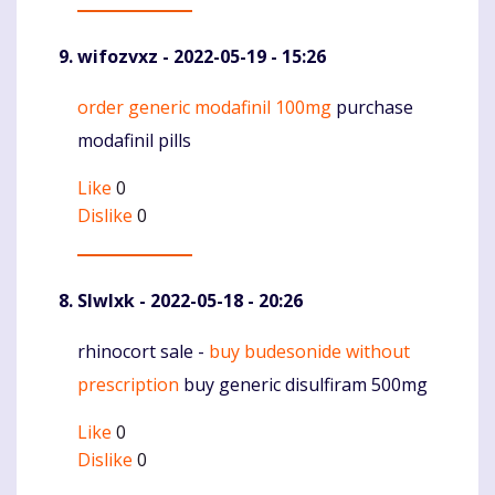
wifozvxz
- 2022-05-19 - 15:26
order generic modafinil 100mg
purchase
Komentaras
modafinil pills
Like
0
Dislike
0
Slwlxk
- 2022-05-18 - 20:26
rhinocort sale -
buy budesonide without
Komentaras
prescription
buy generic disulfiram 500mg
Like
0
Dislike
0