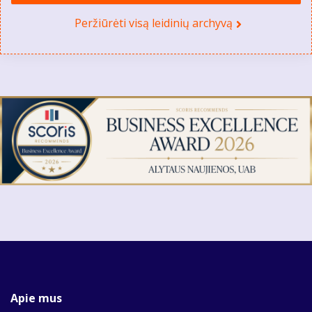
Peržiūrėti visą leidinių archyvą
Apie mus