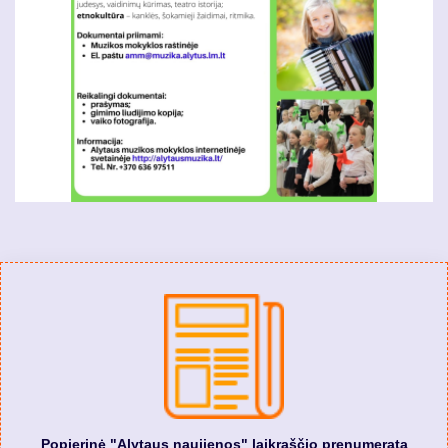
Popierinė "Alytaus naujienos" laikraščio prenumerata