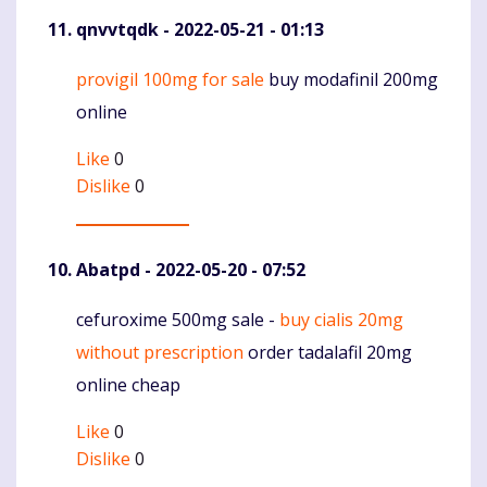
qnvvtqdk
- 2022-05-21 - 01:13
provigil 100mg for sale
buy modafinil 200mg
Komentaras
online
Like
0
Dislike
0
Abatpd
- 2022-05-20 - 07:52
cefuroxime 500mg sale -
buy cialis 20mg
Komentaras
without prescription
order tadalafil 20mg
online cheap
Like
0
Dislike
0