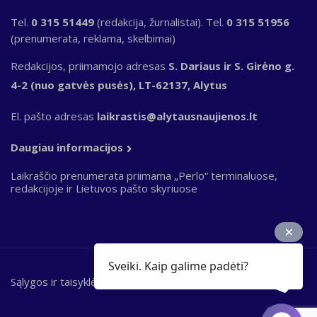
Tel.
0 315 51449
(redakcija, žurnalistai). Tel.
0 315 51956
(prenumerata, reklama, skelbimai)
Redakcijos, priimamojo adresas
S. Dariaus ir S. Girėno g.
4-2 (nuo gatvės pusės), LT-62137, Alytus
El. pašto adresas
laikrastis@alytausnaujienos.lt
Daugiau informacijos
Laikraščio prenumerata priimama „Perlo“ terminaluose,
redakcijoje ir Lietuvos pašto skyriuose
Sveiki. Kaip galime padėti?
Sąlygos ir taisyklės
Bottom
footer