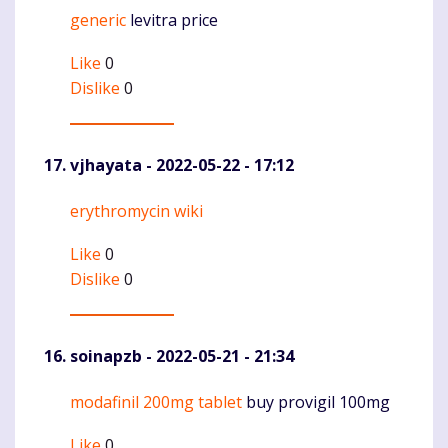
generic
levitra price
Like
0
Dislike
0
vjhayata
- 2022-05-22 - 17:12
erythromycin wiki
Komentaras
Like
0
Dislike
0
soinapzb
- 2022-05-21 - 21:34
modafinil 200mg tablet
buy provigil 100mg
Komentaras
Like
0