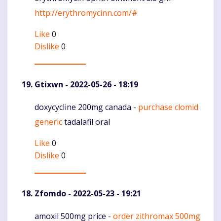
http://erythromycinn.com/#
Like
0
Dislike
0
Gtixwn
- 2022-05-26 - 18:19
doxycycline 200mg canada -
purchase clomid
Komentaras
generic
tadalafil oral
Like
0
Dislike
0
Zfomdo
- 2022-05-23 - 19:21
amoxil 500mg price -
order zithromax 500mg
Komentaras