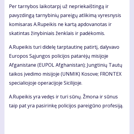
Per tarnybos laikotarpį už nepriekaištingą ir
pavyzdingą tarnybinių pareigų atlikimą vyresnysis
komisaras A.Rupeikis ne kartą apdovanotas ir
skatintas žinybiniais ženklais ir padėkomis.
A.Rupeikis turi didelę tarptautinę patirtį, dalyvavo
Europos Sąjungos policijos patarėjų misijoje
Afganistane (EUPOL Afghanistan); Jungtinių Tautų
taikos įvedimo misijoje (UNMIK) Kosove; FRONTEX
specialiojoje operacijoje Sicilijoje.
A.Rupeikis yra vedęs ir turi sūnų. Žmona ir sūnus
taip pat yra pasirinkę policijos pareigūno profesiją.