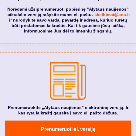
Norėdami užsiprenumeruoti popierinę "Alytaus naujienos"
laikraščio versiją rašykite mums el. paštu:
skelbimai@ana.lt
ir nurodykite savo vardą, pavardę ir adresą, kuriuo turėtų
būti pristatomas laikraštis. Kai tik gausime jūsų laišką,
informuosime Jus dėl tolimesnių žingsnių.
Prenumeruokite „Alytaus naujienos” elektroninę versiją. Ir
kas rytą laikraštį gausite į savo el. pašto dėžutę.
Prenumeruoti el. versiją