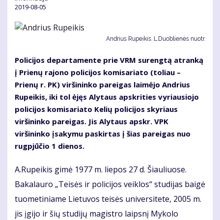
2019-08-05
Andrius Rupeikis. L.Duoblienės nuotr.
Policijos departamente prie VRM surengtą atranką
į Prienų rajono policijos komisariato (toliau –
Prienų r. PK) viršininko pareigas laimėjo Andrius
Rupeikis, iki tol ėjęs Alytaus apskrities vyriausiojo
policijos komisariato Kelių policijos skyriaus
viršininko pareigas. Jis Alytaus apskr. VPK
viršininko įsakymu paskirtas į šias pareigas nuo
rugpjūčio 1 dienos.
A.Rupeikis gimė 1977 m. liepos 27 d. Šiauliuose.
Bakalauro „Teisės ir policijos veiklos“ studijas baigė
tuometiniame Lietuvos teisės universitete, 2005 m.
jis įgijo ir šių studijų magistro laipsnį Mykolo