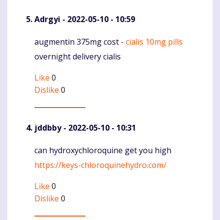
Adrgyi
- 2022-05-10 - 10:59
augmentin 375mg cost -
cialis 10mg pills
Komentaras
overnight delivery cialis
Like
0
Dislike
0
jddbby
- 2022-05-10 - 10:31
can hydroxychloroquine get you high
Komentaras
https://keys-chloroquinehydro.com/
Like
0
Dislike
0