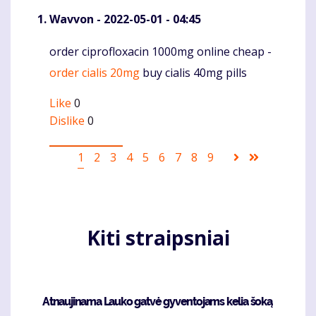
Wavvon
- 2022-05-01 - 04:45
order ciprofloxacin 1000mg online cheap -
Komentaras
order cialis 20mg
buy cialis 40mg pills
Like
0
Dislike
0
Pagination
Current
1
Puslapis
2
Puslapis
3
Puslapis
4
Puslapis
5
Puslapis
6
Puslapis
7
Puslapis
8
Puslapis
9
Sekantis
Last
page
puslapis
page
Kiti straipsniai
Atnaujinama Lauko gatvė gyventojams kelia šoką