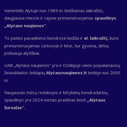
Vienintelis Alytuje nuo 1989 m. leidžiamas laikraštis,
daugiausia mieste ir rajone prenumeruojamas
spaudinys
„Alytaus naujienos“.
To paties pavadinimo bendrovė leidžia ir
el. laikraštį,
kuris
prenumeruojamas Lietuvoje ir kitur, kur gyvena, dirba,
poilsiauja alytiškiai.
UAB „Alytaus naujienos“ yra ir Dzūkijoje vieno populiariausių
žiniasklaidos tinklapių
Alytausnaujienos.lt
leidėja nuo 2000
m.
Naujausias mūsų redakcijos ir kūrybinių bendradarbių
spaudinys yra 2024 metais pradėtas leisti
„Alytaus
žurnalas“.