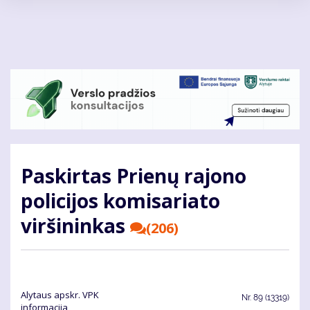
Pereiti
į
pagrindinį
turinį
Paskirtas Prienų rajono
policijos komisariato
viršininkas
(206)
Alytaus apskr. VPK
Nr.
89 (13319)
informacija