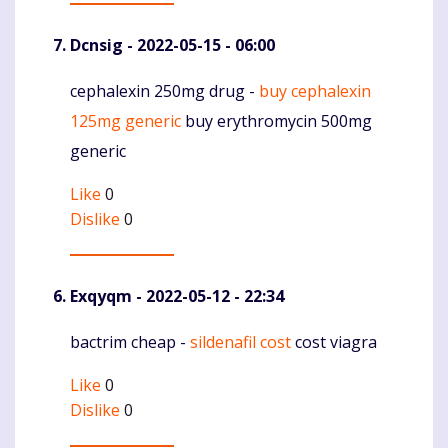
Dcnsig
- 2022-05-15 - 06:00
cephalexin 250mg drug -
buy cephalexin
Komentaras
125mg generic
buy erythromycin 500mg
generic
Like
0
Dislike
0
Exqyqm
- 2022-05-12 - 22:34
bactrim cheap -
sildenafil cost
cost viagra
Komentaras
Like
0
Dislike
0