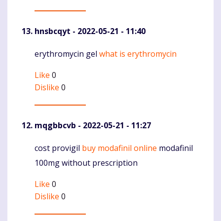
hnsbcqyt
- 2022-05-21 - 11:40
erythromycin gel
what is erythromycin
Komentaras
Like
0
Dislike
0
mqgbbcvb
- 2022-05-21 - 11:27
cost provigil
buy modafinil online
modafinil
Komentaras
100mg without prescription
Like
0
Dislike
0