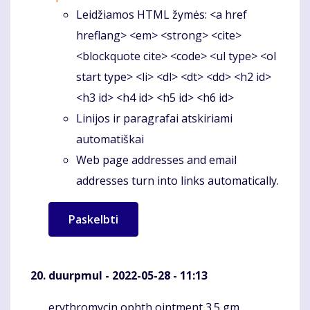
Leidžiamos HTML žymės: <a href
hreflang> <em> <strong> <cite>
<blockquote cite> <code> <ul type> <ol
start type> <li> <dl> <dt> <dd> <h2 id>
<h3 id> <h4 id> <h5 id> <h6 id>
Linijos ir paragrafai atskiriami
automatiškai
Web page addresses and email
addresses turn into links automatically.
duurpmul
- 2022-05-28 - 11:13
erythromycin ophth ointment 3.5 gm
Komentaras