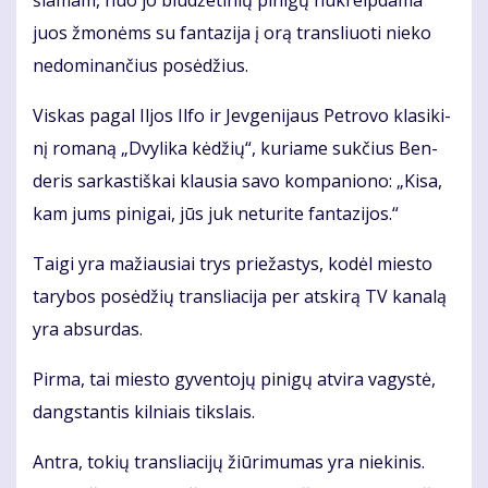
šia­mam, nuo jo biu­dže­ti­nių pi­ni­gų nu­kreip­da­ma
juos žmo­nėms su fan­ta­zi­ja į orą tran­sliuo­ti nie­ko
ne­do­mi­nan­čius po­sė­džius.
Vis­kas pa­gal Il­jos Il­fo ir Jev­ge­ni­jaus Pet­ro­vo kla­si­ki­
nį ro­ma­ną „Dvy­li­ka kė­džių“, ku­ria­me suk­čius Ben­
de­ris sar­kas­tiš­kai klau­sia sa­vo kom­pa­nio­no: „Ki­sa,
kam jums pi­ni­gai, jūs juk ne­tu­ri­te fan­ta­zi­jos.“
Tai­gi yra ma­žiau­siai trys prie­žas­tys, ko­dėl mies­to
ta­ry­bos po­sė­džių tran­slia­ci­ja per at­ski­rą TV ka­na­lą
yra ab­sur­das.
Pir­ma, tai mies­to gy­ven­to­jų pi­ni­gų at­vi­ra va­gys­tė,
dangs­tan­tis kil­niais tiks­lais.
An­tra, to­kių tran­slia­ci­jų žiū­ri­mu­mas yra nie­ki­nis.