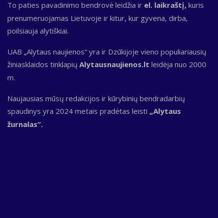
To paties pavadinimo bendrovė leidžia ir
el. laikraštį,
kuris
prenumeruojamas Lietuvoje ir kitur, kur gyvena, dirba,
poilsiauja alytiškiai.
UAB „Alytaus naujienos“ yra ir Dzūkijoje vieno populiariausių
žiniasklaidos tinklapių
Alytausnaujienos.lt
leidėja nuo 2000
m.
Naujausias mūsų redakcijos ir kūrybinių bendradarbių
spaudinys yra 2024 metais pradėtas leisti
„Alytaus
žurnalas“.