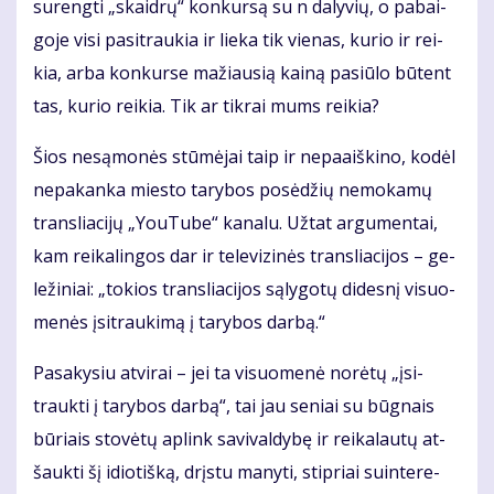
su­reng­ti „skaid­rų“ kon­kur­są su n da­ly­vių, o pa­bai­
go­je vi­si pa­si­trau­kia ir lie­ka tik vie­nas, ku­rio ir rei­
kia, ar­ba kon­kur­se ma­žiau­sią kai­ną pa­siū­lo bū­tent
tas, ku­rio rei­kia. Tik ar tik­rai mums rei­kia?
Šios ne­są­mo­nės stū­mė­jai taip ir ne­pa­aiš­ki­no, ko­dėl
ne­pa­kan­ka mies­to ta­ry­bos po­sė­džių ne­mo­ka­mų
tran­slia­ci­jų „You­Tu­be“ ka­na­lu. Už­tat ar­gu­men­tai,
kam rei­ka­lin­gos dar ir te­le­vi­zi­nės tran­slia­ci­jos – ge­
le­ži­niai: „to­kios tran­slia­ci­jos są­ly­go­tų di­des­nį vi­suo­
me­nės įsi­trau­ki­mą į ta­ry­bos dar­bą.“
Pa­sa­ky­siu at­vi­rai – jei ta vi­suo­me­nė no­rė­tų „įsi­
trauk­ti į ta­ry­bos dar­bą“, tai jau se­niai su būg­nais
bū­riais sto­vė­tų ap­link sa­vi­val­dy­bę ir rei­ka­lau­tų at­
šauk­ti šį idio­tiš­ką, drįs­tu ma­ny­ti, stip­riai su­in­te­re­