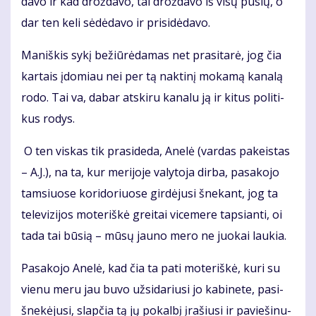
da­vo ir kad drož­da­vo, tai drož­da­vo iš vi­sų pu­sių, o
dar ten ke­li sė­dė­da­vo ir pri­si­dė­da­vo.
Ma­niš­kis sy­kį be­žiū­rė­da­mas net pra­si­ta­rė, jog čia
kar­tais įdo­miau nei per tą nak­ti­nį mo­ka­mą ka­na­lą
ro­do. Tai va, da­bar at­ski­ru ka­na­lu ją ir ki­tus po­li­ti­
kus ro­dys.
O ten vis­kas tik pra­si­de­da, Ane­lė (var­das pa­keis­tas
– A.J.), na ta, kur me­ri­jo­je va­ly­to­ja dir­ba, pa­sa­ko­jo
tam­siuo­se ko­ri­do­riuo­se gir­dė­ju­si šne­kant, jog ta
te­le­vi­zi­jos mo­te­riš­kė grei­tai vi­ce­me­re tap­sian­ti, oi
ta­da tai bū­sią – mū­sų jau­no me­ro ne juo­kai lau­kia.
Pa­sa­ko­jo Ane­lė, kad čia ta pa­ti mo­te­riš­kė, ku­ri su
vie­nu me­ru jau bu­vo už­si­da­riu­si jo ka­bi­ne­te, pa­si­
šne­kė­ju­si, slap­čia tą jų po­kal­bį įra­šiu­si ir pa­vie­ši­nu­