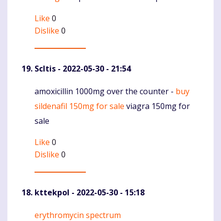
Like
0
Dislike
0
Scltis
- 2022-05-30 - 21:54
amoxicillin 1000mg over the counter -
buy
Komentaras
sildenafil 150mg for sale
viagra 150mg for
sale
Like
0
Dislike
0
kttekpol
- 2022-05-30 - 15:18
erythromycin spectrum
Komentaras