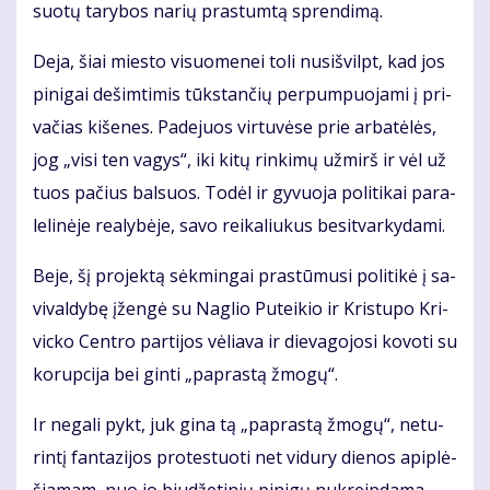
suo­tų ta­ry­bos na­rių pra­stum­tą spren­di­mą.
De­ja, šiai mies­to vi­suo­me­nei to­li nu­si­švilpt, kad jos
pi­ni­gai de­šim­ti­mis tūks­tan­čių per­pum­puo­ja­mi į pri­
va­čias ki­še­nes. Pa­de­juos vir­tu­vė­se prie ar­ba­tė­lės,
jog „vi­si ten va­gys“, iki ki­tų rin­ki­mų už­mirš ir vėl už
tuos pa­čius bal­suos. To­dėl ir gy­vuo­ja po­li­ti­kai pa­ra­
le­li­nė­je re­a­ly­bė­je, sa­vo rei­ka­liu­kus be­si­tvar­ky­da­mi.
Be­je, šį pro­jek­tą sėk­min­gai pra­stū­mu­si po­li­ti­kė į sa­
vi­val­dy­bę įžen­gė su Nag­lio Pu­tei­kio ir Kris­tu­po Kri­
vic­ko Cen­tro par­ti­jos vė­lia­va ir die­va­go­jo­si ko­vo­ti su
ko­rup­ci­ja bei gin­ti „pa­pras­tą žmo­gų“.
Ir ne­ga­li pykt, juk gi­na tą „pa­pras­tą žmo­gų“, ne­tu­
rin­tį fan­ta­zi­jos pro­tes­tuo­ti net vi­du­ry die­nos api­plė­