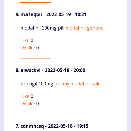
mafeqbii
- 2022-05-19 - 10:21
modafinil 200mg pill
modafinil generic
Komentaras
Like
0
Dislike
0
aiwsckvi
- 2022-05-18 - 20:00
provigil 100mg uk
buy modafinil sale
Komentaras
Like
0
Dislike
0
cdnmhcsq
- 2022-05-18 - 19:15