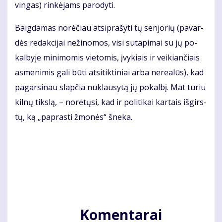
vin­gas) rin­kė­jams pa­ro­dy­ti.
Baig­da­mas no­rė­čiau at­si­pra­šy­ti tų sen­jo­rių (pa­var­
dės re­dak­ci­jai ne­ži­no­mos, vi­si su­ta­pi­mai su jų po­
kal­by­je mi­ni­mo­mis vie­to­mis, įvy­kiais ir vei­kian­čiais
as­me­ni­mis ga­li bū­ti at­si­tik­ti­niai ar­ba ne­re­a­lūs), kad
pa­gar­si­nau slap­čia nu­klau­sy­tą jų po­kal­bį. Mat tu­riu
kil­nų tiks­lą, – no­rė­tų­si, kad ir po­li­ti­kai kar­tais iš­girs­
tų, ką „pa­pras­ti žmo­nės“ šne­ka.
Komentarai