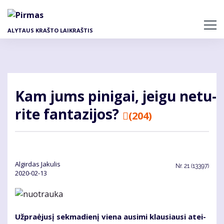
Pereiti
į
pagrindinį
ALYTAUS KRAŠTO LAIKRAŠTIS
turinį
Kam jums pi­ni­gai, jei­gu ne­tu­
ri­te fan­ta­zi­jos?
(204)
Algirdas Jakulis
Nr.
21 (13397)
2020-02-13
Už­pra­ė­ju­sį sek­ma­die­nį vie­na au­si­mi klau­siau­si at­ei­