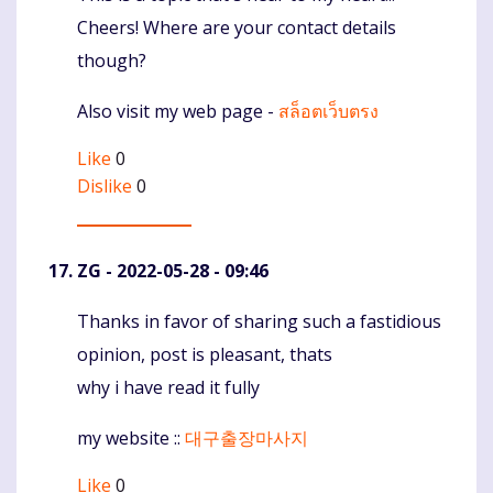
Cheers! Where are your contact details
though?
Also visit my web page -
สล็อตเว็บตรง
Like
0
Dislike
0
ZG
- 2022-05-28 - 09:46
Thanks in favor of sharing such a fastidious
Komentaras
opinion, post is pleasant, thats
why i have read it fully
my website ::
대구출장마사지
Like
0