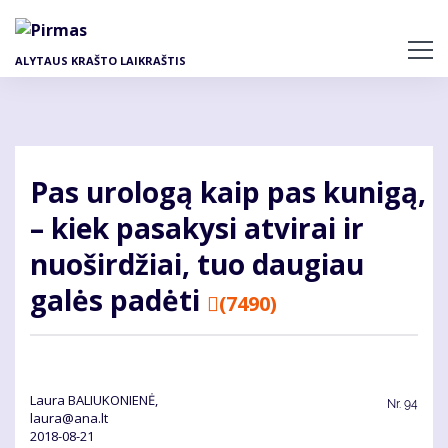
Pereiti
į
pagrindinį
ALYTAUS KRAŠTO LAIKRAŠTIS
turinį
Pas urologą kaip pas kunigą,
– kiek pasakysi atvirai ir
nuoširdžiai, tuo daugiau
galės padėti
(7490)
Laura BALIUKONIENĖ,
Nr.
94
laura@ana.lt
2018-08-21