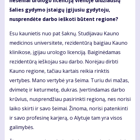
neseniai urologo licenciją vienoje didžiausių
šalies gydymo įstaigų įgijusiu gydytoju,
nusprendėte darbo ieškoti būtent regione?
Esu kaunietis nuo pat šaknų. Studijavau Kauno
medicinos universitete, rezidentūrą baigiau Kauno
klinikose, įgijau urologo licenciją. Baiginėdamas
rezidentūrą ieškojau sau darbo. Norėjau dirbti
Kauno regione, tačiau kartais reikia rinktis
vertybes. Mano vertybė yra šeima. Turiu dvi mažas,
dvimetę ir keturmetę, dukras. Įvertindamas darbo
krūvius, nusprendžiau pasirinkti regioną, nes norisi
laiko skirti ir savo šeimai. Žinoma, norisi patenkinti
ir savo profesinę karjerą, o Alytuje tam yra visos
galimybės.