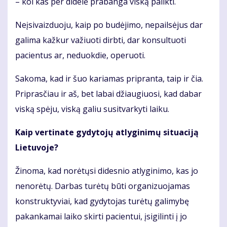
– kol kas per didelė prabanga viską palikti.
Neįsivaizduoju, kaip po budėjimo, nepailsėjus dar
galima kažkur važiuoti dirbti, dar konsultuoti
pacientus ar, neduokdie, operuoti.
Sakoma, kad ir šuo kariamas pripranta, taip ir čia.
Priprasčiau ir aš, bet labai džiaugiuosi, kad dabar
viską spėju, viską galiu susitvarkyti laiku.
Kaip vertinate gydytojų atlyginimų situaciją
Lietuvoje?
Žinoma, kad norėtųsi didesnio atlyginimo, kas jo
nenorėtų. Darbas turėtų būti organizuojamas
konstruktyviai, kad gydytojas turėtų galimybę
pakankamai laiko skirti pacientui, įsigilinti į jo