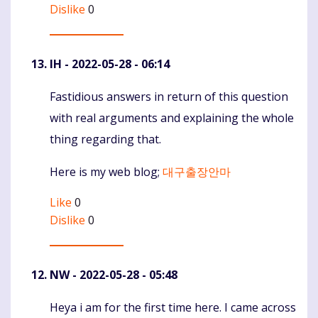
Dislike
0
IH
- 2022-05-28 - 06:14
Fastidious answers in return of this question
Komentaras
with real arguments and explaining the whole
thing regarding that.
Here is my web blog;
대구출장안마
Like
0
Dislike
0
NW
- 2022-05-28 - 05:48
Heya i am for the first time here. I came across
Komentaras