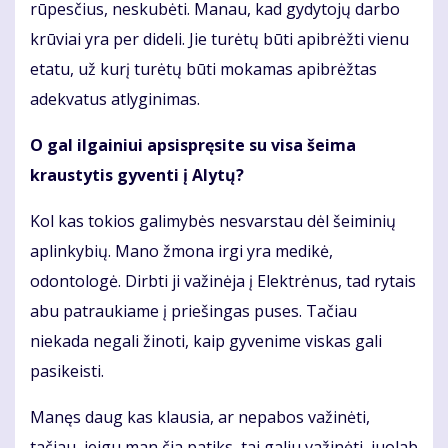
rūpesčius, neskubėti. Manau, kad gydytojų darbo
krūviai yra per dideli. Jie turėtų būti apibrėžti vienu
etatu, už kurį turėtų būti mokamas apibrėžtas
adekvatus atlyginimas.
O gal ilgainiui apsispręsite su visa šeima
kraustytis gyventi į Alytų?
Kol kas tokios galimybės nesvarstau dėl šeiminių
aplinkybių. Mano žmona irgi yra medikė,
odontologė. Dirbti ji važinėja į Elektrėnus, tad rytais
abu patraukiame į priešingas puses. Tačiau
niekada negali žinoti, kaip gyvenime viskas gali
pasikeisti.
Manęs daug kas klausia, ar nepabos važinėti,
tačiau, jeigu man čia patiks, tai galiu važinėti, juolab