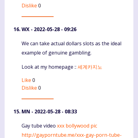
Dislike
0
WX
- 2022-05-28 - 09:26
We can take actual dollars slots as the ideal
Komentaras
example of genuine gambling.
Look at my homepage ::
세계카지노
Like
0
Dislike
0
MN
- 2022-05-28 - 08:33
Gay tube video
xxx bollywood pic
Komentaras
http://gayporntube.me/xxx-gay-porn-tube-