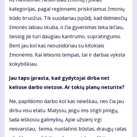
kategorijas, pagal regionams priskiriamus žmonių
būdo bruožus. Tik susidariau įspūdį, kad didmiesčių
žmonės labiau skuba, o čia gyvenimas teka lėčiau,
tiesiog jie turi daugiau kantrumo, supratingumo.
Bent jau kol kas nesusidūriau su kitokiais
žmonėmis. Kai lėtesnis tempas, tai ir darbas vyksta
kokybiškiau.
Jau tapo įprasta, kad gydytojai dirba net
keliose darbo vietose. Ar tokių planų neturite?
Ne, papildomo darbo kol kas neieškau, nes čia jau
dirbu visu etatu. Matysiu, jeigu ims stigti pinigų,
tada ieškosiu galimybių. Apie užsienį irgi
nesvarstau, šeima, nuolatinis būstas, draugų ratas