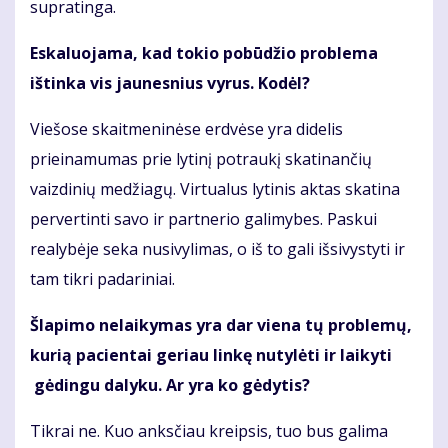
supratinga.
Eskaluojama, kad tokio pobūdžio problema
ištinka vis jaunesnius vyrus. Kodėl?
Viešose skaitmeninėse erdvėse yra didelis
prieinamumas prie lytinį potraukį skatinančių
vaizdinių medžiagų. Virtualus lytinis aktas skatina
pervertinti savo ir partnerio galimybes. Paskui
realybėje seka nusivylimas, o iš to gali išsivystyti ir
tam tikri padariniai.
Šlapimo nelaikymas yra dar viena tų problemų,
kurią pacientai geriau linkę nutylėti ir laikyti
gėdingu dalyku. Ar yra ko gėdytis?
Tikrai ne. Kuo anksčiau kreipsis, tuo bus galima