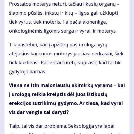
Prostatos moterys neturi, tačiau likusių organų –
šlapimo pūslės, inkstų ir kitų – ligos gali užklupti
tiek vyrus, tiek moteris. Ta pačia akmenlige,
onkologinėmis ligomis serga ir vyrai, ir moterys.
Tik pastebiu, kad į apžiūrą pas urologą vyrą
atėjusios kai kurios moterys jaučiasi nedrąsiai, šiek
tiek kuklinasi. Pacientai turėtų suprasti, kad tai tik
gydytojo darbas.
Viena ne itin maloniausių akimirkų vyrams – kai
į urologą reikia kreiptis dėl juos ištikusių
erekcijos sutrikimų gydymo. Ar tiesa, kad vyrai
vis dar vengia tai daryti?
Taip, tai vis dar problema. Seksologija yra labai