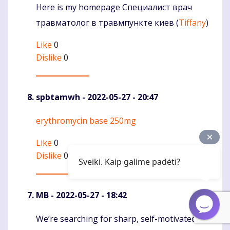
Here is my homepage Специалист врач
травматолог в травмпункте киев (
Tiffany
)
Like
0
Dislike
0
spbtamwh
- 2022-05-27 - 20:47
erythromycin base 250mg
Komentaras
Like
0
Dislike
0
Sveiki. Kaip galime padėti?
MB
- 2022-05-27 - 18:42
We’re searching for sharp, self-motivated,
Komentaras