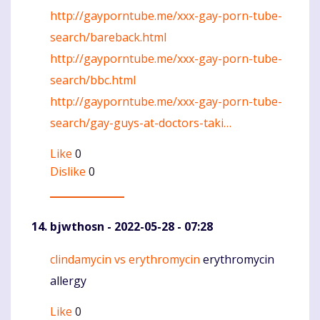
http://gayporntube.me/xxx-gay-porn-tube-
search/bareback.html
http://gayporntube.me/xxx-gay-porn-tube-
search/bbc.html
http://gayporntube.me/xxx-gay-porn-tube-
search/gay-guys-at-doctors-taki…
Like
0
Dislike
0
bjwthosn
- 2022-05-28 - 07:28
clindamycin vs erythromycin
erythromycin
Komentaras
allergy
Like
0