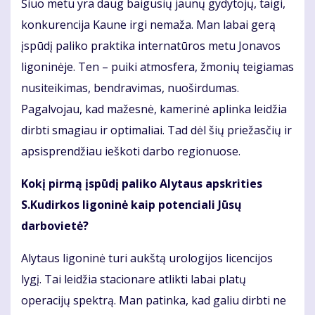
Šiuo metu yra daug baigusių jaunų gydytojų, taigi,
konkurencija Kaune irgi nemaža. Man labai gerą
įspūdį paliko praktika internatūros metu Jonavos
ligoninėje. Ten – puiki atmosfera, žmonių teigiamas
nusiteikimas, bendravimas, nuoširdumas.
Pagalvojau, kad mažesnė, kamerinė aplinka leidžia
dirbti smagiau ir optimaliai. Tad dėl šių priežasčių ir
apsisprendžiau ieškoti darbo regionuose.
Kokį pirmą įspūdį paliko Alytaus apskrities
S.Kudirkos ligoninė kaip potenciali Jūsų
darbovietė?
Alytaus ligoninė turi aukštą urologijos licencijos
lygį. Tai leidžia stacionare atlikti labai platų
operacijų spektrą. Man patinka, kad galiu dirbti ne