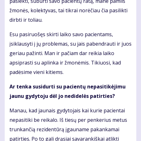
pasiekti, suburti savo pacientų ratą, mane pamils
žmonės, kolektyvas, tai tikrai norėčiau čia pasilikti
dirbti ir toliau.
Esu pasiruošęs skirti laiko savo pacientams,
įsiklausyti į jų problemas, su jais pabendrauti ir juos
geriau pažinti. Man ir pačiam dar reikia laiko
apsiprasti su aplinka ir žmonėmis. Tikiuosi, kad
padėsime vieni kitiems.
Ar tenka susidurti su pacientų nepasitikėjimu
jaunu gydytoju dėl jo nedidelės patirties?
Manau, kad jaunais gydytojais kai kurie pacientai
nepasitiki be reikalo. Iš tiesų per penkerius metus
trunkančią rezidentūrą įgauname pakankamai
patirties. Po to gali drąsiai savarankiškai atlikti