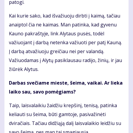
patogi.
Kai kurie sako, kad išvažiuoju dirbti į kaimą, tačiau
anaiptol čia ne kaimas. Man patinka, kad gyvenu
Kauno pakraštyje, link Alytaus pusės, todėl
važiuojant į darbą netenka važiuoti per patį Kauną.
Į darbą atvažiuoju greičiau nei per valandą.
Važiuodamas į Alytų pasiklausau radijo, žinių, ir jau
žiūrėk Alytus.
Darbas svečiame mieste, šeima, vaikai. Ar lieka
laiko sau, savo pomėgiams?
Taip, laisvalaikiu žaidžiu krepšinį, tenisą, patinka
keliauti su šeima, būti gamtoje, pasivažinėti
dviračiais. Tačiau didžiąją dalį laisvalaikio leidžiu su
savo šeima, nes man tai smagiausia.