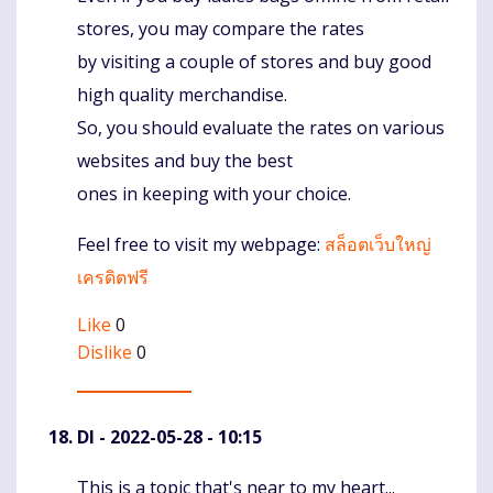
stores, you may compare the rates
by visiting a couple of stores and buy good
high quality merchandise.
So, you should evaluate the rates on various
websites and buy the best
ones in keeping with your choice.
Feel free to visit my webpage:
สล็อตเว็บใหญ่
เครดิตฟรี
Like
0
Dislike
0
DI
- 2022-05-28 - 10:15
This is a topic that's near to my heart...
Komentaras