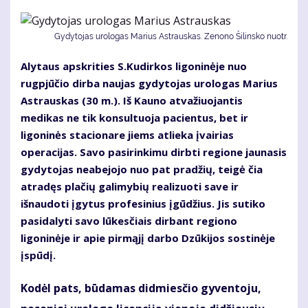
Gydytojas urologas Marius Astrauskas. Zenono Šilinsko nuotr.
Alytaus apskrities S.Kudirkos ligoninėje nuo
rugpjūčio dirba naujas gydytojas urologas Marius
Astrauskas (30 m.). Iš Kauno atvažiuojantis
medikas ne tik konsultuoja pacientus, bet ir
ligoninės stacionare jiems atlieka įvairias
operacijas. Savo pasirinkimu dirbti regione jaunasis
gydytojas neabejojo nuo pat pradžių, teigė čia
atradęs plačių galimybių realizuoti save ir
išnaudoti įgytus profesinius įgūdžius. Jis sutiko
pasidalyti savo lūkesčiais dirbant regiono
ligoninėje ir apie pirmąjį darbo Dzūkijos sostinėje
įspūdį.
Kodėl pats, būdamas didmiesčio gyventoju,