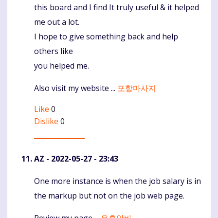
this board and I find It truly useful & it helped
me out a lot.
I hope to give something back and help
others like
you helped me.
Also visit my website ...
포항마사지
Like
0
Dislike
0
AZ
- 2022-05-27 - 23:43
One more instance is when the job salary is in
Komentaras
the markup but not on the job web page.
Review my page ...
유흥알바