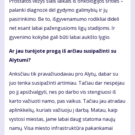
Prostatos vėžys šiais laikais iš onkologijos srities –
palanki diagnozė dėl gydymo galimybių ir jų
pasirinkimo. Be to, išgyvenamumo rodikliai dideli
net esant labai pažengusioms ligų stadijoms. Ir
gyvenimo kokybė gali būti labai aukšto lygio.
Ar jau turėjote progą iš arčiau susipažinti su
Alytumi?
Anksčiau tik pravažiuodavau pro Alytų, dabar su
juo tenka susipažinti artimiau. Tačiau dar nespėjau
po jį apsižvalgyti, nes po darbo vis stengiuosi iš
karto važiuoti namo, pas vaikus. Tačiau jau atradau
aplinkkelių, kuriais važiuoju į darbą. Matau, kaip
vystosi miestas, jame labai daug statoma naujų
namų. Visa miesto infrastruktūra pakankamai