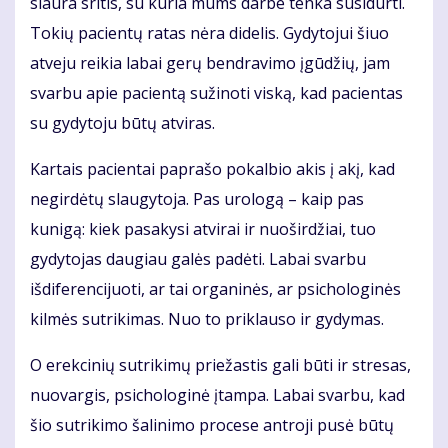
siaura sritis, su kuria mums darbe tenka susidurti.
Tokių pacientų ratas nėra didelis. Gydytojui šiuo
atveju reikia labai gerų bendravimo įgūdžių, jam
svarbu apie pacientą sužinoti viską, kad pacientas
su gydytoju būtų atviras.
Kartais pacientai paprašo pokalbio akis į akį, kad
negirdėtų slaugytoja. Pas urologą – kaip pas
kunigą: kiek pasakysi atvirai ir nuoširdžiai, tuo
gydytojas daugiau galės padėti. Labai svarbu
išdiferencijuoti, ar tai organinės, ar psichologinės
kilmės sutrikimas. Nuo to priklauso ir gydymas.
O erekcinių sutrikimų priežastis gali būti ir stresas,
nuovargis, psichologinė įtampa. Labai svarbu, kad
šio sutrikimo šalinimo procese antroji pusė būtų