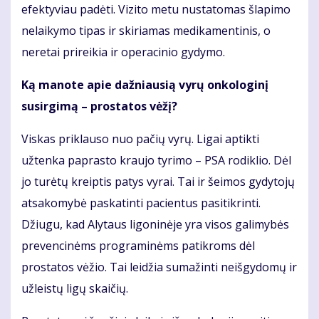
efektyviau padėti. Vizito metu nustatomas šlapimo
nelaikymo tipas ir skiriamas medikamentinis, o
neretai prireikia ir operacinio gydymo.
Ką manote apie dažniausią vyrų onkologinį
susirgimą – prostatos vėžį?
Viskas priklauso nuo pačių vyrų. Ligai aptikti
užtenka paprasto kraujo tyrimo – PSA rodiklio. Dėl
jo turėtų kreiptis patys vyrai. Tai ir šeimos gydytojų
atsakomybė paskatinti pacientus pasitikrinti.
Džiugu, kad Alytaus ligoninėje yra visos galimybės
prevencinėms programinėms patikroms dėl
prostatos vėžio. Tai leidžia sumažinti neišgydomų ir
užleistų ligų skaičių.