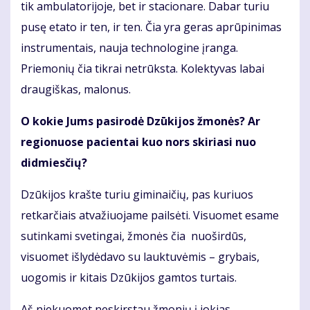
tik ambulatorijoje, bet ir stacionare. Dabar turiu
pusę etato ir ten, ir ten. Čia yra geras aprūpinimas
instrumentais, nauja technologine įranga.
Priemonių čia tikrai netrūksta. Kolektyvas labai
draugiškas, malonus.
O kokie Jums pasirodė Dzūkijos žmonės? Ar
regionuose pacientai kuo nors skiriasi nuo
didmiesčių?
Dzūkijos krašte turiu giminaičių, pas kuriuos
retkarčiais atvažiuojame pailsėti. Visuomet esame
sutinkami svetingai, žmonės čia nuoširdūs,
visuomet išlydėdavo su lauktuvėmis – grybais,
uogomis ir kitais Dzūkijos gamtos turtais.
Aš niekuomet neskirstau žmonių į jokias