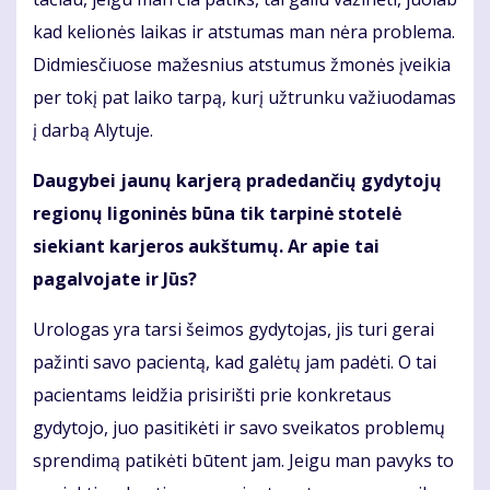
kad kelionės laikas ir atstumas man nėra problema.
Didmiesčiuose mažesnius atstumus žmonės įveikia
per tokį pat laiko tarpą, kurį užtrunku važiuodamas
į darbą Alytuje.
Daugybei jaunų karjerą pradedančių gydytojų
regionų ligoninės būna tik tarpinė stotelė
siekiant karjeros aukštumų. Ar apie tai
pagalvojate ir Jūs?
Urologas yra tarsi šeimos gydytojas, jis turi gerai
pažinti savo pacientą, kad galėtų jam padėti. O tai
pacientams leidžia prisirišti prie konkretaus
gydytojo, juo pasitikėti ir savo sveikatos problemų
sprendimą patikėti būtent jam. Jeigu man pavyks to