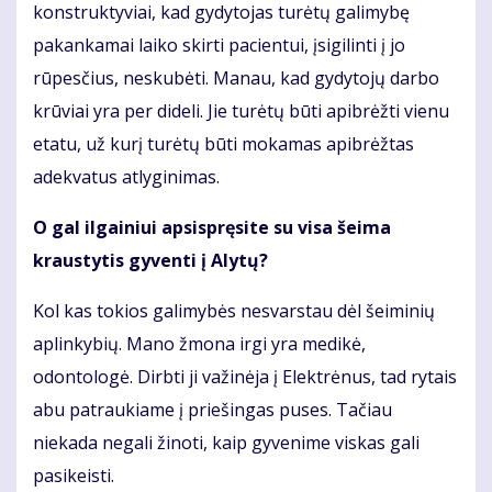
konstruktyviai, kad gydytojas turėtų galimybę
pakankamai laiko skirti pacientui, įsigilinti į jo
rūpesčius, neskubėti. Manau, kad gydytojų darbo
krūviai yra per dideli. Jie turėtų būti apibrėžti vienu
etatu, už kurį turėtų būti mokamas apibrėžtas
adekvatus atlyginimas.
O gal ilgainiui apsispręsite su visa šeima
kraustytis gyventi į Alytų?
Kol kas tokios galimybės nesvarstau dėl šeiminių
aplinkybių. Mano žmona irgi yra medikė,
odontologė. Dirbti ji važinėja į Elektrėnus, tad rytais
abu patraukiame į priešingas puses. Tačiau
niekada negali žinoti, kaip gyvenime viskas gali
pasikeisti.