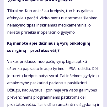
Tikrai ne. Kuo anksčiau kreipsis, tuo bus galima
efektyviau padėti. Vizito metu nustatomas šlapimo
nelaikymo tipas ir skiriamas medikamentinis, o
neretai prireikia ir operacinio gydymo.
Ką manote apie dažniausią vyrų onkologinį
susirgimą – prostatos vėžį?
Viskas priklauso nuo pačių vyrų. Ligai aptikti
užtenka paprasto kraujo tyrimo – PSA rodiklio. Dėl
jo turėtų kreiptis patys vyrai. Tai ir šeimos gydytojų
atsakomybė paskatinti pacientus pasitikrinti.
Džiugu, kad Alytaus ligoninėje yra visos galimybės
prevencinėms programinėms patikroms dėl
prostatos vėžio. Tai leidžia sumažinti neišgydomų ir