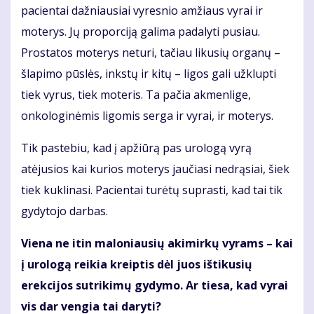
pacientai dažniausiai vyresnio amžiaus vyrai ir
moterys. Jų proporciją galima padalyti pusiau.
Prostatos moterys neturi, tačiau likusių organų –
šlapimo pūslės, inkstų ir kitų – ligos gali užklupti
tiek vyrus, tiek moteris. Ta pačia akmenlige,
onkologinėmis ligomis serga ir vyrai, ir moterys.
Tik pastebiu, kad į apžiūrą pas urologą vyrą
atėjusios kai kurios moterys jaučiasi nedrąsiai, šiek
tiek kuklinasi. Pacientai turėtų suprasti, kad tai tik
gydytojo darbas.
Viena ne itin maloniausių akimirkų vyrams – kai
į urologą reikia kreiptis dėl juos ištikusių
erekcijos sutrikimų gydymo. Ar tiesa, kad vyrai
vis dar vengia tai daryti?