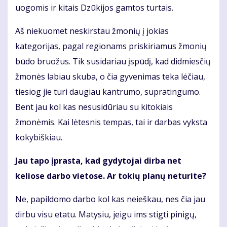
uogomis ir kitais Dzūkijos gamtos turtais.
Aš niekuomet neskirstau žmonių į jokias
kategorijas, pagal regionams priskiriamus žmonių
būdo bruožus. Tik susidariau įspūdį, kad didmiesčių
žmonės labiau skuba, o čia gyvenimas teka lėčiau,
tiesiog jie turi daugiau kantrumo, supratingumo.
Bent jau kol kas nesusidūriau su kitokiais
žmonėmis. Kai lėtesnis tempas, tai ir darbas vyksta
kokybiškiau.
Jau tapo įprasta, kad gydytojai dirba net
keliose darbo vietose. Ar tokių planų neturite?
Ne, papildomo darbo kol kas neieškau, nes čia jau
dirbu visu etatu. Matysiu, jeigu ims stigti pinigų,