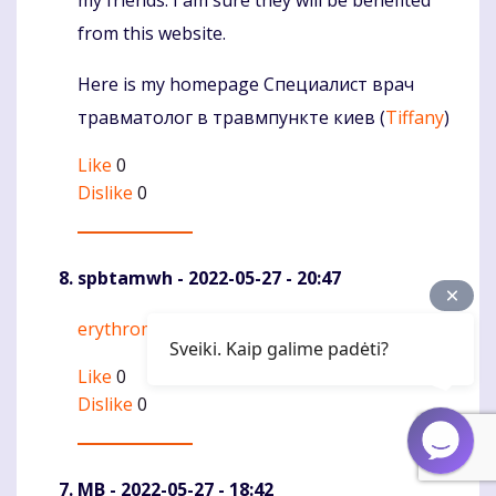
my friends. I am sure they will be benefited
from this website.
Here is my homepage Специалист врач
травматолог в травмпункте киев (
Tiffany
)
Like
0
Dislike
0
spbtamwh
- 2022-05-27 - 20:47
erythromycin base 250mg
Komentaras
Sveiki. Kaip galime padėti?
Like
0
Dislike
0
MB
- 2022-05-27 - 18:42