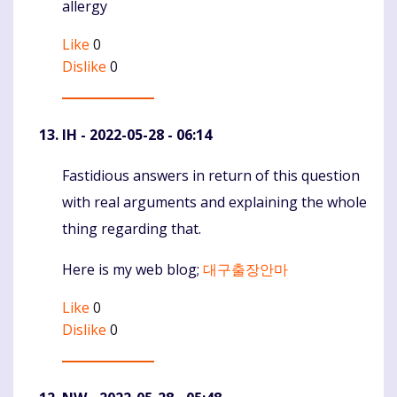
allergy
Like
0
Dislike
0
IH
- 2022-05-28 - 06:14
Fastidious answers in return of this question
Komentaras
with real arguments and explaining the whole
thing regarding that.
Here is my web blog;
대구출장안마
Like
0
Dislike
0