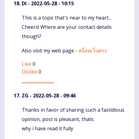
DI
- 2022-05-28 - 10:15
This is a topic that's near to my heart...
Komentaras
Cheers! Where are your contact details
though?
Also visit my web page -
สล็อตเว็บตรง
Like
0
Dislike
0
ZG
- 2022-05-28 - 09:46
Thanks in favor of sharing such a fastidious
Komentaras
opinion, post is pleasant, thats
why i have read it fully