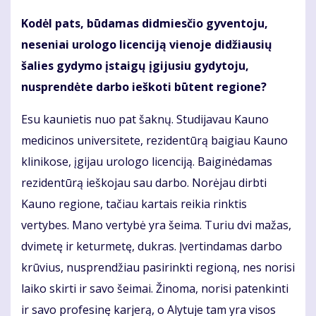
Kodėl pats, būdamas didmiesčio gyventoju,
neseniai urologo licenciją vienoje didžiausių
šalies gydymo įstaigų įgijusiu gydytoju,
nusprendėte darbo ieškoti būtent regione?
Esu kaunietis nuo pat šaknų. Studijavau Kauno
medicinos universitete, rezidentūrą baigiau Kauno
klinikose, įgijau urologo licenciją. Baiginėdamas
rezidentūrą ieškojau sau darbo. Norėjau dirbti
Kauno regione, tačiau kartais reikia rinktis
vertybes. Mano vertybė yra šeima. Turiu dvi mažas,
dvimetę ir keturmetę, dukras. Įvertindamas darbo
krūvius, nusprendžiau pasirinkti regioną, nes norisi
laiko skirti ir savo šeimai. Žinoma, norisi patenkinti
ir savo profesinę karjerą, o Alytuje tam yra visos