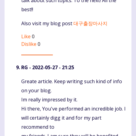
talk about such topics. To the next! All the
best!!
Also visit my blog post
대구출장마사지
Like
0
Dislike
0
RG
- 2022-05-27 - 21:25
Greate article. Keep writing such kind of info
Komentaras
on your blog.
Im really impressed by it.
Hi there, You've performed an incredible job. I
will certainly digg it and for my part
recommend to