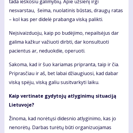
tada ieškosiu galimybių. Apie užsienį irgi
nesvarstau, šeima, nuolatinis būstas, draugų ratas
– kol kas per didelė prabanga viską palikti.
Neįsivaizduoju, kaip po budėjimo, nepailsėjus dar
galima kažkur važiuoti dirbti, dar konsultuoti
pacientus ar, neduokdie, operuoti.
Sakoma, kad ir šuo kariamas pripranta, taip ir čia.
Priprasčiau ir aš, bet labai džiaugiuosi, kad dabar
viską spėju, viską galiu susitvarkyti laiku.
Kaip vertinate gydytojų atlyginimų situaciją
Lietuvoje?
Žinoma, kad norėtųsi didesnio atlyginimo, kas jo
nenorėtų. Darbas turėtų būti organizuojamas