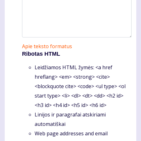
Apie teksto formatus
Ribotas HTML
Leidžiamos HTML žymės: <a href
hreflang> <em> <strong> <cite>
<blockquote cite> <code> <ul type> <ol
start type> <li> <dl> <dt> <dd> <h2 id>
<h3 id> <h4 id> <h5 id> <h6 id>
Linijos ir paragrafai atskiriami
automatiškai
Web page addresses and email