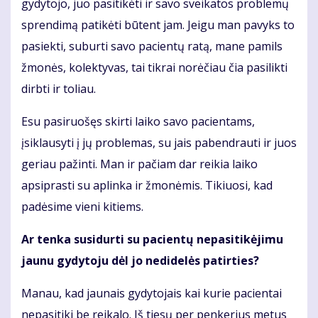
gydytojo, juo pasitikėti ir savo sveikatos problemų
sprendimą patikėti būtent jam. Jeigu man pavyks to
pasiekti, suburti savo pacientų ratą, mane pamils
žmonės, kolektyvas, tai tikrai norėčiau čia pasilikti
dirbti ir toliau.
Esu pasiruošęs skirti laiko savo pacientams,
įsiklausyti į jų problemas, su jais pabendrauti ir juos
geriau pažinti. Man ir pačiam dar reikia laiko
apsiprasti su aplinka ir žmonėmis. Tikiuosi, kad
padėsime vieni kitiems.
Ar tenka susidurti su pacientų nepasitikėjimu
jaunu gydytoju dėl jo nedidelės patirties?
Manau, kad jaunais gydytojais kai kurie pacientai
nepasitiki be reikalo. Iš tiesų per penkerius metus