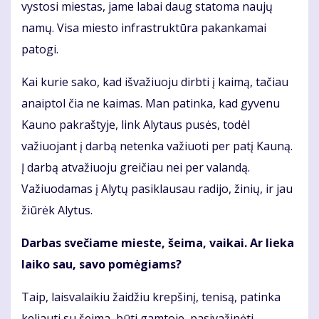
vystosi miestas, jame labai daug statoma naujų
namų. Visa miesto infrastruktūra pakankamai
patogi.
Kai kurie sako, kad išvažiuoju dirbti į kaimą, tačiau
anaiptol čia ne kaimas. Man patinka, kad gyvenu
Kauno pakraštyje, link Alytaus pusės, todėl
važiuojant į darbą netenka važiuoti per patį Kauną.
Į darbą atvažiuoju greičiau nei per valandą.
Važiuodamas į Alytų pasiklausau radijo, žinių, ir jau
žiūrėk Alytus.
Darbas svečiame mieste, šeima, vaikai. Ar lieka
laiko sau, savo pomėgiams?
Taip, laisvalaikiu žaidžiu krepšinį, tenisą, patinka
keliauti su šeima, būti gamtoje, pasivažinėti