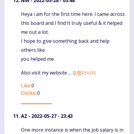
NW
- 2022-05-28 - 05:48
Heya i am for the first time here. I came across
Komentaras
this board and I find It truly useful & it helped
me out a lot.
I hope to give something back and help
others like
you helped me.
Also visit my website ...
포항마사지
Like
0
Dislike
0
AZ
- 2022-05-27 - 23:43
One more instance is when the job salary is in
Komentaras