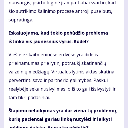
nuovargis, psichologinė įtampa. Labai svarbu, kad
šio sutrikimo šalinimo procese antroji pusė būtų
supratinga.
Eskaluojama, kad tokio pobūdžio problema
ištinka vis jaunesnius vyrus. Kodėl?
Viešose skaitmeninėse erdvėse yra didelis
prieinamumas prie lytinį potraukį skatinančių
vaizdinių medžiagų. Virtualus lytinis aktas skatina
pervertinti savo ir partnerio galimybes. Paskui
realybėje seka nusivylimas, o iš to gali išsivystyti ir
tam tikri padariniai.
Šlapimo nelaikymas yra dar viena tų problemų,
kurią pacientai geriau linkę nutylėti ir laikyti
gėdingu dalyku. Ar yra ko gėdytis?