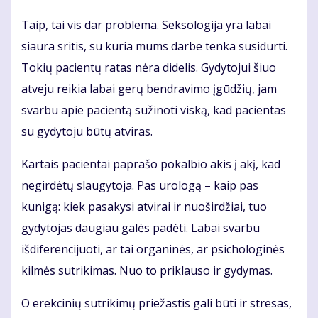
Taip, tai vis dar problema. Seksologija yra labai
siaura sritis, su kuria mums darbe tenka susidurti.
Tokių pacientų ratas nėra didelis. Gydytojui šiuo
atveju reikia labai gerų bendravimo įgūdžių, jam
svarbu apie pacientą sužinoti viską, kad pacientas
su gydytoju būtų atviras.
Kartais pacientai paprašo pokalbio akis į akį, kad
negirdėtų slaugytoja. Pas urologą – kaip pas
kunigą: kiek pasakysi atvirai ir nuoširdžiai, tuo
gydytojas daugiau galės padėti. Labai svarbu
išdiferencijuoti, ar tai organinės, ar psichologinės
kilmės sutrikimas. Nuo to priklauso ir gydymas.
O erekcinių sutrikimų priežastis gali būti ir stresas,