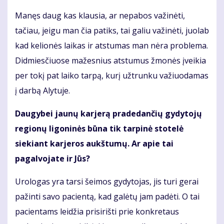
Manęs daug kas klausia, ar nepabos važinėti,
tačiau, jeigu man čia patiks, tai galiu važinėti, juolab
kad kelionės laikas ir atstumas man nėra problema.
Didmiesčiuose mažesnius atstumus žmonės įveikia
per tokį pat laiko tarpą, kurį užtrunku važiuodamas
į darbą Alytuje.
Daugybei jaunų karjerą pradedančių gydytojų
regionų ligoninės būna tik tarpinė stotelė
siekiant karjeros aukštumų. Ar apie tai
pagalvojate ir Jūs?
Urologas yra tarsi šeimos gydytojas, jis turi gerai
pažinti savo pacientą, kad galėtų jam padėti. O tai
pacientams leidžia prisirišti prie konkretaus