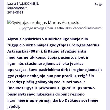
Laura BALIUKONIENĖ,
Nr.
94
laura@ana.lt
2018-08-21
Gydytojas urologas Marius Astrauskas. Zenono Šilinsko nuotr.
Alytaus apskrities S.Kudirkos ligoninėje nuo
rugpjūčio dirba naujas gydytojas urologas Marius
Astrauskas (30 m.). Iš Kauno atvažiuojantis
medikas ne tik konsultuoja pacientus, bet ir
ligoninės stacionare jiems atlieka įvairias
operacijas. Savo pasirinkimu dirbti regione jaunasis
gydytojas neabejojo nuo pat pradžių, teigė čia
atradęs plačių galimybių realizuoti save ir
išnaudoti įgytus profesinius įgūdžius. Jis sutiko
pasidalyti savo lūkesčiais dirbant regiono
ligoninėje ir apie pirmąjį darbo Dzūkijos sostinėje
įspūdį.