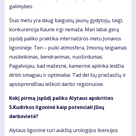
galimybės.
Šiuo metu yra daug baigusių jaunų gydytojų, taigi,
konkurencija Kaune irgi nemaža. Man labai gerą
įspūdį paliko praktika internatūros metu Jonavos
ligoninėje. Ten – puiki atmosfera, žmonių teigiamas
nusiteikimas, bendravimas, nuoširdumas.
Pagalvojau, kad mažesnė, kamerinė aplinka leidžia
dirbti smagiau ir optimaliai. Tad dėl šių priežasčių ir
apsisprendžiau ieškoti darbo regionuose.
Kokį pirmą įspūdį paliko Alytaus apskrities
S.Kudirkos ligoninė kaip potenciali Jūsų
darbovietė?
Alytaus ligoninė turi aukštą urologijos licencijos