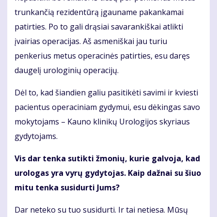
trunkančią rezidentūrą įgauname pakankamai
patirties. Po to gali drąsiai savarankiškai atlikti
įvairias operacijas. Aš asmeniškai jau turiu
penkerius metus operacinės patirties, esu daręs
daugelį urologinių operacijų.
Dėl to, kad šiandien galiu pasitikėti savimi ir kviesti
pacientus operaciniam gydymui, esu dėkingas savo
mokytojams – Kauno klinikų Urologijos skyriaus
gydytojams.
Vis dar tenka sutikti žmonių, kurie galvoja, kad
urologas yra vyrų gydytojas. Kaip dažnai su šiuo
mitu tenka susidurti Jums?
Dar neteko su tuo susidurti. Ir tai netiesa. Mūsų