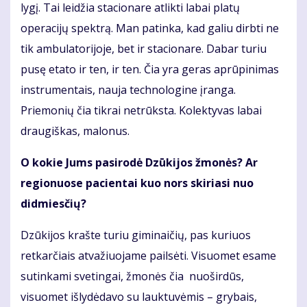
lygį. Tai leidžia stacionare atlikti labai platų
operacijų spektrą. Man patinka, kad galiu dirbti ne
tik ambulatorijoje, bet ir stacionare. Dabar turiu
pusę etato ir ten, ir ten. Čia yra geras aprūpinimas
instrumentais, nauja technologine įranga.
Priemonių čia tikrai netrūksta. Kolektyvas labai
draugiškas, malonus.
O kokie Jums pasirodė Dzūkijos žmonės? Ar
regionuose pacientai kuo nors skiriasi nuo
didmiesčių?
Dzūkijos krašte turiu giminaičių, pas kuriuos
retkarčiais atvažiuojame pailsėti. Visuomet esame
sutinkami svetingai, žmonės čia nuoširdūs,
visuomet išlydėdavo su lauktuvėmis – grybais,