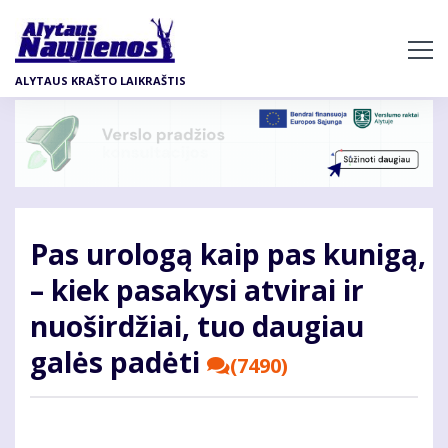
Pereiti
į
pagrindinį
ALYTAUS KRAŠTO LAIKRAŠTIS
turinį
Pas urologą kaip pas kunigą,
– kiek pasakysi atvirai ir
nuoširdžiai, tuo daugiau
galės padėti
(7490)