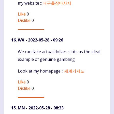
my website ::
대구출장마사지
Like
0
Dislike
0
WX
- 2022-05-28 - 09:26
We can take actual dollars slots as the ideal
Komentaras
example of genuine gambling.
Look at my homepage ::
세계카지노
Like
0
Dislike
0
MN
- 2022-05-28 - 08:33