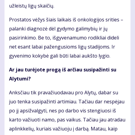
užleistų ligų skaičių.
Prostatos vėžys šiais laikais iš onkologijos srities –
palanki diagnozė dėl gydymo galimybių ir jų
pasirinkimo. Be to, išgyvenamumo rodikliai dideli
net esant labai pažengusioms ligų stadijoms. Ir
gyvenimo kokybė gali būti labai aukšto lygio.
Ar jau turėjote progą iš arčiau susipažinti su
Alytumi?
Anksčiau tik pravažiuodavau pro Alytų, dabar su
juo tenka susipažinti artimiau. Tačiau dar nespėjau
po jį apsižvalgyti, nes po darbo vis stengiuosi iš
karto važiuoti namo, pas vaikus. Tačiau jau atradau
aplinkkelių, kuriais važiuoju į darbą. Matau, kaip