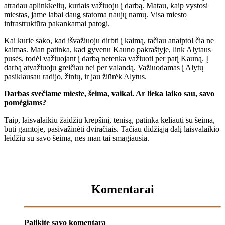
atradau aplinkkelių, kuriais važiuoju į darbą. Matau, kaip vystosi
miestas, jame labai daug statoma naujų namų. Visa miesto
infrastruktūra pakankamai patogi.
Kai kurie sako, kad išvažiuoju dirbti į kaimą, tačiau anaiptol čia ne
kaimas. Man patinka, kad gyvenu Kauno pakraštyje, link Alytaus
pusės, todėl važiuojant į darbą netenka važiuoti per patį Kauną. Į
darbą atvažiuoju greičiau nei per valandą. Važiuodamas į Alytų
pasiklausau radijo, žinių, ir jau žiūrėk Alytus.
Darbas svečiame mieste, šeima, vaikai. Ar lieka laiko sau, savo
pomėgiams?
Taip, laisvalaikiu žaidžiu krepšinį, tenisą, patinka keliauti su šeima,
būti gamtoje, pasivažinėti dviračiais. Tačiau didžiąją dalį laisvalaikio
leidžiu su savo šeima, nes man tai smagiausia.
Komentarai
Palikite savo komentarą