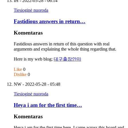
IH
- 2022-05-28 - 06:14
Tiesioginė nuoroda
Fastidious answers in return…
Komentaras
Fastidious answers in return of this question with real
arguments and explaining the whole thing regarding that.
Here is my web blog;
대구출장안마
Like
0
Dislike
0
NW
- 2022-05-28 - 05:48
Tiesioginė nuoroda
Heya i am for the first time…
Komentaras
Heya i am for the first time here. I came across this board and