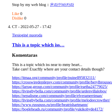
Stop by my web blog ::
온라인바카라
Like
0
Dislike
0
CT
- 2022-05-27 - 17:42
Tiesioginė nuoroda
This is a topic which iss…
Komentaras
This is a topic which iss near to mmy heart...
Take care! Exacftly where are your contact details though?
https://itmaa.org/community/profile/puinell95832111/
https://crosswiredepilepsy.com/community/profile/berylbrousse
https://farrag-group.com/community/profile/eartha24779025/
https://livingbybella.com/community/profile/ardenvillalobos/
https://nepalisme.com/community/profile/elveramerriman/
https://livingbybella.com/community/profile/melodeecrowther/
https://www.russpuss.ru/profile/beatrishartmann/
https://bogleheads.ru/community/profile/yukikohyde4172/