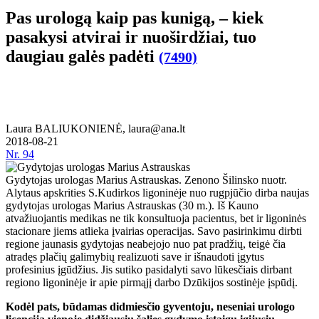
Pas urologą kaip pas kunigą, – kiek
pasakysi atvirai ir nuoširdžiai, tuo
daugiau galės padėti
(7490)
Laura BALIUKONIENĖ, laura@ana.lt
2018-08-21
Nr.
94
Gydytojas urologas Marius Astrauskas. Zenono Šilinsko nuotr.
Alytaus apskrities S.Kudirkos ligoninėje nuo rugpjūčio dirba naujas
gydytojas urologas Marius Astrauskas (30 m.). Iš Kauno
atvažiuojantis medikas ne tik konsultuoja pacientus, bet ir ligoninės
stacionare jiems atlieka įvairias operacijas. Savo pasirinkimu dirbti
regione jaunasis gydytojas neabejojo nuo pat pradžių, teigė čia
atradęs plačių galimybių realizuoti save ir išnaudoti įgytus
profesinius įgūdžius. Jis sutiko pasidalyti savo lūkesčiais dirbant
regiono ligoninėje ir apie pirmąjį darbo Dzūkijos sostinėje įspūdį.
Kodėl pats, būdamas didmiesčio gyventoju, neseniai urologo