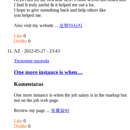
I find It truly useful & it helped me out a lot.
I hope to give something back and help others like
you helped me.
Also visit my website ...
포항마사지
Like
0
Dislike
0
AZ
- 2022-05-27 - 23:43
Tiesioginė nuoroda
One more instance is when…
Komentaras
One more instance is when the job salary is in the markup but
not on the job web page.
Review my page ...
유흥알바
Like
0
Dislike
0