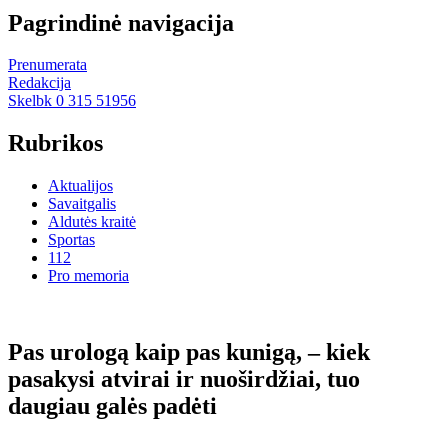
Pagrindinė navigacija
Prenumerata
Redakcija
Skelbk 0 315 51956
Rubrikos
Aktualijos
Savaitgalis
Aldutės kraitė
Sportas
112
Pro memoria
Pas urologą kaip pas kunigą, – kiek
pasakysi atvirai ir nuoširdžiai, tuo
daugiau galės padėti