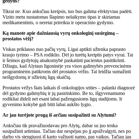
gėdytis?
Tikrai ne. Kuo anksčiau kreipsis, tuo bus galima efektyviau padėti.
Vizito metu nustatomas šlapimo nelaikymo tipas ir skiriamas
medikamentinis, o neretai prireikia ir operacinio gydymo.
Ką manote apie dažniausią vyrų onkologinį susirgimą –
prostatos vėžį?
Viskas priklauso nuo pačių vyrų. Ligai aptikti užtenka paprasto
kraujo tyrimo – PSA rodiklio. Dėl jo turėtų kreiptis patys vyrai. Tai
ir šeimos gydytojų atsakomybė paskatinti pacientus pasitikrinti.
Džiugu, kad Alytaus ligoninėje yra visos galimybės prevencinėms
programinėms patikroms dėl prostatos vėžio. Tai leidžia sumažinti
neišgydomų ir užleistų ligų skaičių.
Prostatos vėžys šiais laikais iš onkologijos srities – palanki diagnozė
dėl gydymo galimybių ir jų pasirinkimo. Be to, išgyvenamumo
rodikliai dideli net esant labai pažengusioms ligų stadijoms. Ir
gyvenimo kokybė gali būti labai aukšto lygio.
Ar jau turėjote progą iš arčiau susipažinti su Alytumi?
Anksčiau tik pravažiuodavau pro Alytų, dabar su juo tenka
susipažinti artimiau. Tačiau dar nespėjau po jį apsižvalgyti, nes po
darbo vis stengiuosi iš karto važiuoti namo, pas vaikus. Tačiau jau