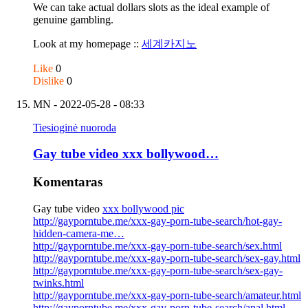
We can take actual dollars slots as the ideal example of
genuine gambling.
Look at my homepage ::
세계카지노
Like
0
Dislike
0
MN
- 2022-05-28 - 08:33
Tiesioginė nuoroda
Gay tube video xxx bollywood…
Komentaras
Gay tube video
xxx bollywood pic
http://gayporntube.me/xxx-gay-porn-tube-search/hot-gay-
hidden-camera-me…
http://gayporntube.me/xxx-gay-porn-tube-search/sex.html
http://gayporntube.me/xxx-gay-porn-tube-search/sex-gay.html
http://gayporntube.me/xxx-gay-porn-tube-search/sex-gay-
twinks.html
http://gayporntube.me/xxx-gay-porn-tube-search/amateur.html
http://gayporntube.me/xxx-gay-porn-tube-search/anal.html