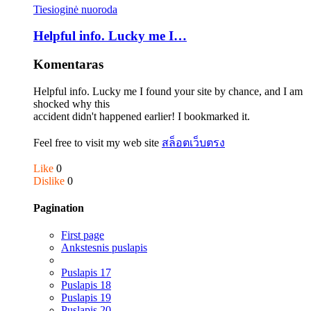
Tiesioginė nuoroda
Helpful info. Lucky me I…
Komentaras
Helpful info. Lucky me I found your site by chance, and I am
shocked why this
accident didn't happened earlier! I bookmarked it.
Feel free to visit my web site
สล็อตเว็บตรง
Like
0
Dislike
0
Pagination
First page
Ankstesnis puslapis
Puslapis
17
Puslapis
18
Puslapis
19
Puslapis
20