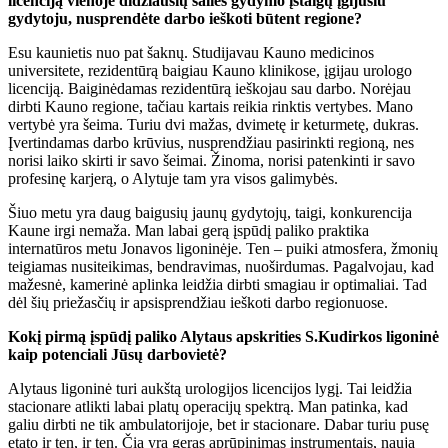
licenciją vienoje didžiausių šalies gydymo įstaigų įgijusiu
gydytoju, nusprendėte darbo ieškoti būtent regione?
Esu kaunietis nuo pat šaknų. Studijavau Kauno medicinos
universitete, rezidentūrą baigiau Kauno klinikose, įgijau urologo
licenciją. Baiginėdamas rezidentūrą ieškojau sau darbo. Norėjau
dirbti Kauno regione, tačiau kartais reikia rinktis vertybes. Mano
vertybė yra šeima. Turiu dvi mažas, dvimetę ir keturmetę, dukras.
Įvertindamas darbo krūvius, nusprendžiau pasirinkti regioną, nes
norisi laiko skirti ir savo šeimai. Žinoma, norisi patenkinti ir savo
profesinę karjerą, o Alytuje tam yra visos galimybės.
Šiuo metu yra daug baigusių jaunų gydytojų, taigi, konkurencija
Kaune irgi nemaža. Man labai gerą įspūdį paliko praktika
internatūros metu Jonavos ligoninėje. Ten – puiki atmosfera, žmonių
teigiamas nusiteikimas, bendravimas, nuoširdumas. Pagalvojau, kad
mažesnė, kamerinė aplinka leidžia dirbti smagiau ir optimaliai. Tad
dėl šių priežasčių ir apsisprendžiau ieškoti darbo regionuose.
Kokį pirmą įspūdį paliko Alytaus apskrities S.Kudirkos ligoninė
kaip potenciali Jūsų darbovietė?
Alytaus ligoninė turi aukštą urologijos licencijos lygį. Tai leidžia
stacionare atlikti labai platų operacijų spektrą. Man patinka, kad
galiu dirbti ne tik ambulatorijoje, bet ir stacionare. Dabar turiu pusę
etato ir ten, ir ten. Čia yra geras aprūpinimas instrumentais, nauja