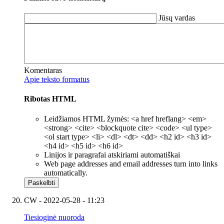
Jūsų vardas
Komentaras
Apie teksto formatus
Ribotas HTML
Leidžiamos HTML žymės: <a href hreflang> <em>
<strong> <cite> <blockquote cite> <code> <ul type>
<ol start type> <li> <dl> <dt> <dd> <h2 id> <h3 id>
<h4 id> <h5 id> <h6 id>
Linijos ir paragrafai atskiriami automatiškai
Web page addresses and email addresses turn into links
automatically.
CW
- 2022-05-28 - 11:23
Tiesioginė nuoroda