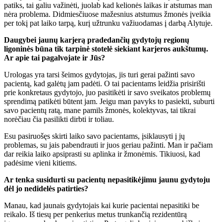
patiks, tai galiu važinėti, juolab kad kelionės laikas ir atstumas man
nėra problema. Didmiesčiuose mažesnius atstumus žmonės įveikia
per tokį pat laiko tarpą, kurį užtrunku važiuodamas į darbą Alytuje.
Daugybei jaunų karjerą pradedančių gydytojų regionų
ligoninės būna tik tarpinė stotelė siekiant karjeros aukštumų.
Ar apie tai pagalvojate ir Jūs?
Urologas yra tarsi šeimos gydytojas, jis turi gerai pažinti savo
pacientą, kad galėtų jam padėti. O tai pacientams leidžia prisirišti
prie konkretaus gydytojo, juo pasitikėti ir savo sveikatos problemų
sprendimą patikėti būtent jam. Jeigu man pavyks to pasiekti, suburti
savo pacientų ratą, mane pamils žmonės, kolektyvas, tai tikrai
norėčiau čia pasilikti dirbti ir toliau.
Esu pasiruošęs skirti laiko savo pacientams, įsiklausyti į jų
problemas, su jais pabendrauti ir juos geriau pažinti. Man ir pačiam
dar reikia laiko apsiprasti su aplinka ir žmonėmis. Tikiuosi, kad
padėsime vieni kitiems.
Ar tenka susidurti su pacientų nepasitikėjimu jaunu gydytoju
dėl jo nedidelės patirties?
Manau, kad jaunais gydytojais kai kurie pacientai nepasitiki be
reikalo. Iš tiesų per penkerius metus trunkančią rezidentūrą