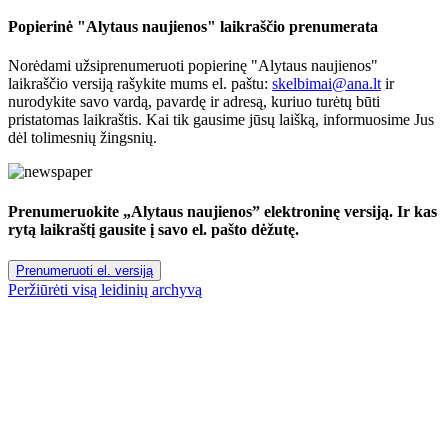
Popierinė "Alytaus naujienos" laikraščio prenumerata
Norėdami užsiprenumeruoti popierinę "Alytaus naujienos"
laikraščio versiją rašykite mums el. paštu:
skelbimai@ana.lt
ir
nurodykite savo vardą, pavardę ir adresą, kuriuo turėtų būti
pristatomas laikraštis. Kai tik gausime jūsų laišką, informuosime Jus
dėl tolimesnių žingsnių.
Prenumeruokite „Alytaus naujienos” elektroninę versiją. Ir kas
rytą laikraštį gausite į savo el. pašto dėžutę.
Prenumeruoti el. versiją
Peržiūrėti visą leidinių archyvą