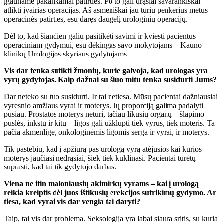
įgauname pakankamai patirties. Po to gali drąsiai savarankiškai
atlikti įvairias operacijas. Aš asmeniškai jau turiu penkerius metus
operacinės patirties, esu daręs daugelį urologinių operacijų.
Dėl to, kad šiandien galiu pasitikėti savimi ir kviesti pacientus
operaciniam gydymui, esu dėkingas savo mokytojams – Kauno
klinikų Urologijos skyriaus gydytojams.
Vis dar tenka sutikti žmonių, kurie galvoja, kad urologas yra
vyrų gydytojas. Kaip dažnai su šiuo mitu tenka susidurti Jums?
Dar neteko su tuo susidurti. Ir tai netiesa. Mūsų pacientai dažniausiai
vyresnio amžiaus vyrai ir moterys. Jų proporciją galima padalyti
pusiau. Prostatos moterys neturi, tačiau likusių organų – šlapimo
pūslės, inkstų ir kitų – ligos gali užklupti tiek vyrus, tiek moteris. Ta
pačia akmenlige, onkologinėmis ligomis serga ir vyrai, ir moterys.
Tik pastebiu, kad į apžiūrą pas urologą vyrą atėjusios kai kurios
moterys jaučiasi nedrąsiai, šiek tiek kuklinasi. Pacientai turėtų
suprasti, kad tai tik gydytojo darbas.
Viena ne itin maloniausių akimirkų vyrams – kai į urologą
reikia kreiptis dėl juos ištikusių erekcijos sutrikimų gydymo. Ar
tiesa, kad vyrai vis dar vengia tai daryti?
Taip, tai vis dar problema. Seksologija yra labai siaura sritis, su kuria