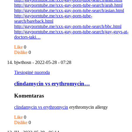
http://gayporntube.me/xxx-gay-porn-tube-search/arab.html
http://gayporntube.me/xxx-gay-porn-tube-search/asian.html
http://gayporntube.me/xxx-gay-porn-tube-
search/bareback.html
http://gayporntube.me/xxx-gay-porn-tube-search/bbc.html
http://gayporntube.me/xxx-gay-porn-tube-search/gay-guys-at-
doctors-taki…
Like
0
Dislike
0
bjwthosn
- 2022-05-28 - 07:28
Tiesioginė nuoroda
clindamycin vs erythromycin…
Komentaras
clindamycin vs erythromycin
erythromycin allergy
Like
0
Dislike
0