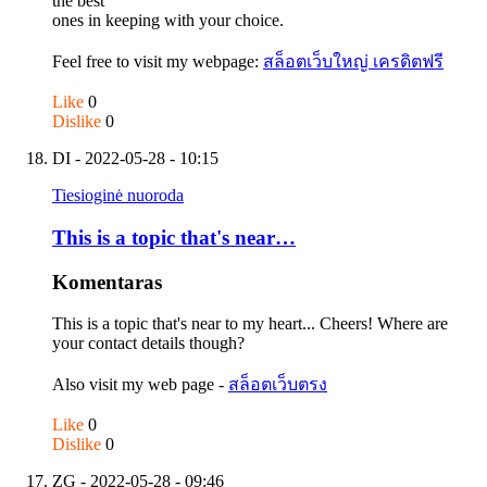
the best
ones in keeping with your choice.
Feel free to visit my webpage:
สล็อตเว็บใหญ่ เครดิตฟรี
Like
0
Dislike
0
DI
- 2022-05-28 - 10:15
Tiesioginė nuoroda
This is a topic that's near…
Komentaras
This is a topic that's near to my heart... Cheers! Where are
your contact details though?
Also visit my web page -
สล็อตเว็บตรง
Like
0
Dislike
0
ZG
- 2022-05-28 - 09:46