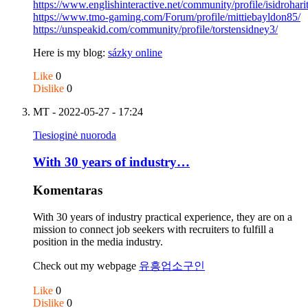
https://www.englishinteractive.net/community/profile/isidrohari
https://www.tmo-gaming.com/Forum/profile/mittiebayldon85/
https://unspeakid.com/community/profile/torstensidney3/
Here is my blog:
sázky online
Like
0
Dislike
0
MT
- 2022-05-27 - 17:24
Tiesioginė nuoroda
With 30 years of industry…
Komentaras
With 30 years of industry practical experience, they are on a
mission to connect job seekers with recruiters to fulfill a
position in the media industry.
Check out my webpage
유흥업소구인
Like
0
Dislike
0