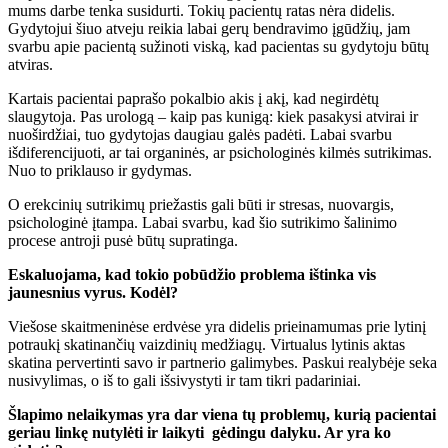
mums darbe tenka susidurti. Tokių pacientų ratas nėra didelis.
Gydytojui šiuo atveju reikia labai gerų bendravimo įgūdžių, jam
svarbu apie pacientą sužinoti viską, kad pacientas su gydytoju būtų
atviras.
Kartais pacientai paprašo pokalbio akis į akį, kad negirdėtų
slaugytoja. Pas urologą – kaip pas kunigą: kiek pasakysi atvirai ir
nuoširdžiai, tuo gydytojas daugiau galės padėti. Labai svarbu
išdiferencijuoti, ar tai organinės, ar psichologinės kilmės sutrikimas.
Nuo to priklauso ir gydymas.
O erekcinių sutrikimų priežastis gali būti ir stresas, nuovargis,
psichologinė įtampa. Labai svarbu, kad šio sutrikimo šalinimo
procese antroji pusė būtų supratinga.
Eskaluojama, kad tokio pobūdžio problema ištinka vis
jaunesnius vyrus. Kodėl?
Viešose skaitmeninėse erdvėse yra didelis prieinamumas prie lytinį
potraukį skatinančių vaizdinių medžiagų. Virtualus lytinis aktas
skatina pervertinti savo ir partnerio galimybes. Paskui realybėje seka
nusivylimas, o iš to gali išsivystyti ir tam tikri padariniai.
Šlapimo nelaikymas yra dar viena tų problemų, kurią pacientai
geriau linkę nutylėti ir laikyti gėdingu dalyku. Ar yra ko