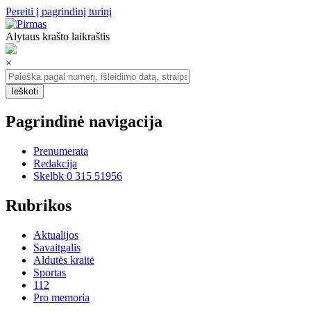
Pereiti į pagrindinį turinį
Alytaus krašto laikraštis
×
Pagrindinė navigacija
Prenumerata
Redakcija
Skelbk 0 315 51956
Rubrikos
Aktualijos
Savaitgalis
Aldutės kraitė
Sportas
112
Pro memoria