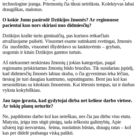
technologine įranga. Priemonių čia tikrai netrūksta. Kolektyvas labai
draugiškas, malonus.
O kokie Jums pasirodė Dzūkijos žmonės? Ar regionuose
pacientai kuo nors skiriasi nuo didmiesčių?
Dzūkijos krašte turiu giminaičių, pas kuriuos retkarčiais
atvažiuojame pailsėti. Visuomet esame sutinkami svetingai, žmonės
čia nuoširdūs, visuomet išlydėdavo su lauktuvėmis – grybais,
uogomis ir kitais Dzūkijos gamtos turtais.
Aš niekuomet neskirstau žmonių į jokias kategorijas, pagal
regionams priskiriamus žmonių būdo bruožus. Tik susidariau įspūdį,
kad didmiesčių žmonės labiau skuba, o čia gyvenimas teka lėčiau,
tiesiog jie turi daugiau kantrumo, supratingumo. Bent jau kol kas
nesusidūriau su kitokiais žmonėmis. Kai lėtesnis tempas, tai ir darbas
vyksta kokybiškiau.
Jau tapo įprasta, kad gydytojai dirba net keliose darbo vietose.
Ar tokių planų neturite?
Ne, papildomo darbo kol kas neieškau, nes čia jau dirbu visu etatu.
Matysiu, jeigu ims stigti pinigų, tada ieškosiu galimybių. Apie
užsienį irgi nesvarstau, šeima, nuolatinis būstas, draugų ratas – kol
kas per didelė prabanga viską palikti.