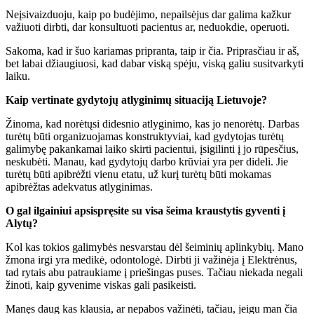
Neįsivaizduoju, kaip po budėjimo, nepailsėjus dar galima kažkur
važiuoti dirbti, dar konsultuoti pacientus ar, neduokdie, operuoti.
Sakoma, kad ir šuo kariamas pripranta, taip ir čia. Priprasčiau ir aš,
bet labai džiaugiuosi, kad dabar viską spėju, viską galiu susitvarkyti
laiku.
Kaip vertinate gydytojų atlyginimų situaciją Lietuvoje?
Žinoma, kad norėtųsi didesnio atlyginimo, kas jo nenorėtų. Darbas
turėtų būti organizuojamas konstruktyviai, kad gydytojas turėtų
galimybę pakankamai laiko skirti pacientui, įsigilinti į jo rūpesčius,
neskubėti. Manau, kad gydytojų darbo krūviai yra per dideli. Jie
turėtų būti apibrėžti vienu etatu, už kurį turėtų būti mokamas
apibrėžtas adekvatus atlyginimas.
O gal ilgainiui apsispręsite su visa šeima kraustytis gyventi į
Alytų?
Kol kas tokios galimybės nesvarstau dėl šeiminių aplinkybių. Mano
žmona irgi yra medikė, odontologė. Dirbti ji važinėja į Elektrėnus,
tad rytais abu patraukiame į priešingas puses. Tačiau niekada negali
žinoti, kaip gyvenime viskas gali pasikeisti.
Manęs daug kas klausia, ar nepabos važinėti, tačiau, jeigu man čia