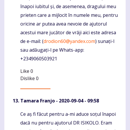
înapoi iubitul și, de asemenea, dragului meu
prieten care a mijlocit în numele meu, pentru
oricine ar putea avea nevoie de ajutorul
acestui mare jucător de vrăji aici este adresa
de e-mail: (
drodion60@yandex.com
) sunați-l
sau adăugați-l pe Whats-app:
+2349060503921
Like
0
Dislike
0
Tamara Franjo
- 2020-09-04 - 09:58
Ce aș fi făcut pentru a-mi aduce soțul înapoi
Komentaras
dacă nu pentru ajutorul DR ISIKOLO. Eram