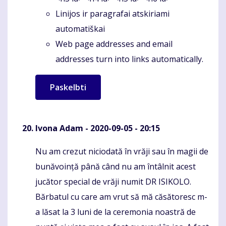
Linijos ir paragrafai atskiriami
automatiškai
Web page addresses and email
addresses turn into links automatically.
Ivona Adam
- 2020-09-05 - 20:15
Nu am crezut niciodată în vrăji sau în magii de
Komentaras
bunăvoință până când nu am întâlnit acest
jucător special de vrăji numit DR ISIKOLO.
Bărbatul cu care am vrut să mă căsătoresc m-
a lăsat la 3 luni de la ceremonia noastră de