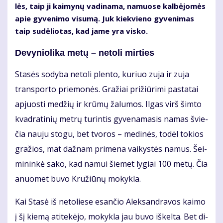
lės, taip ji kai­my­nų va­di­na­ma, na­muo­se kal­bė­jo­mės
apie gy­ve­ni­mo vi­su­mą. Juk kiek­vie­no gy­ve­ni­mas
taip su­dė­lio­tas, kad ja­me yra vis­ko.
De­vy­nio­li­ka me­tų – ne­to­li mir­ties
Sta­sės so­dy­ba ne­to­li plen­to, ku­riuo zu­ja ir zu­ja
trans­por­to prie­mo­nės. Gra­žiai pri­žiū­ri­mi pa­sta­tai
ap­juos­ti me­džių ir krū­mų ža­lu­mos. Il­gas virš šim­to
kvad­ra­ti­nių met­rų tu­rin­tis gy­ve­na­ma­sis na­mas švie­
čia nau­ju sto­gu, bet tvo­ros – me­di­nės, to­dėl to­kios
gra­žios, mat daž­nam pri­me­na vai­kys­tės na­mus. Šei­
mi­nin­kė sa­ko, kad na­mui šie­met ly­giai 100 me­tų. Čia
anuo­met bu­vo Kru­žiū­nų mo­kyk­la.
Kai Sta­sė iš ne­to­lie­se esan­čio Alek­san­dra­vos kai­mo
į šį kie­mą ati­te­kė­jo, mo­kyk­la jau bu­vo iš­kel­ta. Bet di­