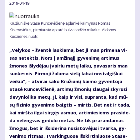
2019-04-19
Kružiūniškę Stasę Kuncevičienę aplankė kaimynas Romas
Kisleravičius, pirmiausia aptarė bulviasodžio reikalus. Aldonos
Kudzienes nuotr.
„Ve­ly­kos – šven­tė lau­kia­ma, bet ji man pri­me­na vi­
sas ne­tek­tis. Nors į am­ži­ną­jį gy­ve­ni­mą ar­ti­mus
žmo­nes iš­ly­dė­jau įvai­riu me­tų lai­ku, pa­va­sa­ris man
sun­kes­nis. Pir­mo­ji ža­lu­ma sie­lą la­bai nos­tal­giš­kai
vei­kia“, – at­vi­rai sa­ko Kru­žiū­nų kai­mo gy­ven­to­ja
Sta­sė Kun­ce­vi­čie­nė, ar­ti­mų žmo­nių slau­gai sky­ru­si
de­vy­nio­li­ka me­tų. Ji, kaip ir vi­si, su­pran­ta, kad mū­
sų fi­zi­nio gy­ve­ni­mo baig­tis – mir­tis. Bet net ir ta­da,
kai mirš­ta il­gai sir­gęs as­muo, ar­ti­mie­siems pra­si­de­
da ne­leng­vas ge­du­lo me­tas. Ne tik pra­ran­da­mas
žmo­gus, bet ir iš­si­de­ri­na nu­si­sto­vė­ju­si tvar­ka, gy­
ve­ni­mo rit­mas. Tvar­kin­guo­se iš­skir­ti­niuo­se Sta­se­