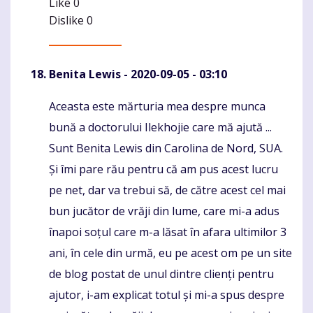
Like
0
Dislike
0
Benita Lewis
- 2020-09-05 - 03:10
Aceasta este mărturia mea despre munca
Komentaras
bună a doctorului Ilekhojie care mă ajută ...
Sunt Benita Lewis din Carolina de Nord, SUA.
Și îmi pare rău pentru că am pus acest lucru
pe net, dar va trebui să, de către acest cel mai
bun jucător de vrăji din lume, care mi-a adus
înapoi soțul care m-a lăsat în afara ultimilor 3
ani, în cele din urmă, eu pe acest om pe un site
de blog postat de unul dintre clienți pentru
ajutor, i-am explicat totul și mi-a spus despre