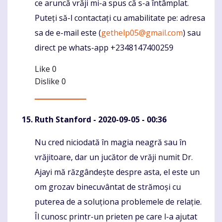
ce aruncă vrăji mi-a spus că s-a întâmplat.
Puteți să-l contactați cu amabilitate pe: adresa
sa de e-mail este (
gethelp05@gmail.com
) sau
direct pe whats-app +2348147400259
Like
0
Dislike
0
Ruth Stanford
- 2020-09-05 - 00:36
Nu cred niciodată în magia neagră sau în
Komentaras
vrăjitoare, dar un jucător de vrăji numit Dr.
Ajayi mă răzgândește despre asta, el este un
om grozav binecuvântat de strămoși cu
puterea de a soluționa problemele de relație.
Îl cunosc printr-un prieten pe care l-a ajutat