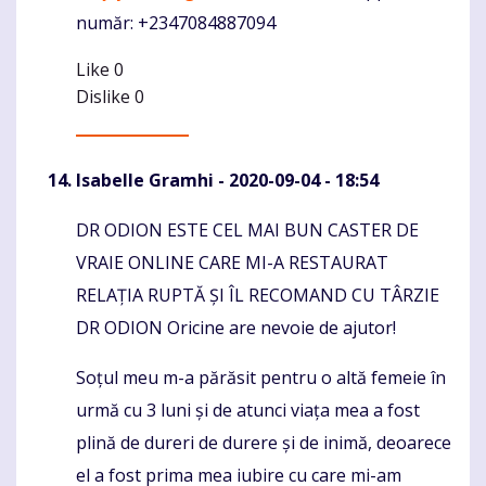
număr: +2347084887094
Like
0
Dislike
0
Isabelle Gramhi
- 2020-09-04 - 18:54
DR ODION ESTE CEL MAI BUN CASTER DE
Komentaras
VRAIE ONLINE CARE MI-A RESTAURAT
RELAȚIA RUPTĂ ȘI ÎL RECOMAND CU TÂRZIE
DR ODION Oricine are nevoie de ajutor!
Soțul meu m-a părăsit pentru o altă femeie în
urmă cu 3 luni și de atunci viața mea a fost
plină de dureri de durere și de inimă, deoarece
el a fost prima mea iubire cu care mi-am