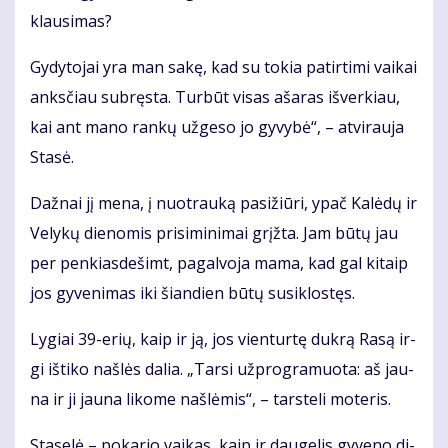
klau­si­mas?
Gy­dy­to­jai yra man sa­kę, kad su to­kia pa­tir­ti­mi vai­kai
anks­čiau su­bręs­ta. Tur­būt vi­sas aša­ras iš­ver­kiau,
kai ant ma­no ran­kų už­ge­so jo gy­vy­bė“, – at­vi­rau­ja
Sta­sė.
Daž­nai jį me­na, į nuo­trau­ką pa­si­žiū­ri, ypač Ka­lė­dų ir
Ve­ly­kų die­no­mis pri­si­mi­ni­mai grįž­ta. Jam bū­tų jau
per pen­kias­de­šimt, pa­gal­vo­ja ma­ma, kad gal ki­taip
jos gy­ve­ni­mas iki šian­dien bū­tų su­si­klos­tęs.
Ly­giai 39-erių, kaip ir ją, jos vien­tur­tę duk­rą Ra­są ir­
gi iš­ti­ko naš­lės da­lia. „Tar­si už­prog­ra­muo­ta: aš jau­
na ir ji jau­na li­ko­me naš­lė­mis“, – tars­te­li mo­te­ris.
Sta­se­lė – po­ka­rio vai­kas, kaip ir dau­ge­lis gy­ve­no di­