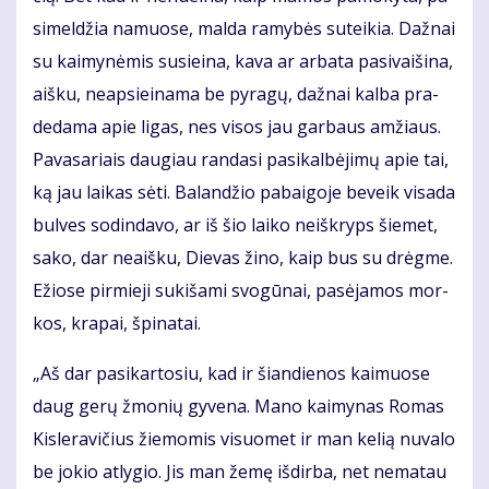
si­mel­džia na­muo­se, mal­da ra­my­bės su­tei­kia. Daž­nai
su kai­my­nė­mis su­si­ei­na, ka­va ar ar­ba­ta pa­si­vai­ši­na,
aiš­ku, neap­si­ei­na­ma be py­ra­gų, daž­nai kal­ba pra­
de­da­ma apie li­gas, nes vi­sos jau gar­baus am­žiaus.
Pa­va­sa­riais dau­giau ran­da­si pa­si­kal­bė­ji­mų apie tai,
ką jau lai­kas sė­ti. Ba­lan­džio pa­bai­go­je be­veik vi­sa­da
bul­ves so­din­da­vo, ar iš šio lai­ko ne­iš­kryps šie­met,
sa­ko, dar ne­aiš­ku, Die­vas ži­no, kaip bus su drėg­me.
Ežio­se pir­mie­ji su­ki­ša­mi svo­gū­nai, pa­sė­ja­mos mor­
kos, kra­pai, špi­na­tai.
„Aš dar pa­si­kar­to­siu, kad ir šian­die­nos kai­muo­se
daug ge­rų žmo­nių gy­ve­na. Ma­no kai­my­nas Ro­mas
Kis­le­ra­vi­čius žie­mo­mis vi­suo­met ir man ke­lią nu­va­lo
be jo­kio at­ly­gio. Jis man že­mę iš­dir­ba, net ne­ma­tau