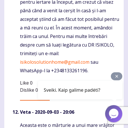
pentru iertare la început, am crezut că visez
până când a venit la cerșit în casă și l-am
acceptat știind că am făcut tot posibilul pentru
a mă reuni cu el. În acest moment, amândoi
trăim ca unul. Pentru mai multe întrebări
despre cum să luați legătura cu DR ISIKOLO,
trimiteți un e-mail:
isikolosolutionhome@gmail.com
sau
WhatsApp-l la +2348133261196.
Like
0
Dislike
0
Sveiki. Kaip galime padėti?
Veta
- 2020-09-03 - 20:06
Aceasta este o mărturie a unui mare vrăjitor
Komentaras