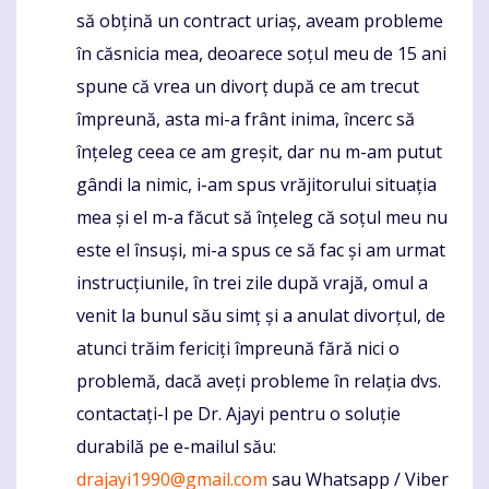
să obțină un contract uriaș, aveam probleme
în căsnicia mea, deoarece soțul meu de 15 ani
spune că vrea un divorț după ce am trecut
împreună, asta mi-a frânt inima, încerc să
înțeleg ceea ce am greșit, dar nu m-am putut
gândi la nimic, i-am spus vrăjitorului situația
mea și el m-a făcut să înțeleg că soțul meu nu
este el însuși, mi-a spus ce să fac și am urmat
instrucțiunile, în trei zile după vrajă, omul a
venit la bunul său simț și a anulat divorțul, de
atunci trăim fericiți împreună fără nici o
problemă, dacă aveți probleme în relația dvs.
contactați-l pe Dr. Ajayi pentru o soluție
durabilă pe e-mailul său:
drajayi1990@gmail.com
sau Whatsapp / Viber