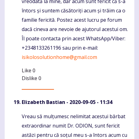
vreodată la mine, dar acum sunt fericit că s-a
întors și suntem căsătoriți acum și trăim ca o
familie fericită. Postez acest lucru pe forum
dacă cineva are nevoie de ajutorul acestui om.
Îl poate contacta prin acest WhatsApp/Viber:
+2348133261196 sau prin e-mail:
isikolosolutionhome@gmail.com
Like
0
Dislike
0
Elizabeth Bastian
- 2020-09-05 - 11:34
Vreau să mulțumesc nelimitat acestui bărbat
Komentaras
extraordinar numit Dr. ODION, sunt fericit
astăzi pentru că soțul meu s-a întors acum cu