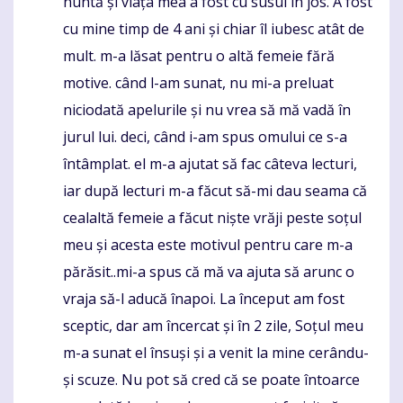
nuntă și viața mea a fost cu susul în jos. A fost
cu mine timp de 4 ani și chiar îl iubesc atât de
mult. m-a lăsat pentru o altă femeie fără
motive. când l-am sunat, nu mi-a preluat
niciodată apelurile și nu vrea să mă vadă în
jurul lui. deci, când i-am spus omului ce s-a
întâmplat. el m-a ajutat să fac câteva lecturi,
iar după lecturi m-a făcut să-mi dau seama că
cealaltă femeie a făcut niște vrăji peste soțul
meu și acesta este motivul pentru care m-a
părăsit..mi-a spus că mă va ajuta să arunc o
vraja să-l aducă înapoi. La început am fost
sceptic, dar am încercat și în 2 zile, Soțul meu
m-a sunat el însuși și a venit la mine cerându-
și scuze. Nu pot să cred că se poate întoarce