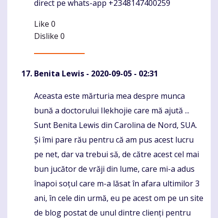
direct pe whats-app +2348147400259
Like
0
Dislike
0
Benita Lewis
- 2020-09-05 - 02:31
Aceasta este mărturia mea despre munca
Komentaras
bună a doctorului Ilekhojie care mă ajută ...
Sunt Benita Lewis din Carolina de Nord, SUA.
Și îmi pare rău pentru că am pus acest lucru
pe net, dar va trebui să, de către acest cel mai
bun jucător de vrăji din lume, care mi-a adus
înapoi soțul care m-a lăsat în afara ultimilor 3
ani, în cele din urmă, eu pe acest om pe un site
de blog postat de unul dintre clienți pentru