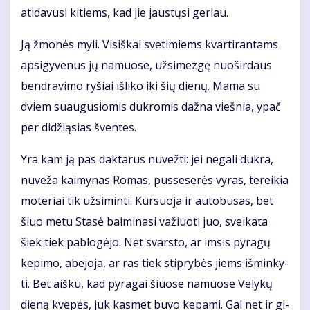
ati­da­vu­si ki­tiems, kad jie jaus­tų­si ge­riau.
Ją žmo­nės my­li. Vi­siš­kai sve­ti­miems kvar­ti­ran­tams
ap­si­gy­ve­nus jų na­muo­se, už­si­mez­gę nuo­šir­daus
ben­dra­vi­mo ry­šiai iš­li­ko iki šių die­nų. Ma­ma su
dviem su­au­gu­sio­mis duk­ro­mis daž­na vieš­nia, ypač
per di­dži­ą­sias šven­tes.
Yra kam ją pas dak­ta­rus nu­vež­ti: jei ne­ga­li duk­ra,
nu­ve­ža kai­my­nas Ro­mas, pus­se­se­rės vy­ras, te­rei­kia
mo­te­riai tik už­si­min­ti. Kur­suo­ja ir au­to­bu­sas, bet
šiuo me­tu Sta­sė bai­mi­na­si va­žiuo­ti juo, svei­ka­ta
šiek tiek pa­blo­gė­jo. Net svars­to, ar im­sis py­ra­gų
ke­pi­mo, abe­jo­ja, ar ras tiek stip­ry­bės jiems iš­min­ky­
ti. Bet aiš­ku, kad py­ra­gai šiuo­se na­muo­se Ve­ly­kų
die­ną kve­pės, juk kas­met bu­vo ke­pa­mi. Gal net ir gi­