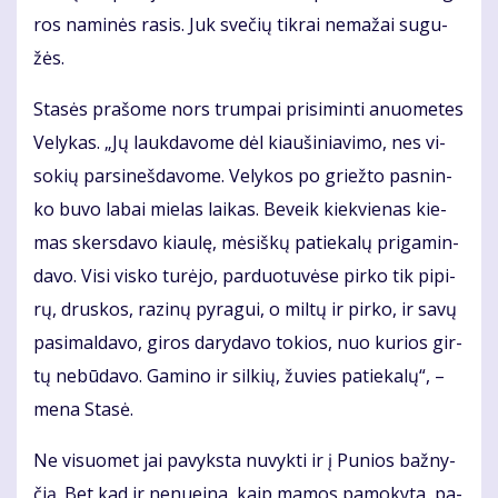
ros na­mi­nės ra­sis. Juk sve­čių tik­rai ne­ma­žai su­gu­
žės.
Sta­sės pra­šo­me nors trum­pai pri­si­min­ti anuo­me­tes
Ve­ly­kas. „Jų lauk­da­vo­me dėl kiau­ši­nia­vi­mo, nes vi­
so­kių par­si­neš­da­vo­me. Ve­ly­kos po griež­to pas­nin­
ko bu­vo la­bai mie­las lai­kas. Be­veik kiek­vie­nas kie­
mas skers­da­vo kiau­lę, mė­siš­kų pa­tie­ka­lų pri­ga­min­
da­vo. Vi­si vis­ko tu­rė­jo, par­duo­tu­vė­se pir­ko tik pi­pi­
rų, drus­kos, ra­zi­nų py­ra­gui, o mil­tų ir pir­ko, ir sa­vų
pa­si­mal­da­vo, gi­ros da­ry­da­vo to­kios, nuo ku­rios gir­
tų ne­bū­da­vo. Ga­mi­no ir sil­kių, žu­vies pa­tie­ka­lų“, –
me­na Sta­sė.
Ne vi­suo­met jai pa­vyks­ta nu­vyk­ti ir į Pu­nios baž­ny­
čią. Bet kad ir ne­nu­ei­na, kaip ma­mos pa­mo­ky­ta, pa­