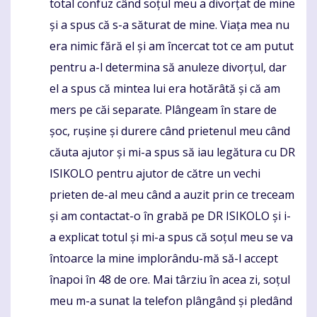
total confuz când soțul meu a divorțat de mine
și a spus că s-a săturat de mine. Viața mea nu
era nimic fără el și am încercat tot ce am putut
pentru a-l determina să anuleze divorțul, dar
el a spus că mintea lui era hotărâtă și că am
mers pe căi separate. Plângeam în stare de
șoc, rușine și durere când prietenul meu când
căuta ajutor și mi-a spus să iau legătura cu DR
ISIKOLO pentru ajutor de către un vechi
prieten de-al meu când a auzit prin ce treceam
și am contactat-o ​​în grabă pe DR ISIKOLO și i-
a explicat totul și mi-a spus că soțul meu se va
întoarce la mine implorându-mă să-l accept
înapoi în 48 de ore. Mai târziu în acea zi, soțul
meu m-a sunat la telefon plângând și pledând