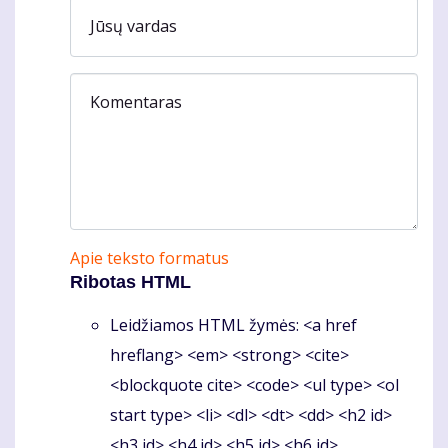
Jūsų vardas
Komentaras
Apie teksto formatus
Ribotas HTML
Leidžiamos HTML žymės: <a href
hreflang> <em> <strong> <cite>
<blockquote cite> <code> <ul type> <ol
start type> <li> <dl> <dt> <dd> <h2 id>
<h3 id> <h4 id> <h5 id> <h6 id>