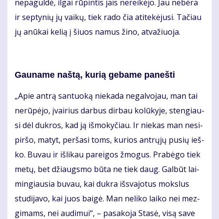
ne­pa­gul­dė, il­gai rū­pin­tis jais ne­rei­kė­jo. Jau ne­bė­ra
ir sep­ty­nių jų vai­kų, tiek ra­do čia ati­te­kė­ju­si. Ta­čiau
jų anū­kai ke­lią į šiuos na­mus ži­no, at­va­žiuo­ja.
Gau­na­me naš­tą, ku­rią ge­ba­me pa­neš­ti
„Apie an­trą san­tuo­ką nie­ka­da ne­gal­vo­jau, man tai
ne­rū­pė­jo, įvai­rius dar­bus dir­bau ko­lū­ky­je, sten­giau­
si dėl duk­ros, kad ją iš­mo­ky­čiau. Ir nie­kas man ne­si­
pir­šo, ma­tyt, per­ša­si toms, ku­rios ant­rų­jų pu­sių ieš­
ko. Bu­vau ir iš­li­kau pa­rei­gos žmo­gus. Pra­bė­go tiek
me­tų, bet džiaugs­mo bū­ta ne tiek daug. Gal­būt lai­
min­giau­sia bu­vau, kai duk­ra iš­sva­jo­tus moks­lus
stu­di­ja­vo, kai juos bai­gė. Man ne­li­ko lai­ko nei mez­
gi­mams, nei au­di­mui“, – pa­sa­ko­ja Sta­sė, vi­są sa­ve