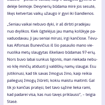
de­lė­je šei­mo­je. De­vy­ne­rių bū­da­ma mi­rė jos se­su­tė,
li­kęs ket­ver­tas vai­kų už­au­go ir gy­vi iki šian­die­nos.
„Se­niau vai­kai ne­bu­vo dy­ki, ir aš dirb­ti pra­dė­jau
nuo dvy­li­kos. Kiek ūg­te­lė­jus jau ma­mą ko­lū­ky­je pa­
va­duo­da­vau. Ji jau se­niai mi­ru­si, ir­gi kan­čio­se. Tė­vu­
kas Al­fon­sas Bu­ne­vi­čius iš šio pa­sau­lio ma­no vie­
nuo­li­ka me­tų slau­gy­tas iš­ke­lia­vo bū­da­mas 97-erių.
Nors bu­vo la­bai sun­kus li­go­nis, man nie­ka­da ne­bu­
vo ki­lę min­čių ati­duo­ti jį val­diš­kų na­mų slau­gai. Esu
įsi­ti­ki­nu­si, kad tik sa­vas žmo­gus ži­no, kaip rei­kia
pa­lie­gu­sį žmo­gų žiū­rė­ti, ko­kiu mais­tu mai­tin­ti. Gal
tik jo kan­čias pra­tę­si, bet ta­vo są­ži­nė lie­ka ra­mi,
kad pa­da­rei vi­sa, kas nuo ta­vęs pri­klau­so“, – tei­gia
Sta­sė.