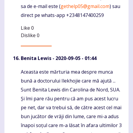
sa de e-mail este (
gethelp05@gmail.com
) sau
direct pe whats-app +2348147400259
Like
0
Dislike
0
Benita Lewis
- 2020-09-05 - 01:44
Aceasta este mărturia mea despre munca
Komentaras
bună a doctorului Ilekhojie care mă ajută ...
Sunt Benita Lewis din Carolina de Nord, SUA.
Și îmi pare rău pentru că am pus acest lucru
pe net, dar va trebui să, de către acest cel mai
bun jucător de vrăji din lume, care mi-a adus
înapoi soțul care m-a lăsat în afara ultimilor 3