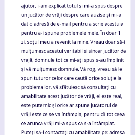
ajutor, i-am explicat totul și mi-a spus despre
un jucător de vrăji despre care auzise și mi-a
dat o adresă de e-mail pentru a scrie acestuia
pentru a-i spune problemele mele. În doar 1
zi, soțul meu a revenit la mine. Vreau doar să-i
mulțumesc acestui veritabil și sincer jucător de
vrajă, domnule tot ce mi-ați spus s-au împlinit
și vă mulțumesc domnule. Vă rog, vreau să le
spun tuturor celor care caută orice soluție la
problema lor, vă sfătuiesc să consultați cu
amabilitate acest jucător de vrăji, el este real,
este puternic și orice ar spune jucătorul de
vrăji este ce se va întâmpla, pentru că tot ceea
ce aruncă vrăji mi-a spus că s-a întâmplat.
Puteți să-l contactați cu amabilitate pe: adresa