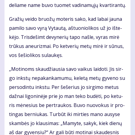
de­lia­me na­me bu­vo tuo­met va­di­na­mų­jų kvar­ti­ran­tų.
Gra­žių vei­do bruo­žų mo­te­ris sa­ko, kad la­bai jau­na
pa­mi­lo sa­vo vy­rą Vy­tau­tą, aš­tuo­nio­li­kos už jo iš­te­
kė­jo. Tris­de­šimt de­vy­ne­rių ta­po naš­le, vy­ras mi­rė
trū­kus aneu­riz­mai. Po ket­ve­rių me­tų mi­rė ir sū­nus,
vos še­šio­li­kos su­lau­kęs.
„Mo­ti­noms skau­džiau­sia sa­vo vai­kus lai­do­ti. Jis sir­
go inks­tų ne­pa­kan­ka­mu­mu, ke­le­tą me­tų gy­ve­no su
per­so­din­tu inks­tu. Per še­še­rius jo sir­gi­mo me­tus
daž­nai li­go­ni­nė­je prie jo man te­ko bu­dė­ti, po ke­tu­
ris mė­ne­sius be per­trau­kos. Bu­vo nuo­vo­kus ir pro­
tin­gas ber­niu­kas. Tur­būt iki mir­ties ma­no au­sy­se
skam­bės jo klau­si­mas: „Ma­my­te, sa­kyk, kiek die­nų
aš dar gy­ven­siu?“ Ar ga­li bū­ti mo­ti­nai skau­des­nis