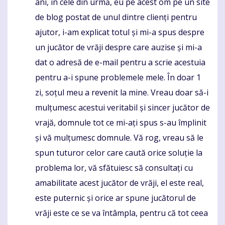
ani, în cele din urmă, eu pe acest om pe un site
de blog postat de unul dintre clienți pentru
ajutor, i-am explicat totul și mi-a spus despre
un jucător de vrăji despre care auzise și mi-a
dat o adresă de e-mail pentru a scrie acestuia
pentru a-i spune problemele mele. În doar 1
zi, soțul meu a revenit la mine. Vreau doar să-i
mulțumesc acestui veritabil și sincer jucător de
vrajă, domnule tot ce mi-ați spus s-au împlinit
și vă mulțumesc domnule. Vă rog, vreau să le
spun tuturor celor care caută orice soluție la
problema lor, vă sfătuiesc să consultați cu
amabilitate acest jucător de vrăji, el este real,
este puternic și orice ar spune jucătorul de
vrăji este ce se va întâmpla, pentru că tot ceea