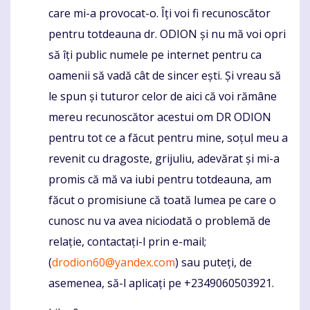
care mi-a provocat-o. Îți voi fi recunoscător
pentru totdeauna dr. ODION și nu mă voi opri
să îți public numele pe internet pentru ca
oamenii să vadă cât de sincer ești. Și vreau să
le spun și tuturor celor de aici că voi rămâne
mereu recunoscător acestui om DR ODION
pentru tot ce a făcut pentru mine, soțul meu a
revenit cu dragoste, grijuliu, adevărat și mi-a
promis că mă va iubi pentru totdeauna, am
făcut o promisiune că toată lumea pe care o
cunosc nu va avea niciodată o problemă de
relație, contactați-l prin e-mail;
(
drodion60@yandex.com
) sau puteți, de
asemenea, să-l aplicați pe +2349060503921.