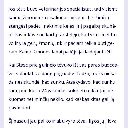
Jos tė­tis bu­vo ve­te­ri­na­ri­jos spe­cia­lis­tas, tad vi­siems
kai­mo žmo­nėms rei­ka­lin­gas, vi­siems be iš­im­čių
sten­gė­si pa­dė­ti, nak­ti­mis kė­lė­si ir į pa­gal­bą sku­bė­
jo. Pa­šne­ko­vė ne kar­tą tars­te­lė­jo, kad vi­suo­met bu­
vo ir yra ge­rų žmo­nių, tik ir pa­čiam rei­kia bū­ti ge­
ram. Kai­mo žmo­nės la­bai pa­dė­jo jai lai­do­jant tė­tį.
Kai Sta­sė prie gu­lin­čio tė­vu­ko iš­ti­sas pa­ras bu­dė­da­
vo, su­lauk­da­vo daug pa­guo­dos žo­džių, nors nie­ka­
da ne­si­skun­dė, kad sun­ku. At­sa­ky­da­vo, kad sun­ku
tam, prie ku­rio 24 va­lan­das šo­ki­nė­ti rei­kia. Jai nie­
kuo­met net min­čių ne­ki­lo, kad kaž­kas ki­tas ga­li ją
pa­va­duo­ti.
Šį pa­sau­lį jau pa­li­ko ir abu vy­ro tė­vai, li­gos jų į lo­vą