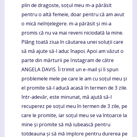
plin de dragoste, soțul meu m-a părăsit
pentru o altă femeie, doar pentru că am avut
o mică neînțelegere. m-a părăsit și mi-a
promis că nu va mai reveni niciodată la mine.
Plâng toată ziua în căutarea unei soluții care
să mă ajute să-l aduc înapoi. Apoi am văzut o
parte din mărturii pe Instagram de către
ANGELA DAVIS. Îi trimit un e-mail și îi spun
problemele mele pe care le am cu soțul meu și
el promite să-l aducă acasă în termen de 3 zile.
într-adevăr, este minunat, mă ajută să-l
recuperez pe soțul meu în termen de 3 zile, pe
care le promite, iar soțul meu se va întoarce la
mine și promite să mă iubească pentru
totdeauna și să mă implore pentru durerea pe