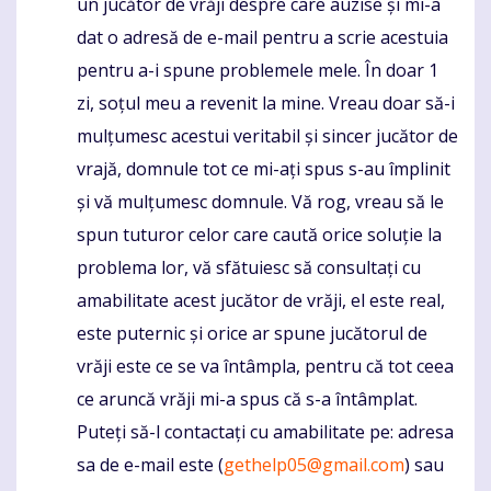
un jucător de vrăji despre care auzise și mi-a
dat o adresă de e-mail pentru a scrie acestuia
pentru a-i spune problemele mele. În doar 1
zi, soțul meu a revenit la mine. Vreau doar să-i
mulțumesc acestui veritabil și sincer jucător de
vrajă, domnule tot ce mi-ați spus s-au împlinit
și vă mulțumesc domnule. Vă rog, vreau să le
spun tuturor celor care caută orice soluție la
problema lor, vă sfătuiesc să consultați cu
amabilitate acest jucător de vrăji, el este real,
este puternic și orice ar spune jucătorul de
vrăji este ce se va întâmpla, pentru că tot ceea
ce aruncă vrăji mi-a spus că s-a întâmplat.
Puteți să-l contactați cu amabilitate pe: adresa
sa de e-mail este (
gethelp05@gmail.com
) sau