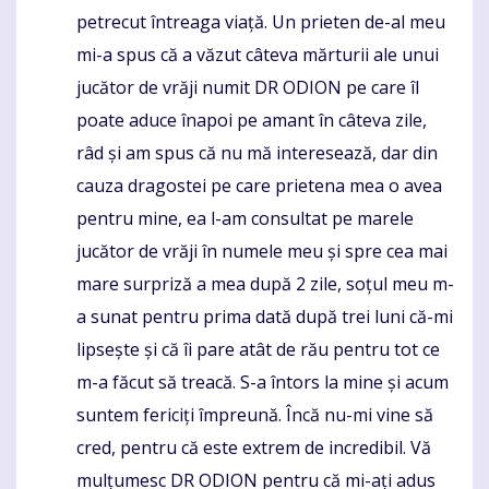
petrecut întreaga viață. Un prieten de-al meu
mi-a spus că a văzut câteva mărturii ale unui
jucător de vrăji numit DR ODION pe care îl
poate aduce înapoi pe amant în câteva zile,
râd și am spus că nu mă interesează, dar din
cauza dragostei pe care prietena mea o avea
pentru mine, ea l-am consultat pe marele
jucător de vrăji în numele meu și spre cea mai
mare surpriză a mea după 2 zile, soțul meu m-
a sunat pentru prima dată după trei luni că-mi
lipsește și că îi pare atât de rău pentru tot ce
m-a făcut să treacă. S-a întors la mine și acum
suntem fericiți împreună. Încă nu-mi vine să
cred, pentru că este extrem de incredibil. Vă
mulțumesc DR ODION pentru că mi-ați adus