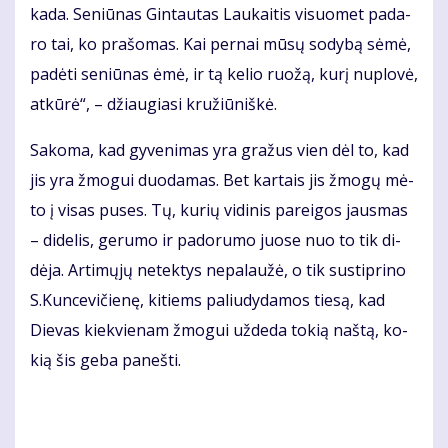
ka­da. Se­niū­nas Gin­tau­tas Lau­kai­tis vi­suo­met pa­da­
ro tai, ko pra­šo­mas. Kai per­nai mū­sų so­dy­bą sė­mė,
pa­dė­ti se­niū­nas ėmė, ir tą ke­lio ruo­žą, ku­rį nu­plo­vė,
at­kū­rė“, – džiau­gia­si kru­žiū­niš­kė.
Sa­ko­ma, kad gy­ve­ni­mas yra gra­žus vien dėl to, kad
jis yra žmo­gui duo­da­mas. Bet kar­tais jis žmo­gų mė­
to į vi­sas pu­ses. Tų, ku­rių vi­di­nis pa­rei­gos jaus­mas
– di­de­lis, ge­ru­mo ir pa­do­ru­mo juo­se nuo to tik di­
dė­ja. Ar­ti­mų­jų ne­tek­tys ne­pa­lau­žė, o tik su­stip­ri­no
S.Kun­ce­vi­čie­nę, ki­tiems pa­liu­dy­da­mos tie­są, kad
Die­vas kiek­vie­nam žmo­gui už­de­da to­kią naš­tą, ko­
kią šis ge­ba pa­neš­ti.