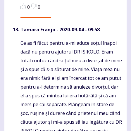
0
0
Tamara Franjo
- 2020-09-04 - 09:58
Ce aș fi făcut pentru a-mi aduce soțul înapoi
Komentaras
dacă nu pentru ajutorul DR ISIKOLO. Eram
total confuz când soțul meu a divorțat de mine
și a spus că s-a săturat de mine. Viața mea nu
era nimic fără el și am încercat tot ce am putut
pentru a-l determina să anuleze divorțul, dar
el a spus că mintea lui era hotărâtă și că am
mers pe căi separate. Plângeam în stare de
șoc, rușine și durere când prietenul meu când
căuta ajutor și mi-a spus să iau legătura cu DR
ISIKOLO pentru ajutor de către un vechi