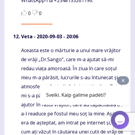
WhatsApp-l la +2348133261196.
0
0
Veta
- 2020-09-03 - 20:06
Aceasta este o mărturie a unui mare vrăjitor
Komentaras
de vrăji „Dr.Sango”, care m-a ajutat să-mi
redau viața amoroasă. În ziua în care soțul
meu m-a părăsit, lucrurile s-au întunecat și
atmosfera a fost plină de incertitudine. Totul
Sveiki. Kaip galime padėti?
mi s-a părut palid, așa că am decis să caut
ajutor în râsul vrăjilor, care au capacitatea de
a-l readuce pe fostul meu soț la mine. Așa cum
era de așteptat, am intrat pe internet și, după
cum ați văzut în căutarea unei cutii de vrăji de