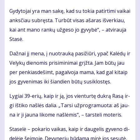
Gy­dy­to­jai yra man sa­kę, kad su to­kia pa­tir­ti­mi vai­kai
anks­čiau su­bręs­ta. Tur­būt vi­sas aša­ras iš­ver­kiau,
kai ant ma­no ran­kų už­ge­so jo gy­vy­bė“, – at­vi­rau­ja
Sta­sė.
Daž­nai jį me­na, į nuo­trau­ką pa­si­žiū­ri, ypač Ka­lė­dų ir
Ve­ly­kų die­no­mis pri­si­mi­ni­mai grįž­ta. Jam bū­tų jau
per pen­kias­de­šimt, pa­gal­vo­ja ma­ma, kad gal ki­taip
jos gy­ve­ni­mas iki šian­dien bū­tų su­si­klos­tęs.
Ly­giai 39-erių, kaip ir ją, jos vien­tur­tę duk­rą Ra­są ir­
gi iš­ti­ko naš­lės da­lia. „Tar­si už­prog­ra­muo­ta: aš jau­
na ir ji jau­na li­ko­me naš­lė­mis“, – tars­te­li mo­te­ris.
Sta­se­lė – po­ka­rio vai­kas, kaip ir dau­ge­lis gy­ve­no di­
de­lė­je šei­mo­je. De­vy­ne­rių bū­da­ma mi­rė jos se­su­tė,