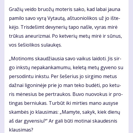
Gra­žių vei­do bruo­žų mo­te­ris sa­ko, kad la­bai jau­na
pa­mi­lo sa­vo vy­rą Vy­tau­tą, aš­tuo­nio­li­kos už jo iš­te­
kė­jo. Tris­de­šimt de­vy­ne­rių ta­po naš­le, vy­ras mi­rė
trū­kus aneu­riz­mai. Po ket­ve­rių me­tų mi­rė ir sū­nus,
vos še­šio­li­kos su­lau­kęs.
„Mo­ti­noms skau­džiau­sia sa­vo vai­kus lai­do­ti. Jis sir­
go inks­tų ne­pa­kan­ka­mu­mu, ke­le­tą me­tų gy­ve­no su
per­so­din­tu inks­tu. Per še­še­rius jo sir­gi­mo me­tus
daž­nai li­go­ni­nė­je prie jo man te­ko bu­dė­ti, po ke­tu­
ris mė­ne­sius be per­trau­kos. Bu­vo nuo­vo­kus ir pro­
tin­gas ber­niu­kas. Tur­būt iki mir­ties ma­no au­sy­se
skam­bės jo klau­si­mas: „Ma­my­te, sa­kyk, kiek die­nų
aš dar gy­ven­siu?“ Ar ga­li bū­ti mo­ti­nai skau­des­nis
klau­si­mas?