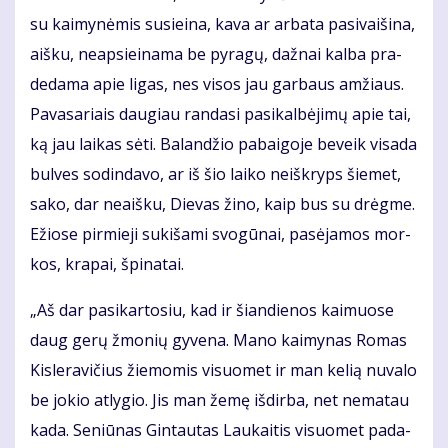
su kai­my­nė­mis su­si­ei­na, ka­va ar ar­ba­ta pa­si­vai­ši­na,
aiš­ku, neap­si­ei­na­ma be py­ra­gų, daž­nai kal­ba pra­
de­da­ma apie li­gas, nes vi­sos jau gar­baus am­žiaus.
Pa­va­sa­riais dau­giau ran­da­si pa­si­kal­bė­ji­mų apie tai,
ką jau lai­kas sė­ti. Ba­lan­džio pa­bai­go­je be­veik vi­sa­da
bul­ves so­din­da­vo, ar iš šio lai­ko ne­iš­kryps šie­met,
sa­ko, dar ne­aiš­ku, Die­vas ži­no, kaip bus su drėg­me.
Ežio­se pir­mie­ji su­ki­ša­mi svo­gū­nai, pa­sė­ja­mos mor­
kos, kra­pai, špi­na­tai.
„Aš dar pa­si­kar­to­siu, kad ir šian­die­nos kai­muo­se
daug ge­rų žmo­nių gy­ve­na. Ma­no kai­my­nas Ro­mas
Kis­le­ra­vi­čius žie­mo­mis vi­suo­met ir man ke­lią nu­va­lo
be jo­kio at­ly­gio. Jis man že­mę iš­dir­ba, net ne­ma­tau
ka­da. Se­niū­nas Gin­tau­tas Lau­kai­tis vi­suo­met pa­da­