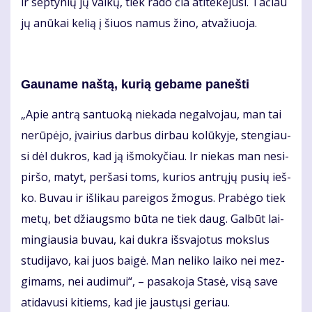
ir sep­ty­nių jų vai­kų, tiek ra­do čia ati­te­kė­ju­si. Ta­čiau
jų anū­kai ke­lią į šiuos na­mus ži­no, at­va­žiuo­ja.
Gau­na­me naš­tą, ku­rią ge­ba­me pa­neš­ti
„Apie an­trą san­tuo­ką nie­ka­da ne­gal­vo­jau, man tai
ne­rū­pė­jo, įvai­rius dar­bus dir­bau ko­lū­ky­je, sten­giau­
si dėl duk­ros, kad ją iš­mo­ky­čiau. Ir nie­kas man ne­si­
pir­šo, ma­tyt, per­ša­si toms, ku­rios ant­rų­jų pu­sių ieš­
ko. Bu­vau ir iš­li­kau pa­rei­gos žmo­gus. Pra­bė­go tiek
me­tų, bet džiaugs­mo bū­ta ne tiek daug. Gal­būt lai­
min­giau­sia bu­vau, kai duk­ra iš­sva­jo­tus moks­lus
stu­di­ja­vo, kai juos bai­gė. Man ne­li­ko lai­ko nei mez­
gi­mams, nei au­di­mui“, – pa­sa­ko­ja Sta­sė, vi­są sa­ve
ati­da­vu­si ki­tiems, kad jie jaus­tų­si ge­riau.