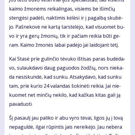
kai­mo žmo­nėms rei­ka­lin­gas, vi­siems be iš­im­čių
sten­gė­si pa­dė­ti, nak­ti­mis kė­lė­si ir į pa­gal­bą sku­bė­
jo. Pa­šne­ko­vė ne kar­tą tars­te­lė­jo, kad vi­suo­met bu­
vo ir yra ge­rų žmo­nių, tik ir pa­čiam rei­kia bū­ti ge­
ram. Kai­mo žmo­nės la­bai pa­dė­jo jai lai­do­jant tė­tį.
Kai Sta­sė prie gu­lin­čio tė­vu­ko iš­ti­sas pa­ras bu­dė­da­
vo, su­lauk­da­vo daug pa­guo­dos žo­džių, nors nie­ka­
da ne­si­skun­dė, kad sun­ku. At­sa­ky­da­vo, kad sun­ku
tam, prie ku­rio 24 va­lan­das šo­ki­nė­ti rei­kia. Jai nie­
kuo­met net min­čių ne­ki­lo, kad kaž­kas ki­tas ga­li ją
pa­va­duo­ti.
Šį pa­sau­lį jau pa­li­ko ir abu vy­ro tė­vai, li­gos jų į lo­vą
ne­pa­gul­dė, il­gai rū­pin­tis jais ne­rei­kė­jo. Jau ne­bė­ra