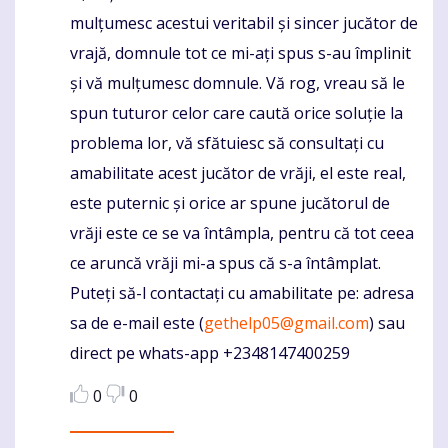
mulțumesc acestui veritabil și sincer jucător de
vrajă, domnule tot ce mi-ați spus s-au împlinit
și vă mulțumesc domnule. Vă rog, vreau să le
spun tuturor celor care caută orice soluție la
problema lor, vă sfătuiesc să consultați cu
amabilitate acest jucător de vrăji, el este real,
este puternic și orice ar spune jucătorul de
vrăji este ce se va întâmpla, pentru că tot ceea
ce aruncă vrăji mi-a spus că s-a întâmplat.
Puteți să-l contactați cu amabilitate pe: adresa
sa de e-mail este (
gethelp05@gmail.com
) sau
direct pe whats-app +2348147400259
0
0