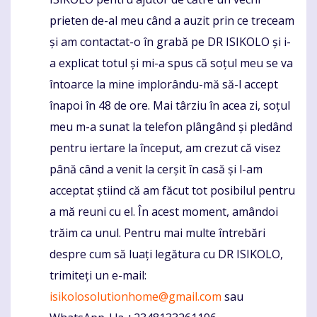
prieten de-al meu când a auzit prin ce treceam
și am contactat-o ​​în grabă pe DR ISIKOLO și i-
a explicat totul și mi-a spus că soțul meu se va
întoarce la mine implorându-mă să-l accept
înapoi în 48 de ore. Mai târziu în acea zi, soțul
meu m-a sunat la telefon plângând și pledând
pentru iertare la început, am crezut că visez
până când a venit la cerșit în casă și l-am
acceptat știind că am făcut tot posibilul pentru
a mă reuni cu el. În acest moment, amândoi
trăim ca unul. Pentru mai multe întrebări
despre cum să luați legătura cu DR ISIKOLO,
trimiteți un e-mail:
isikolosolutionhome@gmail.com
sau