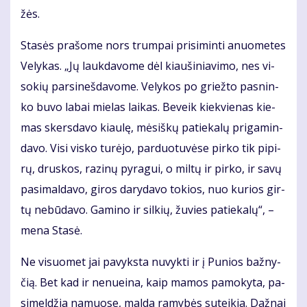
žės.
Sta­sės pra­šo­me nors trum­pai pri­si­min­ti anuo­me­tes
Ve­ly­kas. „Jų lauk­da­vo­me dėl kiau­ši­nia­vi­mo, nes vi­
so­kių par­si­neš­da­vo­me. Ve­ly­kos po griež­to pas­nin­
ko bu­vo la­bai mie­las lai­kas. Be­veik kiek­vie­nas kie­
mas skers­da­vo kiau­lę, mė­siš­kų pa­tie­ka­lų pri­ga­min­
da­vo. Vi­si vis­ko tu­rė­jo, par­duo­tu­vė­se pir­ko tik pi­pi­
rų, drus­kos, ra­zi­nų py­ra­gui, o mil­tų ir pir­ko, ir sa­vų
pa­si­mal­da­vo, gi­ros da­ry­da­vo to­kios, nuo ku­rios gir­
tų ne­bū­da­vo. Ga­mi­no ir sil­kių, žu­vies pa­tie­ka­lų“, –
me­na Sta­sė.
Ne vi­suo­met jai pa­vyks­ta nu­vyk­ti ir į Pu­nios baž­ny­
čią. Bet kad ir ne­nu­ei­na, kaip ma­mos pa­mo­ky­ta, pa­
si­mel­džia na­muo­se, mal­da ra­my­bės su­tei­kia. Daž­nai