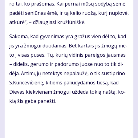
ro tai, ko pra­šo­mas. Kai per­nai mū­sų so­dy­bą sė­mė,
pa­dė­ti se­niū­nas ėmė, ir tą ke­lio ruo­žą, ku­rį nu­plo­vė,
at­kū­rė“, – džiau­gia­si kru­žiū­niš­kė.
Sa­ko­ma, kad gy­ve­ni­mas yra gra­žus vien dėl to, kad
jis yra žmo­gui duo­da­mas. Bet kar­tais jis žmo­gų mė­
to į vi­sas pu­ses. Tų, ku­rių vi­di­nis pa­rei­gos jaus­mas
– di­de­lis, ge­ru­mo ir pa­do­ru­mo juo­se nuo to tik di­
dė­ja. Ar­ti­mų­jų ne­tek­tys ne­pa­lau­žė, o tik su­stip­ri­no
S.Kun­ce­vi­čie­nę, ki­tiems pa­liu­dy­da­mos tie­są, kad
Die­vas kiek­vie­nam žmo­gui už­de­da to­kią naš­tą, ko­
kią šis ge­ba pa­neš­ti.