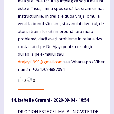
mea și el m-a făcut să înțeleg că soțul meu nu
este el însuși, mi-a spus ce să fac și am urmat
instrucțiunile, în trei zile după vrajă, omul a
venit la bunul său simț și a anulat divorțul, de
atunci trăim fericiți împreună fără nici o
problemă, dacă aveți probleme în relația dvs.
contactați-l pe Dr. Ajayi pentru o soluție
durabilă pe e-mailul său:
drajayi1990@gmail.com
sau Whatsapp / Viber
număr: +2347084887094
0
0
Isabelle Gramhi
- 2020-09-04 - 18:54
DR ODION ESTE CEL MAI BUN CASTER DE
Komentaras