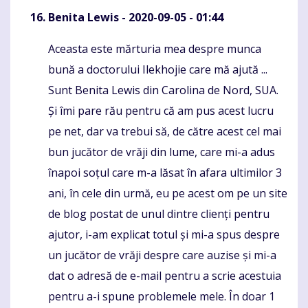
Benita Lewis
- 2020-09-05 - 01:44
Aceasta este mărturia mea despre munca
Komentaras
bună a doctorului Ilekhojie care mă ajută ...
Sunt Benita Lewis din Carolina de Nord, SUA.
Și îmi pare rău pentru că am pus acest lucru
pe net, dar va trebui să, de către acest cel mai
bun jucător de vrăji din lume, care mi-a adus
înapoi soțul care m-a lăsat în afara ultimilor 3
ani, în cele din urmă, eu pe acest om pe un site
de blog postat de unul dintre clienți pentru
ajutor, i-am explicat totul și mi-a spus despre
un jucător de vrăji despre care auzise și mi-a
dat o adresă de e-mail pentru a scrie acestuia
pentru a-i spune problemele mele. În doar 1