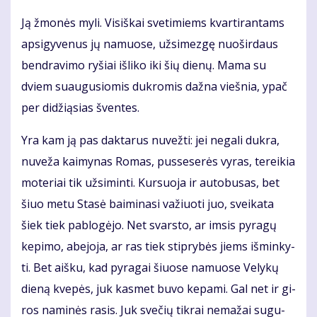
Ją žmo­nės my­li. Vi­siš­kai sve­ti­miems kvar­ti­ran­tams
ap­si­gy­ve­nus jų na­muo­se, už­si­mez­gę nuo­šir­daus
ben­dra­vi­mo ry­šiai iš­li­ko iki šių die­nų. Ma­ma su
dviem su­au­gu­sio­mis duk­ro­mis daž­na vieš­nia, ypač
per di­dži­ą­sias šven­tes.
Yra kam ją pas dak­ta­rus nu­vež­ti: jei ne­ga­li duk­ra,
nu­ve­ža kai­my­nas Ro­mas, pus­se­se­rės vy­ras, te­rei­kia
mo­te­riai tik už­si­min­ti. Kur­suo­ja ir au­to­bu­sas, bet
šiuo me­tu Sta­sė bai­mi­na­si va­žiuo­ti juo, svei­ka­ta
šiek tiek pa­blo­gė­jo. Net svars­to, ar im­sis py­ra­gų
ke­pi­mo, abe­jo­ja, ar ras tiek stip­ry­bės jiems iš­min­ky­
ti. Bet aiš­ku, kad py­ra­gai šiuo­se na­muo­se Ve­ly­kų
die­ną kve­pės, juk kas­met bu­vo ke­pa­mi. Gal net ir gi­
ros na­mi­nės ra­sis. Juk sve­čių tik­rai ne­ma­žai su­gu­