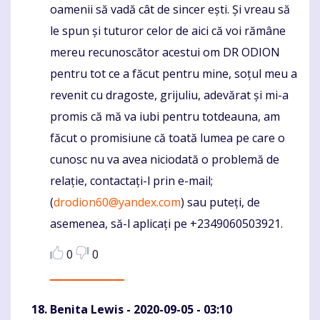
oamenii să vadă cât de sincer ești. Și vreau să
le spun și tuturor celor de aici că voi rămâne
mereu recunoscător acestui om DR ODION
pentru tot ce a făcut pentru mine, soțul meu a
revenit cu dragoste, grijuliu, adevărat și mi-a
promis că mă va iubi pentru totdeauna, am
făcut o promisiune că toată lumea pe care o
cunosc nu va avea niciodată o problemă de
relație, contactați-l prin e-mail;
(
drodion60@yandex.com
) sau puteți, de
asemenea, să-l aplicați pe +2349060503921.
0
0
Benita Lewis
- 2020-09-05 - 03:10