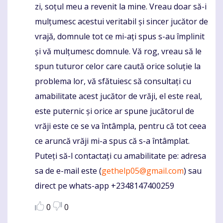
zi, soțul meu a revenit la mine. Vreau doar să-i
mulțumesc acestui veritabil și sincer jucător de
vrajă, domnule tot ce mi-ați spus s-au împlinit
și vă mulțumesc domnule. Vă rog, vreau să le
spun tuturor celor care caută orice soluție la
problema lor, vă sfătuiesc să consultați cu
amabilitate acest jucător de vrăji, el este real,
este puternic și orice ar spune jucătorul de
vrăji este ce se va întâmpla, pentru că tot ceea
ce aruncă vrăji mi-a spus că s-a întâmplat.
Puteți să-l contactați cu amabilitate pe: adresa
sa de e-mail este (
gethelp05@gmail.com
) sau
direct pe whats-app +2348147400259
0
0