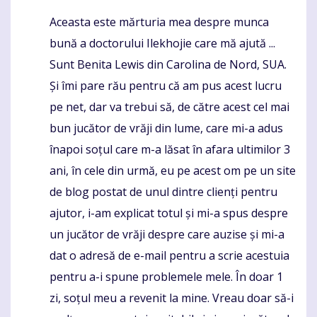
Aceasta este mărturia mea despre munca
Komentaras
bună a doctorului Ilekhojie care mă ajută ...
Sunt Benita Lewis din Carolina de Nord, SUA.
Și îmi pare rău pentru că am pus acest lucru
pe net, dar va trebui să, de către acest cel mai
bun jucător de vrăji din lume, care mi-a adus
înapoi soțul care m-a lăsat în afara ultimilor 3
ani, în cele din urmă, eu pe acest om pe un site
de blog postat de unul dintre clienți pentru
ajutor, i-am explicat totul și mi-a spus despre
un jucător de vrăji despre care auzise și mi-a
dat o adresă de e-mail pentru a scrie acestuia
pentru a-i spune problemele mele. În doar 1
zi, soțul meu a revenit la mine. Vreau doar să-i