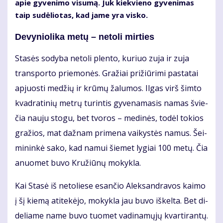
apie gy­ve­ni­mo vi­su­mą. Juk kiek­vie­no gy­ve­ni­mas
taip su­dė­lio­tas, kad ja­me yra vis­ko.
De­vy­nio­li­ka me­tų – ne­to­li mir­ties
Sta­sės so­dy­ba ne­to­li plen­to, ku­riuo zu­ja ir zu­ja
trans­por­to prie­mo­nės. Gra­žiai pri­žiū­ri­mi pa­sta­tai
ap­juos­ti me­džių ir krū­mų ža­lu­mos. Il­gas virš šim­to
kvad­ra­ti­nių met­rų tu­rin­tis gy­ve­na­ma­sis na­mas švie­
čia nau­ju sto­gu, bet tvo­ros – me­di­nės, to­dėl to­kios
gra­žios, mat daž­nam pri­me­na vai­kys­tės na­mus. Šei­
mi­nin­kė sa­ko, kad na­mui šie­met ly­giai 100 me­tų. Čia
anuo­met bu­vo Kru­žiū­nų mo­kyk­la.
Kai Sta­sė iš ne­to­lie­se esan­čio Alek­san­dra­vos kai­mo
į šį kie­mą ati­te­kė­jo, mo­kyk­la jau bu­vo iš­kel­ta. Bet di­
de­lia­me na­me bu­vo tuo­met va­di­na­mų­jų kvar­ti­ran­tų.