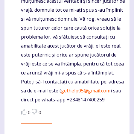
mulțumesc acestui veritabil și sincer jucător de
vrajă, domnule tot ce mi-ați spus s-au împlinit
și vă mulțumesc domnule. Vă rog, vreau să le
spun tuturor celor care caută orice soluție la
problema lor, vă sfătuiesc să consultați cu
amabilitate acest jucător de vrăji, el este real,
este puternic și orice ar spune jucătorul de
vrăji este ce se va întâmpla, pentru că tot ceea
ce aruncă vrăji mi-a spus că s-a întâmplat.
Puteți să-l contactați cu amabilitate pe: adresa
sa de e-mail este (
gethelp05@gmail.com
) sau
direct pe whats-app +2348147400259
0
0