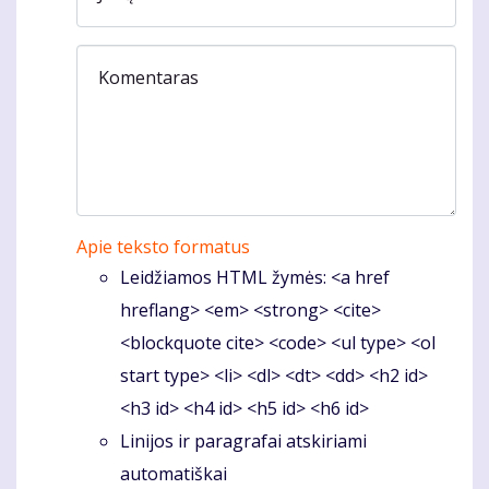
Komentaras
Apie teksto formatus
Leidžiamos HTML žymės: <a href
hreflang> <em> <strong> <cite>
<blockquote cite> <code> <ul type> <ol
start type> <li> <dl> <dt> <dd> <h2 id>
<h3 id> <h4 id> <h5 id> <h6 id>
Linijos ir paragrafai atskiriami
automatiškai