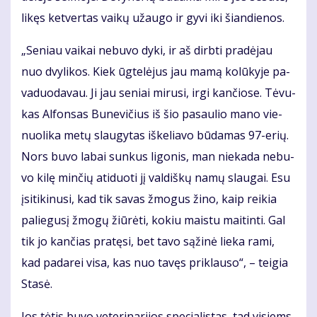
li­kęs ket­ver­tas vai­kų už­au­go ir gy­vi iki šian­die­nos.
„Se­niau vai­kai ne­bu­vo dy­ki, ir aš dirb­ti pra­dė­jau
nuo dvy­li­kos. Kiek ūg­te­lė­jus jau ma­mą ko­lū­ky­je pa­
va­duo­da­vau. Ji jau se­niai mi­ru­si, ir­gi kan­čio­se. Tė­vu­
kas Al­fon­sas Bu­ne­vi­čius iš šio pa­sau­lio ma­no vie­
nuo­li­ka me­tų slau­gy­tas iš­ke­lia­vo bū­da­mas 97-erių.
Nors bu­vo la­bai sun­kus li­go­nis, man nie­ka­da ne­bu­
vo ki­lę min­čių ati­duo­ti jį val­diš­kų na­mų slau­gai. Esu
įsi­ti­ki­nu­si, kad tik sa­vas žmo­gus ži­no, kaip rei­kia
pa­lie­gu­sį žmo­gų žiū­rė­ti, ko­kiu mais­tu mai­tin­ti. Gal
tik jo kan­čias pra­tę­si, bet ta­vo są­ži­nė lie­ka ra­mi,
kad pa­da­rei vi­sa, kas nuo ta­vęs pri­klau­so“, – tei­gia
Sta­sė.
Jos tė­tis bu­vo ve­te­ri­na­ri­jos spe­cia­lis­tas, tad vi­siems