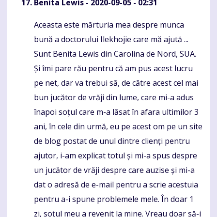
Benita Lewis
- 2020-09-05 - 02:31
Aceasta este mărturia mea despre munca
Komentaras
bună a doctorului Ilekhojie care mă ajută ...
Sunt Benita Lewis din Carolina de Nord, SUA.
Și îmi pare rău pentru că am pus acest lucru
pe net, dar va trebui să, de către acest cel mai
bun jucător de vrăji din lume, care mi-a adus
înapoi soțul care m-a lăsat în afara ultimilor 3
ani, în cele din urmă, eu pe acest om pe un site
de blog postat de unul dintre clienți pentru
ajutor, i-am explicat totul și mi-a spus despre
un jucător de vrăji despre care auzise și mi-a
dat o adresă de e-mail pentru a scrie acestuia
pentru a-i spune problemele mele. În doar 1
zi, soțul meu a revenit la mine. Vreau doar să-i