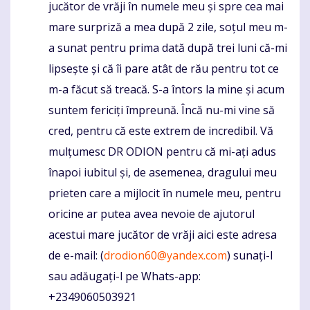
jucător de vrăji în numele meu și spre cea mai
mare surpriză a mea după 2 zile, soțul meu m-
a sunat pentru prima dată după trei luni că-mi
lipsește și că îi pare atât de rău pentru tot ce
m-a făcut să treacă. S-a întors la mine și acum
suntem fericiți împreună. Încă nu-mi vine să
cred, pentru că este extrem de incredibil. Vă
mulțumesc DR ODION pentru că mi-ați adus
înapoi iubitul și, de asemenea, dragului meu
prieten care a mijlocit în numele meu, pentru
oricine ar putea avea nevoie de ajutorul
acestui mare jucător de vrăji aici este adresa
de e-mail: (
drodion60@yandex.com
) sunați-l
sau adăugați-l pe Whats-app:
+2349060503921