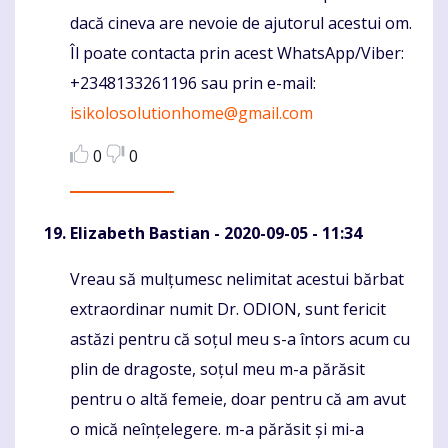
dacă cineva are nevoie de ajutorul acestui om.
Îl poate contacta prin acest WhatsApp/Viber:
+2348133261196 sau prin e-mail:
isikolosolutionhome@gmail.com
0
0
Elizabeth Bastian
- 2020-09-05 - 11:34
Vreau să mulțumesc nelimitat acestui bărbat
Komentaras
extraordinar numit Dr. ODION, sunt fericit
astăzi pentru că soțul meu s-a întors acum cu
plin de dragoste, soțul meu m-a părăsit
pentru o altă femeie, doar pentru că am avut
o mică neînțelegere. m-a părăsit și mi-a