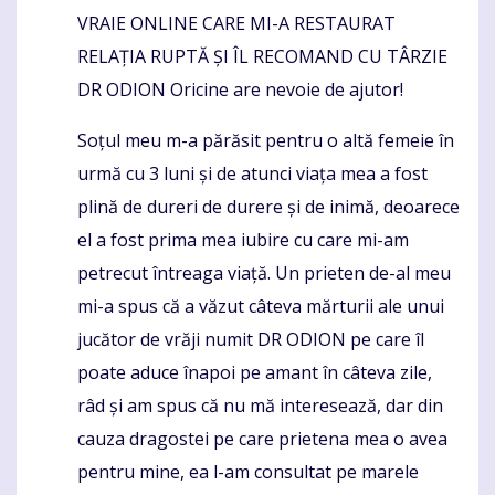
VRAIE ONLINE CARE MI-A RESTAURAT
RELAȚIA RUPTĂ ȘI ÎL RECOMAND CU TÂRZIE
DR ODION Oricine are nevoie de ajutor!
Soțul meu m-a părăsit pentru o altă femeie în
urmă cu 3 luni și de atunci viața mea a fost
plină de dureri de durere și de inimă, deoarece
el a fost prima mea iubire cu care mi-am
petrecut întreaga viață. Un prieten de-al meu
mi-a spus că a văzut câteva mărturii ale unui
jucător de vrăji numit DR ODION pe care îl
poate aduce înapoi pe amant în câteva zile,
râd și am spus că nu mă interesează, dar din
cauza dragostei pe care prietena mea o avea
pentru mine, ea l-am consultat pe marele