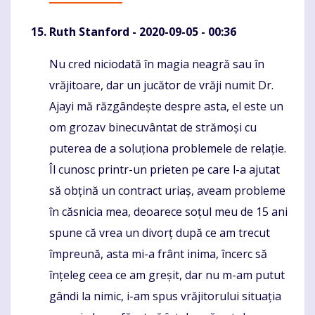
Ruth Stanford
- 2020-09-05 - 00:36
Nu cred niciodată în magia neagră sau în
Komentaras
vrăjitoare, dar un jucător de vrăji numit Dr.
Ajayi mă răzgândește despre asta, el este un
om grozav binecuvântat de strămoși cu
puterea de a soluționa problemele de relație.
Îl cunosc printr-un prieten pe care l-a ajutat
să obțină un contract uriaș, aveam probleme
în căsnicia mea, deoarece soțul meu de 15 ani
spune că vrea un divorț după ce am trecut
împreună, asta mi-a frânt inima, încerc să
înțeleg ceea ce am greșit, dar nu m-am putut
gândi la nimic, i-am spus vrăjitorului situația