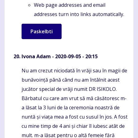
Web page addresses and email
addresses turn into links automatically.
Ivona Adam
- 2020-09-05 - 20:15
Nu am crezut niciodată în vrăji sau în magii de
Komentaras
bunăvoință până când nu am întâlnit acest
jucător special de vrăji numit DR ISIKOLO.
Bărbatul cu care am vrut să mă căsătoresc m-
a lăsat la 3 luni de la ceremonia noastră de
nuntă și viața mea a fost cu susul în jos. A fost
cu mine timp de 4 ani și chiar îl iubesc atât de
mult. m-a lăsat pentru o altă femeie fără