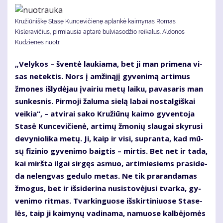
Kružiūniškę Stasę Kuncevičienę aplankė kaimynas Romas
Kisleravičius, pirmiausia aptarė bulviasodžio reikalus. Aldonos
Kudzienes nuotr.
„Ve­ly­kos – šven­tė lau­kia­ma, bet ji man pri­me­na vi­
sas ne­tek­tis. Nors į am­ži­ną­jį gy­ve­ni­mą ar­ti­mus
žmo­nes iš­ly­dė­jau įvai­riu me­tų lai­ku, pa­va­sa­ris man
sun­kes­nis. Pir­mo­ji ža­lu­ma sie­lą la­bai nos­tal­giš­kai
vei­kia“, – at­vi­rai sa­ko Kru­žiū­nų kai­mo gy­ven­to­ja
Sta­sė Kun­ce­vi­čie­nė, ar­ti­mų žmo­nių slau­gai sky­ru­si
de­vy­nio­li­ka me­tų. Ji, kaip ir vi­si, su­pran­ta, kad mū­
sų fi­zi­nio gy­ve­ni­mo baig­tis – mir­tis. Bet net ir ta­da,
kai mirš­ta il­gai sir­gęs as­muo, ar­ti­mie­siems pra­si­de­
da ne­leng­vas ge­du­lo me­tas. Ne tik pra­ran­da­mas
žmo­gus, bet ir iš­si­de­ri­na nu­si­sto­vė­ju­si tvar­ka, gy­
ve­ni­mo rit­mas. Tvar­kin­guo­se iš­skir­ti­niuo­se Sta­se­
lės, taip ji kai­my­nų va­di­na­ma, na­muo­se kal­bė­jo­mės