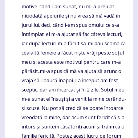
motive. când l-am sunat, nu mi-a preluat
niciodată apelurile și nu vrea să mă vadă în
jurul lui. deci, când i-am spus omului ce s-a
întâmplat. el m-a ajutat să fac câteva lecturi,
iar după lecturi m-a făcut să-mi dau seama că
cealaltă femeie a făcut niște vrăji peste soțul
meu și acesta este motivul pentru care m-a
părăsit..mi-a spus că mă va ajuta să arunc o
vraja să-l aducă înapoi. La început am fost
sceptic, dar am încercat și în 2 zile, Soțul meu
m-a sunat el însuși și a venit la mine cerându-
și scuze. Nu pot să cred că se poate întoarce
vreodată la mine, dar acum sunt fericit că s-a
întors și suntem căsătoriți acum și trăim ca o
familie fericită. Postez acest lucru pe forum