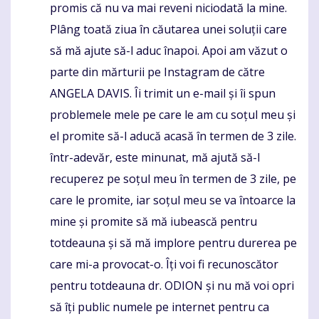
promis că nu va mai reveni niciodată la mine.
Plâng toată ziua în căutarea unei soluții care
să mă ajute să-l aduc înapoi. Apoi am văzut o
parte din mărturii pe Instagram de către
ANGELA DAVIS. Îi trimit un e-mail și îi spun
problemele mele pe care le am cu soțul meu și
el promite să-l aducă acasă în termen de 3 zile.
într-adevăr, este minunat, mă ajută să-l
recuperez pe soțul meu în termen de 3 zile, pe
care le promite, iar soțul meu se va întoarce la
mine și promite să mă iubească pentru
totdeauna și să mă implore pentru durerea pe
care mi-a provocat-o. Îți voi fi recunoscător
pentru totdeauna dr. ODION și nu mă voi opri
să îți public numele pe internet pentru ca