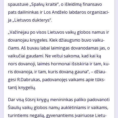
spaus­tu­vė „Spal­vų krai­tė“, o iš­lei­di­mą fi­nan­sa­vo
pats dai­li­nin­kas ir Los An­dže­lo lab­da­ros or­ga­ni­za­ci­
ja „Lie­tu­vos duk­te­rys“.
„Va­ži­nė­jau po vi­sos Lie­tu­vos vai­kų glo­bos na­mus ir
do­va­no­jau kny­ge­les. Kiek džiaugs­mo bu­vo vai­ku­
čiams. Aš bu­vau la­bai lai­min­gas do­va­no­da­mas jas, o
vai­ku­čiai gau­da­mi. Ne vel­tui sa­ko­ma, kad kai ką
nors do­va­no­ji, lai­mės hor­mo­nai iš­si­ski­ria ir tam, ku­
ris do­va­no­ja, ir tam, ku­ris do­va­ną gau­na“, – džiau­
gė­si R.Dab­ru­kas, pa­do­va­no­jęs vai­kams apie tūks­
tan­tį kny­ge­lių.
Dar vi­są šūs­nį kny­gų me­ni­nin­kas pa­li­ko pa­do­va­no­ti
Šiau­lių vai­kų glo­bos na­mų auk­lė­ti­niams ir vai­kams,
tu­rin­tiems ne­ga­lią, gy­ve­nan­tiems įvai­riuo­se Lie­tu­