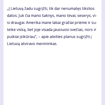
„Į Lie­tu­vą ža­du su­grįž­ti, tik dar ne­nu­ma­tęs tiks­lios
da­tos. Juk čia ma­no šak­nys, ma­no tė­vai, se­se­rys, vi­
si drau­gai. Ame­ri­ka ma­ne la­bai gra­žiai pri­ėmė ir su­
tei­kė vis­ką, bet jo­je vi­sa­da jau­siuo­si sve­čias, nors ir
pui­kiai įsi­kū­riau“, – apie at­ei­ties pla­nus su­grįž­ti į
Lie­tu­vą at­vi­ra­vo me­ni­nin­kas.