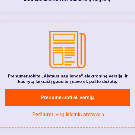
Prenumeruokite „Alytaus naujienos” elektroninę versiją. Ir
kas rytą laikraštį gausite į savo el. pašto dėžutę.
Prenumeruoti el. versiją
Peržiūrėti visą leidinių archyvą