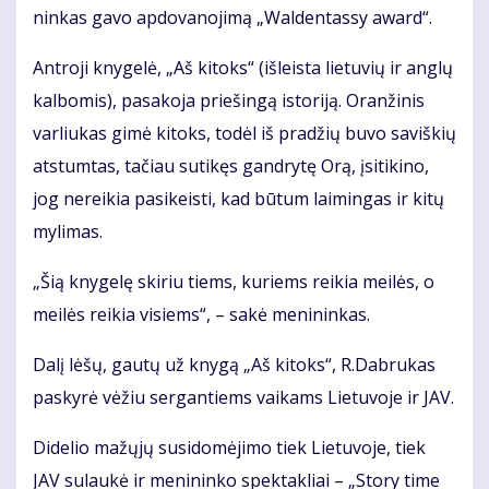
nin­kas ga­vo ap­do­va­no­ji­mą „Wal­den­tas­sy award“.
Ant­ro­ji kny­ge­lė, „Aš ki­toks“ (iš­leis­ta lie­tu­vių ir an­glų
kal­bo­mis), pa­sa­ko­ja prie­šin­gą is­to­ri­ją. Oran­ži­nis
var­liu­kas gi­mė ki­toks, to­dėl iš pra­džių bu­vo sa­viš­kių
at­stum­tas, ta­čiau su­ti­kęs gan­dry­tę Orą, įsi­ti­ki­no,
jog ne­rei­kia pa­si­keis­ti, kad bū­tum lai­min­gas ir ki­tų
my­li­mas.
„Šią kny­ge­lę ski­riu tiems, ku­riems rei­kia mei­lės, o
mei­lės rei­kia vi­siems“, – sa­kė me­ni­nin­kas.
Da­lį lė­šų, gau­tų už kny­gą „Aš ki­toks“, R.Dab­ru­kas
pa­sky­rė vė­žiu ser­gan­tiems vai­kams Lie­tu­vo­je ir JAV.
Di­de­lio ma­žų­jų su­si­do­mė­ji­mo tiek Lie­tu­vo­je, tiek
JAV su­lau­kė ir me­ni­nin­ko spek­tak­liai – „Sto­ry ti­me