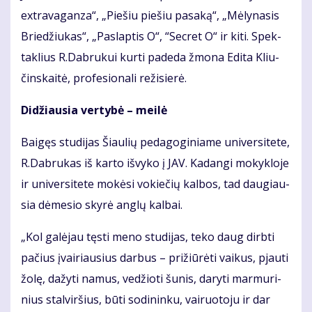
ex­tra­va­gan­za“, „Pie­šiu pie­šiu pa­sa­ką“, „Mė­ly­na­sis
Brie­džiu­kas“, „Pa­slap­tis O“, “Sec­ret O“ ir ki­ti. Spek­
tak­lius R.Dab­ru­kui kur­ti pa­de­da žmo­na Edi­ta Kliu­
čins­kai­tė, pro­fe­sio­na­li re­ži­sie­rė.
Di­džiau­sia ver­ty­bė – mei­lė
Bai­gęs stu­di­jas Šiau­lių pe­da­go­gi­nia­me uni­ver­si­te­te,
R.Dab­ru­kas iš kar­to iš­vy­ko į JAV. Ka­dan­gi mo­kyk­lo­je
ir uni­ver­si­te­te mo­kė­si vo­kie­čių kal­bos, tad dau­giau­
sia dė­me­sio sky­rė an­glų kal­bai.
„Kol ga­lė­jau tęs­ti me­no stu­di­jas, te­ko daug dirb­ti
pa­čius įvai­riau­sius dar­bus – pri­žiū­rė­ti vai­kus, pjau­ti
žo­lę, da­žy­ti na­mus, ve­džio­ti šu­nis, da­ry­ti mar­mu­ri­
nius stal­vir­šius, bū­ti so­di­nin­ku, vai­ruo­to­ju ir dar