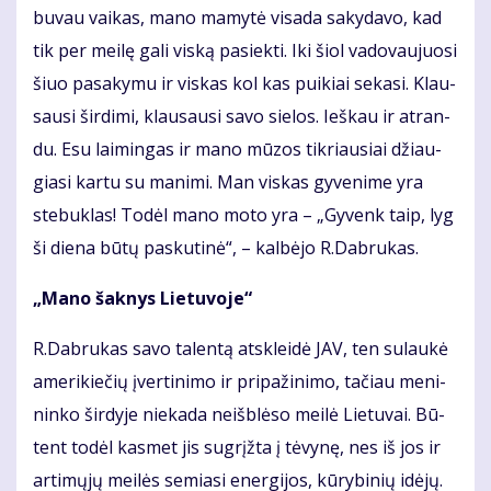
bu­vau vai­kas, ma­no ma­my­tė vi­sa­da sa­ky­da­vo, kad
tik per mei­lę ga­li vis­ką pa­siek­ti. Iki šiol va­do­vau­juo­si
šiuo pa­sa­ky­mu ir vis­kas kol kas pui­kiai se­ka­si. Klau­
sau­si šir­di­mi, klau­sau­si sa­vo sie­los. Ieš­kau ir at­ran­
du. Esu lai­min­gas ir ma­no mū­zos tik­riau­siai džiau­
gia­si kar­tu su ma­ni­mi. Man vis­kas gy­ve­ni­me yra
ste­buk­las! To­dėl ma­no mo­to yra – „Gy­venk taip, lyg
ši die­na bū­tų pas­ku­ti­nė“, – kal­bė­jo R.Dab­ru­kas.
„Ma­no šak­nys Lie­tu­vo­je“
R.Dab­ru­kas sa­vo ta­len­tą at­sklei­dė JAV, ten su­lau­kė
ame­ri­kie­čių įver­ti­ni­mo ir pri­pa­ži­ni­mo, ta­čiau me­ni­
nin­ko šir­dy­je nie­ka­da ne­iš­blė­so mei­lė Lie­tu­vai. Bū­
tent to­dėl kas­met jis su­grįž­ta į tė­vy­nę, nes iš jos ir
ar­ti­mų­jų mei­lės se­mia­si ener­gi­jos, kū­ry­bi­nių idė­jų.