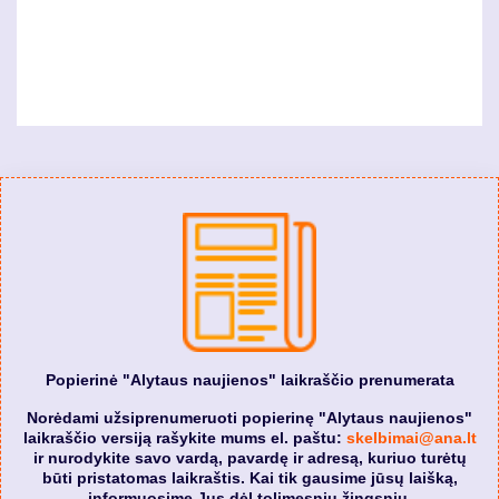
Popierinė "Alytaus naujienos" laikraščio prenumerata
Norėdami užsiprenumeruoti popierinę "Alytaus naujienos"
laikraščio versiją rašykite mums el. paštu:
skelbimai@ana.lt
ir nurodykite savo vardą, pavardę ir adresą, kuriuo turėtų
būti pristatomas laikraštis. Kai tik gausime jūsų laišką,
informuosime Jus dėl tolimesnių žingsnių.