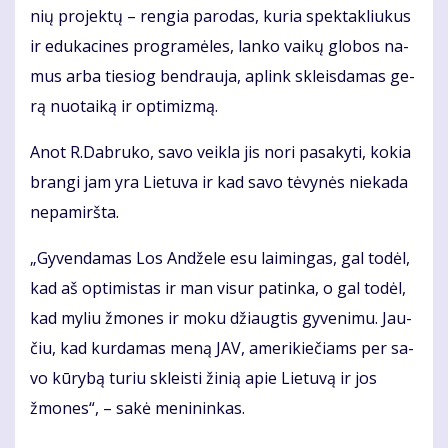
nių pro­jek­tų – ren­gia pa­ro­das, ku­ria spek­tak­liu­kus
ir edu­ka­ci­nes pro­gra­mė­les, lan­ko vai­kų glo­bos na­
mus ar­ba tie­siog ben­drau­ja, ap­link skleis­da­mas ge­
rą nuo­tai­ką ir op­ti­miz­mą.
Anot R.Dab­ru­ko, sa­vo veik­la jis no­ri pa­sa­ky­ti, ko­kia
bran­gi jam yra Lie­tu­va ir kad sa­vo tė­vy­nės nie­ka­da
ne­pa­mirš­ta.
„Gy­ven­da­mas Los An­dže­le esu lai­min­gas, gal to­dėl,
kad aš op­ti­mis­tas ir man vi­sur pa­tin­ka, o gal to­dėl,
kad my­liu žmo­nes ir mo­ku džiaug­tis gy­ve­ni­mu. Jau­
čiu, kad kur­da­mas me­ną JAV, ame­ri­kie­čiams per sa­
vo kū­ry­bą tu­riu skleis­ti ži­nią apie Lie­tu­vą ir jos
žmo­nes“, – sa­kė me­ni­nin­kas.