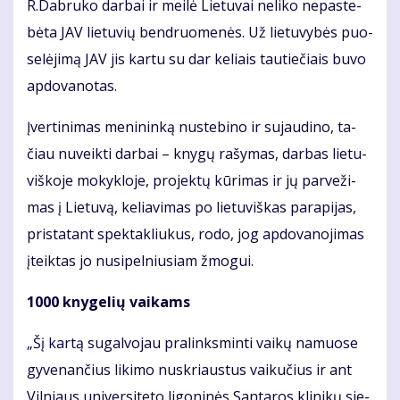
R.Dab­ru­ko dar­bai ir mei­lė Lie­tu­vai ne­li­ko ne­pa­ste­
bė­ta JAV lie­tu­vių ben­druo­me­nės. Už lie­tu­vy­bės puo­
se­lė­ji­mą JAV jis kar­tu su dar ke­liais tau­tie­čiais bu­vo
ap­do­va­no­tas.
Įver­ti­ni­mas me­ni­nin­ką nu­ste­bi­no ir su­jau­di­no, ta­
čiau nu­veik­ti dar­bai – kny­gų ra­šy­mas, dar­bas lie­tu­
viš­ko­je mo­kyk­lo­je, pro­jek­tų kū­ri­mas ir jų par­ve­ži­
mas į Lie­tu­vą, ke­lia­vi­mas po lie­tu­viš­kas pa­ra­pi­jas,
pri­sta­tant spek­tak­liu­kus, ro­do, jog ap­do­va­no­ji­mas
įteik­tas jo nu­si­pel­niu­siam žmo­gui.
1000 kny­ge­lių vai­kams
„Šį kar­tą su­gal­vo­jau pra­links­min­ti vai­kų na­muo­se
gy­ve­nan­čius li­ki­mo nu­skriaus­tus vai­ku­čius ir ant
Vil­niaus uni­ver­si­te­to li­go­ni­nės San­ta­ros kli­ni­kų sie­