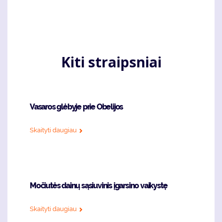
Kiti straipsniai
Vasaros glėbyje prie Obelijos
Skaityti daugiau
Močiutės dainų sąsiuvinis įgarsino vaikystę
Skaityti daugiau