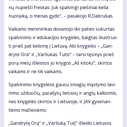
nų nu­pieš­ti fres­kas. Juk spal­vin­gi pie­ši­niai ke­lia
nuo­tai­ką, o me­nas gy­do“, – pa­sa­ko­jo R.Dab­ru­kas.
Vai­kams me­ni­nin­kas do­va­no­jo dvi pa­ties su­kur­tas
spal­vi­ni­mo ir edu­ka­ci­jos kny­ge­les, baig­tas iliust­ruo­
ti prieš pat ke­lio­nę į Lie­tu­vą. Abi kny­ge­lės – „Gan­
dry­tė Ora“ ir „Var­liu­kas Tu­tis“ – tar­si tę­si­nys prieš
po­rą me­tų iš­leis­tos jo kny­gos „Aš ki­toks“, skir­tos
vai­kams ir ne tik vai­kams.
Spal­vi­ni­mo kny­ge­lė­se gau­su sma­gių mąs­ty­mo la­vi­
ni­mo už­duo­čių, pa­ra­šy­tų lie­tu­vių ir an­glų kal­bo­mis,
nes kny­ge­lės skir­tos ir Lie­tu­vo­je, ir JAV gy­ve­nan­
tiems ma­žie­siems.
„Gan­dry­tę Orą“ ir „Var­liu­ką Tu­tį“ iš­lei­do Lie­tu­vos