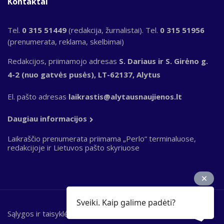
Kontaktai
Tel.
0 315 51449
(redakcija, žurnalistai). Tel.
0 315 51956
(prenumerata, reklama, skelbimai)
Redakcijos, priimamojo adresas
S. Dariaus ir S. Girėno g.
4-2 (nuo gatvės pusės), LT-62137, Alytus
El. pašto adresas
laikrastis@alytausnaujienos.lt
Daugiau informacijos
Laikraščio prenumerata priimama „Perlo“ terminaluose,
redakcijoje ir Lietuvos pašto skyriuose
Sveiki. Kaip galime padėti?
Sąlygos ir taisyklės
Bottom