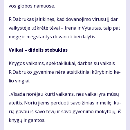
vos glo­bos na­muo­se.
R.Dab­ru­kas įsi­ti­ki­nęs, kad do­va­no­ji­mo vi­ru­su jį dar
vai­kys­tė­je už­krė­tė tė­vai – Ire­na ir Vy­tau­tas, taip pat
mė­gę ir mėgs­tan­tys do­va­no­ti bei da­ly­tis.
Vai­kai – di­de­lis ste­buk­las
Kny­gos vai­kams, spek­tak­liu­kai, dar­bas su vai­kais
R.Dab­ru­ko gy­ve­ni­me nė­ra at­si­tik­ti­niai kū­ry­bi­nio ke­
lio vin­giai.
„Vi­sa­da no­rė­jau kur­ti vai­kams, nes vai­kai yra mū­sų
at­ei­tis. No­riu jiems per­duo­ti sa­vo ži­nias ir mei­lę, ku­
rią ga­vau iš sa­vo tė­vų ir sa­vo gy­ve­ni­mo mo­ky­to­jų, iš
kny­gų ir gam­tos.