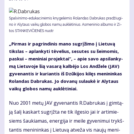
Spal­vi­ni­mo-edu­ka­ci­nė­mis kny­ge­lė­mis Ro­lan­das Dab­ru­kas pra­džiu­gi­
no ir Aly­taus vai­kų glo­bos na­mų auk­lė­ti­nius. As­me­ni­nio al­bu­mo ir Zi­
tos STAN­KE­VI­ČIE­NĖS nuotr
„Pir­mas ir pa­grin­di­nis ma­no su­grį­ži­mo į Lie­tu­vą
tiks­las – ap­lan­ky­ti tė­ve­lius, se­su­tes su šei­mo­mis,
pas­kui – me­ni­niai pro­jek­tai“, – apie sa­vo ap­si­lan­ky­
mą Lie­tu­vo­je šią va­sa­rą kal­bė­jo Los An­dže­le (JAV)
gy­ve­nan­tis ir ku­rian­tis iš Dzū­ki­jos ki­lęs me­ni­nin­kas
Ro­lan­das Dab­ru­kas. Jo do­va­nų su­lau­kė ir Aly­taus
vai­kų glo­bos na­mų auk­lė­ti­niai.
Nuo 2001 me­tų JAV gy­ve­nan­tis R.Dab­ru­kas į gim­tą­
ją ša­lį kas­kart su­grįž­ta ne tik il­ge­sio jai ir ar­ti­mie­
siems šau­kia­mas, ener­gi­ja ir mei­le gy­ve­ni­mui trykš­
tan­tis me­ni­nin­kas į Lie­tu­vą at­ve­ža vis nau­jų me­ni­