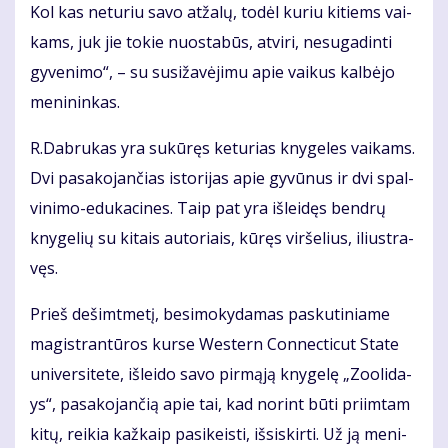
Kol kas ne­tu­riu sa­vo at­ža­lų, to­dėl ku­riu ki­tiems vai­
kams, juk jie to­kie nuo­sta­būs, at­vi­ri, ne­su­ga­din­ti
gy­ve­ni­mo“, – su su­si­ža­vė­ji­mu apie vai­kus kal­bė­jo
me­ni­nin­kas.
R.Dab­ru­kas yra su­kū­ręs ke­tu­rias kny­ge­les vai­kams.
Dvi pa­sa­ko­jan­čias is­to­ri­jas apie gy­vū­nus ir dvi spal­
vi­ni­mo-edu­ka­ci­nes. Taip pat yra iš­lei­dęs ben­drų
kny­ge­lių su ki­tais au­to­riais, kū­ręs vir­še­lius, iliust­ra­
vęs.
Prieš de­šimt­me­tį, be­si­mo­ky­da­mas pas­ku­ti­nia­me
ma­gist­ran­tū­ros kur­se Wes­tern Con­nec­ti­cut Sta­te
uni­ver­si­te­te, iš­lei­do sa­vo pir­mą­ją kny­ge­lę „Zo­o­li­da­
ys“, pa­sa­ko­jan­čią apie tai, kad no­rint bū­ti pri­im­tam
ki­tų, rei­kia kaž­kaip pa­si­keis­ti, iš­si­skir­ti. Už ją me­ni­