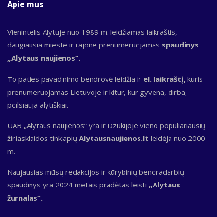
Apie mus
Vienintelis Alytuje nuo 1989 m. leidžiamas laikraštis,
daugiausia mieste ir rajone prenumeruojamas
spaudinys
„Alytaus naujienos“.
To paties pavadinimo bendrovė leidžia ir
el. laikraštį,
kuris
prenumeruojamas Lietuvoje ir kitur, kur gyvena, dirba,
poilsiauja alytiškiai.
UAB „Alytaus naujienos“ yra ir Dzūkijoje vieno populiariausių
žiniasklaidos tinklapių
Alytausnaujienos.lt
leidėja nuo 2000
m.
Naujausias mūsų redakcijos ir kūrybinių bendradarbių
spaudinys yra 2024 metais pradėtas leisti
„Alytaus
žurnalas“.