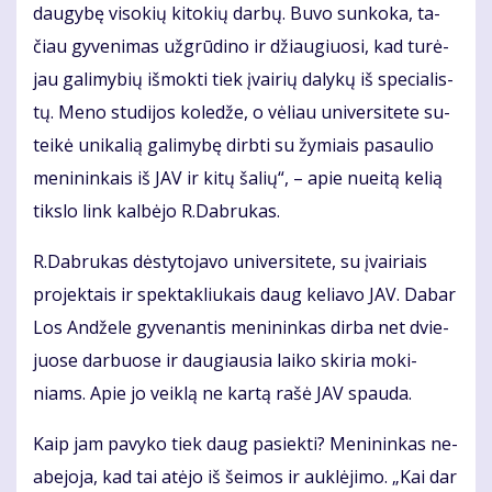
dau­gy­bę vi­so­kių ki­to­kių dar­bų. Bu­vo sun­ko­ka, ta­
čiau gy­ve­ni­mas už­grū­di­no ir džiau­giuo­si, kad tu­rė­
jau ga­li­my­bių iš­mok­ti tiek įvai­rių da­ly­kų iš spe­cia­lis­
tų. Me­no stu­di­jos ko­le­dže, o vė­liau uni­ver­si­te­te su­
tei­kė uni­ka­lią ga­li­my­bę dirb­ti su žy­miais pa­sau­lio
me­ni­nin­kais iš JAV ir ki­tų ša­lių“, – apie nu­ei­tą ke­lią
tiks­lo link kal­bė­jo R.Dab­ru­kas.
R.Dab­ru­kas dės­ty­to­ja­vo uni­ver­si­te­te, su įvai­riais
pro­jek­tais ir spek­tak­liu­kais daug ke­lia­vo JAV. Da­bar
Los An­dže­le gy­ve­nan­tis me­ni­nin­kas dir­ba net dvie­
juo­se dar­buo­se ir dau­giau­sia lai­ko ski­ria mo­ki­
niams. Apie jo veik­lą ne kar­tą ra­šė JAV spau­da.
Kaip jam pa­vy­ko tiek daug pa­siek­ti? Me­ni­nin­kas ne­
abe­jo­ja, kad tai at­ėjo iš šei­mos ir auk­lė­ji­mo. „Kai dar