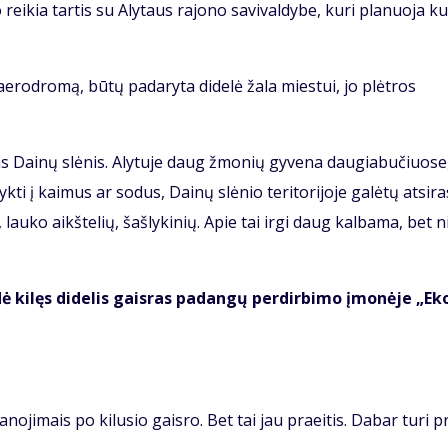
ei­kia tar­tis su Aly­taus ra­jo­no sa­vi­val­dy­be, ku­ri pla­nuo­ja kur
us ae­ro­dro­mą, bū­tų padaryta didelė žala miestui, jo plėtros
­tas Dai­nų slė­nis. Aly­tu­je daug žmo­nių gy­ve­na dau­gia­bu­čiuo­se
yk­ti į kai­mus ar so­dus, Dai­nų slė­nio te­ri­to­ri­jo­je ga­lė­tų at­si­ras
i, lau­ko aikš­te­lių, šaš­ly­ki­nių. Apie tai ir­gi daug kal­ba­ma, bet n
 ki­lęs di­de­lis gais­ras pa­dan­gų per­dir­bi­mo įmo­nė­je „Eko
no­ji­mais po ki­lu­sio gais­ro. Bet tai jau praeitis. Da­bar tu­ri pr