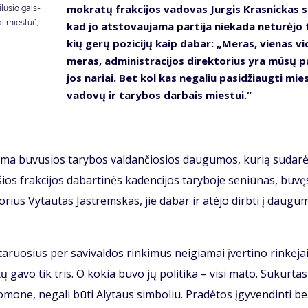
mok­ra­tų frak­ci­jos va­do­vas Jur­gis Kras­nic­kas s
­lu­sio gais­
ai mies­tui“, –
kad jo at­sto­vau­ja­ma par­ti­ja nie­ka­da ne­tu­rė­jo
kių ge­rų po­zi­ci­jų kaip da­bar: „Me­ras, vie­nas vi­
me­ras, ad­mi­nist­ra­ci­jos di­rek­to­rius yra mū­sų pa
jos na­riai. Bet kol kas ne­ga­liu pa­si­džiaug­ti mie
va­do­vų ir ta­ry­bos dar­bais mies­tui.“
a­ma bu­vu­sios ta­ry­bos val­dan­čio­sios dau­gu­mos, ku­rią su­da­r
 šios frak­ci­jos da­bar­ti­nės ka­den­ci­jos ta­ry­bo­je se­niū­nas, bu­vę
k­to­rius Vy­tau­tas Jast­rems­kas, jie da­bar ir at­ėjo dirb­ti į dau­gu­
a­ruo­sius per sa­vi­val­dos rin­ki­mus ne­igia­mai įver­ti­no rin­kė­jai
­tų ga­vo tik tris. O ko­kia bu­vo jų po­li­ti­ka – vi­si ma­to. Su­kur­tas
mo­ne, ne­ga­li bū­ti Aly­taus sim­bo­liu. Pra­dė­tos įgy­ven­din­ti b