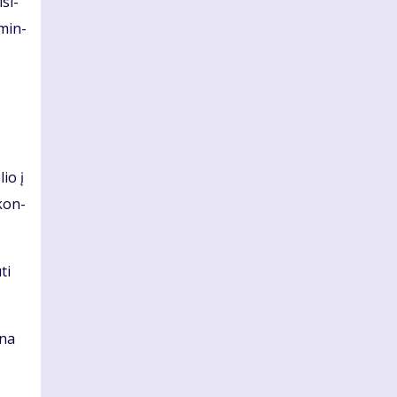
­si­
­min­
lio į
 kon­
ti
­na