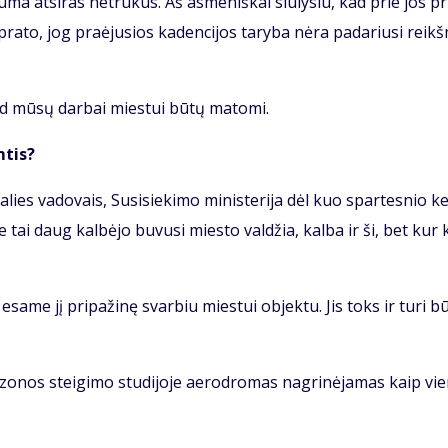
­ma at­si­ras ne­tru­kus. Aš as­me­niš­kai siū­ly­siu, kad prie jos pri
ra­to, jog pra­ėju­sios ka­den­ci­jos ta­ry­ba nė­ra pa­da­riu­si reikš
kad mū­sų dar­bai mies­tui bū­tų ma­to­mi.
­tis?
­lies va­do­vais, Su­si­sie­ki­mo mi­nis­te­ri­ja dėl kuo spar­tes­nio ke­
 tai daug kal­bė­jo bu­vu­si mies­to val­džia, kal­ba ir ši, bet kur
esa­me jį pri­pa­ži­nę svar­biu mies­tui ob­jek­tu. Jis toks ir tu­ri bū­
zo­nos stei­gi­mo stu­di­jo­je ae­ro­dro­mas nag­ri­nė­ja­mas kaip vie