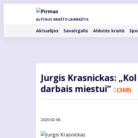
Pereiti
į
pagrindinį
ALYTAUS KRAŠTO LAIKRAŠTIS
turinį
Rubrikos
Aktualijos
Savaitgalis
Aldutės kraitė
Spo
Jur­gis Kras­nic­kas: „Kol 
dar­bais mies­tui”
(368)
2020-02-06