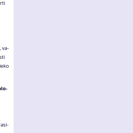
­ti
, va­
­ti
ie­ko
­lo­
a­si­