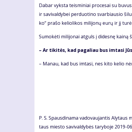
Da­bar vyks­ta teis­mi­niai pro­ce­sai su bu­vu­si
ir sa­vi­val­dy­bei per­duo­ti­no svar­biau­sio ši­l
ko“ pra­šo ke­lio­li­kos mi­li­jo­nų eu­rų ir jį tu­r
Su­mo­kė­ti mi­li­jo­nai at­guls į di­des­nę kai­ną 
– Ar ti­ki­tės, kad pa­ga­liau bus im­ta­si Jū­
– Ma­nau, kad bus im­ta­si, nes ki­to ke­lio nė­
P. S. Spaus­di­na­ma va­do­vau­jan­tis Aly­taus mi
taus mies­to sa­vi­val­dy­bės ta­ry­bo­je 2019-