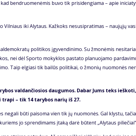
i, kad ben­druo­me­nė­mis bu­vo tik pri­si­den­gia­ma – apie ini­cia­ty
uo Vil­niaus iki Aly­taus. Kaž­koks nesu­si­pra­ti­mas – nau­jų­jų va­s
l­de­mok­ra­tų po­li­ti­kos įgy­ven­di­ni­mo. Su žmo­nė­mis ne­si­ta­ri
ar­kos, nei dėl Spor­to mo­kyk­los pa­sta­to pla­nuo­ja­mo par­da­vi­m
­mo. Taip el­gia­si tik bai­lūs po­li­ti­kai, o žmo­nių nuo­mo­nės ne­r
ta­ry­bos val­dan­čio­sios dau­gu­mos. Da­bar Jums teks ieš­ko­ti
tra­pi – tik 14 ta­ry­bos na­rių iš 27.
, nes ne­ga­li bū­ti pai­so­ma vien tik jų nuo­mo­nės. Gal klys­tu, ta­či
u­riems jo spren­di­mams įta­ką da­rė bū­tent „Aly­taus pi­lie­čiai“