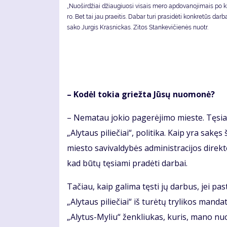
„Nuoširdžiai džiau­giuo­si vi­sais me­ro ap­do­va­no­ji­mais po ki
ro. Bet tai jau praeitis. Da­bar tu­ri pra­si­dė­ti kon­kre­tūs dar­b
sako Jurgis Krasnickas. Zi­tos Stan­ke­vi­čie­nės nuotr.
– Ko­dėl to­kia griež­ta Jū­sų nuo­mo­nė?
– Ne­ma­tau jo­kio pa­ge­rė­ji­mo mies­te. Tę­si
„Aly­taus pi­lie­čiai“, po­li­ti­ka. Kaip yra sa­kęs
mies­to sa­vi­val­dy­bės ad­mi­nist­ra­ci­jos di­re
kad bū­tų tę­sia­mi pra­dė­ti dar­bai.
Ta­čiau, kaip ga­li­ma tęs­ti jų dar­bus, jei pas­t
„Aly­taus pi­lie­čiai“ iš tu­rė­tų try­li­kos man­da
„Aly­tus-My­liu“ žen­kliu­kas, ku­ris, ma­no nuo­