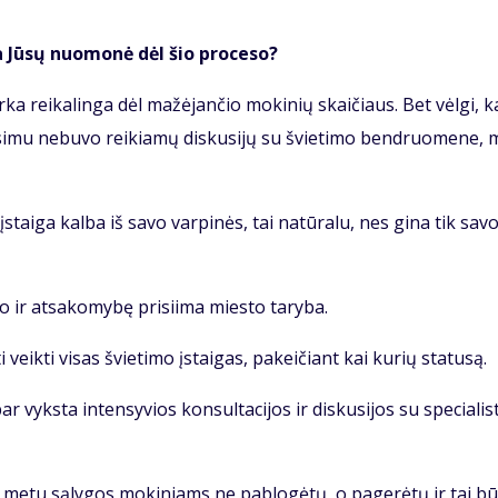
a Jū­sų nuo­mo­nė dėl šio pro­ce­so?
r­ka rei­ka­lin­ga dėl ma­žė­jan­čio mo­ki­nių skai­čiaus. Bet vėl­gi, 
­mu nebuvo reikiamų dis­ku­si­jų su švie­ti­mo ben­druo­me­ne, 
o įstai­ga kal­ba iš sa­vo var­pi­nės, tai natūralu, nes gina tik sav
do ir atsakomybę prisiima miesto taryba.
 veikti visas švietimo įstaigas, pakeičiant kai kurių statusą.
r vyksta intensyvios konsultacijos ir diskusijos su specialis
 metu sąlygos mokiniams ne pablogėtų, o pagerėtų ir tai b