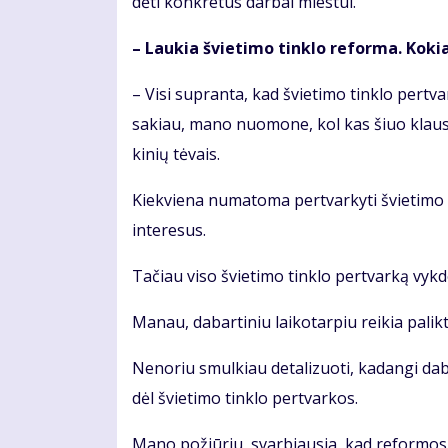
dė­ti kon­kre­tūs dar­bai mies­tui.
– Lau­kia švie­ti­mo tin­klo re­for­ma. Ko­ki
– Vi­si su­pran­ta, kad švie­ti­mo tin­klo per­tva
sa­kiau, mano nuomone, kol kas šiuo klau­si
ki­nių tė­vais.
Kiek­vie­na nu­ma­to­ma per­tvar­ky­ti švie­ti­m
interesus.
Tačiau viso švietimo tinklo pertvarką vyk
Manau, dabartiniu laikotarpiu reikia palikti
Nenoriu smulkiau detalizuoti, kadangi daba
dėl švietimo tinklo pertvarkos.
Mano požiūriu, svarbiausia, kad reformos