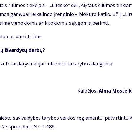
ais ši­lu­mos tie­kė­jais – „Li­tes­ko“ dėl „Aly­taus ši­lu­mos tin­kla
u­mos ga­my­bai rei­ka­lin­go įren­gi­nio – bio­ku­ro ka­ti­lo. Už jį „Li­t
ė­si­me vie­no­kio­mis ar ki­to­kio­mis są­ly­go­mis per­im­ti.
ši­lu­mos var­to­to­jams.
sų iš­var­dy­tų dar­bų?
ra. Ir tai da­rys nau­jai su­for­muo­ta ta­ry­bos dau­gu­ma.
Kal­bė­jo­si
Al­ma Mos­tei­k
es­to sa­vi­val­dy­bės ta­ry­bos veik­los reg­la­men­tu, pa­tvir­tin­tu 
06-27 spren­di­mu Nr. T-186.