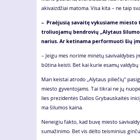
akivaizdžiai matoma. Visa kita – ne taip sv
– Pra­ėju­sią sa­vai­tę vy­ku­sia­me mies­to t
tro­liuo­ja­mų ben­dro­vių „Aly­taus ši­lu­mos
na­rius. Ar ke­ti­na­ma per­for­muo­ti šių į
– Jei­gu mes no­ri­me mi­nė­tų sa­vi­val­dy­bės 
būtina keis­ti. Bet kai kurie esamų valdybų
Man keis­tai at­ro­do „Aly­taus pi­lie­čių“ pa­si­
mies­to gy­ven­to­jams. Tai tik­rai ne jų nuo­pel
lies pre­zi­den­tės Da­lios Gry­baus­kai­tės ini­ci
ma ši­lu­mos kai­na.
Neneigiu fakto, kad buvę miesto savivaldy
sumažinimo. Bet vis dėlto teisminius ginčus