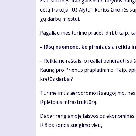
Esu įsi­ti­ki­nęs, kad gau­ses­nė ta­ry­bos dau­gu
dė­tų frak­ci­ja „Už Aly­tų“, ku­rios žmo­nės su­p
gų dar­bų mies­tui.
Pa­ga­liau mes tu­ri­me pra­dė­ti dirb­ti taip, 
– Jū­sų nuo­mo­ne, ko pir­miau­sia rei­kia im
– Rei­kia ne raš­tais, o re­a­liai ben­drau­ti su ša
Kau­ną pro Prie­nus pra­pla­ti­ni­mo. Taip, apie
kre­tūs dar­bai?
Tu­ri­me im­tis ae­ro­dro­mo iš­sau­go­ji­mo, nes 
iš­plė­to­jus in­fra­struk­tū­rą.
Da­bar ren­gia­mo­je lais­vo­sios eko­no­mi­nės 
iš šios zo­nos stei­gi­mo vie­tų.