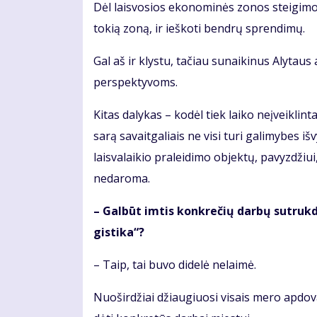
Dėl lais­vo­sios eko­no­mi­nės zo­nos stei­gi­mo r
to­kią zo­ną, ir ieš­ko­ti ben­drų spren­di­mų.
Gal aš ir klys­tu, ta­čiau su­nai­ki­nus Aly­ta
perspektyvoms.
Ki­tas da­ly­kas – ko­dėl tiek lai­ko ne­įveik­lin
sa­rą sa­vait­ga­liais ne vi­si tu­ri ga­li­my­bes iš­v
lais­va­lai­kio pra­lei­di­mo ob­jek­tų, pa­vyz­džiu
ne­da­ro­ma.
– Gal­būt im­tis kon­kre­čių dar­bų su­truk­dė
gis­ti­ka“?
– Taip, tai bu­vo di­de­lė ne­lai­mė.
Nuoširdžiai džiau­giuo­si vi­sais me­ro ap­do­va­