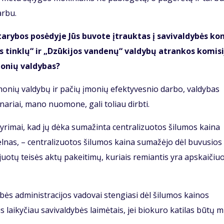
arbu.
a­ry­bos po­sė­dy­je Jūs bu­vo­te įtrauk­tas į sa­vi­val­dy­bės ko
 tin­klų“ ir „Dzū­ki­jos van­de­nų“ val­dy­bų at­ran­kos ko­mi­si
mo­nių val­dy­bas?
įmo­nių val­dy­bų ir pačių įmonių efek­ty­ves­nio dar­bo, val­dybas
 nariai, mano nuomone, gali toliau dirbti.
gy­ri­mai, kad jų dė­ka su­ma­žin­ta cen­tra­li­zuo­tos ši­lu­mos kai­na
­nas, – cen­tra­li­zuo­tos ši­lu­mos kai­na su­ma­žė­jo dėl bu­vu­sios
­juo­tų tei­sės ak­tų pa­kei­ti­mų, ku­riais re­mian­tis yra ap­skai­čiuo
bės administracijos vadovai stengiasi dėl šilumos kainos
 laikyčiau savi­valdybės laimėtais, jei biokuro katilas būtų 