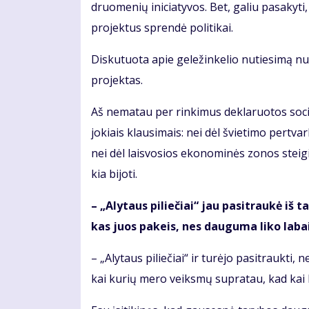
druo­me­nių ini­cia­ty­vos. Bet, ga­liu pa­sa­ky­t
pro­jek­tus spren­dė po­li­ti­kai.
Dis­ku­tuo­ta apie ge­le­žin­ke­lio nu­tie­si­mą n
pro­jek­tas.
Aš ne­ma­tau per rin­ki­mus de­kla­ruo­tos so­cia
jo­kiais klau­si­mais: nei dėl švie­ti­mo per­tv
nei dėl lais­vo­sios eko­no­mi­nės zo­nos stei­gi
kia bi­jo­ti.
– „Aly­taus pi­lie­čiai“ jau pa­si­trau­kė iš 
kas juos pa­keis, nes dau­gu­ma li­ko la­bai 
– „Aly­taus pi­lie­čiai“ ir tu­rė­jo pa­si­trauk­ti
kai ku­rių me­ro veiks­mų su­pra­tau, kad kai k