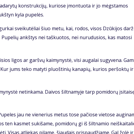
 padarytų konstrukcijų, kuriose įmontuota ir jo mėgstamos
ukštyn kyla pupelės.
gurkai sveikutėliai šiuo metu, kai, rodos, visos Dzūkijos dar
igė. Pupelių ankštys nei taškuotos, nei nurudusios, kas matosi
sios ligos ar garšvų kaimynystė, visi augalai sugyvena. Gam
 Kur jums teko matyti pluoštinių kanapių, kurios peršoktų ir
ynystė netinkama. Daivos šiltnamyje tarp pomidorų įsitais
Pupeles jau ne vienerius metus tose pačiose vietose augina
os ten kasmet sukišame, pomidorų gi iš šiltnamio neiškaitalio
i. Visas atliekas pilame, šiaudais prispaudžiame. Gal žolė ir