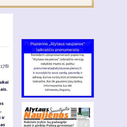
3178)
ukai
ais.
os
,
 ir
mas