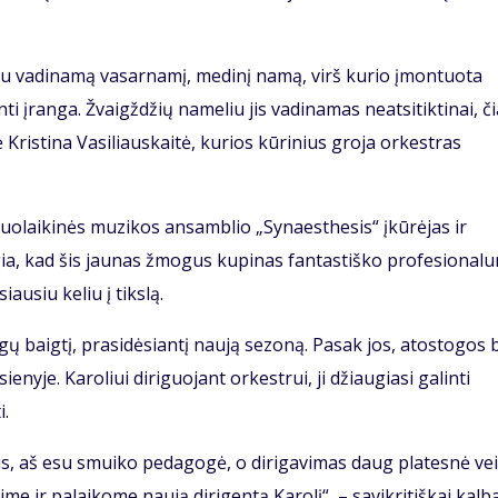
eliu vadinamą vasarnamį, medinį namą, virš kurio įmontuota
 įranga. Žvaigždžių nameliu jis vadinamas neatsitiktinai, či
Kristina Vasiliauskaitė, kurios kūrinius groja orkestras
iuolaikinės muzikos ansamblio „Synaesthesis“ įkūrėjas ir
gia, kad šis jaunas žmogus kupinas fantastiško profesional
iausiu keliu į tikslą.
gų baigtį, prasidėsiantį naują sezoną. Pasak jos, atostogos
nyje. Karoliui diriguojant orkestrui, ji džiaugiasi galinti
i.
 aš esu smuiko pedagogė, o dirigavimas daug platesnė vei
 ir palaikome naują dirigentą Karolį“, – savikritiškai kalb