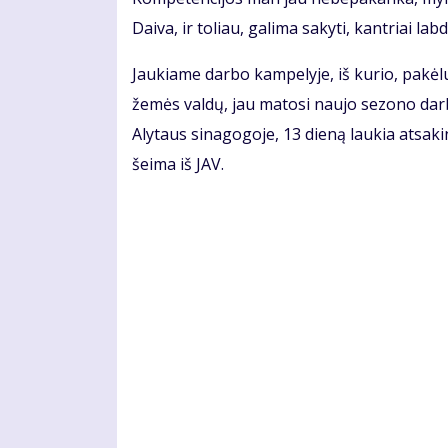
Daiva, ir toliau, galima sakyti, kantriai lab
Jaukiame darbo kampelyje, iš kurio, pakėlus
žemės valdų, jau matosi naujo sezono darb
Alytaus sinagogoje, 13 dieną laukia atsak
šeima iš JAV.