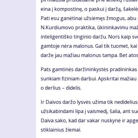
eina į kompostinę, o paskui į daržą, šakelės
Pati esu ganėtinai užsiėmęs žmogus, abu m
N.Kurdiumovo praktika, ūkininkavimu maž
inteligentiško tinginio daržu. Nors kaip sv
gamtoje nėra malonus. Gal tik tuomet, kai 
darže jau mažiau malonus tampa. Bet atosto
Pats gamtinės daržininkystės pradininkas
sunkiam fiziniam darbui. Apskritai mažiau
o derlius – didelis.
Ir Daivos daržo lysvės užima tik nedidelius
užsikabindami lipa į vaismedį, šalia, ant 
Daiva sako, kad dar vakar nuskynė ir apgen
stiklainius žiemai.