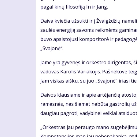
pagal kinų filosofiją In ir Jang.
Daiva kviečia užsukti ir į Žvaigždžių nam
saulės energiją savoms reikmėms gaminanti
buvo apsistojusi kompozitorė ir pedagogė 
„Svajonė“.
Jame yra gyvenęs ir orkestro dirigentas, š
vadovas Karolis Variakojis. Pašnekovė tei
Jam viskas aišku, su juo „Svajonė“ iriasi ties
Daivos klausiame ir apie artėjančią atosto
ramesnės, nes šiemet nebūta gastrolių užsie
daugiau pagroti, vadybinei veiklai atsiduot
„Orkestras jau peraugo mano sugebėjimus,
Kompetencijos man jau nebepakanka, mylime