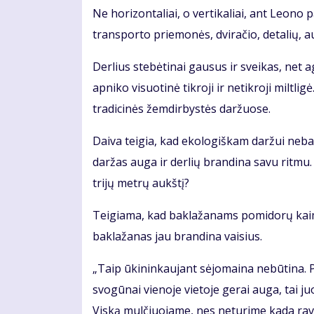
Ne horizontaliai, o vertikaliai, ant Leono
transporto priemonės, dviračio, detalių, a
Derlius stebėtinai gausus ir sveikas, net a
apniko visuotinė tikroji ir netikroji miltl
tradicinės žemdirbystės daržuose.
Daiva teigia, kad ekologiškam daržui nebai
daržas auga ir derlių brandina savu ritmu.
trijų metrų aukštį?
Teigiama, kad baklažanams pomidorų kaim
baklažanas jau brandina vaisius.
„Taip ūkininkaujant sėjomaina nebūtina. 
svogūnai vienoje vietoje gerai auga, tai ju
Viską mulčiuojame, nes neturime kada ravėt