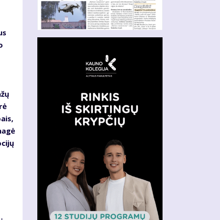
us
o
ažų
rė
ais,
nagė
cijų
ų