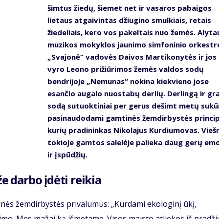
šimtus žiedų, šiemet net ir vasaros pabaigos
lietaus atgaivintas džiugino smulkiais, retais
žiedeliais, kero vos pakeltais nuo žemės. Alyta
muzikos mokyklos jaunimo simfoninio orkestr
„Svajonė“ vadovės Daivos Martikonytės ir jos
vyro Leono prižiūrimos žemės valdos sodų
bendrijoje „Nemunas“ nokina kiekvieno jose
esančio augalo nuostabų derlių. Derlingą ir gr
sodą sutuoktiniai per gerus dešimt metų sukū
pasinaudodami gamtinės žemdirbystės princip
kurių pradininkas Nikolajus Kurdiumovas. Vieš
tokioje gamtos salelėje palieka daug gerų emo
ir įspūdžių.
že darbo įdėti reikia
tinės žemdirbystės privalumus: „Kurdami ekologinį ūkį,
vimo. Mes mažai ką išmetame. Visos maisto atliekos iš pradži