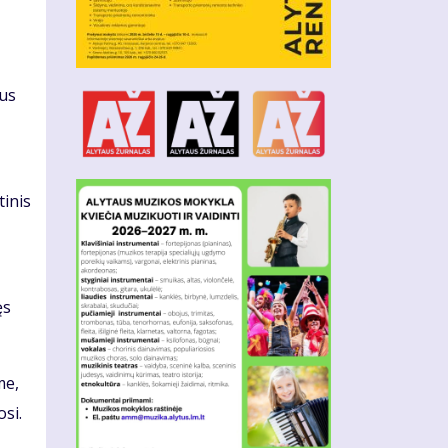
žus
tinis
ęs
me,
si.