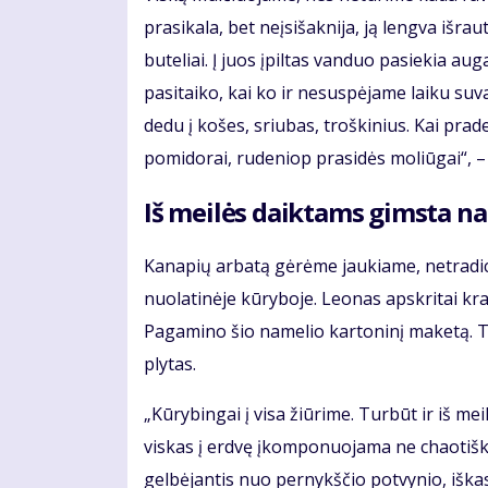
prasikala, bet neįsišaknija, ją lengva išrau
buteliai. Į juos įpiltas vanduo pasiekia a
pasitaiko, kai ko ir nesuspėjame laiku suv
dedu į košes, sriubas, troškinius. Kai prad
pomidorai, rudeniop prasidės moliūgai“, – p
Iš meilės daiktams gimsta na
Kanapių arbatą gėrėme jaukiame, netradici
nuolatinėje kūryboje. Leonas apskritai kra
Pagamino šio namelio kartoninį maketą. Te
plytas.
„Kūrybingai į visa žiūrime. Turbūt ir iš mei
viskas į erdvę įkomponuojama ne chaotiškai
gelbėjantis nuo pernykščio potvynio, iška