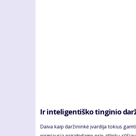
Ir inteligentiško tinginio dar
Daiva kaip daržininkė įvardija tokius gam
pirmiausia prisidedame prie atliekų rūšia