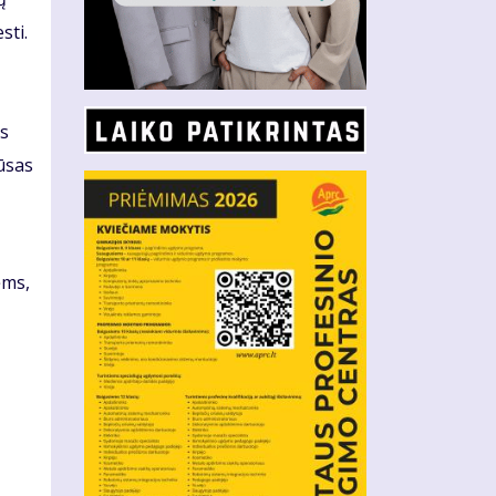
sti.
as
iūsas
ėms,