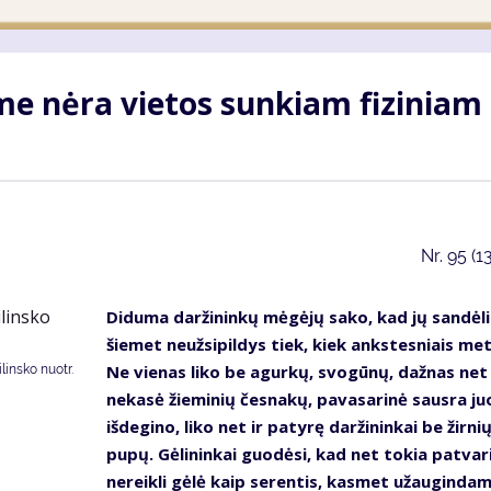
me nėra vietos sunkiam fiziniam
Nr.
95 (1
Diduma daržininkų mėgėjų sako, kad jų sandėli
šiemet neužsipildys tiek, kiek ankstesniais met
Ne vienas liko be agurkų, svogūnų, dažnas net
insko nuotr.
nekasė žieminių česnakų, pavasarinė sausra ju
išdegino, liko net ir patyrę daržininkai be žirnių
pupų. Gėlininkai guodėsi, kad net tokia patvari
nereikli gėlė kaip serentis, kasmet užauginda