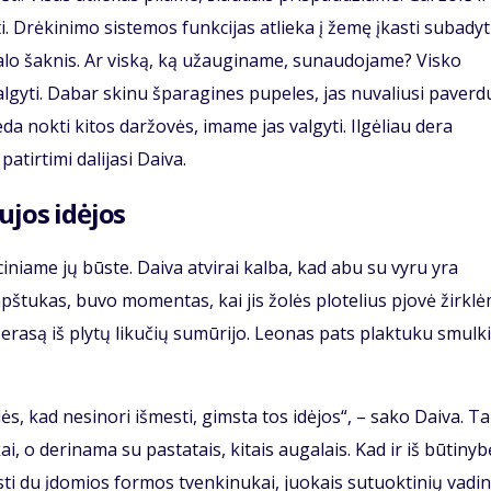
ti. Drėkinimo sistemos funkcijas atlieka į žemę įkasti subadyt
ugalo šaknis. Ar viską, ką užauginame, sunaudojame? Visko
algyti. Dabar skinu šparagines pupeles, jas nuvaliusi paverdu
eda nokti kitos daržovės, imame jas valgyti. Ilgėliau dera
atirtimi dalijasi Daiva.
ujos idėjos
niame jų būste. Daiva atvirai kalba, kad abu su vyru yra
pštukas, buvo momentas, kai jis žolės plotelius pjovė žirklė
rasą iš plytų likučių sumūrijo. Leonas pats plaktuku smulk
lės, kad nesinori išmesti, gimsta tos idėjos“, – sako Daiva. T
, o derinama su pastatais, kitais augalais. Kad ir iš būtinyb
sti du įdomios formos tvenkinukai, juokais sutuoktinių vadi