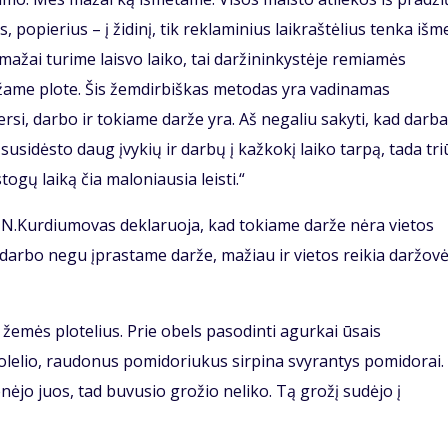
, popierius – į židinį, tik reklaminius laikraštėlius tenka išme
ažai turime laisvo laiko, tai daržininkystėje remiamės
ame plote. Šis žemdirbiškas metodas yra vadinamas
ersi, darbo ir tokiame darže yra. Aš negaliu sakyti, kad darb
susidėsto daug įvykių ir darbų į kažkokį laiko tarpą, tada tr
gų laiką čia maloniausia leisti.“
 N.Kurdiumovas deklaruoja, kad tokiame darže nėra vietos
 darbo negu įprastame darže, mažiau ir vietos reikia daržov
 žemės plotelius. Prie obels pasodinti agurkai ūsais
suolelio, raudonus pomidoriukus sirpina svyrantys pomidorai.
ėjo juos, tad buvusio grožio neliko. Tą grožį sudėjo į