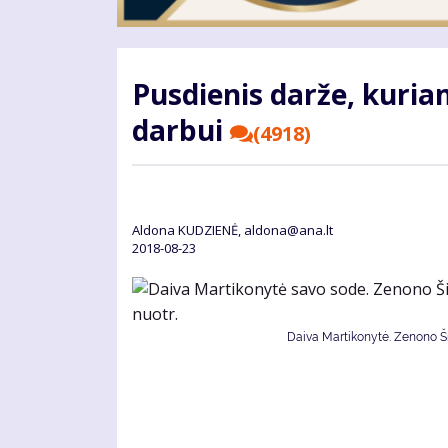
Pusdienis darže, kuria
darbui
(4918)
Aldona KUDZIENĖ, aldona@ana.lt
2018-08-23
Daiva Martikonytė. Zenono Šil