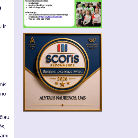
i
 ir
mis.
ino
ačiau
ės,
nami