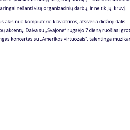
daringai nešanti visą organizacinių darbų, ir ne tik jų, krūvį.
 akis nuo kompiuterio klaviatūros, atsiveria didžioji dalis
ų akcentų. Daiva su „Svajone“ rugsėjo 7 dieną ruošiasi grot
ingas koncertas su „Amerikos virtuozais“, talentinga muzika