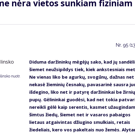
me nėra vietos sunkiam fiziniam
Nr.
95 (1
Diduma daržininkų mėgėjų sako, kad jų sandėli
šiemet neužsipildys tiek, kiek ankstesniais met
Ne vienas liko be agurkų, svogūnų, dažnas net
insko nuotr.
nekasė žieminių česnakų, pavasarinė sausra ju
išdegino, liko net ir patyrę daržininkai be žirnių
pupų. Gėlininkai guodėsi, kad net tokia patvari
nereikli gėlė kaip serentis, kasmet užauginda
šimtus žiedų, šiemet net ir vasaros pabaigos
lietaus atgaivintas džiugino smulkiais, retais
žiedeliais, kero vos pakeltais nuo žemės. Alyta