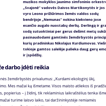
muzikos mokyklos jaunimo simfoninio orkestr
„Svajonė“ vadovės Daivos Martikonytės ir jos
vyro Leono prižiūrimos žemės valdos sodų
bendrijoje „Nemunas“ nokina kiekvieno jose
esančio augalo nuostabų derlių. Derlingą ir gr
sodą sutuoktiniai per gerus dešimt metų sukū
pasinaudodami gamtinės žemdirbystės princip
kurių pradininkas Nikolajus Kurdiumovas. Vieš
tokioje gamtos salelėje palieka daug gerų emo
ir įspūdžių.
že darbo įdėti reikia
tinės žemdirbystės privalumus: „Kurdami ekologinį ūkį,
vimo. Mes mažai ką išmetame. Visos maisto atliekos iš pradži
, popierius – į židinį, tik reklaminius laikraštėlius tenka išme
ažai turime laisvo laiko, tai daržininkystėje remiamės