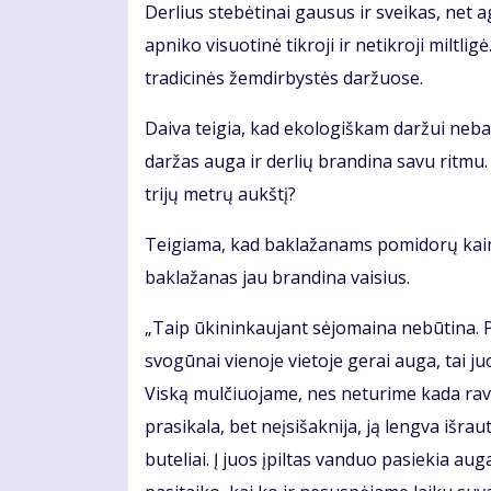
Derlius stebėtinai gausus ir sveikas, net a
apniko visuotinė tikroji ir netikroji miltl
tradicinės žemdirbystės daržuose.
Daiva teigia, kad ekologiškam daržui nebai
daržas auga ir derlių brandina savu ritmu.
trijų metrų aukštį?
Teigiama, kad baklažanams pomidorų kaim
baklažanas jau brandina vaisius.
„Taip ūkininkaujant sėjomaina nebūtina. 
svogūnai vienoje vietoje gerai auga, tai ju
Viską mulčiuojame, nes neturime kada ravėt
prasikala, bet neįsišaknija, ją lengva išrau
buteliai. Į juos įpiltas vanduo pasiekia a