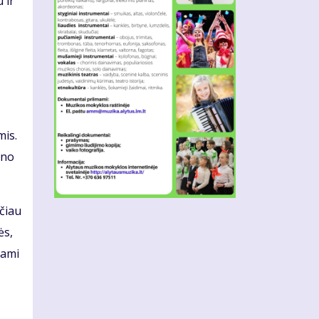
 ir
mis.
ino
ačiau
ės,
nami