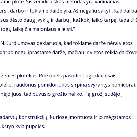
ame plote. Šis žemdirbiškas metodas yra vadinamas
ersi, darbo ir tokiame darže yra. Aš negaliu sakyti, kad darb
susidėsto daug įvykių ir darbų į kažkokį laiko tarpą, tada tr
gų laiką čia maloniausia leisti.“
 N.Kurdiumovas deklaruoja, kad tokiame darže nėra vietos
 darbo negu įprastame darže, mažiau ir vietos reikia daržov
 žemės plotelius. Prie obels pasodinti agurkai ūsais
suolelio, raudonus pomidoriukus sirpina svyrantys pomidorai.
ėjo juos, tad buvusio grožio neliko. Tą grožį sudėjo į
 padarytų konstrukcijų, kuriose įmontuota ir jo mėgstamos
ukštyn kyla pupelės.