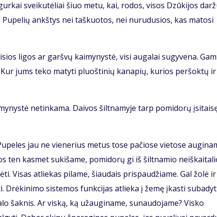
gurkai sveikutėliai šiuo metu, kai, rodos, visos Dzūkijos dar
igė. Pupelių ankštys nei taškuotos, nei nurudusios, kas matosi
sios ligos ar garšvų kaimynystė, visi augalai sugyvena. Gam
 Kur jums teko matyti pluoštinių kanapių, kurios peršoktų ir
ynystė netinkama. Daivos šiltnamyje tarp pomidorų įsitais
Pupeles jau ne vienerius metus tose pačiose vietose augina
os ten kasmet sukišame, pomidorų gi iš šiltnamio neiškaitalio
i. Visas atliekas pilame, šiaudais prispaudžiame. Gal žolė ir
ti. Drėkinimo sistemos funkcijas atlieka į žemę įkasti subadyt
ugalo šaknis. Ar viską, ką užauginame, sunaudojame? Visko