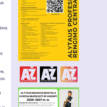
žus
tinis
ęs
me,
si.
i