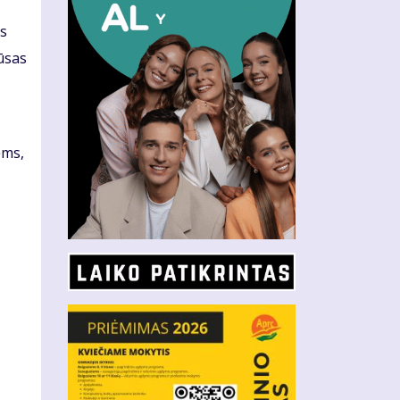
as
iūsas
ėms,