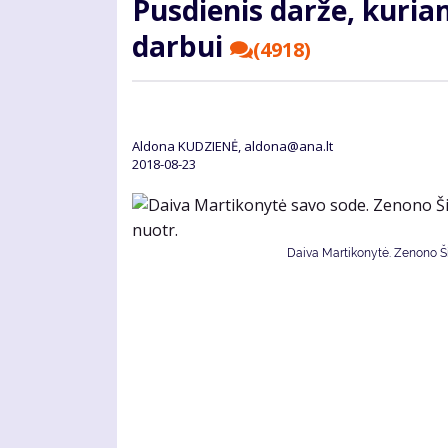
Pusdienis darže, kuria
darbui
(4918)
Aldona KUDZIENĖ, aldona@ana.lt
2018-08-23
Daiva Martikonytė. Zenono Šil