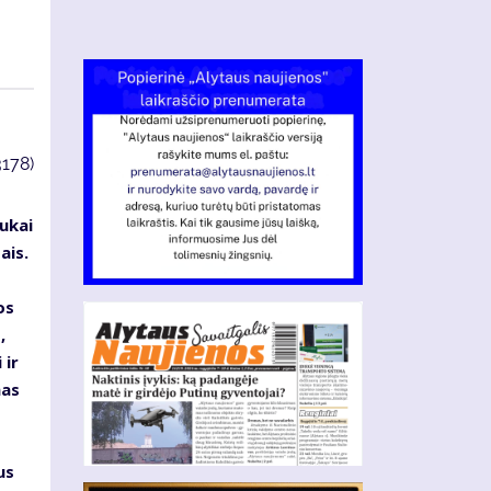
3178)
ukai
ais.
os
,
 ir
mas
us