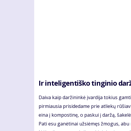
Ir inteligentiško tinginio dar
Daiva kaip daržininkė įvardija tokius gam
pirmiausia prisidedame prie atliekų rūšia
eina į kompostinę, o paskui į daržą, šakelės
Pati esu ganėtinai užsiėmęs žmogus, abu m