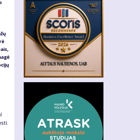
o
ažų
rė
ais,
nagė
cijų
ų
sti.