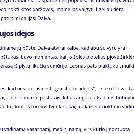
algyti. Dabar skinu šparagines pupeles, jas nuvaliusi paverdu
eda nokti kitos daržovės, imame jas valgyti. Ilgėliau dera
atirtimi dalijasi Daiva.
ujos idėjos
niame jų būste. Daiva atvirai kalba, kad abu su vyru yra
pštukas, buvo momentas, kai jis žolės plotelius pjovė žirklė
rasą iš plytų likučių sumūrijo. Leonas pats plaktuku smulk
lės, kad nesinori išmesti, gimsta tos idėjos“, – sako Daiva. T
, o derinama su pastatais, kitais augalais. Kad ir iš būtinyb
sti du įdomios formos tvenkinukai, juokais sutuoktinių vadi
eliu vadinamą vasarnamį, medinį namą, virš kurio įmontuota