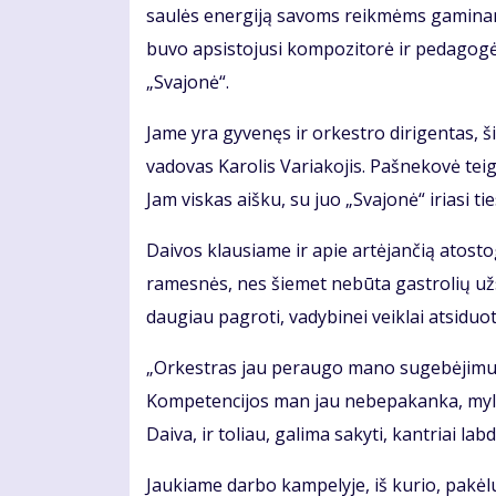
saulės energiją savoms reikmėms gaminanti
buvo apsistojusi kompozitorė ir pedagogė 
„Svajonė“.
Jame yra gyvenęs ir orkestro dirigentas, š
vadovas Karolis Variakojis. Pašnekovė tei
Jam viskas aišku, su juo „Svajonė“ iriasi ties
Daivos klausiame ir apie artėjančią atosto
ramesnės, nes šiemet nebūta gastrolių užsie
daugiau pagroti, vadybinei veiklai atsiduot
„Orkestras jau peraugo mano sugebėjimus,
Kompetencijos man jau nebepakanka, mylime
Daiva, ir toliau, galima sakyti, kantriai lab
Jaukiame darbo kampelyje, iš kurio, pakėlus