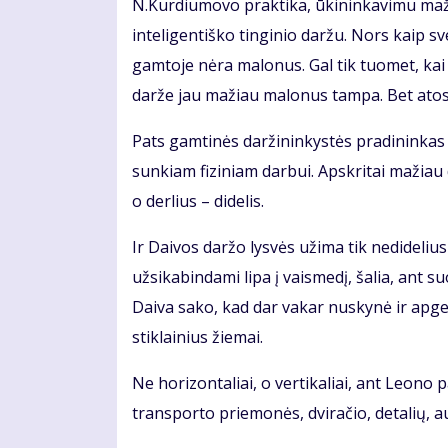
N.Kurdiumovo praktika, ūkininkavimu maž
inteligentiško tinginio daržu. Nors kaip sv
gamtoje nėra malonus. Gal tik tuomet, kai 
darže jau mažiau malonus tampa. Bet atosto
Pats gamtinės daržininkystės pradininkas
sunkiam fiziniam darbui. Apskritai mažiau
o derlius – didelis.
Ir Daivos daržo lysvės užima tik nedidelius
užsikabindami lipa į vaismedį, šalia, ant 
Daiva sako, kad dar vakar nuskynė ir apgen
stiklainius žiemai.
Ne horizontaliai, o vertikaliai, ant Leono
transporto priemonės, dviračio, detalių, a