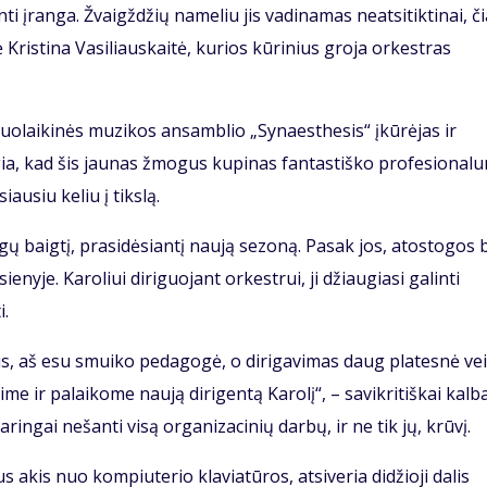
 įranga. Žvaigždžių nameliu jis vadinamas neatsitiktinai, či
Kristina Vasiliauskaitė, kurios kūrinius groja orkestras
iuolaikinės muzikos ansamblio „Synaesthesis“ įkūrėjas ir
gia, kad šis jaunas žmogus kupinas fantastiško profesional
iausiu keliu į tikslą.
gų baigtį, prasidėsiantį naują sezoną. Pasak jos, atostogos
nyje. Karoliui diriguojant orkestrui, ji džiaugiasi galinti
i.
 aš esu smuiko pedagogė, o dirigavimas daug platesnė vei
 ir palaikome naują dirigentą Karolį“, – savikritiškai kalb
daringai nešanti visą organizacinių darbų, ir ne tik jų, krūvį.
 akis nuo kompiuterio klaviatūros, atsiveria didžioji dalis