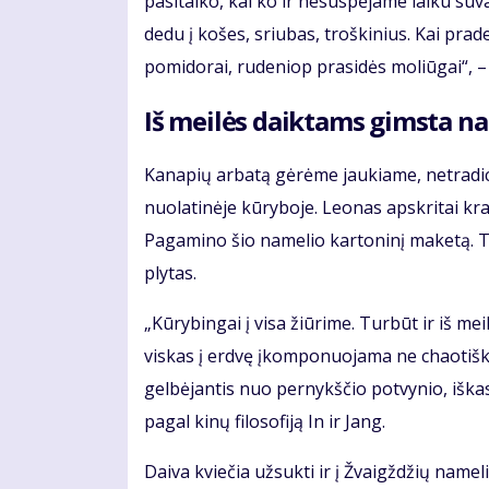
pasitaiko, kai ko ir nesuspėjame laiku suv
dedu į košes, sriubas, troškinius. Kai prad
pomidorai, rudeniop prasidės moliūgai“, – p
Iš meilės daiktams gimsta na
Kanapių arbatą gėrėme jaukiame, netradici
nuolatinėje kūryboje. Leonas apskritai kra
Pagamino šio namelio kartoninį maketą. Te
plytas.
„Kūrybingai į visa žiūrime. Turbūt ir iš mei
viskas į erdvę įkomponuojama ne chaotiškai
gelbėjantis nuo pernykščio potvynio, iška
pagal kinų filosofiją In ir Jang.
Daiva kviečia užsukti ir į Žvaigždžių nam