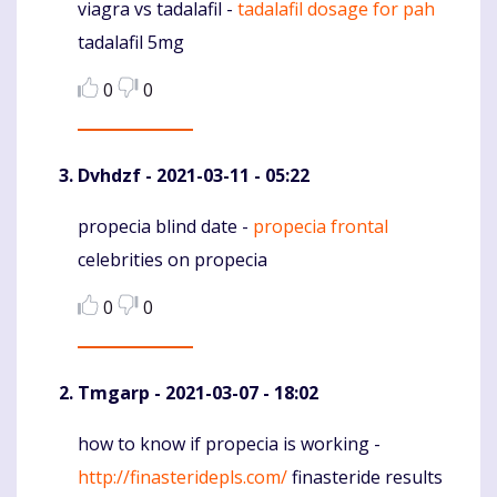
viagra vs tadalafil -
tadalafil dosage for pah
Komentaras
tadalafil 5mg
0
0
Dvhdzf
- 2021-03-11 - 05:22
propecia blind date -
propecia frontal
Komentaras
celebrities on propecia
0
0
Tmgarp
- 2021-03-07 - 18:02
how to know if propecia is working -
Komentaras
http://finasteridepls.com/
finasteride results