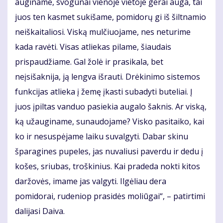
auginame, svogūnai vienoje vietoje gerai auga, tai
juos ten kasmet sukišame, pomidorų gi iš šiltnamio
neiškaitaliosi. Viską mulčiuojame, nes neturime
kada ravėti. Visas atliekas pilame, šiaudais
prispaudžiame. Gal žolė ir prasikala, bet
neįsišaknija, ją lengva išrauti. Drėkinimo sistemos
funkcijas atlieka į žemę įkasti subadyti buteliai. Į
juos įpiltas vanduo pasiekia augalo šaknis. Ar viską,
ką užauginame, sunaudojame? Visko pasitaiko, kai
ko ir nesuspėjame laiku suvalgyti. Dabar skinu
šparagines pupeles, jas nuvaliusi paverdu ir dedu į
košes, sriubas, troškinius. Kai pradeda nokti kitos
daržovės, imame jas valgyti. Ilgėliau dera
pomidorai, rudeniop prasidės moliūgai“, – patirtimi
dalijasi Daiva.