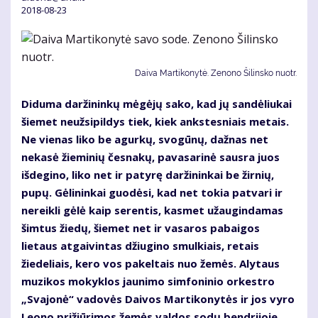
2018-08-23
Daiva Martikonytė. Zenono Šilinsko nuotr.
Diduma daržininkų mėgėjų sako, kad jų sandėliukai
šiemet neužsipildys tiek, kiek ankstesniais metais.
Ne vienas liko be agurkų, svogūnų, dažnas net
nekasė žieminių česnakų, pavasarinė sausra juos
išdegino, liko net ir patyrę daržininkai be žirnių,
pupų. Gėlininkai guodėsi, kad net tokia patvari ir
nereikli gėlė kaip serentis, kasmet užaugindamas
šimtus žiedų, šiemet net ir vasaros pabaigos
lietaus atgaivintas džiugino smulkiais, retais
žiedeliais, kero vos pakeltais nuo žemės. Alytaus
muzikos mokyklos jaunimo simfoninio orkestro
„Svajonė“ vadovės Daivos Martikonytės ir jos vyro
Leono prižiūrimos žemės valdos sodų bendrijoje