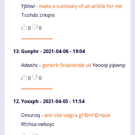
Yjbtwi -
make a summary of an article for me
Komentaras
Tcohdo zrkqns
0
0
Gunphr
- 2021-04-06 - 19:04
Adwshc -
generic finasteride uk
Yeooqi yipwnp
Komentaras
0
0
Yoxxph
- 2021-04-05 - 11:54
Omuroq -
avis site viagra gГ©nГ©rique
Komentaras
Rfzhsa vwboyc