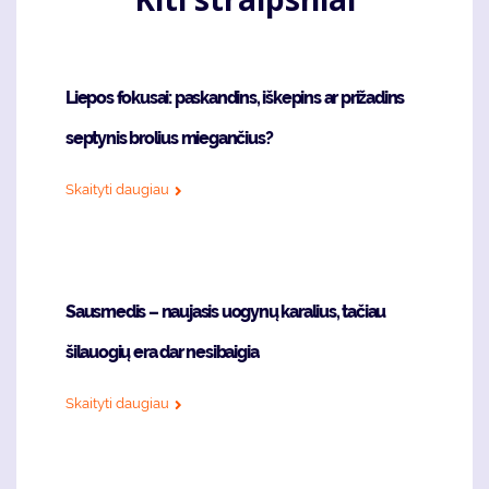
Liepos fokusai: paskandins, iškepins ar prižadins
septynis brolius miegančius?
Skaityti daugiau
Sausmedis – naujasis uogynų karalius, tačiau
šilauogių era dar nesibaigia
Skaityti daugiau