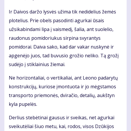
Ir Daivos daržo lysvės užima tik nedidelius žemės
plotelius. Prie obels pasodinti agurkai ūsais
užsikabindami lipa į vaismedį, šalia, ant suolelio,
raudonus pomidoriukus sirpina svyrantys
pomidorai. Daiva sako, kad dar vakar nuskynė ir
apgenėjo juos, tad buvusio grožio neliko. Tą grožį
sudėjo į stiklainius žiemai.
Ne horizontaliai, o vertikaliai, ant Leono padarytų
konstrukcijų, kuriose įmontuota ir jo mėgstamos
transporto priemonės, dviračio, detalių, aukštyn
kyla pupelės.
Derlius stebėtinai gausus ir sveikas, net agurkai
sveikutėliai šiuo metu, kai, rodos, visos Dzūkijos