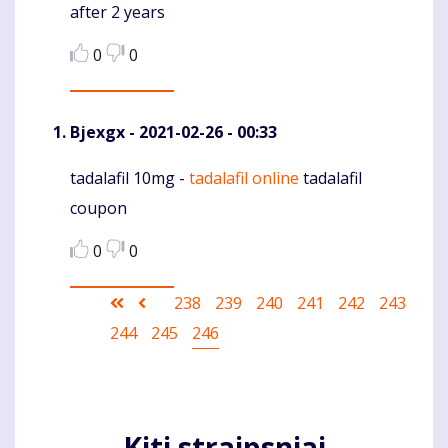
after 2 years
0
0
Bjexgx
- 2021-02-26 - 00:33
tadalafil 10mg -
tadalafil online
tadalafil
Komentaras
coupon
0
0
Pagination
First
Ankstesnis
Puslapis
238
Puslapis
239
Puslapis
240
Puslapis
241
Puslapis
242
Puslapis
243
Puslapis
244
page
puslapis
Puslapis
245
Current
246
page
Kiti straipsniai