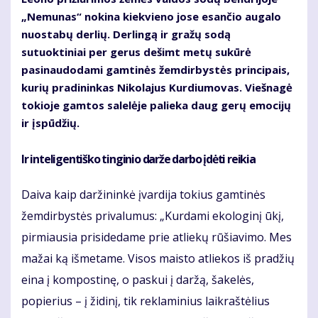
„Nemunas“ nokina kiekvieno jose esančio augalo
nuostabų derlių. Derlingą ir gražų sodą
sutuoktiniai per gerus dešimt metų sukūrė
pasinaudodami gamtinės žemdirbystės principais,
kurių pradininkas Nikolajus Kurdiumovas. Viešnagė
tokioje gamtos salelėje palieka daug gerų emocijų
ir įspūdžių.
Ir inteligentiško tinginio darže darbo įdėti reikia
Daiva kaip daržininkė įvardija tokius gamtinės
žemdirbystės privalumus: „Kurdami ekologinį ūkį,
pirmiausia prisidedame prie atliekų rūšiavimo. Mes
mažai ką išmetame. Visos maisto atliekos iš pradžių
eina į kompostinę, o paskui į daržą, šakelės,
popierius – į židinį, tik reklaminius laikraštėlius