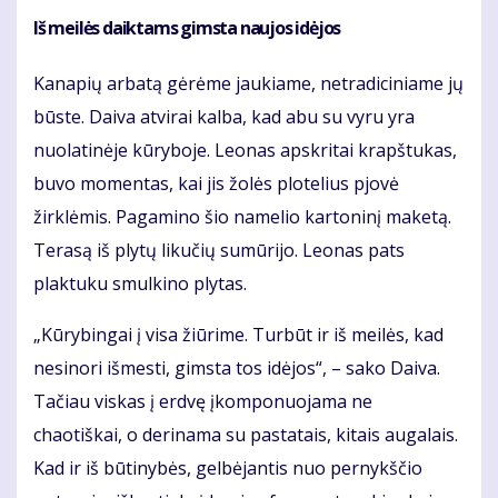
Iš meilės daiktams gimsta naujos idėjos
Kanapių arbatą gėrėme jaukiame, netradiciniame jų
būste. Daiva atvirai kalba, kad abu su vyru yra
nuolatinėje kūryboje. Leonas apskritai krapštukas,
buvo momentas, kai jis žolės plotelius pjovė
žirklėmis. Pagamino šio namelio kartoninį maketą.
Terasą iš plytų likučių sumūrijo. Leonas pats
plaktuku smulkino plytas.
„Kūrybingai į visa žiūrime. Turbūt ir iš meilės, kad
nesinori išmesti, gimsta tos idėjos“, – sako Daiva.
Tačiau viskas į erdvę įkomponuojama ne
chaotiškai, o derinama su pastatais, kitais augalais.
Kad ir iš būtinybės, gelbėjantis nuo pernykščio