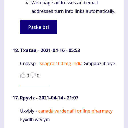
Web page addresses and email
addresses turn into links automatically.
Txataa
- 2021-04-16 - 05:53
Cnavsp -
silagra 100 mg india
Gmpdpz ibaiye
Komentaras
0
0
Rpyvlz
- 2021-04-14 - 21:07
Uxvbiy -
canada vardenafil online pharmacy
Komentaras
Eyxdlh wtvlym