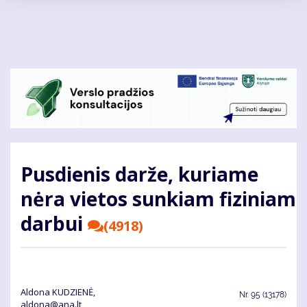
Pereiti
į
pagrindinį
turinį
Pusdienis darže, kuriame
nėra vietos sunkiam fiziniam
darbui
(4918)
Aldona KUDZIENĖ,
Nr.
95 (13178)
aldona@ana.lt