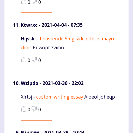
0
0
Ktwrxc
- 2021-04-04 - 07:35
Hqvsld -
finasteride 5mg side effects mayo
Komentaras
clinic
Puwopt zviibo
0
0
Wzipdo
- 2021-03-30 - 22:02
Xlrtsj -
custom writing essay
Aloeol joheqp
Komentaras
0
0
Njpuvw
- 2021-03-29 - 10:44