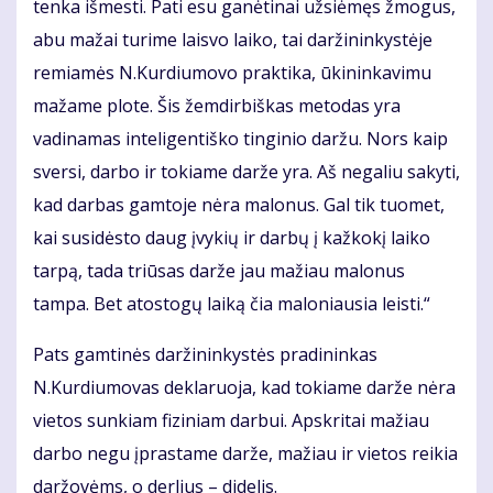
tenka išmesti. Pati esu ganėtinai užsiėmęs žmogus,
abu mažai turime laisvo laiko, tai daržininkystėje
remiamės N.Kurdiumovo praktika, ūkininkavimu
mažame plote. Šis žemdirbiškas metodas yra
vadinamas inteligentiško tinginio daržu. Nors kaip
sversi, darbo ir tokiame darže yra. Aš negaliu sakyti,
kad darbas gamtoje nėra malonus. Gal tik tuomet,
kai susidėsto daug įvykių ir darbų į kažkokį laiko
tarpą, tada triūsas darže jau mažiau malonus
tampa. Bet atostogų laiką čia maloniausia leisti.“
Pats gamtinės daržininkystės pradininkas
N.Kurdiumovas deklaruoja, kad tokiame darže nėra
vietos sunkiam fiziniam darbui. Apskritai mažiau
darbo negu įprastame darže, mažiau ir vietos reikia
daržovėms, o derlius – didelis.