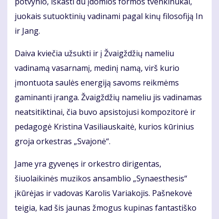
potvynio, iškasti du įdomios formos tvenkinukai,
juokais sutuoktinių vadinami pagal kinų filosofiją In
ir Jang.
Daiva kviečia užsukti ir į Žvaigždžių nameliu
vadinamą vasarnamį, medinį namą, virš kurio
įmontuota saulės energiją savoms reikmėms
gaminanti įranga. Žvaigždžių nameliu jis vadinamas
neatsitiktinai, čia buvo apsistojusi kompozitorė ir
pedagogė Kristina Vasiliauskaitė, kurios kūrinius
groja orkestras „Svajonė“.
Jame yra gyvenęs ir orkestro dirigentas,
šiuolaikinės muzikos ansamblio „Synaesthesis“
įkūrėjas ir vadovas Karolis Variakojis. Pašnekovė
teigia, kad šis jaunas žmogus kupinas fantastiško