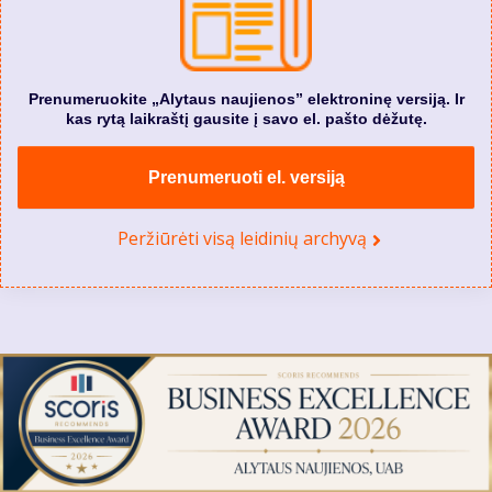
Prenumeruokite „Alytaus naujienos” elektroninę versiją. Ir
kas rytą laikraštį gausite į savo el. pašto dėžutę.
Prenumeruoti el. versiją
Peržiūrėti visą leidinių archyvą