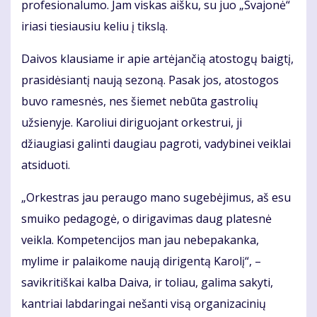
profesionalumo. Jam viskas aišku, su juo „Svajonė“
iriasi tiesiausiu keliu į tikslą.
Daivos klausiame ir apie artėjančią atostogų baigtį,
prasidėsiantį naują sezoną. Pasak jos, atostogos
buvo ramesnės, nes šiemet nebūta gastrolių
užsienyje. Karoliui diriguojant orkestrui, ji
džiaugiasi galinti daugiau pagroti, vadybinei veiklai
atsiduoti.
„Orkestras jau peraugo mano sugebėjimus, aš esu
smuiko pedagogė, o dirigavimas daug platesnė
veikla. Kompetencijos man jau nebepakanka,
mylime ir palaikome naują dirigentą Karolį“, –
savikritiškai kalba Daiva, ir toliau, galima sakyti,
kantriai labdaringai nešanti visą organizacinių