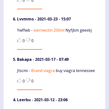
0
0
Lvvmmo
- 2021-03-23 - 15:07
Ywffwb -
ivermectin 250ml
Nyfjbm geexkj
Komentaras
0
0
Bakapa
- 2021-03-17 - 07:49
Jtscmi -
Brand viagra
buy viagra tennessee
Komentaras
0
0
Leerbu
- 2021-03-12 - 23:06