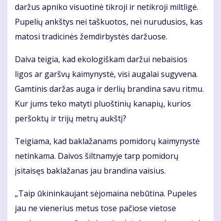
daržus apniko visuotinė tikroji ir netikroji miltligė.
Pupelių ankštys nei taškuotos, nei nurudusios, kas
matosi tradicinės žemdirbystės daržuose.
Daiva teigia, kad ekologiškam daržui nebaisios
ligos ar garšvų kaimynystė, visi augalai sugyvena.
Gamtinis daržas auga ir derlių brandina savu ritmu.
Kur jums teko matyti pluoštinių kanapių, kurios
peršoktų ir trijų metrų aukštį?
Teigiama, kad baklažanams pomidorų kaimynystė
netinkama. Daivos šiltnamyje tarp pomidorų
įsitaisęs baklažanas jau brandina vaisius.
„Taip ūkininkaujant sėjomaina nebūtina. Pupeles
jau ne vienerius metus tose pačiose vietose