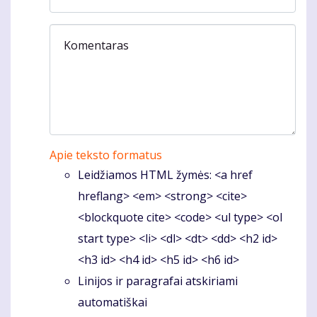
Komentaras
Apie teksto formatus
Leidžiamos HTML žymės: <a href
hreflang> <em> <strong> <cite>
<blockquote cite> <code> <ul type> <ol
start type> <li> <dl> <dt> <dd> <h2 id>
<h3 id> <h4 id> <h5 id> <h6 id>
Linijos ir paragrafai atskiriami
automatiškai