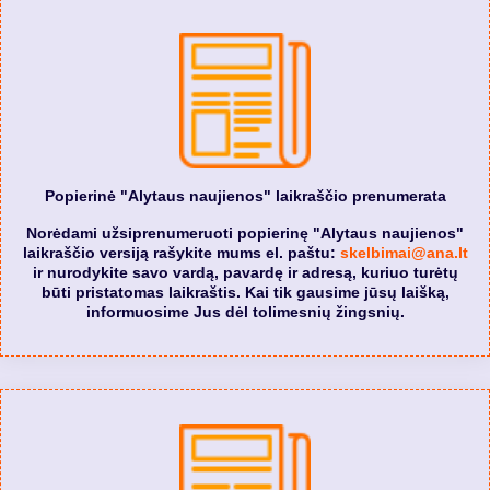
Popierinė "Alytaus naujienos" laikraščio prenumerata
Norėdami užsiprenumeruoti popierinę "Alytaus naujienos"
laikraščio versiją rašykite mums el. paštu:
skelbimai@ana.lt
ir nurodykite savo vardą, pavardę ir adresą, kuriuo turėtų
būti pristatomas laikraštis. Kai tik gausime jūsų laišką,
informuosime Jus dėl tolimesnių žingsnių.