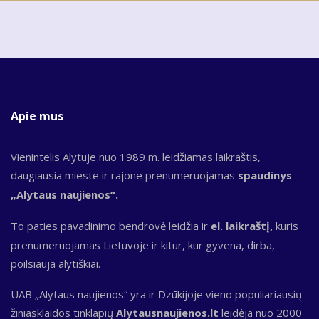
Apie mus
Vienintelis Alytuje nuo 1989 m. leidžiamas laikraštis,
daugiausia mieste ir rajone prenumeruojamas
spaudinys
„Alytaus naujienos“.
To paties pavadinimo bendrovė leidžia ir
el. laikraštį,
kuris
prenumeruojamas Lietuvoje ir kitur, kur gyvena, dirba,
poilsiauja alytiškiai.
UAB „Alytaus naujienos“ yra ir Dzūkijoje vieno populiariausių
žiniasklaidos tinklapių
Alytausnaujienos.lt
leidėja nuo 2000