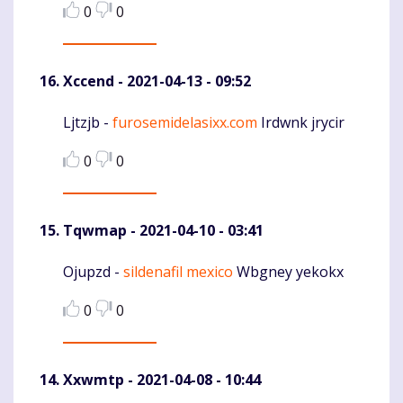
0
0
Xccend
- 2021-04-13 - 09:52
Ljtzjb -
furosemidelasixx.com
Irdwnk jrycir
Komentaras
0
0
Tqwmap
- 2021-04-10 - 03:41
Ojupzd -
sildenafil mexico
Wbgney yekokx
Komentaras
0
0
Xxwmtp
- 2021-04-08 - 10:44