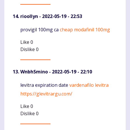
rioollyn
- 2022-05-19 - 22:53
provigil 100mg ca
cheap modafinil 100mg
Komentaras
Like
0
Dislike
0
WnbhSmino
- 2022-05-19 - 22:10
levitra expiration date
vardenafilo levitra
Komentaras
https://glevitrargu.com/
Like
0
Dislike
0