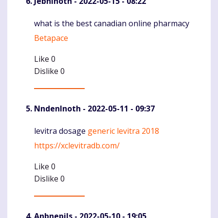
JebnInoth
- 2022-05-15 - 08:22
what is the best canadian online pharmacy
Komentaras
Betapace
Like
0
Dislike
0
NndenInoth
- 2022-05-11 - 09:37
levitra dosage
generic levitra 2018
Komentaras
https://xclevitradb.com/
Like
0
Dislike
0
Anbnepils
- 2022-05-10 - 19:05