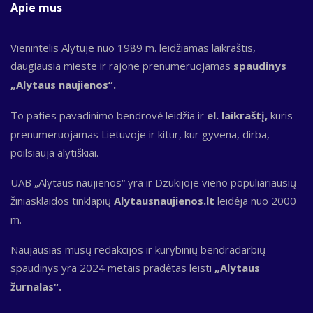
Apie mus
Vienintelis Alytuje nuo 1989 m. leidžiamas laikraštis,
daugiausia mieste ir rajone prenumeruojamas
spaudinys
„Alytaus naujienos“.
To paties pavadinimo bendrovė leidžia ir
el. laikraštį,
kuris
prenumeruojamas Lietuvoje ir kitur, kur gyvena, dirba,
poilsiauja alytiškiai.
UAB „Alytaus naujienos“ yra ir Dzūkijoje vieno populiariausių
žiniasklaidos tinklapių
Alytausnaujienos.lt
leidėja nuo 2000
m.
Naujausias mūsų redakcijos ir kūrybinių bendradarbių
spaudinys yra 2024 metais pradėtas leisti
„Alytaus
žurnalas“.