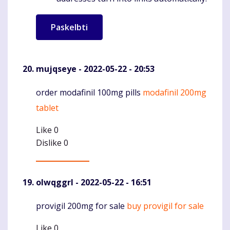
mujqseye
- 2022-05-22 - 20:53
order modafinil 100mg pills
modafinil 200mg
Komentaras
tablet
Like
0
Dislike
0
olwqggrl
- 2022-05-22 - 16:51
provigil 200mg for sale
buy provigil for sale
Komentaras
Like
0