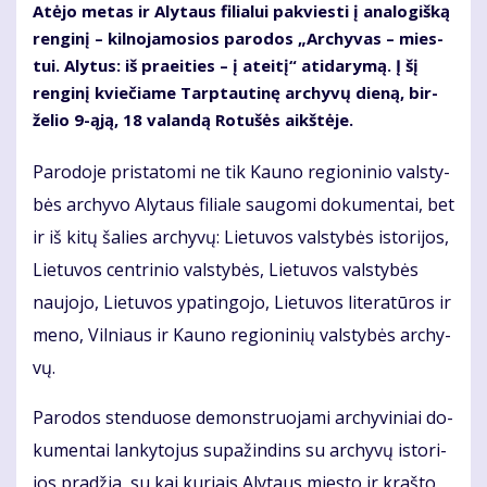
At­ėjo me­tas ir Aly­taus fi­lia­lui pa­kvies­ti į ana­lo­giš­ką
ren­gi­nį – kil­no­ja­mo­sios pa­ro­dos „Ar­chy­vas – mies­
tui. Alytus: iš praeities – į ateitį“ ati­da­ry­mą. Į šį
ren­gi­nį kvie­čia­me Tarp­tau­ti­nę ar­chy­vų die­ną, bir­
že­lio 9-ąją, 18 va­lan­dą Ro­tu­šės aikš­tė­je.
Pa­ro­do­je pri­sta­to­mi ne tik Kau­no re­gio­ni­nio vals­ty­
bės ar­chy­vo Aly­taus fi­lia­le sau­go­mi do­ku­men­tai, bet
ir iš ki­tų ša­lies ar­chy­vų: Lie­tu­vos vals­ty­bės is­to­ri­jos,
Lie­tu­vos cen­tri­nio vals­ty­bės, Lie­tu­vos vals­ty­bės
nau­jo­jo, Lie­tu­vos ypa­tin­go­jo, Lie­tu­vos li­te­ra­tū­ros ir
me­no, Vil­niaus ir Kau­no re­gio­ni­nių vals­ty­bės ar­chy­
vų.
Pa­ro­dos sten­duo­se de­monst­ruo­ja­mi ar­chy­vi­niai do­
ku­men­tai lan­ky­to­jus su­pa­žin­dins su ar­chy­vų is­to­ri­
jos pra­džia, su kai ku­riais Aly­taus mies­to ir kraš­to