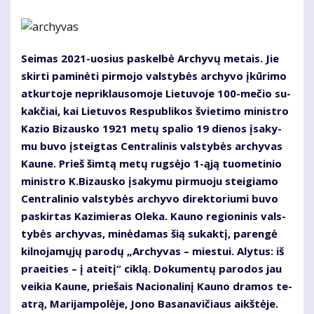
Sei­mas 2021-uo­sius pa­skel­bė Ar­chy­vų me­tais. Jie
skir­ti pa­mi­nė­ti pir­mo­jo vals­ty­bės ar­chy­vo įkū­ri­mo
at­kur­to­je ne­pri­klau­so­mo­je Lie­tu­vo­je 100-me­čio su­
kak­čiai, kai Lie­tu­vos Res­pub­li­kos švie­ti­mo mi­nist­ro
Ka­zio Bi­zaus­ko 1921 me­tų spa­lio 19 die­nos įsa­ky­
mu bu­vo įsteig­tas Cen­tra­li­nis vals­ty­bės ar­chy­vas
Kau­ne. Prieš šim­tą me­tų rug­sė­jo 1-ąją tuo­me­ti­nio
mi­nist­ro K.Bi­zaus­ko įsa­ky­mu pir­muo­ju stei­gia­mo
Cen­tra­li­nio vals­ty­bės ar­chy­vo di­rek­to­riu­mi bu­vo
pa­skir­tas Ka­zi­mie­ras Ole­ka. Kau­no re­gio­ni­nis vals­
ty­bės ar­chy­vas, mi­nė­da­mas šią su­kak­tį, pa­ren­gė
kil­no­ja­mų­jų pa­ro­dų „Archyvas – miestui. Alytus: iš
praeities – į ateitį“ cik­lą. Do­ku­men­tų pa­ro­dos jau
vei­kia Kau­ne, prie­šais Na­cio­na­li­nį Kau­no dra­mos te­
at­rą, Ma­ri­jam­po­lė­je, Jo­no Ba­sa­na­vi­čiaus aikš­tė­je.