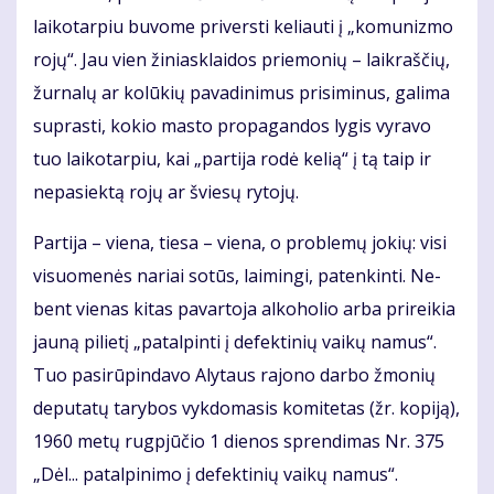
lai­ko­tar­piu bu­vo­me pri­vers­ti ke­liau­ti į „ko­mu­niz­mo
ro­jų“. Jau vien ži­niask­lai­dos prie­mo­nių – laik­raš­čių,
žur­na­lų ar ko­lū­kių pa­va­di­ni­mus pri­si­mi­nus, ga­li­ma
su­pras­ti, ko­kio mas­to pro­pa­gan­dos ly­gis vy­ra­vo
tuo lai­ko­tar­piu, kai „par­ti­ja ro­dė ke­lią“ į tą taip ir
ne­pa­siek­tą ro­jų ar švie­sų ry­to­jų.
Par­ti­ja – vie­na, tie­sa – vie­na, o pro­ble­mų jo­kių: vi­si
vi­suo­me­nės na­riai so­tūs, lai­min­gi, pa­ten­kin­ti. Ne­
bent vie­nas ki­tas pa­var­to­ja al­ko­ho­lio ar­ba pri­rei­kia
jau­ną pi­lie­tį „pa­tal­pin­ti į de­fek­ti­nių vai­kų na­mus“.
Tuo pa­si­rū­pin­da­vo Aly­taus ra­jo­no dar­bo žmo­nių
de­pu­ta­tų ta­ry­bos vyk­do­ma­sis ko­mi­te­tas (žr. ko­pi­ją),
1960 me­tų rug­pjū­čio 1 die­nos spren­di­mas Nr. 375
„Dėl... pa­tal­pi­ni­mo į de­fek­ti­nių vai­kų na­mus“.