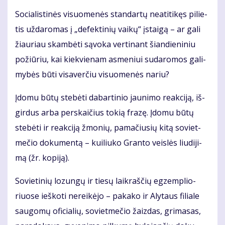
So­cia­lis­ti­nės vi­suo­me­nės stan­dar­tų ne­ati­ti­kęs pi­lie­
tis už­da­ro­mas į „de­fek­ti­nių vai­kų“ įstai­gą – ar ga­li
žiau­riau skam­bė­ti są­vo­ka ver­ti­nant šian­die­ni­niu
po­žiū­riu, kai kiek­vie­nam as­me­niui su­da­ro­mos ga­li­
my­bės bū­ti vi­sa­ver­čiu vi­suo­me­nės na­riu?
Įdo­mu bū­tų ste­bė­ti da­bar­ti­nio jau­ni­mo re­ak­ci­ją, iš­
gir­dus ar­ba per­skai­čius to­kią fra­zę. Įdo­mu bū­tų
ste­bė­ti ir re­ak­ci­ją žmo­nių, pa­ma­čiu­sių ki­tą so­viet­
me­čio do­ku­men­tą – kui­liu­ko Gran­to veis­lės liu­di­ji­
mą (žr. ko­pi­ją).
So­vie­ti­nių lo­zun­gų ir tie­sų laik­raš­čių eg­zem­plio­
riuo­se ieš­ko­ti ne­rei­kė­jo – pa­ka­ko ir Aly­taus fi­lia­le
sau­go­mų ofi­cia­lių, so­viet­me­čio žaiz­das, gri­ma­sas,