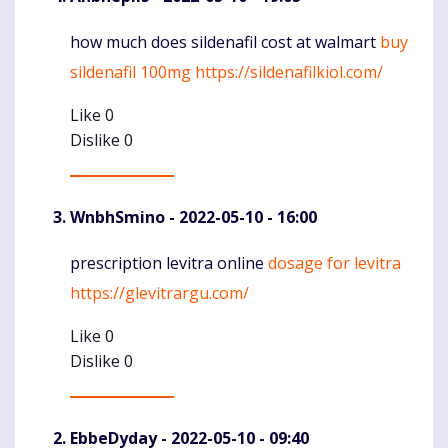
how much does sildenafil cost at walmart
buy
Komentaras
sildenafil 100mg
https://sildenafilkiol.com/
Like
0
Dislike
0
WnbhSmino
- 2022-05-10 - 16:00
prescription levitra online
dosage for levitra
Komentaras
https://glevitrargu.com/
Like
0
Dislike
0
EbbeDyday
- 2022-05-10 - 09:40