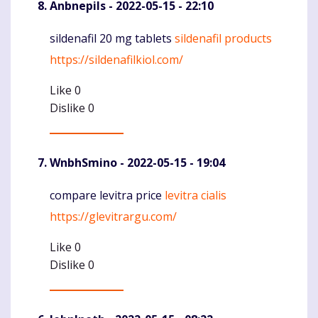
Anbnepils
- 2022-05-15 - 22:10
sildenafil 20 mg tablets
sildenafil products
Komentaras
https://sildenafilkiol.com/
Like
0
Dislike
0
WnbhSmino
- 2022-05-15 - 19:04
compare levitra price
levitra cialis
Komentaras
https://glevitrargu.com/
Like
0
Dislike
0