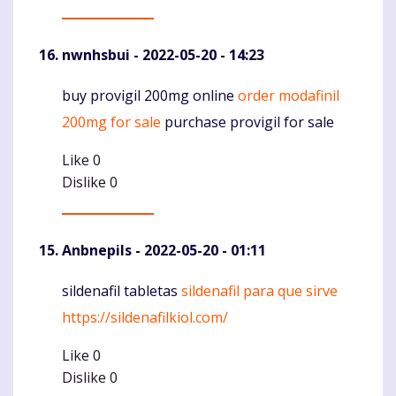
nwnhsbui
- 2022-05-20 - 14:23
buy provigil 200mg online
order modafinil
Komentaras
200mg for sale
purchase provigil for sale
Like
0
Dislike
0
Anbnepils
- 2022-05-20 - 01:11
sildenafil tabletas
sildenafil para que sirve
Komentaras
https://sildenafilkiol.com/
Like
0
Dislike
0