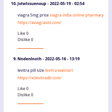
JolwIssuenoup
- 2022-05-19 - 02:54
viagra 5mg price
viagra india online pharmacy
Komentaras
https://aviagrasbt.com/
Like
0
Dislike
0
NndenInoth
- 2022-05-16 - 13:19
levitra pill size
levitra walmart
Komentaras
https://xclevitradb.com/
Like
0
Dislike
0