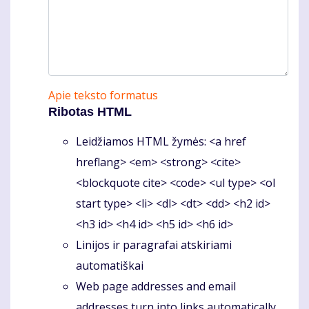
Apie teksto formatus
Ribotas HTML
Leidžiamos HTML žymės: <a href
hreflang> <em> <strong> <cite>
<blockquote cite> <code> <ul type> <ol
start type> <li> <dl> <dt> <dd> <h2 id>
<h3 id> <h4 id> <h5 id> <h6 id>
Linijos ir paragrafai atskiriami
automatiškai
Web page addresses and email
addresses turn into links automatically.