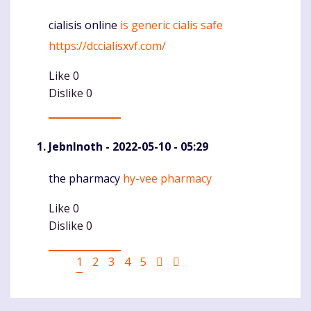
cialisis online
is generic cialis safe
Komentaras
https://dccialisxvf.com/
Like
0
Dislike
0
JebnInoth
- 2022-05-10 - 05:29
the pharmacy
hy-vee pharmacy
Komentaras
Like
0
Dislike
0
Pagination
Current
1
Puslapis
2
Puslapis
3
Puslapis
4
Puslapis
5
Sekantis
Last
page
puslapis
page