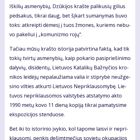
Iš­ki­lių as­me­ny­bių, Dzū­ki­jos kraš­te pa­li­ku­sių gi­lius
pėd­sa­kus, tik­rai daug, bet šį­kart su­ma­ny­mas bu­vo
toks: at­kreip­ti dė­me­sį į tuos žmo­nes, ku­riems ne­bu­
vo pa­ke­liui į „ko­mu­niz­mo ro­jų“.
Ta­čiau mū­sų kraš­to is­to­ri­ja pa­tvir­ti­na fak­tą, kad tik
to­kių tvir­tų as­me­ny­bių, kaip po­ka­rio pa­si­prie­ši­ni­mo
da­ly­vių, di­si­den­tų, Lie­tu­vos Ka­ta­li­kų Baž­ny­čios kro­
ni­kos lei­dė­jų ne­pa­lau­žia­ma va­lia ir stip­ry­bė ne­už­ge­
si­no vil­ties at­kur­ti Lie­tu­vos Ne­pri­klau­so­my­bę. Lie­
tu­vos ne­pri­klau­so­mos vals­ty­bės at­sta­ty­mo ak­to
1990 me­tų ko­vo 11 die­ną ko­pi­ją tik­rai pa­ma­ty­si­me
eks­po­zi­ci­jos sten­duo­se.
Bet iki to is­to­ri­nio įvy­kio, kol ta­po­me lais­vi ir ne­pri­
klau­so­mi, pen­kis de­šimt­me­čius so­vie­tų oku­pa­ci­jos