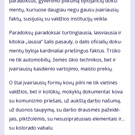
pa­ra­dok­sus, gy­ve­ni­mo pil­ku­mą by­lo­jan­čių do­ku­
men­tų, ku­riuo­se dau­giau ne­gu gau­su įvai­riau­sių
fak­tų, su­si­ju­sių su val­džios ins­ti­tu­ci­jų veik­la.
Pa­ra­dok­sų pa­ra­dok­sai: tur­tin­giau­sia, lais­viau­sia ir
ki­to­kia „iau­sia“ ša­lis pa­sau­ly, o da­lis ofi­cia­lių do­ku­
men­tų by­lo­ja kar­di­na­liai prie­šin­gus fak­tus. Trū­ko
ne tik au­to­mo­bi­lių, že­mės ūkio tech­ni­kos, bet ir
įvai­riau­sių kas­die­nio var­to­ji­mo, mais­to pre­kių.
O štai įvai­riau­sių for­mų ko­vų pil­ni ne tik vie­ti­nės
val­džios, bet ir ko­lū­kių, mo­kyk­lų do­ku­men­tai: ko­va
su ko­mu­niz­mo prie­šais, už aukš­tą dar­bo na­šu­mą,
už duo­nos tau­py­mą, su dar­bo draus­mės pa­žei­dė­
jais, pik­tžo­lė­mis, su nesu­si­pra­tu­siais ele­men­tais ir...
su ko­lo­ra­do va­ba­lu.