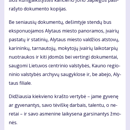
sios Ku­ni­gaikš­tys­tės kanc­le­rio Jo­no Sa­pie­gos pa­si­
ra­šy­to do­ku­men­to ko­pi­jas.
Be se­niau­sių do­ku­men­tų, de­šim­ty­je sten­dų bus
eks­po­nuo­ja­mos Aly­taus mies­to pa­no­ra­mos, įvai­rių
pa­sta­tų ir sta­ti­nių, Aly­taus mies­to val­džios at­sto­vų,
ka­ri­nin­kų, tar­nau­to­jų, mo­ky­to­jų įvai­rių lai­ko­tar­pių
nuo­trau­kos ir ki­ti įdo­mūs bei ver­tin­gi do­ku­men­tai,
sau­go­mi Lie­tu­vos cen­tri­nio vals­ty­bės, Kau­no re­gio­
ni­nio vals­ty­bės ar­chy­vų sau­gyk­lo­se ir, be abe­jo, Aly­
taus fi­lia­le.
Di­džiau­sia kiek­vie­no kraš­to ver­ty­bė – ja­me gy­ve­nę
ar gy­ve­nan­tys, sa­vo tė­viš­kę dar­bais, ta­len­tu, o ne­
re­tai – ir sa­vo as­me­ni­ne lai­ky­se­na gar­si­nan­tys žmo­
nės.