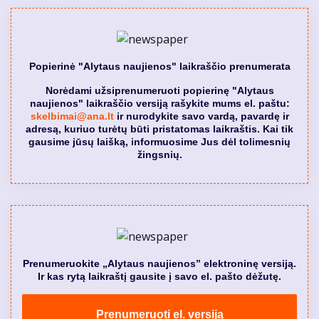
Popierinė "Alytaus naujienos" laikraščio prenumerata
Norėdami užsiprenumeruoti popierinę "Alytaus
naujienos" laikraščio versiją rašykite mums el. paštu:
skelbimai@ana.lt
ir nurodykite savo vardą, pavardę ir
adresą, kuriuo turėtų būti pristatomas laikraštis. Kai tik
gausime jūsų laišką, informuosime Jus dėl tolimesnių
žingsnių.
Prenumeruokite „Alytaus naujienos” elektroninę versiją.
Ir kas rytą laikraštį gausite į savo el. pašto dėžutę.
Prenumeruoti el. versiją