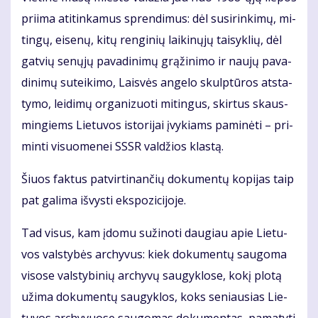
pri­ima ati­tin­ka­mus spren­di­mus: dėl su­si­rin­ki­mų, mi­
tin­gų, ei­se­nų, ki­tų ren­gi­nių lai­ki­nų­jų tai­syk­lių, dėl
gat­vių se­nų­jų pa­va­di­ni­mų grą­ži­ni­mo ir nau­jų pa­va­
di­ni­mų su­tei­ki­mo, Lais­vės an­ge­lo skulp­tū­ros at­sta­
ty­mo, lei­di­mų or­ga­ni­zuo­ti mi­tin­gus, skir­tus skaus­
min­giems Lie­tu­vos is­to­ri­jai įvy­kiams pa­mi­nė­ti – pri­
min­ti vi­suo­me­nei SSSR val­džios klas­tą.
Šiuos fak­tus pa­tvir­ti­nan­čių do­ku­men­tų ko­pi­jas taip
pat ga­li­ma iš­vys­ti eks­po­zi­ci­jo­je.
Tad vi­sus, kam įdo­mu su­ži­no­ti dau­giau apie Lie­tu­
vos vals­ty­bės ar­chy­vus: kiek do­ku­men­tų sau­go­ma
vi­so­se vals­ty­bi­nių ar­chy­vų sau­gyk­lo­se, ko­kį plo­tą
už­ima do­ku­men­tų sau­gyk­los, koks se­niau­sias Lie­