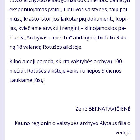
tu­vos ar­chy­vuo­se sau­go­mas do­ku­men­tas, pa­ma­ty­ti
eks­po­nuo­ja­mas įvai­rių Lie­tu­vos vals­ty­bės, taip pat
mū­sų kraš­to is­to­ri­jos lai­ko­tar­pių do­ku­men­tų ko­pi­
jas, kvie­čia­me at­vyk­ti į ren­gi­nį – kil­no­ja­mo­sios pa­
ro­dos „Ar­chy­vas – mies­tui“ ati­da­ry­mą bir­že­lio 9 die­
ną 18 va­lan­dą Ro­tu­šės aikš­tė­je.
Kil­no­ja­mo­ji pa­ro­da, skir­ta vals­ty­bės ar­chy­vų 100-
me­čiui, Ro­tu­šės aikš­tė­je veiks iki lie­pos 9 die­nos.
Lau­kia­me Jū­sų!
Ze­nė
BER­NA­TA­VI­ČIE­NĖ
Kau­no re­gio­ni­nio vals­ty­bės ar­chy­vo Aly­taus fi­lia­lo
ve­dė­ja