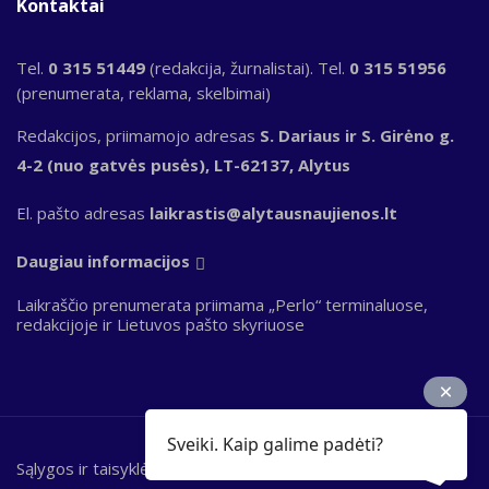
Kontaktai
Tel.
0 315 51449
(redakcija, žurnalistai). Tel.
0 315 51956
(prenumerata, reklama, skelbimai)
Redakcijos, priimamojo adresas
S. Dariaus ir S. Girėno g.
4-2 (nuo gatvės pusės), LT-62137, Alytus
El. pašto adresas
laikrastis@alytausnaujienos.lt
Daugiau informacijos
Laikraščio prenumerata priimama „Perlo“ terminaluose,
redakcijoje ir Lietuvos pašto skyriuose
Sveiki. Kaip galime padėti?
Sąlygos ir taisyklės
Bottom