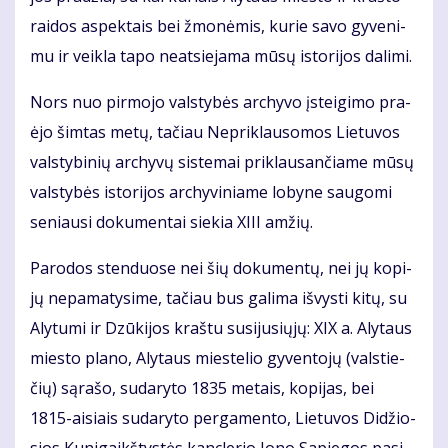
rai­dos as­pek­tais bei žmo­nė­mis, ku­rie sa­vo gy­ve­ni­
mu ir veik­la ta­po ne­at­sie­ja­ma mū­sų is­to­ri­jos da­li­mi.
Nors nuo pir­mo­jo vals­ty­bės ar­chy­vo įstei­gi­mo pra­
ėjo šim­tas me­tų, ta­čiau Ne­pri­klau­so­mos Lie­tu­vos
vals­ty­bi­nių ar­chy­vų sis­te­mai pri­klau­san­čia­me mū­sų
vals­ty­bės is­to­ri­jos ar­chy­vi­nia­me lo­by­ne sau­go­mi
se­niau­si do­ku­men­tai sie­kia XI­II am­žių.
Pa­ro­dos sten­duo­se nei šių do­ku­men­tų, nei jų ko­pi­
jų ne­pa­ma­ty­si­me, ta­čiau bus ga­li­ma iš­vys­ti ki­tų, su
Aly­tu­mi ir Dzū­ki­jos kraš­tu su­si­ju­sių­jų: XIX a. Aly­taus
mies­to pla­no, Aly­taus mies­te­lio gy­ven­to­jų (vals­tie­
čių) są­ra­šo, su­da­ry­to 1835 me­tais, ko­pi­jas, bei
1815-ai­siais su­da­ry­to per­ga­men­to, Lie­tu­vos Di­džio­