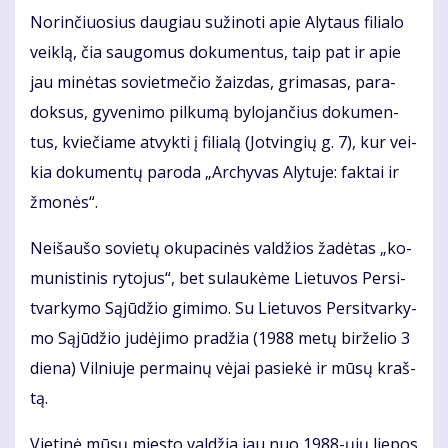
No­rin­čiuo­sius dau­giau su­ži­no­ti apie Aly­taus fi­lia­lo
veik­lą, čia sau­go­mus do­ku­men­tus, taip pat ir apie
jau mi­nė­tas so­viet­me­čio žaiz­das, gri­ma­sas, pa­ra­
dok­sus, gy­ve­ni­mo pil­ku­mą by­lo­jan­čius do­ku­men­
tus, kvie­čia­me at­vyk­ti į fi­lia­lą (Jot­vin­gių g. 7), kur vei­
kia do­ku­men­tų pa­ro­da „Ar­chy­vas Aly­tu­je: fak­tai ir
žmo­nės“.
Ne­iš­au­šo so­vie­tų oku­pa­ci­nės val­džios ža­dė­tas „ko­
mu­nis­ti­nis ry­to­jus“, bet su­lau­kė­me Lie­tu­vos Per­si­
tvar­ky­mo Są­jū­džio gi­mi­mo. Su Lie­tu­vos Per­si­tvar­ky­
mo Są­jū­džio ju­dė­ji­mo pra­džia (1988 me­tų bir­že­lio 3
die­na) Vil­niu­je per­mai­nų vė­jai pa­sie­kė ir mū­sų kraš­
tą.
Vie­ti­nė mū­sų mies­to val­džia jau nuo 1988-ųjų lie­pos