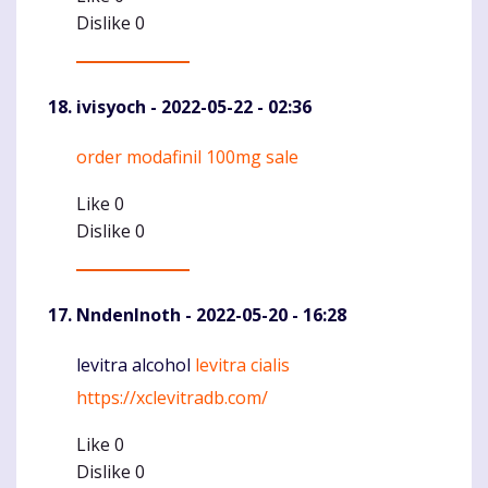
Dislike
0
ivisyoch
- 2022-05-22 - 02:36
order modafinil 100mg sale
Komentaras
Like
0
Dislike
0
NndenInoth
- 2022-05-20 - 16:28
levitra alcohol
levitra cialis
Komentaras
https://xclevitradb.com/
Like
0
Dislike
0