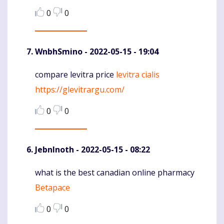
0
0
WnbhSmino
- 2022-05-15 - 19:04
compare levitra price
levitra cialis
Komentaras
https://glevitrargu.com/
0
0
JebnInoth
- 2022-05-15 - 08:22
what is the best canadian online pharmacy
Komentaras
Betapace
0
0