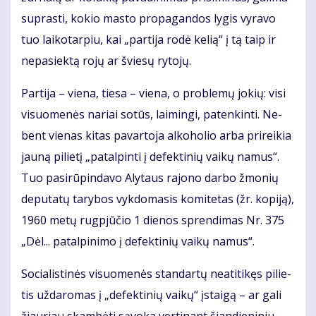
su­pras­ti, ko­kio mas­to pro­pa­gan­dos ly­gis vy­ra­vo
tuo lai­ko­tar­piu, kai „par­ti­ja ro­dė ke­lią“ į tą taip ir
ne­pa­siek­tą ro­jų ar švie­sų ry­to­jų.
Par­ti­ja – vie­na, tie­sa – vie­na, o pro­ble­mų jo­kių: vi­si
vi­suo­me­nės na­riai so­tūs, lai­min­gi, pa­ten­kin­ti. Ne­
bent vie­nas ki­tas pa­var­to­ja al­ko­ho­lio ar­ba pri­rei­kia
jau­ną pi­lie­tį „pa­tal­pin­ti į de­fek­ti­nių vai­kų na­mus“.
Tuo pa­si­rū­pin­da­vo Aly­taus ra­jo­no dar­bo žmo­nių
de­pu­ta­tų ta­ry­bos vyk­do­ma­sis ko­mi­te­tas (žr. ko­pi­ją),
1960 me­tų rug­pjū­čio 1 die­nos spren­di­mas Nr. 375
„Dėl... pa­tal­pi­ni­mo į de­fek­ti­nių vai­kų na­mus“.
So­cia­lis­ti­nės vi­suo­me­nės stan­dar­tų ne­ati­ti­kęs pi­lie­
tis už­da­ro­mas į „de­fek­ti­nių vai­kų“ įstai­gą – ar ga­li
žiau­riau skam­bė­ti są­vo­ka ver­ti­nant šian­die­ni­niu