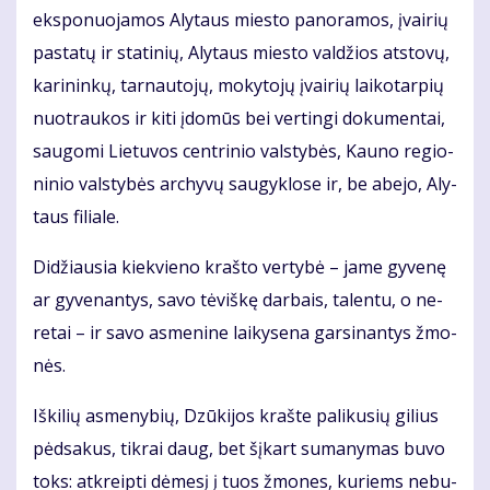
eks­po­nuo­ja­mos Aly­taus mies­to pa­no­ra­mos, įvai­rių
pa­sta­tų ir sta­ti­nių, Aly­taus mies­to val­džios at­sto­vų,
ka­ri­nin­kų, tar­nau­to­jų, mo­ky­to­jų įvai­rių lai­ko­tar­pių
nuo­trau­kos ir ki­ti įdo­mūs bei ver­tin­gi do­ku­men­tai,
sau­go­mi Lie­tu­vos cen­tri­nio vals­ty­bės, Kau­no re­gio­
ni­nio vals­ty­bės ar­chy­vų sau­gyk­lo­se ir, be abe­jo, Aly­
taus fi­lia­le.
Di­džiau­sia kiek­vie­no kraš­to ver­ty­bė – ja­me gy­ve­nę
ar gy­ve­nan­tys, sa­vo tė­viš­kę dar­bais, ta­len­tu, o ne­
re­tai – ir sa­vo as­me­ni­ne lai­ky­se­na gar­si­nan­tys žmo­
nės.
Iš­ki­lių as­me­ny­bių, Dzū­ki­jos kraš­te pa­li­ku­sių gi­lius
pėd­sa­kus, tik­rai daug, bet šį­kart su­ma­ny­mas bu­vo
toks: at­kreip­ti dė­me­sį į tuos žmo­nes, ku­riems ne­bu­