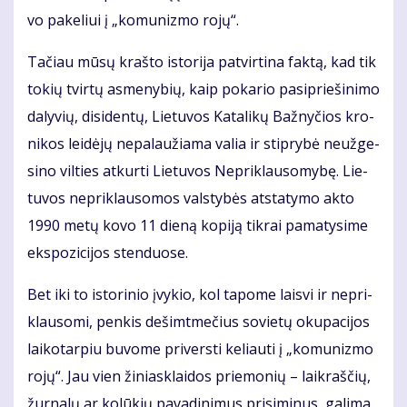
vo pa­ke­liui į „ko­mu­niz­mo ro­jų“.
Ta­čiau mū­sų kraš­to is­to­ri­ja pa­tvir­ti­na fak­tą, kad tik
to­kių tvir­tų as­me­ny­bių, kaip po­ka­rio pa­si­prie­ši­ni­mo
da­ly­vių, di­si­den­tų, Lie­tu­vos Ka­ta­li­kų Baž­ny­čios kro­
ni­kos lei­dė­jų ne­pa­lau­žia­ma va­lia ir stip­ry­bė ne­už­ge­
si­no vil­ties at­kur­ti Lie­tu­vos Ne­pri­klau­so­my­bę. Lie­
tu­vos ne­pri­klau­so­mos vals­ty­bės at­sta­ty­mo ak­to
1990 me­tų ko­vo 11 die­ną ko­pi­ją tik­rai pa­ma­ty­si­me
eks­po­zi­ci­jos sten­duo­se.
Bet iki to is­to­ri­nio įvy­kio, kol ta­po­me lais­vi ir ne­pri­
klau­so­mi, pen­kis de­šimt­me­čius so­vie­tų oku­pa­ci­jos
lai­ko­tar­piu bu­vo­me pri­vers­ti ke­liau­ti į „ko­mu­niz­mo
ro­jų“. Jau vien ži­niask­lai­dos prie­mo­nių – laik­raš­čių,
žur­na­lų ar ko­lū­kių pa­va­di­ni­mus pri­si­mi­nus, ga­li­ma