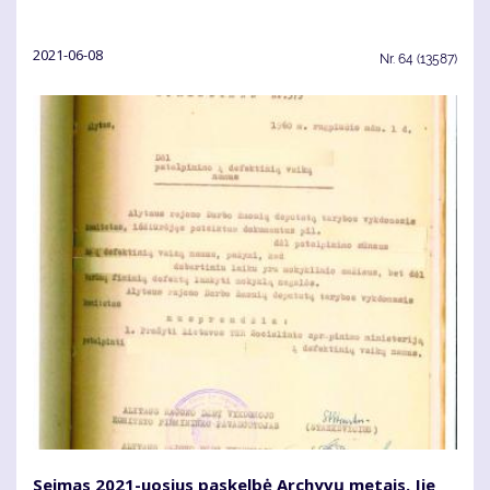
2021-06-08
Nr.
64 (13587)
Sei­mas 2021-uo­sius pa­skel­bė Ar­chy­vų me­tais. Jie