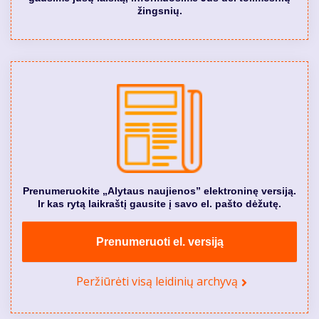
žingsnių.
Prenumeruokite „Alytaus naujienos” elektroninę versiją.
Ir kas rytą laikraštį gausite į savo el. pašto dėžutę.
Prenumeruoti el. versiją
Peržiūrėti visą leidinių archyvą