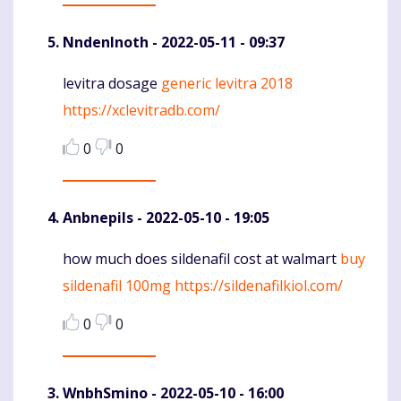
NndenInoth
- 2022-05-11 - 09:37
levitra dosage
generic levitra 2018
Komentaras
https://xclevitradb.com/
0
0
Anbnepils
- 2022-05-10 - 19:05
how much does sildenafil cost at walmart
buy
Komentaras
sildenafil 100mg
https://sildenafilkiol.com/
0
0
WnbhSmino
- 2022-05-10 - 16:00