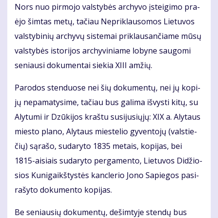
Nors nuo pir­mo­jo vals­ty­bės ar­chy­vo įstei­gi­mo pra­
ėjo šim­tas me­tų, ta­čiau Ne­pri­klau­so­mos Lie­tu­vos
vals­ty­bi­nių ar­chy­vų sis­te­mai pri­klau­san­čia­me mū­sų
vals­ty­bės is­to­ri­jos ar­chy­vi­nia­me lo­by­ne sau­go­mi
se­niau­si do­ku­men­tai sie­kia XI­II am­žių.
Pa­ro­dos sten­duo­se nei šių do­ku­men­tų, nei jų ko­pi­
jų ne­pa­ma­ty­si­me, ta­čiau bus ga­li­ma iš­vys­ti ki­tų, su
Aly­tu­mi ir Dzū­ki­jos kraš­tu su­si­ju­sių­jų: XIX a. Aly­taus
mies­to pla­no, Aly­taus mies­te­lio gy­ven­to­jų (vals­tie­
čių) są­ra­šo, su­da­ry­to 1835 me­tais, ko­pi­jas, bei
1815-ai­siais su­da­ry­to per­ga­men­to, Lie­tu­vos Di­džio­
sios Ku­ni­gaikš­tys­tės kanc­le­rio Jo­no Sa­pie­gos pa­si­
ra­šy­to do­ku­men­to ko­pi­jas.
Be se­niau­sių do­ku­men­tų, de­šim­ty­je sten­dų bus