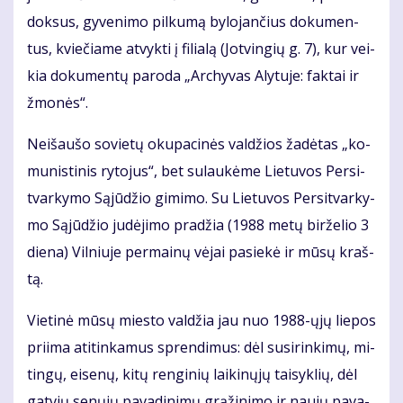
dok­sus, gy­ve­ni­mo pil­ku­mą by­lo­jan­čius do­ku­men­
tus, kvie­čia­me at­vyk­ti į fi­lia­lą (Jot­vin­gių g. 7), kur vei­
kia do­ku­men­tų pa­ro­da „Ar­chy­vas Aly­tu­je: fak­tai ir
žmo­nės“.
Ne­iš­au­šo so­vie­tų oku­pa­ci­nės val­džios ža­dė­tas „ko­
mu­nis­ti­nis ry­to­jus“, bet su­lau­kė­me Lie­tu­vos Per­si­
tvar­ky­mo Są­jū­džio gi­mi­mo. Su Lie­tu­vos Per­si­tvar­ky­
mo Są­jū­džio ju­dė­ji­mo pra­džia (1988 me­tų bir­že­lio 3
die­na) Vil­niu­je per­mai­nų vė­jai pa­sie­kė ir mū­sų kraš­
tą.
Vie­ti­nė mū­sų mies­to val­džia jau nuo 1988-ųjų lie­pos
pri­ima ati­tin­ka­mus spren­di­mus: dėl su­si­rin­ki­mų, mi­
tin­gų, ei­se­nų, ki­tų ren­gi­nių lai­ki­nų­jų tai­syk­lių, dėl
gat­vių se­nų­jų pa­va­di­ni­mų grą­ži­ni­mo ir nau­jų pa­va­