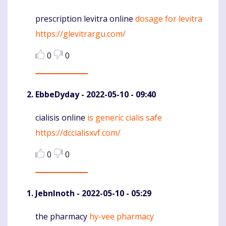
prescription levitra online
dosage for levitra
Komentaras
https://glevitrargu.com/
0
0
EbbeDyday
- 2022-05-10 - 09:40
cialisis online
is generic cialis safe
Komentaras
https://dccialisxvf.com/
0
0
JebnInoth
- 2022-05-10 - 05:29
the pharmacy
hy-vee pharmacy
Komentaras