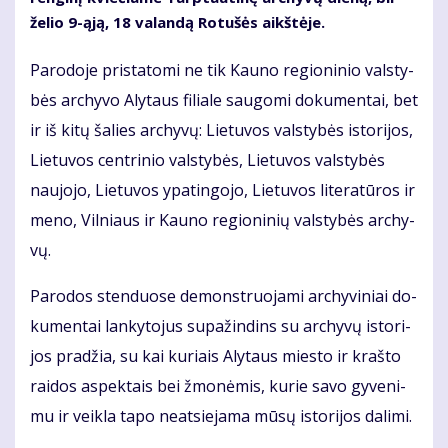
že­lio 9-ąją, 18 va­lan­dą Ro­tu­šės aikš­tė­je.
Pa­ro­do­je pri­sta­to­mi ne tik Kau­no re­gio­ni­nio vals­ty­
bės ar­chy­vo Aly­taus fi­lia­le sau­go­mi do­ku­men­tai, bet
ir iš ki­tų ša­lies ar­chy­vų: Lie­tu­vos vals­ty­bės is­to­ri­jos,
Lie­tu­vos cen­tri­nio vals­ty­bės, Lie­tu­vos vals­ty­bės
nau­jo­jo, Lie­tu­vos ypa­tin­go­jo, Lie­tu­vos li­te­ra­tū­ros ir
me­no, Vil­niaus ir Kau­no re­gio­ni­nių vals­ty­bės ar­chy­
vų.
Pa­ro­dos sten­duo­se de­monst­ruo­ja­mi ar­chy­vi­niai do­
ku­men­tai lan­ky­to­jus su­pa­žin­dins su ar­chy­vų is­to­ri­
jos pra­džia, su kai ku­riais Aly­taus mies­to ir kraš­to
rai­dos as­pek­tais bei žmo­nė­mis, ku­rie sa­vo gy­ve­ni­
mu ir veik­la ta­po ne­at­sie­ja­ma mū­sų is­to­ri­jos da­li­mi.