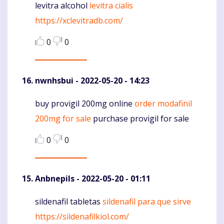
levitra alcohol
levitra cialis
Komentaras
https://xclevitradb.com/
0
0
nwnhsbui
- 2022-05-20 - 14:23
buy provigil 200mg online
order modafinil
Komentaras
200mg for sale
purchase provigil for sale
0
0
Anbnepils
- 2022-05-20 - 01:11
sildenafil tabletas
sildenafil para que sirve
Komentaras
https://sildenafilkiol.com/