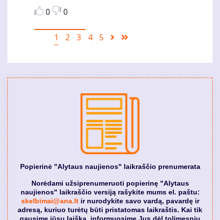
0
0
Pagination
Current
1
Puslapis
2
Puslapis
3
Puslapis
4
Puslapis
5
Sekantis
Last
page
puslapis
page
Popierinė "Alytaus naujienos" laikraščio prenumerata
Norėdami užsiprenumeruoti popierinę "Alytaus
naujienos" laikraščio versiją rašykite mums el. paštu:
skelbimai@ana.lt
ir nurodykite savo vardą, pavardę ir
adresą, kuriuo turėtų būti pristatomas laikraštis. Kai tik
gausime jūsų laišką, informuosime Jus dėl tolimesnių