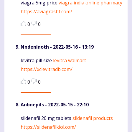
viagra 5mg price
viagra india online pharmacy
Komentaras
https://aviagrasbt.com/
0
0
NndenInoth
- 2022-05-16 - 13:19
levitra pill size
levitra walmart
Komentaras
https://xclevitradb.com/
0
0
Anbnepils
- 2022-05-15 - 22:10
sildenafil 20 mg tablets
sildenafil products
Komentaras
https://sildenafilkiol.com/