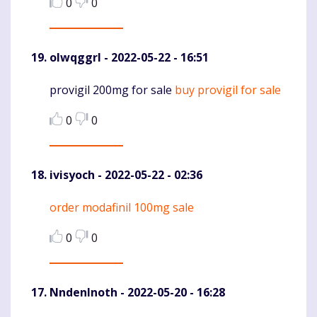
0
0
olwqggrl
- 2022-05-22 - 16:51
provigil 200mg for sale
buy provigil for sale
Komentaras
0
0
ivisyoch
- 2022-05-22 - 02:36
order modafinil 100mg sale
Komentaras
0
0
NndenInoth
- 2022-05-20 - 16:28