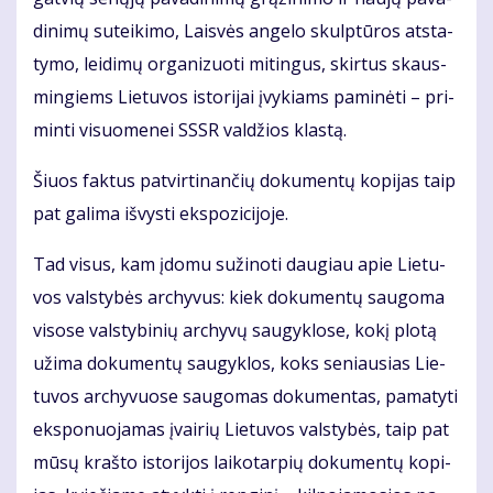
di­ni­mų su­tei­ki­mo, Lais­vės an­ge­lo skulp­tū­ros at­sta­
ty­mo, lei­di­mų or­ga­ni­zuo­ti mi­tin­gus, skir­tus skaus­
min­giems Lie­tu­vos is­to­ri­jai įvy­kiams pa­mi­nė­ti – pri­
min­ti vi­suo­me­nei SSSR val­džios klas­tą.
Šiuos fak­tus pa­tvir­ti­nan­čių do­ku­men­tų ko­pi­jas taip
pat ga­li­ma iš­vys­ti eks­po­zi­ci­jo­je.
Tad vi­sus, kam įdo­mu su­ži­no­ti dau­giau apie Lie­tu­
vos vals­ty­bės ar­chy­vus: kiek do­ku­men­tų sau­go­ma
vi­so­se vals­ty­bi­nių ar­chy­vų sau­gyk­lo­se, ko­kį plo­tą
už­ima do­ku­men­tų sau­gyk­los, koks se­niau­sias Lie­
tu­vos ar­chy­vuo­se sau­go­mas do­ku­men­tas, pa­ma­ty­ti
eks­po­nuo­ja­mas įvai­rių Lie­tu­vos vals­ty­bės, taip pat
mū­sų kraš­to is­to­ri­jos lai­ko­tar­pių do­ku­men­tų ko­pi­