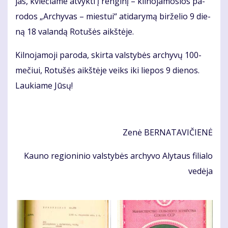
jas, kvie­čia­me at­vyk­ti į ren­gi­nį – kil­no­ja­mo­sios pa­
ro­dos „Ar­chy­vas – mies­tui“ ati­da­ry­mą bir­že­lio 9 die­
ną 18 va­lan­dą Ro­tu­šės aikš­tė­je.
Kil­no­ja­mo­ji pa­ro­da, skir­ta vals­ty­bės ar­chy­vų 100-
me­čiui, Ro­tu­šės aikš­tė­je veiks iki lie­pos 9 die­nos.
Lau­kia­me Jū­sų!
Ze­nė
BER­NA­TA­VI­ČIE­NĖ
Kau­no re­gio­ni­nio vals­ty­bės ar­chy­vo Aly­taus fi­lia­lo
ve­dė­ja