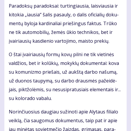
Pa­ra­dok­sų pa­ra­dok­sai: tur­tin­giau­sia, lais­viau­sia ir
ki­to­kia „iau­sia“ ša­lis pa­sau­ly, o da­lis ofi­cia­lių do­ku­
men­tų by­lo­ja kar­di­na­liai prie­šin­gus fak­tus. Trū­ko
ne tik au­to­mo­bi­lių, že­mės ūkio tech­ni­kos, bet ir
įvai­riau­sių kas­die­nio var­to­ji­mo, mais­to pre­kių.
O štai įvai­riau­sių for­mų ko­vų pil­ni ne tik vie­ti­nės
val­džios, bet ir ko­lū­kių, mo­kyk­lų do­ku­men­tai: ko­va
su ko­mu­niz­mo prie­šais, už aukš­tą dar­bo na­šu­mą,
už duo­nos tau­py­mą, su dar­bo draus­mės pa­žei­dė­
jais, pik­tžo­lė­mis, su nesu­si­pra­tu­siais ele­men­tais ir...
su ko­lo­ra­do va­ba­lu.
No­rin­čiuo­sius dau­giau su­ži­no­ti apie Aly­taus fi­lia­lo
veik­lą, čia sau­go­mus do­ku­men­tus, taip pat ir apie
jau mi­nė­tas so­viet­me­čio žaiz­das, gri­ma­sas, pa­ra­