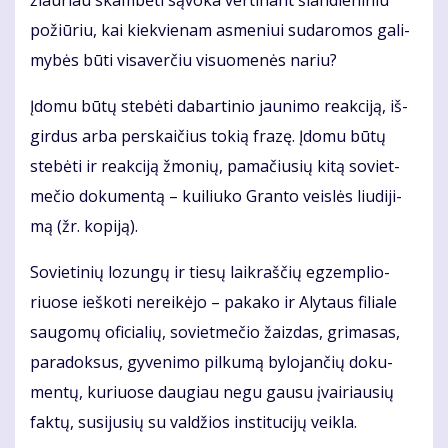
po­žiū­riu, kai kiek­vie­nam as­me­niui su­da­ro­mos ga­li­
my­bės bū­ti vi­sa­ver­čiu vi­suo­me­nės na­riu?
Įdo­mu bū­tų ste­bė­ti da­bar­ti­nio jau­ni­mo re­ak­ci­ją, iš­
gir­dus ar­ba per­skai­čius to­kią fra­zę. Įdo­mu bū­tų
ste­bė­ti ir re­ak­ci­ją žmo­nių, pa­ma­čiu­sių ki­tą so­viet­
me­čio do­ku­men­tą – kui­liu­ko Gran­to veis­lės liu­di­ji­
mą (žr. ko­pi­ją).
So­vie­ti­nių lo­zun­gų ir tie­sų laik­raš­čių eg­zem­plio­
riuo­se ieš­ko­ti ne­rei­kė­jo – pa­ka­ko ir Aly­taus fi­lia­le
sau­go­mų ofi­cia­lių, so­viet­me­čio žaiz­das, gri­ma­sas,
pa­ra­dok­sus, gy­ve­ni­mo pil­ku­mą by­lo­jan­čių do­ku­
men­tų, ku­riuo­se dau­giau ne­gu gau­su įvai­riau­sių
fak­tų, su­si­ju­sių su val­džios ins­ti­tu­ci­jų veik­la.