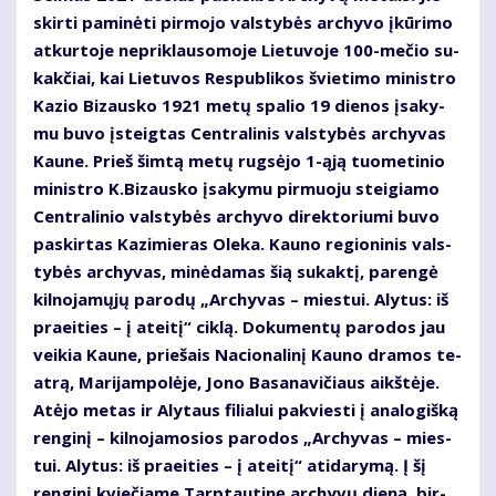
skir­ti pa­mi­nė­ti pir­mo­jo vals­ty­bės ar­chy­vo įkū­ri­mo
at­kur­to­je ne­pri­klau­so­mo­je Lie­tu­vo­je 100-me­čio su­
kak­čiai, kai Lie­tu­vos Res­pub­li­kos švie­ti­mo mi­nist­ro
Ka­zio Bi­zaus­ko 1921 me­tų spa­lio 19 die­nos įsa­ky­
mu bu­vo įsteig­tas Cen­tra­li­nis vals­ty­bės ar­chy­vas
Kau­ne. Prieš šim­tą me­tų rug­sė­jo 1-ąją tuo­me­ti­nio
mi­nist­ro K.Bi­zaus­ko įsa­ky­mu pir­muo­ju stei­gia­mo
Cen­tra­li­nio vals­ty­bės ar­chy­vo di­rek­to­riu­mi bu­vo
pa­skir­tas Ka­zi­mie­ras Ole­ka. Kau­no re­gio­ni­nis vals­
ty­bės ar­chy­vas, mi­nė­da­mas šią su­kak­tį, pa­ren­gė
kil­no­ja­mų­jų pa­ro­dų „Archyvas – miestui. Alytus: iš
praeities – į ateitį“ cik­lą. Do­ku­men­tų pa­ro­dos jau
vei­kia Kau­ne, prie­šais Na­cio­na­li­nį Kau­no dra­mos te­
at­rą, Ma­ri­jam­po­lė­je, Jo­no Ba­sa­na­vi­čiaus aikš­tė­je.
At­ėjo me­tas ir Aly­taus fi­lia­lui pa­kvies­ti į ana­lo­giš­ką
ren­gi­nį – kil­no­ja­mo­sios pa­ro­dos „Ar­chy­vas – mies­
tui. Alytus: iš praeities – į ateitį“ ati­da­ry­mą. Į šį
ren­gi­nį kvie­čia­me Tarp­tau­ti­nę ar­chy­vų die­ną, bir­