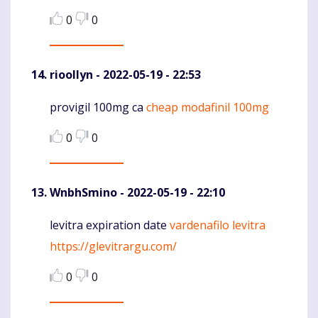
0
0
rioollyn
- 2022-05-19 - 22:53
provigil 100mg ca
cheap modafinil 100mg
Komentaras
0
0
WnbhSmino
- 2022-05-19 - 22:10
levitra expiration date
vardenafilo levitra
Komentaras
https://glevitrargu.com/
0
0