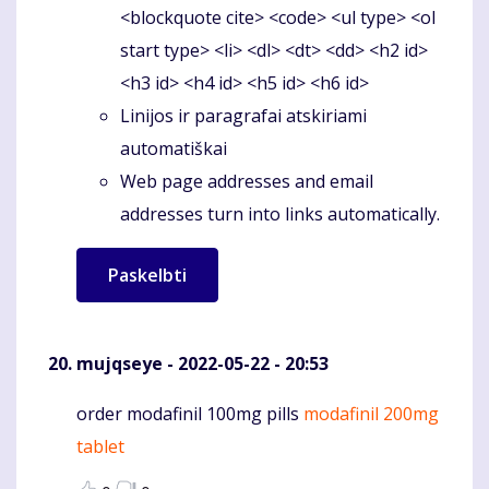
<blockquote cite> <code> <ul type> <ol
start type> <li> <dl> <dt> <dd> <h2 id>
<h3 id> <h4 id> <h5 id> <h6 id>
Linijos ir paragrafai atskiriami
automatiškai
Web page addresses and email
addresses turn into links automatically.
mujqseye
- 2022-05-22 - 20:53
order modafinil 100mg pills
modafinil 200mg
Komentaras
tablet