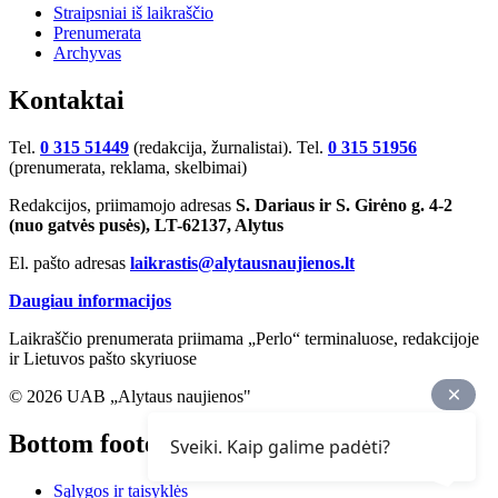
Straipsniai iš laikraščio
Prenumerata
Archyvas
Kontaktai
Tel.
0 315 51449
(redakcija, žurnalistai). Tel.
0 315 51956
(prenumerata, reklama, skelbimai)
Redakcijos, priimamojo adresas
S. Dariaus ir S. Girėno g. 4-2
(nuo gatvės pusės), LT-62137, Alytus
El. pašto adresas
laikrastis@alytausnaujienos.lt
Daugiau informacijos
Laikraščio prenumerata priimama „Perlo“ terminaluose, redakcijoje
ir Lietuvos pašto skyriuose
© 2026 UAB „Alytaus naujienos"
Bottom footer
Sveiki. Kaip galime padėti?
Sąlygos ir taisyklės