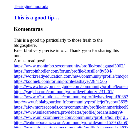
Tiesioginė nuoroda
This is a good tip…
Komentaras
This is a good tip particularly to those fresh to the
blogosphere.
Brief bbut very precise info… Thank yyou for sharing this
one.
A must read post!
https://www.monimbo.se/community/profile/rondagagai3902/
https://mrcoinhodler.com/forum/profile/drusilla48y584/
https://workreadyeducation.com/new/community/profile/cmcjo
https://kodmek.com/forum/profile/lashaye72841565
https://www.chicagomusicguide.com/community/profile/leonel
https://yagida.com/community/profile/efrainczd231261/
https://www.o2solutions.ae/community/profile/haydenpnl30352
http://www.fablabgourdon.fr/community/profile/jeffryeow36959
https://afewmoreseconds.com/community/profile/annmariekeel
https://www.enlacarretera.pro/debates/profile/jordanslattery9/
https://www.unixcommerce.com/community/profile/hollylyng1
https://teatimebonanza.com/community/profile/anita153953259
https://mapatriotsparty.com/community/profile/zanemendes562