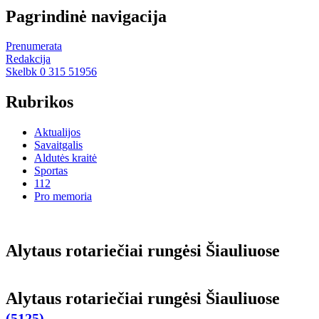
Pagrindinė navigacija
Prenumerata
Redakcija
Skelbk 0 315 51956
Rubrikos
Aktualijos
Savaitgalis
Aldutės kraitė
Sportas
112
Pro memoria
Aly­taus ro­ta­rie­čiai run­gė­si Šiau­liuo­se
Aly­taus ro­ta­rie­čiai run­gė­si Šiau­liuo­se
(5125)