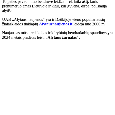
To paties pavadinimo bendrovė leidžia ir
el. laikraštį,
kuris
prenumeruojamas Lietuvoje ir kitur, kur gyvena, dirba, poilsiauja
alytiškiai.
UAB „Alytaus naujienos“ yra ir Dzūkijoje vieno populiariausių
žiniasklaidos tinklapių
Alytausnaujienos.lt
leidėja nuo 2000 m.
Naujausias mūsų redakcijos ir kūrybinių bendradarbių spaudinys yra
2024 metais pradėtas leisti
„Alytaus žurnalas“.