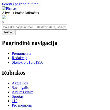
Pereiti į pagrindinį turinį
Alytaus krašto laikraštis
×
Pagrindinė navigacija
Prenumerata
Redakcija
Skelbk 0 315 51956
Rubrikos
Aktualijos
Savaitgalis
Aldutės kraitė
Sportas
112
Pro memoria