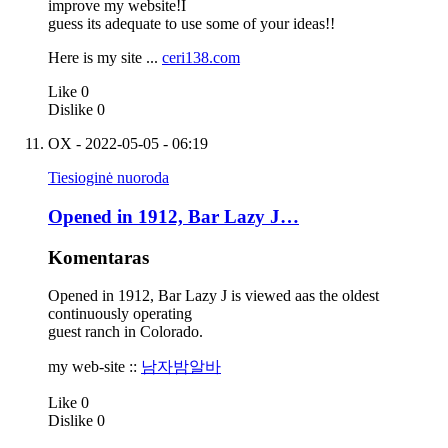
improve my website!I
guess its adequate to use some of your ideas!!
Here is my site ...
ceri138.com
Like
0
Dislike
0
OX
- 2022-05-05 - 06:19
Tiesioginė nuoroda
Opened in 1912, Bar Lazy J…
Komentaras
Opened in 1912, Bar Lazy J is viewed aas the oldest
continuously operating
guest ranch in Colorado.
my web-site ::
남자밤알바
Like
0
Dislike
0