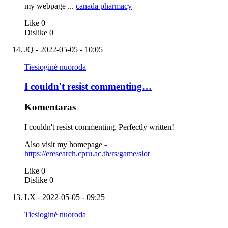
my webpage ...
canada pharmacy
Like
0
Dislike
0
JQ
- 2022-05-05 - 10:05
Tiesioginė nuoroda
I couldn't resist commenting…
Komentaras
I couldn't resist commenting. Perfectly written!
Also visit my homepage -
https://eresearch.cpru.ac.th/rs/game/slot
Like
0
Dislike
0
LX
- 2022-05-05 - 09:25
Tiesioginė nuoroda