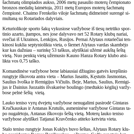
šach­ma­tų olim­pia­dos auk­so, 2006 me­tų pa­sau­lio mo­te­rų čem­pio­na­to
bron­zos me­da­lių lai­mė­to­ja, 2011 me­tų Eu­ro­pos mo­te­rų šach­ma­tų
čem­pio­nė. Chai­mo Fren­ke­lio vi­lo­je šach­ma­tų did­meist­rė su­ren­gė si­
mul­ta­ną su Ro­ta­ria­dos da­ly­viais.
Ke­tu­rio­li­ko­je spor­to ša­kų vy­ku­sio­se var­žy­bo­se iš tie­sų ne­trū­ko spor­
ti­nio azar­to, įtam­pos, nes jo­se da­ly­va­vo net 52 Ro­ta­ry klu­bų na­riai,
sve­čiai iš Uk­rai­nos, Len­ki­jos, Ru­si­jos. Per­nai Aly­taus ro­ta­rie­čiai ten­
ki­no­si kuk­lia sep­ty­nio­lik­ta vie­ta, o šie­met Aly­taus var­das skam­bė­jo
kur kas daž­niau – su­rin­kę 53 taš­kus, aly­tiš­kiai už­ėmė aukš­tą šeš­tą
vie­tą. Nuo penk­tą vie­tą už­ėmu­sio Kau­no Han­za Ro­ta­ry klu­bo at­si­
lik­ta vos 0,75 taš­ko.
Ko­man­di­nė­se var­žy­bo­se be­ne la­biau­siai džiu­gi­no gat­vės krep­ši­nio
rung­ty­je iš­ko­vo­ta an­tra vie­ta – Ma­rius Ja­sai­tis, Kęs­tu­tis Jas­mon­tas,
Sau­lius Ivoš­ka ir Re­mi­gi­jus Vi­čiu­lis. Be­je, Ma­rius, Sau­lius, Re­mi­gi­
jus ir Dai­nius Juo­zai­tis iš­va­ka­rė­se bou­lin­go (med­ta­kio kėg­lių) var­žy­
bo­se pel­nė šeš­tą vie­tą.
Lau­ko te­ni­so vy­rų dve­je­tų var­žy­bo­se ne­nu­ga­li­mi pa­si­ro­dė Gin­ta­ras
Kruč­kaus­kas ir An­ta­nas Kru­tu­lis, as­me­ni­nė­se var­žy­bo­se Gin­ta­ras ta­
po nu­ga­lė­to­ju, An­ta­nas iš­ko­vo­jo šeš­tą vie­tą. Mo­te­rų lau­ko te­ni­so
var­žy­bo­se aly­tiš­kei Tat­ja­nai Krav­čen­ko ati­te­ko ket­vir­ta vie­ta.
Sta­lo te­ni­so rung­ty­je Jo­nas Kuk­lys bu­vo šeš­tas, Aly­taus Ro­ta­ry klu­