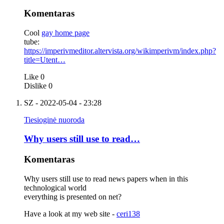
Komentaras
Cool
gay home page
tube:
https://imperivmeditor.altervista.org/wikimperivm/index.php?
title=Utent…
Like
0
Dislike
0
SZ
- 2022-05-04 - 23:28
Tiesioginė nuoroda
Why users still use to read…
Komentaras
Why users still use to read news papers when in this
technological world
everything is presented on net?
Have a look at my web site -
ceri138