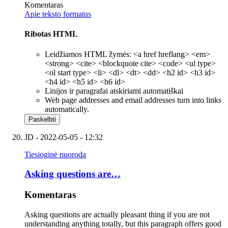
Komentaras
Apie teksto formatus
Ribotas HTML
Leidžiamos HTML žymės: <a href hreflang> <em>
<strong> <cite> <blockquote cite> <code> <ul type>
<ol start type> <li> <dl> <dt> <dd> <h2 id> <h3 id>
<h4 id> <h5 id> <h6 id>
Linijos ir paragrafai atskiriami automatiškai
Web page addresses and email addresses turn into links
automatically.
JD
- 2022-05-05 - 12:32
Tiesioginė nuoroda
Asking questions are…
Komentaras
Asking questions are actually pleasant thing if you are not
understanding anything totally, but this paragraph offers good