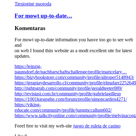
Tiesioginė nuoroda
For mowt up-to-date…
Komentaras
For mowt up-to-date information you hasve too go to see web
and
on web I found thiis website as a modt excellent site for latest
updates.
https://leipzig-
paunsdorf.de/nachbarschaftschallenge/profile/maricelary…
https://bizybookstore.com/community/profile/aliroper5148943/
https://terapiaydesarrollo.cl/community/profile/elmafarr2252649
http://rightsgrab.com/community/profile/geraldteeter089/
http://revistasi.com.br/community/profile/gabrielagillesp
https://1001kieunghe.com/forum/profile/simoncarden4271/
https://viking-
educate.com/community/profile/jungmccallum602/
https://www.talkcityonline.com/community/profile/melvinacosta
Feeel free to visit my web-site
juego de ruleta de casino