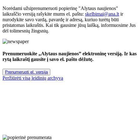
Norėdami užsiprenumeruoti popierinę "Alytaus naujienos"
laikraščio versiją rašykite mums el. paštu:
skelbimai@ana.lt
ir
nurodykite savo vardą, pavardę ir adresą, kuriuo turėtų būti
pristatomas laikraštis. Kai tik gausime jūsų laišką, informuosime Jus
dėl tolimesnių žingsnių.
Prenumeruokite „Alytaus naujienos” elektroninę versiją. Ir kas
rytą laikraštį gausite į savo el. pašto dėžutę.
Prenumeruoti el. versiją
Peržiūrėti visą leidinių archyvą