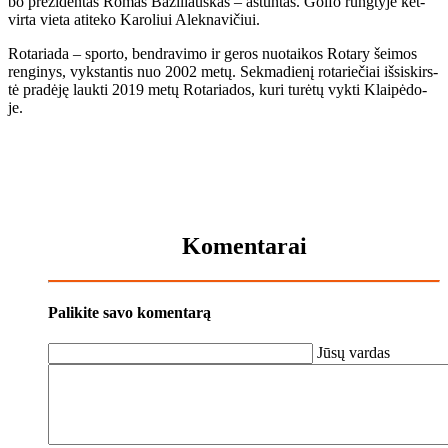
bo pre­zi­den­tas Ro­mas Ba­zi­liaus­kas – aš­tun­tas. Gol­fo rung­ty­je ket­
vir­ta vie­ta ati­te­ko Ka­ro­liui Alek­na­vi­čiui.
Ro­ta­ria­da – spor­to, ben­dra­vi­mo ir ge­ros nuo­tai­kos Ro­ta­ry šei­mos
ren­gi­nys, vyks­tan­tis nuo 2002 me­tų. Sek­ma­die­nį ro­ta­rie­čiai iš­si­skirs­
tė pra­dė­ję lauk­ti 2019 me­tų Ro­ta­ria­dos, ku­ri tu­rė­tų vyk­ti Klai­pė­do­
je.
Komentarai
Palikite savo komentarą
Jūsų vardas