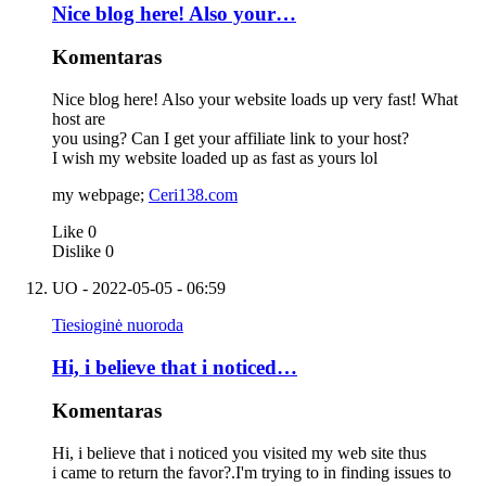
Nice blog here! Also your…
Komentaras
Nice blog here! Also your website loads up very fast! What
host are
you using? Can I get your affiliate link to your host?
I wish my website loaded up as fast as yours lol
my webpage;
Ceri138.com
Like
0
Dislike
0
UO
- 2022-05-05 - 06:59
Tiesioginė nuoroda
Hi, i believe that i noticed…
Komentaras
Hi, i believe that i noticed you visited my web site thus
i came to return the favor?.I'm trying to in finding issues to