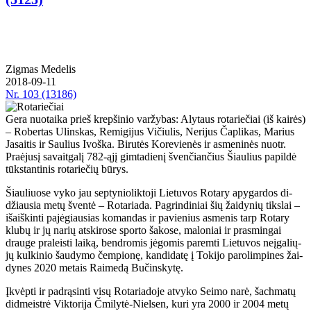
Zig­mas Me­de­lis
2018-09-11
Nr.
103 (13186)
Gera nuotaika prieš krepšinio varžybas: Alytaus rotariečiai (iš kairės)
– Robertas Ulinskas, Remigijus Vičiulis, Nerijus Čaplikas, Marius
Jasaitis ir Saulius Ivoška. Bi­ru­tės Ko­re­vie­nės ir as­me­ni­nės nuotr.
Pra­ėju­sį sa­vait­ga­lį 782-ąjį gim­ta­die­nį šven­čian­čius Šiau­lius pa­pil­dė
tūks­tan­ti­nis ro­ta­rie­čių bū­rys.
Šiau­liuo­se vy­ko jau sep­ty­nio­lik­to­ji Lie­tu­vos Ro­ta­ry apy­gar­dos di­
džiau­sia me­tų šven­tė – Ro­ta­ria­da. Pa­grin­di­niai šių žai­dy­nių tiks­lai –
iš­aiš­kin­ti pa­jė­giau­sias ko­man­das ir pa­vie­nius as­me­nis tarp Ro­ta­ry
klu­bų ir jų na­rių at­ski­ro­se spor­to ša­ko­se, ma­lo­niai ir pra­smin­gai
drau­ge pra­leis­ti lai­ką, ben­dro­mis jė­go­mis pa­rem­ti Lie­tu­vos ne­įga­lių­
jų kul­ki­nio šau­dy­mo čem­pio­nę, kan­di­da­tę į To­ki­jo pa­ro­lim­pi­nes žai­
dy­nes 2020 me­tais Rai­me­dą Bu­čins­ky­tę.
Įkvėp­ti ir pa­drą­sin­ti vi­sų Ro­ta­ria­do­je at­vy­ko Sei­mo na­rė, šach­ma­tų
did­meist­rė Vik­to­ri­ja Čmi­ly­tė-Niel­sen, ku­ri yra 2000 ir 2004 me­tų