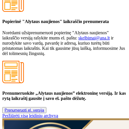
Popierinė "Alytaus naujienos" laikraščio prenumerata
Norėdami užsiprenumeruoti popierinę "Alytaus naujienos"
laikraščio versiją rašykite mums el. paštu:
skelbimai@ana.lt
ir
nurodykite savo vardą, pavardę ir adresą, kuriuo turėtų būti
pristatomas laikraštis. Kai tik gausime jūsų laišką, informuosime Jus
dėl tolimesnių žingsnių.
Prenumeruokite „Alytaus naujienos” elektroninę versiją. Ir kas
rytą laikraštį gausite į savo el. pašto dėžutę.
Prenumeruoti el. versiją
Peržiūrėti visą leidinių archyvą