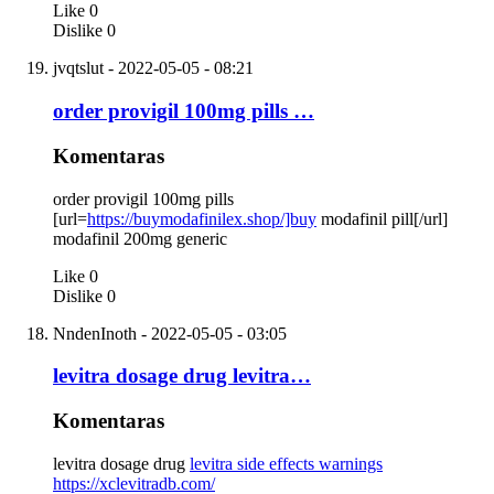
Like
0
Dislike
0
jvqtslut
- 2022-05-05 - 08:21
order provigil 100mg pills …
Komentaras
order provigil 100mg pills
[url=
https://buymodafinilex.shop/]buy
modafinil pill[/url]
modafinil 200mg generic
Like
0
Dislike
0
NndenInoth
- 2022-05-05 - 03:05
levitra dosage drug levitra…
Komentaras
levitra dosage drug
levitra side effects warnings
https://xclevitradb.com/