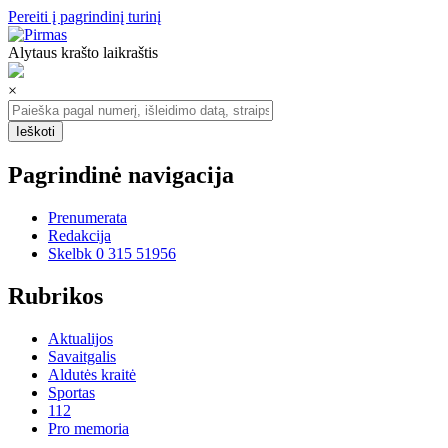
Pereiti į pagrindinį turinį
Alytaus krašto laikraštis
×
Pagrindinė navigacija
Prenumerata
Redakcija
Skelbk 0 315 51956
Rubrikos
Aktualijos
Savaitgalis
Aldutės kraitė
Sportas
112
Pro memoria