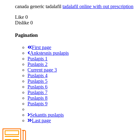
canada generic tadalafil
tadalafil online with out prescription
Like
0
Dislike
0
Pagination
First page
Ankstesnis puslapis
Puslapis
1
Puslapis
2
Current page
3
Puslapis
4
Puslapis
5
Puslapis
6
Puslapis
7
Puslapis
8
Puslapis
9
Sekantis puslapis
Last page