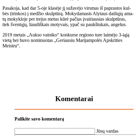
Pa­sa­ko­ja, kad dar 5-oje kla­sė­je jį su­ža­vė­jo vir­smas iš pa­pras­tos kul­
bės (trin­kos) į me­džio skulp­tū­rą. Mo­ky­da­ma­sis Aly­taus dai­lių­jų ama­
tų mo­kyk­lo­je per tre­jus me­tus kū­rė pa­čias įvai­riau­sias skulp­tū­ras,
tiek šven­tų­jų, liau­diš­kais mo­ty­vais, ypač su paukš­tu­kais, an­ge­lus.
2019 me­tais „Auk­so vai­ni­ko“ kon­kur­se re­gio­no tu­re lai­mė­jo 3-iąją
vie­tą bei bu­vo no­mi­nuo­tas „Ge­riau­siu Ma­ri­jam­po­lės Ap­skri­ties
Meist­ru“.
Komentarai
Palikite savo komentarą
Jūsų vardas