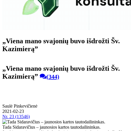
„Vie­na ma­no sva­jo­nių bu­vo iš­drož­ti Šv.
Ka­zi­mie­rą”
„Vie­na ma­no sva­jo­nių bu­vo iš­drož­ti Šv.
Ka­zi­mie­rą”
(344)
Saulė Pinkevičienė
2021-02-23
Nr.
23 (13546)
Tada Sidaravičius – jaunosios kartos tautodailininkas.