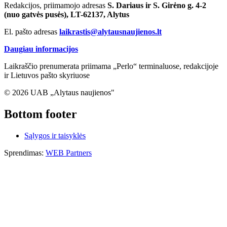
Redakcijos, priimamojo adresas
S. Dariaus ir S. Girėno g. 4-2
(nuo gatvės pusės), LT-62137, Alytus
El. pašto adresas
laikrastis@alytausnaujienos.lt
Daugiau informacijos
Laikraščio prenumerata priimama „Perlo“ terminaluose, redakcijoje
ir Lietuvos pašto skyriuose
© 2026 UAB „Alytaus naujienos"
Bottom footer
Sąlygos ir taisyklės
Sprendimas:
WEB Partners