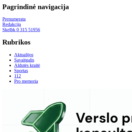
Pagrindinė navigacija
Prenumerata
Redakcija
Skelbk 0 315 51956
Rubrikos
Aktualijos
Savaitgalis
Aldutės kraitė
Sportas
112
Pro memoria