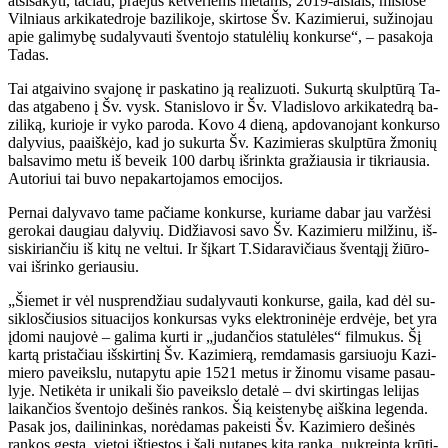
at­si­sa­ky­ti, ta­čiau, pra­ėjus ket­ve­riems me­tams, 2019-ai­siais, mi­šio­se
Vil­niaus ar­ki­ka­ted­ro­je ba­zi­li­ko­je, skir­to­se Šv. Ka­zi­mie­rui, su­ži­no­jau
apie ga­li­my­bę su­da­ly­vau­ti šven­to­jo sta­tu­lė­lių kon­kur­se“, – pa­sa­ko­ja
Ta­das.
Tai at­gai­vi­no sva­jo­nę ir pa­ska­ti­no ją re­a­li­zuo­ti. Su­kur­tą skulp­tū­rą Ta­
das at­ga­be­no į Šv. vysk. Sta­nis­lo­vo ir Šv. Vla­dis­lo­vo ar­ki­ka­ted­rą ba­
zi­li­ką, ku­rio­je ir vy­ko pa­ro­da. Ko­vo 4 die­ną, ap­do­va­no­jant kon­kur­so
da­ly­vius, pa­aiš­kė­jo, kad jo su­kur­ta Šv. Ka­zi­mie­ras skulp­tū­ra žmo­nių
bal­sa­vi­mo me­tu iš be­veik 100 dar­bų iš­rink­ta gra­žiau­sia ir tik­riau­sia.
Au­to­riui tai bu­vo ne­pa­kar­to­ja­mos emo­ci­jos.
Per­nai da­ly­va­vo ta­me pa­čia­me kon­kur­se, ku­ria­me da­bar jau var­žė­si
ge­ro­kai dau­giau da­ly­vių. Di­džia­vo­si sa­vo Šv. Ka­zi­mie­ru mil­ži­nu, iš­
si­ski­rian­čiu iš ki­tų ne vel­tui. Ir šį­kart T.Si­da­ra­vi­čiaus šven­tą­jį žiū­ro­
vai iš­rin­ko ge­riau­siu.
„Šie­met ir vėl nu­spren­džiau su­da­ly­vau­ti kon­kur­se, gai­la, kad dėl su­
si­klos­čiu­sios si­tu­a­ci­jos kon­kur­sas vyks elek­tro­ni­nė­je erd­vė­je, bet yra
įdo­mi nau­jo­vė – ga­li­ma kur­ti ir „ju­dan­čios sta­tu­lė­les“ fil­mu­kus. Šį
kar­tą pri­sta­čiau iš­skir­ti­nį Šv. Ka­zi­mie­rą, rem­da­ma­sis gar­siuo­ju Ka­zi­
mie­ro pa­veiks­lu, nu­ta­py­tu apie 1521 me­tus ir ži­no­mu vi­sa­me pa­sau­
ly­je. Ne­ti­kė­ta ir uni­ka­li šio pa­veiks­lo de­ta­lė – dvi skir­tin­gas le­li­jas
lai­kan­čios šven­to­jo de­ši­nės ran­kos. Šią keis­te­ny­bę aiš­ki­na le­gen­da.
Pa­sak jos, dai­li­nin­kas, no­rė­da­mas pa­keis­ti Šv. Ka­zi­mie­ro de­ši­nės
ran­kos ges­tą, vie­toj iš­ties­tos į ša­lį nu­ta­pęs ki­tą ran­ką, nu­kreip­tą krū­ti­