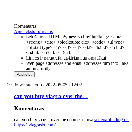
Komentaras
Apie teksto formatus
Leidžiamos HTML žymės: <a href hreflang> <em>
<strong> <cite> <blockquote cite> <code> <ul type>
<ol start type> <li> <dl> <dt> <dd> <h2 id> <h3 id>
<h4 id> <h5 id> <h6 id>
Linijos ir paragrafai atskiriami automatiškai
Web page addresses and email addresses turn into links
automatically.
JolwIssuenoup
- 2022-05-05 - 12:02
can you buy viagra over the…
Komentaras
can you buy viagra over the counter in usa
sildenafil 50mg uk
https://aviagrasbt.com/