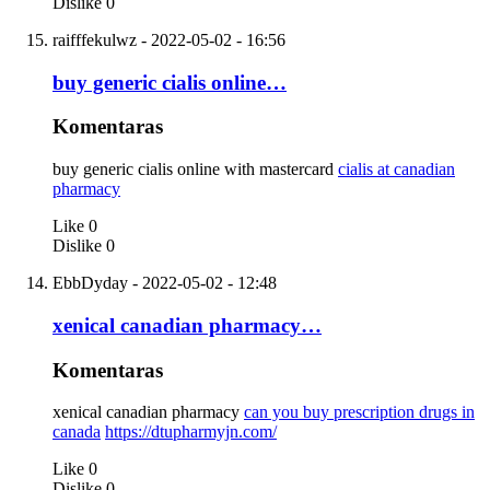
Dislike
0
raifffekulwz
- 2022-05-02 - 16:56
buy generic cialis online…
Komentaras
buy generic cialis online with mastercard
cialis at canadian
pharmacy
Like
0
Dislike
0
EbbDyday
- 2022-05-02 - 12:48
xenical canadian pharmacy…
Komentaras
xenical canadian pharmacy
can you buy prescription drugs in
canada
https://dtupharmyjn.com/
Like
0
Dislike
0