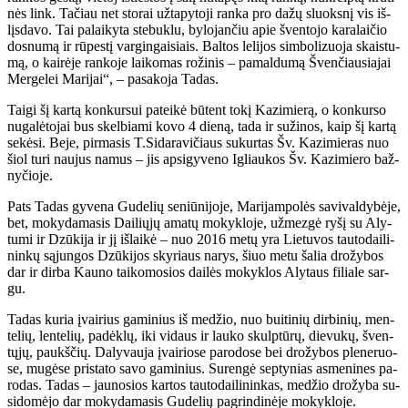
nės link. Ta­čiau net sto­rai už­ta­py­to­ji ran­ka pro da­žų sluoks­nį vis iš­
lįs­da­vo. Tai pa­lai­ky­ta ste­buk­lu, by­lo­jan­čiu apie šven­to­jo ka­ra­lai­čio
dos­nu­mą ir rū­pes­tį var­gin­gai­siais. Bal­tos le­li­jos sim­bo­li­zuo­ja skais­tu­
mą, o kai­rė­je ran­ko­je lai­ko­mas ro­ži­nis – pa­mal­du­mą Šven­čiau­sia­jai
Mer­ge­lei Ma­ri­jai“, – pa­sa­ko­ja Ta­das.
Tai­gi šį kar­tą kon­kur­sui pa­tei­kė bū­tent to­kį Ka­zi­mie­rą, o kon­kur­so
nu­ga­lė­to­jai bus skel­bia­mi ko­vo 4 die­ną, ta­da ir su­ži­nos, kaip šį kar­tą
se­kė­si. Be­je, pir­ma­sis T.Si­da­ra­vi­čiaus su­kur­tas Šv. Ka­zi­mie­ras nuo
šiol tu­ri nau­jus na­mus – jis ap­si­gy­ve­no Ig­liau­kos Šv. Ka­zi­mie­ro baž­
ny­čio­je.
Pats Ta­das gy­ve­na Gu­de­lių se­niū­ni­jo­je, Ma­ri­jam­po­lės sa­vi­val­dy­bė­je,
bet, mo­ky­da­ma­sis Dai­lių­jų ama­tų mo­kyk­lo­je, už­mez­gė ry­šį su Aly­
tu­mi ir Dzū­ki­ja ir jį iš­lai­kė – nuo 2016 me­tų yra Lie­tu­vos tau­to­dai­li­
nin­kų są­jun­gos Dzū­ki­jos sky­riaus na­rys, šiuo me­tu ša­lia dro­žy­bos
dar ir dir­ba Kau­no tai­ko­mo­sios dai­lės mo­kyk­los Aly­taus fi­lia­le sar­
gu.
Ta­das ku­ria įvai­rius ga­mi­nius iš me­džio, nuo bui­ti­nių dir­bi­nių, men­
te­lių, len­te­lių, pa­dėk­lų, iki vi­daus ir lau­ko skulp­tū­rų, die­vu­kų, šven­
tų­jų, paukš­čių. Da­ly­vau­ja įvai­rio­se pa­ro­do­se bei dro­žy­bos ple­ne­ruo­
se, mu­gė­se pri­sta­to sa­vo ga­mi­nius. Su­ren­gė sep­ty­nias as­me­ni­nes pa­
ro­das. Ta­das – jau­no­sios kar­tos tau­to­dai­li­nin­kas, me­džio dro­žy­ba su­
si­do­mė­jo dar mo­ky­da­ma­sis Gu­de­lių pa­grin­di­nė­je mo­kyk­lo­je.