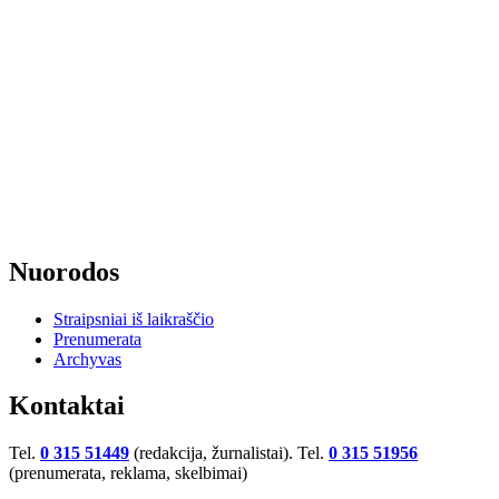
Nuorodos
Straipsniai iš laikraščio
Prenumerata
Archyvas
Kontaktai
Tel.
0 315 51449
(redakcija, žurnalistai). Tel.
0 315 51956
(prenumerata, reklama, skelbimai)