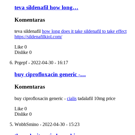
teva sildenafil how long…
Komentaras
teva sildenafil
how long does it take sildenafil to take effect
https://sildenafilkiol.com/
Like
0
Dislike
0
Prgepf
- 2022-04-30 - 16:17
buy ciprofloxacin generic -…
Komentaras
buy ciprofloxacin generic -
cialis
tadalafil 10mg price
Like
0
Dislike
0
WnbhSmino
- 2022-04-30 - 15:23