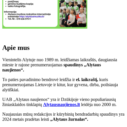
Apie mus
Vienintelis Alytuje nuo 1989 m. leidžiamas laikraštis, daugiausia
mieste ir rajone prenumeruojamas
spaudinys „Alytaus
naujienos“.
To paties pavadinimo bendrovė leidžia ir
el. laikraštį,
kuris
prenumeruojamas Lietuvoje ir kitur, kur gyvena, dirba, poilsiauja
alytiškiai.
UAB „Alytaus naujienos“ yra ir Dzūkijoje vieno populiariausių
žiniasklaidos tinklapių
Alytausnaujienos.lt
leidėja nuo 2000 m.
Naujausias mūsų redakcijos ir kūrybinių bendradarbių spaudinys yra
2024 metais pradėtas leisti
„Alytaus žurnalas“.