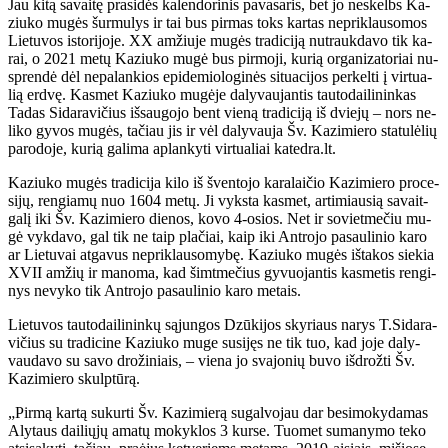
Jau ki­tą sa­vai­tę pra­si­dės ka­len­do­ri­nis pa­va­sa­ris, bet jo ne­skelbs Ka­
ziu­ko mu­gės šur­mu­lys ir tai bus pir­mas toks kar­tas ne­pri­klau­so­mos
Lie­tu­vos is­to­ri­jo­je. XX am­žiu­je mu­gės tra­di­ci­ją nu­trauk­da­vo tik ka­
rai, o 2021 me­tų Ka­ziu­ko mu­gė bus pir­mo­ji, ku­rią or­ga­ni­za­to­riai nu­
spren­dė dėl ne­pa­lan­kios epi­de­mio­lo­gi­nės si­tu­a­ci­jos per­kel­ti į vir­tu­a­
lią erd­vę. Kas­met Ka­ziu­ko mu­gė­je da­ly­vau­jan­tis tau­to­dai­li­nin­kas
Ta­das Si­da­ra­vi­čius iš­sau­go­jo bent vie­ną tra­di­ci­ją iš dvie­jų – nors ne­
li­ko gy­vos mu­gės, ta­čiau jis ir vėl da­ly­vau­ja Šv. Ka­zi­mie­ro sta­tu­lė­lių
pa­ro­do­je, ku­rią ga­li­ma ap­lan­ky­ti vir­tu­a­liai ka­ted­ra.lt.
Ka­ziu­ko mu­gės tra­di­ci­ja ki­lo iš šven­to­jo ka­ra­lai­čio Ka­zi­mie­ro pro­ce­
si­jų, ren­gia­mų nuo 1604 me­tų. Ji vyks­ta kas­met, ar­ti­miau­sią sa­vait­
ga­lį iki Šv. Ka­zi­mie­ro die­nos, ko­vo 4-osios. Net ir so­viet­me­čiu mu­
gė vyk­da­vo, gal tik ne taip pla­čiai, kaip iki Ant­ro­jo pa­sau­li­nio ka­ro
ar Lie­tu­vai at­ga­vus ne­pri­klau­so­my­bę. Ka­ziu­ko mu­gės iš­ta­kos sie­kia
XVII am­žių ir ma­no­ma, kad šimt­me­čius gy­vuo­jan­tis kas­me­tis ren­gi­
nys ne­vy­ko tik Ant­ro­jo pa­sau­li­nio ka­ro me­tais.
Lie­tu­vos tau­to­dai­li­nin­kų są­jun­gos Dzū­ki­jos sky­riaus na­rys T.Si­da­ra­
vi­čius su tra­di­ci­ne Ka­ziu­ko mu­ge su­si­jęs ne tik tuo, kad jo­je da­ly­
vau­da­vo su sa­vo dro­ži­niais, – vie­na jo sva­jo­nių bu­vo iš­drož­ti Šv.
Ka­zi­mie­ro skulp­tū­rą.
„Pir­mą kar­tą su­kur­ti Šv. Ka­zi­mie­rą su­gal­vo­jau dar be­si­mo­ky­da­mas
Aly­taus dai­lių­jų ama­tų mo­kyk­los 3 kur­se. Tuo­met su­ma­ny­mo te­ko