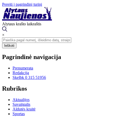
Pereiti į pagrindinį turinį
Alytaus krašto laikraštis
×
Pagrindinė navigacija
Prenumerata
Redakcija
Skelbk 0 315 51956
Rubrikos
Aktualijos
Savaitgalis
Aldutės kraitė
Sportas