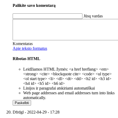
Palikite savo komentarą
Jūsų vardas
Komentaras
Apie teksto formatus
Ribotas HTML
Leidžiamos HTML žymės: <a href hreflang> <em>
<strong> <cite> <blockquote cite> <code> <ul type>
<ol start type> <li> <dl> <dt> <dd> <h2 id> <h3 id>
<h4 id> <h5 id> <h6 id>
Linijos ir paragrafai atskiriami automatiškai
Web page addresses and email addresses turn into links
automatically.
Dfrdgl
- 2022-04-29 - 17:28