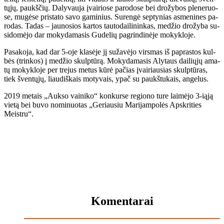
tų­jų, paukš­čių. Da­ly­vau­ja įvai­rio­se pa­ro­do­se bei dro­žy­bos ple­ne­ruo­
se, mu­gė­se pri­sta­to sa­vo ga­mi­nius. Su­ren­gė sep­ty­nias as­me­ni­nes pa­
ro­das. Ta­das – jau­no­sios kar­tos tau­to­dai­li­nin­kas, me­džio dro­žy­ba su­
si­do­mė­jo dar mo­ky­da­ma­sis Gu­de­lių pa­grin­di­nė­je mo­kyk­lo­je.
Pa­sa­ko­ja, kad dar 5-oje kla­sė­je jį su­ža­vė­jo vir­smas iš pa­pras­tos kul­
bės (trin­kos) į me­džio skulp­tū­rą. Mo­ky­da­ma­sis Aly­taus dai­lių­jų ama­
tų mo­kyk­lo­je per tre­jus me­tus kū­rė pa­čias įvai­riau­sias skulp­tū­ras,
tiek šven­tų­jų, liau­diš­kais mo­ty­vais, ypač su paukš­tu­kais, an­ge­lus.
2019 me­tais „Auk­so vai­ni­ko“ kon­kur­se re­gio­no tu­re lai­mė­jo 3-iąją
vie­tą bei bu­vo no­mi­nuo­tas „Ge­riau­siu Ma­ri­jam­po­lės Ap­skri­ties
Meist­ru“.
Komentarai