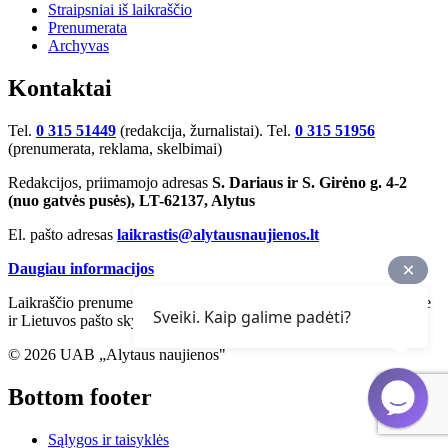
Straipsniai iš laikraščio
Prenumerata
Archyvas
Kontaktai
Tel.
0 315 51449
(redakcija, žurnalistai). Tel.
0 315 51956
(prenumerata, reklama, skelbimai)
Redakcijos, priimamojo adresas
S. Dariaus ir S. Girėno g. 4-2
(nuo gatvės pusės), LT-62137, Alytus
El. pašto adresas
laikrastis@alytausnaujienos.lt
Daugiau informacijos
Laikraščio prenumerata priimama „Perlo“ terminaluose, redakcijoje
Sveiki. Kaip galime padėti?
ir Lietuvos pašto skyriuose
© 2026 UAB „Alytaus naujienos"
Bottom footer
Sąlygos ir taisyklės