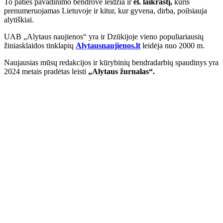
To paties pavadinimo bendrovė leidžia ir
el. laikraštį,
kuris
prenumeruojamas Lietuvoje ir kitur, kur gyvena, dirba, poilsiauja
alytiškiai.
UAB „Alytaus naujienos“ yra ir Dzūkijoje vieno populiariausių
žiniasklaidos tinklapių
Alytausnaujienos.lt
leidėja nuo 2000 m.
Naujausias mūsų redakcijos ir kūrybinių bendradarbių spaudinys yra
2024 metais pradėtas leisti
„Alytaus žurnalas“.