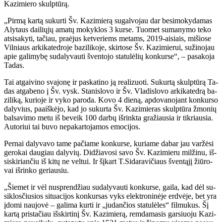
Ka­zi­mie­ro skulp­tū­rą.
„Pir­mą kar­tą su­kur­ti Šv. Ka­zi­mie­rą su­gal­vo­jau dar be­si­mo­ky­da­mas
Aly­taus dai­lių­jų ama­tų mo­kyk­los 3 kur­se. Tuo­met su­ma­ny­mo te­ko
at­si­sa­ky­ti, ta­čiau, pra­ėjus ket­ve­riems me­tams, 2019-ai­siais, mi­šio­se
Vil­niaus ar­ki­ka­ted­ro­je ba­zi­li­ko­je, skir­to­se Šv. Ka­zi­mie­rui, su­ži­no­jau
apie ga­li­my­bę su­da­ly­vau­ti šven­to­jo sta­tu­lė­lių kon­kur­se“, – pa­sa­ko­ja
Ta­das.
Tai at­gai­vi­no sva­jo­nę ir pa­ska­ti­no ją re­a­li­zuo­ti. Su­kur­tą skulp­tū­rą Ta­
das at­ga­be­no į Šv. vysk. Sta­nis­lo­vo ir Šv. Vla­dis­lo­vo ar­ki­ka­ted­rą ba­
zi­li­ką, ku­rio­je ir vy­ko pa­ro­da. Ko­vo 4 die­ną, ap­do­va­no­jant kon­kur­so
da­ly­vius, pa­aiš­kė­jo, kad jo su­kur­ta Šv. Ka­zi­mie­ras skulp­tū­ra žmo­nių
bal­sa­vi­mo me­tu iš be­veik 100 dar­bų iš­rink­ta gra­žiau­sia ir tik­riau­sia.
Au­to­riui tai bu­vo ne­pa­kar­to­ja­mos emo­ci­jos.
Per­nai da­ly­va­vo ta­me pa­čia­me kon­kur­se, ku­ria­me da­bar jau var­žė­si
ge­ro­kai dau­giau da­ly­vių. Di­džia­vo­si sa­vo Šv. Ka­zi­mie­ru mil­ži­nu, iš­
si­ski­rian­čiu iš ki­tų ne vel­tui. Ir šį­kart T.Si­da­ra­vi­čiaus šven­tą­jį žiū­ro­
vai iš­rin­ko ge­riau­siu.
„Šie­met ir vėl nu­spren­džiau su­da­ly­vau­ti kon­kur­se, gai­la, kad dėl su­
si­klos­čiu­sios si­tu­a­ci­jos kon­kur­sas vyks elek­tro­ni­nė­je erd­vė­je, bet yra
įdo­mi nau­jo­vė – ga­li­ma kur­ti ir „ju­dan­čios sta­tu­lė­les“ fil­mu­kus. Šį
kar­tą pri­sta­čiau iš­skir­ti­nį Šv. Ka­zi­mie­rą, rem­da­ma­sis gar­siuo­ju Ka­zi­