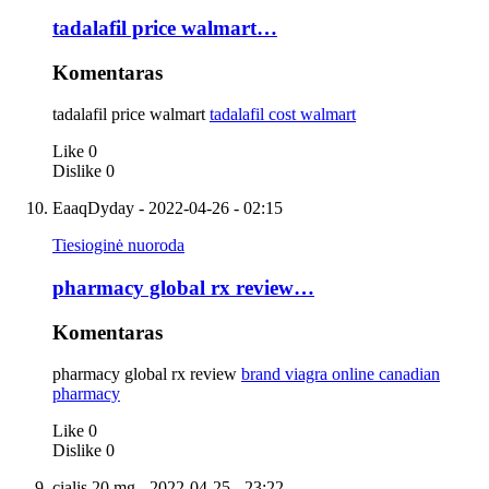
tadalafil price walmart…
Komentaras
tadalafil price walmart
tadalafil cost walmart
Like
0
Dislike
0
EaaqDyday
- 2022-04-26 - 02:15
Tiesioginė nuoroda
pharmacy global rx review…
Komentaras
pharmacy global rx review
brand viagra online canadian
pharmacy
Like
0
Dislike
0
cialis 20 mg
- 2022-04-25 - 23:22