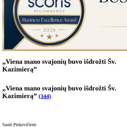
„Vie­na ma­no sva­jo­nių bu­vo iš­drož­ti Šv.
Ka­zi­mie­rą”
„Vie­na ma­no sva­jo­nių bu­vo iš­drož­ti Šv.
Ka­zi­mie­rą”
(344)
Saulė Pinkevičienė