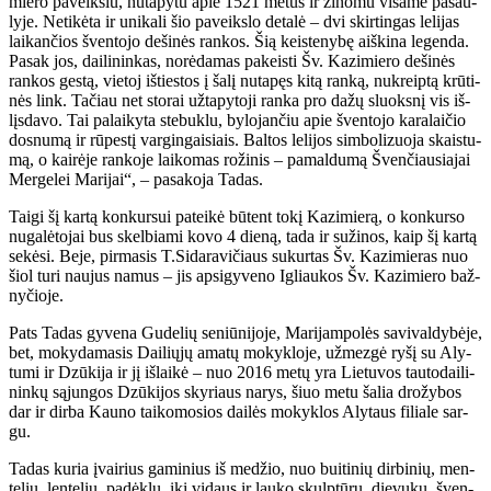
mie­ro pa­veiks­lu, nu­ta­py­tu apie 1521 me­tus ir ži­no­mu vi­sa­me pa­sau­
ly­je. Ne­ti­kė­ta ir uni­ka­li šio pa­veiks­lo de­ta­lė – dvi skir­tin­gas le­li­jas
lai­kan­čios šven­to­jo de­ši­nės ran­kos. Šią keis­te­ny­bę aiš­ki­na le­gen­da.
Pa­sak jos, dai­li­nin­kas, no­rė­da­mas pa­keis­ti Šv. Ka­zi­mie­ro de­ši­nės
ran­kos ges­tą, vie­toj iš­ties­tos į ša­lį nu­ta­pęs ki­tą ran­ką, nu­kreip­tą krū­ti­
nės link. Ta­čiau net sto­rai už­ta­py­to­ji ran­ka pro da­žų sluoks­nį vis iš­
lįs­da­vo. Tai pa­lai­ky­ta ste­buk­lu, by­lo­jan­čiu apie šven­to­jo ka­ra­lai­čio
dos­nu­mą ir rū­pes­tį var­gin­gai­siais. Bal­tos le­li­jos sim­bo­li­zuo­ja skais­tu­
mą, o kai­rė­je ran­ko­je lai­ko­mas ro­ži­nis – pa­mal­du­mą Šven­čiau­sia­jai
Mer­ge­lei Ma­ri­jai“, – pa­sa­ko­ja Ta­das.
Tai­gi šį kar­tą kon­kur­sui pa­tei­kė bū­tent to­kį Ka­zi­mie­rą, o kon­kur­so
nu­ga­lė­to­jai bus skel­bia­mi ko­vo 4 die­ną, ta­da ir su­ži­nos, kaip šį kar­tą
se­kė­si. Be­je, pir­ma­sis T.Si­da­ra­vi­čiaus su­kur­tas Šv. Ka­zi­mie­ras nuo
šiol tu­ri nau­jus na­mus – jis ap­si­gy­ve­no Ig­liau­kos Šv. Ka­zi­mie­ro baž­
ny­čio­je.
Pats Ta­das gy­ve­na Gu­de­lių se­niū­ni­jo­je, Ma­ri­jam­po­lės sa­vi­val­dy­bė­je,
bet, mo­ky­da­ma­sis Dai­lių­jų ama­tų mo­kyk­lo­je, už­mez­gė ry­šį su Aly­
tu­mi ir Dzū­ki­ja ir jį iš­lai­kė – nuo 2016 me­tų yra Lie­tu­vos tau­to­dai­li­
nin­kų są­jun­gos Dzū­ki­jos sky­riaus na­rys, šiuo me­tu ša­lia dro­žy­bos
dar ir dir­ba Kau­no tai­ko­mo­sios dai­lės mo­kyk­los Aly­taus fi­lia­le sar­
gu.
Ta­das ku­ria įvai­rius ga­mi­nius iš me­džio, nuo bui­ti­nių dir­bi­nių, men­
te­lių, len­te­lių, pa­dėk­lų, iki vi­daus ir lau­ko skulp­tū­rų, die­vu­kų, šven­