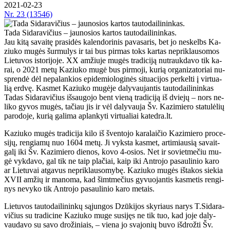
2021-02-23
Nr.
23 (13546)
Tada Sidaravičius – jaunosios kartos tautodailininkas.
Jau ki­tą sa­vai­tę pra­si­dės ka­len­do­ri­nis pa­va­sa­ris, bet jo ne­skelbs Ka­
ziu­ko mu­gės šur­mu­lys ir tai bus pir­mas toks kar­tas ne­pri­klau­so­mos
Lie­tu­vos is­to­ri­jo­je. XX am­žiu­je mu­gės tra­di­ci­ją nu­trauk­da­vo tik ka­
rai, o 2021 me­tų Ka­ziu­ko mu­gė bus pir­mo­ji, ku­rią or­ga­ni­za­to­riai nu­
spren­dė dėl ne­pa­lan­kios epi­de­mio­lo­gi­nės si­tu­a­ci­jos per­kel­ti į vir­tu­a­
lią erd­vę. Kas­met Ka­ziu­ko mu­gė­je da­ly­vau­jan­tis tau­to­dai­li­nin­kas
Ta­das Si­da­ra­vi­čius iš­sau­go­jo bent vie­ną tra­di­ci­ją iš dvie­jų – nors ne­
li­ko gy­vos mu­gės, ta­čiau jis ir vėl da­ly­vau­ja Šv. Ka­zi­mie­ro sta­tu­lė­lių
pa­ro­do­je, ku­rią ga­li­ma ap­lan­ky­ti vir­tu­a­liai ka­ted­ra.lt.
Ka­ziu­ko mu­gės tra­di­ci­ja ki­lo iš šven­to­jo ka­ra­lai­čio Ka­zi­mie­ro pro­ce­
si­jų, ren­gia­mų nuo 1604 me­tų. Ji vyks­ta kas­met, ar­ti­miau­sią sa­vait­
ga­lį iki Šv. Ka­zi­mie­ro die­nos, ko­vo 4-osios. Net ir so­viet­me­čiu mu­
gė vyk­da­vo, gal tik ne taip pla­čiai, kaip iki Ant­ro­jo pa­sau­li­nio ka­ro
ar Lie­tu­vai at­ga­vus ne­pri­klau­so­my­bę. Ka­ziu­ko mu­gės iš­ta­kos sie­kia
XVII am­žių ir ma­no­ma, kad šimt­me­čius gy­vuo­jan­tis kas­me­tis ren­gi­
nys ne­vy­ko tik Ant­ro­jo pa­sau­li­nio ka­ro me­tais.
Lie­tu­vos tau­to­dai­li­nin­kų są­jun­gos Dzū­ki­jos sky­riaus na­rys T.Si­da­ra­
vi­čius su tra­di­ci­ne Ka­ziu­ko mu­ge su­si­jęs ne tik tuo, kad jo­je da­ly­
vau­da­vo su sa­vo dro­ži­niais, – vie­na jo sva­jo­nių bu­vo iš­drož­ti Šv.