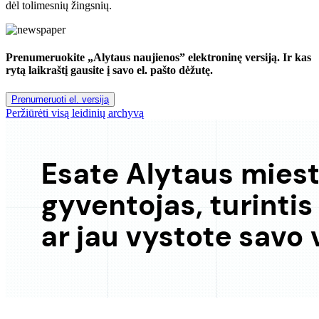
dėl tolimesnių žingsnių.
Prenumeruokite „Alytaus naujienos” elektroninę versiją. Ir kas
rytą laikraštį gausite į savo el. pašto dėžutę.
Prenumeruoti el. versiją
Peržiūrėti visą leidinių archyvą