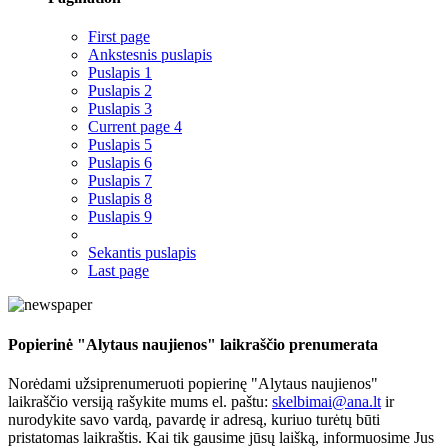
First page
Ankstesnis puslapis
Puslapis
1
Puslapis
2
Puslapis
3
Current page
4
Puslapis
5
Puslapis
6
Puslapis
7
Puslapis
8
Puslapis
9
Sekantis puslapis
Last page
Popierinė "Alytaus naujienos" laikraščio prenumerata
Norėdami užsiprenumeruoti popierinę "Alytaus naujienos"
laikraščio versiją rašykite mums el. paštu:
skelbimai@ana.lt
ir
nurodykite savo vardą, pavardę ir adresą, kuriuo turėtų būti
pristatomas laikraštis. Kai tik gausime jūsų laišką, informuosime Jus