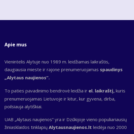
Apie mus
Vienintelis Alytuje nuo 1989 m. leidžiamas laikraštis,
daugiausia mieste ir rajone prenumeruojamas
spaudinys
„Alytaus naujienos“.
To paties pavadinimo bendrovė leidžia ir
el. laikraštį,
kuris
prenumeruojamas Lietuvoje ir kitur, kur gyvena, dirba,
poilsiauja alytiškiai.
UAB „Alytaus naujienos“ yra ir Dzūkijoje vieno populiariausių
žiniasklaidos tinklapių
Alytausnaujienos.lt
leidėja nuo 2000