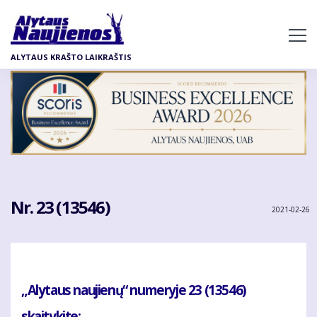
Pereiti
į
pagrindinį
ALYTAUS KRAŠTO LAIKRAŠTIS
turinį
Nr. 23 (13546)
2021-02-26
„Alytaus naujienų“ numeryje 23 (13546)
skaitykite: