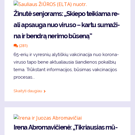
Žinu­tė sen­jo­rams: „Skie­po tei­kia­ma re­
a­li ap­sau­ga nuo vi­ru­so – kar­tu su­ma­ži­
na ir ben­drą ne­ri­mo bū­se­ną”
(281)
65-erių ir vy­res­nių aly­tiš­kių vak­ci­na­ci­ja nuo ko­ro­na­
vi­ru­so ta­po be­ne ak­tu­a­liau­sia šian­die­nos po­kal­bių
te­ma. Trūks­tant in­for­ma­ci­jos, bū­si­mas vak­ci­na­ci­jos
pro­ce­sas...
Skaityti daugiau
Ire­na Ab­ro­ma­vi­čie­nė: „Tik­riau­sias mū­