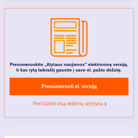
Prenumeruokite „Alytaus naujienos” elektroninę versiją.
Ir kas rytą laikraštį gausite į savo el. pašto dėžutę.
Prenumeruoti el. versiją
Peržiūrėti visą leidinių archyvą