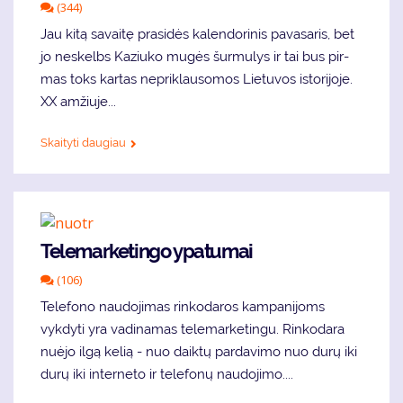
(344)
Jau ki­tą sa­vai­tę pra­si­dės ka­len­do­ri­nis pa­va­sa­ris, bet
jo ne­skelbs Ka­ziu­ko mu­gės šur­mu­lys ir tai bus pir­
mas toks kar­tas ne­pri­klau­so­mos Lie­tu­vos is­to­ri­jo­je.
XX am­žiu­je...
Skaityti daugiau
Telemarketingo ypatumai
(106)
Telefono naudojimas rinkodaros kampanijoms
vykdyti yra vadinamas telemarketingu. Rinkodara
nuėjo ilgą kelią - nuo daiktų pardavimo nuo durų iki
durų iki interneto ir telefonų naudojimo....