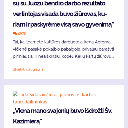
sų su Juo­zu ben­dro dar­bo re­zul­ta­to
ver­tin­to­jas vi­sa­da bu­vo žiū­ro­vas, ku­
riam ir pa­sky­rė­me vi­są sa­vo gy­ve­ni­mą”
(205)
Tai, ką il­ga­me­tė kul­tū­ros dar­buo­to­ja Ire­na Ab­ro­ma­
vi­čie­nė pa­sa­kė po­kal­bio pa­bai­go­je, pri­va­lau pa­ra­šy­ti
pir­miau­sia. Ir ne­aiš­kin­siu, ko­dėl. Ke­lių kar­tų žiū­ro­vų...
Skaityti daugiau
„Vie­na ma­no sva­jo­nių bu­vo iš­drož­ti Šv.
Ka­zi­mie­rą”