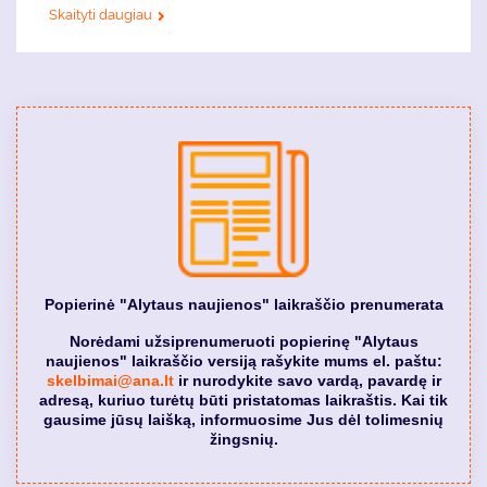
Skaityti daugiau
Popierinė "Alytaus naujienos" laikraščio prenumerata
Norėdami užsiprenumeruoti popierinę "Alytaus
naujienos" laikraščio versiją rašykite mums el. paštu:
skelbimai@ana.lt
ir nurodykite savo vardą, pavardę ir
adresą, kuriuo turėtų būti pristatomas laikraštis. Kai tik
gausime jūsų laišką, informuosime Jus dėl tolimesnių
žingsnių.