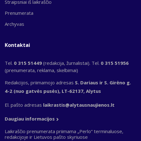
Straipsniai iš laikraščio
Prenumerata
Archyvas
Kontaktai
Tel.
0 315 51449
(redakcija, žurnalistai). Tel.
0 315 51956
(prenumerata, reklama, skelbimai)
Redakcijos, priimamojo adresas
S. Dariaus ir S. Girėno g.
4-2 (nuo gatvės pusės), LT-62137, Alytus
El. pašto adresas
laikrastis@alytausnaujienos.lt
Daugiau informacijos
Laikraščio prenumerata priimama „Perlo“ terminaluose,
redakcijoje ir Lietuvos pašto skyriuose