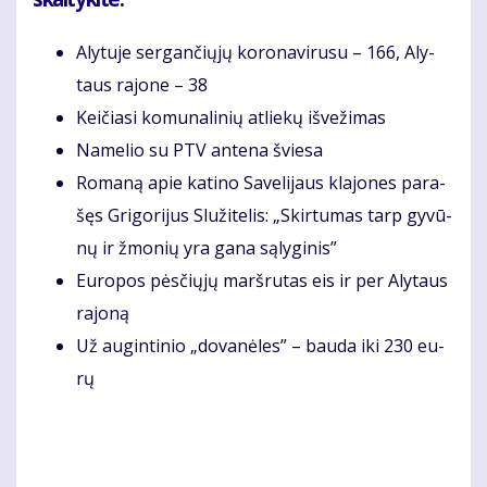
Aly­tu­je ser­gan­čių­jų ko­ro­na­vi­ru­su – 166, Aly­
taus ra­jo­ne – 38
Keičiasi komunalinių atliekų išvežimas
Na­me­lio su PTV an­te­na švie­sa
Ro­ma­ną apie ka­ti­no Sa­ve­li­jaus kla­jo­nes pa­ra­
šęs Gri­go­ri­jus Slu­ži­te­lis: „Skir­tu­mas tarp gy­vū­
nų ir žmo­nių yra ga­na są­ly­gi­nis”
Eu­ro­pos pės­čių­jų marš­ru­tas eis ir per Aly­taus
ra­jo­ną
Už au­gin­ti­nio „do­va­nė­les” – bau­da iki 230 eu­
rų