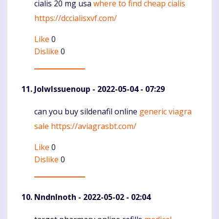
cialis 20 mg usa
where to find cheap cialis
Komentaras
https://dccialisxvf.com/
Like
0
Dislike
0
JolwIssuenoup
- 2022-05-04 - 07:29
can you buy sildenafil online
generic viagra
Komentaras
sale
https://aviagrasbt.com/
Like
0
Dislike
0
NndnInoth
- 2022-05-02 - 02:04