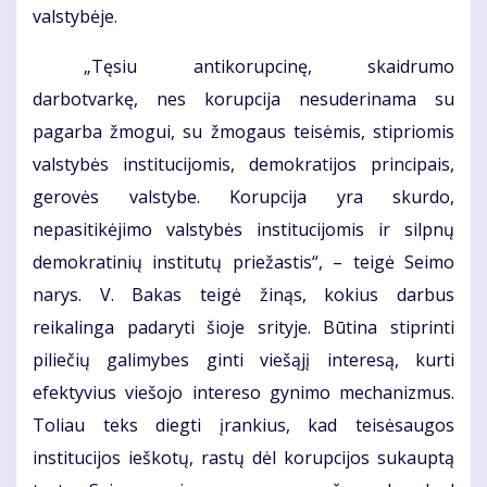
valstybėje.
„Tęsiu antikorupcinę, skaidrumo
darbotvarkę, nes korupcija nesuderinama su
pagarba žmogui, su žmogaus teisėmis, stipriomis
valstybės institucijomis, demokratijos principais,
gerovės valstybe. Korupcija yra skurdo,
nepasitikėjimo valstybės institucijomis ir silpnų
demokratinių institutų priežastis“, – teigė Seimo
narys. V. Bakas teigė žinąs, kokius darbus
reikalinga padaryti šioje srityje. Būtina stiprinti
piliečių galimybes ginti viešąjį interesą, kurti
efektyvius viešojo intereso gynimo mechanizmus.
Toliau teks diegti įrankius, kad teisėsaugos
institucijos ieškotų, rastų dėl korupcijos sukauptą