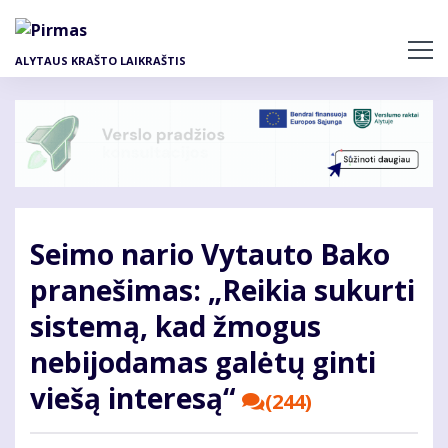
Pereiti
į
pagrindinį
ALYTAUS KRAŠTO LAIKRAŠTIS
turinį
Seimo nario Vytauto Bako
pranešimas: „Reikia sukurti
sistemą, kad žmogus
nebijodamas galėtų ginti
viešą interesą“
(244)