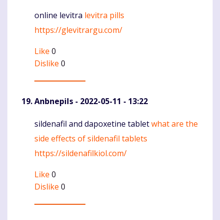
online levitra
levitra pills
Komentaras
https://glevitrargu.com/
Like
0
Dislike
0
Anbnepils
- 2022-05-11 - 13:22
sildenafil and dapoxetine tablet
what are the
Komentaras
side effects of sildenafil tablets
https://sildenafilkiol.com/
Like
0
Dislike
0