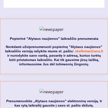
Popierinė "Alytaus naujienos" laikraščio prenumerata
Norėdami užsiprenumeruoti popierinę "Alytaus naujienos"
laikraščio versiją rašykite mums el. paštu:
skelbimai@ana.lt
ir nurodykite savo vardą, pavardę ir adresą, kuriuo turėtų
būti pristatomas laikraštis. Kai tik gausime jūsų laišką,
informuosime Jus dėl tolimesnių žingsnių.
Prenumeruokite „Alytaus naujienos” elektroninę versiją. Ir
kas rytą laikraštį gausite į savo el. pašto dėžutę.