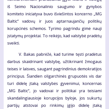
iš Seimo Nacionalinio saugumo ir gynybos
komiteto iniciatyva buvo išviešintos koncerno „MG
Baltic“ vadovų ir juos aptarnaujančių politikų
korupcinės schemos. Tyrimo pagrindu gimė nauji
įstatymų projektai. To reikėjo, kad valstybė pradėtų
sveikti.
V. Bakas pabrėžė, kad turime tęsti pradėtus
darbus skaidrinant valstybę, užtikrinant žmogaus
teises ir laisves, saugant pagrindinius demokratijos
principus. Šiandien oligarchinės grupuotės vis dar
turi didelę įtaką valstybės gyvenimui, koncernas
„MG Baltic“, jo vadovai ir politikai yra teisiami
skandalingiausioje korupcijos byloje, jos sukurtų
partijų atstovai po rinkimų įgijo didelę įtaką