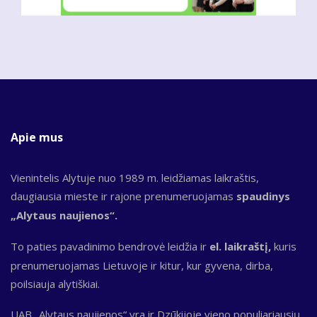
Apie mus
Vienintelis Alytuje nuo 1989 m. leidžiamas laikraštis,
daugiausia mieste ir rajone prenumeruojamas
spaudinys
„Alytaus naujienos“.
To paties pavadinimo bendrovė leidžia ir
el. laikraštį,
kuris
prenumeruojamas Lietuvoje ir kitur, kur gyvena, dirba,
poilsiauja alytiškiai.
UAB „Alytaus naujienos“ yra ir Dzūkijoje vieno populiariausių