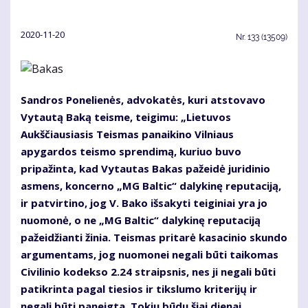
2020-11-20
Nr.
133 (13509)
Sandros Ponelienės, advokatės, kuri atstovavo
Vytautą Baką teisme, teigimu: „Lietuvos
Aukščiausiasis Teismas panaikino Vilniaus
apygardos teismo sprendimą, kuriuo buvo
pripažinta, kad Vytautas Bakas pažeidė juridinio
asmens, koncerno „MG Baltic“ dalykinę reputaciją,
ir patvirtino, jog V. Bako išsakyti teiginiai yra jo
nuomonė, o ne „MG Baltic“ dalykinę reputaciją
pažeidžianti žinia. Teismas pritarė kasacinio skundo
argumentams, jog nuomonei negali būti taikomas
Civilinio kodekso 2.24 straipsnis, nes ji negali būti
patikrinta pagal tiesios ir tikslumo kriterijų ir
negali būti paneigta. Tokiu būdu šiai dienai