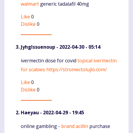
walmart
generic tadalafil 40mg
Like
0
Dislike
0
JyhgIssuenoup
- 2022-04-30 - 05:14
ivermectin dose for covid
topical ivermectin
Komentaras
for scabies
https://stromectolujlo.com/
Like
0
Dislike
0
Haeyau
- 2022-04-29 - 19:45
online gambling -
brand acillin
purchase
Komentaras