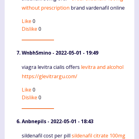
without prescription
brand vardenafil online
Like
0
Dislike
0
WnbhSmino
- 2022-05-01 - 19:49
viagra levitra cialis offers
levitra and alcohol
Komentaras
https://glevitrargu.com/
Like
0
Dislike
0
Anbnepils
- 2022-05-01 - 18:43
sildenafil cost per pill
sildenafil citrate 100mg
Komentaras