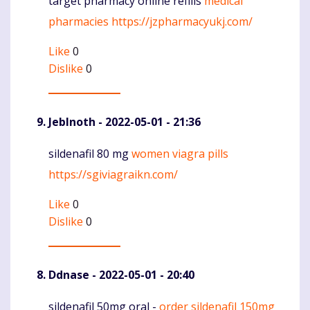
target pharmacy online refills
medical
Komentaras
pharmacies
https://jzpharmacyukj.com/
Like
0
Dislike
0
JebInoth
- 2022-05-01 - 21:36
sildenafil 80 mg
women viagra pills
Komentaras
https://sgiviagraikn.com/
Like
0
Dislike
0
Ddnase
- 2022-05-01 - 20:40
sildenafil 50mg oral -
order sildenafil 150mg
Komentaras