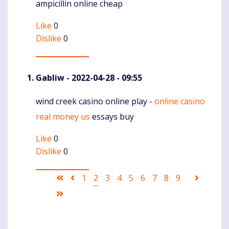
ampicillin online cheap
Like
0
Dislike
0
Gabliw
- 2022-04-28 - 09:55
wind creek casino online play -
online casino
Komentaras
real money us
essays buy
Like
0
Dislike
0
Pagination
First
Ankstesnis
Puslapis
1
Current
2
Puslapis
3
Puslapis
4
Puslapis
5
Puslapis
6
Puslapis
7
Puslapis
8
Puslapis
9
Sekanti
page
puslapis
page
puslapi
Last
page