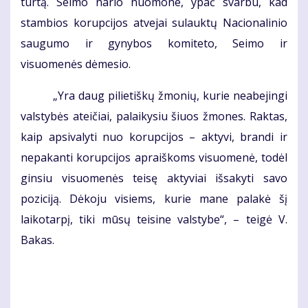
turtą. Seimo nario nuomone, ypač svarbu, kad
stambios korupcijos atvejai sulauktų Nacionalinio
saugumo ir gynybos komiteto, Seimo ir
visuomenės dėmesio.
„Yra daug pilietiškų žmonių, kurie neabejingi
valstybės ateičiai, palaikysiu šiuos žmones. Raktas,
kaip apsivalyti nuo korupcijos – aktyvi, brandi ir
nepakanti korupcijos apraiškoms visuomenė, todėl
ginsiu visuomenės teisę aktyviai išsakyti savo
poziciją. Dėkoju visiems, kurie mane palakė šį
laikotarpį, tiki mūsų teisine valstybe“, – teigė V.
Bakas.