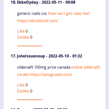
EbbeDyday
- 2022-05-11 - 09:08
generic cialis cvs
how can i get cialis fast
Komentaras
https://dccialisxvf.com/
Like
0
Dislike
0
JolwIssuenoup
- 2022-05-10 - 01:32
sildenafil 100mg price canada
online sildenafil
Komentaras
citrate
https://aviagrasbt.com/
Like
0
Dislike
0