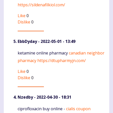
https://sildenafilkiol.com/
Like
0
Dislike
0
EbbDyday
- 2022-05-01 - 13:49
ketamine online pharmacy
canadian neighbor
Komentaras
pharmacy
https://dtupharmyjn.com/
Like
0
Dislike
0
Nzedby
- 2022-04-30 - 18:31
ciprofloxacin buy online -
cialis coupon
Komentaras