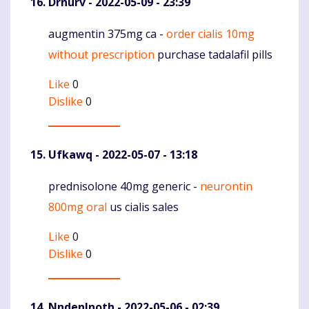
Drnurv
- 2022-05-09 - 23:39
augmentin 375mg ca -
order cialis 10mg
Komentaras
without prescription
purchase tadalafil pills
Like
0
Dislike
0
Ufkawq
- 2022-05-07 - 13:18
prednisolone 40mg generic -
neurontin
Komentaras
800mg oral
us cialis sales
Like
0
Dislike
0
NndenInoth
- 2022-05-06 - 02:39