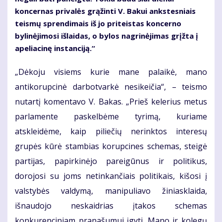
koncernas privalės grąžinti V. Bakui ankstesniais
teismų sprendimais iš jo priteistas koncerno
bylinėjimosi išlaidas, o bylos nagrinėjimas grįžta į
apeliacinę instanciją.“
„Dėkoju visiems kurie mane palaikė, mano
antikorupcinė darbotvarkė nesikeičia“, – teismo
nutartį komentavo V. Bakas. „Prieš kelerius metus
parlamente paskelbėme tyrimą, kuriame
atskleidėme, kaip piliečių nerinktos interesų
grupės kūrė stambias korupcines schemas, steigė
partijas, papirkinėjo pareigūnus ir politikus,
dorojosi su joms netinkančiais politikais, kišosi į
valstybės valdymą, manipuliavo žiniasklaida,
išnaudojo neskaidrias įtakos schemas
konkurenciniam pranašumui įgyti. Mano ir kolegų