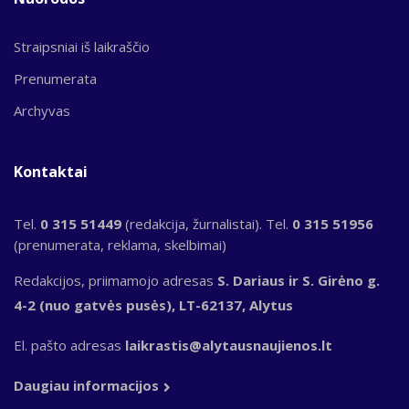
Straipsniai iš laikraščio
Prenumerata
Archyvas
Kontaktai
Tel.
0 315 51449
(redakcija, žurnalistai). Tel.
0 315 51956
(prenumerata, reklama, skelbimai)
Redakcijos, priimamojo adresas
S. Dariaus ir S. Girėno g.
4-2 (nuo gatvės pusės), LT-62137, Alytus
El. pašto adresas
laikrastis@alytausnaujienos.lt
Daugiau informacijos