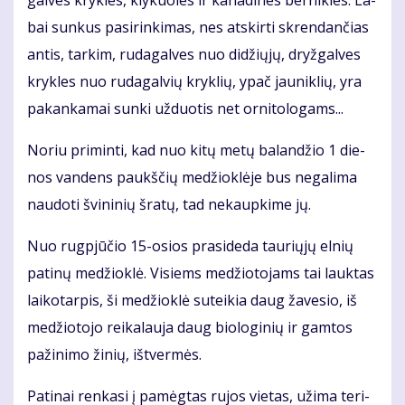
bai sun­kus pa­si­rin­ki­mas, nes at­skir­ti skren­dan­čias
an­tis, tar­kim, ru­da­gal­ves nuo di­džių­jų, dryž­gal­ves
kryk­les nuo ru­da­gal­vių kryk­lių, ypač jau­nik­lių, yra
pa­kan­ka­mai sun­ki už­duo­tis net or­ni­to­lo­gams...
No­riu pri­min­ti, kad nuo ki­tų me­tų ba­lan­džio 1 die­
nos van­dens paukš­čių me­džiok­lė­je bus ne­ga­li­ma
nau­do­ti švi­ni­nių šra­tų, tad ne­kaup­ki­me jų.
Nuo rug­pjū­čio 15-osios pra­si­de­da tau­rių­jų el­nių
pa­ti­nų me­džiok­lė. Vi­siems me­džio­to­jams tai lauk­tas
lai­ko­tar­pis, ši me­džiok­lė su­tei­kia daug ža­ve­sio, iš
me­džio­to­jo rei­ka­lau­ja daug bio­lo­gi­nių ir gam­tos
pa­ži­ni­mo ži­nių, iš­tver­mės.
Pa­ti­nai ren­ka­si į pa­mėg­tas ru­jos vie­tas, už­ima te­ri­