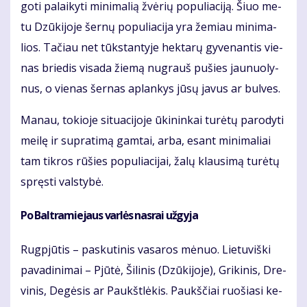
go­ti pa­lai­ky­ti mi­ni­ma­lią žvė­rių po­pu­lia­ci­ją. Šiuo me­
tu Dzū­ki­jo­je šer­nų po­pu­lia­ci­ja yra že­miau mi­ni­ma­
lios. Ta­čiau net tūks­tan­ty­je hek­ta­rų gy­ve­nan­tis vie­
nas brie­dis vi­sa­da žie­mą nu­grauš pu­šies jau­nuo­ly­
nus, o vie­nas šer­nas ap­lan­kys jū­sų ja­vus ar bul­ves.
Ma­nau, to­kio­je si­tu­a­ci­jo­je ūki­nin­kai tu­rė­tų pa­ro­dy­ti
mei­lę ir su­pra­ti­mą gam­tai, ar­ba, esant mi­ni­ma­liai
tam tik­ros rū­šies po­pu­lia­ci­jai, ža­lų klau­si­mą tu­rė­tų
spręs­ti vals­ty­bė.
Po Bal­tra­mie­jaus var­lės nas­rai už­gy­ja
Rug­pjū­tis – pas­ku­ti­nis va­sa­ros mė­nuo. Lie­tu­viš­ki
pa­va­di­ni­mai – Pjū­tė, Ši­li­nis (Dzū­ki­jo­je), Gri­ki­nis, Dre­
vi­nis, De­gė­sis ar Paukšt­lė­kis. Paukš­čiai ruo­šia­si ke­