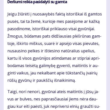
Derliu­mi rei­kia pa­si­da­ly­ti su gam­ta
Jei­gu žiū­rė­ti į nuo­sa­vy­bės fak­tą is­to­riš­kai iš gam­tos
pu­sės, tai ta že­mė, ku­rio­je mes pa­sė­jo­me ar kaž­ką
pa­so­di­no­me, is­to­riš­kai pri­klau­so vi­sai gy­vū­ni­jai.
Žmo­gus, bū­da­mas pats di­džiau­sias plėš­rū­nas gam­
to­je, iš­kir­to miš­kus, su­arė ir ap­sė­jo vi­sas pie­vu­tes,
nu­sau­si­no pel­kes ir iš­tie­si­no na­tū­ra­lius upe­lius,
kar­tu iš vi­sos gy­vū­ni­jos at­im­da­mas ar stip­riai ap­ri­
bo­da­mas tei­sė­tą ga­li­my­bę gy­ven­ti, mai­tin­tis ir au­
gin­ti vai­kus, jau ne­kal­bant apie tūks­tan­čių įvai­rių
rū­šių gy­vū­nų ir paukš­čių iš­nai­ki­ni­mą.
Tai­gi, no­ri ne­no­ri, gy­vū­nai at­eis mai­tin­tis į jū­sų ja­
vus ar bul­ves, nes pa­pras­čiau­siai jiems nė­ra dau­
giau kur ei­ti pa­ės­ti, juk ne­pri­ver­si el­nių grauž­ti su­