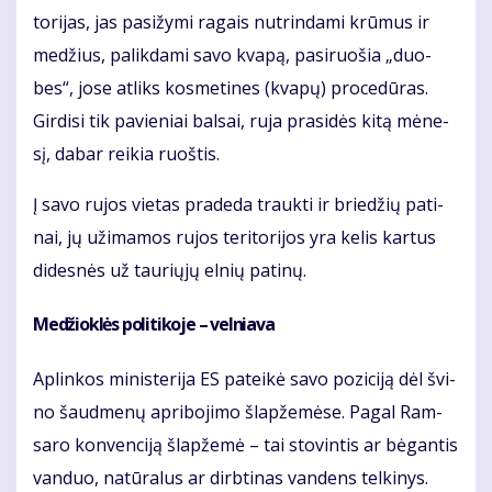
to­ri­jas, jas pa­si­žy­mi ra­gais nu­trin­da­mi krū­mus ir
me­džius, pa­lik­da­mi sa­vo kva­pą, pa­si­ruo­šia „duo­
bes“, jo­se at­liks kos­me­ti­nes (kva­pų) pro­ce­dū­ras.
Gir­di­si tik pa­vie­niai bal­sai, ru­ja pra­si­dės ki­tą mė­ne­
sį, da­bar rei­kia ruoš­tis.
Į sa­vo ru­jos vie­tas pra­de­da trauk­ti ir brie­džių pa­ti­
nai, jų už­ima­mos ru­jos te­ri­to­ri­jos yra ke­lis kar­tus
di­des­nės už tau­rių­jų el­nių pa­ti­nų.
Me­džiok­lės po­li­ti­ko­je – vel­nia­va
Ap­lin­kos mi­nis­te­ri­ja ES pa­tei­kė sa­vo po­zi­ci­ją dėl švi­
no šaud­me­nų ap­ri­bo­ji­mo šlap­že­mė­se. Pa­gal Ram­
sa­ro kon­ven­ci­ją šlap­že­mė – tai sto­vin­tis ar bė­gan­tis
van­duo, na­tū­ra­lus ar dirb­ti­nas van­dens tel­ki­nys.