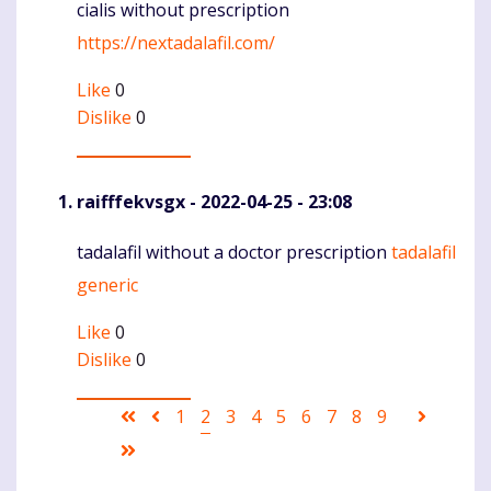
cialis without prescription
Komentaras
https://nextadalafil.com/
Like
0
Dislike
0
raifffekvsgx
- 2022-04-25 - 23:08
tadalafil without a doctor prescription
tadalafil
Komentaras
generic
Like
0
Dislike
0
Pagination
First
Ankstesnis
Puslapis
1
Current
2
Puslapis
3
Puslapis
4
Puslapis
5
Puslapis
6
Puslapis
7
Puslapis
8
Puslapis
9
Sekanti
page
puslapis
page
puslapi
Last
page