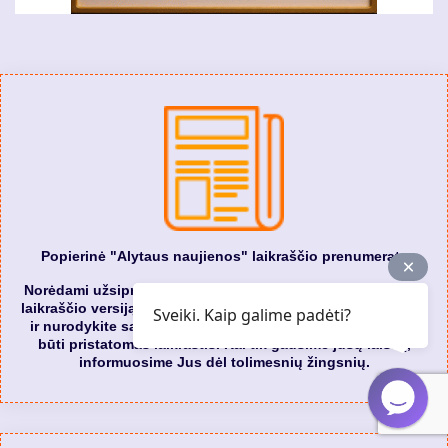
Popierinė "Alytaus naujienos" laikraščio prenumerata
Norėdami užsiprenumeruoti popierinę "Alytaus naujienos"
laikraščio versiją rašykite mums el. paštu:
skelbimai@ana.lt
Sveiki. Kaip galime padėti?
ir nurodykite savo vardą, pavardę ir adresą, kuriuo turėtų
būti pristatomas laikraštis. Kai tik gausime jūsų laišką,
informuosime Jus dėl tolimesnių žingsnių.