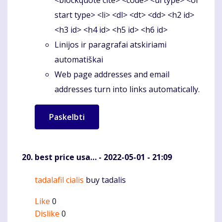
start type> <li> <dl> <dt> <dd> <h2 id>
<h3 id> <h4 id> <h5 id> <h6 id>
Linijos ir paragrafai atskiriami
automatiškai
Web page addresses and email
addresses turn into links automatically.
best price usa…
- 2022-05-01 - 21:09
tadalafil cialis
buy tadalis
Komentaras
Like
0
Dislike
0