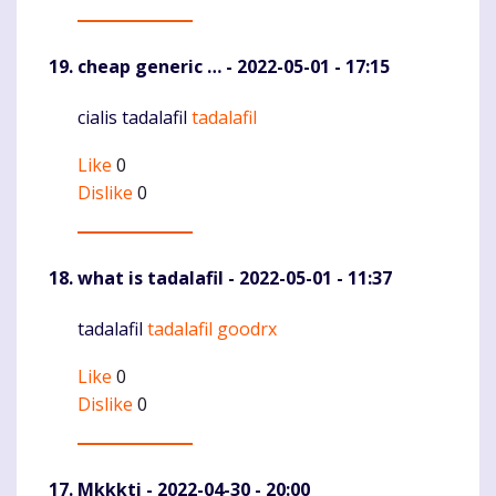
cheap generic …
- 2022-05-01 - 17:15
cialis tadalafil
tadalafil
Komentaras
Like
0
Dislike
0
what is tadalafil
- 2022-05-01 - 11:37
tadalafil
tadalafil goodrx
Komentaras
Like
0
Dislike
0
Mkkkti
- 2022-04-30 - 20:00