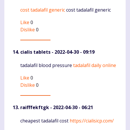
cost tadalafil generic
cost tadalafil generic
Komentaras
Like
0
Dislike
0
cialis tablets
- 2022-04-30 - 09:19
tadalafil blood pressure
tadalafil daily online
Komentaras
Like
0
Dislike
0
raifffekftgk
- 2022-04-30 - 06:21
cheapest tadalafil cost
https://cialisicp.com/
Komentaras