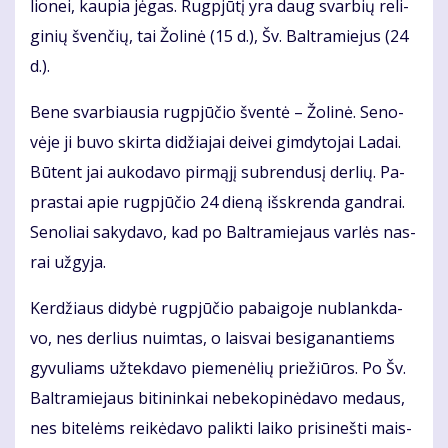
lio­nei, kau­pia jė­gas. Rug­pjū­tį yra daug svar­bių re­li­
gi­nių šven­čių, tai Žo­li­nė (15 d.), Šv. Bal­tra­mie­jus (24
d.).
Be­ne svar­biau­sia rug­pjū­čio šven­tė – Žo­li­nė. Se­no­
vė­je ji bu­vo skir­ta di­džia­jai dei­vei gim­dy­to­jai La­dai.
Bū­tent jai au­ko­da­vo pir­mą­jį su­bren­du­sį der­lių. Pa­
pras­tai apie rug­pjū­čio 24 die­ną iš­skren­da gan­drai.
Se­no­liai sa­ky­da­vo, kad po Bal­tra­mie­jaus var­lės nas­
rai už­gy­ja.
Ker­džiaus di­dy­bė rug­pjū­čio pa­bai­go­je nu­blank­da­
vo, nes der­lius nuim­tas, o lais­vai be­si­ga­nan­tiems
gy­vu­liams už­tek­da­vo pie­me­nė­lių prie­žiū­ros. Po Šv.
Bal­tra­mie­jaus bi­ti­nin­kai ne­be­ko­pi­nė­da­vo me­daus,
nes bi­te­lėms rei­kė­da­vo pa­lik­ti lai­ko pri­si­neš­ti mais­