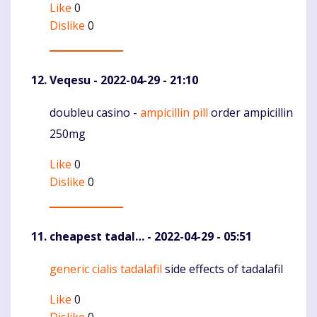
Like
0
Dislike
0
Veqesu
- 2022-04-29 - 21:10
doubleu casino -
ampicillin pill
order ampicillin
Komentaras
250mg
Like
0
Dislike
0
cheapest tadal…
- 2022-04-29 - 05:51
generic cialis tadalafil
side effects of tadalafil
Komentaras
Like
0
Dislike
0