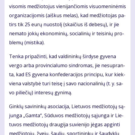
vi­so­mis me­džio­to­jus vie­ni­jan­čio­mis vi­suo­me­ni­nė­mis
or­ga­ni­za­ci­jo­mis (aiš­kus me­las), kad me­džio­to­jas pa­
tirs tik 25 eu­rų nuos­to­lį (skai­čius iš de­be­sų), ir jie
ne­ma­to jo­kių eko­no­mi­nių, so­cia­li­nių ir tei­si­nių pro­
ble­mų (mis­ti­ka).
Ten­ka pri­pa­žin­ti, kad val­di­nin­kų šir­dy­se gy­ve­na
ver­go ar­ba pro­vin­cia­lu­mo sin­dro­mas, jie ne­su­pran­
ta, kad ES gy­ve­na kon­fe­de­ra­ci­jos prin­ci­pu, kur kiek­
vie­na vals­ty­bė tu­ri tei­sę į sa­vo na­cio­na­li­nių (t. y. sa­
vo pi­lie­čių) in­te­re­sų gy­ni­mą.
Gin­klų sa­vi­nin­kų aso­cia­ci­ja, Lie­tu­vos me­džio­to­jų są­
jun­ga „Gam­ta“, Sū­du­vos me­džio­to­jų są­jun­ga ir Lie­
tu­vos me­džio­to­jų drau­gi­ja su­vie­ni­jo jė­gas ap­gin­ti
me­džio­to­jų, žve­jų, šau­lių, spor­ti­nin­kų ir šau­dyk­lų