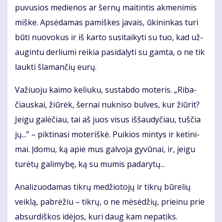
pu­vu­sios me­die­nos ar šer­nų mai­tin­tis ak­me­ni­mis
miš­ke. Ap­sė­da­mas pa­miš­kes ja­vais, ūki­nin­kas tu­ri
bū­ti nuo­vo­kus ir iš kar­to su­si­tai­ky­ti su tuo, kad už­
au­gin­tu der­liu­mi rei­kia pa­si­da­ly­ti su gam­ta, o ne tik
lauk­ti šla­man­čių eu­rų.
Va­žiuo­ju kai­mo ke­liu­ku, su­stab­do mo­te­ris. „Ri­ba­
čiaus­kai, žiū­rėk, šer­nai nu­kni­so bul­ves, kur žiū­rit?
Jei­gu ga­lė­čiau, tai aš juos vi­sus iš­šau­dy­čiau, tuš­čia
jų...” – pik­ti­na­si mo­te­riš­kė. Pui­kios min­tys ir ke­ti­ni­
mai. Įdo­mu, ką apie mus gal­vo­ja gy­vū­nai, ir, jei­gu
tu­rė­tų ga­li­my­bę, ką su mu­mis pa­da­ry­tų...
Ana­li­zuo­da­mas tik­rų me­džio­to­jų ir tik­rų bū­re­lių
veik­lą, pa­brė­žiu – tik­rų, o ne mė­sė­džių, pri­ei­nu prie
ab­sur­diš­kos idė­jos, ku­ri daug kam ne­pa­tiks.