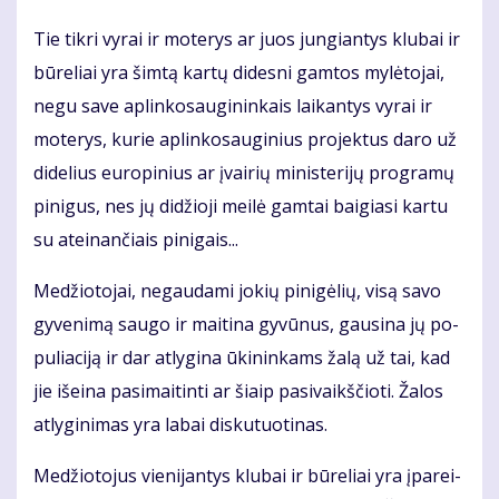
Tie tik­ri vy­rai ir mo­te­rys ar juos jun­gian­tys klu­bai ir
bū­re­liai yra šim­tą kar­tų di­des­ni gam­tos my­lė­to­jai,
ne­gu sa­ve ap­lin­ko­sau­gi­nin­kais lai­kan­tys vy­rai ir
mo­te­rys, ku­rie ap­lin­ko­sau­gi­nius pro­jek­tus da­ro už
di­de­lius eu­ro­pi­nius ar įvai­rių mi­nis­te­ri­jų pro­gra­mų
pi­ni­gus, nes jų di­džio­ji mei­lė gam­tai bai­gia­si kar­tu
su at­ei­nan­čiais pi­ni­gais...
Me­džio­to­jai, ne­gau­da­mi jo­kių pi­ni­gė­lių, vi­są sa­vo
gy­ve­ni­mą sau­go ir mai­ti­na gy­vū­nus, gau­si­na jų po­
pu­lia­ci­ją ir dar at­ly­gi­na ūki­nin­kams ža­lą už tai, kad
jie iš­ei­na pa­si­mai­tin­ti ar šiaip pa­si­vaikš­čio­ti. Ža­los
at­ly­gi­ni­mas yra la­bai dis­ku­tuo­ti­nas.
Me­džio­to­jus vie­ni­jan­tys klu­bai ir bū­re­liai yra įpa­rei­