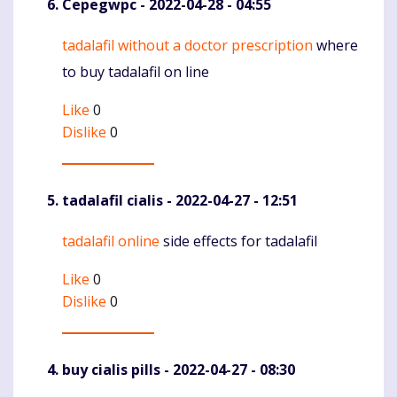
Cepegwpc
- 2022-04-28 - 04:55
tadalafil without a doctor prescription
where
Komentaras
to buy tadalafil on line
Like
0
Dislike
0
tadalafil cialis
- 2022-04-27 - 12:51
tadalafil online
side effects for tadalafil
Komentaras
Like
0
Dislike
0
buy cialis pills
- 2022-04-27 - 08:30