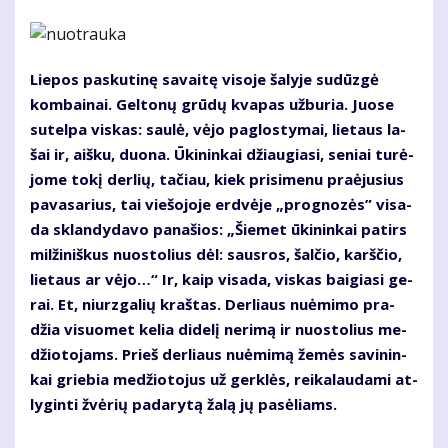
Lie­pos pas­ku­ti­nę sa­vai­tę vi­so­je ša­ly­je su­dūz­gė
kom­bai­nai. Gel­to­nų grū­dų kva­pas už­bu­ria. Juo­se
su­tel­pa vis­kas: sau­lė, vė­jo pa­glos­ty­mai, lie­taus la­
šai ir, aiš­ku, duo­na. Ūki­nin­kai džiau­gia­si, se­niai tu­rė­
jo­me to­kį der­lių, ta­čiau, kiek pri­si­me­nu pra­ėju­sius
pa­va­sa­rius, tai vie­šo­jo­je erd­vė­je „prog­no­zės” vi­sa­
da sklan­dy­da­vo pa­na­šios: „Šie­met ūki­nin­kai pa­tirs
mil­ži­niš­kus nuos­to­lius dėl: saus­ros, šal­čio, karš­čio,
lie­taus ar vė­jo…“ Ir, kaip vi­sa­da, vis­kas bai­gia­si ge­
rai. Et, niurz­ga­lių kraš­tas. Der­liaus nu­ė­mi­mo pra­
džia vi­suo­met ke­lia di­de­lį ne­ri­mą ir nuos­to­lius me­
džio­to­jams. Prieš der­liaus nu­ė­mi­mą že­mės sa­vi­nin­
kai grie­bia me­džio­to­jus už ger­klės, rei­ka­lau­da­mi at­
ly­gin­ti žvė­rių pa­da­ry­tą ža­lą jų pa­sė­liams.