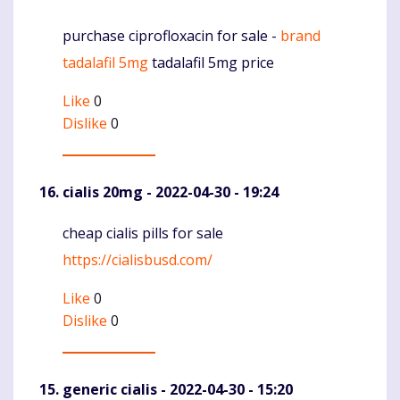
purchase ciprofloxacin for sale -
brand
Komentaras
tadalafil 5mg
tadalafil 5mg price
Like
0
Dislike
0
cialis 20mg
- 2022-04-30 - 19:24
cheap cialis pills for sale
Komentaras
https://cialisbusd.com/
Like
0
Dislike
0
generic cialis
- 2022-04-30 - 15:20