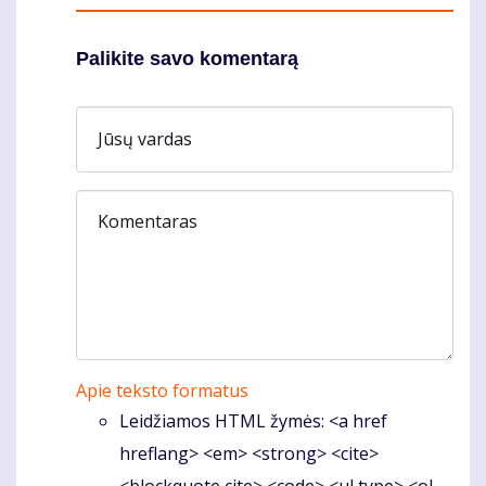
Palikite savo komentarą
Jūsų vardas
Komentaras
Apie teksto formatus
Leidžiamos HTML žymės: <a href
hreflang> <em> <strong> <cite>
<blockquote cite> <code> <ul type> <ol