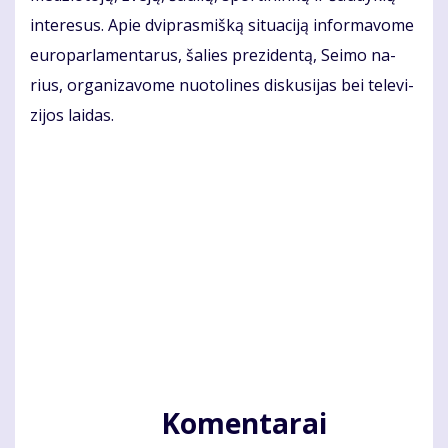
in­te­re­sus. Apie dvi­pras­miš­ką si­tu­a­ci­ją in­for­ma­vo­me
eu­ro­par­la­men­ta­rus, ša­lies pre­zi­den­tą, Sei­mo na­
rius, or­ga­ni­za­vo­me nuo­to­li­nes dis­ku­si­jas bei te­le­vi­
zi­jos lai­das.
Komentarai