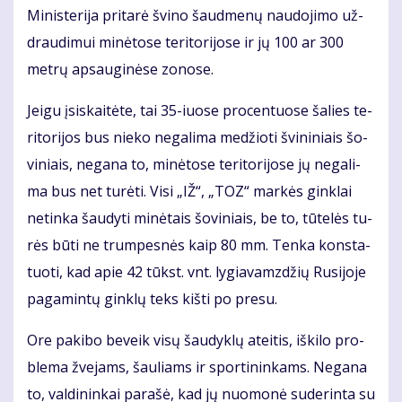
Mi­nis­te­ri­ja pri­ta­rė švi­no šaud­me­nų nau­do­ji­mo už­
drau­di­mui mi­nė­to­se te­ri­to­ri­jo­se ir jų 100 ar 300
met­rų ap­sau­gi­nė­se zo­no­se.
Jei­gu įsi­skai­tė­te, tai 35-iuo­se pro­cen­tuo­se ša­lies te­
ri­to­ri­jos bus nie­ko ne­ga­li­ma me­džio­ti švi­ni­niais šo­
vi­niais, ne­ga­na to, mi­nė­to­se te­ri­to­ri­jo­se jų ne­ga­li­
ma bus net tu­rė­ti. Vi­si „IŽ“, „TOZ“ mar­kės gin­klai
ne­tin­ka šau­dy­ti mi­nė­tais šo­vi­niais, be to, tū­te­lės tu­
rės bū­ti ne trum­pes­nės kaip 80 mm. Ten­ka kon­sta­
tuo­ti, kad apie 42 tūkst. vnt. ly­gia­vamz­džių Ru­si­jo­je
pa­ga­min­tų gin­klų teks kiš­ti po pre­su.
Ore pa­ki­bo be­veik vi­sų šau­dyk­lų at­ei­tis, iš­ki­lo pro­
ble­ma žve­jams, šau­liams ir spor­ti­nin­kams. Ne­ga­na
to, val­di­nin­kai pa­ra­šė, kad jų nuo­mo­nė su­de­rin­ta su