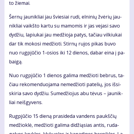
to žie­mai.
Šer­nų jau­nik­liai jau švie­siai ru­di, el­ni­nių žvė­rių jau­
nik­liai vaikš­to kar­tu su ma­mo­mis ir jas ve­ja­si sa­vo
dy­džiu, la­piu­kai jau me­džio­ja pa­tys, ta­čiau vil­kiu­kai
dar tik mo­ko­si me­džio­ti. Stir­nų ru­jos pi­kas bu­vo
nuo rug­pjū­čio 1-osios iki 12 die­nos, da­bar ei­na į pa­
bai­gą.
Nuo rug­pjū­čio 1 die­nos ga­li­ma me­džio­ti beb­rus, ta­
čiau re­ko­men­duo­ja­ma ne­me­džio­ti pa­te­lių, jos iš­si­
ski­ria sa­vo dy­džiu. Su­me­džio­jus abu tė­vus – jau­nik­
liai ne­iš­gy­vens.
Rug­pjū­čio 15 die­ną pra­si­de­da van­dens paukš­čių
me­džiok­lė, me­džio­ti ga­li­ma di­dži­ą­sias an­tis, ru­da­
gal­ves kryk­les, kly­kuo­les ir ka­na­di­nes ber­nik­les. La­