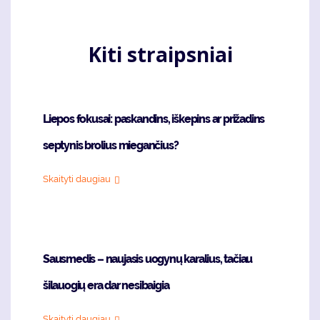
Kiti straipsniai
Liepos fokusai: paskandins, iškepins ar prižadins
septynis brolius miegančius?
Skaityti daugiau
Sausmedis – naujasis uogynų karalius, tačiau
šilauogių era dar nesibaigia
Skaityti daugiau