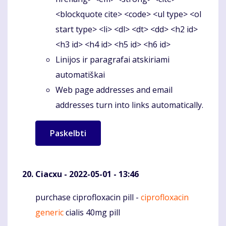
<blockquote cite> <code> <ul type> <ol
start type> <li> <dl> <dt> <dd> <h2 id>
<h3 id> <h4 id> <h5 id> <h6 id>
Linijos ir paragrafai atskiriami
automatiškai
Web page addresses and email
addresses turn into links automatically.
Ciacxu
- 2022-05-01 - 13:46
purchase ciprofloxacin pill -
ciprofloxacin
Komentaras
generic
cialis 40mg pill