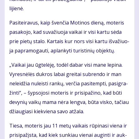
li­jie­nė.
Pa­si­tei­ra­vus, kaip šven­čia Mo­ti­nos die­ną, mo­te­ris
pa­sa­ko­jo, kad su­va­žiuo­ja vai­kai ir vi­si kar­tu sė­da
prie pie­tų sta­lo. Kar­tais kur nors vi­si kar­tu iš­va­žiuo­
ja pa­pra­mo­gau­ti, ap­lan­ky­ti tu­ris­ti­nių ob­jek­tų.
„Vai­kai jau ūg­te­lė­ję, to­dėl da­bar vi­si ma­ne le­pi­na.
Vy­res­nė­lės duk­ros la­bai grei­tai su­bren­do ir man
ne­lei­džia nu­leis­ti ran­kų, ver­čia pa­si­temp­ti, pa­sig­ra­
žin­ti“, – šyp­so­jo­si mo­te­ris ir pri­si­pa­ži­no, kad bū­ti
de­vy­nių vai­kų ma­ma nė­ra leng­va, bū­ta vis­ko, ta­čiau
džiau­gia­si kiek­vie­na sa­vo at­ža­la.
Tie­sa, mo­te­ris jau 11 me­tų vai­kais rū­pi­na­si vie­na ir
pri­si­pa­žįs­ta, kad kiek sun­kiau vie­nai au­gin­ti ir auk­