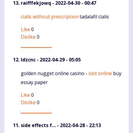
raifffekjowq
- 2022-04-30 - 00:47
cialis without prescription
tadalafil cialis
Komentaras
Like
0
Dislike
0
Idzcnc
- 2022-04-29 - 05:05
golden nugget online casino -
slot online
buy
Komentaras
essay paper
Like
0
Dislike
0
side effects f…
- 2022-04-28 - 22:13