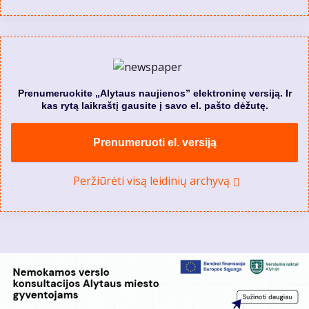
Prenumeruokite „Alytaus naujienos” elektroninę versiją. Ir
kas rytą laikraštį gausite į savo el. pašto dėžutę.
Prenumeruoti el. versiją
Peržiūrėti visą leidinių archyvą