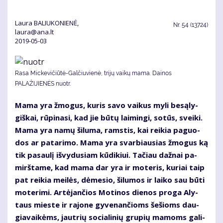
Laura BALIUKONIENĖ,
Nr.
54 (13724)
laura@ana.lt
2019-05-03
Rasa Mickevičiūtė-Galčiuvienė, trijų vaikų mama. Dainos
PALAŽIJIENĖS nuotr.
Ma­ma yra žmo­gus, ku­ris sa­vo vai­kus my­li be­są­ly­
giš­kai, rū­pi­na­si, kad jie bū­tų lai­min­gi, so­tūs, svei­ki.
Ma­ma yra na­mų ši­lu­ma, rams­tis, kai rei­kia pa­guo­
dos ar pa­ta­ri­mo. Ma­ma yra svar­biau­sias žmo­gus ką
tik pa­sau­lį iš­vy­du­siam kū­di­kiui. Ta­čiau daž­nai pa­
mirš­ta­me, kad ma­ma dar yra ir mo­te­ris, ku­riai taip
pat rei­kia mei­lės, dė­me­sio, ši­lu­mos ir lai­ko sau bū­ti
mo­te­ri­mi. Ar­tė­jan­čios Mo­ti­nos die­nos pro­ga Aly­
taus mies­te ir ra­jo­ne gy­ve­nan­čioms še­šioms dau­
gia­vai­kėms, jaut­rių so­cia­li­nių gru­pių ma­moms ga­li­