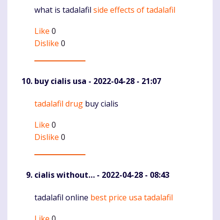
what is tadalafil
side effects of tadalafil
Komentaras
Like
0
Dislike
0
buy cialis usa
- 2022-04-28 - 21:07
tadalafil drug
buy cialis
Komentaras
Like
0
Dislike
0
cialis without…
- 2022-04-28 - 08:43
tadalafil online
best price usa tadalafil
Komentaras
Like
0