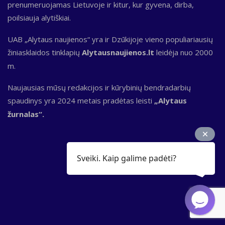
prenumeruojamas Lietuvoje ir kitur, kur gyvena, dirba,
poilsiauja alytiškiai.
UAB „Alytaus naujienos“ yra ir Dzūkijoje vieno populiariausių
žiniasklaidos tinklapių
Alytausnaujienos.lt
leidėja nuo 2000
m.
Naujausias mūsų redakcijos ir kūrybinių bendradarbių
spaudinys yra 2024 metais pradėtas leisti
„Alytaus
žurnalas“.
Sveiki. Kaip galime padėti?