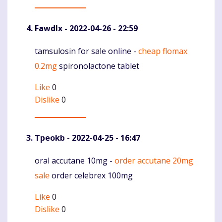
Fawdlx
- 2022-04-26 - 22:59
tamsulosin for sale online -
cheap flomax
Komentaras
0.2mg
spironolactone tablet
Like
0
Dislike
0
Tpeokb
- 2022-04-25 - 16:47
oral accutane 10mg -
order accutane 20mg
Komentaras
sale
order celebrex 100mg
Like
0
Dislike
0