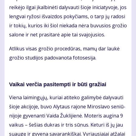
rei­kė­jo il­gai įkal­bi­nė­ti da­ly­vau­ti šio­je ini­cia­ty­vo­je, jos
leng­vai ry­žo­si iš­vaiz­dos po­ky­čiams, o tarp jų ra­do­si
ir to­kių, ku­rios iki šiol nie­ka­da nė­ra bu­vu­sios gro­žio
sa­lo­ne ir net pra­si­ta­rė apie tai sva­jo­ju­sios.
At­li­kus vi­sas gro­žio pro­ce­dū­ras, ma­mų dar lau­kė
gro­žio stu­di­jos pa­do­va­no­ta fo­to­se­si­ja.
Vai­kai ver­čia pa­si­temp­ti ir bū­ti gra­žiai
Vie­na lai­min­gų­jų, ku­riai ati­te­ko ga­li­my­bė da­ly­vau­ti
šio­je ak­ci­jo­je, bu­vo Aly­taus ra­jo­ne Mi­ros­la­vo se­niū­
ni­jo­je gy­ve­nan­ti Vai­da Žuk­li­jie­nė. Mo­te­ris au­gi­na 9
vai­kus – še­šias duk­ras ir tris sū­nus. Ke­tu­ri iš jų jau
su­au­gę ir gy­ve­na sa­va­ran­kiš­kai. Vy­riau­sia­jai at­ža­lai