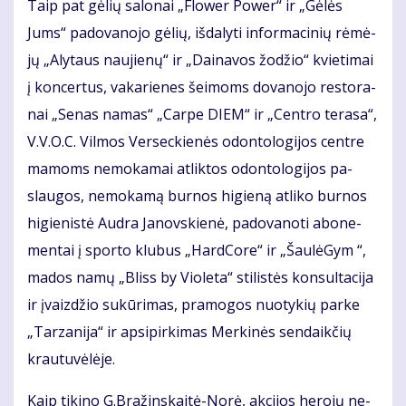
Taip pat gė­lių sa­lo­nai „Flo­wer Po­wer“ ir „Gė­lės
Jums“ pa­do­va­no­jo gė­lių, iš­da­ly­ti in­for­ma­ci­nių rė­mė­
jų „Aly­taus nau­jie­nų“ ir „Dai­na­vos žo­džio“ kvie­ti­mai
į kon­cer­tus, va­ka­rie­nes šei­moms do­va­no­jo res­to­ra­
nai „Se­nas na­mas“ „Car­pe DIEM“ ir „Cen­tro te­ra­sa“,
V.V.O.C. Vil­mos Ver­sec­kie­nės odon­to­lo­gi­jos cen­tre
ma­moms ne­mo­ka­mai at­lik­tos odon­to­lo­gi­jos pa­
slau­gos, ne­mo­ka­mą bur­nos hi­gie­ną at­li­ko bur­nos
hi­gie­nis­tė Aud­ra Ja­nov­skie­nė, pa­do­va­no­ti abo­ne­
men­tai į spor­to klu­bus „Hard­Co­re“ ir „Šau­lė­Gym “,
ma­dos na­mų „Bliss by Vio­le­ta“ sti­lis­tės kon­sul­ta­ci­ja
ir įvaiz­džio su­kū­ri­mas, pra­mo­gos nuo­ty­kių par­ke
„Tar­za­ni­ja“ ir ap­si­pir­ki­mas Mer­ki­nės sen­daik­čių
krau­tu­vė­lė­je.
Kaip ti­ki­no G.Bra­žins­kai­tė-No­rė, ak­ci­jos he­ro­jų ne­