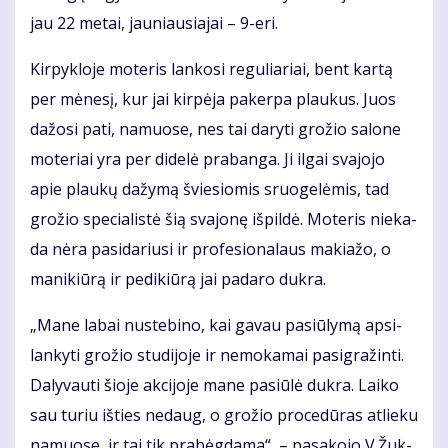
jau 22 me­tai, jau­niau­sia­jai – 9-eri.
Kir­pyk­lo­je mo­te­ris lan­ko­si re­gu­lia­riai, bent kar­tą
per mė­ne­sį, kur jai kir­pė­ja pa­ker­pa plau­kus. Juos
da­žo­si pa­ti, na­muo­se, nes tai da­ry­ti gro­žio sa­lo­ne
mo­te­riai yra per di­de­lė pra­ban­ga. Ji il­gai sva­jo­jo
apie plau­kų da­žy­mą švie­sio­mis sruo­ge­lė­mis, tad
gro­žio spe­cia­lis­tė šią sva­jo­nę iš­pil­dė. Mo­te­ris nie­ka­
da nė­ra pa­si­da­riu­si ir pro­fe­sio­na­laus ma­kia­žo, o
ma­ni­kiū­rą ir pe­di­kiū­rą jai pa­da­ro duk­ra.
„Ma­ne la­bai nu­ste­bi­no, kai ga­vau pa­siū­ly­mą ap­si­
lan­ky­ti gro­žio stu­di­jo­je ir ne­mo­ka­mai pa­sig­ra­žin­ti.
Da­ly­vau­ti šio­je ak­ci­jo­je ma­ne pa­siū­lė duk­ra. Lai­ko
sau tu­riu iš­ties ne­daug, o gro­žio pro­ce­dū­ras at­lie­ku
na­muo­se, ir tai tik pra­bėg­da­ma“, – pa­sa­ko­jo V.Žuk­