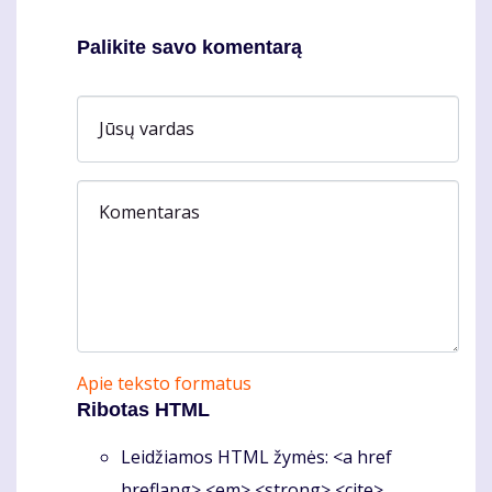
Palikite savo komentarą
Jūsų vardas
Komentaras
Apie teksto formatus
Ribotas HTML
Leidžiamos HTML žymės: <a href
hreflang> <em> <strong> <cite>