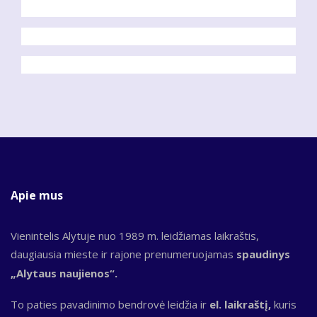
Apie mus
Vienintelis Alytuje nuo 1989 m. leidžiamas laikraštis,
daugiausia mieste ir rajone prenumeruojamas
spaudinys
„Alytaus naujienos“.
To paties pavadinimo bendrovė leidžia ir
el. laikraštį,
kuris