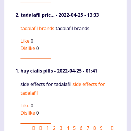
tadalafil pric…
- 2022-04-25 - 13:33
tadalafil brands
tadalafil brands
Komentaras
Like
0
Dislike
0
buy cialis pills
- 2022-04-25 - 01:41
side effects for tadalafil
side effects for
Komentaras
tadalafil
Like
0
Dislike
0
Pagination
First
Ankstesnis
Puslapis
1
Current
2
Puslapis
3
Puslapis
4
Puslapis
5
Puslapis
6
Puslapis
7
Puslapis
8
Puslapis
9
Sekanti