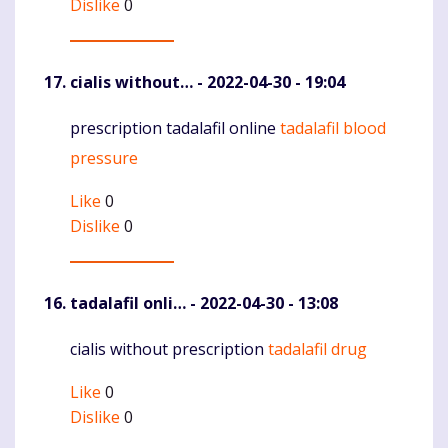
Dislike
0
cialis without…
- 2022-04-30 - 19:04
prescription tadalafil online
tadalafil blood
Komentaras
pressure
Like
0
Dislike
0
tadalafil onli…
- 2022-04-30 - 13:08
cialis without prescription
tadalafil drug
Komentaras
Like
0
Dislike
0