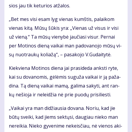
sios jau tik ke­tu­rios at­ža­los.
„Bet mes vi­si esam lyg vie­nas kumš­tis, pa­lai­kom
vie­nas ki­tą. Mū­sų šū­kis yra: „Vie­nas už vi­sus ir vi­si
už vie­ną.“ Ta mū­sų vie­ny­bė jau­čia­si vi­sur. Per­nai
per Mo­ti­nos die­ną vai­kai man pa­do­va­no­jo mū­sų vi­
sų nuo­trau­kų ko­lia­žą“, – pa­sa­ko­jo V.Gu­dai­ty­tė.
Kiek­vie­na Mo­ti­nos die­na jai pra­si­de­da anks­ti ry­te,
kai su do­va­no­mis, gė­lė­mis su­gu­ža vai­kai ir ją pa­ža­
di­na. Tą die­ną vai­kai ma­mą, ga­li­ma sa­ky­ti, ant ran­
kų ne­šio­ja ir ne­lei­džia nė prie puo­dų pri­si­lies­ti.
„Vai­kai yra man di­džiau­sia do­va­na. No­riu, kad jie
bū­tų svei­ki, kad jiems sek­tų­si, dau­giau nie­ko man
ne­rei­kia. Nie­ko gy­ve­ni­me ne­keis­čiau, nė vie­nos aki­