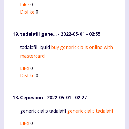
Like
0
Dislike
0
tadalafil gene…
- 2022-05-01 - 02:55
tadalafil liquid
buy generic cialis online with
Komentaras
mastercard
Like
0
Dislike
0
Cepesbon
- 2022-05-01 - 02:27
generic cialis tadalafil
generic cialis tadalafil
Komentaras
Like
0