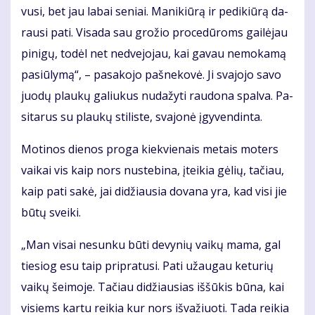
vu­si, bet jau la­bai se­niai. Ma­ni­kiū­rą ir pe­di­kiū­rą da­
rau­si pa­ti. Vi­sa­da sau gro­žio pro­ce­dū­roms gai­lė­jau
pi­ni­gų, to­dėl net ne­dve­jo­jau, kai ga­vau ne­mo­ka­mą
pa­siū­ly­mą“, – pa­sa­ko­jo pa­šne­ko­vė. Ji sva­jo­jo sa­vo
juo­dų plau­kų ga­liu­kus nu­da­žy­ti rau­do­na spal­va. Pa­
si­ta­rus su plau­kų sti­lis­te, sva­jo­nė įgy­ven­din­ta.
Mo­ti­nos die­nos pro­ga kiek­vie­nais me­tais mo­ters
vai­kai vis kaip nors nu­ste­bi­na, įtei­kia gė­lių, ta­čiau,
kaip pa­ti sa­kė, jai di­džiau­sia do­va­na yra, kad vi­si jie
bū­tų svei­ki.
„Man vi­sai ne­sun­ku bū­ti de­vy­nių vai­kų ma­ma, gal
tie­siog esu taip pri­pra­tu­si. Pa­ti už­au­gau ke­tu­rių
vai­kų šei­mo­je. Ta­čiau di­džiau­sias iš­šū­kis bū­na, kai
vi­siems kar­tu rei­kia kur nors iš­va­žiuo­ti. Ta­da rei­kia