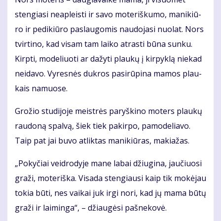
sten­gia­si ne­ap­leis­ti ir sa­vo mo­te­riš­ku­mo, ma­ni­kiū­
ro ir pe­di­kiū­ro pa­slau­go­mis nau­do­ja­si nuo­lat. Nors
tvir­ti­no, kad vi­sam tam lai­ko at­ras­ti bū­na sun­ku.
Kirp­ti, mo­de­liuo­ti ar da­žy­ti plau­kų į kir­pyk­lą nie­kad
neida­vo. Vy­res­nės duk­ros pa­si­rū­pi­na ma­mos plau­
kais na­muo­se.
Gro­žio stu­di­jo­je meist­rės pa­ryš­ki­no mo­ters plau­kų
rau­do­ną spal­vą, šiek tiek pa­kir­po, pa­mo­de­lia­vo.
Taip pat jai bu­vo at­lik­tas ma­ni­kiū­ras, ma­kia­žas.
„Po­ky­čiai veid­ro­dy­je ma­ne la­bai džiu­gi­na, jau­čiuo­si
gra­ži, mo­te­riš­ka. Vi­sa­da sten­giau­si kaip tik mo­kė­jau
to­kia bū­ti, nes vai­kai juk ir­gi no­ri, kad jų ma­ma bū­tų
gra­ži ir lai­min­ga“, – džiau­gė­si pa­šne­ko­vė.