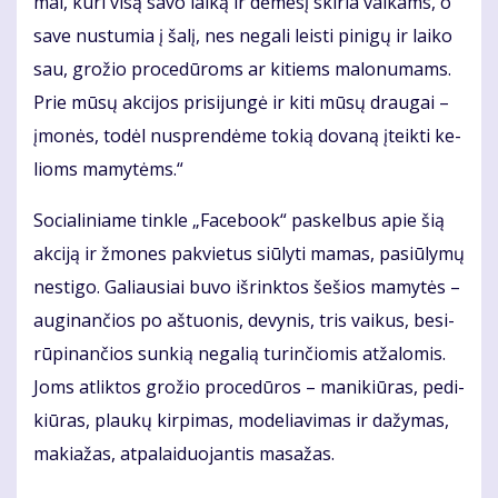
mai, ku­ri vi­są sa­vo lai­ką ir dė­me­sį ski­ria vai­kams, o
sa­ve nu­stu­mia į ša­lį, nes ne­ga­li leis­ti pi­ni­gų ir lai­ko
sau, gro­žio pro­ce­dū­roms ar ki­tiems ma­lo­nu­mams.
Prie mū­sų ak­ci­jos pri­si­jun­gė ir ki­ti mū­sų drau­gai –
įmo­nės, to­dėl nu­spren­dė­me to­kią do­va­ną įteik­ti ke­
lioms ma­my­tėms.“
So­cia­li­nia­me tin­kle „Fa­ce­bo­ok“ pa­skel­bus apie šią
ak­ci­ją ir žmo­nes pa­kvie­tus siū­ly­ti ma­mas, pa­siū­ly­mų
ne­sti­go. Ga­liau­siai bu­vo iš­rink­tos še­šios ma­my­tės –
au­gi­nan­čios po aš­tuo­nis, de­vy­nis, tris vai­kus, be­si­
rū­pi­nan­čios sun­kią ne­ga­lią tu­rin­čio­mis at­ža­lo­mis.
Joms at­lik­tos gro­žio pro­ce­dū­ros – ma­ni­kiū­ras, pe­di­
kiū­ras, plau­kų kir­pi­mas, mo­de­lia­vi­mas ir da­žy­mas,
ma­kia­žas, at­pa­lai­duo­jan­tis ma­sa­žas.