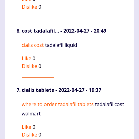
Dislike
0
cost tadalafil…
- 2022-04-27 - 20:49
cialis cost
tadalafil liquid
Komentaras
Like
0
Dislike
0
cialis tablets
- 2022-04-27 - 19:37
where to order tadalafil tablets
tadalafil cost
Komentaras
walmart
Like
0
Dislike
0