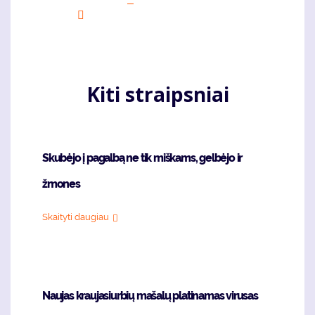
page
puslapis
page
puslapi
Last
page
Kiti straipsniai
Skubėjo į pagalbą ne tik miškams, gelbėjo ir
žmones
Skaityti daugiau
Naujas kraujasiurbių mašalų platinamas virusas