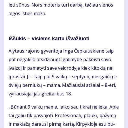
lė­ti sū­nus. Nors mo­te­ris tu­ri dar­bą, ta­čiau vie­nos
al­gos iš­ties ma­ža.
Iš­šū­kis – vi­siems kar­tu iš­va­žiuo­ti
Aly­taus ra­jo­no gy­ven­to­ja In­ga Čep­kaus­kie­nė taip
pat ne­ga­lė­jo at­si­džiaug­ti ga­li­my­be pa­keis­ti sa­vo
įvaiz­dį ir pa­ma­ty­ti sa­ve veid­ro­dy­je kiek ki­to­kią nei
įpras­tai. Ji – taip pat 9 vai­kų – sep­ty­nių mer­gai­čių ir
dvie­jų ber­niu­kų – ma­ma. Ma­žiau­siai at­ža­lai – 8-eri,
vy­riau­sia­jai jau grei­tai bus 18.
„Bū­nant 9 vai­kų ma­ma, lai­ko sau tik­rai ne­lie­ka. Apie
tai ga­liu tik pa­sva­jo­ti. Pro­fe­sio­na­lų plau­kų da­žy­mą
ir ma­kia­žą da­rau­si pir­mą kar­tą. Kir­pyk­lo­je esu bu­