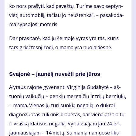
ko nors pra­šy­ti, kad pa­vež­tų. Tu­ri­me sa­vo sep­tyn­
vie­tį au­to­mo­bi­lį, ta­čiau jo ne­už­ten­ka“, – pa­sa­ko­da­
ma šyp­so­jo­si mo­te­ris.
Dar pra­si­ta­rė, kad jų šei­mo­je vy­ras yra tas, ku­ris
tars griež­tes­nį žo­dį, o ma­ma yra nuo­lai­des­nė.
Sva­jo­nė – jau­nė­lį nu­vež­ti prie jū­ros
Aly­taus ra­jo­ne gy­ve­nan­ti Vir­gi­ni­ja Gu­dai­ty­tė – aš­
tuo­nių vai­ku­čių – pen­kių mer­gai­čių ir tri­jų ber­niu­kų
– ma­ma. Vie­nas jų tu­ri sun­kią ne­ga­lią, o duk­rai
diag­no­zuo­tas cuk­ri­nis dia­be­tas, dar vie­na at­ža­la tu­
ri vi­siš­ką klau­sos ne­ga­lią. Vy­riau­sia­jam jau 24-eri,
jau­niau­sia­jam – 14 me­tų. Su ma­ma na­muo­se li­ku­