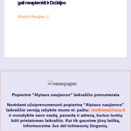
gali neaplenkti ir Dzūkijos
Skaityti daugiau
Popierinė "Alytaus naujienos" laikraščio prenumerata
Norėdami užsiprenumeruoti popierinę "Alytaus naujienos"
laikraščio versiją rašykite mums el. paštu:
skelbimai@ana.lt
ir nurodykite savo vardą, pavardę ir adresą, kuriuo turėtų
būti pristatomas laikraštis. Kai tik gausime jūsų laišką,
informuosime Jus dėl tolimesnių žingsnių.