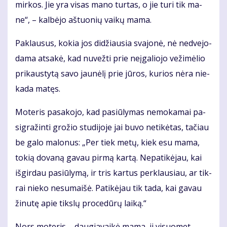
mir­kos. Jie yra vi­sas ma­no tur­tas, o jie tu­ri tik ma­
ne“, – kal­bė­jo aš­tuo­nių vai­kų ma­ma.
Pa­klau­sus, ko­kia jos di­džiau­sia sva­jo­nė, nė ne­dve­jo­
da­ma at­sa­kė, kad nu­vež­ti prie ne­įga­lio­jo ve­ži­mė­lio
pri­kaus­ty­tą sa­vo jau­nė­lį prie jū­ros, ku­rios nė­ra nie­
ka­da ma­tęs.
Mo­te­ris pa­sa­ko­jo, kad pa­siū­ly­mas ne­mo­ka­mai pa­
sig­ra­žin­ti gro­žio stu­di­jo­je jai bu­vo ne­ti­kė­tas, ta­čiau
be ga­lo ma­lo­nus: „Per tiek me­tų, kiek esu ma­ma,
to­kią do­va­ną ga­vau pir­mą kar­tą. Ne­pa­ti­kė­jau, kai
iš­gir­dau pa­siū­ly­mą, ir tris kar­tus per­klau­siau, ar tik­
rai nie­ko ne­su­mai­šė. Pa­ti­kė­jau tik ta­da, kai ga­vau
ži­nu­tę apie tiks­lų pro­ce­dū­rų lai­ką.“
Nors mo­te­ris – dau­gia­vai­kė ma­ma, ji vi­suo­met