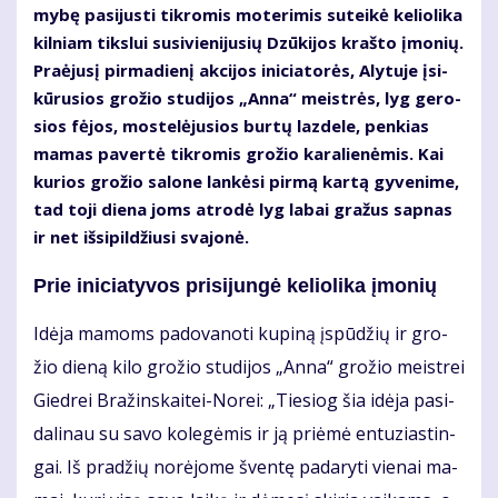
my­bę pa­si­jus­ti tik­ro­mis mo­te­ri­mis su­tei­kė ke­lio­li­ka
kil­niam tiks­lui su­si­vie­ni­ju­sių Dzū­ki­jos kraš­to įmo­nių.
Pra­ėju­sį pir­ma­die­nį ak­ci­jos ini­cia­to­rės, Aly­tu­je įsi­
kū­ru­sios gro­žio stu­di­jos „An­na“ meist­rės, lyg ge­ro­
sios fė­jos, mos­te­lė­ju­sios bur­tų laz­de­le, pen­kias
ma­mas pa­ver­tė tik­ro­mis gro­žio ka­ra­lie­nė­mis. Kai
ku­rios gro­žio sa­lo­ne lan­kė­si pir­mą kar­tą gy­ve­ni­me,
tad to­ji die­na joms at­ro­dė lyg la­bai gra­žus sap­nas
ir net iš­si­pil­džiu­si sva­jo­nė.
Prie ini­cia­ty­vos pri­si­jun­gė ke­lio­li­ka įmo­nių
Idė­ja ma­moms pa­do­va­no­ti ku­pi­ną įspū­džių ir gro­
žio die­ną ki­lo gro­žio stu­di­jos „An­na“ gro­žio meist­rei
Gied­rei Bra­žins­kai­tei-No­rei: „Tie­siog šia idė­ja pa­si­
da­li­nau su sa­vo ko­le­gė­mis ir ją pri­ėmė en­tu­zias­tin­
gai. Iš pra­džių no­rė­jo­me šven­tę pa­da­ry­ti vie­nai ma­