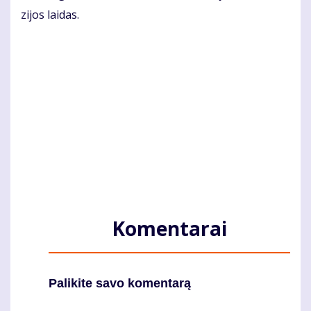
zi­jos lai­das.
Komentarai
Palikite savo komentarą