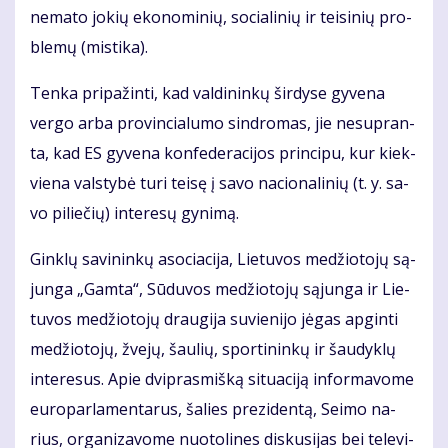
ne­ma­to jo­kių eko­no­mi­nių, so­cia­li­nių ir tei­si­nių pro­
ble­mų (mis­ti­ka).
Ten­ka pri­pa­žin­ti, kad val­di­nin­kų šir­dy­se gy­ve­na
ver­go ar­ba pro­vin­cia­lu­mo sin­dro­mas, jie ne­su­pran­
ta, kad ES gy­ve­na kon­fe­de­ra­ci­jos prin­ci­pu, kur kiek­
vie­na vals­ty­bė tu­ri tei­sę į sa­vo na­cio­na­li­nių (t. y. sa­
vo pi­lie­čių) in­te­re­sų gy­ni­mą.
Gin­klų sa­vi­nin­kų aso­cia­ci­ja, Lie­tu­vos me­džio­to­jų są­
jun­ga „Gam­ta“, Sū­du­vos me­džio­to­jų są­jun­ga ir Lie­
tu­vos me­džio­to­jų drau­gi­ja su­vie­ni­jo jė­gas ap­gin­ti
me­džio­to­jų, žve­jų, šau­lių, spor­ti­nin­kų ir šau­dyk­lų
in­te­re­sus. Apie dvi­pras­miš­ką si­tu­a­ci­ją in­for­ma­vo­me
eu­ro­par­la­men­ta­rus, ša­lies pre­zi­den­tą, Sei­mo na­
rius, or­ga­ni­za­vo­me nuo­to­li­nes dis­ku­si­jas bei te­le­vi­