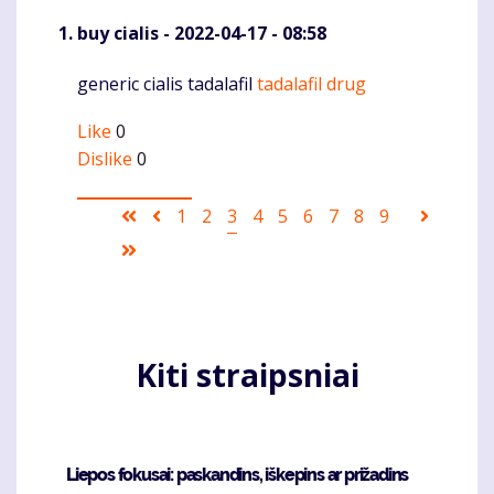
buy cialis
- 2022-04-17 - 08:58
generic cialis tadalafil
tadalafil drug
Komentaras
Like
0
Dislike
0
Pagination
First
Ankstesnis
Puslapis
1
Puslapis
2
Current
3
Puslapis
4
Puslapis
5
Puslapis
6
Puslapis
7
Puslapis
8
Puslapis
9
Sekanti
page
puslapis
page
puslapi
Last
page
Kiti straipsniai
Liepos fokusai: paskandins, iškepins ar prižadins