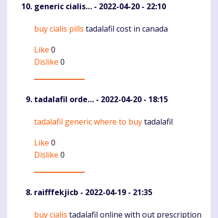
generic cialis…
- 2022-04-20 - 22:10
buy cialis pills
tadalafil cost in canada
Komentaras
Like
0
Dislike
0
tadalafil orde…
- 2022-04-20 - 18:15
tadalafil generic where to buy
tadalafil
Komentaras
Like
0
Dislike
0
raifffekjicb
- 2022-04-19 - 21:35
buy cialis
tadalafil online with out prescription
Komentaras