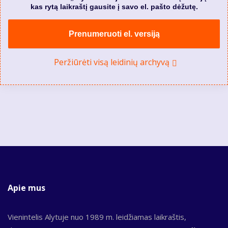
kas rytą laikraštį gausite į savo el. pašto dėžutę.
Prenumeruoti el. versiją
Peržiūrėti visą leidinių archyvą
Apie mus
Vienintelis Alytuje nuo 1989 m. leidžiamas laikraštis,