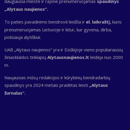
daugiausia mieste ir rajone prenumeruojamas
spaudinys
„Alytaus naujienos“.
To paties pavadinimo bendrovė leidžia ir
el. laikraštį,
kuris
prenumeruojamas Lietuvoje ir kitur, kur gyvena, dirba,
poilsiauja alytiškiai.
UAB „Alytaus naujienos“ yra ir Dzūkijoje vieno populiariausių
žiniasklaidos tinklapių
Alytausnaujienos.lt
leidėja nuo 2000
m.
Naujausias mūsų redakcijos ir kūrybinių bendradarbių
spaudinys yra 2024 metais pradėtas leisti
„Alytaus
žurnalas“.