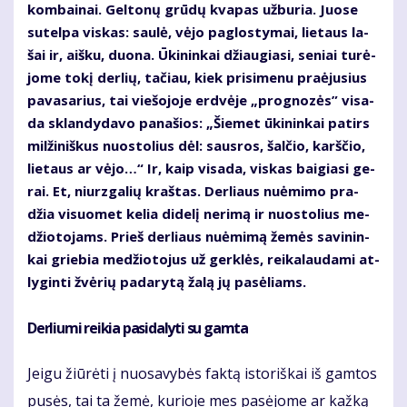
kom­bai­nai. Gel­to­nų grū­dų kva­pas už­bu­ria. Juo­se
su­tel­pa vis­kas: sau­lė, vė­jo pa­glos­ty­mai, lie­taus la­
šai ir, aiš­ku, duo­na. Ūki­nin­kai džiau­gia­si, se­niai tu­rė­
jo­me to­kį der­lių, ta­čiau, kiek pri­si­me­nu pra­ėju­sius
pa­va­sa­rius, tai vie­šo­jo­je erd­vė­je „prog­no­zės” vi­sa­
da sklan­dy­da­vo pa­na­šios: „Šie­met ūki­nin­kai pa­tirs
mil­ži­niš­kus nuos­to­lius dėl: saus­ros, šal­čio, karš­čio,
lie­taus ar vė­jo…“ Ir, kaip vi­sa­da, vis­kas bai­gia­si ge­
rai. Et, niurz­ga­lių kraš­tas. Der­liaus nu­ė­mi­mo pra­
džia vi­suo­met ke­lia di­de­lį ne­ri­mą ir nuos­to­lius me­
džio­to­jams. Prieš der­liaus nu­ė­mi­mą že­mės sa­vi­nin­
kai grie­bia me­džio­to­jus už ger­klės, rei­ka­lau­da­mi at­
ly­gin­ti žvė­rių pa­da­ry­tą ža­lą jų pa­sė­liams.
Derliu­mi rei­kia pa­si­da­ly­ti su gam­ta
Jei­gu žiū­rė­ti į nuo­sa­vy­bės fak­tą is­to­riš­kai iš gam­tos
pu­sės, tai ta že­mė, ku­rio­je mes pa­sė­jo­me ar kaž­ką