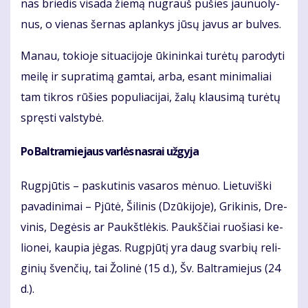
nas brie­dis vi­sa­da žie­mą nu­grauš pu­šies jau­nuo­ly­
nus, o vie­nas šer­nas ap­lan­kys jū­sų ja­vus ar bul­ves.
Ma­nau, to­kio­je si­tu­a­ci­jo­je ūki­nin­kai tu­rė­tų pa­ro­dy­ti
mei­lę ir su­pra­ti­mą gam­tai, ar­ba, esant mi­ni­ma­liai
tam tik­ros rū­šies po­pu­lia­ci­jai, ža­lų klau­si­mą tu­rė­tų
spręs­ti vals­ty­bė.
Po Bal­tra­mie­jaus var­lės nas­rai už­gy­ja
Rug­pjū­tis – pas­ku­ti­nis va­sa­ros mė­nuo. Lie­tu­viš­ki
pa­va­di­ni­mai – Pjū­tė, Ši­li­nis (Dzū­ki­jo­je), Gri­ki­nis, Dre­
vi­nis, De­gė­sis ar Paukšt­lė­kis. Paukš­čiai ruo­šia­si ke­
lio­nei, kau­pia jė­gas. Rug­pjū­tį yra daug svar­bių re­li­
gi­nių šven­čių, tai Žo­li­nė (15 d.), Šv. Bal­tra­mie­jus (24
d.).