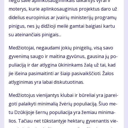
ne­gu sa­ve ap­lin­ko­sau­gi­nin­kais lai­kan­tys vy­rai ir
mo­te­rys, ku­rie ap­lin­ko­sau­gi­nius pro­jek­tus da­ro už
di­de­lius eu­ro­pi­nius ar įvai­rių mi­nis­te­ri­jų pro­gra­mų
pi­ni­gus, nes jų di­džio­ji mei­lė gam­tai bai­gia­si kar­tu
su at­ei­nan­čiais pi­ni­gais...
Me­džio­to­jai, ne­gau­da­mi jo­kių pi­ni­gė­lių, vi­są sa­vo
gy­ve­ni­mą sau­go ir mai­ti­na gy­vū­nus, gau­si­na jų po­
pu­lia­ci­ją ir dar at­ly­gi­na ūki­nin­kams ža­lą už tai, kad
jie iš­ei­na pa­si­mai­tin­ti ar šiaip pa­si­vaikš­čio­ti. Ža­los
at­ly­gi­ni­mas yra la­bai dis­ku­tuo­ti­nas.
Me­džio­to­jus vie­ni­jan­tys klu­bai ir bū­re­liai yra įpa­rei­
go­ti pa­lai­ky­ti mi­ni­ma­lią žvė­rių po­pu­lia­ci­ją. Šiuo me­
tu Dzū­ki­jo­je šer­nų po­pu­lia­ci­ja yra že­miau mi­ni­ma­
lios. Ta­čiau net tūks­tan­ty­je hek­ta­rų gy­ve­nan­tis vie­