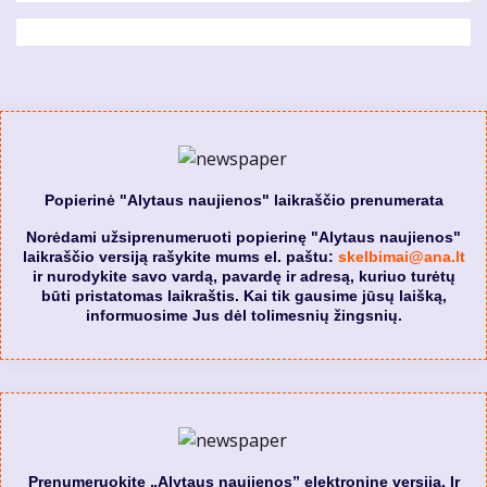
Popierinė "Alytaus naujienos" laikraščio prenumerata
Norėdami užsiprenumeruoti popierinę "Alytaus naujienos"
laikraščio versiją rašykite mums el. paštu:
skelbimai@ana.lt
ir nurodykite savo vardą, pavardę ir adresą, kuriuo turėtų
būti pristatomas laikraštis. Kai tik gausime jūsų laišką,
informuosime Jus dėl tolimesnių žingsnių.
Prenumeruokite „Alytaus naujienos” elektroninę versiją. Ir