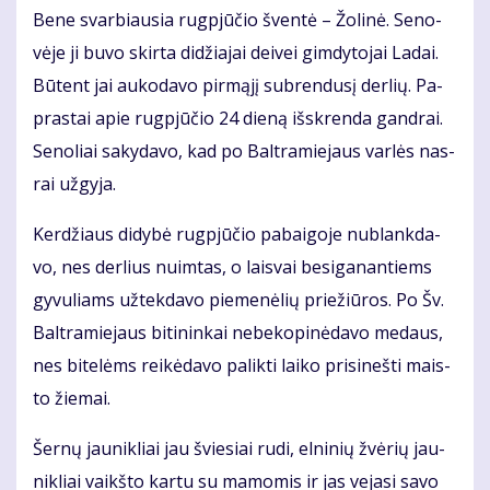
Be­ne svar­biau­sia rug­pjū­čio šven­tė – Žo­li­nė. Se­no­
vė­je ji bu­vo skir­ta di­džia­jai dei­vei gim­dy­to­jai La­dai.
Bū­tent jai au­ko­da­vo pir­mą­jį su­bren­du­sį der­lių. Pa­
pras­tai apie rug­pjū­čio 24 die­ną iš­skren­da gan­drai.
Se­no­liai sa­ky­da­vo, kad po Bal­tra­mie­jaus var­lės nas­
rai už­gy­ja.
Ker­džiaus di­dy­bė rug­pjū­čio pa­bai­go­je nu­blank­da­
vo, nes der­lius nuim­tas, o lais­vai be­si­ga­nan­tiems
gy­vu­liams už­tek­da­vo pie­me­nė­lių prie­žiū­ros. Po Šv.
Bal­tra­mie­jaus bi­ti­nin­kai ne­be­ko­pi­nė­da­vo me­daus,
nes bi­te­lėms rei­kė­da­vo pa­lik­ti lai­ko pri­si­neš­ti mais­
to žie­mai.
Šer­nų jau­nik­liai jau švie­siai ru­di, el­ni­nių žvė­rių jau­
nik­liai vaikš­to kar­tu su ma­mo­mis ir jas ve­ja­si sa­vo