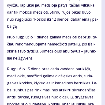
dy­džiu, la­piu­kai jau me­džio­ja pa­tys, ta­čiau vil­kiu­kai
dar tik mo­ko­si me­džio­ti. Stir­nų ru­jos pi­kas bu­vo
nuo rug­pjū­čio 1-osios iki 12 die­nos, da­bar ei­na į pa­
bai­gą.
Nuo rug­pjū­čio 1 die­nos ga­li­ma me­džio­ti beb­rus, ta­
čiau re­ko­men­duo­ja­ma ne­me­džio­ti pa­te­lių, jos iš­si­
ski­ria sa­vo dy­džiu. Su­me­džio­jus abu tė­vus – jau­nik­
liai ne­iš­gy­vens.
Rug­pjū­čio 15 die­ną pra­si­de­da van­dens paukš­čių
me­džiok­lė, me­džio­ti ga­li­ma di­dži­ą­sias an­tis, ru­da­
gal­ves kryk­les, kly­kuo­les ir ka­na­di­nes ber­nik­les. La­
bai sun­kus pa­si­rin­ki­mas, nes at­skir­ti skren­dan­čias
an­tis, tar­kim, ru­da­gal­ves nuo di­džių­jų, dryž­gal­ves
kryk­les nuo ru­da­gal­vių kryk­lių, ypač jau­nik­lių, yra