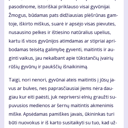
pa­so­di­no­me, is­to­riš­kai pri­klau­so vi­sai gy­vū­ni­jai.
Žmo­gus, bū­da­mas pats di­džiau­sias plėš­rū­nas gam­
to­je, iš­kir­to miš­kus, su­arė ir ap­sė­jo vi­sas pie­vu­tes,
nu­sau­si­no pel­kes ir iš­tie­si­no na­tū­ra­lius upe­lius,
kar­tu iš vi­sos gy­vū­ni­jos at­im­da­mas ar stip­riai ap­ri­
bo­da­mas tei­sė­tą ga­li­my­bę gy­ven­ti, mai­tin­tis ir au­
gin­ti vai­kus, jau ne­kal­bant apie tūks­tan­čių įvai­rių
rū­šių gy­vū­nų ir paukš­čių iš­nai­ki­ni­mą.
Tai­gi, no­ri ne­no­ri, gy­vū­nai at­eis mai­tin­tis į jū­sų ja­
vus ar bul­ves, nes pa­pras­čiau­siai jiems nė­ra dau­
giau kur ei­ti pa­ės­ti, juk ne­pri­ver­si el­nių grauž­ti su­
pu­vu­sios me­die­nos ar šer­nų mai­tin­tis ak­me­ni­mis
miš­ke. Ap­sė­da­mas pa­miš­kes ja­vais, ūki­nin­kas tu­ri
bū­ti nuo­vo­kus ir iš kar­to su­si­tai­ky­ti su tuo, kad už­