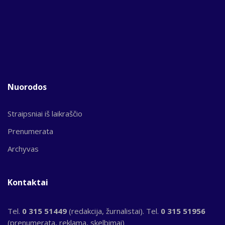
Nuorodos
Straipsniai iš laikraščio
Prenumerata
Archyvas
Kontaktai
Tel.
0 315 51449
(redakcija, žurnalistai). Tel.
0 315 51956
(prenumerata, reklama, skelbimai)