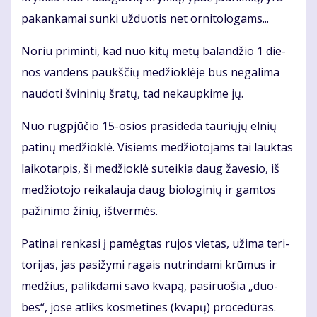
pa­kan­ka­mai sun­ki už­duo­tis net or­ni­to­lo­gams...
No­riu pri­min­ti, kad nuo ki­tų me­tų ba­lan­džio 1 die­
nos van­dens paukš­čių me­džiok­lė­je bus ne­ga­li­ma
nau­do­ti švi­ni­nių šra­tų, tad ne­kaup­ki­me jų.
Nuo rug­pjū­čio 15-osios pra­si­de­da tau­rių­jų el­nių
pa­ti­nų me­džiok­lė. Vi­siems me­džio­to­jams tai lauk­tas
lai­ko­tar­pis, ši me­džiok­lė su­tei­kia daug ža­ve­sio, iš
me­džio­to­jo rei­ka­lau­ja daug bio­lo­gi­nių ir gam­tos
pa­ži­ni­mo ži­nių, iš­tver­mės.
Pa­ti­nai ren­ka­si į pa­mėg­tas ru­jos vie­tas, už­ima te­ri­
to­ri­jas, jas pa­si­žy­mi ra­gais nu­trin­da­mi krū­mus ir
me­džius, pa­lik­da­mi sa­vo kva­pą, pa­si­ruo­šia „duo­
bes“, jo­se at­liks kos­me­ti­nes (kva­pų) pro­ce­dū­ras.