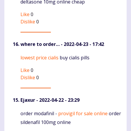
deltasone 10mg online cheap
Like
0
Dislike
0
where to order…
- 2022-04-23 - 17:42
lowest price cialis
buy cialis pills
Komentaras
Like
0
Dislike
0
Ejaxur
- 2022-04-22 - 23:29
order modafinil -
provigil for sale online
order
Komentaras
sildenafil 100mg online