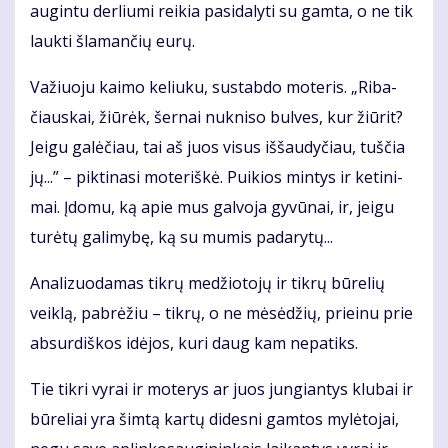
au­gin­tu der­liu­mi rei­kia pa­si­da­ly­ti su gam­ta, o ne tik
lauk­ti šla­man­čių eu­rų.
Va­žiuo­ju kai­mo ke­liu­ku, su­stab­do mo­te­ris. „Ri­ba­
čiaus­kai, žiū­rėk, šer­nai nu­kni­so bul­ves, kur žiū­rit?
Jei­gu ga­lė­čiau, tai aš juos vi­sus iš­šau­dy­čiau, tuš­čia
jų...” – pik­ti­na­si mo­te­riš­kė. Pui­kios min­tys ir ke­ti­ni­
mai. Įdo­mu, ką apie mus gal­vo­ja gy­vū­nai, ir, jei­gu
tu­rė­tų ga­li­my­bę, ką su mu­mis pa­da­ry­tų...
Ana­li­zuo­da­mas tik­rų me­džio­to­jų ir tik­rų bū­re­lių
veik­lą, pa­brė­žiu – tik­rų, o ne mė­sė­džių, pri­ei­nu prie
ab­sur­diš­kos idė­jos, ku­ri daug kam ne­pa­tiks.
Tie tik­ri vy­rai ir mo­te­rys ar juos jun­gian­tys klu­bai ir
bū­re­liai yra šim­tą kar­tų di­des­ni gam­tos my­lė­to­jai,