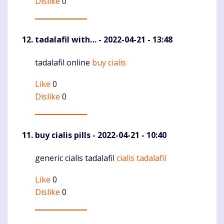
Dislike
0
tadalafil with…
- 2022-04-21 - 13:48
tadalafil online
buy cialis
Komentaras
Like
0
Dislike
0
buy cialis pills
- 2022-04-21 - 10:40
generic cialis tadalafil
cialis tadalafil
Komentaras
Like
0
Dislike
0