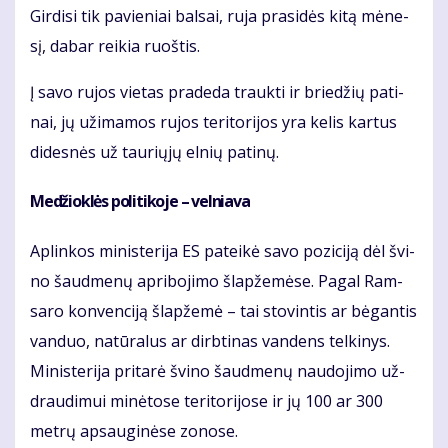
Gir­di­si tik pa­vie­niai bal­sai, ru­ja pra­si­dės ki­tą mė­ne­
sį, da­bar rei­kia ruoš­tis.
Į sa­vo ru­jos vie­tas pra­de­da trauk­ti ir brie­džių pa­ti­
nai, jų už­ima­mos ru­jos te­ri­to­ri­jos yra ke­lis kar­tus
di­des­nės už tau­rių­jų el­nių pa­ti­nų.
Me­džiok­lės po­li­ti­ko­je – vel­nia­va
Ap­lin­kos mi­nis­te­ri­ja ES pa­tei­kė sa­vo po­zi­ci­ją dėl švi­
no šaud­me­nų ap­ri­bo­ji­mo šlap­že­mė­se. Pa­gal Ram­
sa­ro kon­ven­ci­ją šlap­že­mė – tai sto­vin­tis ar bė­gan­tis
van­duo, na­tū­ra­lus ar dirb­ti­nas van­dens tel­ki­nys.
Mi­nis­te­ri­ja pri­ta­rė švi­no šaud­me­nų nau­do­ji­mo už­
drau­di­mui mi­nė­to­se te­ri­to­ri­jo­se ir jų 100 ar 300
met­rų ap­sau­gi­nė­se zo­no­se.