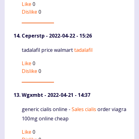
Like
0
Dislike
0
Ceperstp
- 2022-04-22 - 15:26
tadalafil price walmart
tadalafil
Komentaras
Like
0
Dislike
0
Wgxmbt
- 2022-04-21 - 14:37
generic cialis online -
Sales cialis
order viagra
Komentaras
100mg online cheap
Like
0