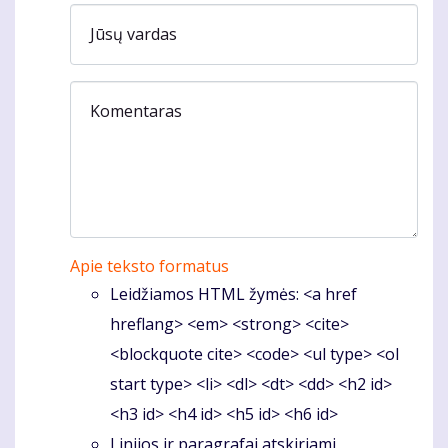
Jūsų vardas
Komentaras
Apie teksto formatus
Leidžiamos HTML žymės: <a href
hreflang> <em> <strong> <cite>
<blockquote cite> <code> <ul type> <ol
start type> <li> <dl> <dt> <dd> <h2 id>
<h3 id> <h4 id> <h5 id> <h6 id>
Linijos ir paragrafai atskiriami