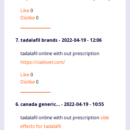
Like
0
Dislike
0
tadalafil brands
- 2022-04-19 - 12:06
tadalafil online with out prescription
Komentaras
https://cialisvet.com/
Like
0
Dislike
0
canada generic…
- 2022-04-19 - 10:55
tadalafil online with out prescription
side
Komentaras
effects for tadalafil