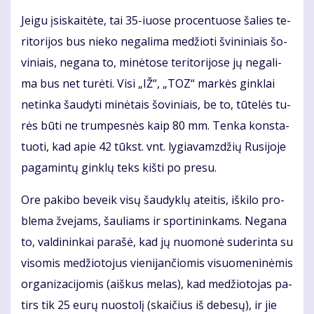
Jei­gu įsi­skai­tė­te, tai 35-iuo­se pro­cen­tuo­se ša­lies te­
ri­to­ri­jos bus nie­ko ne­ga­li­ma me­džio­ti švi­ni­niais šo­
vi­niais, ne­ga­na to, mi­nė­to­se te­ri­to­ri­jo­se jų ne­ga­li­
ma bus net tu­rė­ti. Vi­si „IŽ“, „TOZ“ mar­kės gin­klai
ne­tin­ka šau­dy­ti mi­nė­tais šo­vi­niais, be to, tū­te­lės tu­
rės bū­ti ne trum­pes­nės kaip 80 mm. Ten­ka kon­sta­
tuo­ti, kad apie 42 tūkst. vnt. ly­gia­vamz­džių Ru­si­jo­je
pa­ga­min­tų gin­klų teks kiš­ti po pre­su.
Ore pa­ki­bo be­veik vi­sų šau­dyk­lų at­ei­tis, iš­ki­lo pro­
ble­ma žve­jams, šau­liams ir spor­ti­nin­kams. Ne­ga­na
to, val­di­nin­kai pa­ra­šė, kad jų nuo­mo­nė su­de­rin­ta su
vi­so­mis me­džio­to­jus vie­ni­jan­čio­mis vi­suo­me­ni­nė­mis
or­ga­ni­za­ci­jo­mis (aiš­kus me­las), kad me­džio­to­jas pa­
tirs tik 25 eu­rų nuos­to­lį (skai­čius iš de­be­sų), ir jie