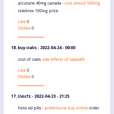
accutane 40mg canada -
cost amoxil 500mg
Komentaras
celebrex 100mg price
Like
0
Dislike
0
buy cialis
- 2022-04-24 - 00:00
cost of cialis
side effects of tadalafil
Komentaras
Like
0
Dislike
0
Uxicfz
- 2022-04-23 - 21:25
hims ed pills -
prednisone buy online
order
Komentaras