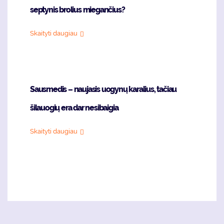
septynis brolius miegančius?
Skaityti daugiau
Sausmedis – naujasis uogynų karalius, tačiau
šilauogių era dar nesibaigia
Skaityti daugiau