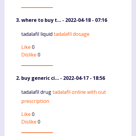
where to buy t…
- 2022-04-18 - 07:16
tadalafil liquid
tadalafil dosage
Komentaras
Like
0
Dislike
0
buy generic ci…
- 2022-04-17 - 18:56
tadalafil drug
tadalafil online with out
Komentaras
prescription
Like
0
Dislike
0