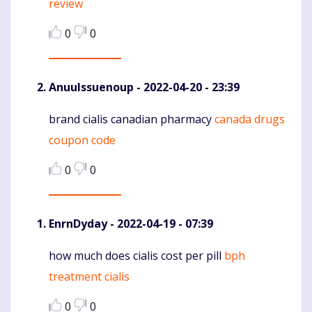
review
0
0
AnuuIssuenoup
- 2022-04-20 - 23:39
brand cialis canadian pharmacy
canada drugs
Komentaras
coupon code
0
0
EnrnDyday
- 2022-04-19 - 07:39
how much does cialis cost per pill
bph
Komentaras
treatment cialis
0
0