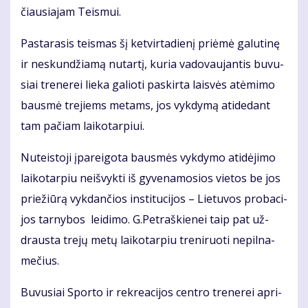
čiau­sia­jam Teis­mui.
Pas­ta­ra­sis teis­mas šį ket­vir­ta­die­nį pri­ėmė ga­lu­ti­nę
ir ne­skun­džia­mą nu­tar­tį, ku­ria va­do­vau­jan­tis bu­vu­
siai tre­ne­rei lie­ka ga­lio­ti pa­skir­ta lais­vės at­ėmi­mo
baus­mė tre­jiems me­tams, jos vyk­dy­mą ati­de­dant
tam pa­čiam lai­ko­tar­piui.
Nu­teis­to­ji įpa­rei­go­ta baus­mės vyk­dy­mo ati­dė­ji­mo
lai­ko­tar­piu ne­iš­vyk­ti iš gy­ve­na­mo­sios vie­tos be jos
prie­žiū­rą vyk­dan­čios ins­ti­tu­ci­jos – Lie­tu­vos pro­ba­ci­
jos tar­ny­bos lei­di­mo. G.Pet­raš­kie­nei taip pat už­
draus­ta tre­jų me­tų lai­ko­tar­piu tre­ni­ruo­ti ne­pil­na­
me­čius.
Bu­vu­siai Spor­to ir rek­re­a­ci­jos cen­tro tre­ne­rei ap­ri­