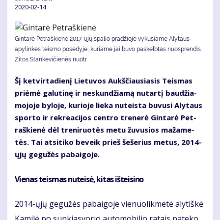
2020-02-14
Gintarė Petraškienė 2017-ųjų spalio pradžioje vykusiame Alytaus
apylinkės teismo posėdyje, kuriame jai buvo paskelbtas nuosprendis.
Zitos Stankevičienės nuotr.
Šį ket­vir­ta­die­nį Lie­tu­vos Aukš­čiau­sia­sis Teis­mas
pri­ėmė ga­lu­ti­nę ir ne­skun­džia­mą nu­tar­tį bau­džia­
mo­jo­je by­lo­je, ku­rio­je lie­ka nu­teis­ta bu­vu­si Aly­taus
spor­to ir rek­re­a­ci­jos cen­tro tre­ne­rė Gin­ta­rė Pet­
raš­kie­nė dėl tre­ni­ruo­tės me­tu žu­vu­sios ma­ža­me­
tės. Tai at­si­ti­ko be­veik prieš še­še­rius me­tus, 2014-
ųjų ge­gu­žės pa­bai­go­je.
Vie­nas teis­mas nu­tei­sė, ki­tas iš­tei­si­no
2014-ųjų ge­gu­žės pa­bai­go­je vie­nuo­lik­me­tė aly­tiš­kė
Ka­mi­lė po sun­kias­vo­rio au­to­mo­bi­lio ra­tais pa­te­ko