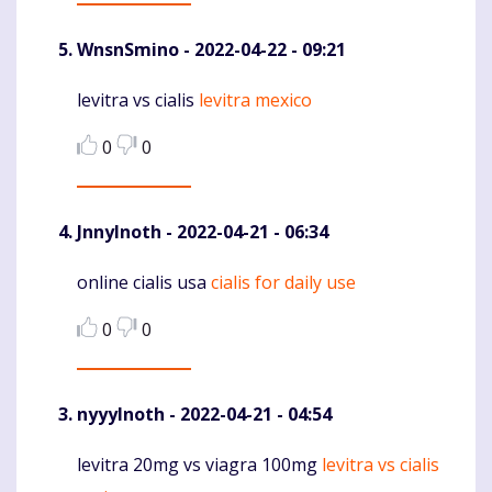
WnsnSmino
- 2022-04-22 - 09:21
levitra vs cialis
levitra mexico
Komentaras
0
0
JnnyInoth
- 2022-04-21 - 06:34
online cialis usa
cialis for daily use
Komentaras
0
0
nyyyInoth
- 2022-04-21 - 04:54
levitra 20mg vs viagra 100mg
levitra vs cialis
Komentaras