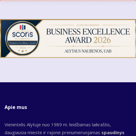
Apie mus
Vienintelis Alytuje nuo 1989 m. leidžiamas laikraštis,
daugiausia mieste ir rajone prenumeruojamas
spaudinys