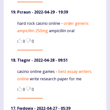
Pcraun
- 2022-04-29 - 19:39
hard rock casino online -
order generic
Komentaras
ampicillin 250mg
ampicillin oral
0
0
Tlagnr
- 2022-04-28 - 09:51
casino online games -
best essay writers
Komentaras
online
write research paper for me
0
0
Fwdowx
- 2022-04-27 - 05:39