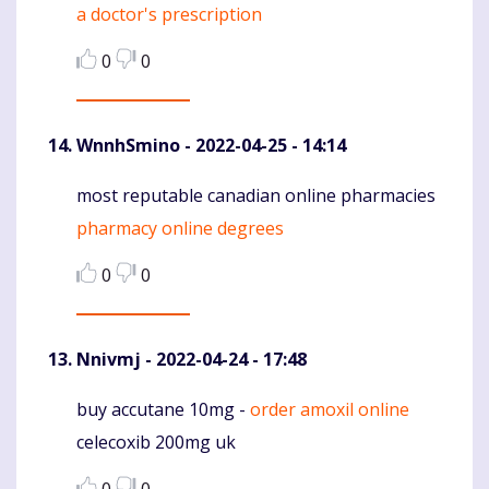
a doctor's prescription
0
0
WnnhSmino
- 2022-04-25 - 14:14
most reputable canadian online pharmacies
Komentaras
pharmacy online degrees
0
0
Nnivmj
- 2022-04-24 - 17:48
buy accutane 10mg -
order amoxil online
Komentaras
celecoxib 200mg uk