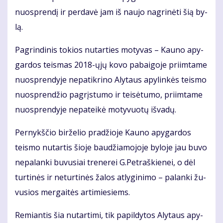
nuosp­ren­dį ir per­da­vė jam iš nau­jo nag­ri­nė­ti šią by­
lą.
Pa­grin­di­nis to­kios nu­tar­ties mo­ty­vas – Kau­no apy­
gar­dos teis­mas 2018-ųjų ko­vo pa­bai­go­je pri­im­ta­me
nuosp­ren­dy­je ne­pa­tik­ri­no Aly­taus apy­lin­kės teis­mo
nuosp­ren­džio pa­grįs­tu­mo ir tei­sė­tu­mo, pri­im­ta­me
nuosp­ren­dy­je ne­pa­tei­kė mo­ty­vuo­tų iš­va­dų.
Per­nykš­čio bir­že­lio pra­džio­je Kau­no apy­gar­dos
teis­mo nu­tar­tis šio­je bau­džia­mo­jo­je by­lo­je jau bu­vo
ne­pa­lan­ki bu­vu­siai tre­ne­rei G.Pet­raš­kie­nei, o dėl
tur­ti­nės ir ne­tur­ti­nės ža­los at­ly­gi­ni­mo – pa­lan­ki žu­
vu­sios mer­gai­tės ar­ti­mie­siems.
Re­mian­tis šia nu­tar­ti­mi, tik pa­pil­dy­tos Aly­taus apy­