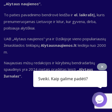
„Alytaus naujienos“.
To paties pavadinimo bendrovė leidžia ir
el. laikraštį,
kuris
prenumeruojamas Lietuvoje ir kitur, kur gyvena, dirba,
poilsiauja alytiškiai.
UAB „Alytaus naujienos“ yra ir Dzūkijoje vieno populiariausių
žiniasklaidos tinklapių
Alytausnaujienos.lt
leidėja nuo 2000
m.
Naujausias mūsų redakcijos ir kūrybinių bendradarbių
spaudinys yra 2024 metais pradėtas leisti
„Alytaus
žurnalas“.
Sveiki. Kaip galime padėti?