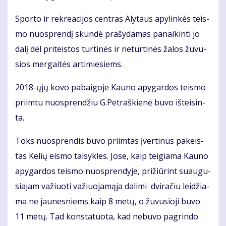
Spor­to ir rek­re­a­ci­jos cen­tras Aly­taus apy­lin­kės teis­
mo nuosp­ren­dį skun­dė pra­šy­da­mas pa­nai­kin­ti jo
da­lį dėl pri­teis­tos tur­ti­nės ir ne­tur­ti­nės ža­los žu­vu­
sios mer­gai­tės ar­ti­mie­siems.
2018-ųjų ko­vo pa­bai­go­je Kau­no apy­gar­dos teis­mo
pri­im­tu nuosp­ren­džiu G.Pet­raš­kie­nė bu­vo iš­tei­sin­
ta.
Toks nuosp­ren­dis bu­vo pri­im­tas įver­ti­nus pa­keis­
tas Ke­lių eis­mo tai­syk­les. Jo­se, kaip tei­gia­ma Kau­no
apy­gar­dos teis­mo nuosp­ren­dy­je, pri­žiū­rint su­au­gu­
sia­jam va­žiuo­ti va­žiuo­ja­mą­ja da­li­mi dvi­ra­čiu lei­džia­
ma ne jau­nes­niems kaip 8 me­tų, o žu­vu­sio­ji bu­vo
11 me­tų. Tad kon­sta­tuo­ta, kad ne­bu­vo pa­grin­do