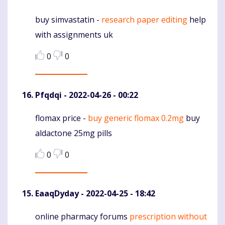
buy simvastatin -
research paper editing
help
Komentaras
with assignments uk
0
0
Pfqdqi
- 2022-04-26 - 00:22
flomax price -
buy generic flomax 0.2mg
buy
Komentaras
aldactone 25mg pills
0
0
EaaqDyday
- 2022-04-25 - 18:42
online pharmacy forums
prescription without
Komentaras