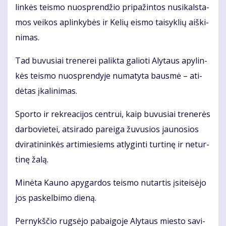
lin­kės teis­mo nuosp­ren­džio pri­pa­žin­tos nu­si­kals­ta­
mos vei­kos ap­lin­ky­bės ir Ke­lių eis­mo tai­syk­lių aiš­ki­
ni­mas.
Tad bu­vu­siai tre­ne­rei pa­lik­ta ga­lio­ti Aly­taus apy­lin­
kės teis­mo nuosp­ren­dy­je nu­ma­ty­ta baus­mė – ati­
dė­tas įka­li­ni­mas.
Spor­to ir rek­re­a­ci­jos cen­trui, kaip bu­vu­siai tre­ne­rės
dar­bo­vie­tei, at­si­ra­do pa­rei­ga žu­vu­sios jau­no­sios
dvi­ra­ti­nin­kės ar­ti­mie­siems at­ly­gin­ti tur­ti­nę ir ne­tur­
ti­nę ža­lą.
Mi­nė­ta Kau­no apy­gar­dos teis­mo nu­tar­tis įsi­tei­sė­jo
jos pa­skel­bi­mo die­ną.
Per­nykš­čio rug­sė­jo pa­bai­go­je Aly­taus mies­to sa­vi­