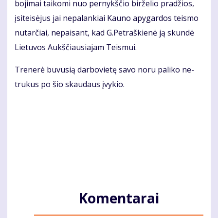
bo­ji­mai tai­ko­mi nuo per­nykš­čio bir­že­lio pra­džios,
įsi­teisėjus jai ne­pa­lan­kiai Kau­no apy­gar­dos teis­mo
nu­tar­čiai, ne­pai­sant, kad G.Pet­raš­kie­nė ją skun­dė
Lie­tu­vos Aukš­čiau­sia­jam Teis­mui.
Tre­ne­rė bu­vu­sią dar­bo­vie­tę sa­vo no­ru pa­li­ko ne­
tru­kus po šio skau­daus įvy­kio.
Komentarai