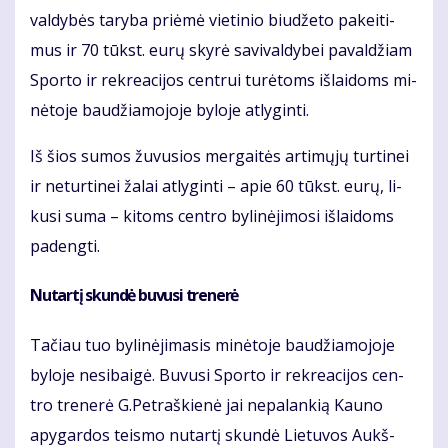
val­dy­bės ta­ry­ba pri­ėmė vie­ti­nio biu­dže­to pa­kei­ti­
mus ir 70 tūkst. eu­rų sky­rė sa­vi­val­dy­bei pa­val­džiam
Spor­to ir rek­re­a­ci­jos cen­trui tu­rė­toms iš­lai­doms mi­
nė­to­je bau­džia­mo­jo­je by­lo­je at­ly­gin­ti.
Iš šios su­mos žu­vu­sios mer­gai­tės ar­ti­mų­jų tur­ti­nei
ir ne­tur­ti­nei ža­lai at­ly­gin­ti – apie 60 tūkst. eu­rų, li­
ku­si su­ma – ki­toms cen­tro by­li­nė­ji­mo­si iš­lai­doms
pa­deng­ti.
Nu­tar­tį skun­dė bu­vu­si tre­ne­rė
Ta­čiau tuo by­li­nė­ji­ma­sis mi­nė­to­je bau­džia­mo­jo­je
by­lo­je ne­si­bai­gė. Bu­vu­si Spor­to ir rek­re­a­ci­jos cen­
tro tre­ne­rė G.Pet­raš­kie­nė jai ne­pa­lan­kią Kau­no
apy­gar­dos teis­mo nu­tar­tį skun­dė Lie­tu­vos Aukš­