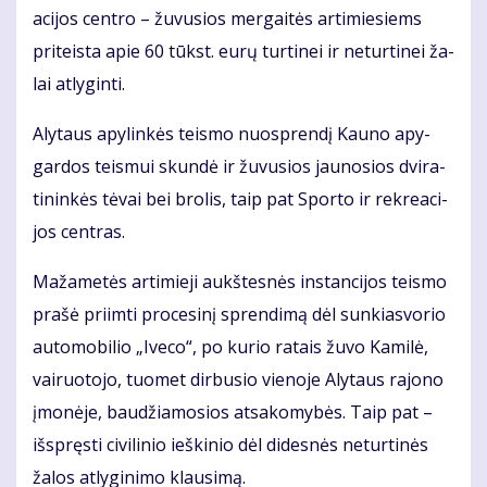
a­ci­jos cen­tro – žu­vu­sios mer­gai­tės ar­ti­mie­siems
pri­teis­ta apie 60 tūkst. eu­rų tur­ti­nei ir ne­tur­ti­nei ža­
lai at­ly­gin­ti.
Aly­taus apy­lin­kės teis­mo nuosp­ren­dį Kau­no apy­
gar­dos teis­mui skun­dė ir žu­vu­sios jau­no­sios dvi­ra­
ti­nin­kės tė­vai bei bro­lis, taip pat Spor­to ir rek­re­a­ci­
jos cen­tras.
Ma­ža­me­tės ar­ti­mie­ji aukš­tes­nės ins­tan­ci­jos teis­mo
pra­šė pri­im­ti pro­ce­si­nį spren­di­mą dėl sun­kias­vo­rio
au­to­mo­bi­lio „Ive­co“, po ku­rio ra­tais žu­vo Ka­mi­lė,
vai­ruo­to­jo, tuo­met dir­bu­sio vie­no­je Aly­taus ra­jo­no
įmo­nė­je, bau­džia­mo­sios at­sa­ko­my­bės. Taip pat –
iš­spręs­ti ci­vi­li­nio ieš­ki­nio dėl di­des­nės ne­tur­ti­nės
ža­los at­ly­gi­ni­mo klau­si­mą.