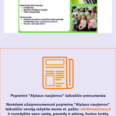
Popierinė "Alytaus naujienos" laikraščio prenumerata
Norėdami užsiprenumeruoti popierinę "Alytaus naujienos"
laikraščio versiją rašykite mums el. paštu:
skelbimai@ana.lt
ir nurodykite savo vardą, pavardę ir adresą, kuriuo turėtų