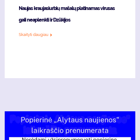
Naujas kraujasiurbių mašalų platinamas virusas
gali neaplenkti ir Dzūkijos
Skaityti daugiau