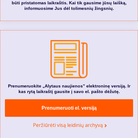
būti pristatomas laikraštis. Kai tik gausime jūsų laišką,
informuosime Jus dėl tolimesnių žingsnių.
Prenumeruokite „Alytaus naujienos” elektroninę versiją. Ir
kas rytą laikraštį gausite į savo el. pašto dėžutę.
Prenumeruoti el. versiją
Peržiūrėti visą leidinių archyvą