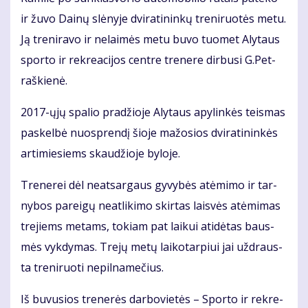
ir žu­vo Dai­nų slė­ny­je dvi­ra­ti­nin­kų tre­ni­ruo­tės me­tu.
Ją tre­ni­ra­vo ir ne­lai­mės me­tu bu­vo tuo­met Aly­taus
spor­to ir rek­re­a­ci­jos cen­tre tre­ne­re dir­bu­si G.Pet­
raš­kie­nė.
2017-ųjų spa­lio pra­džio­je Aly­taus apy­lin­kės teis­mas
pa­skel­bė nuosp­ren­dį šio­je ma­žo­sios dvi­ra­ti­nin­kės
ar­ti­mie­siems skau­džio­je by­lo­je.
Tre­ne­rei dėl ne­at­sar­gaus gy­vy­bės at­ėmi­mo ir tar­
ny­bos pa­rei­gų ne­at­li­ki­mo skir­tas lais­vės at­ėmi­mas
tre­jiems me­tams, to­kiam pat lai­kui ati­dė­tas baus­
mės vyk­dy­mas. Tre­jų me­tų lai­ko­tar­piui jai už­draus­
ta tre­ni­ruo­ti ne­pil­na­me­čius.
Iš bu­vu­sios tre­ne­rės dar­bo­vie­tės – Spor­to ir rek­re­