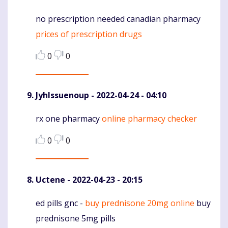
no prescription needed canadian pharmacy
Komentaras
prices of prescription drugs
0
0
JyhIssuenoup
- 2022-04-24 - 04:10
rx one pharmacy
online pharmacy checker
Komentaras
0
0
Uctene
- 2022-04-23 - 20:15
ed pills gnc -
buy prednisone 20mg online
buy
Komentaras
prednisone 5mg pills