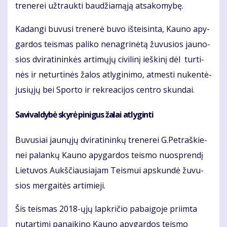
tre­ne­rei už­trauk­ti bau­džia­mą­ją at­sa­ko­my­bę.
Ka­dan­gi bu­vu­si tre­ne­rė bu­vo iš­tei­sin­ta, Kau­no apy­
gar­dos teis­mas pa­li­ko ne­nag­ri­nė­tą žu­vu­sios jau­no­
sios dvi­ra­ti­nin­kės ar­ti­mų­jų ci­vi­li­nį ieš­ki­nį dėl tur­ti­
nės ir ne­tur­ti­nės ža­los at­ly­gi­ni­mo, at­mes­ti nu­ken­tė­
ju­sių­jų bei Spor­to ir rek­re­a­ci­jos cen­tro skun­dai.
Sa­vi­val­dy­bė sky­rė pi­ni­gus ža­lai at­ly­gin­ti
Bu­vu­siai jau­nų­jų dvi­ra­ti­nin­kų tre­ne­rei G.Pet­raš­kie­
nei pa­lan­kų Kau­no apy­gar­dos teis­mo nuosp­ren­dį
Lie­tu­vos Aukš­čiau­sia­jam Teis­mui ap­skun­dė žu­vu­
sios mer­gai­tės ar­ti­mie­ji.
Šis teis­mas 2018-ųjų lap­kri­čio pa­bai­go­je pri­im­ta
nu­tar­ti­mi pa­nai­ki­no Kau­no apy­gar­dos teis­mo