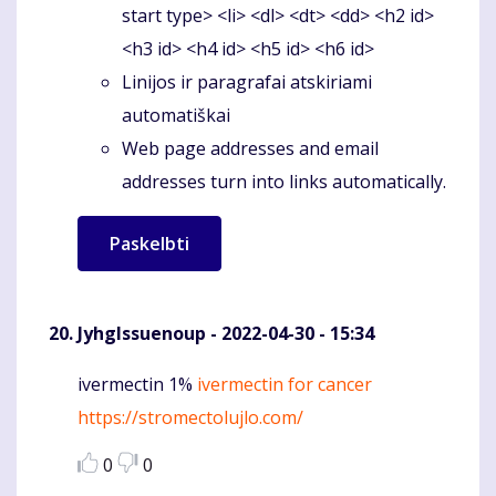
start type> <li> <dl> <dt> <dd> <h2 id>
<h3 id> <h4 id> <h5 id> <h6 id>
Linijos ir paragrafai atskiriami
automatiškai
Web page addresses and email
addresses turn into links automatically.
JyhgIssuenoup
- 2022-04-30 - 15:34
ivermectin 1%
ivermectin for cancer
Komentaras
https://stromectolujlo.com/
0
0