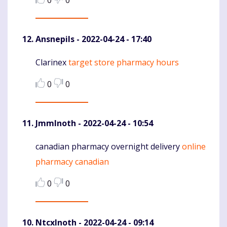
0
0
Ansnepils
- 2022-04-24 - 17:40
Clarinex
target store pharmacy hours
Komentaras
0
0
JmmInoth
- 2022-04-24 - 10:54
canadian pharmacy overnight delivery
online
Komentaras
pharmacy canadian
0
0
NtcxInoth
- 2022-04-24 - 09:14