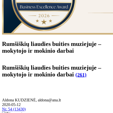
Rum­šiš­kių liau­dies bui­ties mu­zie­ju­je –
mo­ky­to­jo ir mo­ki­nio dar­bai
Rum­šiš­kių liau­dies bui­ties mu­zie­ju­je –
mo­ky­to­jo ir mo­ki­nio dar­bai
(261)
Aldona KUDZIENĖ, aldona@ana.lt
2020-05-12
Nr.
54 (13430)