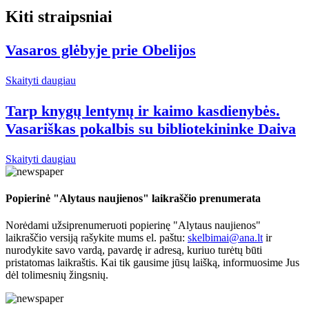
Kiti straipsniai
Vasaros glėbyje prie Obelijos
Skaityti daugiau
Tarp knygų lentynų ir kaimo kasdienybės.
Vasariškas pokalbis su bibliotekininke Daiva
Skaityti daugiau
Popierinė "Alytaus naujienos" laikraščio prenumerata
Norėdami užsiprenumeruoti popierinę "Alytaus naujienos"
laikraščio versiją rašykite mums el. paštu:
skelbimai@ana.lt
ir
nurodykite savo vardą, pavardę ir adresą, kuriuo turėtų būti
pristatomas laikraštis. Kai tik gausime jūsų laišką, informuosime Jus
dėl tolimesnių žingsnių.