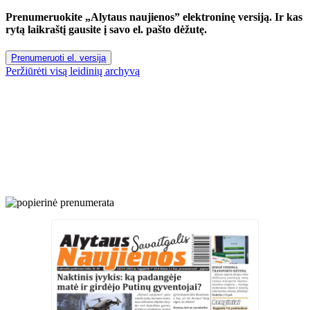
Prenumeruokite „Alytaus naujienos” elektroninę versiją. Ir kas
rytą laikraštį gausite į savo el. pašto dėžutę.
Prenumeruoti el. versiją
Peržiūrėti visą leidinių archyvą