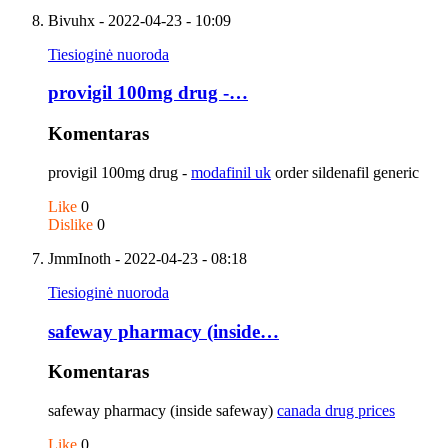
Bivuhx
- 2022-04-23 - 10:09
Tiesioginė nuoroda
provigil 100mg drug -…
Komentaras
provigil 100mg drug -
modafinil uk
order sildenafil generic
Like
0
Dislike
0
JmmInoth
- 2022-04-23 - 08:18
Tiesioginė nuoroda
safeway pharmacy (inside…
Komentaras
safeway pharmacy (inside safeway)
canada drug prices
Like
0