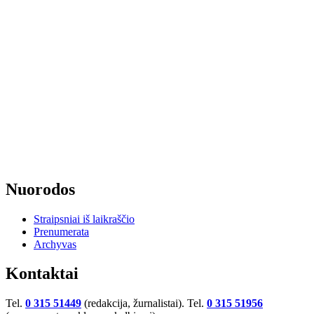
Nuorodos
Straipsniai iš laikraščio
Prenumerata
Archyvas
Kontaktai
Tel.
0 315 51449
(redakcija, žurnalistai). Tel.
0 315 51956