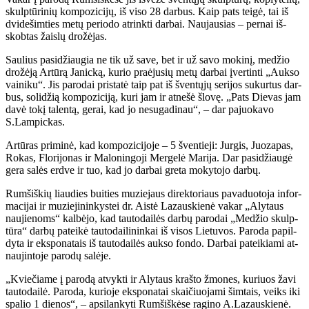
skulp­tū­ri­nių kom­po­zi­ci­jų, iš vi­so 28 dar­bus. Kaip pats tei­gė, tai iš
dvi­de­šim­ties me­tų pe­ri­odo at­rink­ti dar­bai. Nau­jau­sias – per­nai iš­
skob­tas žais­lų dro­žė­jas.
Sau­lius pa­si­džiau­gia ne tik už sa­ve, bet ir už sa­vo mo­ki­nį, me­džio
dro­žė­ją Ar­tū­rą Ja­nic­ką, ku­rio pra­ėju­sių me­tų dar­bai įver­tin­ti „Auk­so
vai­ni­ku“. Jis pa­ro­dai pri­sta­tė taip pat iš šven­tų­jų se­ri­jos su­kur­tus dar­
bus, so­li­džią kom­po­zi­ci­ją, ku­ri jam ir at­ne­šė šlo­vę. „Pats Die­vas jam
da­vė to­kį ta­len­tą, ge­rai, kad jo ne­su­ga­di­nau“, – dar pa­juo­ka­vo
S.Lam­pic­kas.
Ar­tū­ras pri­mi­nė, kad kom­po­zi­ci­jo­je – 5 šven­tie­ji: Jur­gis, Juo­za­pas,
Ro­kas, Flo­ri­jo­nas ir Ma­lo­nin­go­ji Mer­ge­lė Ma­ri­ja. Dar pa­si­džiau­gė
ge­ra sa­lės erd­ve ir tuo, kad jo dar­bai gre­ta mo­ky­to­jo dar­bų.
Rum­šiš­kių liau­dies bui­ties mu­zie­jaus di­rek­to­riaus pa­va­duo­to­ja in­for­
ma­ci­jai ir mu­zie­ji­nin­kys­tei dr. Ais­tė La­zaus­kie­nė va­kar „Aly­taus
nau­jie­noms“ kal­bė­jo, kad tau­to­dai­lės dar­bų pa­ro­dai „Me­džio skulp­
tū­ra“ dar­bų pa­tei­kė tau­to­dai­li­nin­kai iš vi­sos Lie­tu­vos. Pa­ro­da pa­pil­
dy­ta ir eks­po­na­tais iš tau­to­dai­lės auk­so fon­do. Dar­bai pa­tei­kia­mi at­
nau­jin­to­je pa­ro­dų sa­lė­je.
„Kvie­čia­me į pa­ro­dą at­vyk­ti ir Aly­taus kraš­to žmo­nes, ku­riuos ža­vi
tau­to­dai­lė. Pa­ro­da, ku­rio­je eks­po­na­tai skai­čiuo­ja­mi šim­tais, veiks iki
spa­lio 1 die­nos“, – ap­si­lan­ky­ti Rum­šiš­kė­se ra­gi­no A.La­zaus­kie­nė.