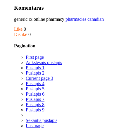
Komentaras
generic rx online pharmacy
pharmacies canadian
Like
0
Dislike
0
Pagination
First page
Ankstesnis puslapis
Puslapis
1
Puslapis
2
Current page
3
Puslapis
4
Puslapis
5
Puslapis
6
Puslapis
7
Puslapis
8
Puslapis
9
Sekantis puslapis
Last page