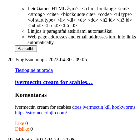
Leidžiamos HTML žymės: <a href hreflang> <em>
<strong> <cite> <blockquote cite> <code> <ul type>
<ol start type> <li> <dl> <dt> <dd> <h2 id> <h3 id>
<h4 id> <h5 id> <h6 id>
Linijos ir paragrafai atskiriami automatiškai
Web page addresses and email addresses turn into links
automatically.
JyhgIssuenoup
- 2022-04-30 - 09:05
Tiesioginė nuoroda
ivermectin cream for scabies…
Komentaras
ivermectin cream for scabies
does ivermectin kill hookworms
https://stromectolujlo.com/
Like
0
Dislike
0
JebInoth
- 2022-04-29 - 20:08