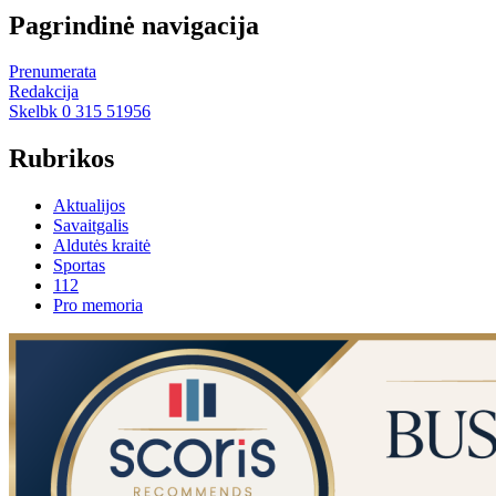
Pagrindinė navigacija
Prenumerata
Redakcija
Skelbk 0 315 51956
Rubrikos
Aktualijos
Savaitgalis
Aldutės kraitė
Sportas
112
Pro memoria