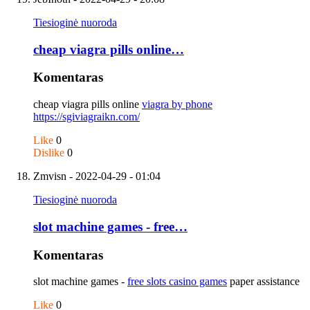
Tiesioginė nuoroda
cheap viagra pills online…
Komentaras
cheap viagra pills online
viagra by phone
https://sgiviagraikn.com/
Like
0
Dislike
0
Zmvisn
- 2022-04-29 - 01:04
Tiesioginė nuoroda
slot machine games - free…
Komentaras
slot machine games -
free slots casino games
paper assistance
Like
0