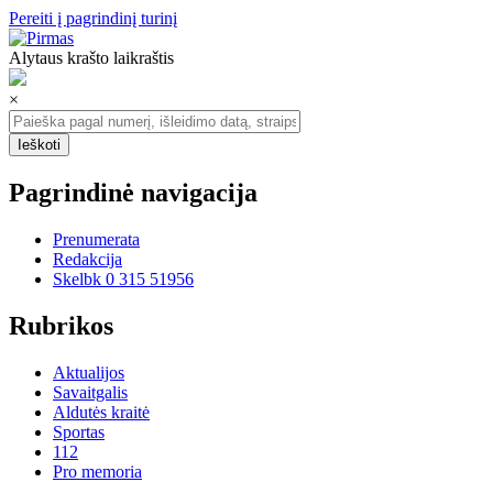
Pereiti į pagrindinį turinį
Alytaus krašto laikraštis
×
Pagrindinė navigacija
Prenumerata
Redakcija
Skelbk 0 315 51956
Rubrikos
Aktualijos
Savaitgalis
Aldutės kraitė
Sportas
112
Pro memoria