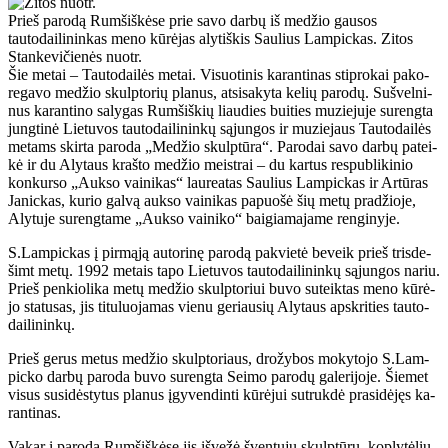
Prieš parodą Rumšiškėse prie savo darbų iš medžio gausos
tautodailininkas meno kūrėjas alytiškis Saulius Lampickas. Zitos
Stankevičienės nuotr.
Šie me­tai – Tau­to­dai­lės me­tai. Vi­suo­ti­nis ka­ran­ti­nas stip­ro­kai pa­ko­
re­ga­vo me­džio skulp­to­rių pla­nus, at­si­sa­ky­ta ke­lių pa­ro­dų. Su­švel­ni­
nus ka­ran­ti­no sa­ly­gas Rum­šiš­kių liau­dies bui­ties mu­zie­ju­je su­reng­ta
jung­ti­nė Lie­tu­vos tau­to­dai­li­nin­kų są­jun­gos ir mu­zie­jaus Tau­to­dai­lės
me­tams skir­ta pa­ro­da „Me­džio skulp­tū­ra“. Pa­ro­dai sa­vo dar­bų pa­tei­
kė ir du Aly­taus kraš­to me­džio meist­rai – du kar­tus res­pub­li­ki­nio
kon­kur­so „Auk­so vai­ni­kas“ lau­re­a­tas Sau­lius Lam­pic­kas ir Ar­tū­ras
Ja­nic­kas, ku­rio gal­vą auk­so vai­ni­kas pa­puo­šė šių me­tų pra­džio­je,
Aly­tu­je su­reng­ta­me „Auk­so vai­ni­ko“ bai­gia­ma­ja­me ren­gi­ny­je.
S.Lam­pic­kas į pir­mą­ją au­to­ri­nę pa­ro­dą pa­kvie­tė be­veik prieš tris­de­
šimt me­tų. 1992 me­tais ta­po Lie­tu­vos tau­to­dai­li­nin­kų są­jun­gos na­riu.
Prieš pen­kio­li­ka me­tų me­džio skulp­to­riui bu­vo su­teik­tas me­no kū­rė­
jo sta­tu­sas, jis ti­tu­luo­ja­mas vie­nu ge­riau­sių Aly­taus ap­skri­ties tau­to­
dai­li­nin­kų.
Prieš ge­rus me­tus me­džio skulp­to­riaus, dro­žy­bos mo­ky­to­jo S.Lam­
pic­ko dar­bų pa­ro­da bu­vo su­reng­ta Sei­mo pa­ro­dų ga­le­ri­jo­je. Šie­met
vi­sus su­si­dės­ty­tus pla­nus įgy­ven­din­ti kū­rė­jui su­truk­dė pra­si­dė­jęs ka­
ran­ti­nas.
Va­kar į pa­ro­dą Rum­šiš­kė­se jis iš­ve­žė šven­tų­jų skulp­tū­rų, kop­ly­tė­lių,