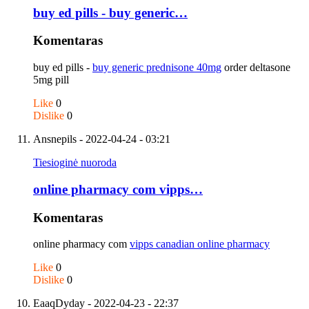
buy ed pills - buy generic…
Komentaras
buy ed pills -
buy generic prednisone 40mg
order deltasone
5mg pill
Like
0
Dislike
0
Ansnepils
- 2022-04-24 - 03:21
Tiesioginė nuoroda
online pharmacy com vipps…
Komentaras
online pharmacy com
vipps canadian online pharmacy
Like
0
Dislike
0
EaaqDyday
- 2022-04-23 - 22:37