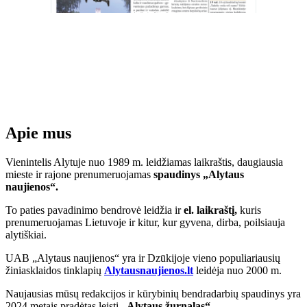
Apie mus
Vienintelis Alytuje nuo 1989 m. leidžiamas laikraštis, daugiausia
mieste ir rajone prenumeruojamas
spaudinys „Alytaus
naujienos“.
To paties pavadinimo bendrovė leidžia ir
el. laikraštį,
kuris
prenumeruojamas Lietuvoje ir kitur, kur gyvena, dirba, poilsiauja
alytiškiai.
UAB „Alytaus naujienos“ yra ir Dzūkijoje vieno populiariausių
žiniasklaidos tinklapių
Alytausnaujienos.lt
leidėja nuo 2000 m.
Naujausias mūsų redakcijos ir kūrybinių bendradarbių spaudinys yra
2024 metais pradėtas leisti
„Alytaus žurnalas“.