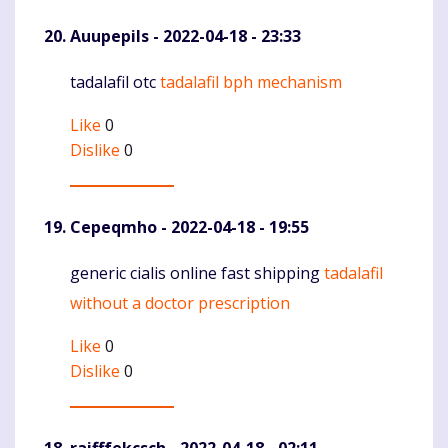
Auupepils
- 2022-04-18 - 23:33
tadalafil otc
tadalafil bph mechanism
Komentaras
Like
0
Dislike
0
Cepeqmho
- 2022-04-18 - 19:55
generic cialis online fast shipping
tadalafil
Komentaras
without a doctor prescription
Like
0
Dislike
0
raifffekcsch
- 2022-04-18 - 02:11