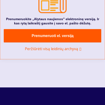
Prenumeruokite „Alytaus naujienos” elektroninę versiją. Ir
kas rytą laikraštį gausite į savo el. pašto dėžutę.
Prenumeruoti el. versiją
Peržiūrėti visą leidinių archyvą