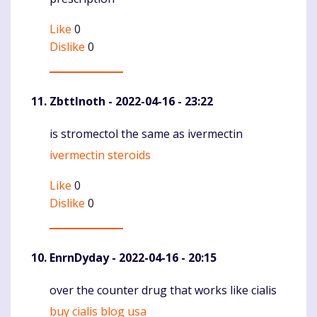
Like
0
Dislike
0
ZbttInoth
- 2022-04-16 - 23:22
is stromectol the same as ivermectin
Komentaras
ivermectin steroids
Like
0
Dislike
0
EnrnDyday
- 2022-04-16 - 20:15
over the counter drug that works like cialis
Komentaras
buy cialis blog usa