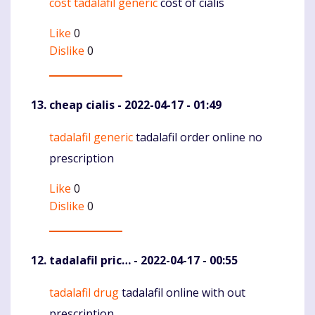
cost tadalafil generic
cost of cialis
Komentaras
Like
0
Dislike
0
cheap cialis
- 2022-04-17 - 01:49
tadalafil generic
tadalafil order online no
Komentaras
prescription
Like
0
Dislike
0
tadalafil pric…
- 2022-04-17 - 00:55
tadalafil drug
tadalafil online with out
Komentaras
prescription