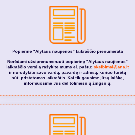
Popierinė "Alytaus naujienos" laikraščio prenumerata
Norėdami užsiprenumeruoti popierinę "Alytaus naujienos"
laikraščio versiją rašykite mums el. paštu:
skelbimai@ana.lt
ir nurodykite savo vardą, pavardę ir adresą, kuriuo turėtų
būti pristatomas laikraštis. Kai tik gausime jūsų laišką,
informuosime Jus dėl tolimesnių žingsnių.