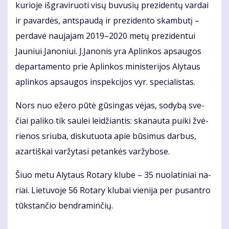
ku­rio­je iš­gra­vi­ruo­ti vi­sų bu­vu­sių pre­zi­den­tų var­dai
ir pa­var­dės, ant­spau­dą ir pre­zi­den­to skam­bu­tį –
per­da­vė nau­ja­jam 2019–2020 me­tų pre­zi­den­tui
Jauniui Ja­no­niui. J.Ja­no­nis yra Ap­lin­kos ap­sau­gos
de­par­ta­men­to prie Ap­lin­kos mi­nis­te­ri­jos Aly­taus
ap­lin­kos ap­sau­gos ins­pek­ci­jos vyr. spe­cia­lis­tas.
Nors nuo eže­ro pū­tė gū­sin­gas vė­jas, so­dy­bą sve­
čiai pa­li­ko tik sau­lei lei­džian­tis: ska­nau­ta pui­ki žvė­
rie­nos sriu­ba, dis­ku­tuo­ta apie bū­si­mus dar­bus,
azar­tiš­kai var­žy­ta­si pe­tan­kės var­žy­bo­se.
Šiuo me­tu Aly­taus Ro­ta­ry klu­be – 35 nuo­la­ti­niai na­
riai. Lie­tu­vo­je 56 Ro­ta­ry klu­bai vie­ni­ja per pus­an­tro
tūks­tan­čio ben­dra­min­čių.