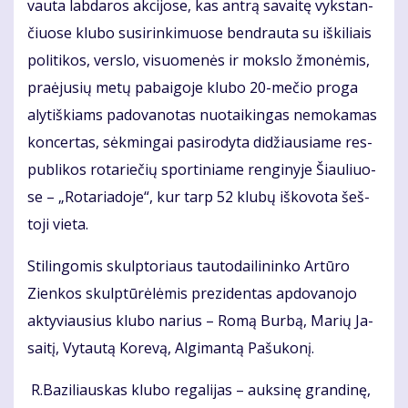
vau­ta lab­da­ros ak­ci­jo­se, kas an­trą sa­vai­tę vyks­tan­
čiuo­se klu­bo su­si­rin­ki­muo­se ben­drau­ta su iš­ki­liais
po­li­ti­kos, ver­slo, vi­suo­me­nės ir moks­lo žmo­nė­mis,
pra­ėju­sių me­tų pa­bai­go­je klu­bo 20-me­čio pro­ga
aly­tiš­kiams pa­do­va­no­tas nuo­tai­kin­gas ne­mo­ka­mas
kon­cer­tas, sėk­min­gai pa­si­ro­dy­ta di­džiau­sia­me res­
pub­li­kos ro­ta­rie­čių spor­ti­nia­me ren­gi­ny­je Šiau­liuo­
se – „Ro­ta­ria­do­je“, kur tarp 52 klu­bų iš­ko­vo­ta šeš­
to­ji vie­ta.
Sti­lin­go­mis skulp­to­riaus tau­to­dai­li­nin­ko Ar­tū­ro
Zien­kos skulp­tū­rė­lė­mis pre­zi­den­tas ap­do­va­no­jo
ak­ty­viau­sius klu­bo na­rius – Ro­mą Bur­bą, Ma­rių Ja­
sai­tį, Vy­tau­tą Ko­re­vą, Al­gi­man­tą Pa­šu­ko­nį.
R.Ba­zi­liaus­kas klu­bo re­ga­li­jas – auk­si­nę gran­di­nę,