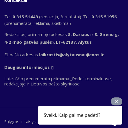
Kontaktai
Tel.
0 315 51449
(redakcija, žurnalistai). Tel.
0 315 51956
(prenumerata, reklama, skelbimai)
Redakcijos, priimamojo adresas
S. Dariaus ir S. Girėno g.
4-2 (nuo gatvės pusės), LT-62137, Alytus
El. pašto adresas
laikrastis@alytausnaujienos.lt
Daugiau informacijos
Laikraščio prenumerata priimama „Perlo“ terminaluose,
redakcijoje ir Lietuvos pašto skyriuose
Sveiki. Kaip galime padėti?
Sąlygos ir taisyklės
Bottom