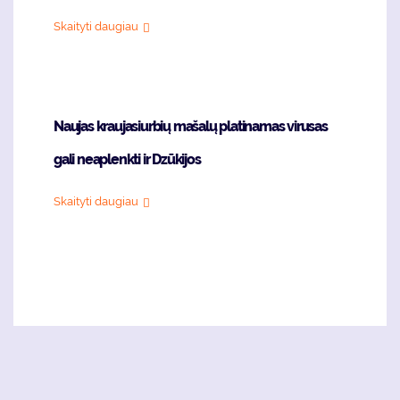
Skaityti daugiau
Naujas kraujasiurbių mašalų platinamas virusas
gali neaplenkti ir Dzūkijos
Skaityti daugiau