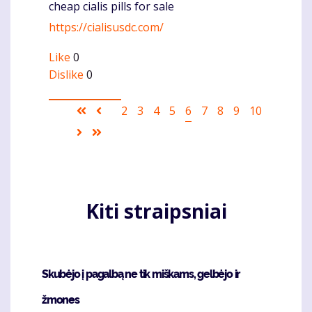
cheap cialis pills for sale
Komentaras
https://cialisusdc.com/
Like
0
Dislike
0
Pagination
First
Ankstesnis
Puslapis
2
Puslapis
3
Puslapis
4
Puslapis
5
Current
6
Puslapis
7
Puslapis
8
Puslapis
9
Puslapis
10
page
puslapis
page
Sekantis
Last
puslapis
page
Kiti straipsniai
Skubėjo į pagalbą ne tik miškams, gelbėjo ir
žmones