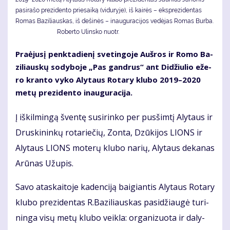
pasirašo prezidento priesaiką (viduryje), iš kairės – eksprezidentas
Romas Baziliauskas, iš dešinės – inauguracijos vedėjas Romas Burba.
Roberto Ulinsko nuotr.
Pra­ėju­sį penk­ta­die­nį sve­tin­go­je Auš­ros ir Ro­mo Ba­
zi­liaus­kų so­dy­bo­je „Pas gan­drus“ ant Di­džiu­lio eže­
ro kran­to vy­ko Aly­taus Ro­ta­ry klu­bo 2019–2020
me­tų pre­zi­den­to inau­gu­ra­ci­ja.
Į iš­kil­min­gą šven­tę su­si­rin­ko per pus­šim­tį Aly­taus ir
Drus­ki­nin­kų ro­ta­rie­čių, Zon­ta, Dzū­ki­jos LIONS ir
Aly­taus LIONS mo­te­rų klu­bo na­rių, Aly­taus de­ka­nas
Arū­nas Už­upis.
Sa­vo ata­skai­to­je ka­den­ci­ją bai­gian­tis Aly­taus Ro­ta­ry
klu­bo pre­zi­den­tas R.Ba­zi­liaus­kas pa­si­džiau­gė tu­ri­
nin­ga vi­sų me­tų klu­bo veik­la: or­ga­ni­zuo­ta ir da­ly­