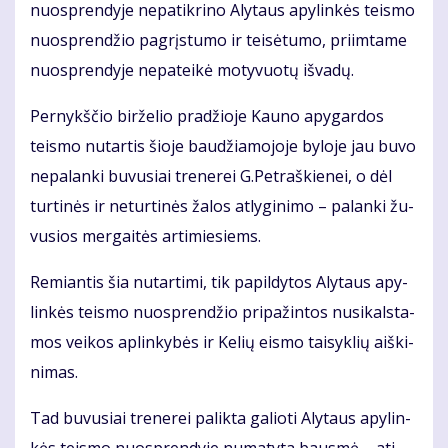
nuosp­ren­dy­je ne­pa­tik­ri­no Aly­taus apy­lin­kės teis­mo
nuosp­ren­džio pa­grįs­tu­mo ir tei­sė­tu­mo, pri­im­ta­me
nuosp­ren­dy­je ne­pa­tei­kė mo­ty­vuo­tų iš­va­dų.
Per­nykš­čio bir­že­lio pra­džio­je Kau­no apy­gar­dos
teis­mo nu­tar­tis šio­je bau­džia­mo­jo­je by­lo­je jau bu­vo
ne­pa­lan­ki bu­vu­siai tre­ne­rei G.Pet­raš­kie­nei, o dėl
tur­ti­nės ir ne­tur­ti­nės ža­los at­ly­gi­ni­mo – pa­lan­ki žu­
vu­sios mer­gai­tės ar­ti­mie­siems.
Re­mian­tis šia nu­tar­ti­mi, tik pa­pil­dy­tos Aly­taus apy­
lin­kės teis­mo nuosp­ren­džio pri­pa­žin­tos nu­si­kals­ta­
mos vei­kos ap­lin­ky­bės ir Ke­lių eis­mo tai­syk­lių aiš­ki­
ni­mas.
Tad bu­vu­siai tre­ne­rei pa­lik­ta ga­lio­ti Aly­taus apy­lin­
kės teis­mo nuosp­ren­dy­je nu­ma­ty­ta baus­mė – ati­