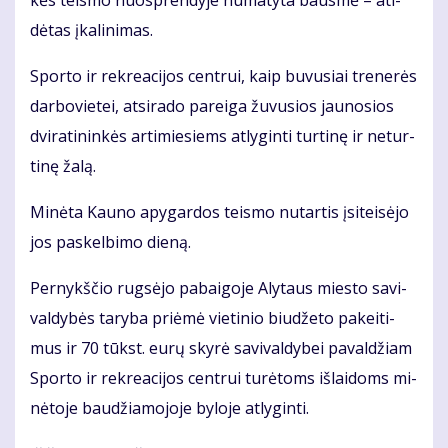
dė­tas įka­li­ni­mas.
Spor­to ir rek­re­a­ci­jos cen­trui, kaip bu­vu­siai tre­ne­rės
dar­bo­vie­tei, at­si­ra­do pa­rei­ga žu­vu­sios jau­no­sios
dvi­ra­ti­nin­kės ar­ti­mie­siems at­ly­gin­ti tur­ti­nę ir ne­tur­
ti­nę ža­lą.
Mi­nė­ta Kau­no apy­gar­dos teis­mo nu­tar­tis įsi­tei­sė­jo
jos pa­skel­bi­mo die­ną.
Per­nykš­čio rug­sė­jo pa­bai­go­je Aly­taus mies­to sa­vi­
val­dy­bės ta­ry­ba pri­ėmė vie­ti­nio biu­dže­to pa­kei­ti­
mus ir 70 tūkst. eu­rų sky­rė sa­vi­val­dy­bei pa­val­džiam
Spor­to ir rek­re­a­ci­jos cen­trui tu­rė­toms iš­lai­doms mi­
nė­to­je bau­džia­mo­jo­je by­lo­je at­ly­gin­ti.