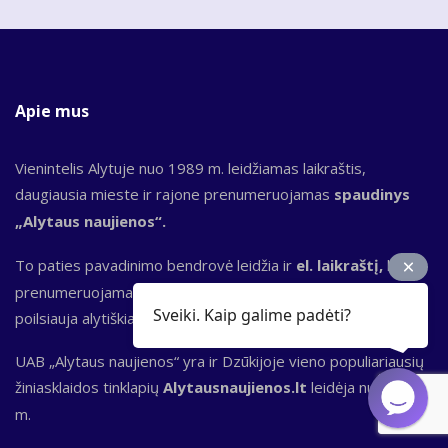
Apie mus
Vienintelis Alytuje nuo 1989 m. leidžiamas laikraštis,
daugiausia mieste ir rajone prenumeruojamas
spaudinys
„Alytaus naujienos“.
To paties pavadinimo bendrovė leidžia ir
el. laikraštį,
kuris
prenumeruojamas Lietuvoje ir kitur, kur gyvena, dirba,
Sveiki. Kaip galime padėti?
poilsiauja alytiškiai.
UAB „Alytaus naujienos“ yra ir Dzūkijoje vieno populiariausių
žiniasklaidos tinklapių
Alytausnaujienos.lt
leidėja nuo 2000
m.