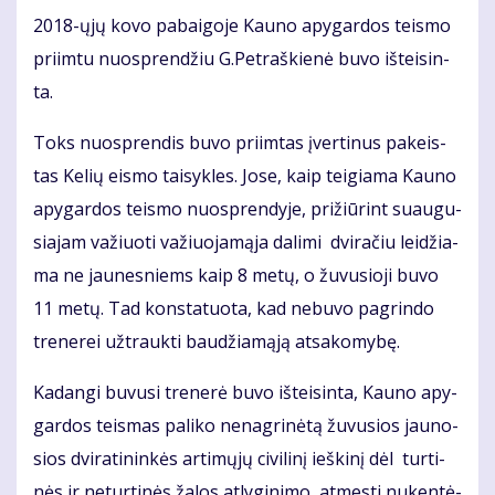
2018-ųjų ko­vo pa­bai­go­je Kau­no apy­gar­dos teis­mo
pri­im­tu nuosp­ren­džiu G.Pet­raš­kie­nė bu­vo iš­tei­sin­
ta.
Toks nuosp­ren­dis bu­vo pri­im­tas įver­ti­nus pa­keis­
tas Ke­lių eis­mo tai­syk­les. Jo­se, kaip tei­gia­ma Kau­no
apy­gar­dos teis­mo nuosp­ren­dy­je, pri­žiū­rint su­au­gu­
sia­jam va­žiuo­ti va­žiuo­ja­mą­ja da­li­mi dvi­ra­čiu lei­džia­
ma ne jau­nes­niems kaip 8 me­tų, o žu­vu­sio­ji bu­vo
11 me­tų. Tad kon­sta­tuo­ta, kad ne­bu­vo pa­grin­do
tre­ne­rei už­trauk­ti bau­džia­mą­ją at­sa­ko­my­bę.
Ka­dan­gi bu­vu­si tre­ne­rė bu­vo iš­tei­sin­ta, Kau­no apy­
gar­dos teis­mas pa­li­ko ne­nag­ri­nė­tą žu­vu­sios jau­no­
sios dvi­ra­ti­nin­kės ar­ti­mų­jų ci­vi­li­nį ieš­ki­nį dėl tur­ti­
nės ir ne­tur­ti­nės ža­los at­ly­gi­ni­mo, at­mes­ti nu­ken­tė­