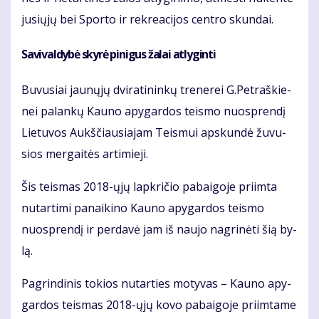
ju­sių­jų bei Spor­to ir rek­re­a­ci­jos cen­tro skun­dai.
Sa­vi­val­dy­bė sky­rė pi­ni­gus ža­lai at­ly­gin­ti
Bu­vu­siai jau­nų­jų dvi­ra­ti­nin­kų tre­ne­rei G.Pet­raš­kie­
nei pa­lan­kų Kau­no apy­gar­dos teis­mo nuosp­ren­dį
Lie­tu­vos Aukš­čiau­sia­jam Teis­mui ap­skun­dė žu­vu­
sios mer­gai­tės ar­ti­mie­ji.
Šis teis­mas 2018-ųjų lap­kri­čio pa­bai­go­je pri­im­ta
nu­tar­ti­mi pa­nai­ki­no Kau­no apy­gar­dos teis­mo
nuosp­ren­dį ir per­da­vė jam iš nau­jo nag­ri­nė­ti šią by­
lą.
Pa­grin­di­nis to­kios nu­tar­ties mo­ty­vas – Kau­no apy­
gar­dos teis­mas 2018-ųjų ko­vo pa­bai­go­je pri­im­ta­me