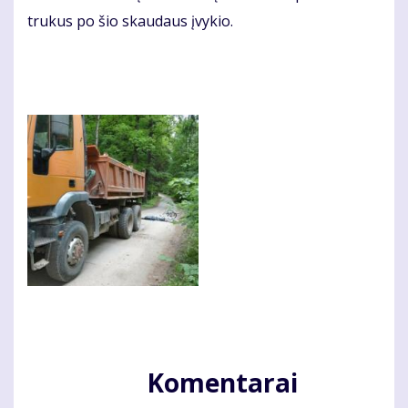
tru­kus po šio skau­daus įvy­kio.
Komentarai