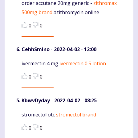
order accutane 20mg generic -
zithromax
Komentaras
500mg brand
azithromycin online
0
0
CehhSmino
- 2022-04-02 - 12:00
ivermectin 4 mg
ivermectin 0.5 lotion
Komentaras
0
0
KbwvDyday
- 2022-04-02 - 08:25
stromectol otc
stromectol brand
Komentaras
0
0