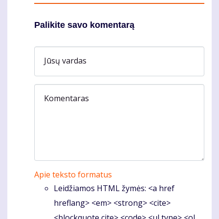
Palikite savo komentarą
Jūsų vardas
Komentaras
Apie teksto formatus
Leidžiamos HTML žymės: <a href
hreflang> <em> <strong> <cite>
<blockquote cite> <code> <ul type> <ol