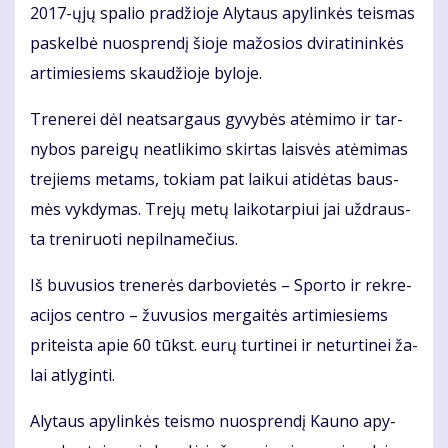
2017-ųjų spa­lio pra­džio­je Aly­taus apy­lin­kės teis­mas
pa­skel­bė nuosp­ren­dį šio­je ma­žo­sios dvi­ra­ti­nin­kės
ar­ti­mie­siems skau­džio­je by­lo­je.
Tre­ne­rei dėl ne­at­sar­gaus gy­vy­bės at­ėmi­mo ir tar­
ny­bos pa­rei­gų ne­at­li­ki­mo skir­tas lais­vės at­ėmi­mas
tre­jiems me­tams, to­kiam pat lai­kui ati­dė­tas baus­
mės vyk­dy­mas. Tre­jų me­tų lai­ko­tar­piui jai už­draus­
ta tre­ni­ruo­ti ne­pil­na­me­čius.
Iš bu­vu­sios tre­ne­rės dar­bo­vie­tės – Spor­to ir rek­re­
a­ci­jos cen­tro – žu­vu­sios mer­gai­tės ar­ti­mie­siems
pri­teis­ta apie 60 tūkst. eu­rų tur­ti­nei ir ne­tur­ti­nei ža­
lai at­ly­gin­ti.
Aly­taus apy­lin­kės teis­mo nuosp­ren­dį Kau­no apy­