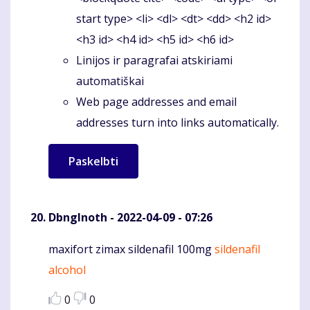
start type> <li> <dl> <dt> <dd> <h2 id>
<h3 id> <h4 id> <h5 id> <h6 id>
Linijos ir paragrafai atskiriami
automatiškai
Web page addresses and email
addresses turn into links automatically.
DbngInoth
- 2022-04-09 - 07:26
maxifort zimax sildenafil 100mg
sildenafil
Komentaras
alcohol
0
0