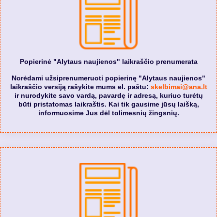
Popierinė "Alytaus naujienos" laikraščio prenumerata
Norėdami užsiprenumeruoti popierinę "Alytaus naujienos"
laikraščio versiją rašykite mums el. paštu:
skelbimai@ana.lt
ir nurodykite savo vardą, pavardę ir adresą, kuriuo turėtų
būti pristatomas laikraštis. Kai tik gausime jūsų laišką,
informuosime Jus dėl tolimesnių žingsnių.