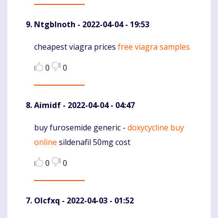
NtgbInoth
- 2022-04-04 - 19:53
cheapest viagra prices
free viagra samples
Komentaras
0
0
Aimidf
- 2022-04-04 - 04:47
buy furosemide generic -
doxycycline buy
Komentaras
online
sildenafil 50mg cost
0
0
Olcfxq
- 2022-04-03 - 01:52