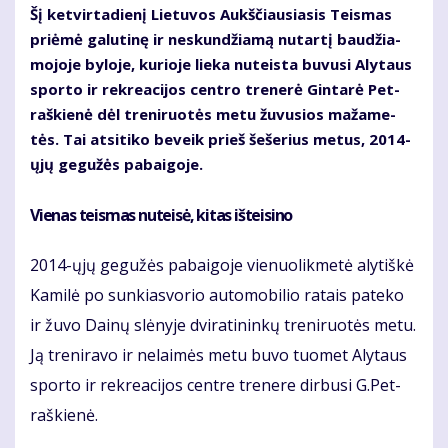
Šį ket­vir­ta­die­nį Lie­tu­vos Aukš­čiau­sia­sis Teis­mas
pri­ėmė ga­lu­ti­nę ir ne­skun­džia­mą nu­tar­tį bau­džia­
mo­jo­je by­lo­je, ku­rio­je lie­ka nu­teis­ta bu­vu­si Aly­taus
spor­to ir rek­re­a­ci­jos cen­tro tre­ne­rė Gin­ta­rė Pet­
raš­kie­nė dėl tre­ni­ruo­tės me­tu žu­vu­sios ma­ža­me­
tės. Tai at­si­ti­ko be­veik prieš še­še­rius me­tus, 2014-
ųjų ge­gu­žės pa­bai­go­je.
Vie­nas teis­mas nu­tei­sė, ki­tas iš­tei­si­no
2014-ųjų ge­gu­žės pa­bai­go­je vie­nuo­lik­me­tė aly­tiš­kė
Ka­mi­lė po sun­kias­vo­rio au­to­mo­bi­lio ra­tais pa­te­ko
ir žu­vo Dai­nų slė­ny­je dvi­ra­ti­nin­kų tre­ni­ruo­tės me­tu.
Ją tre­ni­ra­vo ir ne­lai­mės me­tu bu­vo tuo­met Aly­taus
spor­to ir rek­re­a­ci­jos cen­tre tre­ne­re dir­bu­si G.Pet­
raš­kie­nė.