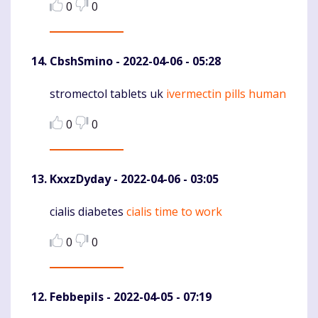
0
0
CbshSmino
- 2022-04-06 - 05:28
stromectol tablets uk
ivermectin pills human
Komentaras
0
0
KxxzDyday
- 2022-04-06 - 03:05
cialis diabetes
cialis time to work
Komentaras
0
0
Febbepils
- 2022-04-05 - 07:19