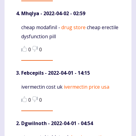
Mhqlya
- 2022-04-02 - 02:59
cheap modafinil -
drug store
cheap erectile
Komentaras
dysfunction pill
0
0
Febcepils
- 2022-04-01 - 14:15
ivermectin cost uk
ivermectin price usa
Komentaras
0
0
DgwiInoth
- 2022-04-01 - 04:54