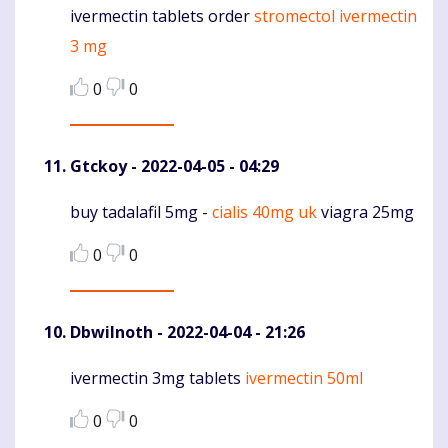
ivermectin tablets order
stromectol ivermectin
Komentaras
3 mg
0
0
Gtckoy
- 2022-04-05 - 04:29
buy tadalafil 5mg -
cialis 40mg uk
viagra 25mg
Komentaras
0
0
DbwiInoth
- 2022-04-04 - 21:26
ivermectin 3mg tablets
ivermectin 50ml
Komentaras
0
0