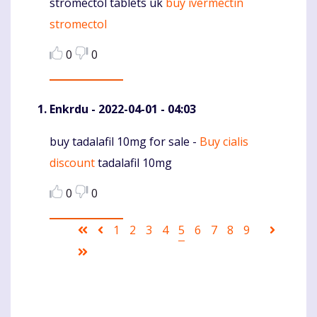
stromectol tablets uk
buy ivermectin
Komentaras
stromectol
0
0
Enkrdu
- 2022-04-01 - 04:03
buy tadalafil 10mg for sale -
Buy cialis
Komentaras
discount
tadalafil 10mg
0
0
Pagination
First
Ankstesnis
Puslapis
1
Puslapis
2
Puslapis
3
Puslapis
4
Current
5
Puslapis
6
Puslapis
7
Puslapis
8
Puslapis
9
Sekanti
page
puslapis
page
puslapi
Last
page