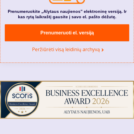
Prenumeruokite „Alytaus naujienos” elektroninę versiją. Ir
kas rytą laikraštį gausite į savo el. pašto dėžutę.
Prenumeruoti el. versiją
Peržiūrėti visą leidinių archyvą