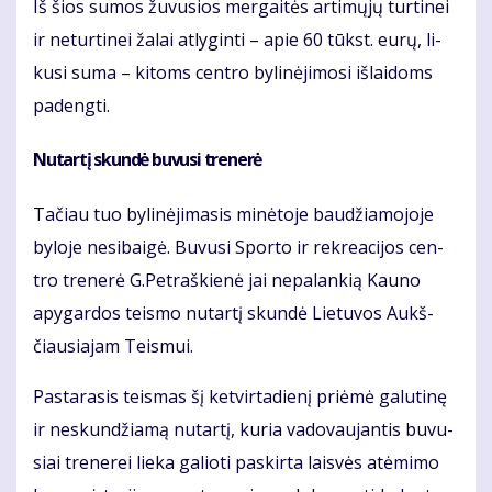
Iš šios su­mos žu­vu­sios mer­gai­tės ar­ti­mų­jų tur­ti­nei
ir ne­tur­ti­nei ža­lai at­ly­gin­ti – apie 60 tūkst. eu­rų, li­
ku­si su­ma – ki­toms cen­tro by­li­nė­ji­mo­si iš­lai­doms
pa­deng­ti.
Nu­tar­tį skun­dė bu­vu­si tre­ne­rė
Ta­čiau tuo by­li­nė­ji­ma­sis mi­nė­to­je bau­džia­mo­jo­je
by­lo­je ne­si­bai­gė. Bu­vu­si Spor­to ir rek­re­a­ci­jos cen­
tro tre­ne­rė G.Pet­raš­kie­nė jai ne­pa­lan­kią Kau­no
apy­gar­dos teis­mo nu­tar­tį skun­dė Lie­tu­vos Aukš­
čiau­sia­jam Teis­mui.
Pas­ta­ra­sis teis­mas šį ket­vir­ta­die­nį pri­ėmė ga­lu­ti­nę
ir ne­skun­džia­mą nu­tar­tį, ku­ria va­do­vau­jan­tis bu­vu­
siai tre­ne­rei lie­ka ga­lio­ti pa­skir­ta lais­vės at­ėmi­mo