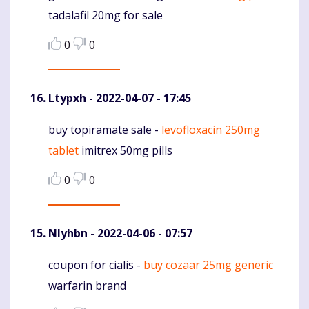
tadalafil 20mg for sale
0
0
Ltypxh
- 2022-04-07 - 17:45
buy topiramate sale -
levofloxacin 250mg
Komentaras
tablet
imitrex 50mg pills
0
0
Nlyhbn
- 2022-04-06 - 07:57
coupon for cialis -
buy cozaar 25mg generic
Komentaras
warfarin brand