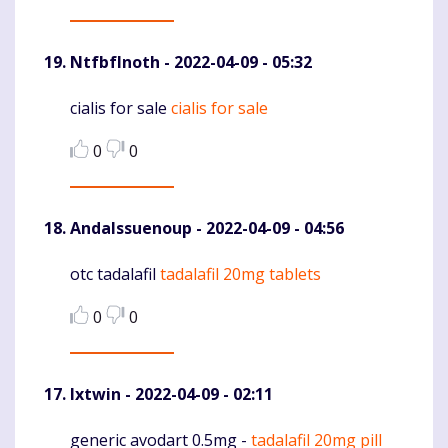
NtfbfInoth
- 2022-04-09 - 05:32
cialis for sale
cialis for sale
Komentaras
0
0
AndaIssuenoup
- 2022-04-09 - 04:56
otc tadalafil
tadalafil 20mg tablets
Komentaras
0
0
Ixtwin
- 2022-04-09 - 02:11
generic avodart 0.5mg -
tadalafil 20mg pill
Komentaras