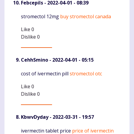
Febcepils
- 2022-04-01 - 08:39
stromectol 12mg
buy stromectol canada
Komentaras
Like
0
Dislike
0
CehhSmino
- 2022-04-01 - 05:15
cost of ivermectin pill
stromectol otc
Komentaras
Like
0
Dislike
0
KbwvDyday
- 2022-03-31 - 19:57
ivermectin tablet price
price of ivermectin
Komentaras