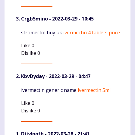
CrgbSmino
- 2022-03-29 - 10:45
stromectol buy uk
ivermectin 4 tablets price
Komentaras
Like
0
Dislike
0
KbvDyday
- 2022-03-29 - 04:47
ivermectin generic name
ivermectin 5ml
Komentaras
Like
0
Dislike
0
DjjyInoth
- 2022-03-28 - 21:41