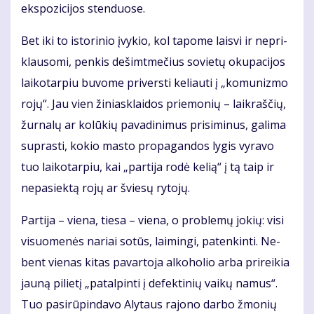
eks­po­zi­ci­jos sten­duo­se.
Bet iki to is­to­ri­nio įvy­kio, kol ta­po­me lais­vi ir ne­pri­
klau­so­mi, pen­kis de­šimt­me­čius so­vie­tų oku­pa­ci­jos
lai­ko­tar­piu bu­vo­me pri­vers­ti ke­liau­ti į „ko­mu­niz­mo
ro­jų“. Jau vien ži­niask­lai­dos prie­mo­nių – laik­raš­čių,
žur­na­lų ar ko­lū­kių pa­va­di­ni­mus pri­si­mi­nus, ga­li­ma
su­pras­ti, ko­kio mas­to pro­pa­gan­dos ly­gis vy­ra­vo
tuo lai­ko­tar­piu, kai „par­ti­ja ro­dė ke­lią“ į tą taip ir
ne­pa­siek­tą ro­jų ar švie­sų ry­to­jų.
Par­ti­ja – vie­na, tie­sa – vie­na, o pro­ble­mų jo­kių: vi­si
vi­suo­me­nės na­riai so­tūs, lai­min­gi, pa­ten­kin­ti. Ne­
bent vie­nas ki­tas pa­var­to­ja al­ko­ho­lio ar­ba pri­rei­kia
jau­ną pi­lie­tį „pa­tal­pin­ti į de­fek­ti­nių vai­kų na­mus“.
Tuo pa­si­rū­pin­da­vo Aly­taus ra­jo­no dar­bo žmo­nių