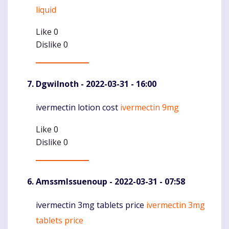
liquid
Like
0
Dislike
0
DgwiInoth
- 2022-03-31 - 16:00
ivermectin lotion cost
ivermectin 9mg
Komentaras
Like
0
Dislike
0
AmssmIssuenoup
- 2022-03-31 - 07:58
ivermectin 3mg tablets price
ivermectin 3mg
Komentaras
tablets price