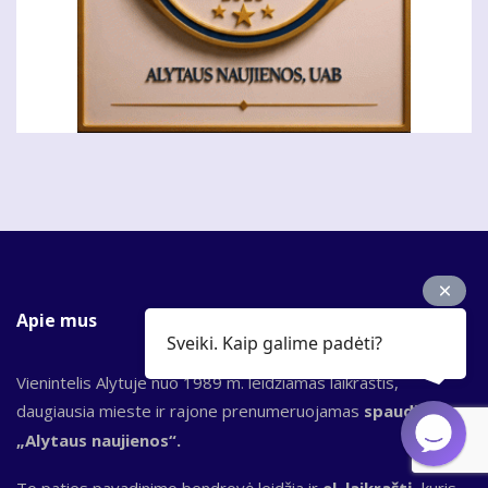
Apie mus
Sveiki. Kaip galime padėti?
Vienintelis Alytuje nuo 1989 m. leidžiamas laikraštis,
daugiausia mieste ir rajone prenumeruojamas
spaudinys
„Alytaus naujienos“.