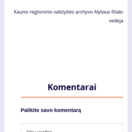
Kau­no re­gio­ni­nio vals­ty­bės ar­chy­vo Aly­taus fi­lia­lo
ve­dė­ja
Komentarai
Palikite savo komentarą
Jūsų vardas