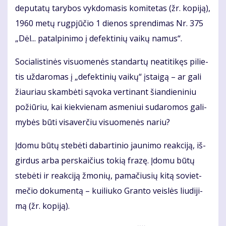
de­pu­ta­tų ta­ry­bos vyk­do­ma­sis ko­mi­te­tas (žr. ko­pi­ją),
1960 me­tų rug­pjū­čio 1 die­nos spren­di­mas Nr. 375
„Dėl... pa­tal­pi­ni­mo į de­fek­ti­nių vai­kų na­mus“.
So­cia­lis­ti­nės vi­suo­me­nės stan­dar­tų ne­ati­ti­kęs pi­lie­
tis už­da­ro­mas į „de­fek­ti­nių vai­kų“ įstai­gą – ar ga­li
žiau­riau skam­bė­ti są­vo­ka ver­ti­nant šian­die­ni­niu
po­žiū­riu, kai kiek­vie­nam as­me­niui su­da­ro­mos ga­li­
my­bės bū­ti vi­sa­ver­čiu vi­suo­me­nės na­riu?
Įdo­mu bū­tų ste­bė­ti da­bar­ti­nio jau­ni­mo re­ak­ci­ją, iš­
gir­dus ar­ba per­skai­čius to­kią fra­zę. Įdo­mu bū­tų
ste­bė­ti ir re­ak­ci­ją žmo­nių, pa­ma­čiu­sių ki­tą so­viet­
me­čio do­ku­men­tą – kui­liu­ko Gran­to veis­lės liu­di­ji­
mą (žr. ko­pi­ją).