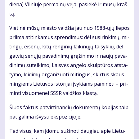
die­na) Vil­niu­je per­mai­nų vė­jai pa­sie­kė ir mū­sų kraš­
tą.
Vie­ti­nė mū­sų mies­to val­džia jau nuo 1988-ųjų lie­pos
pri­ima ati­tin­ka­mus spren­di­mus: dėl su­si­rin­ki­mų, mi­
tin­gų, ei­se­nų, ki­tų ren­gi­nių lai­ki­nų­jų tai­syk­lių, dėl
gat­vių se­nų­jų pa­va­di­ni­mų grą­ži­ni­mo ir nau­jų pa­va­
di­ni­mų su­tei­ki­mo, Lais­vės an­ge­lo skulp­tū­ros at­sta­
ty­mo, lei­di­mų or­ga­ni­zuo­ti mi­tin­gus, skir­tus skaus­
min­giems Lie­tu­vos is­to­ri­jai įvy­kiams pa­mi­nė­ti – pri­
min­ti vi­suo­me­nei SSSR val­džios klas­tą.
Šiuos fak­tus pa­tvir­ti­nan­čių do­ku­men­tų ko­pi­jas taip
pat ga­li­ma iš­vys­ti eks­po­zi­ci­jo­je.
Tad vi­sus, kam įdo­mu su­ži­no­ti dau­giau apie Lie­tu­