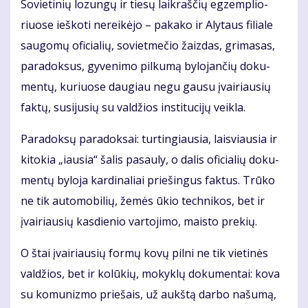
So­vie­ti­nių lo­zun­gų ir tie­sų laik­raš­čių eg­zem­plio­
riuo­se ieš­ko­ti ne­rei­kė­jo – pa­ka­ko ir Aly­taus fi­lia­le
sau­go­mų ofi­cia­lių, so­viet­me­čio žaiz­das, gri­ma­sas,
pa­ra­dok­sus, gy­ve­ni­mo pil­ku­mą by­lo­jan­čių do­ku­
men­tų, ku­riuo­se dau­giau ne­gu gau­su įvai­riau­sių
fak­tų, su­si­ju­sių su val­džios ins­ti­tu­ci­jų veik­la.
Pa­ra­dok­sų pa­ra­dok­sai: tur­tin­giau­sia, lais­viau­sia ir
ki­to­kia „iau­sia“ ša­lis pa­sau­ly, o da­lis ofi­cia­lių do­ku­
men­tų by­lo­ja kar­di­na­liai prie­šin­gus fak­tus. Trū­ko
ne tik au­to­mo­bi­lių, že­mės ūkio tech­ni­kos, bet ir
įvai­riau­sių kas­die­nio var­to­ji­mo, mais­to pre­kių.
O štai įvai­riau­sių for­mų ko­vų pil­ni ne tik vie­ti­nės
val­džios, bet ir ko­lū­kių, mo­kyk­lų do­ku­men­tai: ko­va
su ko­mu­niz­mo prie­šais, už aukš­tą dar­bo na­šu­mą,