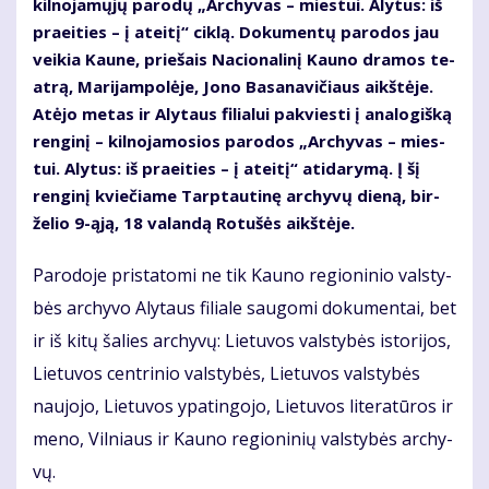
kil­no­ja­mų­jų pa­ro­dų „Archyvas – miestui. Alytus: iš
praeities – į ateitį“ cik­lą. Do­ku­men­tų pa­ro­dos jau
vei­kia Kau­ne, prie­šais Na­cio­na­li­nį Kau­no dra­mos te­
at­rą, Ma­ri­jam­po­lė­je, Jo­no Ba­sa­na­vi­čiaus aikš­tė­je.
At­ėjo me­tas ir Aly­taus fi­lia­lui pa­kvies­ti į ana­lo­giš­ką
ren­gi­nį – kil­no­ja­mo­sios pa­ro­dos „Ar­chy­vas – mies­
tui. Alytus: iš praeities – į ateitį“ ati­da­ry­mą. Į šį
ren­gi­nį kvie­čia­me Tarp­tau­ti­nę ar­chy­vų die­ną, bir­
že­lio 9-ąją, 18 va­lan­dą Ro­tu­šės aikš­tė­je.
Pa­ro­do­je pri­sta­to­mi ne tik Kau­no re­gio­ni­nio vals­ty­
bės ar­chy­vo Aly­taus fi­lia­le sau­go­mi do­ku­men­tai, bet
ir iš ki­tų ša­lies ar­chy­vų: Lie­tu­vos vals­ty­bės is­to­ri­jos,
Lie­tu­vos cen­tri­nio vals­ty­bės, Lie­tu­vos vals­ty­bės
nau­jo­jo, Lie­tu­vos ypa­tin­go­jo, Lie­tu­vos li­te­ra­tū­ros ir
me­no, Vil­niaus ir Kau­no re­gio­ni­nių vals­ty­bės ar­chy­
vų.