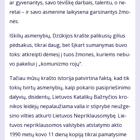
ar gy­ve­nan­tys, sa­vo tė­viš­kę dar­bais, ta­len­tu, o ne­
re­tai – ir sa­vo as­me­ni­ne lai­ky­se­na gar­si­nan­tys žmo­
nės.
Iš­ki­lių as­me­ny­bių, Dzū­ki­jos kraš­te pa­li­ku­sių gi­lius
pėd­sa­kus, tik­rai daug, bet šį­kart su­ma­ny­mas bu­vo
toks: at­kreip­ti dė­me­sį į tuos žmo­nes, ku­riems ne­bu­
vo pa­ke­liui į „ko­mu­niz­mo ro­jų“.
Ta­čiau mū­sų kraš­to is­to­ri­ja pa­tvir­ti­na fak­tą, kad tik
to­kių tvir­tų as­me­ny­bių, kaip po­ka­rio pa­si­prie­ši­ni­mo
da­ly­vių, di­si­den­tų, Lie­tu­vos Ka­ta­li­kų Baž­ny­čios kro­
ni­kos lei­dė­jų ne­pa­lau­žia­ma va­lia ir stip­ry­bė ne­už­ge­
si­no vil­ties at­kur­ti Lie­tu­vos Ne­pri­klau­so­my­bę. Lie­
tu­vos ne­pri­klau­so­mos vals­ty­bės at­sta­ty­mo ak­to
1990 me­tų ko­vo 11 die­ną ko­pi­ją tik­rai pa­ma­ty­si­me