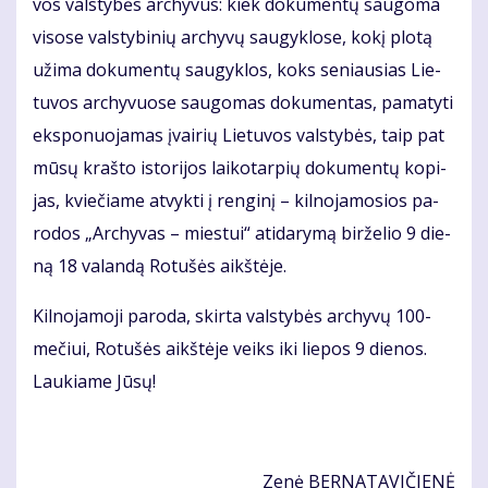
vos vals­ty­bės ar­chy­vus: kiek do­ku­men­tų sau­go­ma
vi­so­se vals­ty­bi­nių ar­chy­vų sau­gyk­lo­se, ko­kį plo­tą
už­ima do­ku­men­tų sau­gyk­los, koks se­niau­sias Lie­
tu­vos ar­chy­vuo­se sau­go­mas do­ku­men­tas, pa­ma­ty­ti
eks­po­nuo­ja­mas įvai­rių Lie­tu­vos vals­ty­bės, taip pat
mū­sų kraš­to is­to­ri­jos lai­ko­tar­pių do­ku­men­tų ko­pi­
jas, kvie­čia­me at­vyk­ti į ren­gi­nį – kil­no­ja­mo­sios pa­
ro­dos „Ar­chy­vas – mies­tui“ ati­da­ry­mą bir­že­lio 9 die­
ną 18 va­lan­dą Ro­tu­šės aikš­tė­je.
Kil­no­ja­mo­ji pa­ro­da, skir­ta vals­ty­bės ar­chy­vų 100-
me­čiui, Ro­tu­šės aikš­tė­je veiks iki lie­pos 9 die­nos.
Lau­kia­me Jū­sų!
Ze­nė
BER­NA­TA­VI­ČIE­NĖ