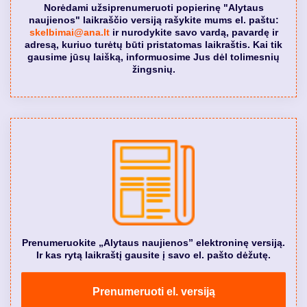
Norėdami užsiprenumeruoti popierinę "Alytaus
naujienos" laikraščio versiją rašykite mums el. paštu:
skelbimai@ana.lt
ir nurodykite savo vardą, pavardę ir
adresą, kuriuo turėtų būti pristatomas laikraštis. Kai tik
gausime jūsų laišką, informuosime Jus dėl tolimesnių
žingsnių.
Prenumeruokite „Alytaus naujienos” elektroninę versiją.
Ir kas rytą laikraštį gausite į savo el. pašto dėžutę.
Prenumeruoti el. versiją