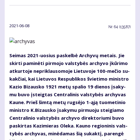
2021-06-08
Nr.
64 (13587)
Sei­mas 2021-uo­sius pa­skel­bė Ar­chy­vų me­tais. Jie
skir­ti pa­mi­nė­ti pir­mo­jo vals­ty­bės ar­chy­vo įkū­ri­mo
at­kur­to­je ne­pri­klau­so­mo­je Lie­tu­vo­je 100-me­čio su­
kak­čiai, kai Lie­tu­vos Res­pub­li­kos švie­ti­mo mi­nist­ro
Ka­zio Bi­zaus­ko 1921 me­tų spa­lio 19 die­nos įsa­ky­
mu bu­vo įsteig­tas Cen­tra­li­nis vals­ty­bės ar­chy­vas
Kau­ne. Prieš šim­tą me­tų rug­sė­jo 1-ąją tuo­me­ti­nio
mi­nist­ro K.Bi­zaus­ko įsa­ky­mu pir­muo­ju stei­gia­mo
Cen­tra­li­nio vals­ty­bės ar­chy­vo di­rek­to­riu­mi bu­vo
pa­skir­tas Ka­zi­mie­ras Ole­ka. Kau­no re­gio­ni­nis vals­
ty­bės ar­chy­vas, mi­nė­da­mas šią su­kak­tį, pa­ren­gė