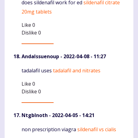
does sildenafil work for ed
sildenafil citrate
Komentaras
20mg tablets
Like
0
Dislike
0
AndaIssuenoup
- 2022-04-08 - 11:27
tadalafil uses
tadalafil and nitrates
Komentaras
Like
0
Dislike
0
NtgbInoth
- 2022-04-05 - 14:21
non prescription viagra
sildenafil vs cialis
Komentaras