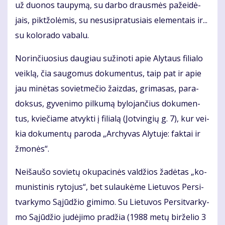
už duo­nos tau­py­mą, su dar­bo draus­mės pa­žei­dė­
jais, pik­tžo­lė­mis, su nesu­si­pra­tu­siais ele­men­tais ir...
su ko­lo­ra­do va­ba­lu.
No­rin­čiuo­sius dau­giau su­ži­no­ti apie Aly­taus fi­lia­lo
veik­lą, čia sau­go­mus do­ku­men­tus, taip pat ir apie
jau mi­nė­tas so­viet­me­čio žaiz­das, gri­ma­sas, pa­ra­
dok­sus, gy­ve­ni­mo pil­ku­mą by­lo­jan­čius do­ku­men­
tus, kvie­čia­me at­vyk­ti į fi­lia­lą (Jot­vin­gių g. 7), kur vei­
kia do­ku­men­tų pa­ro­da „Ar­chy­vas Aly­tu­je: fak­tai ir
žmo­nės“.
Ne­iš­au­šo so­vie­tų oku­pa­ci­nės val­džios ža­dė­tas „ko­
mu­nis­ti­nis ry­to­jus“, bet su­lau­kė­me Lie­tu­vos Per­si­
tvar­ky­mo Są­jū­džio gi­mi­mo. Su Lie­tu­vos Per­si­tvar­ky­
mo Są­jū­džio ju­dė­ji­mo pra­džia (1988 me­tų bir­že­lio 3