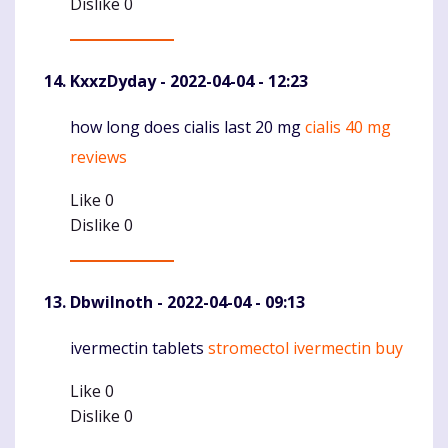
Dislike
0
KxxzDyday
- 2022-04-04 - 12:23
how long does cialis last 20 mg
cialis 40 mg
Komentaras
reviews
Like
0
Dislike
0
DbwiInoth
- 2022-04-04 - 09:13
ivermectin tablets
stromectol ivermectin buy
Komentaras
Like
0
Dislike
0