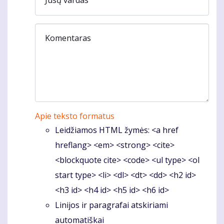
Komentaras
Apie teksto formatus
Leidžiamos HTML žymės: <a href
hreflang> <em> <strong> <cite>
<blockquote cite> <code> <ul type> <ol
start type> <li> <dl> <dt> <dd> <h2 id>
<h3 id> <h4 id> <h5 id> <h6 id>
Linijos ir paragrafai atskiriami
automatiškai