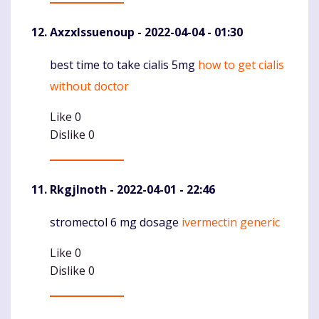
AxzxIssuenoup
- 2022-04-04 - 01:30
best time to take cialis 5mg
how to get cialis
Komentaras
without doctor
Like
0
Dislike
0
RkgjInoth
- 2022-04-01 - 22:46
stromectol 6 mg dosage
ivermectin generic
Komentaras
Like
0
Dislike
0