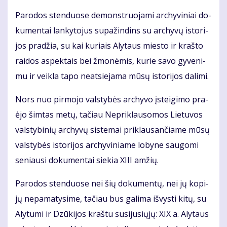
Pa­ro­dos sten­duo­se de­monst­ruo­ja­mi ar­chy­vi­niai do­
ku­men­tai lan­ky­to­jus su­pa­žin­dins su ar­chy­vų is­to­ri­
jos pra­džia, su kai ku­riais Aly­taus mies­to ir kraš­to
rai­dos as­pek­tais bei žmo­nė­mis, ku­rie sa­vo gy­ve­ni­
mu ir veik­la ta­po ne­at­sie­ja­ma mū­sų is­to­ri­jos da­li­mi.
Nors nuo pir­mo­jo vals­ty­bės ar­chy­vo įstei­gi­mo pra­
ėjo šim­tas me­tų, ta­čiau Ne­pri­klau­so­mos Lie­tu­vos
vals­ty­bi­nių ar­chy­vų sis­te­mai pri­klau­san­čia­me mū­sų
vals­ty­bės is­to­ri­jos ar­chy­vi­nia­me lo­by­ne sau­go­mi
se­niau­si do­ku­men­tai sie­kia XI­II am­žių.
Pa­ro­dos sten­duo­se nei šių do­ku­men­tų, nei jų ko­pi­
jų ne­pa­ma­ty­si­me, ta­čiau bus ga­li­ma iš­vys­ti ki­tų, su
Aly­tu­mi ir Dzū­ki­jos kraš­tu su­si­ju­sių­jų: XIX a. Aly­taus