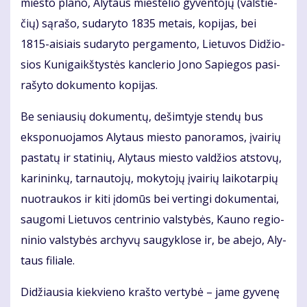
mies­to pla­no, Aly­taus mies­te­lio gy­ven­to­jų (vals­tie­
čių) są­ra­šo, su­da­ry­to 1835 me­tais, ko­pi­jas, bei
1815-ai­siais su­da­ry­to per­ga­men­to, Lie­tu­vos Di­džio­
sios Ku­ni­gaikš­tys­tės kanc­le­rio Jo­no Sa­pie­gos pa­si­
ra­šy­to do­ku­men­to ko­pi­jas.
Be se­niau­sių do­ku­men­tų, de­šim­ty­je sten­dų bus
eks­po­nuo­ja­mos Aly­taus mies­to pa­no­ra­mos, įvai­rių
pa­sta­tų ir sta­ti­nių, Aly­taus mies­to val­džios at­sto­vų,
ka­ri­nin­kų, tar­nau­to­jų, mo­ky­to­jų įvai­rių lai­ko­tar­pių
nuo­trau­kos ir ki­ti įdo­mūs bei ver­tin­gi do­ku­men­tai,
sau­go­mi Lie­tu­vos cen­tri­nio vals­ty­bės, Kau­no re­gio­
ni­nio vals­ty­bės ar­chy­vų sau­gyk­lo­se ir, be abe­jo, Aly­
taus fi­lia­le.
Di­džiau­sia kiek­vie­no kraš­to ver­ty­bė – ja­me gy­ve­nę