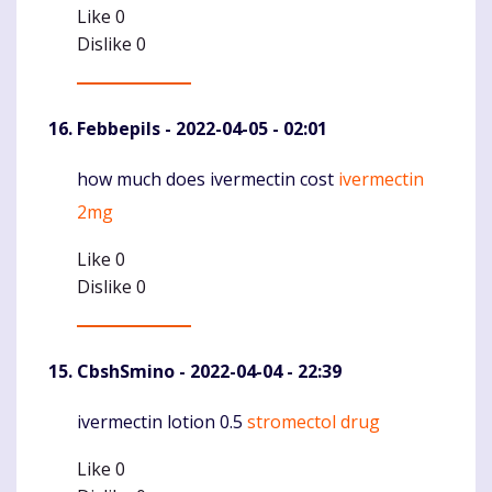
Like
0
Dislike
0
Febbepils
- 2022-04-05 - 02:01
how much does ivermectin cost
ivermectin
Komentaras
2mg
Like
0
Dislike
0
CbshSmino
- 2022-04-04 - 22:39
ivermectin lotion 0.5
stromectol drug
Komentaras
Like
0