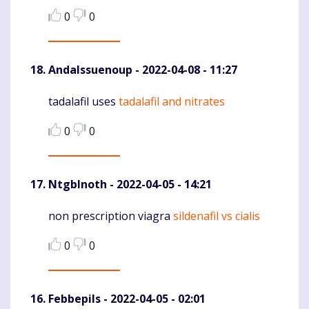
0
0
AndaIssuenoup
- 2022-04-08 - 11:27
tadalafil uses
tadalafil and nitrates
Komentaras
0
0
NtgbInoth
- 2022-04-05 - 14:21
non prescription viagra
sildenafil vs cialis
Komentaras
0
0
Febbepils
- 2022-04-05 - 02:01