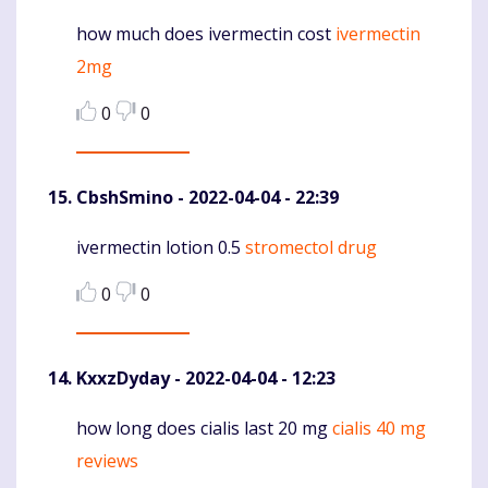
how much does ivermectin cost
ivermectin
Komentaras
2mg
0
0
CbshSmino
- 2022-04-04 - 22:39
ivermectin lotion 0.5
stromectol drug
Komentaras
0
0
KxxzDyday
- 2022-04-04 - 12:23
how long does cialis last 20 mg
cialis 40 mg
Komentaras
reviews