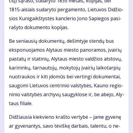
čių) są­ra­šo, su­da­ry­to 1835 me­tais, ko­pi­jas, bei
1815-ai­siais su­da­ry­to per­ga­men­to, Lie­tu­vos Di­džio­
sios Ku­ni­gaikš­tys­tės kanc­le­rio Jo­no Sa­pie­gos pa­si­
ra­šy­to do­ku­men­to ko­pi­jas.
Be se­niau­sių do­ku­men­tų, de­šim­ty­je sten­dų bus
eks­po­nuo­ja­mos Aly­taus mies­to pa­no­ra­mos, įvai­rių
pa­sta­tų ir sta­ti­nių, Aly­taus mies­to val­džios at­sto­vų,
ka­ri­nin­kų, tar­nau­to­jų, mo­ky­to­jų įvai­rių lai­ko­tar­pių
nuo­trau­kos ir ki­ti įdo­mūs bei ver­tin­gi do­ku­men­tai,
sau­go­mi Lie­tu­vos cen­tri­nio vals­ty­bės, Kau­no re­gio­
ni­nio vals­ty­bės ar­chy­vų sau­gyk­lo­se ir, be abe­jo, Aly­
taus fi­lia­le.
Di­džiau­sia kiek­vie­no kraš­to ver­ty­bė – ja­me gy­ve­nę
ar gy­ve­nan­tys, sa­vo tė­viš­kę dar­bais, ta­len­tu, o ne­