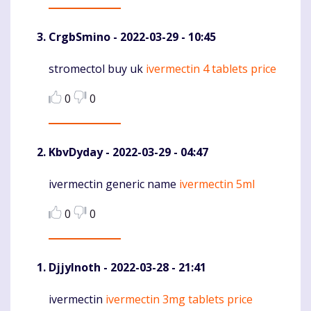
CrgbSmino
- 2022-03-29 - 10:45
stromectol buy uk
ivermectin 4 tablets price
Komentaras
0
0
KbvDyday
- 2022-03-29 - 04:47
ivermectin generic name
ivermectin 5ml
Komentaras
0
0
DjjyInoth
- 2022-03-28 - 21:41
ivermectin
ivermectin 3mg tablets price
Komentaras