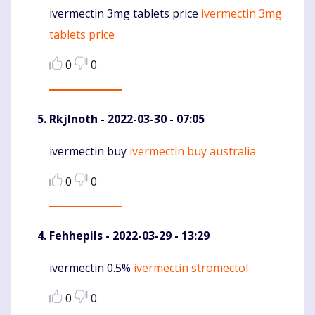
ivermectin 3mg tablets price
ivermectin 3mg
Komentaras
tablets price
0
0
RkjInoth
- 2022-03-30 - 07:05
ivermectin buy
ivermectin buy australia
Komentaras
0
0
Fehhepils
- 2022-03-29 - 13:29
ivermectin 0.5%
ivermectin stromectol
Komentaras
0
0