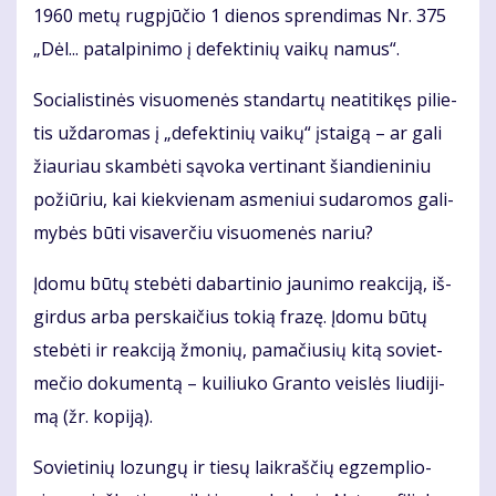
1960 me­tų rug­pjū­čio 1 die­nos spren­di­mas Nr. 375
„Dėl... pa­tal­pi­ni­mo į de­fek­ti­nių vai­kų na­mus“.
So­cia­lis­ti­nės vi­suo­me­nės stan­dar­tų ne­ati­ti­kęs pi­lie­
tis už­da­ro­mas į „de­fek­ti­nių vai­kų“ įstai­gą – ar ga­li
žiau­riau skam­bė­ti są­vo­ka ver­ti­nant šian­die­ni­niu
po­žiū­riu, kai kiek­vie­nam as­me­niui su­da­ro­mos ga­li­
my­bės bū­ti vi­sa­ver­čiu vi­suo­me­nės na­riu?
Įdo­mu bū­tų ste­bė­ti da­bar­ti­nio jau­ni­mo re­ak­ci­ją, iš­
gir­dus ar­ba per­skai­čius to­kią fra­zę. Įdo­mu bū­tų
ste­bė­ti ir re­ak­ci­ją žmo­nių, pa­ma­čiu­sių ki­tą so­viet­
me­čio do­ku­men­tą – kui­liu­ko Gran­to veis­lės liu­di­ji­
mą (žr. ko­pi­ją).
So­vie­ti­nių lo­zun­gų ir tie­sų laik­raš­čių eg­zem­plio­