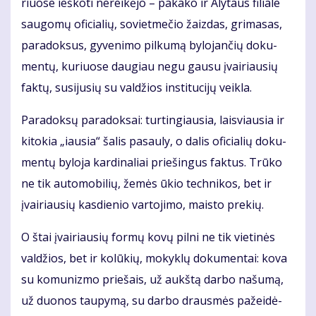
riuo­se ieš­ko­ti ne­rei­kė­jo – pa­ka­ko ir Aly­taus fi­lia­le
sau­go­mų ofi­cia­lių, so­viet­me­čio žaiz­das, gri­ma­sas,
pa­ra­dok­sus, gy­ve­ni­mo pil­ku­mą by­lo­jan­čių do­ku­
men­tų, ku­riuo­se dau­giau ne­gu gau­su įvai­riau­sių
fak­tų, su­si­ju­sių su val­džios ins­ti­tu­ci­jų veik­la.
Pa­ra­dok­sų pa­ra­dok­sai: tur­tin­giau­sia, lais­viau­sia ir
ki­to­kia „iau­sia“ ša­lis pa­sau­ly, o da­lis ofi­cia­lių do­ku­
men­tų by­lo­ja kar­di­na­liai prie­šin­gus fak­tus. Trū­ko
ne tik au­to­mo­bi­lių, že­mės ūkio tech­ni­kos, bet ir
įvai­riau­sių kas­die­nio var­to­ji­mo, mais­to pre­kių.
O štai įvai­riau­sių for­mų ko­vų pil­ni ne tik vie­ti­nės
val­džios, bet ir ko­lū­kių, mo­kyk­lų do­ku­men­tai: ko­va
su ko­mu­niz­mo prie­šais, už aukš­tą dar­bo na­šu­mą,
už duo­nos tau­py­mą, su dar­bo draus­mės pa­žei­dė­