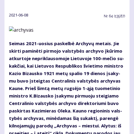
2021-06-08
Nr.
64 (13587)
Sei­mas 2021-uo­sius pa­skel­bė Ar­chy­vų me­tais. Jie
skir­ti pa­mi­nė­ti pir­mo­jo vals­ty­bės ar­chy­vo įkū­ri­mo
at­kur­to­je ne­pri­klau­so­mo­je Lie­tu­vo­je 100-me­čio su­
kak­čiai, kai Lie­tu­vos Res­pub­li­kos švie­ti­mo mi­nist­ro
Ka­zio Bi­zaus­ko 1921 me­tų spa­lio 19 die­nos įsa­ky­
mu bu­vo įsteig­tas Cen­tra­li­nis vals­ty­bės ar­chy­vas
Kau­ne. Prieš šim­tą me­tų rug­sė­jo 1-ąją tuo­me­ti­nio
mi­nist­ro K.Bi­zaus­ko įsa­ky­mu pir­muo­ju stei­gia­mo
Cen­tra­li­nio vals­ty­bės ar­chy­vo di­rek­to­riu­mi bu­vo
pa­skir­tas Ka­zi­mie­ras Ole­ka. Kau­no re­gio­ni­nis vals­
ty­bės ar­chy­vas, mi­nė­da­mas šią su­kak­tį, pa­ren­gė
kil­no­ja­mų­jų pa­ro­dų „Archyvas – miestui. Alytus: iš
praeities – į ateitį“ cik­lą. Do­ku­men­tų pa­ro­dos jau