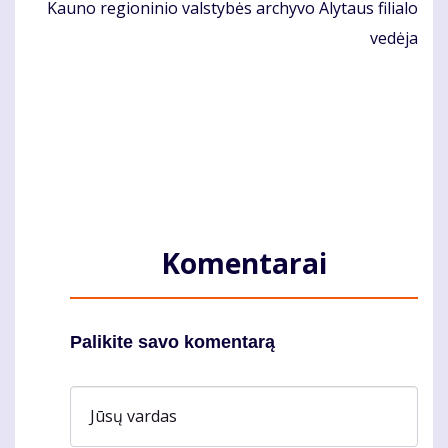
Kau­no re­gio­ni­nio vals­ty­bės ar­chy­vo Aly­taus fi­lia­lo
ve­dė­ja
Komentarai
Palikite savo komentarą
Jūsų vardas