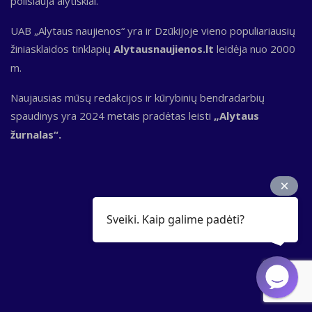
poilsiauja alytiškiai.
UAB „Alytaus naujienos“ yra ir Dzūkijoje vieno populiariausių
žiniasklaidos tinklapių
Alytausnaujienos.lt
leidėja nuo 2000
m.
Naujausias mūsų redakcijos ir kūrybinių bendradarbių
spaudinys yra 2024 metais pradėtas leisti
„Alytaus
žurnalas“.
Sveiki. Kaip galime padėti?