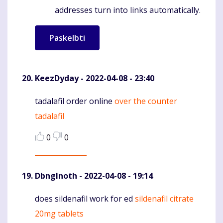
addresses turn into links automatically.
KeezDyday
- 2022-04-08 - 23:40
tadalafil order online
over the counter
Komentaras
tadalafil
0
0
DbngInoth
- 2022-04-08 - 19:14
does sildenafil work for ed
sildenafil citrate
Komentaras
20mg tablets