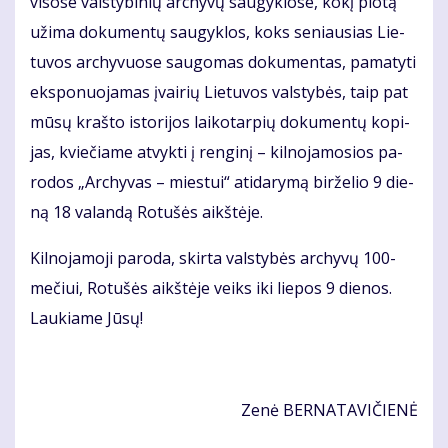
vi­so­se vals­ty­bi­nių ar­chy­vų sau­gyk­lo­se, ko­kį plo­tą
už­ima do­ku­men­tų sau­gyk­los, koks se­niau­sias Lie­
tu­vos ar­chy­vuo­se sau­go­mas do­ku­men­tas, pa­ma­ty­ti
eks­po­nuo­ja­mas įvai­rių Lie­tu­vos vals­ty­bės, taip pat
mū­sų kraš­to is­to­ri­jos lai­ko­tar­pių do­ku­men­tų ko­pi­
jas, kvie­čia­me at­vyk­ti į ren­gi­nį – kil­no­ja­mo­sios pa­
ro­dos „Ar­chy­vas – mies­tui“ ati­da­ry­mą bir­že­lio 9 die­
ną 18 va­lan­dą Ro­tu­šės aikš­tė­je.
Kil­no­ja­mo­ji pa­ro­da, skir­ta vals­ty­bės ar­chy­vų 100-
me­čiui, Ro­tu­šės aikš­tė­je veiks iki lie­pos 9 die­nos.
Lau­kia­me Jū­sų!
Ze­nė
BER­NA­TA­VI­ČIE­NĖ