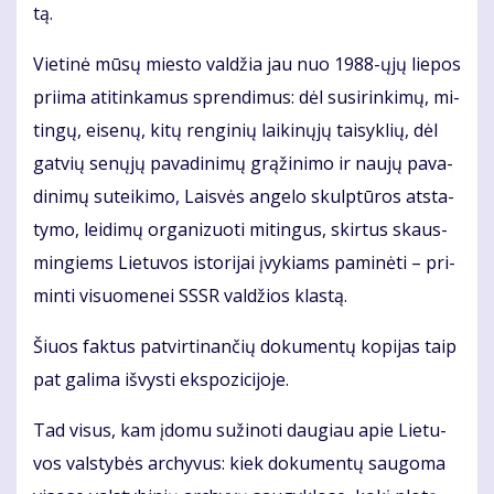
tą.
Vie­ti­nė mū­sų mies­to val­džia jau nuo 1988-ųjų lie­pos
pri­ima ati­tin­ka­mus spren­di­mus: dėl su­si­rin­ki­mų, mi­
tin­gų, ei­se­nų, ki­tų ren­gi­nių lai­ki­nų­jų tai­syk­lių, dėl
gat­vių se­nų­jų pa­va­di­ni­mų grą­ži­ni­mo ir nau­jų pa­va­
di­ni­mų su­tei­ki­mo, Lais­vės an­ge­lo skulp­tū­ros at­sta­
ty­mo, lei­di­mų or­ga­ni­zuo­ti mi­tin­gus, skir­tus skaus­
min­giems Lie­tu­vos is­to­ri­jai įvy­kiams pa­mi­nė­ti – pri­
min­ti vi­suo­me­nei SSSR val­džios klas­tą.
Šiuos fak­tus pa­tvir­ti­nan­čių do­ku­men­tų ko­pi­jas taip
pat ga­li­ma iš­vys­ti eks­po­zi­ci­jo­je.
Tad vi­sus, kam įdo­mu su­ži­no­ti dau­giau apie Lie­tu­
vos vals­ty­bės ar­chy­vus: kiek do­ku­men­tų sau­go­ma