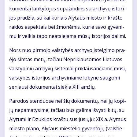
ku­men­tai lan­ky­to­jus su­pa­žin­dins su ar­chy­vų is­to­ri­
jos pra­džia, su kai ku­riais Aly­taus mies­to ir kraš­to
rai­dos as­pek­tais bei žmo­nė­mis, ku­rie sa­vo gy­ve­ni­
mu ir veik­la ta­po ne­at­sie­ja­ma mū­sų is­to­ri­jos da­li­mi.
Nors nuo pir­mo­jo vals­ty­bės ar­chy­vo įstei­gi­mo pra­
ėjo šim­tas me­tų, ta­čiau Ne­pri­klau­so­mos Lie­tu­vos
vals­ty­bi­nių ar­chy­vų sis­te­mai pri­klau­san­čia­me mū­sų
vals­ty­bės is­to­ri­jos ar­chy­vi­nia­me lo­by­ne sau­go­mi
se­niau­si do­ku­men­tai sie­kia XI­II am­žių.
Pa­ro­dos sten­duo­se nei šių do­ku­men­tų, nei jų ko­pi­
jų ne­pa­ma­ty­si­me, ta­čiau bus ga­li­ma iš­vys­ti ki­tų, su
Aly­tu­mi ir Dzū­ki­jos kraš­tu su­si­ju­sių­jų: XIX a. Aly­taus
mies­to pla­no, Aly­taus mies­te­lio gy­ven­to­jų (vals­tie­