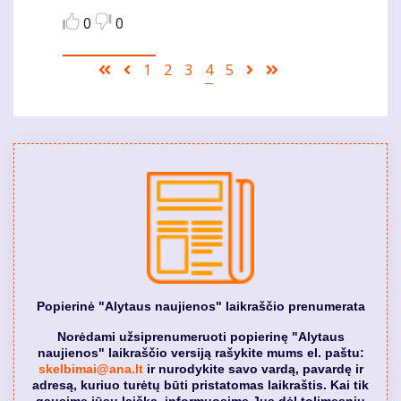
0
0
Pagination
First
Ankstesnis
Puslapis
1
Puslapis
2
Puslapis
3
Current
4
Puslapis
5
Sekantis
Last
page
puslapis
page
puslapis
page
Popierinė "Alytaus naujienos" laikraščio prenumerata
Norėdami užsiprenumeruoti popierinę "Alytaus
naujienos" laikraščio versiją rašykite mums el. paštu:
skelbimai@ana.lt
ir nurodykite savo vardą, pavardę ir
adresą, kuriuo turėtų būti pristatomas laikraštis. Kai tik
gausime jūsų laišką, informuosime Jus dėl tolimesnių