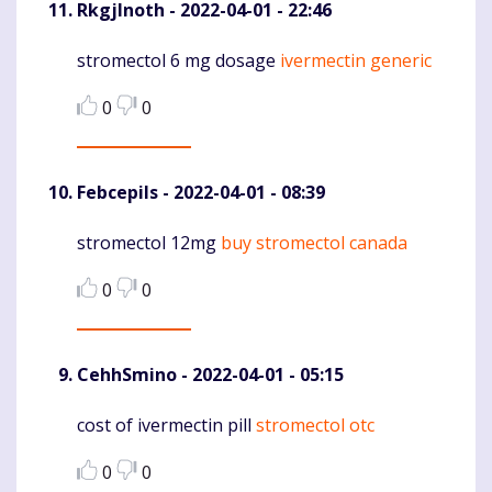
RkgjInoth
- 2022-04-01 - 22:46
stromectol 6 mg dosage
ivermectin generic
Komentaras
0
0
Febcepils
- 2022-04-01 - 08:39
stromectol 12mg
buy stromectol canada
Komentaras
0
0
CehhSmino
- 2022-04-01 - 05:15
cost of ivermectin pill
stromectol otc
Komentaras
0
0