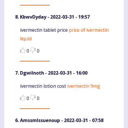
KbwvDyday
- 2022-03-31 - 19:57
ivermectin tablet price
price of ivermectin
Komentaras
liquid
0
0
DgwiInoth
- 2022-03-31 - 16:00
ivermectin lotion cost
ivermectin 9mg
Komentaras
0
0
AmssmIssuenoup
- 2022-03-31 - 07:58