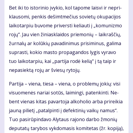
Bet iki to is­to­ri­nio įvy­kio, kol ta­po­me lais­vi ir ne­pri­
klau­so­mi, pen­kis de­šimt­me­čius so­vie­tų oku­pa­ci­jos
lai­ko­tar­piu bu­vo­me pri­vers­ti ke­liau­ti į „ko­mu­niz­mo
ro­jų“. Jau vien ži­niask­lai­dos prie­mo­nių – laik­raš­čių,
žur­na­lų ar ko­lū­kių pa­va­di­ni­mus pri­si­mi­nus, ga­li­ma
su­pras­ti, ko­kio mas­to pro­pa­gan­dos ly­gis vy­ra­vo
tuo lai­ko­tar­piu, kai „par­ti­ja ro­dė ke­lią“ į tą taip ir
ne­pa­siek­tą ro­jų ar švie­sų ry­to­jų.
Par­ti­ja – vie­na, tie­sa – vie­na, o pro­ble­mų jo­kių: vi­si
vi­suo­me­nės na­riai so­tūs, lai­min­gi, pa­ten­kin­ti. Ne­
bent vie­nas ki­tas pa­var­to­ja al­ko­ho­lio ar­ba pri­rei­kia
jau­ną pi­lie­tį „pa­tal­pin­ti į de­fek­ti­nių vai­kų na­mus“.
Tuo pa­si­rū­pin­da­vo Aly­taus ra­jo­no dar­bo žmo­nių
de­pu­ta­tų ta­ry­bos vyk­do­ma­sis ko­mi­te­tas (žr. ko­pi­ją),