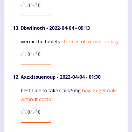
0
0
DbwiInoth
- 2022-04-04 - 09:13
ivermectin tablets
stromectol ivermectin buy
Komentaras
0
0
AxzxIssuenoup
- 2022-04-04 - 01:30
best time to take cialis 5mg
how to get cialis
Komentaras
without doctor
0
0