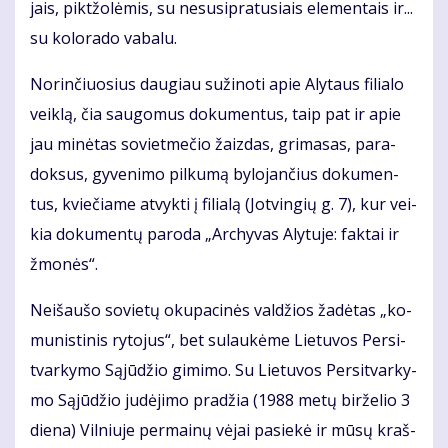
jais, pik­tžo­lė­mis, su nesu­si­pra­tu­siais ele­men­tais ir...
su ko­lo­ra­do va­ba­lu.
No­rin­čiuo­sius dau­giau su­ži­no­ti apie Aly­taus fi­lia­lo
veik­lą, čia sau­go­mus do­ku­men­tus, taip pat ir apie
jau mi­nė­tas so­viet­me­čio žaiz­das, gri­ma­sas, pa­ra­
dok­sus, gy­ve­ni­mo pil­ku­mą by­lo­jan­čius do­ku­men­
tus, kvie­čia­me at­vyk­ti į fi­lia­lą (Jot­vin­gių g. 7), kur vei­
kia do­ku­men­tų pa­ro­da „Ar­chy­vas Aly­tu­je: fak­tai ir
žmo­nės“.
Ne­iš­au­šo so­vie­tų oku­pa­ci­nės val­džios ža­dė­tas „ko­
mu­nis­ti­nis ry­to­jus“, bet su­lau­kė­me Lie­tu­vos Per­si­
tvar­ky­mo Są­jū­džio gi­mi­mo. Su Lie­tu­vos Per­si­tvar­ky­
mo Są­jū­džio ju­dė­ji­mo pra­džia (1988 me­tų bir­že­lio 3
die­na) Vil­niu­je per­mai­nų vė­jai pa­sie­kė ir mū­sų kraš­