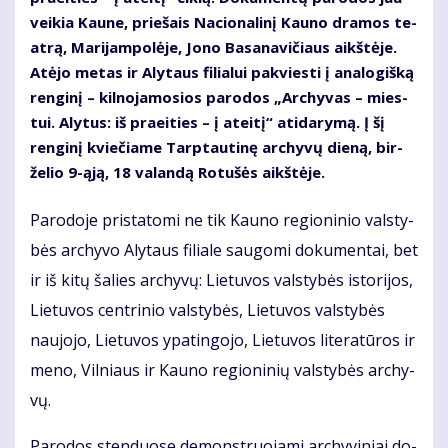
vei­kia Kau­ne, prie­šais Na­cio­na­li­nį Kau­no dra­mos te­
at­rą, Ma­ri­jam­po­lė­je, Jo­no Ba­sa­na­vi­čiaus aikš­tė­je.
At­ėjo me­tas ir Aly­taus fi­lia­lui pa­kvies­ti į ana­lo­giš­ką
ren­gi­nį – kil­no­ja­mo­sios pa­ro­dos „Ar­chy­vas – mies­
tui. Alytus: iš praeities – į ateitį“ ati­da­ry­mą. Į šį
ren­gi­nį kvie­čia­me Tarp­tau­ti­nę ar­chy­vų die­ną, bir­
že­lio 9-ąją, 18 va­lan­dą Ro­tu­šės aikš­tė­je.
Pa­ro­do­je pri­sta­to­mi ne tik Kau­no re­gio­ni­nio vals­ty­
bės ar­chy­vo Aly­taus fi­lia­le sau­go­mi do­ku­men­tai, bet
ir iš ki­tų ša­lies ar­chy­vų: Lie­tu­vos vals­ty­bės is­to­ri­jos,
Lie­tu­vos cen­tri­nio vals­ty­bės, Lie­tu­vos vals­ty­bės
nau­jo­jo, Lie­tu­vos ypa­tin­go­jo, Lie­tu­vos li­te­ra­tū­ros ir
me­no, Vil­niaus ir Kau­no re­gio­ni­nių vals­ty­bės ar­chy­
vų.
Pa­ro­dos sten­duo­se de­monst­ruo­ja­mi ar­chy­vi­niai do­