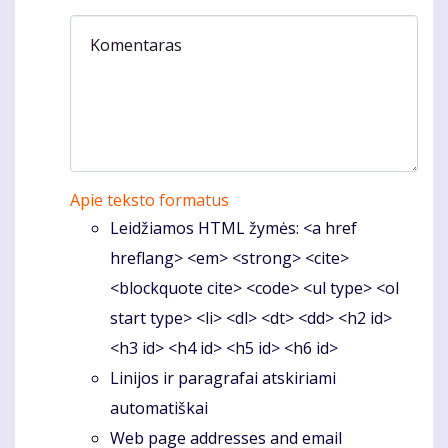
Komentaras
Apie teksto formatus
Leidžiamos HTML žymės: <a href
hreflang> <em> <strong> <cite>
<blockquote cite> <code> <ul type> <ol
start type> <li> <dl> <dt> <dd> <h2 id>
<h3 id> <h4 id> <h5 id> <h6 id>
Linijos ir paragrafai atskiriami
automatiškai
Web page addresses and email