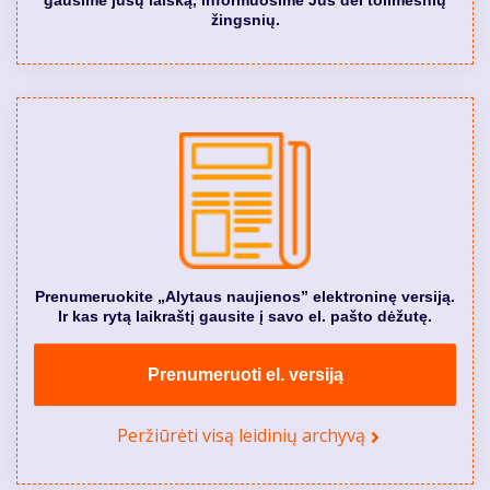
žingsnių.
Prenumeruokite „Alytaus naujienos” elektroninę versiją.
Ir kas rytą laikraštį gausite į savo el. pašto dėžutę.
Prenumeruoti el. versiją
Peržiūrėti visą leidinių archyvą