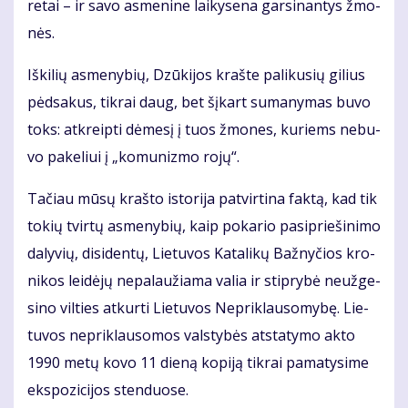
re­tai – ir sa­vo as­me­ni­ne lai­ky­se­na gar­si­nan­tys žmo­
nės.
Iš­ki­lių as­me­ny­bių, Dzū­ki­jos kraš­te pa­li­ku­sių gi­lius
pėd­sa­kus, tik­rai daug, bet šį­kart su­ma­ny­mas bu­vo
toks: at­kreip­ti dė­me­sį į tuos žmo­nes, ku­riems ne­bu­
vo pa­ke­liui į „ko­mu­niz­mo ro­jų“.
Ta­čiau mū­sų kraš­to is­to­ri­ja pa­tvir­ti­na fak­tą, kad tik
to­kių tvir­tų as­me­ny­bių, kaip po­ka­rio pa­si­prie­ši­ni­mo
da­ly­vių, di­si­den­tų, Lie­tu­vos Ka­ta­li­kų Baž­ny­čios kro­
ni­kos lei­dė­jų ne­pa­lau­žia­ma va­lia ir stip­ry­bė ne­už­ge­
si­no vil­ties at­kur­ti Lie­tu­vos Ne­pri­klau­so­my­bę. Lie­
tu­vos ne­pri­klau­so­mos vals­ty­bės at­sta­ty­mo ak­to
1990 me­tų ko­vo 11 die­ną ko­pi­ją tik­rai pa­ma­ty­si­me
eks­po­zi­ci­jos sten­duo­se.