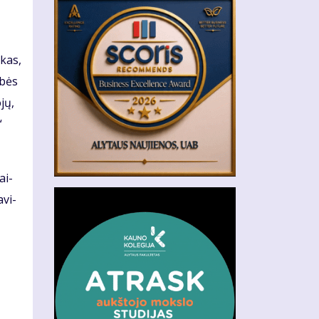
­kas,
­bės
­jų,
“
ai­
­vi­