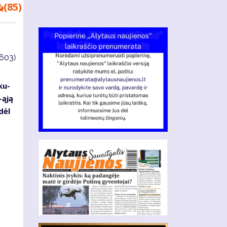
(85)
3603)
 ku­
9-ąją
dėl