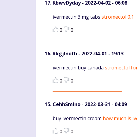
KbwvDyday
- 2022-04-02 - 06:08
Komentaras
ivermectin 3 mg tabs
stromectol 0.1
0
0
RkgjInoth
- 2022-04-01 - 19:13
Komentaras
ivermectin buy canada
stromectol f
0
0
CehhSmino
- 2022-03-31 - 04:09
Komentaras
buy ivermectin cream
how much is iv
0
0