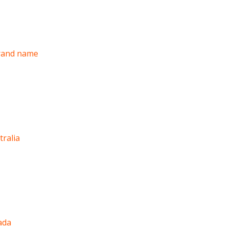
brand name
tralia
ada