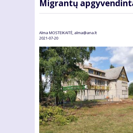
Mig­ran­tų ap­gy­ven­din­
Alma MOSTEIKAITĖ, alma@ana.lt
2021-07-20