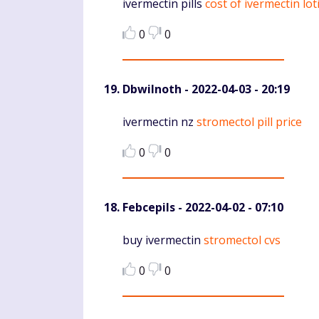
Komentaras
ivermectin pills
cost of ivermectin lot
0
0
DbwiInoth
- 2022-04-03 - 20:19
Komentaras
ivermectin nz
stromectol pill price
0
0
Febcepils
- 2022-04-02 - 07:10
Komentaras
buy ivermectin
stromectol cvs
0
0