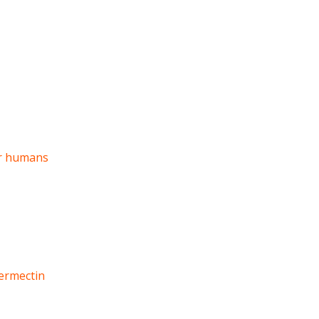
or humans
ermectin