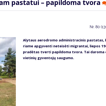
tam pa­sta­tui – pa­pil­do­ma tvo­ra
Nr.
80 (1
Aly­taus ae­ro­dro­mo ad­mi­nist­ra­ci­nis pa­sta­tas,
ria­me ap­gy­ven­ti ne­tei­sė­ti mig­ran­tai, lie­pos 1
pra­dė­tas tver­ti pa­pil­do­ma tvo­ra. Tai da­ro­ma 
vie­ti­nių gy­ven­to­jų sau­gu­mo.