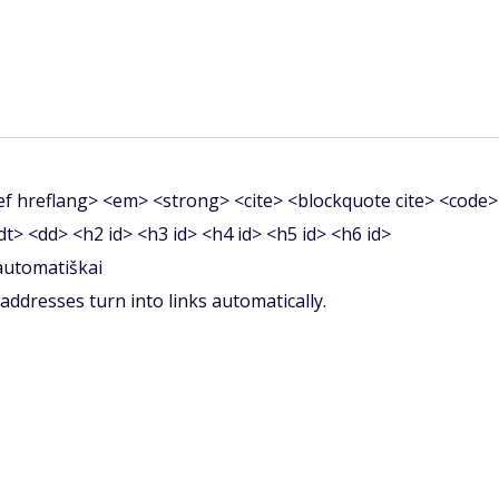
f hreflang> <em> <strong> <cite> <blockquote cite> <code>
<dt> <dd> <h2 id> <h3 id> <h4 id> <h5 id> <h6 id>
 automatiškai
ddresses turn into links automatically.