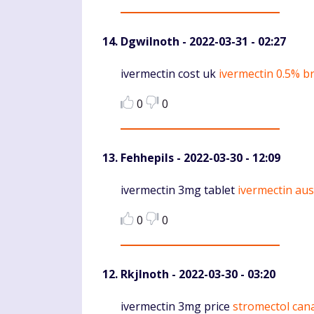
DgwiInoth
- 2022-03-31 - 02:27
Komentaras
ivermectin cost uk
ivermectin 0.5% 
0
0
Fehhepils
- 2022-03-30 - 12:09
Komentaras
ivermectin 3mg tablet
ivermectin aus
0
0
RkjInoth
- 2022-03-30 - 03:20
Komentaras
ivermectin 3mg price
stromectol can