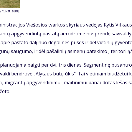
 tūkst. eu­rų.
­nist­ra­ci­jos Vie­šo­sios tvar­kos sky­riaus ve­dė­jas Ry­tis Vit­kaus
­ran­tų ap­gy­ven­din­tą pa­sta­tą ae­ro­dro­me nu­spren­dė sa­vi­val­dy
­ma apie pa­sta­to da­lį nuo de­ga­li­nės pu­sės ir dėl vie­ti­nių gy­ven­to
ū­nų sau­gu­mo, ir dėl pa­ša­li­nių as­me­nų pa­te­ki­mo į te­ri­to­ri­ją.
pla­nuo­ja­ma baig­ti per dvi, tris die­nas. Seg­men­ti­nę pus­an­tro
­val­di ben­dro­vė „Aly­taus bu­tų ūkis“. Tai vie­ti­niam biu­dže­tui k
tų mig­ran­tų ap­gy­ven­di­ni­mui, mai­ti­ni­mui pa­nau­do­tas lė­šas sa
dže­to.