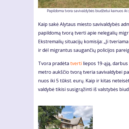
Papildoma tvora savivaldybės biu­dže­tui kai­nuos iki 5
Kaip sa­kė Aly­taus mies­to sa­vi­val­dy­bės ad­mi
pa­pil­do­mą tvo­rą tver­ti ap­ie ne­le­ga­lių mig
Eks­tre­ma­lių si­tu­a­ci­jų ko­mi­si­ja: „Ji tve­ria
ir dėl mig­ran­tus sau­gan­čių po­li­ci­jos pa­rei­g
Tvo­ra pra­dė­ta
tver­ti
lie­pos 19-ąją, dar­bus 
met­ro aukš­čio tvo­rą tve­ria sa­vi­val­dy­bei pa
nuos iki 5 tūkst. eu­rų. Kaip ir ki­tas ne­tei­sė­
val­dy­bė ti­ki­si su­sig­rą­žin­ti iš vals­ty­bės biu­