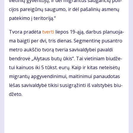
vie­ti­nių gy­ven­to­jų, ir dėl mig­ran­tus sau­gan­čių po­li­
ci­jos pa­rei­gū­nų sau­gu­mo, ir dėl pa­ša­li­nių as­me­nų
pa­te­ki­mo į te­ri­to­ri­ją.“
Tvo­ra pra­dė­ta
tver­ti
lie­pos 19-ąją, dar­bus pla­nuo­ja­
ma baig­ti per dvi, tris die­nas. Seg­men­ti­nę pus­an­tro
met­ro aukš­čio tvo­rą tve­ria sa­vi­val­dy­bei pa­val­di
ben­dro­vė „Aly­taus bu­tų ūkis“. Tai vie­ti­niam biu­dže­
tui kai­nuos iki 5 tūkst. eu­rų. Kaip ir ki­tas ne­tei­sė­tų
mig­ran­tų ap­gy­ven­di­ni­mui, mai­ti­ni­mui pa­nau­do­tas
lė­šas sa­vi­val­dy­bė ti­ki­si su­sig­rą­žin­ti iš vals­ty­bės biu­
dže­to.