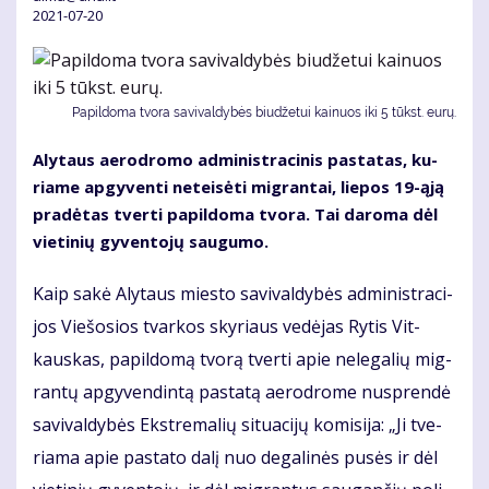
2021-07-20
Papildoma tvora savivaldybės biu­dže­tui kai­nuos iki 5 tūkst. eu­rų.
Aly­taus ae­ro­dro­mo ad­mi­nist­ra­ci­nis pa­sta­tas, ku­
ria­me ap­gy­ven­ti ne­tei­sė­ti mig­ran­tai, lie­pos 19-ąją
pra­dė­tas tver­ti pa­pil­do­ma tvo­ra. Tai da­ro­ma dėl
vie­ti­nių gy­ven­to­jų sau­gu­mo.
Kaip sa­kė Aly­taus mies­to sa­vi­val­dy­bės ad­mi­nist­ra­ci­
jos Vie­šo­sios tvar­kos sky­riaus ve­dė­jas Ry­tis Vit­
kaus­kas, pa­pil­do­mą tvo­rą tver­ti ap­ie ne­le­ga­lių mig­
ran­tų ap­gy­ven­din­tą pa­sta­tą ae­ro­dro­me nu­spren­dė
sa­vi­val­dy­bės Eks­tre­ma­lių si­tu­a­ci­jų ko­mi­si­ja: „Ji tve­
ria­ma apie pa­sta­to da­lį nuo de­ga­li­nės pu­sės ir dėl