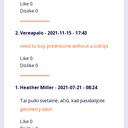
Like
0
Dislike
0
Vereapalo
- 2021-11-15 - 17:43
need to buy prednisone without a scdript
Komentaras
Like
0
Dislike
0
Heather Miller
- 2021-07-21 - 08:24
Tai puiki svetainė, ačiū, kad pasidalijote.
Komentaras
geometry dash
Like
0