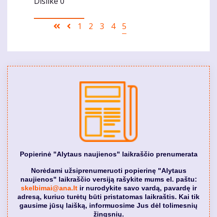
Dislike
0
Pagination
First
Ankstesnis
Puslapis
1
Puslapis
2
Puslapis
3
Puslapis
4
Current
5
page
puslapis
page
Popierinė "Alytaus naujienos" laikraščio prenumerata
Norėdami užsiprenumeruoti popierinę "Alytaus
naujienos" laikraščio versiją rašykite mums el. paštu:
skelbimai@ana.lt
ir nurodykite savo vardą, pavardę ir
adresą, kuriuo turėtų būti pristatomas laikraštis. Kai tik
gausime jūsų laišką, informuosime Jus dėl tolimesnių
žingsnių.