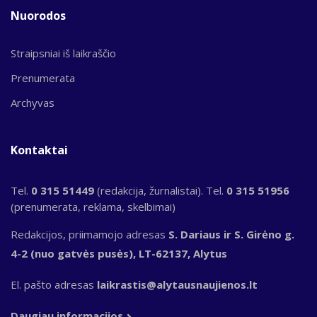
Nuorodos
Straipsniai iš laikraščio
Prenumerata
Archyvas
Kontaktai
Tel.
0 315 51449
(redakcija, žurnalistai). Tel.
0 315 51956
(prenumerata, reklama, skelbimai)
Redakcijos, priimamojo adresas
S. Dariaus ir S. Girėno g.
4-2 (nuo gatvės pusės), LT-62137, Alytus
El. pašto adresas
laikrastis@alytausnaujienos.lt
Daugiau informacijos