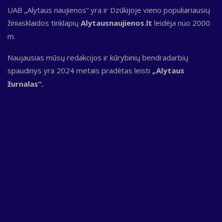
UAB „Alytaus naujienos“ yra ir Dzūkijoje vieno populiariausių
žiniasklaidos tinklapių
Alytausnaujienos.lt
leidėja nuo 2000
m.
Naujausias mūsų redakcijos ir kūrybinių bendradarbių
spaudinys yra 2024 metais pradėtas leisti
„Alytaus
žurnalas“.