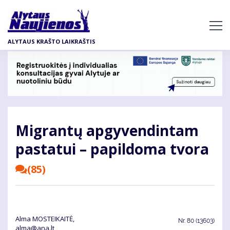
Pereiti
į
pagrindinį
ALYTAUS KRAŠTO LAIKRAŠTIS
turinį
Mig­ran­tų ap­gy­ven­din­tam
pa­sta­tui – pa­pil­do­ma tvo­ra
(85)
Alma MOSTEIKAITĖ,
Nr.
80 (13603)
alma@ana.lt