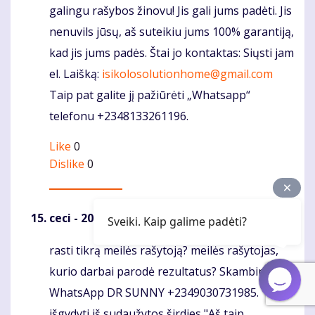
galingu rašybos žinovu! Jis gali jums padėti. Jis
nenuvils jūsų, aš suteikiu jums 100% garantiją,
kad jis jums padės. Štai jo kontaktas: Siųsti jam
el. Laišką:
isikolosolutionhome@gmail.com
Taip pat galite jį pažiūrėti „Whatsapp“
telefonu +2348133261196.
Like
0
Dislike
0
ceci
- 2020-02-15 - 15:54
Sveiki. Kaip galime padėti?
rasti tikrą meilės rašytoją? meilės rašytojas,
Komentaras
kurio darbai parodė rezultatus? Skambinkite /
WhatsApp DR SUNNY +2349030731985.
išgydyti iš sudaužytos širdies "Aš taip