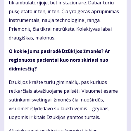
tik ambulatorijoje, bet ir stacionare. Dabar turiu
pusę etato ir ten, ir ten. Čia yra geras aprūpinimas
instrumentais, nauja technologine įranga.
Priemonių čia tikrai netrūksta. Kolektyvas labai
draugiškas, malonus.
O kokie Jums pasirodė Dzūkijos žmonės? Ar
regionuose pacientai kuo nors skiriasi nuo
didmiesčių?
Dzūkijos krašte turiu giminaičių, pas kuriuos
retkarčiais atvažiuojame pailsėti. Visuomet esame
sutinkami svetingai, žmonės čia nuoširdūs,
visuomet išlydėdavo su lauktuvėmis – grybais,
uogomis ir kitais Dzūkijos gamtos turtais.
Aš niekuomet neskirstau žmonių į jokias