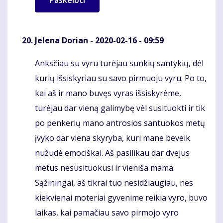
Jelena Dorian
- 2020-02-16 - 09:59
Anksčiau su vyru turėjau sunkių santykių, dėl
Komentaras
kurių išsiskyriau su savo pirmuoju vyru. Po to,
kai aš ir mano buvęs vyras išsiskyrėme,
turėjau dar vieną galimybę vėl susituokti ir tik
po penkerių mano antrosios santuokos metų
įvyko dar viena skyryba, kuri mane beveik
nužudė emociškai. Aš pasilikau dar dvejus
metus nesusituokusi ir vieniša mama.
Sąžiningai, aš tikrai tuo nesidžiaugiau, nes
kiekvienai moteriai gyvenime reikia vyro, buvo
laikas, kai pamačiau savo pirmojo vyro