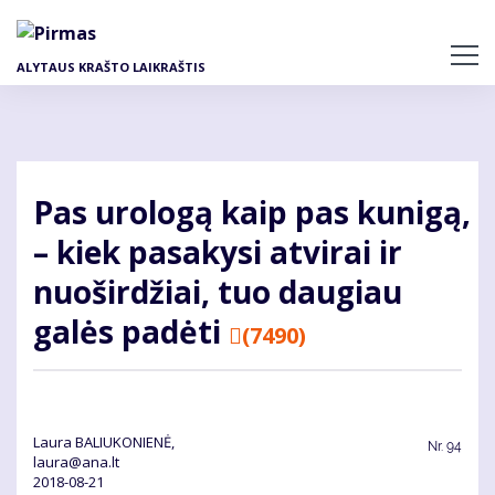
Pereiti
į
pagrindinį
ALYTAUS KRAŠTO LAIKRAŠTIS
turinį
Pas urologą kaip pas kunigą,
– kiek pasakysi atvirai ir
nuoširdžiai, tuo daugiau
galės padėti
(7490)
Laura BALIUKONIENĖ,
Nr.
94
laura@ana.lt
2018-08-21