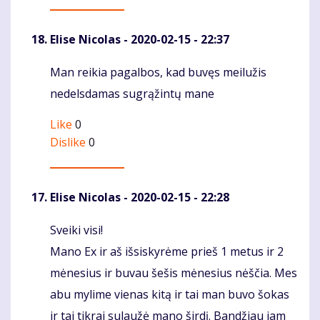
Elise Nicolas
- 2020-02-15 - 22:37
Man reikia pagalbos, kad buvęs meilužis
Komentaras
nedelsdamas sugrąžintų mane
Like
0
Dislike
0
Elise Nicolas
- 2020-02-15 - 22:28
Sveiki visi!
Komentaras
Mano Ex ir aš išsiskyrėme prieš 1 metus ir 2
mėnesius ir buvau šešis mėnesius nėščia. Mes
abu mylime vienas kitą ir tai man buvo šokas
ir tai tikrai sulaužė mano širdį. Bandžiau jam