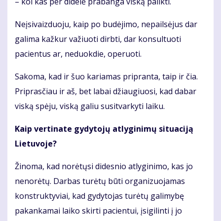
– kol kas per didelė prabanga viską palikti.
Neįsivaizduoju, kaip po budėjimo, nepailsėjus dar
galima kažkur važiuoti dirbti, dar konsultuoti
pacientus ar, neduokdie, operuoti.
Sakoma, kad ir šuo kariamas pripranta, taip ir čia.
Priprasčiau ir aš, bet labai džiaugiuosi, kad dabar
viską spėju, viską galiu susitvarkyti laiku.
Kaip vertinate gydytojų atlyginimų situaciją
Lietuvoje?
Žinoma, kad norėtųsi didesnio atlyginimo, kas jo
nenorėtų. Darbas turėtų būti organizuojamas
konstruktyviai, kad gydytojas turėtų galimybę
pakankamai laiko skirti pacientui, įsigilinti į jo