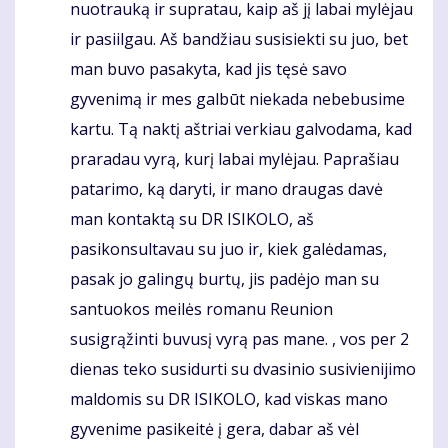
nuotrauką ir supratau, kaip aš jį labai mylėjau
ir pasiilgau. Aš bandžiau susisiekti su juo, bet
man buvo pasakyta, kad jis tęsė savo
gyvenimą ir mes galbūt niekada nebebusime
kartu. Tą naktį aštriai verkiau galvodama, kad
praradau vyrą, kurį labai mylėjau. Paprašiau
patarimo, ką daryti, ir mano draugas davė
man kontaktą su DR ISIKOLO, aš
pasikonsultavau su juo ir, kiek galėdamas,
pasak jo galingų burtų, jis padėjo man su
santuokos meilės romanu Reunion
susigrąžinti buvusį vyrą pas mane. , vos per 2
dienas teko susidurti su dvasinio susivienijimo
maldomis su DR ISIKOLO, kad viskas mano
gyvenime pasikeitė į gera, dabar aš vėl