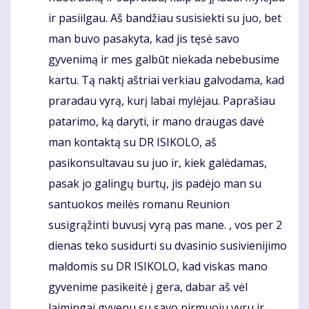
ir pasiilgau. Aš bandžiau susisiekti su juo, bet
man buvo pasakyta, kad jis tęsė savo
gyvenimą ir mes galbūt niekada nebebusime
kartu. Tą naktį aštriai verkiau galvodama, kad
praradau vyrą, kurį labai mylėjau. Paprašiau
patarimo, ką daryti, ir mano draugas davė
man kontaktą su DR ISIKOLO, aš
pasikonsultavau su juo ir, kiek galėdamas,
pasak jo galingų burtų, jis padėjo man su
santuokos meilės romanu Reunion
susigrąžinti buvusį vyrą pas mane. , vos per 2
dienas teko susidurti su dvasinio susivienijimo
maldomis su DR ISIKOLO, kad viskas mano
gyvenime pasikeitė į gera, dabar aš vėl
laimingai gyvenu su savo pirmuoju vyru ir