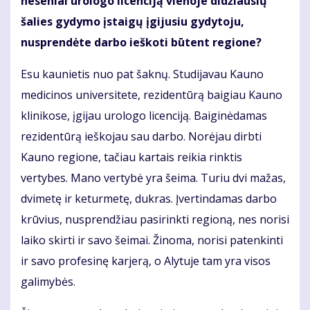
neseniai urologo licenciją vienoje didžiausių
šalies gydymo įstaigų įgijusiu gydytoju,
nusprendėte darbo ieškoti būtent regione?
Esu kaunietis nuo pat šaknų. Studijavau Kauno
medicinos universitete, rezidentūrą baigiau Kauno
klinikose, įgijau urologo licenciją. Baiginėdamas
rezidentūrą ieškojau sau darbo. Norėjau dirbti
Kauno regione, tačiau kartais reikia rinktis
vertybes. Mano vertybė yra šeima. Turiu dvi mažas,
dvimetę ir keturmetę, dukras. Įvertindamas darbo
krūvius, nusprendžiau pasirinkti regioną, nes norisi
laiko skirti ir savo šeimai. Žinoma, norisi patenkinti
ir savo profesinę karjerą, o Alytuje tam yra visos
galimybės.