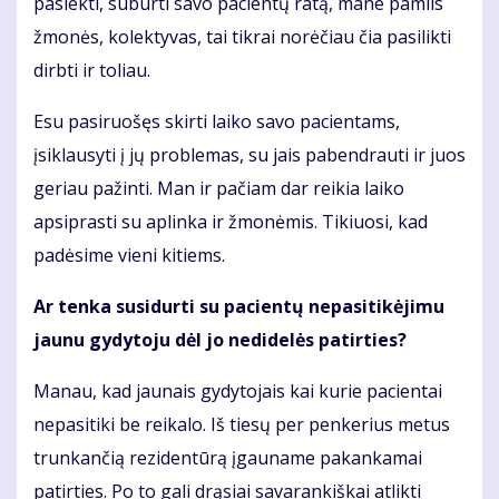
pasiekti, suburti savo pacientų ratą, mane pamils
žmonės, kolektyvas, tai tikrai norėčiau čia pasilikti
dirbti ir toliau.
Esu pasiruošęs skirti laiko savo pacientams,
įsiklausyti į jų problemas, su jais pabendrauti ir juos
geriau pažinti. Man ir pačiam dar reikia laiko
apsiprasti su aplinka ir žmonėmis. Tikiuosi, kad
padėsime vieni kitiems.
Ar tenka susidurti su pacientų nepasitikėjimu
jaunu gydytoju dėl jo nedidelės patirties?
Manau, kad jaunais gydytojais kai kurie pacientai
nepasitiki be reikalo. Iš tiesų per penkerius metus
trunkančią rezidentūrą įgauname pakankamai
patirties. Po to gali drąsiai savarankiškai atlikti