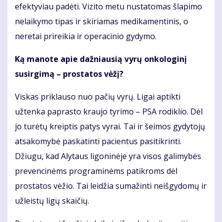
efektyviau padėti. Vizito metu nustatomas šlapimo
nelaikymo tipas ir skiriamas medikamentinis, o
neretai prireikia ir operacinio gydymo.
Ką manote apie dažniausią vyrų onkologinį
susirgimą – prostatos vėžį?
Viskas priklauso nuo pačių vyrų. Ligai aptikti
užtenka paprasto kraujo tyrimo – PSA rodiklio. Dėl
jo turėtų kreiptis patys vyrai. Tai ir šeimos gydytojų
atsakomybė paskatinti pacientus pasitikrinti.
Džiugu, kad Alytaus ligoninėje yra visos galimybės
prevencinėms programinėms patikroms dėl
prostatos vėžio. Tai leidžia sumažinti neišgydomų ir
užleistų ligų skaičių.