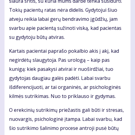
siaura sritis, su kuria mums darbe tenka susidurti.
Tokių pacientų ratas nėra didelis. Gydytojui šiuo
atveju reikia labai gerų bendravimo įgūdžių, jam
svarbu apie pacientą sužinoti viską, kad pacientas
su gydytoju būtų atviras.
Kartais pacientai paprašo pokalbio akis į akį, kad
negirdėtų slaugytoja. Pas urologą – kaip pas
kunigą: kiek pasakysi atvirai ir nuoširdžiai, tuo
gydytojas daugiau galės padėti. Labai svarbu
išdiferencijuoti, ar tai organinės, ar psichologinės
kilmės sutrikimas. Nuo to priklauso ir gydymas.
O erekcinių sutrikimų priežastis gali būti ir stresas,
nuovargis, psichologinė įtampa. Labai svarbu, kad
šio sutrikimo šalinimo procese antroji pusė būtų