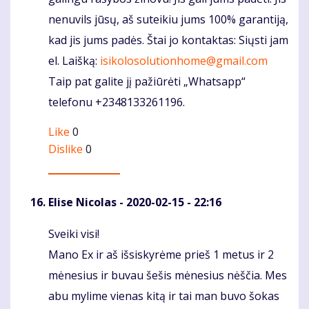
nenuvils jūsų, aš suteikiu jums 100% garantiją,
kad jis jums padės. Štai jo kontaktas: Siųsti jam
el. Laišką:
isikolosolutionhome@gmail.com
Taip pat galite jį pažiūrėti „Whatsapp“
telefonu +2348133261196.
Like
0
Dislike
0
Elise Nicolas
- 2020-02-15 - 22:16
Sveiki visi!
Komentaras
Mano Ex ir aš išsiskyrėme prieš 1 metus ir 2
mėnesius ir buvau šešis mėnesius nėščia. Mes
abu mylime vienas kitą ir tai man buvo šokas