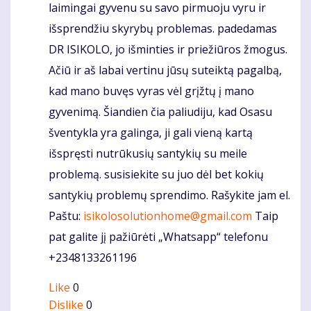
laimingai gyvenu su savo pirmuoju vyru ir
išsprendžiu skyrybų problemas. padedamas
DR ISIKOLO, jo išminties ir priežiūros žmogus.
Ačiū ir aš labai vertinu jūsų suteiktą pagalbą,
kad mano buvęs vyras vėl grįžtų į mano
gyvenimą. Šiandien čia paliudiju, kad Osasu
šventykla yra galinga, ji gali vieną kartą
išspręsti nutrūkusių santykių su meile
problemą. susisiekite su juo dėl bet kokių
santykių problemų sprendimo. Rašykite jam el.
Paštu:
isikolosolutionhome@gmail.com
Taip
pat galite jį pažiūrėti „Whatsapp“ telefonu
+2348133261196
Like
0
Dislike
0