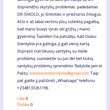
išsprendžiu skyrybų problemas. padedamas
DR ISIKOLO, jo išminties ir priežiūros žmogus.
Ačiū ir aš labai vertinu jūsų suteiktą pagalbą,
kad mano buvęs vyras vėl grįžtų į mano
gyvenimą. Šiandien čia paliudiju, kad Osasu
šventykla yra galinga, ji gali vieną kartą
išspręsti nutrūkusių santykių su meile
problemą. susisiekite su juo dėl bet kokių
santykių problemų sprendimo. Rašykite jam el.
Paštu:
isikolosolutionhome@gmail.com
Taip
pat galite jį pažiūrėti „Whatsapp“ telefonu
+2348133261196
Like
0
Dislike
0