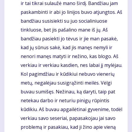
ir tai tikrai sulaužė mano širdį. Bandžiau jam
paskambinti ir abi jo linijos buvo atjungtos. Aš
bandžiau susisiekti su juo socialiniuose
tinkluose, bet jis pašalino mane iš jų. Aš
bandžiau pasiekti jo tėvus ir jie man pasakė,
kad jų sūnus sakė, kad jis manęs nemyli ir
nenori manęs matyti ir nežino, kas blogo. Aš
verkiau ir verkiau kasdien, nes labai jį mylėjau.
Kol pagimdžiau ir kūdikiui nebuvo vienerių
metų, negalėjau susigrąžinti meilės. Vėlgi
buvau sumišęs. Nežinau, ką daryti, taip pat
netekau darbo ir neturiu pinigų rūpintis
kūdikiu. Aš buvau apgailėtinai gyvenime, todėl
verkiau savo seseriai, papasakojau jai savo
problemą ir pasakiau, kad ji žino apie vieną