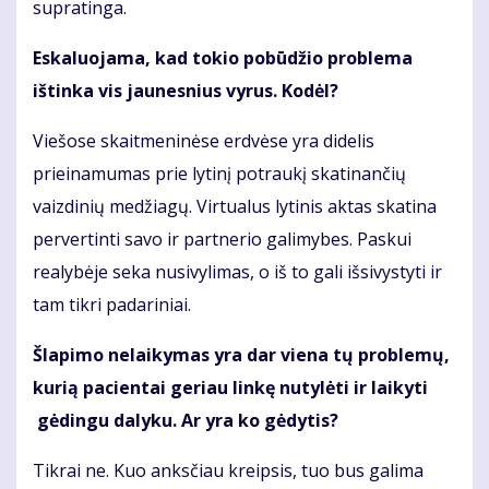
supratinga.
Eskaluojama, kad tokio pobūdžio problema
ištinka vis jaunesnius vyrus. Kodėl?
Viešose skaitmeninėse erdvėse yra didelis
prieinamumas prie lytinį potraukį skatinančių
vaizdinių medžiagų. Virtualus lytinis aktas skatina
pervertinti savo ir partnerio galimybes. Paskui
realybėje seka nusivylimas, o iš to gali išsivystyti ir
tam tikri padariniai.
Šlapimo nelaikymas yra dar viena tų problemų,
kurią pacientai geriau linkę nutylėti ir laikyti
gėdingu dalyku. Ar yra ko gėdytis?
Tikrai ne. Kuo anksčiau kreipsis, tuo bus galima