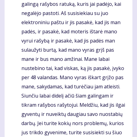
galingą rašybos ratuką, kuris jai padėjo, kai
negalėjo pastoti. Aš susisiekiau su juo
elektroniniu paštu ir jis pasakė, kad jis man
padės, ir pasakė, kad moteris ištarė mano
vyrui rašybą ir pasakė, kad jis padės man
sulaužyti burtą, kad mano vyras grįš pas
mane ir bus mano amžinai. Mane labai
nustebino tai, kad viskas, ką jis pasakė, įvyko
per 48 valandas. Mano vyras iškart grįžo pas
mane, sakydamas, kad turėčiau jam atleisti.
Siunčiu labai didelį ačiū šiam galingam ir
tikram rašybos rašytojui. Meldžiu, kad jis ilgai
gyventų ir nuveiktų daugiau savo nuostabių
darbų. Jei turite kokių nors problemų, kurios
jus trikdo gyvenime, turite susisiekti su šiuo