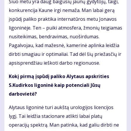
Šiuo metu yra daug baigusių jaunų gydytojų, taigi,
konkurencija Kaune irgi nemaža. Man labai gerą
įspūdį paliko praktika internatūros metu Jonavos
ligoninėje. Ten – puiki atmosfera, žmonių teigiamas
nusiteikimas, bendravimas, nuoširdumas.
Pagalvojau, kad mažesnė, kamerinė aplinka leidžia
dirbti smagiau ir optimaliai. Tad dėl šių priežasčių ir
apsisprendžiau ieškoti darbo regionuose.
Kokį pirmą įspūdį paliko Alytaus apskrities
S.Kudirkos ligoninė kaip potenciali Jūsų
darbovietė?
Alytaus ligoninė turi aukštą urologijos licencijos
lygį. Tai leidžia stacionare atlikti labai platų
operacijų spektrą. Man patinka, kad galiu dirbti ne