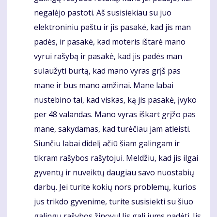
negalėjo pastoti. Aš susisiekiau su juo
elektroniniu paštu ir jis pasakė, kad jis man
padės, ir pasakė, kad moteris ištarė mano
vyrui rašybą ir pasakė, kad jis padės man
sulaužyti burtą, kad mano vyras grįš pas
mane ir bus mano amžinai. Mane labai
nustebino tai, kad viskas, ką jis pasakė, įvyko
per 48 valandas. Mano vyras iškart grįžo pas
mane, sakydamas, kad turėčiau jam atleisti.
Siunčiu labai didelį ačiū šiam galingam ir
tikram rašybos rašytojui. Meldžiu, kad jis ilgai
gyventų ir nuveiktų daugiau savo nuostabių
darbų. Jei turite kokių nors problemų, kurios
jus trikdo gyvenime, turite susisiekti su šiuo
galingu rašybos žinovu! Jis gali jums padėti. Jis