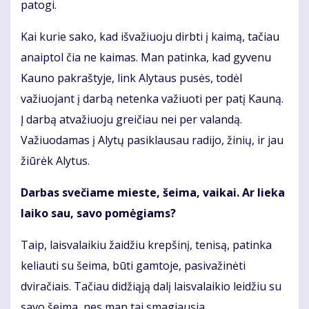
patogi.
Kai kurie sako, kad išvažiuoju dirbti į kaimą, tačiau
anaiptol čia ne kaimas. Man patinka, kad gyvenu
Kauno pakraštyje, link Alytaus pusės, todėl
važiuojant į darbą netenka važiuoti per patį Kauną.
Į darbą atvažiuoju greičiau nei per valandą.
Važiuodamas į Alytų pasiklausau radijo, žinių, ir jau
žiūrėk Alytus.
Darbas svečiame mieste, šeima, vaikai. Ar lieka
laiko sau, savo pomėgiams?
Taip, laisvalaikiu žaidžiu krepšinį, tenisą, patinka
keliauti su šeima, būti gamtoje, pasivažinėti
dviračiais. Tačiau didžiąją dalį laisvalaikio leidžiu su
savo šeima, nes man tai smagiausia.