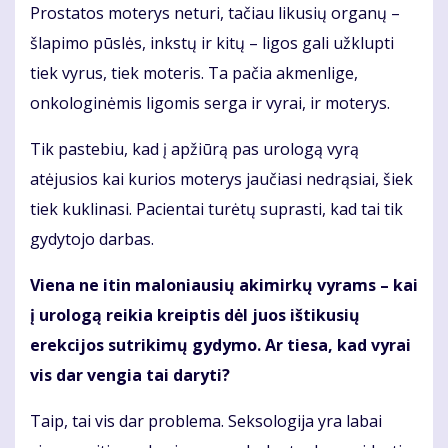
Prostatos moterys neturi, tačiau likusių organų –
šlapimo pūslės, inkstų ir kitų – ligos gali užklupti
tiek vyrus, tiek moteris. Ta pačia akmenlige,
onkologinėmis ligomis serga ir vyrai, ir moterys.
Tik pastebiu, kad į apžiūrą pas urologą vyrą
atėjusios kai kurios moterys jaučiasi nedrąsiai, šiek
tiek kuklinasi. Pacientai turėtų suprasti, kad tai tik
gydytojo darbas.
Viena ne itin maloniausių akimirkų vyrams – kai
į urologą reikia kreiptis dėl juos ištikusių
erekcijos sutrikimų gydymo. Ar tiesa, kad vyrai
vis dar vengia tai daryti?
Taip, tai vis dar problema. Seksologija yra labai