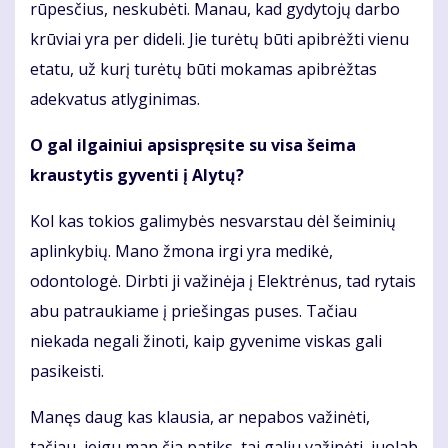
rūpesčius, neskubėti. Manau, kad gydytojų darbo
krūviai yra per dideli. Jie turėtų būti apibrėžti vienu
etatu, už kurį turėtų būti mokamas apibrėžtas
adekvatus atlyginimas.
O gal ilgainiui apsispręsite su visa šeima
kraustytis gyventi į Alytų?
Kol kas tokios galimybės nesvarstau dėl šeiminių
aplinkybių. Mano žmona irgi yra medikė,
odontologė. Dirbti ji važinėja į Elektrėnus, tad rytais
abu patraukiame į priešingas puses. Tačiau
niekada negali žinoti, kaip gyvenime viskas gali
pasikeisti.
Manęs daug kas klausia, ar nepabos važinėti,
tačiau, jeigu man čia patiks, tai galiu važinėti, juolab