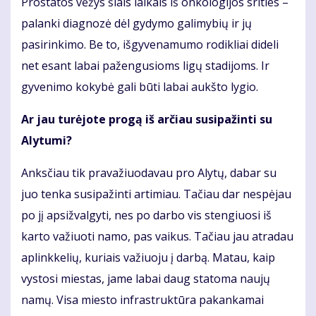
Prostatos vėžys šiais laikais iš onkologijos srities –
palanki diagnozė dėl gydymo galimybių ir jų
pasirinkimo. Be to, išgyvenamumo rodikliai dideli
net esant labai pažengusioms ligų stadijoms. Ir
gyvenimo kokybė gali būti labai aukšto lygio.
Ar jau turėjote progą iš arčiau susipažinti su
Alytumi?
Anksčiau tik pravažiuodavau pro Alytų, dabar su
juo tenka susipažinti artimiau. Tačiau dar nespėjau
po jį apsižvalgyti, nes po darbo vis stengiuosi iš
karto važiuoti namo, pas vaikus. Tačiau jau atradau
aplinkkelių, kuriais važiuoju į darbą. Matau, kaip
vystosi miestas, jame labai daug statoma naujų
namų. Visa miesto infrastruktūra pakankamai