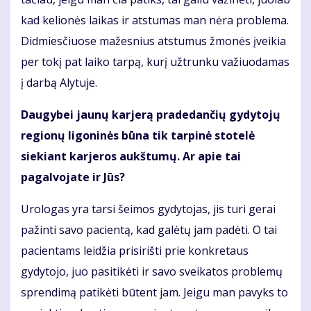
kad kelionės laikas ir atstumas man nėra problema.
Didmiesčiuose mažesnius atstumus žmonės įveikia
per tokį pat laiko tarpą, kurį užtrunku važiuodamas
į darbą Alytuje.
Daugybei jaunų karjerą pradedančių gydytojų
regionų ligoninės būna tik tarpinė stotelė
siekiant karjeros aukštumų. Ar apie tai
pagalvojate ir Jūs?
Urologas yra tarsi šeimos gydytojas, jis turi gerai
pažinti savo pacientą, kad galėtų jam padėti. O tai
pacientams leidžia prisirišti prie konkretaus
gydytojo, juo pasitikėti ir savo sveikatos problemų
sprendimą patikėti būtent jam. Jeigu man pavyks to