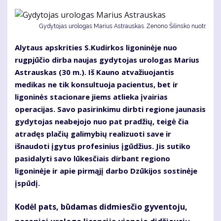
Gydytojas urologas Marius Astrauskas. Zenono Šilinsko nuotr.
Alytaus apskrities S.Kudirkos ligoninėje nuo
rugpjūčio dirba naujas gydytojas urologas Marius
Astrauskas (30 m.). Iš Kauno atvažiuojantis
medikas ne tik konsultuoja pacientus, bet ir
ligoninės stacionare jiems atlieka įvairias
operacijas. Savo pasirinkimu dirbti regione jaunasis
gydytojas neabejojo nuo pat pradžių, teigė čia
atradęs plačių galimybių realizuoti save ir
išnaudoti įgytus profesinius įgūdžius. Jis sutiko
pasidalyti savo lūkesčiais dirbant regiono
ligoninėje ir apie pirmąjį darbo Dzūkijos sostinėje
įspūdį.
Kodėl pats, būdamas didmiesčio gyventoju,