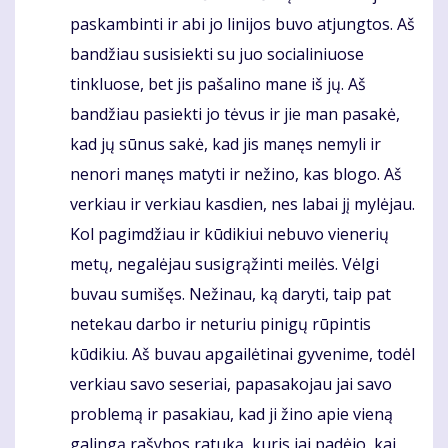
paskambinti ir abi jo linijos buvo atjungtos. Aš
bandžiau susisiekti su juo socialiniuose
tinkluose, bet jis pašalino mane iš jų. Aš
bandžiau pasiekti jo tėvus ir jie man pasakė,
kad jų sūnus sakė, kad jis manęs nemyli ir
nenori manęs matyti ir nežino, kas blogo. Aš
verkiau ir verkiau kasdien, nes labai jį mylėjau.
Kol pagimdžiau ir kūdikiui nebuvo vienerių
metų, negalėjau susigrąžinti meilės. Vėlgi
buvau sumišęs. Nežinau, ką daryti, taip pat
netekau darbo ir neturiu pinigų rūpintis
kūdikiu. Aš buvau apgailėtinai gyvenime, todėl
verkiau savo seseriai, papasakojau jai savo
problemą ir pasakiau, kad ji žino apie vieną
galingą rašybos ratuką, kuris jai padėjo, kai