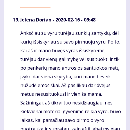
Jelena Dorian
- 2020-02-16 - 09:48
Anksčiau su vyru turėjau sunkių santykių, dėl
Komentaras
kurių išsiskyriau su savo pirmuoju vyru. Po to,
kai aš ir mano buvęs vyras išsiskyrėme,
turėjau dar vieną galimybę vėl susituokti ir tik
po penkerių mano antrosios santuokos metų
įvyko dar viena skyryba, kuri mane beveik
nužudė emociškai. Aš pasilikau dar dvejus
metus nesusituokusi ir vieniša mama.
Sąžiningai, aš tikrai tuo nesidžiaugiau, nes
kiekvienai moteriai gyvenime reikia vyro, buvo
laikas, kai pamačiau savo pirmojo vyro
nuotrauką ir supratau, kaip aš jį labai mylėjau