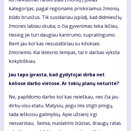
kategorijas, pagal regionams priskiriamus žmonių
būdo bruožus. Tik susidariau įspūdį, kad didmiesčių
žmonės labiau skuba, o čia gyvenimas teka lėčiau,
tiesiog jie turi daugiau kantrumo, supratingumo.
Bent jau kol kas nesusidūriau su kitokiais
žmonėmis. Kai lėtesnis tempas, tai ir darbas vyksta
kokybiškiau.
Jau tapo įprasta, kad gydytojai dirba net
keliose darbo vietose. Ar tokių planų neturite?
Ne, papildomo darbo kol kas neieškau, nes čia jau
dirbu visu etatu. Matysiu, jeigu ims stigti pinigų,
tada ieškosiu galimybių. Apie užsienį irgi
nesvarstau, šeima, nuolatinis būstas, draugų ratas