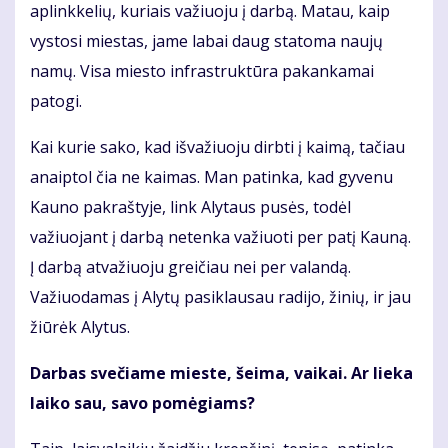
aplinkkelių, kuriais važiuoju į darbą. Matau, kaip
vystosi miestas, jame labai daug statoma naujų
namų. Visa miesto infrastruktūra pakankamai
patogi.
Kai kurie sako, kad išvažiuoju dirbti į kaimą, tačiau
anaiptol čia ne kaimas. Man patinka, kad gyvenu
Kauno pakraštyje, link Alytaus pusės, todėl
važiuojant į darbą netenka važiuoti per patį Kauną.
Į darbą atvažiuoju greičiau nei per valandą.
Važiuodamas į Alytų pasiklausau radijo, žinių, ir jau
žiūrėk Alytus.
Darbas svečiame mieste, šeima, vaikai. Ar lieka
laiko sau, savo pomėgiams?