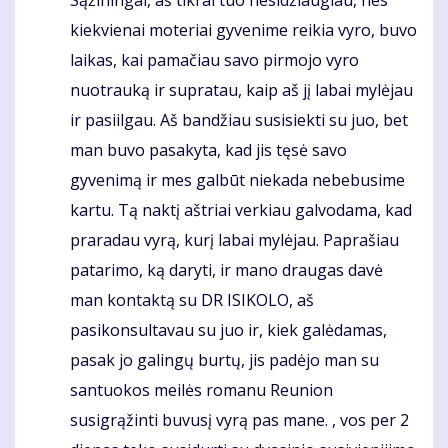
kiekvienai moteriai gyvenime reikia vyro, buvo
laikas, kai pamačiau savo pirmojo vyro
nuotrauką ir supratau, kaip aš jį labai mylėjau
ir pasiilgau. Aš bandžiau susisiekti su juo, bet
man buvo pasakyta, kad jis tęsė savo
gyvenimą ir mes galbūt niekada nebebusime
kartu. Tą naktį aštriai verkiau galvodama, kad
praradau vyrą, kurį labai mylėjau. Paprašiau
patarimo, ką daryti, ir mano draugas davė
man kontaktą su DR ISIKOLO, aš
pasikonsultavau su juo ir, kiek galėdamas,
pasak jo galingų burtų, jis padėjo man su
santuokos meilės romanu Reunion
susigrąžinti buvusį vyrą pas mane. , vos per 2