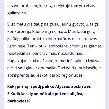
ir savo profesinę karjerą, o Alytuje tam yra visos
galimybės.
Šiuo metu yra daug baigusių jaunų gydytojų, taigi,
konkurencija Kaune irgi nemaža. Man labai gerą
įspūdį paliko praktika internatūros metu Jonavos
ligoninėje. Ten – puiki atmosfera, žmonių teigiamas
nusiteikimas, bendravimas, nuoširdumas.
Pagalvojau, kad mažesnė, kamerinė aplinka leidžia
dirbti smagiau ir optimaliai. Tad dėl šių priežasčių ir
apsisprendžiau ieškoti darbo regionuose.
Kokį pirmą įspūdį paliko Alytaus apskrities
S.Kudirkos ligoninė kaip potenciali Jūsų
darbovietė?