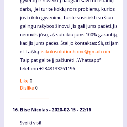
gyventų ir nuveiktų daugiau savo nuostabių
darbų. Jei turite kokių nors problemų, kurios
jus trikdo gyvenime, turite susisiekti su šiuo
galingu rašybos žinovu! Jis gali jums padėti. Jis
nenuvils jūsų, aš suteikiu jums 100% garantiją,
kad jis jums padės. Štai jo kontaktas: Siųsti jam
el. Laišką:
isikolosolutionhome@gmail.com
Taip pat galite jį pažiūrėti „Whatsapp“
telefonu +2348133261196.
Like
0
Dislike
0
Elise Nicolas
- 2020-02-15 - 22:16
Sveiki visi!
Komentaras