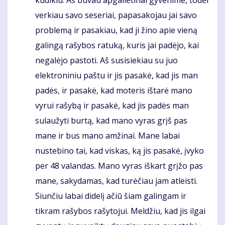
verkiau savo seseriai, papasakojau jai savo
problemą ir pasakiau, kad ji žino apie vieną
galingą rašybos ratuką, kuris jai padėjo, kai
negalėjo pastoti. Aš susisiekiau su juo
elektroniniu paštu ir jis pasakė, kad jis man
padės, ir pasakė, kad moteris ištarė mano
vyrui rašybą ir pasakė, kad jis padės man
sulaužyti burtą, kad mano vyras grįš pas
mane ir bus mano amžinai. Mane labai
nustebino tai, kad viskas, ką jis pasakė, įvyko
per 48 valandas. Mano vyras iškart grįžo pas
mane, sakydamas, kad turėčiau jam atleisti.
Siunčiu labai didelį ačiū šiam galingam ir
tikram rašybos rašytojui. Meldžiu, kad jis ilgai