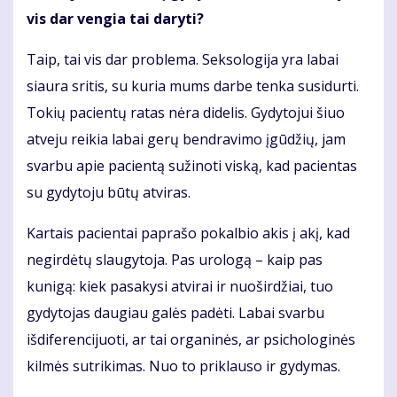
vis dar vengia tai daryti?
Taip, tai vis dar problema. Seksologija yra labai
siaura sritis, su kuria mums darbe tenka susidurti.
Tokių pacientų ratas nėra didelis. Gydytojui šiuo
atveju reikia labai gerų bendravimo įgūdžių, jam
svarbu apie pacientą sužinoti viską, kad pacientas
su gydytoju būtų atviras.
Kartais pacientai paprašo pokalbio akis į akį, kad
negirdėtų slaugytoja. Pas urologą – kaip pas
kunigą: kiek pasakysi atvirai ir nuoširdžiai, tuo
gydytojas daugiau galės padėti. Labai svarbu
išdiferencijuoti, ar tai organinės, ar psichologinės
kilmės sutrikimas. Nuo to priklauso ir gydymas.