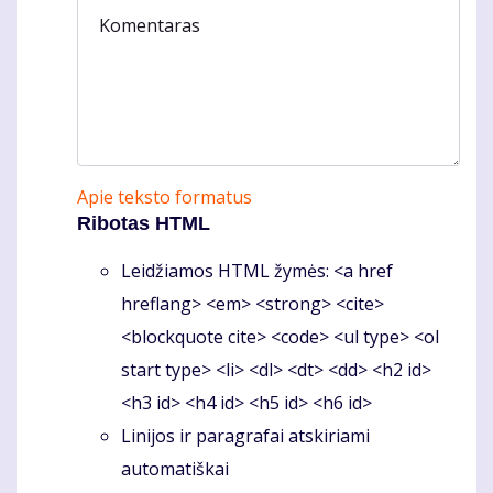
Komentaras
Apie teksto formatus
Ribotas HTML
Leidžiamos HTML žymės: <a href
hreflang> <em> <strong> <cite>
<blockquote cite> <code> <ul type> <ol
start type> <li> <dl> <dt> <dd> <h2 id>
<h3 id> <h4 id> <h5 id> <h6 id>
Linijos ir paragrafai atskiriami
automatiškai