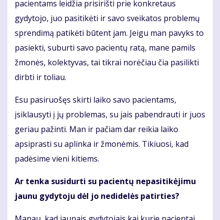
pacientams leidžia prisirišti prie konkretaus
gydytojo, juo pasitikėti ir savo sveikatos problemų
sprendimą patikėti būtent jam. Jeigu man pavyks to
pasiekti, suburti savo pacientų ratą, mane pamils
žmonės, kolektyvas, tai tikrai norėčiau čia pasilikti
dirbti ir toliau.
Esu pasiruošęs skirti laiko savo pacientams,
įsiklausyti į jų problemas, su jais pabendrauti ir juos
geriau pažinti. Man ir pačiam dar reikia laiko
apsiprasti su aplinka ir žmonėmis. Tikiuosi, kad
padėsime vieni kitiems.
Ar tenka susidurti su pacientų nepasitikėjimu
jaunu gydytoju dėl jo nedidelės patirties?
Manau, kad jaunais gydytojais kai kurie pacientai