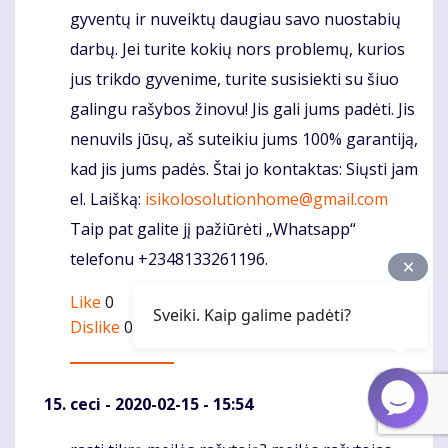
gyventų ir nuveiktų daugiau savo nuostabių
darbų. Jei turite kokių nors problemų, kurios
jus trikdo gyvenime, turite susisiekti su šiuo
galingu rašybos žinovu! Jis gali jums padėti. Jis
nenuvils jūsų, aš suteikiu jums 100% garantiją,
kad jis jums padės. Štai jo kontaktas: Siųsti jam
el. Laišką:
isikolosolutionhome@gmail.com
Taip pat galite jį pažiūrėti „Whatsapp“
telefonu +2348133261196.
Like
0
Sveiki. Kaip galime padėti?
Dislike
0
ceci
- 2020-02-15 - 15:54