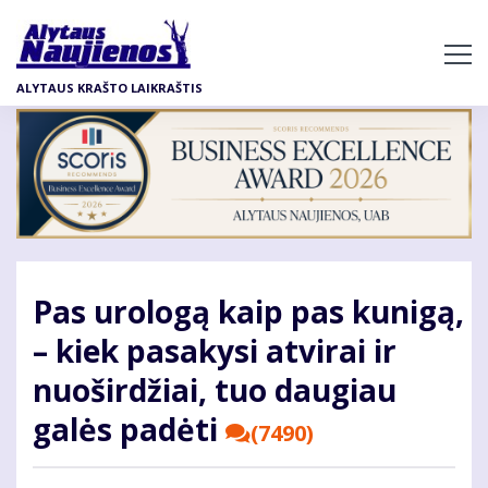
Pereiti
į
pagrindinį
ALYTAUS KRAŠTO LAIKRAŠTIS
turinį
Pas urologą kaip pas kunigą,
– kiek pasakysi atvirai ir
nuoširdžiai, tuo daugiau
galės padėti
(7490)