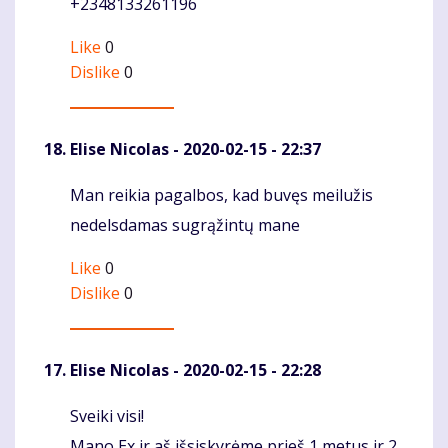
+2348133261196
Like
0
Dislike
0
Elise Nicolas
- 2020-02-15 - 22:37
Man reikia pagalbos, kad buvęs meilužis
Komentaras
nedelsdamas sugrąžintų mane
Like
0
Dislike
0
Elise Nicolas
- 2020-02-15 - 22:28
Sveiki visi!
Komentaras
Mano Ex ir aš išsiskyrėme prieš 1 metus ir 2