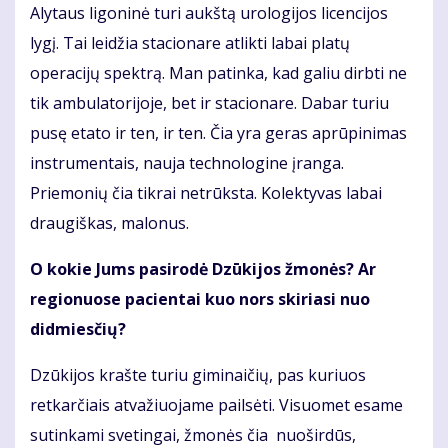
Alytaus ligoninė turi aukštą urologijos licencijos
lygį. Tai leidžia stacionare atlikti labai platų
operacijų spektrą. Man patinka, kad galiu dirbti ne
tik ambulatorijoje, bet ir stacionare. Dabar turiu
pusę etato ir ten, ir ten. Čia yra geras aprūpinimas
instrumentais, nauja technologine įranga.
Priemonių čia tikrai netrūksta. Kolektyvas labai
draugiškas, malonus.
O kokie Jums pasirodė Dzūkijos žmonės? Ar
regionuose pacientai kuo nors skiriasi nuo
didmiesčių?
Dzūkijos krašte turiu giminaičių, pas kuriuos
retkarčiais atvažiuojame pailsėti. Visuomet esame
sutinkami svetingai, žmonės čia nuoširdūs,