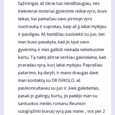
Sąžiningai, aš tikrai tuo nesidžiaugiau, nes
kiekvienai moteriai gyvenime reikia vyro, buvo
laikas, kai pamačiau savo pirmojo vyro
nuotrauką ir supratau, kaip aš jį labai mylėjau
ir pasiilgau. Aš bandžiau susisiekti su juo, bet
man buvo pasakyta, kad jis tęsė savo
gyvenimą ir mes galbūt niekada nebebusime
kartu. Tą naktį aštriai verkiau galvodama, kad
praradau vyrą, kurį labai mylėjau. Paprašiau
patarimo, ką daryti, ir mano draugas davė
man kontaktą su DR ISIKOLO, aš
pasikonsultavau su juo ir, kiek galėdamas,
pasak jo galingų burtų, jis padėjo man su
santuokos meilės romanu Reunion
susigrąžinti buvusį vyrą pas mane. , vos per 2