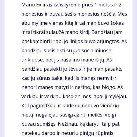
Mano Ex ir aš išsiskyrėme prieš 1 metus ir 2
mėnesius ir buvau šešis mėnesius nėščia. Mes
abu mylime vienas kitą ir tai man buvo šokas
ir tai tikrai sulaužė mano širdį. Bandžiau jam
paskambinti ir abi jo linijos buvo atjungtos. Aš
bandžiau susisiekti su juo socialiniuose
tinkluose, bet jis pašalino mane iš jų. Aš
bandžiau pasiekti jo tėvus ir jie man pasakė,
kad jų sūnus sakė, kad jis manęs nemyli ir
nenori manęs matyti ir nežino, kas blogo. Aš
verkiau ir verkiau kasdien, nes labai jį mylėjau.
Kol pagimdžiau ir kūdikiui nebuvo vienerių
metų, negalėjau susigrąžinti meilės. Vėlgi
buvau sumišęs. Nežinau, ką daryti, taip pat
netekau darbo ir neturiu pinigų rūpintis