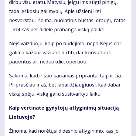
dirbu visu etatu. Matysiu, jeigu ims stigti pinigų,
tada ieškosiu galimybių. Apie užsienį irgi
nesvarstau, šeima, nuolatinis būstas, draugų ratas
– kol kas per didelė prabanga viską palikti.
Neįsivaizduoju, kaip po budėjimo, nepailsėjus dar
galima kažkur važiuoti dirbti, dar konsultuoti
pacientus ar, neduokdie, operuoti.
Sakoma, kad ir šuo kariamas pripranta, taip ir čia.
Priprasčiau ir aš, bet labai džiaugiuosi, kad dabar
viską spėju, viską galiu susitvarkyti laiku.
Kaip vertinate gydytojų atlyginimų situaciją
Lietuvoje?
Žinoma, kad norėtųsi didesnio atlyginimo, kas jo