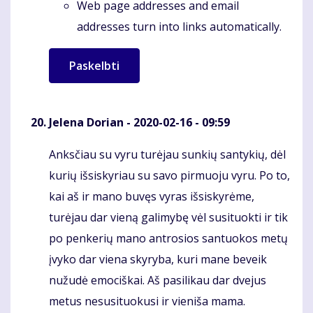
Web page addresses and email
addresses turn into links automatically.
Jelena Dorian
- 2020-02-16 - 09:59
Anksčiau su vyru turėjau sunkių santykių, dėl
Komentaras
kurių išsiskyriau su savo pirmuoju vyru. Po to,
kai aš ir mano buvęs vyras išsiskyrėme,
turėjau dar vieną galimybę vėl susituokti ir tik
po penkerių mano antrosios santuokos metų
įvyko dar viena skyryba, kuri mane beveik
nužudė emociškai. Aš pasilikau dar dvejus
metus nesusituokusi ir vieniša mama.