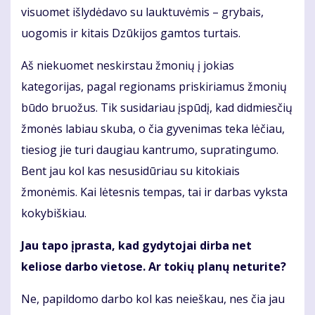
visuomet išlydėdavo su lauktuvėmis – grybais,
uogomis ir kitais Dzūkijos gamtos turtais.
Aš niekuomet neskirstau žmonių į jokias
kategorijas, pagal regionams priskiriamus žmonių
būdo bruožus. Tik susidariau įspūdį, kad didmiesčių
žmonės labiau skuba, o čia gyvenimas teka lėčiau,
tiesiog jie turi daugiau kantrumo, supratingumo.
Bent jau kol kas nesusidūriau su kitokiais
žmonėmis. Kai lėtesnis tempas, tai ir darbas vyksta
kokybiškiau.
Jau tapo įprasta, kad gydytojai dirba net
keliose darbo vietose. Ar tokių planų neturite?
Ne, papildomo darbo kol kas neieškau, nes čia jau