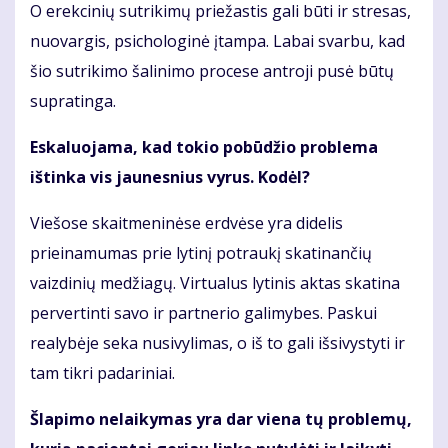
O erekcinių sutrikimų priežastis gali būti ir stresas,
nuovargis, psichologinė įtampa. Labai svarbu, kad
šio sutrikimo šalinimo procese antroji pusė būtų
supratinga.
Eskaluojama, kad tokio pobūdžio problema
ištinka vis jaunesnius vyrus. Kodėl?
Viešose skaitmeninėse erdvėse yra didelis
prieinamumas prie lytinį potraukį skatinančių
vaizdinių medžiagų. Virtualus lytinis aktas skatina
pervertinti savo ir partnerio galimybes. Paskui
realybėje seka nusivylimas, o iš to gali išsivystyti ir
tam tikri padariniai.
Šlapimo nelaikymas yra dar viena tų problemų,