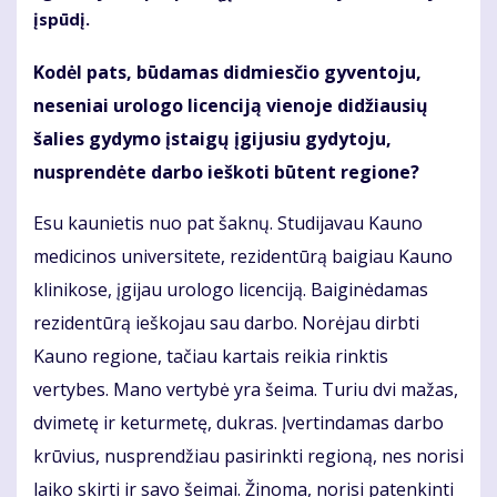
įspūdį.
Kodėl pats, būdamas didmiesčio gyventoju,
neseniai urologo licenciją vienoje didžiausių
šalies gydymo įstaigų įgijusiu gydytoju,
nusprendėte darbo ieškoti būtent regione?
Esu kaunietis nuo pat šaknų. Studijavau Kauno
medicinos universitete, rezidentūrą baigiau Kauno
klinikose, įgijau urologo licenciją. Baiginėdamas
rezidentūrą ieškojau sau darbo. Norėjau dirbti
Kauno regione, tačiau kartais reikia rinktis
vertybes. Mano vertybė yra šeima. Turiu dvi mažas,
dvimetę ir keturmetę, dukras. Įvertindamas darbo
krūvius, nusprendžiau pasirinkti regioną, nes norisi
laiko skirti ir savo šeimai. Žinoma, norisi patenkinti