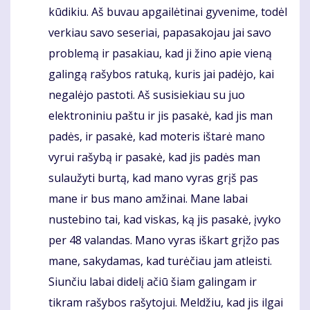
kūdikiu. Aš buvau apgailėtinai gyvenime, todėl
verkiau savo seseriai, papasakojau jai savo
problemą ir pasakiau, kad ji žino apie vieną
galingą rašybos ratuką, kuris jai padėjo, kai
negalėjo pastoti. Aš susisiekiau su juo
elektroniniu paštu ir jis pasakė, kad jis man
padės, ir pasakė, kad moteris ištarė mano
vyrui rašybą ir pasakė, kad jis padės man
sulaužyti burtą, kad mano vyras grįš pas
mane ir bus mano amžinai. Mane labai
nustebino tai, kad viskas, ką jis pasakė, įvyko
per 48 valandas. Mano vyras iškart grįžo pas
mane, sakydamas, kad turėčiau jam atleisti.
Siunčiu labai didelį ačiū šiam galingam ir
tikram rašybos rašytojui. Meldžiu, kad jis ilgai