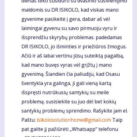
dienas teko susidurti su dvasinio susivienijimo
maldomis su DR ISIKOLO, kad viskas mano
gyvenime pasikeitė į gera, dabar aš vėl
laimingai gyvenu su savo pirmuoju vyru ir
išsprendžiu skyrybų problemas. padedamas
DR ISIKOLO, jo išminties ir priežiūros žmogus.
Ačiū ir aš labai vertinu jūsų suteiktą pagalbą,
kad mano buvęs vyras vėl grįžtų į mano
gyvenimą. Šiandien čia paliudiju, kad Osasu
šventykla yra galinga, ji gali vieną kartą
išspręsti nutrūkusių santykių su meile
problemą. susisiekite su juo dėl bet kokių
santykių problemų sprendimo. Rašykite jam el.
Paštu:
isikolosolutionhome@gmail.com
Taip
pat galite jį pažiūrėti „Whatsapp“ telefonu