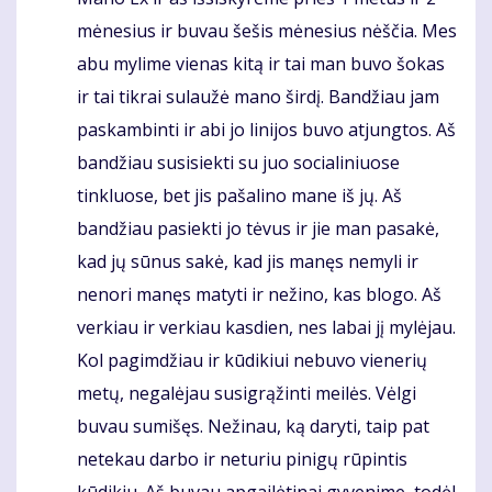
mėnesius ir buvau šešis mėnesius nėščia. Mes
abu mylime vienas kitą ir tai man buvo šokas
ir tai tikrai sulaužė mano širdį. Bandžiau jam
paskambinti ir abi jo linijos buvo atjungtos. Aš
bandžiau susisiekti su juo socialiniuose
tinkluose, bet jis pašalino mane iš jų. Aš
bandžiau pasiekti jo tėvus ir jie man pasakė,
kad jų sūnus sakė, kad jis manęs nemyli ir
nenori manęs matyti ir nežino, kas blogo. Aš
verkiau ir verkiau kasdien, nes labai jį mylėjau.
Kol pagimdžiau ir kūdikiui nebuvo vienerių
metų, negalėjau susigrąžinti meilės. Vėlgi
buvau sumišęs. Nežinau, ką daryti, taip pat
netekau darbo ir neturiu pinigų rūpintis
kūdikiu. Aš buvau apgailėtinai gyvenime, todėl