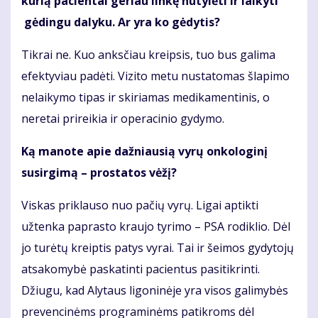
kurią pacientai geriau linkę nutylėti ir laikyti
gėdingu dalyku. Ar yra ko gėdytis?
Tikrai ne. Kuo anksčiau kreipsis, tuo bus galima
efektyviau padėti. Vizito metu nustatomas šlapimo
nelaikymo tipas ir skiriamas medikamentinis, o
neretai prireikia ir operacinio gydymo.
Ką manote apie dažniausią vyrų onkologinį
susirgimą – prostatos vėžį?
Viskas priklauso nuo pačių vyrų. Ligai aptikti
užtenka paprasto kraujo tyrimo – PSA rodiklio. Dėl
jo turėtų kreiptis patys vyrai. Tai ir šeimos gydytojų
atsakomybė paskatinti pacientus pasitikrinti.
Džiugu, kad Alytaus ligoninėje yra visos galimybės
prevencinėms programinėms patikroms dėl