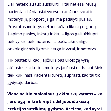
Dar neteko su tuo susidurti. Ir tai netiesa. Mūsų
pacientai dažniausiai vyresnio amžiaus vyrai ir
moterys. Jų proporciją galima padalyti pusiau.
Prostatos moterys neturi, tačiau likusių organų –
šlapimo pūslės, inkstų ir kitų – ligos gali užklupti
tiek vyrus, tiek moteris. Ta pačia akmenlige,
onkologinėmis ligomis serga ir vyrai, ir moterys.
Tik pastebiu, kad į apžiūrą pas urologą vyrą
atėjusios kai kurios moterys jaučiasi nedrąsiai, šiek
tiek kuklinasi. Pacientai turėtų suprasti, kad tai tik
gydytojo darbas.
Viena ne itin maloniausių akimirkų vyrams – kai
į urologą reikia kreiptis dėl juos ištikusių
erekcijos sutrikimų gydymo. Ar tiesa, kad vyrai