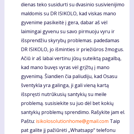
dienas teko susidurti su dvasinio susivienijimo
maldomis su DR ISIKOLO, kad viskas mano
gyvenime pasikeitė į gera, dabar aš vėl
laimingai gyvenu su savo pirmuoju vyru ir
išsprendžiu skyrybų problemas. padedamas
DR ISIKOLO, jo išminties ir priežiūros žmogus.
Ačiū ir aš labai vertinu jūsų suteiktą pagalbą,
kad mano buvęs vyras vėl grįžtų į mano
gyvenimą. Šiandien čia paliudiju, kad Osasu
šventykla yra galinga, ji gali vieną kartą
išspręsti nutrūkusių santykių su meile
problemą. susisiekite su juo dėl bet kokių
santykių problemų sprendimo. Rašykite jam el.
Paštu:
isikolosolutionhome@gmail.com
Taip
pat galite jį pažiūrėti „Whatsapp“ telefonu