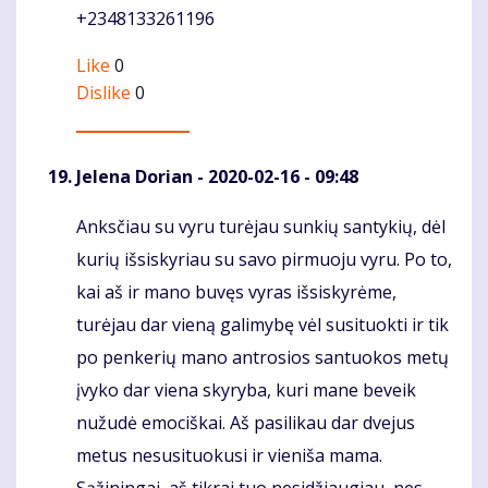
+2348133261196
Like
0
Dislike
0
Jelena Dorian
- 2020-02-16 - 09:48
Anksčiau su vyru turėjau sunkių santykių, dėl
Komentaras
kurių išsiskyriau su savo pirmuoju vyru. Po to,
kai aš ir mano buvęs vyras išsiskyrėme,
turėjau dar vieną galimybę vėl susituokti ir tik
po penkerių mano antrosios santuokos metų
įvyko dar viena skyryba, kuri mane beveik
nužudė emociškai. Aš pasilikau dar dvejus
metus nesusituokusi ir vieniša mama.
Sąžiningai, aš tikrai tuo nesidžiaugiau, nes