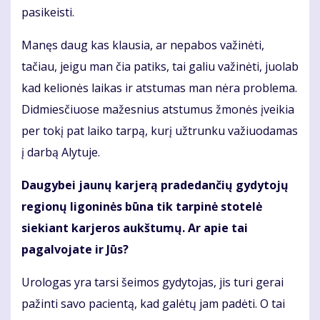
pasikeisti.
Manęs daug kas klausia, ar nepabos važinėti,
tačiau, jeigu man čia patiks, tai galiu važinėti, juolab
kad kelionės laikas ir atstumas man nėra problema.
Didmiesčiuose mažesnius atstumus žmonės įveikia
per tokį pat laiko tarpą, kurį užtrunku važiuodamas
į darbą Alytuje.
Daugybei jaunų karjerą pradedančių gydytojų
regionų ligoninės būna tik tarpinė stotelė
siekiant karjeros aukštumų. Ar apie tai
pagalvojate ir Jūs?
Urologas yra tarsi šeimos gydytojas, jis turi gerai
pažinti savo pacientą, kad galėtų jam padėti. O tai