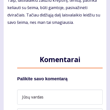
Taip, laisvalaikiu žaidžiu krepšinį, tenisą, patinka
keliauti su šeima, būti gamtoje, pasivažinėti
dviračiais. Tačiau didžiąją dalį laisvalaikio leidžiu su
savo šeima, nes man tai smagiausia.
Komentarai
Palikite savo komentarą
Jūsų vardas