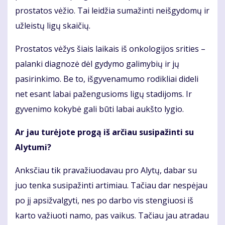
prostatos vėžio. Tai leidžia sumažinti neišgydomų ir
užleistų ligų skaičių.
Prostatos vėžys šiais laikais iš onkologijos srities –
palanki diagnozė dėl gydymo galimybių ir jų
pasirinkimo. Be to, išgyvenamumo rodikliai dideli
net esant labai pažengusioms ligų stadijoms. Ir
gyvenimo kokybė gali būti labai aukšto lygio.
Ar jau turėjote progą iš arčiau susipažinti su
Alytumi?
Anksčiau tik pravažiuodavau pro Alytų, dabar su
juo tenka susipažinti artimiau. Tačiau dar nespėjau
po jį apsižvalgyti, nes po darbo vis stengiuosi iš
karto važiuoti namo, pas vaikus. Tačiau jau atradau