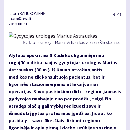
Laura BALIUKONIENĖ,
Nr.
94
laura@ana.lt
2018-08-21
Gydytojas urologas Marius Astrauskas. Zenono Šilinsko nuotr.
Alytaus apskrities S.Kudirkos ligoninėje nuo
rugpjūčio dirba naujas gydytojas urologas Marius
Astrauskas (30 m.). Iš Kauno atvažiuojantis
medikas ne tik konsultuoja pacientus, bet ir
ligoninės stacionare jiems atlieka įvairias
operacijas. Savo pasirinkimu dirbti regione jaunasis
gydytojas neabejojo nuo pat pradžių, teigė čia
atradęs plačių galimybių realizuoti save ir
išnaudoti įgytus profesinius įgūdžius. Jis sutiko
pasidalyti savo lūkesčiais dirbant regiono
ligoninėje ir apie pirmąjį darbo Dzūkijos sostinėje