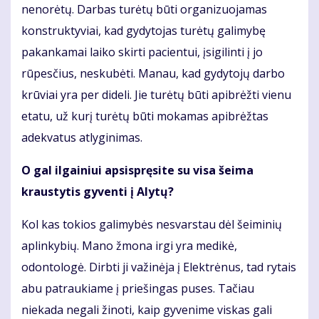
nenorėtų. Darbas turėtų būti organizuojamas
konstruktyviai, kad gydytojas turėtų galimybę
pakankamai laiko skirti pacientui, įsigilinti į jo
rūpesčius, neskubėti. Manau, kad gydytojų darbo
krūviai yra per dideli. Jie turėtų būti apibrėžti vienu
etatu, už kurį turėtų būti mokamas apibrėžtas
adekvatus atlyginimas.
O gal ilgainiui apsispręsite su visa šeima
kraustytis gyventi į Alytų?
Kol kas tokios galimybės nesvarstau dėl šeiminių
aplinkybių. Mano žmona irgi yra medikė,
odontologė. Dirbti ji važinėja į Elektrėnus, tad rytais
abu patraukiame į priešingas puses. Tačiau
niekada negali žinoti, kaip gyvenime viskas gali