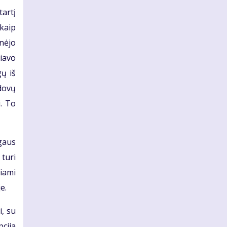
artį
kaip
nėjo
liavo
ų iš
dovų
. To
gaus
 turi
iami
e.
, su
pcija