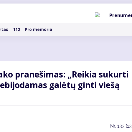
Pagri
Prenume
naviga
rtas
112
Pro memoria
ako pranešimas: „Reikia sukurti
ebijodamas galėtų ginti viešą
Nr.
133 (1