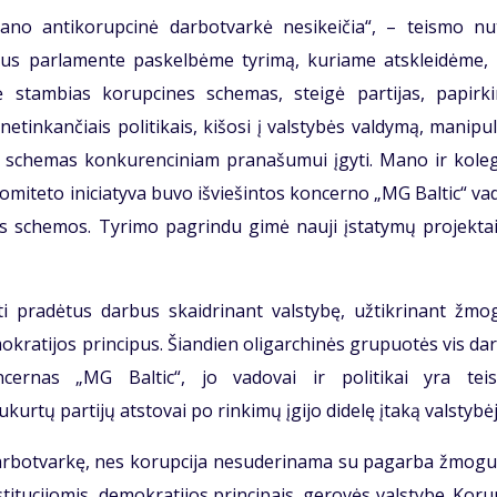
no antikorupcinė darbotvarkė nesikeičia“, – teismo nut
tus parlamente paskelbėme tyrimą, kuriame atskleidėme, 
ė stambias korupcines schemas, steigė partijas, papirki
netinkančiais politikais, kišosi į valstybės valdymą, manipu
os schemas konkurenciniam pranašumui įgyti. Mano ir koleg
miteto iniciatyva buvo išviešintos koncerno „MG Baltic“ va
ės schemos. Tyrimo pagrindu gimė nauji įstatymų projektai
i pradėtus darbus skaidrinant valstybę, užtikrinant žmo
mokratijos principus. Šiandien oligarchinės grupuotės vis dar
ncernas „MG Baltic“, jo vadovai ir politikai yra teis
ukurtų partijų atstovai po rinkimų įgijo didelę įtaką valstybėj
arbotvarkę, nes korupcija nesuderinama su pagarba žmogui
titucijomis, demokratijos principais, gerovės valstybe. Koru