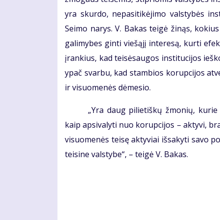
yra skurdo, nepasitikėjimo valstybės inst
Seimo narys. V. Bakas teigė žinąs, kokius d
galimybes ginti viešąjį interesą, kurti ef
įrankius, kad teisėsaugos institucijos ie
ypač svarbu, kad stambios korupcijos atv
ir visuomenės dėmesio.
„Yra daug pilietiškų žmonių, kurie 
kaip apsivalyti nuo korupcijos – aktyvi, b
visuomenės teisę aktyviai išsakyti savo po
teisine valstybe“, – teigė V. Bakas.