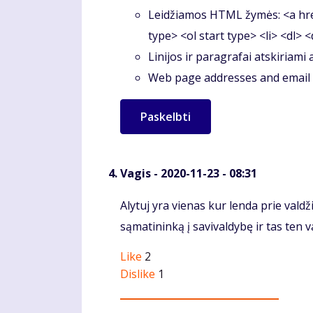
Leidžiamos HTML žymės: <a hre
type> <ol start type> <li> <dl> 
Linijos ir paragrafai atskiriami
Web page addresses and email a
Vagis
- 2020-11-23 - 08:31
Komentaras
Alytuj yra vienas kur lenda prie valdž
sąmatininką į savivaldybę ir tas ten
Like
2
Dislike
1