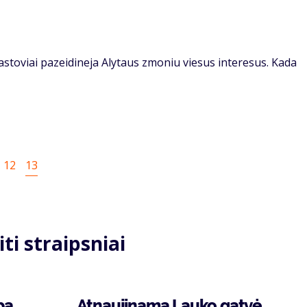
toviai pazeidineja Alytaus zmoniu viesus interesus. Kada
s
lapis
Puslapis
12
Current
13
page
iti straipsniai
ba
Atnaujinama Lauko gatvė