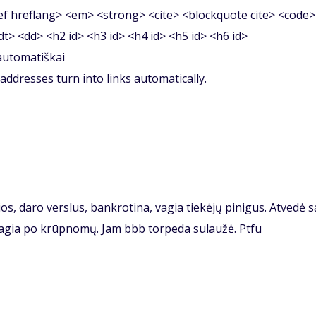
f hreflang> <em> <strong> <cite> <blockquote cite> <code>
<dt> <dd> <h2 id> <h3 id> <h4 id> <h5 id> <h6 id>
 automatiškai
ddresses turn into links automatically.
ios, daro verslus, bankrotina, vagia tiekėjų pinigus. Atvedė 
 vagia po krūpnomų. Jam bbb torpeda sulaužė. Ptfu