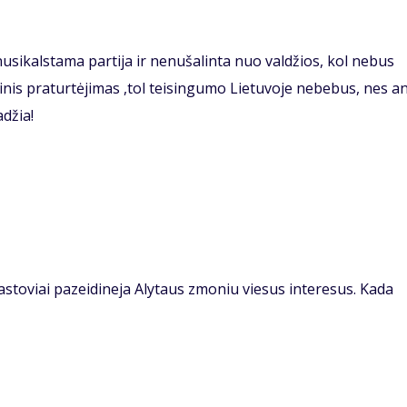
nusikalstama partija ir nenušalinta nuo valdžios, kol nebus
inis praturtėjimas ,tol teisingumo Lietuvoje nebebus, nes an
džia!
toviai pazeidineja Alytaus zmoniu viesus interesus. Kada