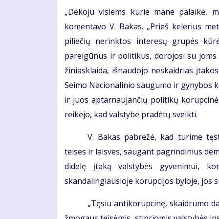
„Dėkoju visiems kurie mane palaikė, ma
komentavo V. Bakas. „Prieš kelerius me
piliečių nerinktos interesų grupės kūr
pareigūnus ir politikus, dorojosi su joms 
žiniasklaida, išnaudojo neskaidrias įtak
Seimo Nacionalinio saugumo ir gynybos ko
ir juos aptarnaujančių politikų korupcin
reikėjo, kad valstybė pradėtų sveikti.
V. Bakas pabrėžė, kad turime tęst
teises ir laisves, saugant pagrindinius de
didelę įtaką valstybės gyvenimui, ko
skandalingiausioje korupcijos byloje, jos s
„Tęsiu antikorupcinę, skaidrumo d
žmogaus teisėmis, stipriomis valstybės ins