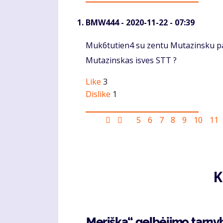
BMW444
- 2020-11-22 - 07:39
Komentaras
Muk6tutien4 su zentu Mutazinsku pas
Mutazinskas isves STT ?
Like
3
Dislike
1
Pagination
First
Ankstesnis
Puslapis
5
Puslapis
6
Puslapis
7
Puslapis
8
Puslapis
9
Puslapi
10
Pus
11
page
puslapis
K
„Meriška“ gelbėjimo tarny