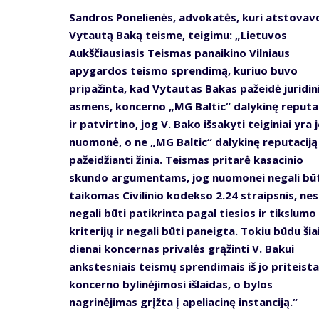
Sandros Ponelienės, advokatės, kuri atstovav
Vytautą Baką teisme, teigimu: „Lietuvos
Aukščiausiasis Teismas panaikino Vilniaus
apygardos teismo sprendimą, kuriuo buvo
pripažinta, kad Vytautas Bakas pažeidė juridin
asmens, koncerno „MG Baltic“ dalykinę reputac
ir patvirtino, jog V. Bako išsakyti teiginiai yra 
nuomonė, o ne „MG Baltic“ dalykinę reputaciją
pažeidžianti žinia. Teismas pritarė kasacinio
skundo argumentams, jog nuomonei negali būt
taikomas Civilinio kodekso 2.24 straipsnis, nes 
negali būti patikrinta pagal tiesios ir tikslumo
kriterijų ir negali būti paneigta. Tokiu būdu šia
dienai koncernas privalės grąžinti V. Bakui
ankstesniais teismų sprendimais iš jo priteist
koncerno bylinėjimosi išlaidas, o bylos
nagrinėjimas grįžta į apeliacinę instanciją.“