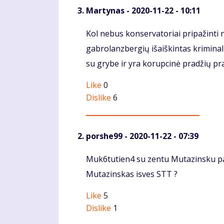
Martynas
- 2020-11-22 - 10:11
Komentaras
Kol nebus konservatoriai pripažinti 
gabrolanzbergių išaiškintas kriminal
su grybe ir yra korupcinė pradžių pra
Like
0
Dislike
6
porshe99
- 2020-11-22 - 07:39
Komentaras
Muk6tutien4 su zentu Mutazinsku pas
Mutazinskas isves STT ?
Like
5
Dislike
1