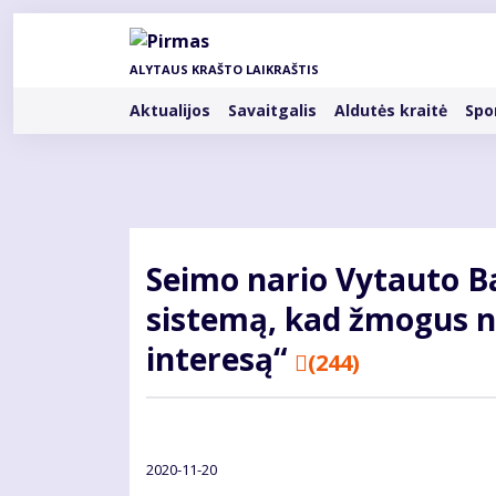
Pereiti
į
pagrindinį
ALYTAUS KRAŠTO LAIKRAŠTIS
turinį
Rubrikos
Aktualijos
Savaitgalis
Aldutės kraitė
Spo
Seimo nario Vytauto B
sistemą, kad žmogus n
interesą“
(244)
2020-11-20