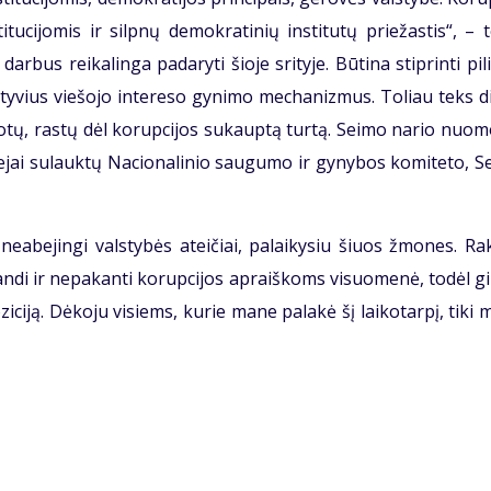
itucijomis ir silpnų demokratinių institutų priežastis“, – 
arbus reikalinga padaryti šioje srityje. Būtina stiprinti pil
ektyvius viešojo intereso gynimo mechanizmus. Toliau teks d
škotų, rastų dėl korupcijos sukauptą turtą. Seimo nario nuo
ejai sulauktų Nacionalinio saugumo ir gynybos komiteto, S
neabejingi valstybės ateičiai, palaikysiu šiuos žmones. Ra
randi ir nepakanti korupcijos apraiškoms visuomenė, todėl g
ziciją. Dėkoju visiems, kurie mane palakė šį laikotarpį, tiki