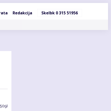
ndinė
rata
Redakcija
Skelbk 0 315 51956
cija
3509)