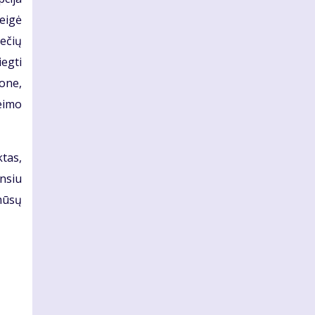
teigė
iečių
iegti
mone,
eimo
ktas,
insiu
 mūsų