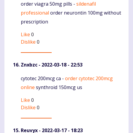
order viagra 50mg pills -
sildenafil
Komentaras
professional
order neurontin 100mg without
prescription
Like
0
Dislike
0
Znxbzc
- 2022-03-18 - 22:53
cytotec 200mcg ca -
order cytotec 200mcg
Komentaras
online
synthroid 150mcg us
Like
0
Dislike
0
Reuvyx
- 2022-03-17 - 18:23