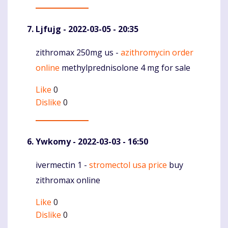
Ljfujg
- 2022-03-05 - 20:35
zithromax 250mg us -
azithromycin order
Komentaras
online
methylprednisolone 4 mg for sale
Like
0
Dislike
0
Ywkomy
- 2022-03-03 - 16:50
ivermectin 1 -
stromectol usa price
buy
Komentaras
zithromax online
Like
0
Dislike
0