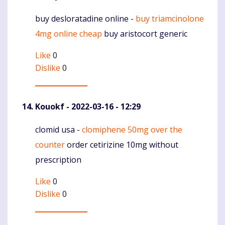
buy desloratadine online -
buy triamcinolone
Komentaras
4mg online cheap
buy aristocort generic
Like
0
Dislike
0
Kouokf
- 2022-03-16 - 12:29
clomid usa -
clomiphene 50mg over the
Komentaras
counter
order cetirizine 10mg without
prescription
Like
0
Dislike
0