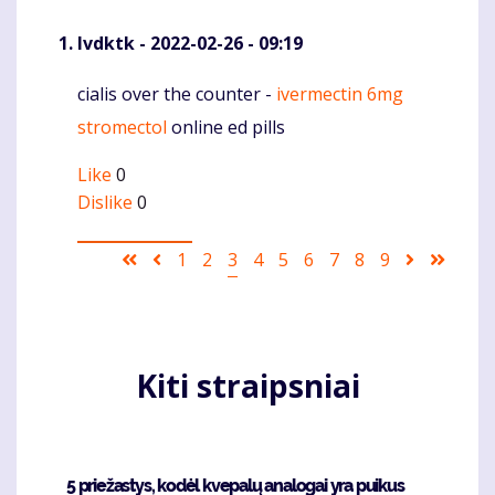
Ivdktk
- 2022-02-26 - 09:19
cialis over the counter -
ivermectin 6mg
Komentaras
stromectol
online ed pills
Like
0
Dislike
0
Pagination
First
Ankstesnis
Puslapis
1
Puslapis
2
Current
3
Puslapis
4
Puslapis
5
Puslapis
6
Puslapis
7
Puslapis
8
Puslapis
9
Sekantis
Last
page
puslapis
page
puslapis
page
Kiti straipsniai
5 priežastys, kodėl kvepalų analogai yra puikus