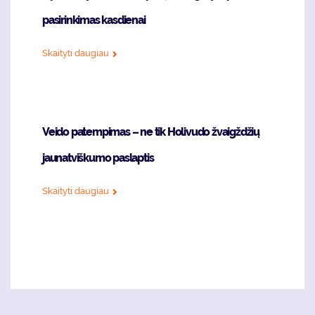
pasirinkimas kasdienai
Skaityti daugiau
Veido patempimas – ne tik Holivudo žvaigždžių
jaunatviškumo paslaptis
Skaityti daugiau