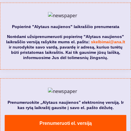
Popierinė "Alytaus naujienos" laikraščio prenumerata
Norėdami užsiprenumeruoti popierinę "Alytaus naujienos"
laikraščio versiją rašykite mums el. paštu:
skelbimai@ana.lt
ir nurodykite savo vardą, pavardę ir adresą, kuriuo turėtų
būti pristatomas laikraštis. Kai tik gausime jūsų laišką,
informuosime Jus dėl tolimesnių žingsnių.
Prenumeruokite „Alytaus naujienos” elektroninę versiją. Ir
kas rytą laikraštį gausite į savo el. pašto dėžutę.
Prenumeruoti el. versiją