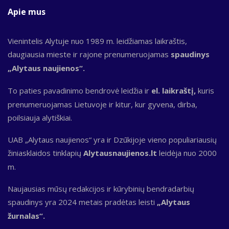
Apie mus
Vienintelis Alytuje nuo 1989 m. leidžiamas laikraštis,
daugiausia mieste ir rajone prenumeruojamas
spaudinys
„Alytaus naujienos“.
To paties pavadinimo bendrovė leidžia ir
el. laikraštį,
kuris
prenumeruojamas Lietuvoje ir kitur, kur gyvena, dirba,
poilsiauja alytiškiai.
UAB „Alytaus naujienos“ yra ir Dzūkijoje vieno populiariausių
žiniasklaidos tinklapių
Alytausnaujienos.lt
leidėja nuo 2000
m.
Naujausias mūsų redakcijos ir kūrybinių bendradarbių
spaudinys yra 2024 metais pradėtas leisti
„Alytaus
žurnalas“.