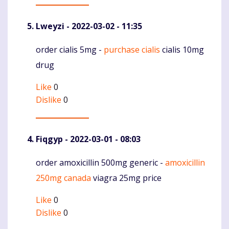
Lweyzi
- 2022-03-02 - 11:35
order cialis 5mg -
purchase cialis
cialis 10mg
Komentaras
drug
Like
0
Dislike
0
Fiqgyp
- 2022-03-01 - 08:03
order amoxicillin 500mg generic -
amoxicillin
Komentaras
250mg canada
viagra 25mg price
Like
0
Dislike
0