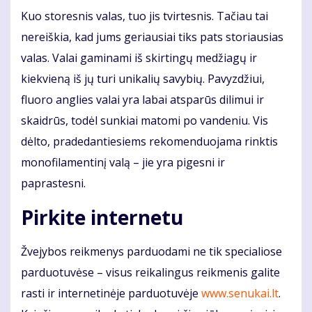
Kuo storesnis valas, tuo jis tvirtesnis. Tačiau tai
nereiškia, kad jums geriausiai tiks pats storiausias
valas. Valai gaminami iš skirtingų medžiagų ir
kiekvieną iš jų turi unikalių savybių. Pavyzdžiui,
fluoro anglies valai yra labai atsparūs dilimui ir
skaidrūs, todėl sunkiai matomi po vandeniu. Vis
dėlto, pradedantiesiems rekomenduojama rinktis
monofilamentinį valą – jie yra pigesni ir
paprastesni.
Pirkite internetu
Žvejybos reikmenys parduodami ne tik specialiose
parduotuvėse – visus reikalingus reikmenis galite
rasti ir internetinėje parduotuvėje
www.senukai.lt
.