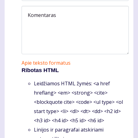
Komentaras
Apie teksto formatus
Ribotas HTML
Leidžiamos HTML žymės: <a href
hreflang> <em> <strong> <cite>
<blockquote cite> <code> <ul type> <ol
start type> <li> <dl> <dt> <dd> <h2 id>
<h3 id> <h4 id> <h5 id> <h6 id>
Linijos ir paragrafai atskiriami