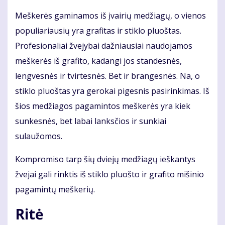
Meškerės gaminamos iš įvairių medžiagų, o vienos
populiariausių yra grafitas ir stiklo pluoštas.
Profesionaliai žvejybai dažniausiai naudojamos
meškerės iš grafito, kadangi jos standesnės,
lengvesnės ir tvirtesnės. Bet ir brangesnės. Na, o
stiklo pluoštas yra gerokai pigesnis pasirinkimas. Iš
šios medžiagos pagamintos meškerės yra kiek
sunkesnės, bet labai lanksčios ir sunkiai
sulaužomos.
Kompromiso tarp šių dviejų medžiagų ieškantys
žvejai gali rinktis iš stiklo pluošto ir grafito mišinio
pagamintų meškerių.
Ritė