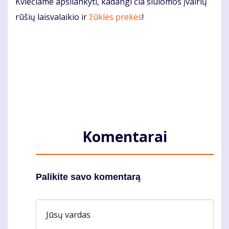
Kviečiame apsilankyti, kadangi čia siūlomos įvairių
rūšių laisvalaikio ir
žūklės prekės
!
Komentarai
Palikite savo komentarą
Jūsų vardas