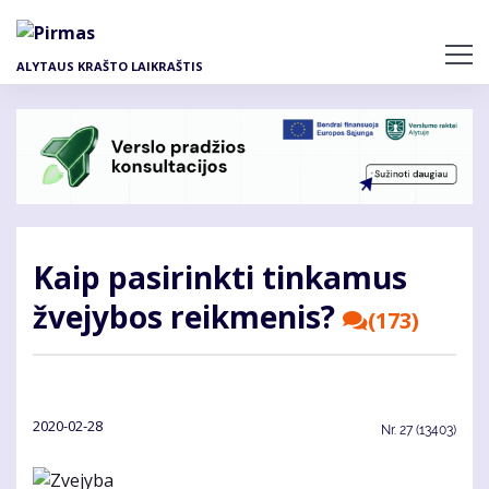
Pereiti
į
pagrindinį
ALYTAUS KRAŠTO LAIKRAŠTIS
turinį
Kaip pasirinkti tinkamus
žvejybos reikmenis?
(173)
2020-02-28
Nr.
27 (13403)