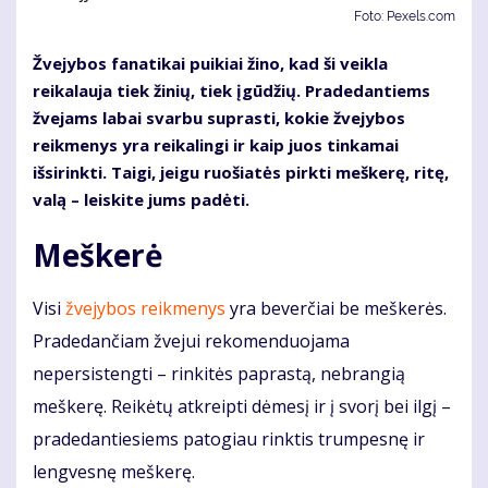
Foto: Pexels.com
Žvejybos fanatikai puikiai žino, kad ši veikla
reikalauja tiek žinių, tiek įgūdžių. Pradedantiems
žvejams labai svarbu suprasti, kokie žvejybos
reikmenys yra reikalingi ir kaip juos tinkamai
išsirinkti. Taigi, jeigu ruošiatės pirkti meškerę, ritę,
valą – leiskite jums padėti.
Meškerė
Visi
žvejybos reikmenys
yra beverčiai be meškerės.
Pradedančiam žvejui rekomenduojama
nepersistengti – rinkitės paprastą, nebrangią
meškerę. Reikėtų atkreipti dėmesį ir į svorį bei ilgį –
pradedantiesiems patogiau rinktis trumpesnę ir
lengvesnę meškerę.