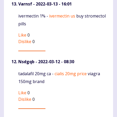
Varnsf
- 2022-03-13 - 16:01
ivermectin 1% -
ivermectin us
buy stromectol
Komentaras
pills
Like
0
Dislike
0
Nsdgqb
- 2022-03-12 - 08:30
tadalafil 20mg ca -
cialis 20mg price
viagra
Komentaras
150mg brand
Like
0
Dislike
0