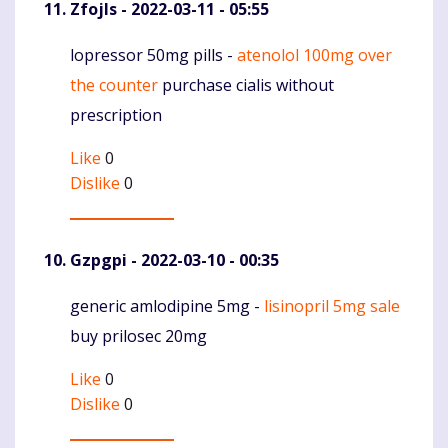
Zfojls
- 2022-03-11 - 05:55
lopressor 50mg pills -
atenolol 100mg over
Komentaras
the counter
purchase cialis without
prescription
Like
0
Dislike
0
Gzpgpi
- 2022-03-10 - 00:35
generic amlodipine 5mg -
lisinopril 5mg sale
Komentaras
buy prilosec 20mg
Like
0
Dislike
0