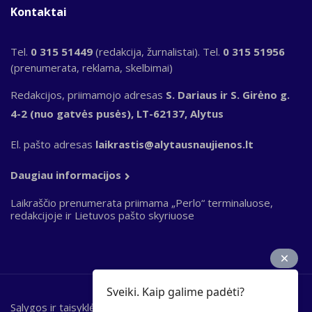
Kontaktai
Tel.
0 315 51449
(redakcija, žurnalistai). Tel.
0 315 51956
(prenumerata, reklama, skelbimai)
Redakcijos, priimamojo adresas
S. Dariaus ir S. Girėno g.
4-2 (nuo gatvės pusės), LT-62137, Alytus
El. pašto adresas
laikrastis@alytausnaujienos.lt
Daugiau informacijos
Laikraščio prenumerata priimama „Perlo“ terminaluose,
redakcijoje ir Lietuvos pašto skyriuose
Sveiki. Kaip galime padėti?
Sąlygos ir taisyklės
Bottom