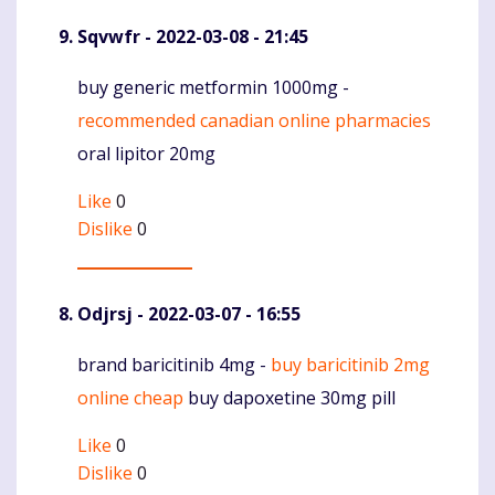
Sqvwfr
- 2022-03-08 - 21:45
buy generic metformin 1000mg -
Komentaras
recommended canadian online pharmacies
oral lipitor 20mg
Like
0
Dislike
0
Odjrsj
- 2022-03-07 - 16:55
brand baricitinib 4mg -
buy baricitinib 2mg
Komentaras
online cheap
buy dapoxetine 30mg pill
Like
0
Dislike
0