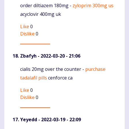
order diltiazem 180mg -
zyloprim 300mg us
Komentaras
acyclovir 400mg uk
Like
0
Dislike
0
Zbafyh
- 2022-03-20 - 21:06
cialis 20mg over the counter -
purchase
Komentaras
tadalafil pills
cenforce ca
Like
0
Dislike
0
Yeyedd
- 2022-03-19 - 22:09