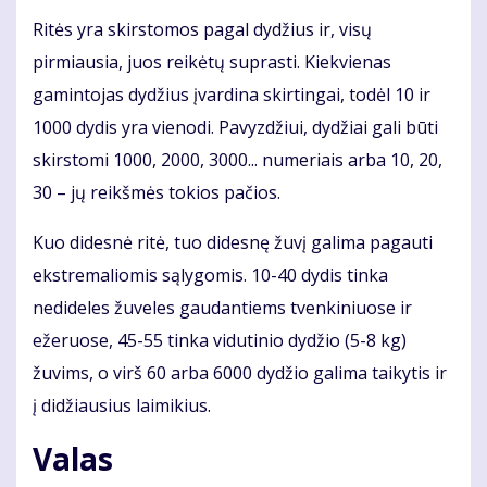
Ritės yra skirstomos pagal dydžius ir, visų
pirmiausia, juos reikėtų suprasti. Kiekvienas
gamintojas dydžius įvardina skirtingai, todėl 10 ir
1000 dydis yra vienodi. Pavyzdžiui, dydžiai gali būti
skirstomi 1000, 2000, 3000... numeriais arba 10, 20,
30 – jų reikšmės tokios pačios.
Kuo didesnė ritė, tuo didesnę žuvį galima pagauti
ekstremaliomis sąlygomis. 10-40 dydis tinka
nedideles žuveles gaudantiems tvenkiniuose ir
ežeruose, 45-55 tinka vidutinio dydžio (5-8 kg)
žuvims, o virš 60 arba 6000 dydžio galima taikytis ir
į didžiausius laimikius.
Valas