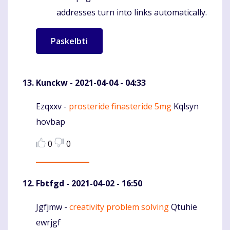
addresses turn into links automatically.
Kunckw
- 2021-04-04 - 04:33
Ezqxxv -
prosteride finasteride 5mg
Kqlsyn
Komentaras
hovbap
0
0
Fbtfgd
- 2021-04-02 - 16:50
Jgfjmw -
creativity problem solving
Qtuhie
Komentaras
ewrjgf