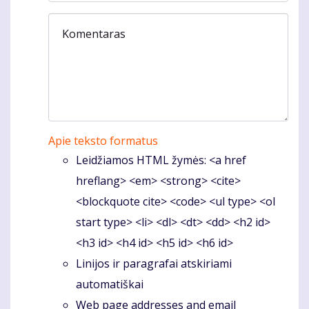
Komentaras
Apie teksto formatus
Leidžiamos HTML žymės: <a href
hreflang> <em> <strong> <cite>
<blockquote cite> <code> <ul type> <ol
start type> <li> <dl> <dt> <dd> <h2 id>
<h3 id> <h4 id> <h5 id> <h6 id>
Linijos ir paragrafai atskiriami
automatiškai
Web page addresses and email