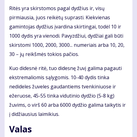
Ritės yra skirstomos pagal dydžius ir, visų
pirmiausia, juos reikėtų suprasti. Kiekvienas
gamintojas dydžius įvardina skirtingai, todėl 10 ir
1000 dydis yra vienodi. Pavyzdžiui, dydžiai gali būti
skirstomi 1000, 2000, 3000... numeriais arba 10, 20,
30 – jų reikšmės tokios pačios.
Kuo didesnė ritė, tuo didesnę žuvį galima pagauti
ekstremaliomis sąlygomis. 10-40 dydis tinka
nedideles žuveles gaudantiems tvenkiniuose ir
ežeruose, 45-55 tinka vidutinio dydžio (5-8 kg)
žuvims, o virš 60 arba 6000 dydžio galima taikytis ir
į didžiausius laimikius.
Valas