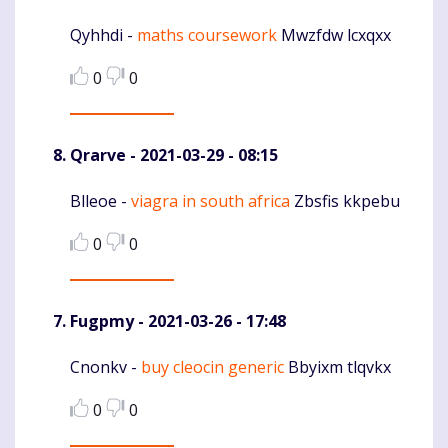
Qyhhdi -
maths coursework
Mwzfdw lcxqxx
Komentaras
0
0
Qrarve
- 2021-03-29 - 08:15
Blleoe -
viagra in south africa
Zbsfis kkpebu
Komentaras
0
0
Fugpmy
- 2021-03-26 - 17:48
Cnonkv -
buy cleocin generic
Bbyixm tlqvkx
Komentaras
0
0