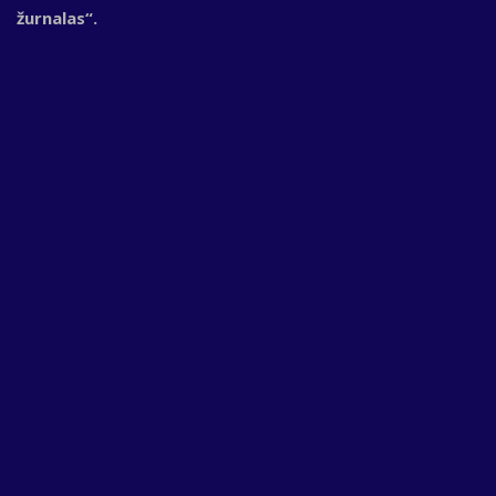
žurnalas“.