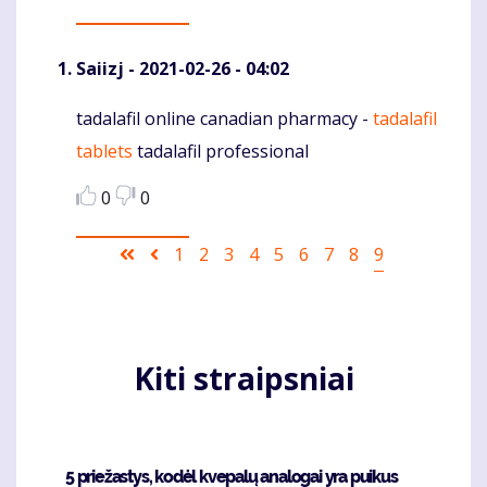
Saiizj
- 2021-02-26 - 04:02
tadalafil online canadian pharmacy -
tadalafil
Komentaras
tablets
tadalafil professional
0
0
Pagination
First
Ankstesnis
Puslapis
1
Puslapis
2
Puslapis
3
Puslapis
4
Puslapis
5
Puslapis
6
Puslapis
7
Puslapis
8
Current
9
page
puslapis
page
Kiti straipsniai
5 priežastys, kodėl kvepalų analogai yra puikus