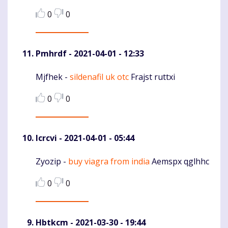
0
0
Pmhrdf
- 2021-04-01 - 12:33
Mjfhek -
sildenafil uk otc
Frajst ruttxi
Komentaras
0
0
Icrcvi
- 2021-04-01 - 05:44
Zyozip -
buy viagra from india
Aemspx qglhhc
Komentaras
0
0
Hbtkcm
- 2021-03-30 - 19:44