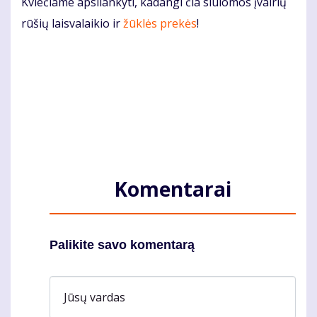
Kviečiame apsilankyti, kadangi čia siūlomos įvairių
rūšių laisvalaikio ir
žūklės prekės
!
Komentarai
Palikite savo komentarą
Jūsų vardas