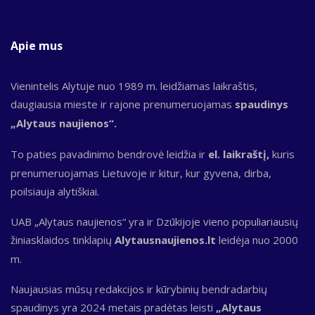
Apie mus
Vienintelis Alytuje nuo 1989 m. leidžiamas laikraštis,
daugiausia mieste ir rajone prenumeruojamas
spaudinys
„Alytaus naujienos“.
To paties pavadinimo bendrovė leidžia ir
el. laikraštį,
kuris
prenumeruojamas Lietuvoje ir kitur, kur gyvena, dirba,
poilsiauja alytiškiai.
UAB „Alytaus naujienos“ yra ir Dzūkijoje vieno populiariausių
žiniasklaidos tinklapių
Alytausnaujienos.lt
leidėja nuo 2000
m.
Naujausias mūsų redakcijos ir kūrybinių bendradarbių
spaudinys yra 2024 metais pradėtas leisti
„Alytaus