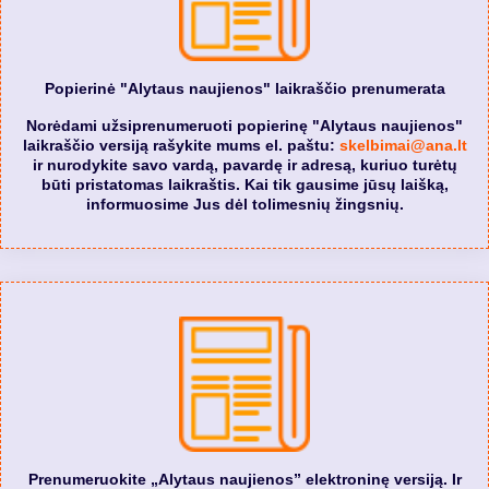
Popierinė "Alytaus naujienos" laikraščio prenumerata
Norėdami užsiprenumeruoti popierinę "Alytaus naujienos"
laikraščio versiją rašykite mums el. paštu:
skelbimai@ana.lt
ir nurodykite savo vardą, pavardę ir adresą, kuriuo turėtų
būti pristatomas laikraštis. Kai tik gausime jūsų laišką,
informuosime Jus dėl tolimesnių žingsnių.
Prenumeruokite „Alytaus naujienos” elektroninę versiją. Ir