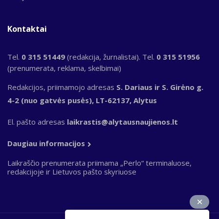
Kontaktai
Tel.
0 315 51449
(redakcija, žurnalistai). Tel.
0 315 51956
(prenumerata, reklama, skelbimai)
Redakcijos, priimamojo adresas
S. Dariaus ir S. Girėno g.
4-2 (nuo gatvės pusės), LT-62137, Alytus
El. pašto adresas
laikrastis@alytausnaujienos.lt
Daugiau informacijos
Laikraščio prenumerata priimama „Perlo“ terminaluose,
redakcijoje ir Lietuvos pašto skyriuose