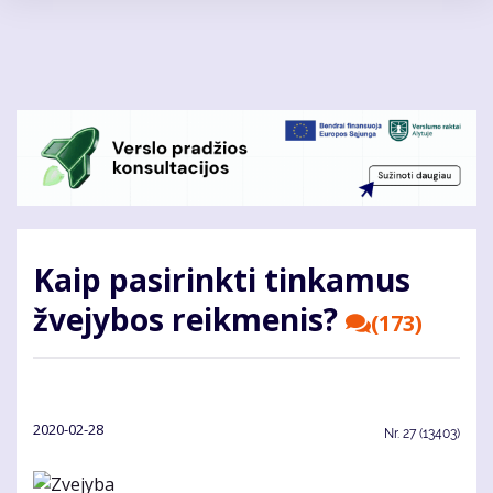
Pereiti
į
pagrindinį
turinį
Kaip pasirinkti tinkamus
žvejybos reikmenis?
(173)
2020-02-28
Nr.
27 (13403)