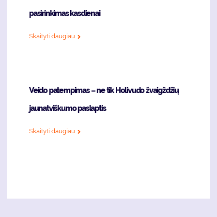
pasirinkimas kasdienai
Skaityti daugiau
Veido patempimas – ne tik Holivudo žvaigždžių
jaunatviškumo paslaptis
Skaityti daugiau