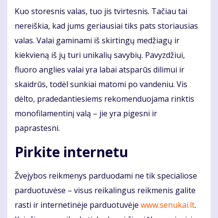
Kuo storesnis valas, tuo jis tvirtesnis. Tačiau tai
nereiškia, kad jums geriausiai tiks pats storiausias
valas. Valai gaminami iš skirtingų medžiagų ir
kiekvieną iš jų turi unikalių savybių. Pavyzdžiui,
fluoro anglies valai yra labai atsparūs dilimui ir
skaidrūs, todėl sunkiai matomi po vandeniu. Vis
dėlto, pradedantiesiems rekomenduojama rinktis
monofilamentinį valą – jie yra pigesni ir
paprastesni.
Pirkite internetu
Žvejybos reikmenys parduodami ne tik specialiose
parduotuvėse – visus reikalingus reikmenis galite
rasti ir internetinėje parduotuvėje
www.senukai.lt
.