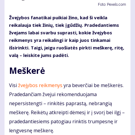
Foto: Pexels.com
Žvejybos fanatikai puikiai žino, kad ši veikla
reikalauja tiek žinių, tiek įgūdžių. Pradedantiems
žvejams labai svarbu suprasti, kokie žvejybos
reikmenys yra reikalingi ir kaip juos tinkamai
išsirinkti. Taigi, jeigu ruošiatės pirkti meškerę, ritę,
valą – leiskite jums padėti.
Meškerė
Visi
žvejybos reikmenys
yra beverčiai be meškerės.
Pradedančiam žvejui rekomenduojama
nepersistengti – rinkitės paprastą, nebrangią
meškerę. Reikėtų atkreipti dėmesį ir į svorį bei ilgį –
pradedantiesiems patogiau rinktis trumpesnę ir
lengvesnę meškerę.