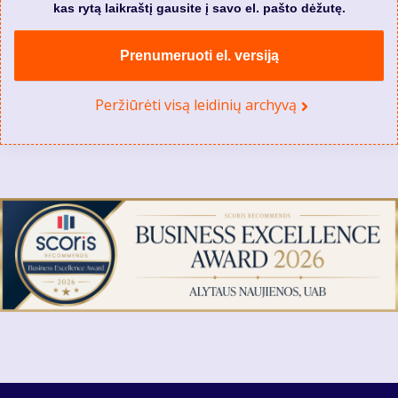
kas rytą laikraštį gausite į savo el. pašto dėžutę.
Prenumeruoti el. versiją
Peržiūrėti visą leidinių archyvą