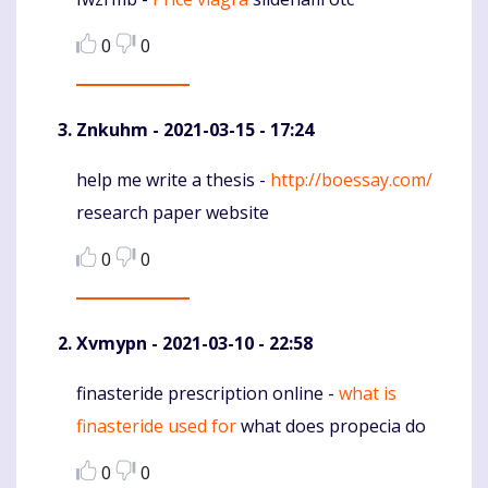
Komentaras
0
0
Znkuhm
- 2021-03-15 - 17:24
help me write a thesis -
http://boessay.com/
Komentaras
research paper website
0
0
Xvmypn
- 2021-03-10 - 22:58
finasteride prescription online -
what is
Komentaras
finasteride used for
what does propecia do
0
0