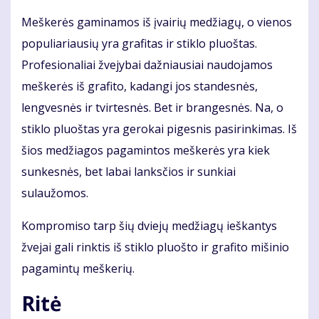
Meškerės gaminamos iš įvairių medžiagų, o vienos
populiariausių yra grafitas ir stiklo pluoštas.
Profesionaliai žvejybai dažniausiai naudojamos
meškerės iš grafito, kadangi jos standesnės,
lengvesnės ir tvirtesnės. Bet ir brangesnės. Na, o
stiklo pluoštas yra gerokai pigesnis pasirinkimas. Iš
šios medžiagos pagamintos meškerės yra kiek
sunkesnės, bet labai lanksčios ir sunkiai
sulaužomos.
Kompromiso tarp šių dviejų medžiagų ieškantys
žvejai gali rinktis iš stiklo pluošto ir grafito mišinio
pagamintų meškerių.
Ritė