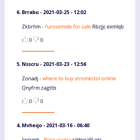
Brrabu
- 2021-03-25 - 12:02
Zkbrhm -
furosemide for sale
Rbzjjc exmlqb
Komentaras
0
0
Nsscru
- 2021-03-23 - 12:56
Zonadj -
where to buy stromectol online
Komentaras
Qnyfrm zagttb
0
0
Mvheqo
- 2021-03-16 - 06:40
Iwzrmb -
Price viagra
sildenafil otc