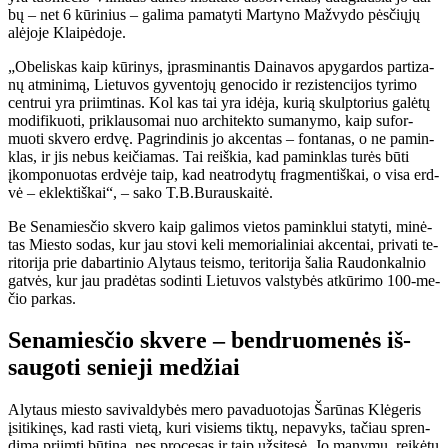
bų – net 6 kū­ri­nius – ga­li­ma pa­ma­ty­ti Mar­ty­no Maž­vy­do pės­čių­jų
alė­jo­je Klai­pė­do­je.
„Obe­lis­kas kaip kū­ri­nys, įpras­mi­nan­tis Dai­na­vos apy­gar­dos par­ti­za­
nų at­mi­ni­mą, Lie­tu­vos gy­ven­to­jų ge­no­ci­do ir re­zis­ten­ci­jos ty­ri­mo
cen­trui yra pri­im­ti­nas. Kol kas tai yra idė­ja, ku­rią skulp­to­rius ga­lė­tų
mo­di­fi­kuo­ti, pri­klau­so­mai nuo ar­chi­tek­to su­ma­ny­mo, kaip su­for­
muo­ti skve­ro erd­vę. Pa­grin­di­nis jo ak­cen­tas – fon­ta­nas, o ne pa­min­
klas, ir jis ne­bus kei­čia­mas. Tai reiš­kia, kad pa­min­klas tu­rės bū­ti
įkom­po­nuo­tas erd­vė­je taip, kad ne­at­ro­dy­tų frag­men­tiš­kai, o vi­sa erd­
vė – ek­lek­tiš­kai“, – sa­ko T.B.Bu­raus­kai­tė.
Be Se­na­mies­čio skve­ro kaip ga­li­mos vie­tos pa­min­klui sta­ty­ti, mi­nė­
tas Mies­to so­das, kur jau sto­vi ke­li me­mo­ria­li­niai ak­cen­tai, pri­va­ti te­
ri­to­ri­ja prie da­bar­ti­nio Aly­taus teis­mo, te­ri­to­ri­ja ša­lia Rau­don­kal­nio
gat­vės, kur jau pra­dė­tas so­din­ti Lie­tu­vos vals­ty­bės at­kū­ri­mo 100-me­
čio par­kas.
Se­na­mies­čio skve­re – ben­druo­me­nės iš­
sau­go­ti se­nie­ji me­džiai
Aly­taus mies­to sa­vi­val­dy­bės me­ro pa­va­duo­to­jas Ša­rū­nas Klė­ge­ris
įsi­ti­ki­nęs, kad ras­ti vie­tą, ku­ri vi­siems tik­tų, ne­pa­vyks, ta­čiau spren­
di­mą pri­im­ti bū­ti­na, nes pro­ce­sas ir taip už­si­tę­sė. Jo ma­ny­mu, rei­kė­tų