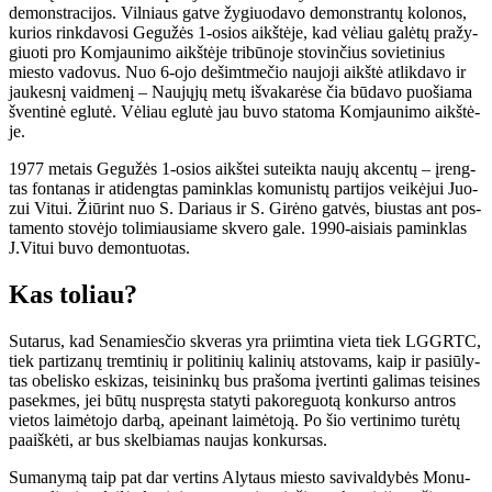
de­monst­ra­ci­jos. Vil­niaus gat­ve žy­giuo­da­vo de­monst­ran­tų ko­lo­nos,
ku­rios rink­da­vo­si Ge­gu­žės 1-osios aikš­tė­je, kad vė­liau ga­lė­tų pra­žy­
giuo­ti pro Kom­jau­ni­mo aikš­tė­je tri­bū­no­je sto­vin­čius so­vie­ti­nius
mies­to va­do­vus. Nuo 6-ojo de­šimt­me­čio nau­jo­ji aikš­tė at­lik­da­vo ir
jau­kes­nį vaid­me­nį – Nau­jų­jų me­tų iš­va­ka­rė­se čia bū­da­vo puo­šia­ma
šven­ti­nė eg­lu­tė. Vė­liau eg­lu­tė jau bu­vo sta­to­ma Kom­jau­ni­mo aikš­tė­
je.
1977 me­tais Ge­gu­žės 1-osios aikš­tei su­teik­ta nau­jų ak­cen­tų – įreng­
tas fon­ta­nas ir ati­deng­tas pa­min­klas ko­mu­nis­tų par­ti­jos vei­kė­jui Juo­
zui Vi­tui. Žiū­rint nuo S. Da­riaus ir S. Gi­rė­no gat­vės, bius­tas ant pos­
ta­mento sto­vė­jo to­li­miau­sia­me skve­ro ga­le. 1990-ai­siais pa­min­klas
J.Vi­tui bu­vo de­mon­tuo­tas.
Kas to­liau?
Su­ta­rus, kad Se­na­mies­čio skve­ras yra pri­im­ti­na vie­ta tiek LGGRTC,
tiek par­ti­za­nų trem­ti­nių ir po­li­ti­nių ka­li­nių at­sto­vams, kaip ir pa­siū­ly­
tas obe­lis­ko es­ki­zas, tei­si­nin­kų bus pra­šo­ma įver­tin­ti ga­li­mas tei­si­nes
pa­sek­mes, jei bū­tų nu­spręs­ta sta­ty­ti pa­ko­re­guo­tą kon­kur­so ant­ros
vie­tos lai­mė­to­jo dar­bą, apei­nant lai­mė­to­ją. Po šio ver­ti­ni­mo tu­rė­tų
pa­aiš­kė­ti, ar bus skel­bia­mas nau­jas kon­kur­sas.
Su­ma­ny­mą taip pat dar ver­tins Aly­taus mies­to sa­vi­val­dy­bės Mo­nu­