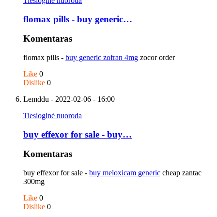
Tiesioginė nuoroda
flomax pills - buy generic…
Komentaras
flomax pills -
buy generic zofran 4mg
zocor order
Like
0
Dislike
0
Lemddu
- 2022-02-06 - 16:00
Tiesioginė nuoroda
buy effexor for sale - buy…
Komentaras
buy effexor for sale -
buy meloxicam generic
cheap zantac
300mg
Like
0
Dislike
0