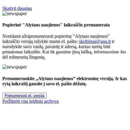
Skaityti daugiau
Popierinė "Alytaus naujienos" laikraščio prenumerata
Norėdami užsiprenumeruoti popierinę "Alytaus naujienos"
laikraščio versiją rašykite mums el. paštu:
skelbimai@ana.lt
ir
nurodykite savo vardą, pavardę ir adresą, kuriuo turėtų būti
pristatomas laikraštis. Kai tik gausime jūsų laišką, informuosime Jus
dėl tolimesnių žingsnių.
Prenumeruokite „Alytaus naujienos” elektroninę versiją. Ir kas
rytą laikraštį gausite į savo el. pašto dėžutę.
Prenumeruoti el. versiją
Peržiūrėti visą leidinių archyvą