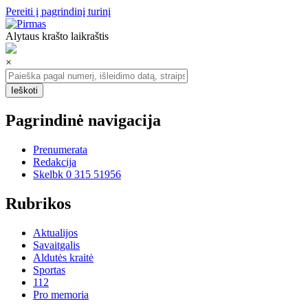
Pereiti į pagrindinį turinį
Alytaus krašto laikraštis
×
Pagrindinė navigacija
Prenumerata
Redakcija
Skelbk 0 315 51956
Rubrikos
Aktualijos
Savaitgalis
Aldutės kraitė
Sportas
112
Pro memoria