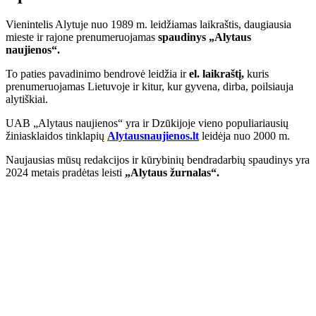
Vienintelis Alytuje nuo 1989 m. leidžiamas laikraštis, daugiausia
mieste ir rajone prenumeruojamas
spaudinys „Alytaus
naujienos“.
To paties pavadinimo bendrovė leidžia ir
el. laikraštį,
kuris
prenumeruojamas Lietuvoje ir kitur, kur gyvena, dirba, poilsiauja
alytiškiai.
UAB „Alytaus naujienos“ yra ir Dzūkijoje vieno populiariausių
žiniasklaidos tinklapių
Alytausnaujienos.lt
leidėja nuo 2000 m.
Naujausias mūsų redakcijos ir kūrybinių bendradarbių spaudinys yra
2024 metais pradėtas leisti
„Alytaus žurnalas“.