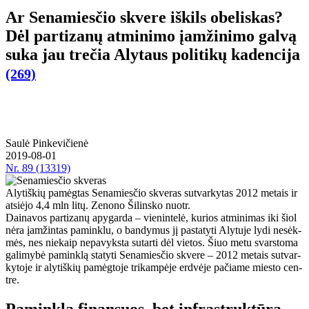
Ar Se­na­mies­čio skve­re iš­kils obe­lis­kas?
Dėl par­ti­za­nų at­mi­ni­mo įam­ži­ni­mo gal­vą
su­ka jau tre­čia Aly­taus po­li­ti­kų ka­den­ci­ja
(269)
Saulė Pinkevičienė
2019-08-01
Nr.
89 (13319)
Alytiškių pamėgtas Senamiesčio skveras sutvarkytas 2012 metais ir
atsiėjo 4,4 mln litų. Ze­no­no Ši­lins­ko nuotr.
Dai­na­vos par­ti­za­nų apy­gar­da – vie­nin­te­lė, ku­rios at­mi­ni­mas iki šiol
nė­ra įam­žin­tas pa­min­klu, o ban­dy­mus jį pa­sta­ty­ti Aly­tu­je ly­di ne­sėk­
mės, nes nie­kaip ne­pa­vyks­ta su­tar­ti dėl vie­tos. Šiuo me­tu svars­to­ma
ga­li­my­bė pa­min­klą sta­ty­ti Se­na­mies­čio skve­re – 2012 me­tais su­tvar­
ky­to­je ir aly­tiš­kių pa­mėg­to­je tri­kam­pė­je erd­vė­je pa­čia­me mies­to cen­
tre.
Pa­min­klą fi­nan­suos, bet in­fra­struk­tū­ra –