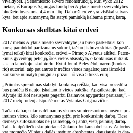
vi­val­dy­bei. Į Se­na­mies­čio skve­ro re­konst­ruk­ci­ją, ku­ri vy­ko 2012
me­tais, iš Eu­ro­pos Są­jun­gos fon­dų bei Aly­taus mies­to sa­vi­val­dy­bės
biu­dže­to in­ves­tuo­ta 4,4 mln. li­tų. Da­bar ši erd­vė yra vi­siš­kai su­tvar­
ky­ta, bet apie su­ma­ny­mą čia sta­ty­ti pa­min­klą kal­ba­ma pir­mą kar­tą.
Kon­kur­sas skelb­tas ki­tai erd­vei
2017 me­tais Aly­taus mies­to sa­vi­val­dy­bė jau bu­vo pa­skel­bu­si kon­
kur­są pa­min­klui par­ti­za­nams su­kur­ti, ta­čiau jis bu­vo skir­tas (ir pa­siū­
ly­mai teik­ti) ki­tai kon­kre­čiai erd­vei – Pir­mo­jo Aly­taus aikš­tei. Pa­ten­
ki­nus gy­ven­to­jų pe­ti­ci­ją, šios vie­tos at­si­sa­ky­ta, o kon­kur­sas nu­trauk­
tas. Jo lai­mė­to­jui skulp­to­riui Ry­tui Jo­nui Be­le­vi­čiui, nar­vo (bun­ke­
rio) au­to­riui, taip pat ant­ros ir tre­čios vie­tos nu­ga­lė­to­jams iš­mo­kė­ti
kon­kur­se nu­ma­ty­ti pi­ni­gi­niai pri­zai – iš vi­so 5 tūkst. eu­rų.
„Pri­im­tas spren­di­mas stab­dy­ti kon­kur­są reiš­kia, kad vi­sa pro­ce­dū­ra
bus pra­dė­ta iš nau­jo, įskai­tant ir vie­tos pa­ieš­ką. Ap­gai­les­tau­ju, kad
Aly­tu­je iki šiol ne­su­spė­ta pa­gerb­ti Dai­na­vos apy­gar­dos par­ti­za­nų“, –
2017 me­tų ru­de­nį at­si­pra­šė me­ras Vy­tau­tas Gri­ga­ra­vi­čius.
Ta­čiau da­bar, su­ta­rus dėl nau­jos vi­soms su­in­te­re­suo­toms pu­sėms pri­
im­ti­nos vie­tos, ki­lo su­ma­ny­mas grįž­ti prie kon­kur­si­nių dar­bų. Tie­sa,
dė­me­sys su­fo­ku­suo­tas ne į lai­mė­to­ją, o į an­trą vie­tą pel­niu­sį dar­bą.
Tai – klai­pė­die­čio skulp­to­riaus Gin­tau­to Jon­kaus obe­lis­kas. Au­to­rius
yra tuo­me­čio Vil­niaus dai­lės ins­ti­tu­to ab­sol­ven­tas, dau­giau­sia jo dar­