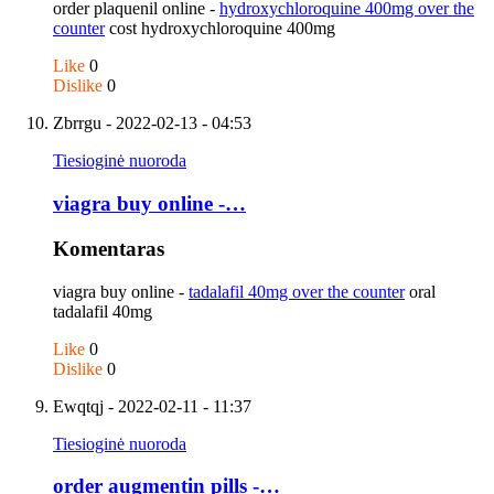
order plaquenil online -
hydroxychloroquine 400mg over the
counter
cost hydroxychloroquine 400mg
Like
0
Dislike
0
Zbrrgu
- 2022-02-13 - 04:53
Tiesioginė nuoroda
viagra buy online -…
Komentaras
viagra buy online -
tadalafil 40mg over the counter
oral
tadalafil 40mg
Like
0
Dislike
0
Ewqtqj
- 2022-02-11 - 11:37
Tiesioginė nuoroda
order augmentin pills -…