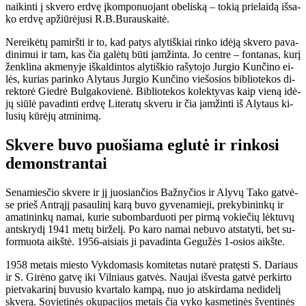
nai­kin­ti į skve­ro erd­vę įkom­po­nuo­jant obe­lis­ką – to­kią prie­lai­dą iš­sa­
ko erd­vę ap­žiū­rė­ju­si R.B.Bu­raus­kai­tė.
Ne­rei­kė­tų pa­mirš­ti ir to, kad pa­tys aly­tiš­kiai rin­ko idė­ją skve­ro pa­va­
di­ni­mui ir tam, kas čia ga­lė­tų bū­ti įam­žin­ta. Jo cen­tre – fon­ta­nas, ku­rį
žen­kli­na ak­me­ny­je iš­kal­din­tos aly­tiš­kio ra­šy­to­jo Jur­gio Kun­či­no ei­
lės, ku­rias pa­rin­ko Aly­taus Jur­gio Kun­či­no vie­šo­sios bib­lio­te­kos di­
rek­to­rė Gied­rė Bul­ga­ko­vie­nė. Bib­lio­te­kos ko­lek­ty­vas kaip vie­ną idė­
jų siū­lė pa­va­din­ti erd­vę Li­te­ra­tų skve­ru ir čia įam­žin­ti iš Aly­taus ki­
lu­sių kū­rė­jų at­mi­ni­mą.
Skve­re bu­vo puo­šia­ma eg­lu­tė ir rin­ko­si
de­monst­ran­tai
Se­na­mies­čio skve­re ir jį juo­sian­čios Baž­ny­čios ir Aly­vų Ta­ko gat­vė­
se prieš Ant­rą­jį pa­sau­li­nį ka­rą bu­vo gy­ve­na­mie­ji, pre­ky­bi­nin­kų ir
ama­ti­nin­kų na­mai, ku­rie su­bom­bar­duo­ti per pir­mą vo­kie­čių lėk­tu­vų
ant­skry­dį 1941 me­tų bir­že­lį. Po ka­ro na­mai ne­bu­vo at­sta­ty­ti, bet su­
for­muo­ta aikš­tė. 1956-ai­siais ji pa­va­din­ta Ge­gu­žės 1-osios aikš­te.
1958 me­tais mies­to Vyk­do­ma­sis ko­mi­te­tas nu­ta­rė pra­tęs­ti S. Da­riaus
ir S. Gi­rė­no gat­vę iki Vil­niaus gat­vės. Nau­jai iš­ves­ta gat­vė per­kir­to
piet­va­ka­ri­nį bu­vu­sio kvar­ta­lo kam­pą, nuo jo at­skir­da­ma ne­di­de­lį
skve­rą. So­vie­ti­nės oku­pa­ci­jos me­tais čia vy­ko kas­me­ti­nės šven­ti­nės