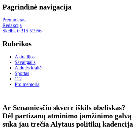
Pagrindinė navigacija
Prenumerata
Redakcija
Skelbk 0 315 51956
Rubrikos
Aktualijos
Savaitgalis
Aldutės kraitė
Sportas
112
Pro memoria
Ar Se­na­mies­čio skve­re iš­kils obe­lis­kas?
Dėl par­ti­za­nų at­mi­ni­mo įam­ži­ni­mo gal­vą
su­ka jau tre­čia Aly­taus po­li­ti­kų ka­den­ci­ja