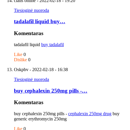
cialis online
- 2022-02-18 - 19:20
Tiesioginė nuoroda
tadalafil liquid buy…
Komentaras
tadalafil liquid
buy tadalafil
Like
0
Dislike
0
Oskpbv
- 2022-02-18 - 16:38
Tiesioginė nuoroda
buy cephalexin 250mg pills -…
Komentaras
buy cephalexin 250mg pills -
cephalexin 250mg drug
buy
generic erythromycin 250mg
Like
0