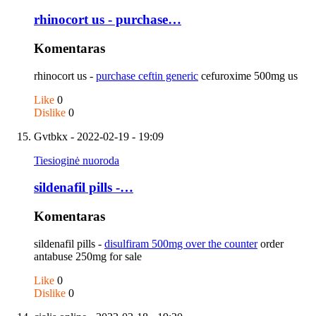
rhinocort us - purchase…
Komentaras
rhinocort us -
purchase ceftin generic
cefuroxime 500mg us
Like
0
Dislike
0
Gvtbkx
- 2022-02-19 - 19:09
Tiesioginė nuoroda
sildenafil pills -…
Komentaras
sildenafil pills -
disulfiram 500mg over the counter
order
antabuse 250mg for sale
Like
0
Dislike
0