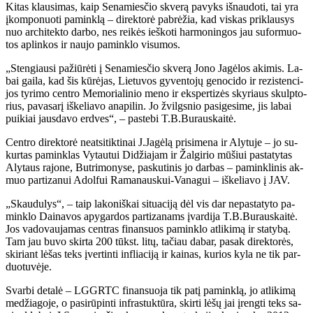
Ki­tas klau­si­mas, kaip Se­na­mies­čio skve­rą pa­vyks iš­nau­do­ti, tai yra
įkom­po­nuo­ti pa­min­klą – di­rek­to­rė pa­brė­žia, kad vis­kas pri­klau­sys
nuo ar­chi­tek­to dar­bo, nes rei­kės ieš­ko­ti har­mo­nin­gos jau su­for­muo­
tos ap­lin­kos ir nau­jo pa­min­klo vi­su­mos.
„Sten­giau­si pa­žiū­rė­ti į Se­na­mies­čio skve­rą Jo­no Ja­gė­los aki­mis. La­
bai gai­la, kad šis kū­rė­jas, Lie­tu­vos gy­ven­to­jų ge­no­ci­do ir re­zis­ten­ci­
jos ty­ri­mo cen­tro Me­mo­ria­li­nio me­no ir eks­per­ti­zės sky­riaus skulp­to­
rius, pa­va­sa­rį iš­ke­lia­vo ana­pi­lin. Jo žvilgs­nio pa­si­ge­si­me, jis la­bai
pui­kiai jaus­da­vo erd­ves“, – pa­ste­bi T.B.Bu­raus­kai­tė.
Cen­tro di­rek­to­rė ne­at­si­tik­ti­nai J.Ja­gė­lą pri­si­me­na ir Aly­tu­je – jo su­
kur­tas pa­min­klas Vy­tau­tui Di­džia­jam ir Žal­gi­rio mū­šiui pa­sta­ty­tas
Aly­taus ra­jo­ne, But­ri­mo­ny­se, pas­ku­ti­nis jo dar­bas – pa­min­kli­nis ak­
muo par­ti­za­nui Adol­fui Ra­ma­naus­kui-Va­na­gui – iš­ke­lia­vo į JAV.
„Skau­du­lys“, – taip la­ko­niš­kai si­tu­a­ci­ją dėl vis dar ne­pa­sta­ty­to pa­
min­klo Dai­na­vos apy­gar­dos par­ti­za­nams įvar­di­ja T.B.Bu­raus­kai­tė.
Jos va­do­vau­ja­mas cen­tras fi­nan­suos pa­min­klo at­li­ki­mą ir sta­ty­bą.
Tam jau bu­vo skir­ta 200 tūkst. li­tų, ta­čiau da­bar, pa­sak di­rek­to­rės,
ski­riant lė­šas teks įver­tin­ti in­flia­ci­ją ir kai­nas, ku­rios ky­la ne tik par­
duo­tu­vė­je.
Svar­bi de­ta­lė – LGGRTC fi­nan­suo­ja tik pa­tį pa­min­klą, jo at­li­ki­mą
me­džia­go­je, o pa­si­rū­pin­ti in­fra­stuk­tū­ra, skir­ti lė­šų jai įreng­ti teks sa­