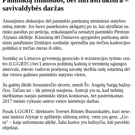
sa­vi­val­dy­bės dar­žas
At­nau­jin­tos dis­ku­si­jos dėl pa­min­klo par­ti­za­nų at­mi­ni­mui sta­ty­bos
mū­sų mies­te. Jos bu­vo pa­sie­ku­sios ak­li­gat­vį po to, kai aly­tiš­kiai su­
rin­ko pa­ra­šus po pe­ti­ci­ja, rei­ka­lau­jan­čia ne­sta­ty­ti pa­min­klo Pir­mo­jo
Aly­taus aikš­tė­je. Klau­si­mą dėl Dai­na­vos apy­gar­dos par­ti­za­nų at­mi­
ni­mo įam­ži­ni­mo Dzū­ki­jos sos­ti­nė­je spren­džia jau tre­čios ka­den­ci­jos
po­li­ti­kai ir tre­čias me­ras iš ei­lės.
Su­si­ti­kę su Lie­tu­vos gy­ven­to­jų ge­no­ci­do ir re­zis­ten­ci­jos ty­ri­mo cen­
tro (LGGRTC) bei Lie­tu­vos po­li­ti­nių ka­li­nių ir trem­ti­nių są­jun­gos
at­sto­vais, mies­to va­do­vai pra­ėju­sią sa­vai­tę skel­bia ra­dę su­ta­ri­mą dėl
dar vie­nos ga­li­mos pa­min­klo sta­ty­mo vie­tos.
Jis ga­lė­tų iš­kil­ti Se­na­mies­čio skve­re, ne­to­li Šv. An­ge­lų Sar­gų baž­ny­
čios. Ta­čiau tai – tik pir­mo­ji nau­jie­na. Ant­ro­ji yra ta, kad ne­bū­tų
skel­bia­mas nau­jas pa­min­klo idė­jos kon­kur­sas, bet pa­si­ren­ka­mas
2017 me­tais vy­ku­sio ant­ros vie­tos lai­mė­to­jo dar­bas.
Pa­sak LGGRTC di­rek­to­rės Te­re­sės Bi­tu­tės Bu­raus­kai­tės, ku­ri ne­se­
niai lan­kė­si Aly­tu­je ir ap­žiū­rė­jo siū­lo­mą erd­vę, vie­ta yra ge­ra. „Ge­
ra“ – kaip su­for­muo­ta aikš­tė, ša­lia ku­rios yra baž­ny­čia, ki­ti pa­vel­do
ob­jek­tai.