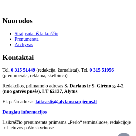
Nuorodos
Straipsniai iš laikraščio
Prenumerata
Archyvas
Kontaktai
Tel.
0 315 51449
(redakcija, žurnalistai). Tel.
0 315 51956
(prenumerata, reklama, skelbimai)
Redakcijos, priimamojo adresas
S. Dariaus ir S. Girėno g. 4-2
(nuo gatvės pusės), LT-62137, Alytus
El. pašto adresas
laikrastis@alytausnaujienos.lt
Daugiau informacijos
Laikraščio prenumerata priimama „Perlo“ terminaluose, redakcijoje
ir Lietuvos pašto skyriuose