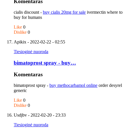
Komentaras
cialis discount -
buy cialis 20mg for sale
ivermectin where to
buy for humans
Like
0
Dislike
0
Apikix
- 2022-02-22 - 02:55
Tiesioginė nuoroda
bimatoprost spray - buy…
Komentaras
bimatoprost spray -
buy methocarbamol online
order desyrel
generic
Like
0
Dislike
0
Usdjbv
- 2022-02-20 - 23:33
Tiesioginė nuoroda