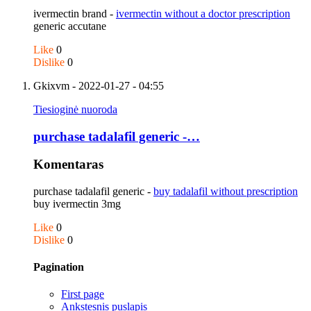
ivermectin brand -
ivermectin without a doctor prescription
generic accutane
Like
0
Dislike
0
Gkixvm
- 2022-01-27 - 04:55
Tiesioginė nuoroda
purchase tadalafil generic -…
Komentaras
purchase tadalafil generic -
buy tadalafil without prescription
buy ivermectin 3mg
Like
0
Dislike
0
Pagination
First page
Ankstesnis puslapis