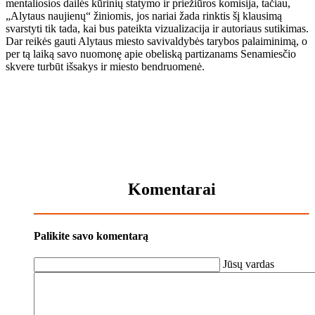
men­ta­lio­sios dai­lės kū­ri­nių sta­ty­mo ir prie­žiū­ros ko­mi­si­ja, ta­čiau,
„Aly­taus nau­jie­nų“ ži­nio­mis, jos na­riai ža­da rink­tis šį klau­si­mą
svars­ty­ti tik ta­da, kai bus pa­teik­ta vi­zu­a­li­za­ci­ja ir au­to­riaus su­ti­ki­mas.
Dar rei­kės gau­ti Aly­taus mies­to sa­vi­val­dy­bės ta­ry­bos pa­lai­mi­ni­mą, o
per tą lai­ką sa­vo nuo­mo­nę apie obe­lis­ką par­ti­za­nams Se­na­mies­čio
skve­re tur­būt iš­sa­kys ir mies­to ben­druo­me­nė.
Komentarai
Palikite savo komentarą
Jūsų vardas