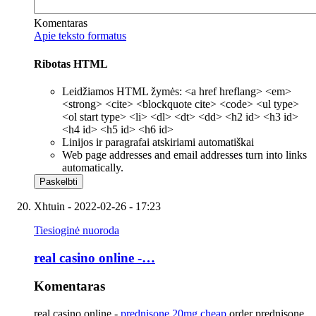
Komentaras
Apie teksto formatus
Ribotas HTML
Leidžiamos HTML žymės: <a href hreflang> <em>
<strong> <cite> <blockquote cite> <code> <ul type>
<ol start type> <li> <dl> <dt> <dd> <h2 id> <h3 id>
<h4 id> <h5 id> <h6 id>
Linijos ir paragrafai atskiriami automatiškai
Web page addresses and email addresses turn into links
automatically.
Xhtuin
- 2022-02-26 - 17:23
Tiesioginė nuoroda
real casino online -…
Komentaras
real casino online -
prednisone 20mg cheap
order prednisone