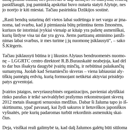
pa­si­džiaug­ti, jog pa­min­klą ap­skri­tai bu­vo nu­tar­ta sta­ty­ti Aly­tu­je, nes
jo no­rė­jo ir ki­ti mies­tai. Ta­čiau pa­si­rink­ta Dzū­ki­jos sos­ti­nė.
„Ras­ti ben­drą su­ta­ri­mą dėl vie­tos la­bai su­dė­tin­ga ir net var­gu ar įma­
no­ma, tad svar­bu, kad ji pir­miau­sia bū­tų pri­im­ti­na tiems žmo­nėms,
ku­riuos tie is­to­ri­niai įvy­kiai vie­naip ar ki­taip yra pa­lie­tę as­me­niš­kai,
ku­rių šir­dy­se vi­sa tai dar yra gy­va. Jiems par­ti­za­nų at­mi­ni­mo įam­ži­
ni­mas la­bai svar­bus, ir mes tu­ri­me į jų nuo­mo­nę įsi­klau­sy­ti“, – sa­ko
Š.Klė­ge­ris.
Ta­čiau įsi­klau­sy­ti bū­ti­na ir į li­ku­sios Aly­taus ben­druo­me­nės nuo­mo­
nę – LGGRTC cen­tro di­rek­to­rė R.B.Bu­raus­kai­tė ne­abe­jo­ja, kad dėl
to dar bus iš­sa­ky­ta dau­gy­bė įvai­rių min­čių, ir ne­bū­ti­nai pa­lai­kan­čių
su­ma­ny­mą. Juo­lab kad Se­na­mies­čio skve­ras – vie­na la­biau­siai aly­
tiš­kių pa­mėg­tų erd­vių, ku­rią for­muo­jant ne­ti­kė­tai ak­ty­viai pri­si­dė­jo
pa­tys gy­ven­to­jai.
Įvai­rios įstai­gos, ne­vy­riau­sy­bi­nės or­ga­ni­za­ci­jos, pa­vie­niai aly­tiš­kiai
rin­ko pa­ra­šus ir tei­kė sa­vi­val­dy­bei pra­šy­mus re­konst­ruo­jant skve­rą
2012 me­tais iš­sau­go­ti se­nuo­sius me­džius. Da­bar ši ža­lu­ma ta­po jo iš­
skir­ti­nu­mu, ypač pa­va­sa­rį, kai žy­di sa­ku­ros ir lie­tu­viš­kos ja­po­niš­kos
vyš­nai­tės, prie ku­rių pa­da­ro­mas tur­būt re­kor­di­nis as­me­nu­kių skai­
čius.
De­ja, vi­siš­kai re­a­li ga­li­my­bė ta, kad da­lį ža­lu­mos galėtų būti siū­lo­ma