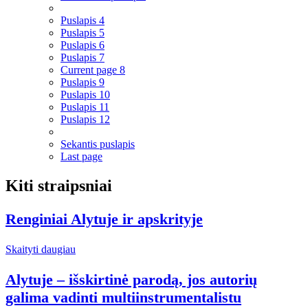
Puslapis
4
Puslapis
5
Puslapis
6
Puslapis
7
Current page
8
Puslapis
9
Puslapis
10
Puslapis
11
Puslapis
12
Sekantis puslapis
Last page
Kiti straipsniai
Renginiai Alytuje ir apskrityje
Skaityti daugiau
Alytuje – išskirtinė parodą, jos autorių
galima vadinti multiinstrumentalistu