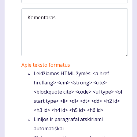
Komentaras
Apie teksto formatus
Leidžiamos HTML žymės: <a href
hreflang> <em> <strong> <cite>
<blockquote cite> <code> <ul type> <ol
start type> <li> <dl> <dt> <dd> <h2 id>
<h3 id> <h4 id> <h5 id> <h6 id>
Linijos ir paragrafai atskiriami
automatiškai