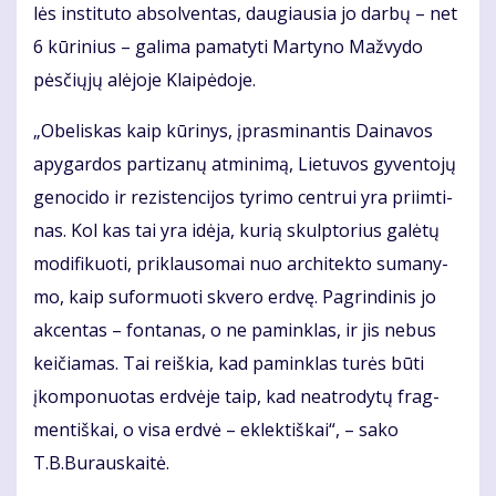
lės ins­ti­tu­to ab­sol­ven­tas, dau­giau­sia jo dar­bų – net
6 kū­ri­nius – ga­li­ma pa­ma­ty­ti Mar­ty­no Maž­vy­do
pės­čių­jų alė­jo­je Klai­pė­do­je.
„Obe­lis­kas kaip kū­ri­nys, įpras­mi­nan­tis Dai­na­vos
apy­gar­dos par­ti­za­nų at­mi­ni­mą, Lie­tu­vos gy­ven­to­jų
ge­no­ci­do ir re­zis­ten­ci­jos ty­ri­mo cen­trui yra pri­im­ti­
nas. Kol kas tai yra idė­ja, ku­rią skulp­to­rius ga­lė­tų
mo­di­fi­kuo­ti, pri­klau­so­mai nuo ar­chi­tek­to su­ma­ny­
mo, kaip su­for­muo­ti skve­ro erd­vę. Pa­grin­di­nis jo
ak­cen­tas – fon­ta­nas, o ne pa­min­klas, ir jis ne­bus
kei­čia­mas. Tai reiš­kia, kad pa­min­klas tu­rės bū­ti
įkom­po­nuo­tas erd­vė­je taip, kad ne­at­ro­dy­tų frag­
men­tiš­kai, o vi­sa erd­vė – ek­lek­tiš­kai“, – sa­ko
T.B.Bu­raus­kai­tė.