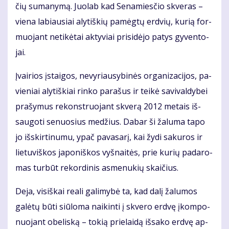
čių su­ma­ny­mą. Juo­lab kad Se­na­mies­čio skve­ras –
vie­na la­biau­siai aly­tiš­kių pa­mėg­tų erd­vių, ku­rią for­
muo­jant ne­ti­kė­tai ak­ty­viai pri­si­dė­jo pa­tys gy­ven­to­
jai.
Įvai­rios įstai­gos, ne­vy­riau­sy­bi­nės or­ga­ni­za­ci­jos, pa­
vie­niai aly­tiš­kiai rin­ko pa­ra­šus ir tei­kė sa­vi­val­dy­bei
pra­šy­mus re­konst­ruo­jant skve­rą 2012 me­tais iš­
sau­go­ti se­nuo­sius me­džius. Da­bar ši ža­lu­ma ta­po
jo iš­skir­ti­nu­mu, ypač pa­va­sa­rį, kai žy­di sa­ku­ros ir
lie­tu­viš­kos ja­po­niš­kos vyš­nai­tės, prie ku­rių pa­da­ro­
mas tur­būt re­kor­di­nis as­me­nu­kių skai­čius.
De­ja, vi­siš­kai re­a­li ga­li­my­bė ta, kad da­lį ža­lu­mos
galėtų būti siū­lo­ma nai­kin­ti į skve­ro erd­vę įkom­po­
nuo­jant obe­lis­ką – to­kią prie­lai­dą iš­sa­ko erd­vę ap­