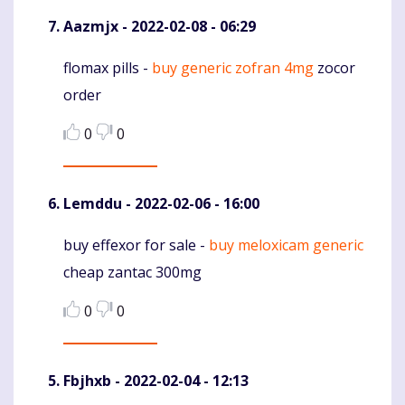
Aazmjx
- 2022-02-08 - 06:29
flomax pills -
buy generic zofran 4mg
zocor
Komentaras
order
0
0
Lemddu
- 2022-02-06 - 16:00
buy effexor for sale -
buy meloxicam generic
Komentaras
cheap zantac 300mg
0
0
Fbjhxb
- 2022-02-04 - 12:13