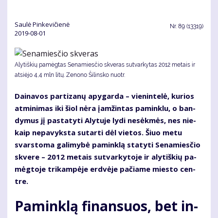
Saulė Pinkevičienė
Nr.
89 (13319)
2019-08-01
Alytiškių pamėgtas Senamiesčio skveras sutvarkytas 2012 metais ir
atsiėjo 4,4 mln litų. Ze­no­no Ši­lins­ko nuotr.
Dai­na­vos par­ti­za­nų apy­gar­da – vie­nin­te­lė, ku­rios
at­mi­ni­mas iki šiol nė­ra įam­žin­tas pa­min­klu, o ban­
dy­mus jį pa­sta­ty­ti Aly­tu­je ly­di ne­sėk­mės, nes nie­
kaip ne­pa­vyks­ta su­tar­ti dėl vie­tos. Šiuo me­tu
svars­to­ma ga­li­my­bė pa­min­klą sta­ty­ti Se­na­mies­čio
skve­re – 2012 me­tais su­tvar­ky­to­je ir aly­tiš­kių pa­
mėg­to­je tri­kam­pė­je erd­vė­je pa­čia­me mies­to cen­
tre.
Pa­min­klą fi­nan­suos, bet in­