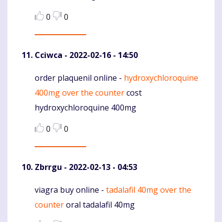
0
0
Cciwca
- 2022-02-16 - 14:50
order plaquenil online -
hydroxychloroquine
Komentaras
400mg over the counter
cost
hydroxychloroquine 400mg
0
0
Zbrrgu
- 2022-02-13 - 04:53
viagra buy online -
tadalafil 40mg over the
Komentaras
counter
oral tadalafil 40mg