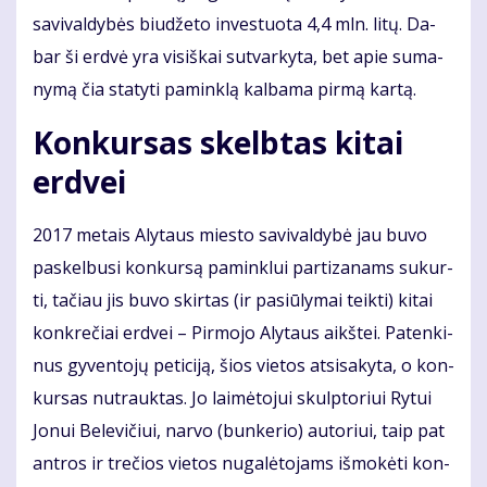
sa­vi­val­dy­bės biu­dže­to in­ves­tuo­ta 4,4 mln. li­tų. Da­
bar ši erd­vė yra vi­siš­kai su­tvar­ky­ta, bet apie su­ma­
ny­mą čia sta­ty­ti pa­min­klą kal­ba­ma pir­mą kar­tą.
Kon­kur­sas skelb­tas ki­tai
erd­vei
2017 me­tais Aly­taus mies­to sa­vi­val­dy­bė jau bu­vo
pa­skel­bu­si kon­kur­są pa­min­klui par­ti­za­nams su­kur­
ti, ta­čiau jis bu­vo skir­tas (ir pa­siū­ly­mai teik­ti) ki­tai
kon­kre­čiai erd­vei – Pir­mo­jo Aly­taus aikš­tei. Pa­ten­ki­
nus gy­ven­to­jų pe­ti­ci­ją, šios vie­tos at­si­sa­ky­ta, o kon­
kur­sas nu­trauk­tas. Jo lai­mė­to­jui skulp­to­riui Ry­tui
Jo­nui Be­le­vi­čiui, nar­vo (bun­ke­rio) au­to­riui, taip pat
ant­ros ir tre­čios vie­tos nu­ga­lė­to­jams iš­mo­kė­ti kon­