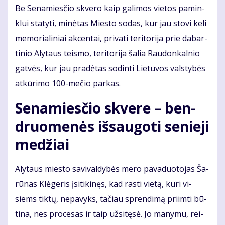
Be Se­na­mies­čio skve­ro kaip ga­li­mos vie­tos pa­min­
klui sta­ty­ti, mi­nė­tas Mies­to so­das, kur jau sto­vi ke­li
me­mo­ria­li­niai ak­cen­tai, pri­va­ti te­ri­to­ri­ja prie da­bar­
ti­nio Aly­taus teis­mo, te­ri­to­ri­ja ša­lia Rau­don­kal­nio
gat­vės, kur jau pra­dė­tas so­din­ti Lie­tu­vos vals­ty­bės
at­kū­ri­mo 100-me­čio par­kas.
Se­na­mies­čio skve­re – ben­
druo­me­nės iš­sau­go­ti se­nie­ji
me­džiai
Aly­taus mies­to sa­vi­val­dy­bės me­ro pa­va­duo­to­jas Ša­
rū­nas Klė­ge­ris įsi­ti­ki­nęs, kad ras­ti vie­tą, ku­ri vi­
siems tik­tų, ne­pa­vyks, ta­čiau spren­di­mą pri­im­ti bū­
ti­na, nes pro­ce­sas ir taip už­si­tę­sė. Jo ma­ny­mu, rei­