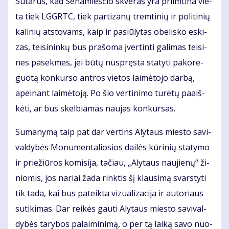
Su­ta­rus, kad Se­na­mies­čio skve­ras yra pri­im­ti­na vie­
ta tiek LGGRTC, tiek par­ti­za­nų trem­ti­nių ir po­li­ti­nių
ka­li­nių at­sto­vams, kaip ir pa­siū­ly­tas obe­lis­ko es­ki­
zas, tei­si­nin­kų bus pra­šo­ma įver­tin­ti ga­li­mas tei­si­
nes pa­sek­mes, jei bū­tų nu­spręs­ta sta­ty­ti pa­ko­re­
guo­tą kon­kur­so ant­ros vie­tos lai­mė­to­jo dar­bą,
apei­nant lai­mė­to­ją. Po šio ver­ti­ni­mo tu­rė­tų pa­aiš­
kė­ti, ar bus skel­bia­mas nau­jas kon­kur­sas.
Su­ma­ny­mą taip pat dar ver­tins Aly­taus mies­to sa­vi­
val­dy­bės Mo­nu­men­ta­lio­sios dai­lės kū­ri­nių sta­ty­mo
ir prie­žiū­ros ko­mi­si­ja, ta­čiau, „Aly­taus nau­jie­nų“ ži­
nio­mis, jos na­riai ža­da rink­tis šį klau­si­mą svars­ty­ti
tik ta­da, kai bus pa­teik­ta vi­zu­a­li­za­ci­ja ir au­to­riaus
su­ti­ki­mas. Dar rei­kės gau­ti Aly­taus mies­to sa­vi­val­
dy­bės ta­ry­bos pa­lai­mi­ni­mą, o per tą lai­ką sa­vo nuo­