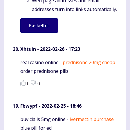
Web page addresses and email
addresses turn into links automatically.
Xhtuin
- 2022-02-26 - 17:23
real casino online -
prednisone 20mg cheap
Komentaras
order prednisone pills
0
0
Fbwypf
- 2022-02-25 - 18:46
buy cialis 5mg online -
ivermectin purchase
Komentaras
blue pill for ed