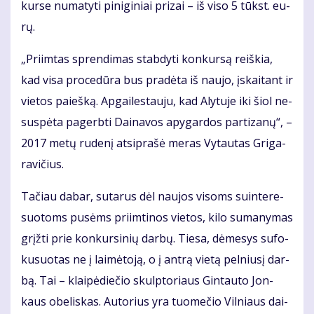
kur­se nu­ma­ty­ti pi­ni­gi­niai pri­zai – iš vi­so 5 tūkst. eu­
rų.
„Pri­im­tas spren­di­mas stab­dy­ti kon­kur­są reiš­kia,
kad vi­sa pro­ce­dū­ra bus pra­dė­ta iš nau­jo, įskai­tant ir
vie­tos pa­ieš­ką. Ap­gai­les­tau­ju, kad Aly­tu­je iki šiol ne­
su­spė­ta pa­gerb­ti Dai­na­vos apy­gar­dos par­ti­za­nų“, –
2017 me­tų ru­de­nį at­si­pra­šė me­ras Vy­tau­tas Gri­ga­
ra­vi­čius.
Ta­čiau da­bar, su­ta­rus dėl nau­jos vi­soms su­in­te­re­
suo­toms pu­sėms pri­im­ti­nos vie­tos, ki­lo su­ma­ny­mas
grįž­ti prie kon­kur­si­nių dar­bų. Tie­sa, dė­me­sys su­fo­
ku­suo­tas ne į lai­mė­to­ją, o į an­trą vie­tą pel­niu­sį dar­
bą. Tai – klai­pė­die­čio skulp­to­riaus Gin­tau­to Jon­
kaus obe­lis­kas. Au­to­rius yra tuo­me­čio Vil­niaus dai­