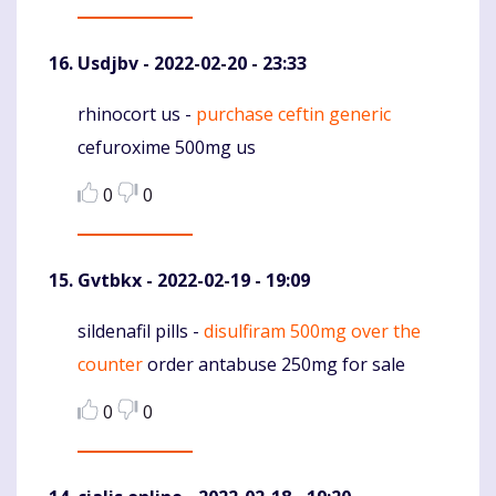
Usdjbv
- 2022-02-20 - 23:33
rhinocort us -
purchase ceftin generic
Komentaras
cefuroxime 500mg us
0
0
Gvtbkx
- 2022-02-19 - 19:09
sildenafil pills -
disulfiram 500mg over the
Komentaras
counter
order antabuse 250mg for sale
0
0