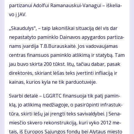
par­ti­za­nui Adol­fui Ra­ma­naus­kui-Va­na­gui – iš­ke­lia­
vo į JAV.
„Skau­du­lys“, – taip la­ko­niš­kai si­tu­a­ci­ją dėl vis dar
ne­pa­sta­ty­to pa­min­klo Dai­na­vos apy­gar­dos par­ti­za­
nams įvar­di­ja T.B.Bu­raus­kai­tė. Jos va­do­vau­ja­mas
cen­tras fi­nan­suos pa­min­klo at­li­ki­mą ir sta­ty­bą. Tam
jau bu­vo skir­ta 200 tūkst. li­tų, ta­čiau da­bar, pa­sak
di­rek­to­rės, ski­riant lė­šas teks įver­tin­ti in­flia­ci­ją ir
kai­nas, ku­rios ky­la ne tik par­duo­tu­vė­je.
Svar­bi de­ta­lė – LGGRTC fi­nan­suo­ja tik pa­tį pa­min­
klą, jo at­li­ki­mą me­džia­go­je, o pa­si­rū­pin­ti in­fra­stuk­
tū­ra, skir­ti lė­šų jai įreng­ti teks sa­vi­val­dy­bei. Į Se­na­
mies­čio skve­ro re­konst­ruk­ci­ją, ku­ri vy­ko 2012 me­
tais, iš Eu­ro­pos Są­jun­gos fon­dų bei Aly­taus mies­to