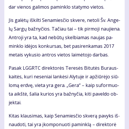
dar vie­nos ga­li­mos pa­min­klo sta­ty­mo vie­tos.
Jis ga­lė­tų iš­kil­ti Se­na­mies­čio skve­re, ne­to­li Šv. An­ge­
lų Sar­gų baž­ny­čios. Ta­čiau tai – tik pir­mo­ji nau­jie­na.
Ant­ro­ji yra ta, kad ne­bū­tų skel­bia­mas nau­jas pa­
min­klo idė­jos kon­kur­sas, bet pa­si­ren­ka­mas 2017
me­tais vy­ku­sio ant­ros vie­tos lai­mė­to­jo dar­bas.
Pa­sak LGGRTC di­rek­to­rės Te­re­sės Bi­tu­tės Bu­raus­
kai­tės, ku­ri ne­se­niai lan­kė­si Aly­tu­je ir ap­žiū­rė­jo siū­
lo­mą erd­vę, vie­ta yra ge­ra. „Ge­ra“ – kaip su­for­muo­
ta aikš­tė, ša­lia ku­rios yra baž­ny­čia, ki­ti pa­vel­do ob­
jek­tai.
Ki­tas klau­si­mas, kaip Se­na­mies­čio skve­rą pa­vyks iš­
nau­do­ti, tai yra įkom­po­nuo­ti pa­min­klą – di­rek­to­rė