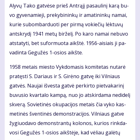
Aly­vų Ta­ko gat­vė­se prieš Ant­rą­jį pa­sau­li­nį ka­rą bu­
vo gy­ve­na­mie­ji, pre­ky­bi­nin­kų ir ama­ti­nin­kų na­mai,
ku­rie su­bom­bar­duo­ti per pir­mą vo­kie­čių lėk­tu­vų
ant­skry­dį 1941 me­tų bir­že­lį. Po ka­ro na­mai ne­bu­vo
at­sta­ty­ti, bet su­for­muo­ta aikš­tė. 1956-ai­siais ji pa­
va­din­ta Ge­gu­žės 1-osios aikš­te.
1958 me­tais mies­to Vyk­do­ma­sis ko­mi­te­tas nu­ta­rė
pra­tęs­ti S. Da­riaus ir S. Gi­rė­no gat­vę iki Vil­niaus
gat­vės. Nau­jai iš­ves­ta gat­vė per­kir­to piet­va­ka­ri­nį
bu­vu­sio kvar­ta­lo kam­pą, nuo jo at­skir­da­ma ne­di­de­lį
skve­rą. So­vie­ti­nės oku­pa­ci­jos me­tais čia vy­ko kas­
me­ti­nės šven­ti­nės de­monst­ra­ci­jos. Vil­niaus gat­ve
žy­giuo­da­vo de­monst­ran­tų ko­lo­nos, ku­rios rink­da­
vo­si Ge­gu­žės 1-osios aikš­tė­je, kad vė­liau ga­lė­tų