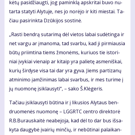
kė­tų pa­si­džiaug­ti, jog pa­min­klą ap­skri­tai bu­vo nu­
tar­ta sta­ty­ti Aly­tu­je, nes jo no­rė­jo ir ki­ti mies­tai. Ta­
čiau pa­si­rink­ta Dzū­ki­jos sos­ti­nė.
„Ras­ti ben­drą su­ta­ri­mą dėl vie­tos la­bai su­dė­tin­ga ir
net var­gu ar įma­no­ma, tad svar­bu, kad ji pir­miau­sia
bū­tų pri­im­ti­na tiems žmo­nėms, ku­riuos tie is­to­ri­
niai įvy­kiai vie­naip ar ki­taip yra pa­lie­tę as­me­niš­kai,
ku­rių šir­dy­se vi­sa tai dar yra gy­va. Jiems par­ti­za­nų
at­mi­ni­mo įam­ži­ni­mas la­bai svar­bus, ir mes tu­ri­me į
jų nuo­mo­nę įsi­klau­sy­ti“, – sa­ko Š.Klė­ge­ris.
Ta­čiau įsi­klau­sy­ti bū­ti­na ir į li­ku­sios Aly­taus ben­
druo­me­nės nuo­mo­nę – LGGRTC cen­tro di­rek­to­rė
R.B.Bu­raus­kai­tė ne­abe­jo­ja, kad dėl to dar bus iš­sa­
ky­ta dau­gy­bė įvai­rių min­čių, ir ne­bū­ti­nai pa­lai­kan­