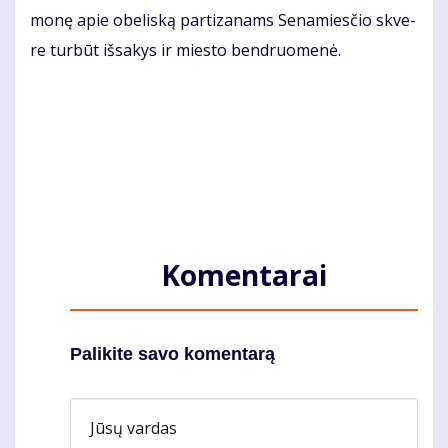
mo­nę apie obe­lis­ką par­ti­za­nams Se­na­mies­čio skve­
re tur­būt iš­sa­kys ir mies­to ben­druo­me­nė.
Komentarai
Palikite savo komentarą
Jūsų vardas