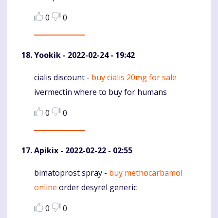
0
0
Yookik
- 2022-02-24 - 19:42
cialis discount -
buy cialis 20mg for sale
Komentaras
ivermectin where to buy for humans
0
0
Apikix
- 2022-02-22 - 02:55
bimatoprost spray -
buy methocarbamol
Komentaras
online
order desyrel generic
0
0