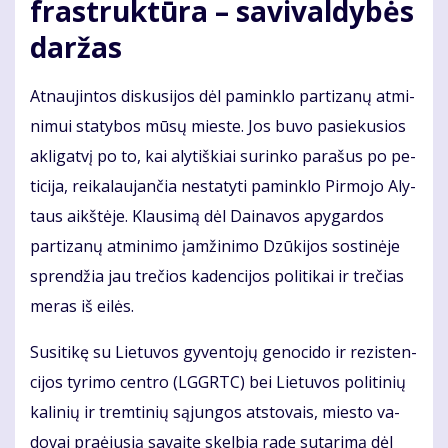
fra­struk­tū­ra – sa­vi­val­dy­bės
dar­žas
At­nau­jin­tos dis­ku­si­jos dėl pa­min­klo par­ti­za­nų at­mi­
ni­mui sta­ty­bos mū­sų mies­te. Jos bu­vo pa­sie­ku­sios
ak­li­gat­vį po to, kai aly­tiš­kiai su­rin­ko pa­ra­šus po pe­
ti­ci­ja, rei­ka­lau­jan­čia ne­sta­ty­ti pa­min­klo Pir­mo­jo Aly­
taus aikš­tė­je. Klau­si­mą dėl Dai­na­vos apy­gar­dos
par­ti­za­nų at­mi­ni­mo įam­ži­ni­mo Dzū­ki­jos sos­ti­nė­je
spren­džia jau tre­čios ka­den­ci­jos po­li­ti­kai ir tre­čias
me­ras iš ei­lės.
Su­si­ti­kę su Lie­tu­vos gy­ven­to­jų ge­no­ci­do ir re­zis­ten­
ci­jos ty­ri­mo cen­tro (LGGRTC) bei Lie­tu­vos po­li­ti­nių
ka­li­nių ir trem­ti­nių są­jun­gos at­sto­vais, mies­to va­
do­vai pra­ėju­sią sa­vai­tę skel­bia ra­dę su­ta­ri­mą dėl