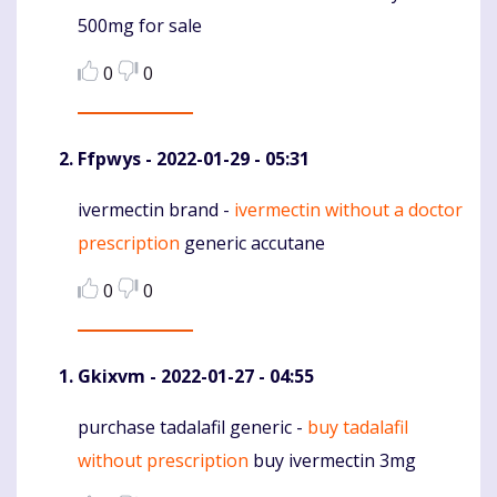
500mg for sale
0
0
Ffpwys
- 2022-01-29 - 05:31
ivermectin brand -
ivermectin without a doctor
Komentaras
prescription
generic accutane
0
0
Gkixvm
- 2022-01-27 - 04:55
purchase tadalafil generic -
buy tadalafil
Komentaras
without prescription
buy ivermectin 3mg