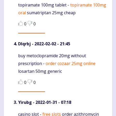
topiramate 100mg tablet -
topiramate 100mg
Komentaras
oral
sumatriptan 25mg cheap
0
0
Dlqrbj
- 2022-02-02 - 21:45
buy metoclopramide 20mg without
Komentaras
prescription -
order cozaar 25mg online
losartan 50mg generic
0
0
Yirubg
- 2022-01-31 - 07:18
casino slot -
free slots
order azithromycin
Komentaras