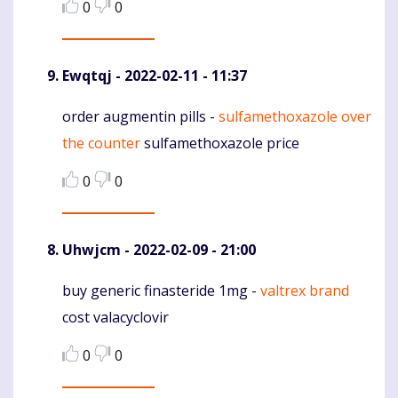
0
0
Ewqtqj
- 2022-02-11 - 11:37
order augmentin pills -
sulfamethoxazole over
Komentaras
the counter
sulfamethoxazole price
0
0
Uhwjcm
- 2022-02-09 - 21:00
buy generic finasteride 1mg -
valtrex brand
Komentaras
cost valacyclovir
0
0