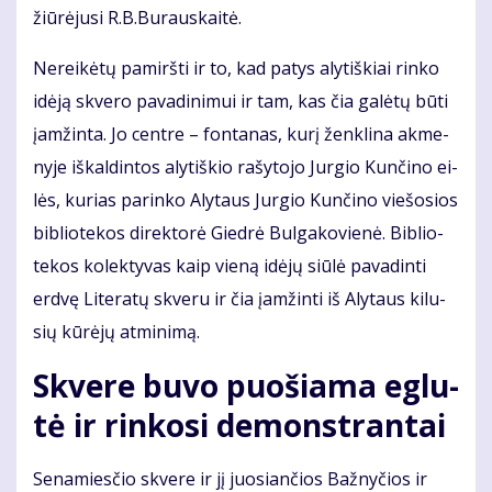
žiū­rė­ju­si R.B.Bu­raus­kai­tė.
Ne­rei­kė­tų pa­mirš­ti ir to, kad pa­tys aly­tiš­kiai rin­ko
idė­ją skve­ro pa­va­di­ni­mui ir tam, kas čia ga­lė­tų bū­ti
įam­žin­ta. Jo cen­tre – fon­ta­nas, ku­rį žen­kli­na ak­me­
ny­je iš­kal­din­tos aly­tiš­kio ra­šy­to­jo Jur­gio Kun­či­no ei­
lės, ku­rias pa­rin­ko Aly­taus Jur­gio Kun­či­no vie­šo­sios
bib­lio­te­kos di­rek­to­rė Gied­rė Bul­ga­ko­vie­nė. Bib­lio­
te­kos ko­lek­ty­vas kaip vie­ną idė­jų siū­lė pa­va­din­ti
erd­vę Li­te­ra­tų skve­ru ir čia įam­žin­ti iš Aly­taus ki­lu­
sių kū­rė­jų at­mi­ni­mą.
Skve­re bu­vo puo­šia­ma eg­lu­
tė ir rin­ko­si de­monst­ran­tai
Se­na­mies­čio skve­re ir jį juo­sian­čios Baž­ny­čios ir