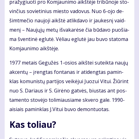
pra­žy­giuo­ti pro Kom­jau­ni­mo aikš­tė­je tri­bū­no­je sto­
vin­čius so­vie­ti­nius mies­to va­do­vus. Nuo 6-ojo de­
šimt­me­čio nau­jo­ji aikš­tė at­lik­da­vo ir jau­kes­nį vaid­
me­nį – Nau­jų­jų me­tų iš­va­ka­rė­se čia bū­da­vo puo­šia­
ma šven­ti­nė eg­lu­tė. Vė­liau eg­lu­tė jau bu­vo sta­to­ma
Kom­jau­ni­mo aikš­tė­je.
1977 me­tais Ge­gu­žės 1-osios aikš­tei su­teik­ta nau­jų
ak­cen­tų – įreng­tas fon­ta­nas ir ati­deng­tas pa­min­
klas ko­mu­nis­tų par­ti­jos vei­kė­jui Juo­zui Vi­tui. Žiū­rint
nuo S. Da­riaus ir S. Gi­rė­no gat­vės, bius­tas ant pos­
ta­mento sto­vė­jo to­li­miau­sia­me skve­ro ga­le. 1990-
ai­siais pa­min­klas J.Vi­tui bu­vo de­mon­tuo­tas.
Kas to­liau?