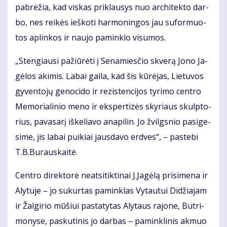
pa­brė­žia, kad vis­kas pri­klau­sys nuo ar­chi­tek­to dar­
bo, nes rei­kės ieš­ko­ti har­mo­nin­gos jau su­for­muo­
tos ap­lin­kos ir nau­jo pa­min­klo vi­su­mos.
„Sten­giau­si pa­žiū­rė­ti į Se­na­mies­čio skve­rą Jo­no Ja­
gė­los aki­mis. La­bai gai­la, kad šis kū­rė­jas, Lie­tu­vos
gy­ven­to­jų ge­no­ci­do ir re­zis­ten­ci­jos ty­ri­mo cen­tro
Me­mo­ria­li­nio me­no ir eks­per­ti­zės sky­riaus skulp­to­
rius, pa­va­sa­rį iš­ke­lia­vo ana­pi­lin. Jo žvilgs­nio pa­si­ge­
si­me, jis la­bai pui­kiai jaus­da­vo erd­ves“, – pa­ste­bi
T.B.Bu­raus­kai­tė.
Cen­tro di­rek­to­rė ne­at­si­tik­ti­nai J.Ja­gė­lą pri­si­me­na ir
Aly­tu­je – jo su­kur­tas pa­min­klas Vy­tau­tui Di­džia­jam
ir Žal­gi­rio mū­šiui pa­sta­ty­tas Aly­taus ra­jo­ne, But­ri­
mo­ny­se, pas­ku­ti­nis jo dar­bas – pa­min­kli­nis ak­muo