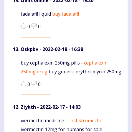
cialis online
- 2022-02-18 - 19:20
tadalafil liquid
buy tadalafil
Komentaras
0
0
Oskpbv
- 2022-02-18 - 16:38
buy cephalexin 250mg pills -
cephalexin
Komentaras
250mg drug
buy generic erythromycin 250mg
0
0
Ziykth
- 2022-02-17 - 14:03
ivermectin medicine -
cost stromectol
Komentaras
ivermectin 12mg for humans for sale