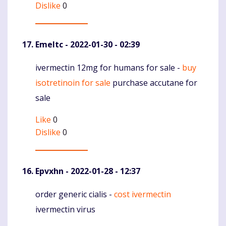
Dislike
0
Emeltc
- 2022-01-30 - 02:39
ivermectin 12mg for humans for sale -
buy
Komentaras
isotretinoin for sale
purchase accutane for
sale
Like
0
Dislike
0
Epvxhn
- 2022-01-28 - 12:37
order generic cialis -
cost ivermectin
Komentaras
ivermectin virus