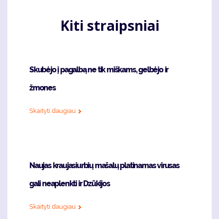
Kiti straipsniai
Skubėjo į pagalbą ne tik miškams, gelbėjo ir
žmones
Skaityti daugiau
Naujas kraujasiurbių mašalų platinamas virusas
gali neaplenkti ir Dzūkijos
Skaityti daugiau