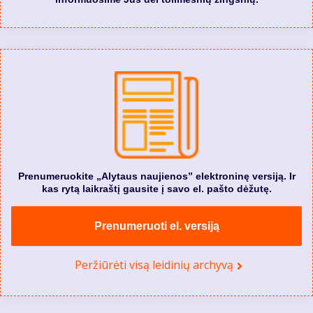
Prenumeruokite „Alytaus naujienos” elektroninę versiją. Ir
kas rytą laikraštį gausite į savo el. pašto dėžutę.
Prenumeruoti el. versiją
Peržiūrėti visą leidinių archyvą