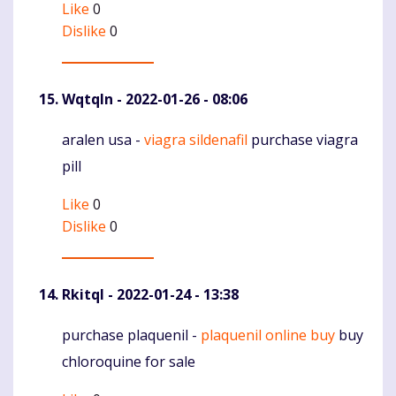
Like
0
Dislike
0
Wqtqln
- 2022-01-26 - 08:06
aralen usa -
viagra sildenafil
purchase viagra
Komentaras
pill
Like
0
Dislike
0
Rkitql
- 2022-01-24 - 13:38
purchase plaquenil -
plaquenil online buy
buy
Komentaras
chloroquine for sale