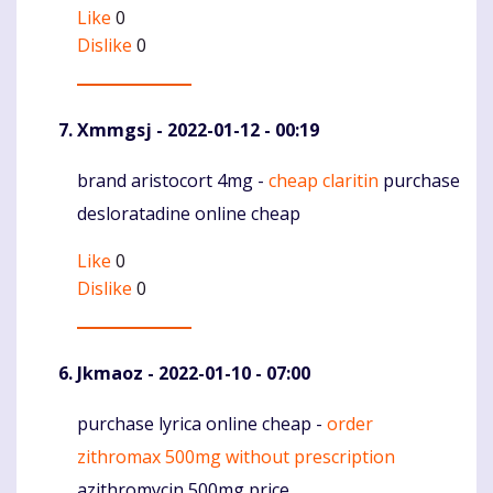
Like
0
Dislike
0
Xmmgsj
- 2022-01-12 - 00:19
brand aristocort 4mg -
cheap claritin
purchase
Komentaras
desloratadine online cheap
Like
0
Dislike
0
Jkmaoz
- 2022-01-10 - 07:00
purchase lyrica online cheap -
order
Komentaras
zithromax 500mg without prescription
azithromycin 500mg price