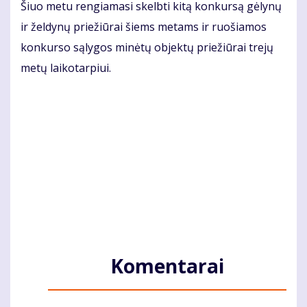
Šiuo me­tu ren­gia­ma­si skelb­ti ki­tą kon­kur­są gė­ly­nų
ir žel­dy­nų prie­žiū­rai šiems me­tams ir ruo­šia­mos
kon­kur­so są­ly­gos mi­nė­tų ob­jek­tų prie­žiū­rai tre­jų
me­tų lai­ko­tar­piui.
Komentarai