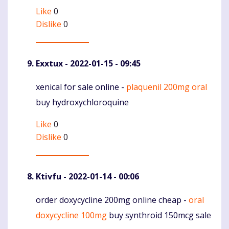
Like
0
Dislike
0
Exxtux
- 2022-01-15 - 09:45
xenical for sale online -
plaquenil 200mg oral
Komentaras
buy hydroxychloroquine
Like
0
Dislike
0
Ktivfu
- 2022-01-14 - 00:06
order doxycycline 200mg online cheap -
oral
Komentaras
doxycycline 100mg
buy synthroid 150mcg sale