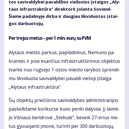
tos sa­vi­val­dy­bei pa­val­džios vie­šo­sios įstai­gos „Aly­
taus in­fra­struk­tū­ra“ di­rek­to­rė Jo­lan­ta So­vie­nė.
Šia­me pa­da­li­ny­je dir­ba ir dau­giau lik­vi­duo­tos įstai­
gos dar­buo­to­jų.
Per tre­jus me­tus –
per 1 mln. eu­rų su PVM
Aly­taus mies­to par­kus, pa­plū­di­mius, Ne­mu­no pa­
kran­tes ir jo­se esan­čius in­fra­struk­tū­ri­nius ob­jek­tus
tvar­kė nuo rug­sė­jo 1-osios mies­to ta­ry­bos spren­di­
mu lik­vi­duo­ta sa­vi­val­dy­bei pa­val­di vie­šo­ji įstai­ga
„Aly­taus in­fra­struk­tū­ra“.
Šių ob­jek­tų prie­žiū­ros sa­vi­val­dy­bės ad­mi­nist­ra­ci­jos
pa­skelb­ta­me kon­kur­se bu­vo pen­ki da­ly­viai. Jį lai­mė­
jo Vil­niaus ben­dro­vė „Ste­bu­lė“, be­veik 27-erius me­
tus gy­vuo­jan­ti įmo­nė, tu­rin­ti per 300 dar­buo­to­jų,