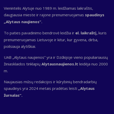
Vienintelis Alytuje nuo 1989 m. leidžiamas laikraštis,
daugiausia mieste ir rajone prenumeruojamas
spaudinys
„Alytaus naujienos“.
To paties pavadinimo bendrovė leidžia ir
el. laikraštį,
kuris
prenumeruojamas Lietuvoje ir kitur, kur gyvena, dirba,
poilsiauja alytiškiai.
UAB „Alytaus naujienos“ yra ir Dzūkijoje vieno populiariausių
žiniasklaidos tinklapių
Alytausnaujienos.lt
leidėja nuo 2000
m.
Naujausias mūsų redakcijos ir kūrybinių bendradarbių
spaudinys yra 2024 metais pradėtas leisti
„Alytaus
žurnalas“.