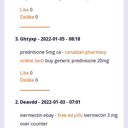
Like
0
Dislike
0
Ghtyxp
- 2022-01-05 - 08:18
prednisone 5mg ca -
canadian pharmacy
Komentaras
online best
buy generic prednisone 20mg
Like
0
Dislike
0
Deavdd
- 2022-01-03 - 07:01
ivermectin ebay -
free ed pills
ivermectin 3 mg
Komentaras
over counter