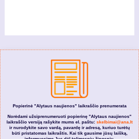
Popierinė "Alytaus naujienos" laikraščio prenumerata
Norėdami užsiprenumeruoti popierinę "Alytaus naujienos"
laikraščio versiją rašykite mums el. paštu:
skelbimai@ana.lt
ir nurodykite savo vardą, pavardę ir adresą, kuriuo turėtų
būti pristatomas laikraštis. Kai tik gausime jūsų laišką,
informuosime Jus dėl tolimesnių žingsnių.