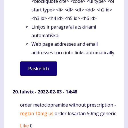
<blockquote cite> <code> <ul type> <ol
start type> <li> <dl> <dt> <dd> <h2 id>
<h3 id> <h4 id> <h5 id> <h6 id>
Linijos ir paragrafai atskiriami
automatiškai
Web page addresses and email
addresses turn into links automatically.
Iulwix
- 2022-02-03 - 14:48
order metoclopramide without prescription -
Komentaras
reglan 10mg us
order losartan 50mg generic
Like
0