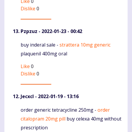
Like
0
Dislike
0
Pzpzuz
- 2022-01-23 - 00:42
buy inderal sale -
strattera 10mg generic
Komentaras
plaquenil 400mg oral
Like
0
Dislike
0
Jecxcl
- 2022-01-19 - 13:16
order generic tetracycline 250mg -
order
Komentaras
citalopram 20mg pill
buy celexa 40mg without
prescription