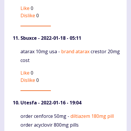
Like
0
Dislike
0
Sbuxce
- 2022-01-18 - 05:11
atarax 10mg usa -
brand atarax
crestor 20mg
Komentaras
cost
Like
0
Dislike
0
Utesfa
- 2022-01-16 - 19:04
order cenforce 50mg -
diltiazem 180mg pill
Komentaras
order acyclovir 800mg pills