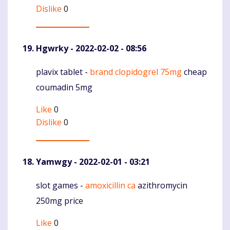
Dislike
0
Hgwrky
- 2022-02-02 - 08:56
plavix tablet -
brand clopidogrel 75mg
cheap
Komentaras
coumadin 5mg
Like
0
Dislike
0
Yamwgy
- 2022-02-01 - 03:21
slot games -
amoxicillin ca
azithromycin
Komentaras
250mg price
Like
0