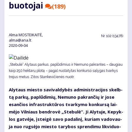
buo­to­jai
(189)
Alma MOSTEIKAITĖ,
Nr.
102 (13478)
alma@ana.lt
2020-09-04
„Ste­bu­lė“ Aly­taus par­kus, pa­plū­di­mius ir Ne­mu­no pa­kran­tes – dau­giau
kaip 250 hek­ta­rų plo­tą – pa­gal nu­sta­ty­tas kon­kur­so są­ly­gas tvar­kys
tre­jus me­tus. Zi­tos Stan­ke­vi­čie­nės nuotr.
Aly­taus mies­to sa­vi­val­dy­bės ad­mi­nist­ra­ci­jos skelb­
tą par­kų, pa­plū­di­mių, Ne­mu­no pa­kran­čių ir jo­se
esan­čios in­fra­struk­tū­ros tvar­ky­mo kon­kur­są lai­
mė­jo Vil­niaus ben­dro­vė „Ste­bu­lė“. Ji Aly­tu­je, Ke­pyk­
los gat­vė­je, įstei­gė sa­vo pa­da­li­nį, ku­riam va­do­vau­
ja nuo rug­sė­jo mies­to ta­ry­bos spren­di­mu lik­vi­duo­