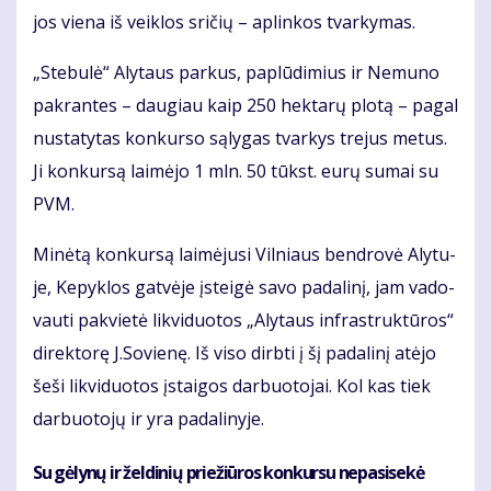
jos vie­na iš veik­los sri­čių – ap­lin­kos tvar­ky­mas.
„Ste­bu­lė“ Aly­taus par­kus, pa­plū­di­mius ir Ne­mu­no
pa­kran­tes – dau­giau kaip 250 hek­ta­rų plo­tą – pa­gal
nu­sta­ty­tas kon­kur­so są­ly­gas tvar­kys tre­jus me­tus.
Ji kon­kur­są lai­mė­jo 1 mln. 50 tūkst. eu­rų su­mai su
PVM.
Mi­nė­tą kon­kur­są lai­mė­ju­si Vil­niaus ben­dro­vė Aly­tu­
je, Ke­pyk­los gat­vė­je įstei­gė sa­vo pa­da­li­nį, jam va­do­
vau­ti pa­kvie­tė lik­vi­duo­tos „Aly­taus in­fra­struk­tū­ros“
di­rek­to­rę J.So­vie­nę. Iš vi­so dirb­ti į šį pa­da­li­nį at­ėjo
še­ši lik­vi­duo­tos įstai­gos dar­buo­to­jai. Kol kas tiek
dar­buo­to­jų ir yra pa­da­li­ny­je.
Su gė­ly­nų ir žel­di­nių prie­žiū­ros kon­kur­su ne­pa­si­se­kė