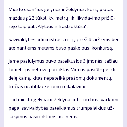
Mies­te esan­čius gė­ly­nus ir žel­dy­nus, ku­rių plo­tas –
maž­daug 22 tūkst. kv. met­rų, iki lik­vi­da­vi­mo pri­žiū­
rė­jo taip pat „Aly­taus in­fra­struk­tū­ra“.
Sa­vi­val­dy­bės ad­mi­nist­ra­ci­ja ir jų prie­žiū­rai šiems bei
at­ei­nan­tiems me­tams bu­vo pa­skel­bu­si kon­kur­są.
Ja­me pa­siū­ly­mus bu­vo pa­tei­ku­sios 3 įmo­nės, ta­čiau
lai­mė­to­jas ne­bu­vo pa­rink­tas. Vie­nas pa­siū­lė per di­
de­lę kai­ną, ki­tas ne­pa­tei­kė pra­šo­mų do­ku­men­tų,
tre­čias ne­ati­ti­ko ke­lia­mų rei­ka­la­vi­mų.
Tad mies­to gė­ly­nai ir žel­dy­nai ir to­liau bus tvar­ko­mi
pa­gal sa­vi­val­dy­bės pa­tei­kia­mus trum­pa­lai­kius už­
sa­ky­mus pa­si­rink­toms įmo­nėms.