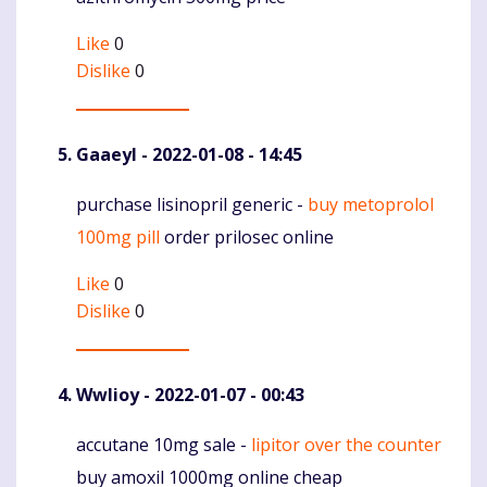
Like
0
Dislike
0
Gaaeyl
- 2022-01-08 - 14:45
purchase lisinopril generic -
buy metoprolol
Komentaras
100mg pill
order prilosec online
Like
0
Dislike
0
Wwlioy
- 2022-01-07 - 00:43
accutane 10mg sale -
lipitor over the counter
Komentaras
buy amoxil 1000mg online cheap