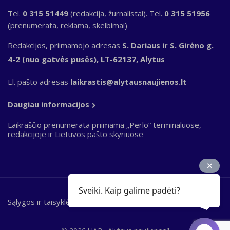
Tel.
0 315 51449
(redakcija, žurnalistai). Tel.
0 315 51956
(prenumerata, reklama, skelbimai)
Redakcijos, priimamojo adresas
S. Dariaus ir S. Girėno g.
4-2 (nuo gatvės pusės), LT-62137, Alytus
El. pašto adresas
laikrastis@alytausnaujienos.lt
Daugiau informacijos
Laikraščio prenumerata priimama „Perlo“ terminaluose,
redakcijoje ir Lietuvos pašto skyriuose
Sveiki. Kaip galime padėti?
Sąlygos ir taisyklės
Bottom
footer