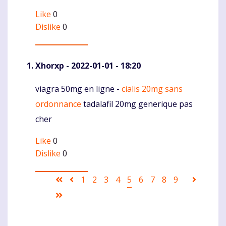
Like
0
Dislike
0
Xhorxp
- 2022-01-01 - 18:20
viagra 50mg en ligne -
cialis 20mg sans
Komentaras
ordonnance
tadalafil 20mg generique pas
cher
Like
0
Dislike
0
Pagination
First
Ankstesnis
Puslapis
1
Puslapis
2
Puslapis
3
Puslapis
4
Current
5
Puslapis
6
Puslapis
7
Puslapis
8
Puslapis
9
Sekanti
page
puslapis
page
puslapi
Last
page