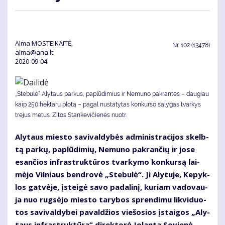
Alma MOSTEIKAITĖ,
Nr.
102 (13478)
alma@ana.lt
2020-09-04
„Ste­bu­lė“ Aly­taus par­kus, pa­plū­di­mius ir Ne­mu­no pa­kran­tes – dau­giau
kaip 250 hek­ta­rų plo­tą – pa­gal nu­sta­ty­tas kon­kur­so są­ly­gas tvar­kys
tre­jus me­tus. Zi­tos Stan­ke­vi­čie­nės nuotr.
Aly­taus mies­to sa­vi­val­dy­bės ad­mi­nist­ra­ci­jos skelb­
tą par­kų, pa­plū­di­mių, Ne­mu­no pa­kran­čių ir jo­se
esan­čios in­fra­struk­tū­ros tvar­ky­mo kon­kur­są lai­
mė­jo Vil­niaus ben­dro­vė „Ste­bu­lė“. Ji Aly­tu­je, Ke­pyk­
los gat­vė­je, įstei­gė sa­vo pa­da­li­nį, ku­riam va­do­vau­
ja nuo rug­sė­jo mies­to ta­ry­bos spren­di­mu lik­vi­duo­
tos sa­vi­val­dy­bei pa­val­džios vie­šo­sios įstai­gos „Aly­
taus in­fra­struk­tū­ra“ di­rek­to­rė Jo­lan­ta So­vie­nė.