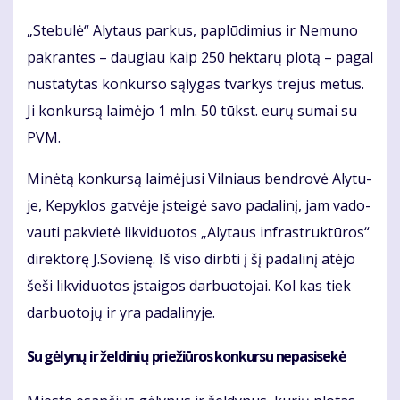
„Ste­bu­lė“ Aly­taus par­kus, pa­plū­di­mius ir Ne­mu­no
pa­kran­tes – dau­giau kaip 250 hek­ta­rų plo­tą – pa­gal
nu­sta­ty­tas kon­kur­so są­ly­gas tvar­kys tre­jus me­tus.
Ji kon­kur­są lai­mė­jo 1 mln. 50 tūkst. eu­rų su­mai su
PVM.
Mi­nė­tą kon­kur­są lai­mė­ju­si Vil­niaus ben­dro­vė Aly­tu­
je, Ke­pyk­los gat­vė­je įstei­gė sa­vo pa­da­li­nį, jam va­do­
vau­ti pa­kvie­tė lik­vi­duo­tos „Aly­taus in­fra­struk­tū­ros“
di­rek­to­rę J.So­vie­nę. Iš vi­so dirb­ti į šį pa­da­li­nį at­ėjo
še­ši lik­vi­duo­tos įstai­gos dar­buo­to­jai. Kol kas tiek
dar­buo­to­jų ir yra pa­da­li­ny­je.
Su gė­ly­nų ir žel­di­nių prie­žiū­ros kon­kur­su ne­pa­si­se­kė