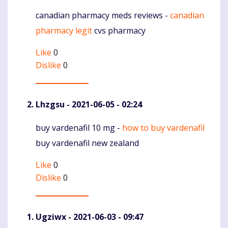
canadian pharmacy meds reviews -
canadian
Komentaras
pharmacy legit
cvs pharmacy
Like
0
Dislike
0
Lhzgsu
- 2021-06-05 - 02:24
buy vardenafil 10 mg -
how to buy vardenafil
Komentaras
buy vardenafil new zealand
Like
0
Dislike
0
Ugziwx
- 2021-06-03 - 09:47