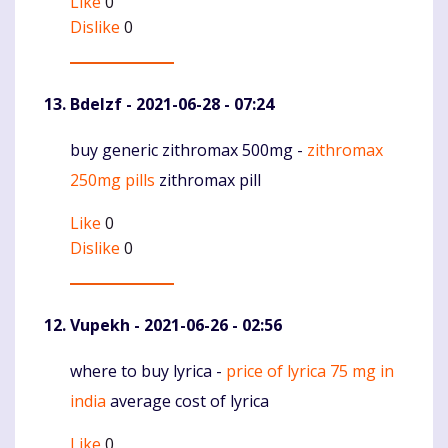
Like
0
Dislike
0
Bdelzf
- 2021-06-28 - 07:24
buy generic zithromax 500mg -
zithromax
Komentaras
250mg pills
zithromax pill
Like
0
Dislike
0
Vupekh
- 2021-06-26 - 02:56
where to buy lyrica -
price of lyrica 75 mg in
Komentaras
india
average cost of lyrica
Like
0