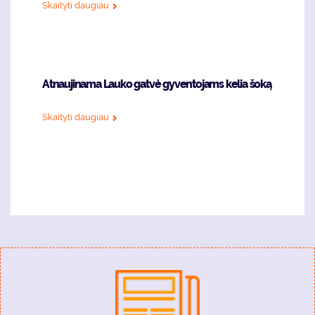
Skaityti daugiau
Atnaujinama Lauko gatvė gyventojams kelia šoką
Skaityti daugiau