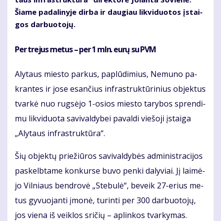
Šia­me pa­da­li­ny­je dir­ba ir dau­giau lik­vi­duo­tos įstai­
gos dar­buo­to­jų.
Per tre­jus me­tus –
per 1 mln. eu­rų su PVM
Aly­taus mies­to par­kus, pa­plū­di­mius, Ne­mu­no pa­
kran­tes ir jo­se esan­čius in­fra­struk­tū­ri­nius ob­jek­tus
tvar­kė nuo rug­sė­jo 1-osios mies­to ta­ry­bos spren­di­
mu lik­vi­duo­ta sa­vi­val­dy­bei pa­val­di vie­šo­ji įstai­ga
„Aly­taus in­fra­struk­tū­ra“.
Šių ob­jek­tų prie­žiū­ros sa­vi­val­dy­bės ad­mi­nist­ra­ci­jos
pa­skelb­ta­me kon­kur­se bu­vo pen­ki da­ly­viai. Jį lai­mė­
jo Vil­niaus ben­dro­vė „Ste­bu­lė“, be­veik 27-erius me­
tus gy­vuo­jan­ti įmo­nė, tu­rin­ti per 300 dar­buo­to­jų,
jos vie­na iš veik­los sri­čių – ap­lin­kos tvar­ky­mas.