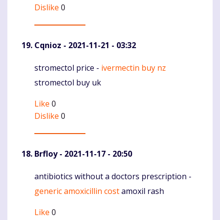
Dislike
0
Cqnioz
- 2021-11-21 - 03:32
stromectol price -
ivermectin buy nz
Komentaras
stromectol buy uk
Like
0
Dislike
0
Brfloy
- 2021-11-17 - 20:50
antibiotics without a doctors prescription -
Komentaras
generic amoxicillin cost
amoxil rash
Like
0