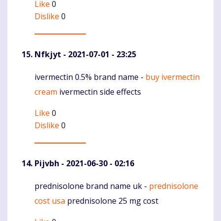
Like
0
Dislike
0
Nfkjyt
- 2021-07-01 - 23:25
ivermectin 0.5% brand name -
buy ivermectin
Komentaras
cream
ivermectin side effects
Like
0
Dislike
0
Pijvbh
- 2021-06-30 - 02:16
prednisolone brand name uk -
prednisolone
Komentaras
cost usa
prednisolone 25 mg cost