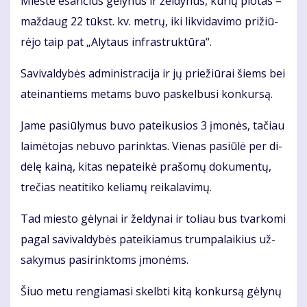
Mies­te esan­čius gė­ly­nus ir žel­dy­nus, ku­rių plo­tas –
maž­daug 22 tūkst. kv. met­rų, iki lik­vi­da­vi­mo pri­žiū­
rė­jo taip pat „Aly­taus in­fra­struk­tū­ra“.
Sa­vi­val­dy­bės ad­mi­nist­ra­ci­ja ir jų prie­žiū­rai šiems bei
at­ei­nan­tiems me­tams bu­vo pa­skel­bu­si kon­kur­są.
Ja­me pa­siū­ly­mus bu­vo pa­tei­ku­sios 3 įmo­nės, ta­čiau
lai­mė­to­jas ne­bu­vo pa­rink­tas. Vie­nas pa­siū­lė per di­
de­lę kai­ną, ki­tas ne­pa­tei­kė pra­šo­mų do­ku­men­tų,
tre­čias ne­ati­ti­ko ke­lia­mų rei­ka­la­vi­mų.
Tad mies­to gė­ly­nai ir žel­dy­nai ir to­liau bus tvar­ko­mi
pa­gal sa­vi­val­dy­bės pa­tei­kia­mus trum­pa­lai­kius už­
sa­ky­mus pa­si­rink­toms įmo­nėms.
Šiuo me­tu ren­gia­ma­si skelb­ti ki­tą kon­kur­są gė­ly­nų