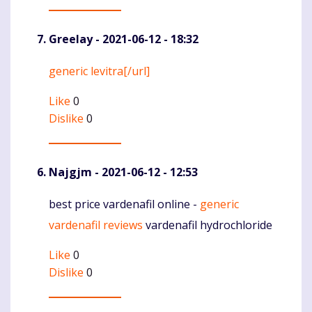
Greelay
- 2021-06-12 - 18:32
generic levitra[/url]
Komentaras
Like
0
Dislike
0
Najgjm
- 2021-06-12 - 12:53
best price vardenafil online -
generic
Komentaras
vardenafil reviews
vardenafil hydrochloride
Like
0
Dislike
0