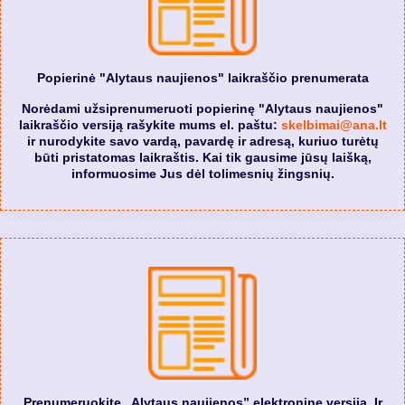
Popierinė "Alytaus naujienos" laikraščio prenumerata
Norėdami užsiprenumeruoti popierinę "Alytaus naujienos"
laikraščio versiją rašykite mums el. paštu:
skelbimai@ana.lt
ir nurodykite savo vardą, pavardę ir adresą, kuriuo turėtų
būti pristatomas laikraštis. Kai tik gausime jūsų laišką,
informuosime Jus dėl tolimesnių žingsnių.
Prenumeruokite „Alytaus naujienos” elektroninę versiją. Ir