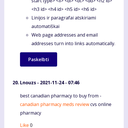
start type> <li> <dl> <dt> <dd> <h2 id>
<h3 id> <h4 id> <h5 id> <h6 id>
Linijos ir paragrafai atskiriami
automatiškai
Web page addresses and email
addresses turn into links automatically.
Lnouzs
- 2021-11-24 - 07:46
best canadian pharmacy to buy from -
Komentaras
canadian pharmacy meds review
cvs online
pharmacy
Like
0