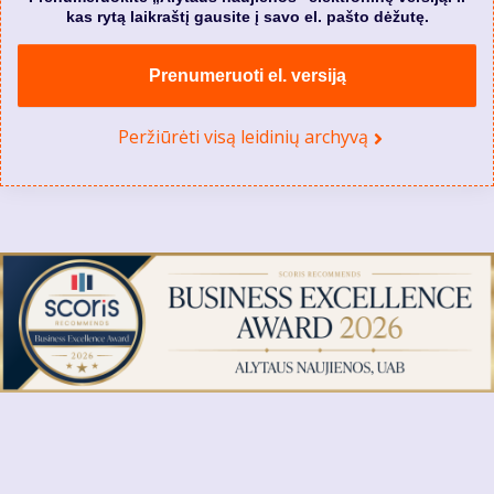
kas rytą laikraštį gausite į savo el. pašto dėžutę.
Prenumeruoti el. versiją
Peržiūrėti visą leidinių archyvą