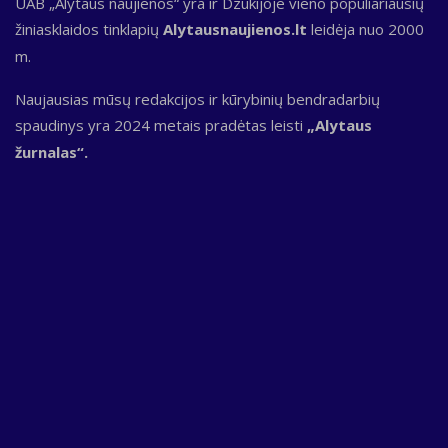
UAB „Alytaus naujienos“ yra ir Dzūkijoje vieno populiariausių
žiniasklaidos tinklapių
Alytausnaujienos.lt
leidėja nuo 2000
m.
Naujausias mūsų redakcijos ir kūrybinių bendradarbių
spaudinys yra 2024 metais pradėtas leisti
„Alytaus
žurnalas“.