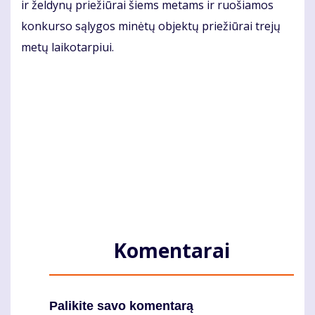
ir žel­dy­nų prie­žiū­rai šiems me­tams ir ruo­šia­mos
kon­kur­so są­ly­gos mi­nė­tų ob­jek­tų prie­žiū­rai tre­jų
me­tų lai­ko­tar­piui.
Komentarai
Palikite savo komentarą