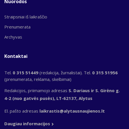
Nuorodos
Straipsniai iš laikraščio
Prenumerata
Archyvas
Kontaktai
Tel.
0 315 51449
(redakcija, žurnalistai). Tel.
0 315 51956
(prenumerata, reklama, skelbimai)
Redakcijos, priimamojo adresas
S. Dariaus ir S. Girėno g.
4-2 (nuo gatvės pusės), LT-62137, Alytus
El. pašto adresas
laikrastis@alytausnaujienos.lt
Daugiau informacijos