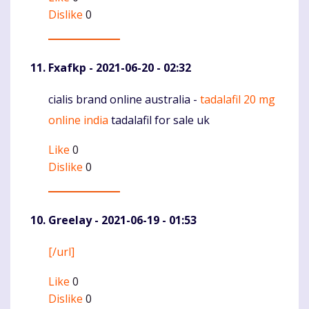
Dislike
0
Fxafkp
- 2021-06-20 - 02:32
cialis brand online australia -
tadalafil 20 mg
Komentaras
online india
tadalafil for sale uk
Like
0
Dislike
0
Greelay
- 2021-06-19 - 01:53
[/url]
Komentaras
Like
0
Dislike
0