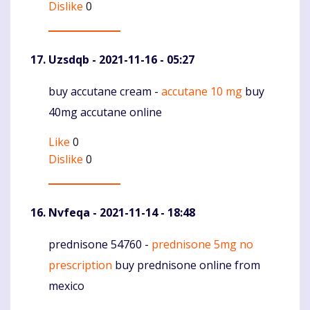
Dislike
0
Uzsdqb
- 2021-11-16 - 05:27
buy accutane cream -
accutane 10 mg
buy
Komentaras
40mg accutane online
Like
0
Dislike
0
Nvfeqa
- 2021-11-14 - 18:48
prednisone 54760 -
prednisone 5mg no
Komentaras
prescription
buy prednisone online from
mexico