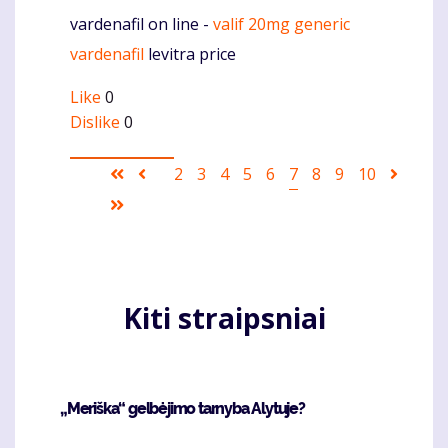
vardenafil on line -
valif 20mg generic
Komentaras
vardenafil
levitra price
Like
0
Dislike
0
Pagination
First
Ankstesnis
Puslapis
2
Puslapis
3
Puslapis
4
Puslapis
5
Puslapis
6
Current
7
Puslapis
8
Puslapis
9
Puslapis
10
Sekant
page
puslapis
page
puslap
Last
page
Kiti straipsniai
„Meriška“ gelbėjimo tarnyba Alytuje?