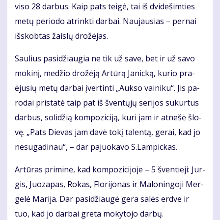
vi­so 28 dar­bus. Kaip pats tei­gė, tai iš dvi­de­šim­ties
me­tų pe­ri­odo at­rink­ti dar­bai. Nau­jau­sias – per­nai
iš­skob­tas žais­lų dro­žė­jas.
Sau­lius pa­si­džiau­gia ne tik už sa­ve, bet ir už sa­vo
mo­ki­nį, me­džio dro­žė­ją Ar­tū­rą Ja­nic­ką, ku­rio pra­
ėju­sių me­tų dar­bai įver­tin­ti „Auk­so vai­ni­ku“. Jis pa­
ro­dai pri­sta­tė taip pat iš šven­tų­jų se­ri­jos su­kur­tus
dar­bus, so­li­džią kom­po­zi­ci­ją, ku­ri jam ir at­ne­šė šlo­
vę. „Pats Die­vas jam da­vė to­kį ta­len­tą, ge­rai, kad jo
ne­su­ga­di­nau“, – dar pa­juo­ka­vo S.Lam­pic­kas.
Ar­tū­ras pri­mi­nė, kad kom­po­zi­ci­jo­je – 5 šven­tie­ji: Jur­
gis, Juo­za­pas, Ro­kas, Flo­ri­jo­nas ir Ma­lo­nin­go­ji Mer­
ge­lė Ma­ri­ja. Dar pa­si­džiau­gė ge­ra sa­lės erd­ve ir
tuo, kad jo dar­bai gre­ta mo­ky­to­jo dar­bų.