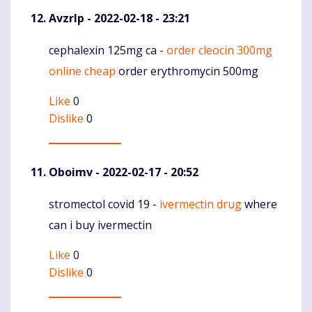
Avzrlp
- 2022-02-18 - 23:21
cephalexin 125mg ca -
order cleocin 300mg
Komentaras
online cheap
order erythromycin 500mg
Like
0
Dislike
0
Oboimv
- 2022-02-17 - 20:52
stromectol covid 19 -
ivermectin drug
where
Komentaras
can i buy ivermectin
Like
0
Dislike
0