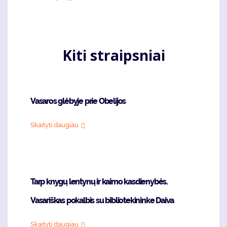
puslapis
page
Kiti straipsniai
Vasaros glėbyje prie Obelijos
Skaityti daugiau
Tarp knygų lentynų ir kaimo kasdienybės.
Vasariškas pokalbis su bibliotekininke Daiva
Skaityti daugiau