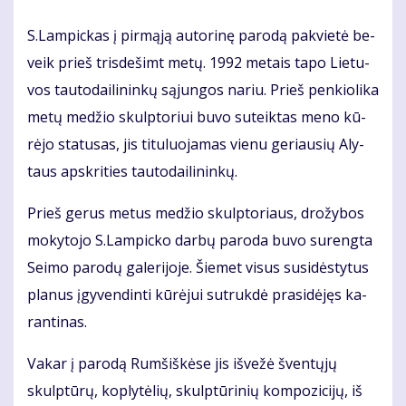
S.Lam­pic­kas į pir­mą­ją au­to­ri­nę pa­ro­dą pa­kvie­tė be­
veik prieš tris­de­šimt me­tų. 1992 me­tais ta­po Lie­tu­
vos tau­to­dai­li­nin­kų są­jun­gos na­riu. Prieš pen­kio­li­ka
me­tų me­džio skulp­to­riui bu­vo su­teik­tas me­no kū­
rė­jo sta­tu­sas, jis ti­tu­luo­ja­mas vie­nu ge­riau­sių Aly­
taus ap­skri­ties tau­to­dai­li­nin­kų.
Prieš ge­rus me­tus me­džio skulp­to­riaus, dro­žy­bos
mo­ky­to­jo S.Lam­pic­ko dar­bų pa­ro­da bu­vo su­reng­ta
Sei­mo pa­ro­dų ga­le­ri­jo­je. Šie­met vi­sus su­si­dės­ty­tus
pla­nus įgy­ven­din­ti kū­rė­jui su­truk­dė pra­si­dė­jęs ka­
ran­ti­nas.
Va­kar į pa­ro­dą Rum­šiš­kė­se jis iš­ve­žė šven­tų­jų
skulp­tū­rų, kop­ly­tė­lių, skulp­tū­ri­nių kom­po­zi­ci­jų, iš