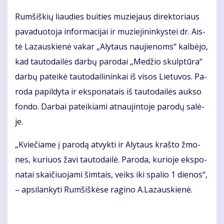
Rum­šiš­kių liau­dies bui­ties mu­zie­jaus di­rek­to­riaus
pa­va­duo­to­ja in­for­ma­ci­jai ir mu­zie­ji­nin­kys­tei dr. Ais­
tė La­zaus­kie­nė va­kar „Aly­taus nau­jie­noms“ kal­bė­jo,
kad tau­to­dai­lės dar­bų pa­ro­dai „Me­džio skulp­tū­ra“
dar­bų pa­tei­kė tau­to­dai­li­nin­kai iš vi­sos Lie­tu­vos. Pa­
ro­da pa­pil­dy­ta ir eks­po­na­tais iš tau­to­dai­lės auk­so
fon­do. Dar­bai pa­tei­kia­mi at­nau­jin­to­je pa­ro­dų sa­lė­
je.
„Kvie­čia­me į pa­ro­dą at­vyk­ti ir Aly­taus kraš­to žmo­
nes, ku­riuos ža­vi tau­to­dai­lė. Pa­ro­da, ku­rio­je eks­po­
na­tai skai­čiuo­ja­mi šim­tais, veiks iki spa­lio 1 die­nos“,
– ap­si­lan­ky­ti Rum­šiš­kė­se ra­gi­no A.La­zaus­kie­nė.