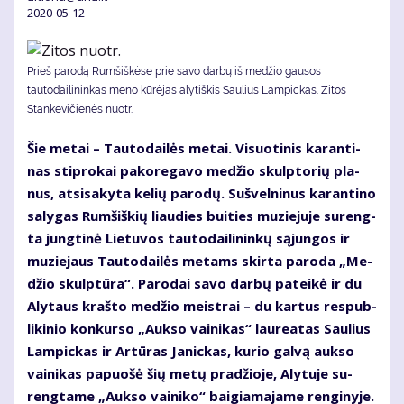
2020-05-12
Prieš parodą Rumšiškėse prie savo darbų iš medžio gausos
tautodailininkas meno kūrėjas alytiškis Saulius Lampickas. Zitos
Stankevičienės nuotr.
Šie me­tai – Tau­to­dai­lės me­tai. Vi­suo­ti­nis ka­ran­ti­
nas stip­ro­kai pa­ko­re­ga­vo me­džio skulp­to­rių pla­
nus, at­si­sa­ky­ta ke­lių pa­ro­dų. Su­švel­ni­nus ka­ran­ti­no
sa­ly­gas Rum­šiš­kių liau­dies bui­ties mu­zie­ju­je su­reng­
ta jung­ti­nė Lie­tu­vos tau­to­dai­li­nin­kų są­jun­gos ir
mu­zie­jaus Tau­to­dai­lės me­tams skir­ta pa­ro­da „Me­
džio skulp­tū­ra“. Pa­ro­dai sa­vo dar­bų pa­tei­kė ir du
Aly­taus kraš­to me­džio meist­rai – du kar­tus res­pub­
li­ki­nio kon­kur­so „Auk­so vai­ni­kas“ lau­re­a­tas Sau­lius
Lam­pic­kas ir Ar­tū­ras Ja­nic­kas, ku­rio gal­vą auk­so
vai­ni­kas pa­puo­šė šių me­tų pra­džio­je, Aly­tu­je su­
reng­ta­me „Auk­so vai­ni­ko“ bai­gia­ma­ja­me ren­gi­ny­je.