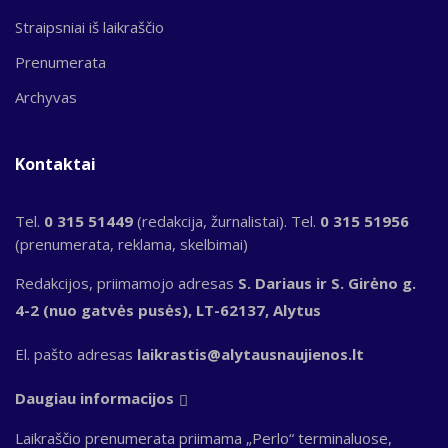
Straipsniai iš laikraščio
Prenumerata
Archyvas
Kontaktai
Tel.
0 315 51449
(redakcija, žurnalistai). Tel.
0 315 51956
(prenumerata, reklama, skelbimai)
Redakcijos, priimamojo adresas
S. Dariaus ir S. Girėno g.
4-2 (nuo gatvės pusės), LT-62137, Alytus
El. pašto adresas
laikrastis@alytausnaujienos.lt
Daugiau informacijos
Laikraščio prenumerata priimama „Perlo“ terminaluose,