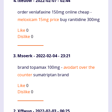
Ixeuow
- 2022-02-07 - 02:44
order venlafaxine 150mg online cheap -
Komentaras
meloxicam 15mg price
buy ranitidine 300mg
Like
0
Dislike
0
Msoerk
- 2022-02-04 - 23:21
brand topamax 100mg -
avodart over the
Komentaras
counter
sumatriptan brand
Like
0
Dislike
0
Xffwuq
- 2022-02-03 - 06:25