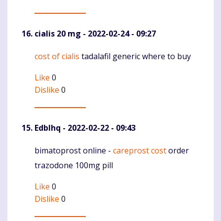
cialis 20 mg
- 2022-02-24 - 09:27
cost of cialis
tadalafil generic where to buy
Komentaras
Like
0
Dislike
0
Edblhq
- 2022-02-22 - 09:43
bimatoprost online -
careprost cost
order
Komentaras
trazodone 100mg pill
Like
0
Dislike
0