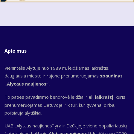
Apie mus
Vienintelis Alytuje nuo 1989 m. leidžiamas laikraštis,
daugiausia mieste ir rajone prenumeruojamas
spaudinys
„Alytaus naujienos“.
To paties pavadinimo bendrovė leidžia ir
el. laikraštį,
kuris
prenumeruojamas Lietuvoje ir kitur, kur gyvena, dirba,
poilsiauja alytiškiai.
UAB „Alytaus naujienos“ yra ir Dzūkijoje vieno populiariausių
žiniasklaidos tinklapių
Alytausnaujienos.lt
leidėja nuo 2000