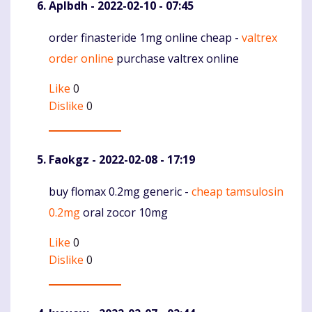
Aplbdh
- 2022-02-10 - 07:45
order finasteride 1mg online cheap -
valtrex
Komentaras
order online
purchase valtrex online
Like
0
Dislike
0
Faokgz
- 2022-02-08 - 17:19
buy flomax 0.2mg generic -
cheap tamsulosin
Komentaras
0.2mg
oral zocor 10mg
Like
0
Dislike
0