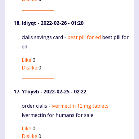
Idiyqt
- 2022-02-26 - 01:20
cialis savings card -
best pill for ed
best pill for
Komentaras
ed
Like
0
Dislike
0
Yfoyvb
- 2022-02-25 - 02:22
order cialis -
ivermectin 12 mg tablets
Komentaras
ivermectin for humans for sale
Like
0
Dislike
0