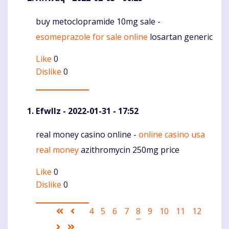
buy metoclopramide 10mg sale -
Komentaras
esomeprazole for sale online
losartan generic
Like
0
Dislike
0
Efwllz
- 2022-01-31 - 17:52
real money casino online -
online casino usa
Komentaras
real money
azithromycin 250mg price
Like
0
Dislike
0
Pagination
First
Ankstesnis
Puslapis
4
Puslapis
5
Puslapis
6
Puslapis
7
Current
8
Puslapis
9
Puslapis
10
Puslapis
11
Puslapis
12
page
puslapis
page
Sekantis
Last