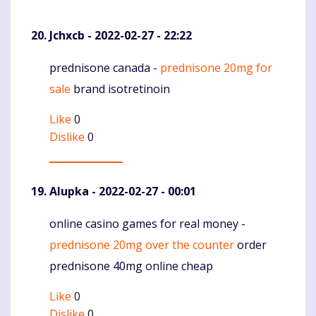
Jchxcb
- 2022-02-27 - 22:22
prednisone canada -
prednisone 20mg for
Komentaras
sale
brand isotretinoin
Like
0
Dislike
0
Alupka
- 2022-02-27 - 00:01
online casino games for real money -
Komentaras
prednisone 20mg over the counter
order
prednisone 40mg online cheap
Like
0
Dislike
0