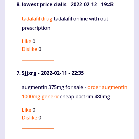
lowest price cialis
- 2022-02-12 - 19:43
tadalafil drug
tadalafil online with out
Komentaras
prescription
Like
0
Dislike
0
Sjjxrg
- 2022-02-11 - 22:35
augmentin 375mg for sale -
order augmentin
Komentaras
1000mg generic
cheap bactrim 480mg
Like
0
Dislike
0