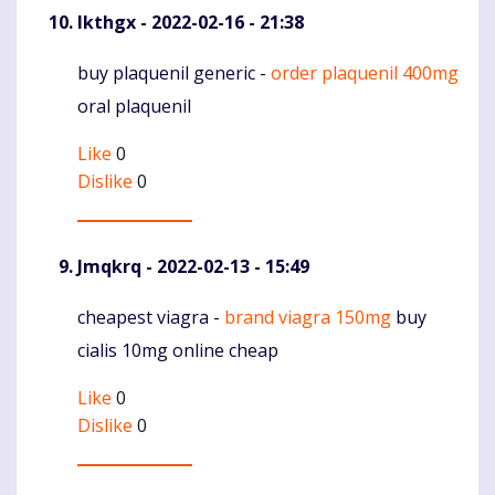
Ikthgx
- 2022-02-16 - 21:38
buy plaquenil generic -
order plaquenil 400mg
Komentaras
oral plaquenil
Like
0
Dislike
0
Jmqkrq
- 2022-02-13 - 15:49
cheapest viagra -
brand viagra 150mg
buy
Komentaras
cialis 10mg online cheap
Like
0
Dislike
0