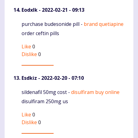
Eodxlk
- 2022-02-21 - 09:13
purchase budesonide pill -
brand quetiapine
Komentaras
order ceftin pills
Like
0
Dislike
0
Esdkiz
- 2022-02-20 - 07:10
sildenafil 50mg cost -
disulfiram buy online
Komentaras
disulfiram 250mg us
Like
0
Dislike
0