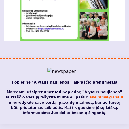
Popierinė "Alytaus naujienos" laikraščio prenumerata
Norėdami užsiprenumeruoti popierinę "Alytaus naujienos"
laikraščio versiją rašykite mums el. paštu:
skelbimai@ana.lt
ir nurodykite savo vardą, pavardę ir adresą, kuriuo turėtų
būti pristatomas laikraštis. Kai tik gausime jūsų laišką,
informuosime Jus dėl tolimesnių žingsnių.