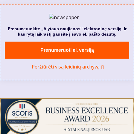
Prenumeruokite „Alytaus naujienos” elektroninę versiją. Ir
kas rytą laikraštį gausite į savo el. pašto dėžutę.
Prenumeruoti el. versiją
Peržiūrėti visą leidinių archyvą