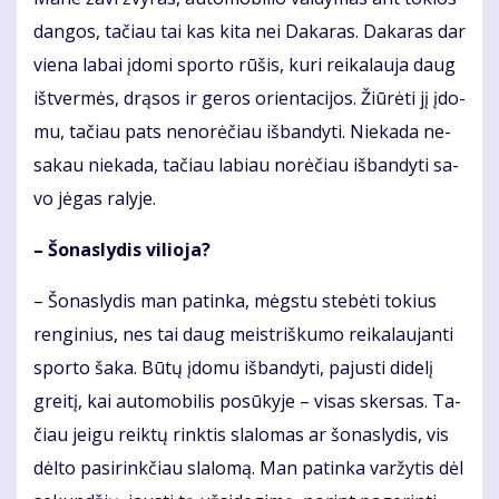
dan­gos, ta­čiau tai kas ki­ta nei Da­ka­ras. Da­ka­ras dar
vie­na la­bai įdo­mi spor­to rū­šis, ku­ri rei­ka­lau­ja daug
iš­tver­mės, drą­sos ir ge­ros orien­ta­ci­jos. Žiū­rė­ti jį įdo­
mu, ta­čiau pats ne­no­rė­čiau iš­ban­dy­ti. Nie­ka­da ne­
sa­kau nie­ka­da, ta­čiau la­biau no­rė­čiau iš­ban­dy­ti sa­
vo jė­gas ra­ly­je.
– Šo­nas­ly­dis vi­lio­ja?
– Šo­nas­ly­dis man pa­tin­ka, mėgs­tu ste­bė­ti to­kius
ren­gi­nius, nes tai daug meist­riš­ku­mo rei­ka­lau­jan­ti
spor­to ša­ka. Bū­tų įdo­mu iš­ban­dy­ti, pa­jus­ti di­de­lį
grei­tį, kai au­to­mo­bi­lis po­sū­ky­je – vi­sas sker­sas. Ta­
čiau jei­gu reik­tų rink­tis sla­lo­mas ar šo­nas­ly­dis, vis
dėl­to pa­si­rink­čiau sla­lo­mą. Man pa­tin­ka var­žy­tis dėl