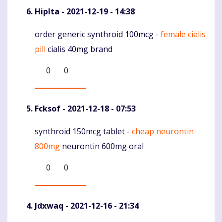
Hiplta
- 2021-12-19 - 14:38
order generic synthroid 100mcg -
female cialis
Komentaras
pill
cialis 40mg brand
0
0
Fcksof
- 2021-12-18 - 07:53
synthroid 150mcg tablet -
cheap neurontin
Komentaras
800mg
neurontin 600mg oral
0
0
Jdxwaq
- 2021-12-16 - 21:34