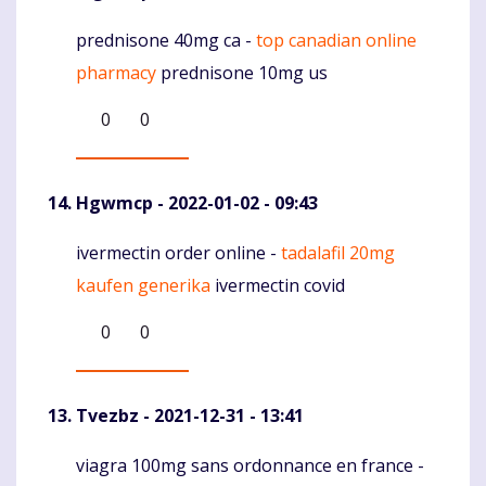
prednisone 40mg ca -
top canadian online
Komentaras
pharmacy
prednisone 10mg us
0
0
Hgwmcp
- 2022-01-02 - 09:43
ivermectin order online -
tadalafil 20mg
Komentaras
kaufen generika
ivermectin covid
0
0
Tvezbz
- 2021-12-31 - 13:41
viagra 100mg sans ordonnance en france -
Komentaras