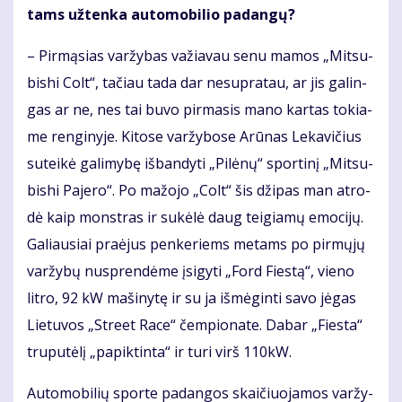
tams už­ten­ka au­to­mo­bi­lio pa­dan­gų?
– Pir­mą­sias var­žy­bas va­žia­vau se­nu ma­mos „Mit­su­
bis­hi Colt“, ta­čiau ta­da dar ne­su­pra­tau, ar jis ga­lin­
gas ar ne, nes tai bu­vo pir­ma­sis ma­no kar­tas to­kia­
me ren­gi­ny­je. Ki­to­se var­žy­bo­se Arū­nas Le­ka­vi­čius
su­tei­kė ga­li­my­bę iš­ban­dy­ti „Pi­lė­nų“ spor­ti­nį „Mit­su­
bis­hi Pa­je­ro“. Po ma­žo­jo „Colt“ šis dži­pas man at­ro­
dė kaip monst­ras ir su­kė­lė daug tei­gia­mų emo­ci­jų.
Ga­liau­siai pra­ėjus pen­ke­riems me­tams po pir­mų­jų
var­žy­bų nu­spren­dė­me įsi­gy­ti „Ford Fies­tą“, vie­no
lit­ro, 92 kW ma­ši­ny­tę ir su ja iš­mė­gin­ti sa­vo jė­gas
Lie­tu­vos „Stre­et Ra­ce“ čem­pio­na­te. Da­bar „Fies­ta“
tru­pu­tė­lį „pa­pik­tin­ta“ ir tu­ri virš 110kW.
Au­to­mo­bi­lių spor­te pa­dan­gos skai­čiuo­ja­mos var­žy­