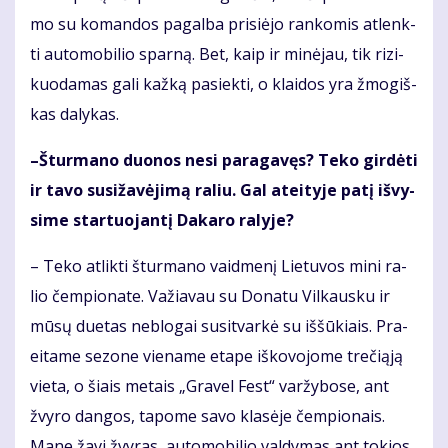
mo su ko­man­dos pa­gal­ba pri­si­ė­jo ran­ko­mis at­lenk­
ti au­to­mo­bi­lio spar­ną. Bet, kaip ir mi­nė­jau, tik ri­zi­
kuo­da­mas ga­li kaž­ką pa­siek­ti, o klai­dos yra žmo­giš­
kas da­ly­kas.
–Štur­ma­no duo­nos ne­si pa­ra­ga­vęs? Te­ko gir­dė­ti
ir ta­vo su­si­ža­vė­ji­mą ra­liu. Gal at­ei­ty­je pa­tį iš­vy­
si­me star­tuo­jan­tį Da­ka­ro ra­ly­je?
– Te­ko at­lik­ti štur­ma­no vaid­me­nį Lie­tu­vos mi­ni ra­
lio čem­pio­na­te. Va­žia­vau su Do­na­tu Vil­kaus­ku ir
mū­sų du­e­tas ne­blo­gai su­si­tvar­kė su iš­šū­kiais. Pra­
ei­ta­me se­zo­ne vie­na­me eta­pe iš­ko­vo­jo­me tre­či­ą­ją
vie­ta, o šiais me­tais „Gra­vel Fest“ var­žy­bo­se, ant
žvy­ro dan­gos, ta­po­me sa­vo kla­sė­je čem­pio­nais.
Ma­ne ža­vi žvy­ras, au­to­mo­bi­lio val­dy­mas ant to­kios