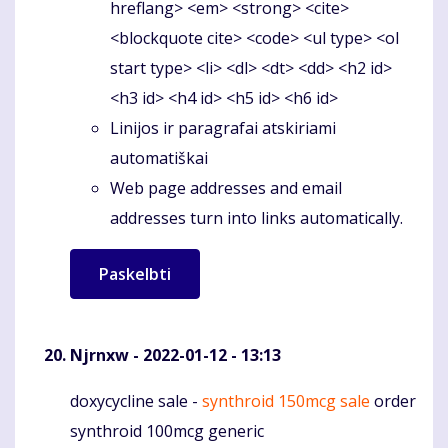
hreflang> <em> <strong> <cite>
<blockquote cite> <code> <ul type> <ol
start type> <li> <dl> <dt> <dd> <h2 id>
<h3 id> <h4 id> <h5 id> <h6 id>
Linijos ir paragrafai atskiriami
automatiškai
Web page addresses and email
addresses turn into links automatically.
Njrnxw
- 2022-01-12 - 13:13
doxycycline sale -
synthroid 150mcg sale
order
Komentaras
synthroid 100mcg generic