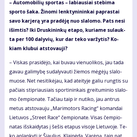
– Au­to­mo­bi­lių spor­tas – la­biau­siai ste­bi­ma
spor­to ša­ka. Ži­no­mi lenk­ty­ni­nin­kai pa­pras­tai
sa­vo kar­je­rą yra pra­dė­ję nuo sla­lo­mo. Pats ne­si
iš­im­tis? Iki Drus­ki­nin­kų eta­po, ku­ria­me su­lauk­
ta per 100 da­ly­vių, kur dar te­ko var­žy­tis? Ko­
kiam klu­bui at­sto­vau­ji?
– Vis­kas pra­si­dė­jo, kai bu­vau vie­nuo­li­kos, jau ta­da
ga­vau ga­li­my­bę su­da­ly­vau­ti žie­mos mė­gė­jų sla­lo­
muo­se. Net ne­si­ti­kė­jau, kad at­ei­ty­je ga­liu rung­tis su
pa­čiais stip­riau­siais spor­ti­nin­kais grei­tu­mi­nio sla­lo­
mo čem­pio­na­te. Ta­čiau taip ir nu­ti­ko, jau ant­rus
me­tus at­sto­vau­ju „Ma­ri­mo­tors Ra­cing“ ko­man­dai
Lie­tu­vos „Stre­et Ra­ce“ čem­pio­na­te. Vi­sas čem­pio­
na­tas iš­skai­dy­tas į še­šis eta­pus vi­so­je Lie­tu­vo­je. Te­
ko ap­lan­ky­ti ir Šiau­lius, Klai­pė­dą, Va­rė­ną, taip pat