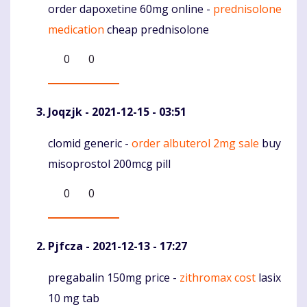
order dapoxetine 60mg online -
prednisolone
Komentaras
medication
cheap prednisolone
0
0
Joqzjk
- 2021-12-15 - 03:51
clomid generic -
order albuterol 2mg sale
buy
Komentaras
misoprostol 200mcg pill
0
0
Pjfcza
- 2021-12-13 - 17:27
pregabalin 150mg price -
zithromax cost
lasix
Komentaras
10 mg tab