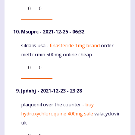
0
0
Msuprc
- 2021-12-25 - 06:32
sildalis usa -
finasteride 1mg brand
order
Komentaras
metformin 500mg online cheap
0
0
Jpdxhj
- 2021-12-23 - 23:28
plaquenil over the counter -
buy
Komentaras
hydroxychloroquine 400mg sale
valacyclovir
uk