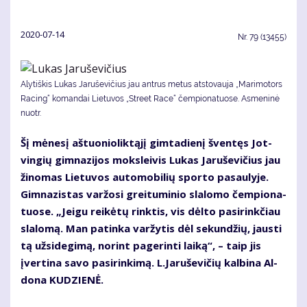
2020-07-14
Nr.
79 (13455)
Alytiškis Lukas Jaruševičius jau antrus metus atstovauja „Marimotors
Racing“ komandai Lietuvos „Street Race“ čempionatuose. Asmeninė
nuotr.
Šį mė­ne­sį aš­tuo­nio­lik­tą­jį gim­ta­die­nį šven­tęs Jot­
vin­gių gim­na­zi­jos moks­lei­vis Lu­kas Ja­ru­še­vi­čius jau
ži­no­mas Lie­tu­vos au­to­mo­bi­lių spor­to pa­sau­ly­je.
Gim­na­zis­tas var­žo­si grei­tu­mi­nio sla­lo­mo čem­pio­na­
tuo­se. „Jei­gu rei­kė­tų rink­tis, vis dėl­to pa­si­rink­čiau
sla­lo­mą. Man pa­tin­ka var­žy­tis dėl se­kun­džių, jaus­ti
tą už­si­de­gi­mą, no­rint pa­ge­rin­ti lai­ką“, – taip jis
įver­ti­na sa­vo pa­si­rin­ki­mą. L.Ja­ru­še­vi­čių kal­bi­na Al­
do­na KU­DZIE­NĖ.