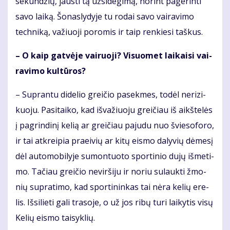
se­kun­džių, jaus­ti tą už­si­de­gi­mą, no­rint pa­ge­rin­ti
sa­vo lai­ką. Šo­nas­ly­dy­je tu ro­dai sa­vo vai­ra­vi­mo
tech­ni­ką, va­žiuo­ji po­ro­mis ir taip ren­kie­si taš­kus.
– O kaip gat­vė­je vai­ruo­ji? Vi­suo­met lai­kai­si vai­
ra­vi­mo kul­tū­ros?
– Su­pran­tu di­de­lio grei­čio pa­sek­mes, to­dėl ne­ri­zi­
kuo­ju. Pa­si­tai­ko, kad iš­va­žiuo­ju grei­čiau iš aikš­te­lės
į pa­grin­di­nį ke­lią ar grei­čiau pa­ju­du nuo švie­so­fo­ro,
ir tai at­krei­pia pra­ei­vių ar ki­tų eis­mo da­ly­vių dė­me­sį
dėl au­to­mo­bi­ly­je su­mon­tuo­to spor­ti­nio du­jų iš­me­ti­
mo. Ta­čiau grei­čio ne­vir­ši­ju ir no­riu su­lauk­ti žmo­
nių su­pra­ti­mo, kad spor­ti­nin­kas tai nė­ra ke­lių ere­
lis. Iš­si­lie­ti ga­li tra­so­je, o už jos ri­bų tu­ri lai­ky­tis vi­sų
Ke­lių eis­mo tai­syk­lių.