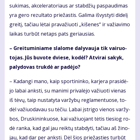
su­ki­mas, ak­ce­le­ra­to­riaus ar stab­džių pa­spau­di­mas
yra ge­ro re­zul­ta­to prie­žas­tis. Ga­li­ma iš­vys­ty­ti di­de­lį
grei­tį, ta­čiau lė­tai pra­va­žiuo­ti „ki­še­nes“ ir va­žia­vi­mo
lai­kas tur­būt ne­taps pats ge­riau­sias.
– Grei­tu­mi­nia­me sla­lo­me da­ly­vau­ja tik vai­ruo­
to­jas. Jūs bu­vo­te dvie­se, ko­dėl? At­vi­rai sa­kyk,
pa­ly­do­vas truk­dė ar pa­dė­jo?
– Ka­dan­gi ma­no, kaip spor­ti­nin­ko, kar­je­ra pra­si­dė­
jo la­bai anks­ti, su ma­ni­mi pri­va­lė­jo va­žiuo­ti vie­nas
iš tė­vų, taip nu­sta­ty­ta var­žy­bų reg­la­men­tuo­se, to­
dėl va­žiuo­da­vau su tė­čiu. La­bai įstri­go vie­nos var­žy­
bos, Drus­ki­nin­kuo­se, kai va­žiuo­jant tė­tis tie­siog ro­
dė ran­ka, kad gal jau reik­tų stab­dy­ti, ta­čiau aš ži­no­
jau, kad dar per anks­ti. Dėl šios prie­žas­ties tur­būt