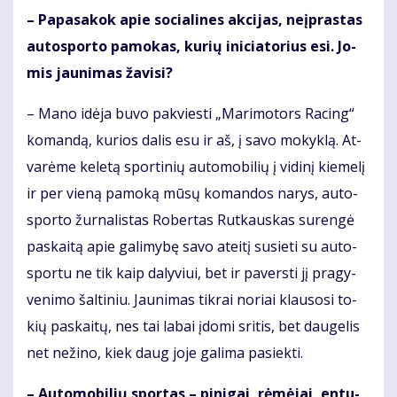
– Pa­pa­sa­kok apie so­cia­li­nes ak­ci­jas, ne­įpras­tas
au­to­spor­to pa­mo­kas, ku­rių ini­cia­to­rius esi. Jo­
mis jau­ni­mas ža­vi­si?
– Ma­no idė­ja bu­vo pa­kvies­ti „Ma­ri­mo­tors Ra­cing“
ko­man­dą, ku­rios da­lis esu ir aš, į sa­vo mo­kyk­lą. At­
va­rė­me ke­le­tą spor­ti­nių au­to­mo­bi­lių į vi­di­nį kie­me­lį
ir per vie­ną pa­mo­ką mū­sų ko­man­dos na­rys, au­to­
spor­to žur­na­lis­tas Ro­ber­tas Rut­kaus­kas su­ren­gė
pa­skai­tą apie ga­li­my­bę sa­vo at­ei­tį su­sie­ti su au­to­
spor­tu ne tik kaip da­ly­viui, bet ir pa­vers­ti jį pra­gy­
ve­ni­mo šal­ti­niu. Jau­ni­mas tik­rai no­riai klau­so­si to­
kių pa­skai­tų, nes tai la­bai įdo­mi sri­tis, bet dau­ge­lis
net ne­ži­no, kiek daug jo­je ga­li­ma pa­siek­ti.
– Au­to­mo­bi­lių spor­tas – pi­ni­gai, rė­mė­jai, en­tu­