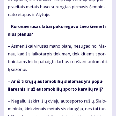
pra­ei­tais me­tais bu­vo su­reng­tas pir­ma­sis čem­pio­
na­to eta­pas ir Aly­tu­je.
– Ko­ro­na­vi­ru­sas la­bai pa­ko­re­ga­vo ta­vo šie­me­ti­
nius pla­nus?
– As­me­niš­kai vi­ru­sas ma­no pla­nų ne­su­ga­di­no. Ma­
nau, kad šis lai­ko­tar­pis tiek man, tiek ki­tiems spor­
ti­nin­kams lei­do pa­baig­ti dar­bus ruo­šiant au­to­mo­bi­
lį se­zo­nui.
– Ar iš tik­rų­jų au­to­mo­bi­lių sla­lo­mas yra po­pu­
lia­res­nis ir už au­to­mo­bi­lių spor­to ka­ra­lių ra­lį?
– Ne­ga­liu iš­skir­ti šių dvie­jų au­to­spor­to rū­šių. Sla­lo­
mi­nin­kų kiek­vie­nais me­tais vis dau­gė­ja, nes tai tur­