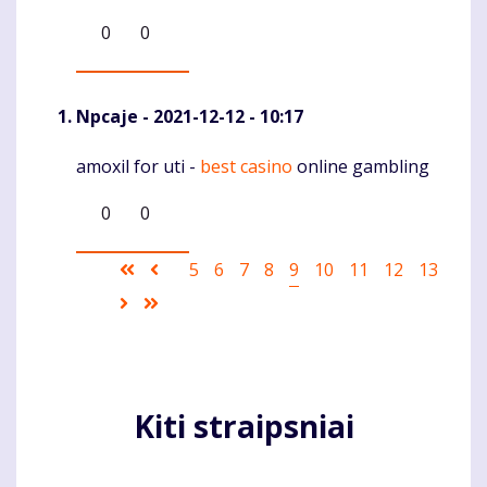
0
0
Npcaje
- 2021-12-12 - 10:17
amoxil for uti -
best casino
online gambling
Komentaras
0
0
Pagination
First
Ankstesnis
Puslapis
5
Puslapis
6
Puslapis
7
Puslapis
8
Current
9
Puslapis
10
Puslapis
11
Puslapis
12
Puslapis
13
page
puslapis
page
Sekantis
Last
puslapis
page
Kiti straipsniai