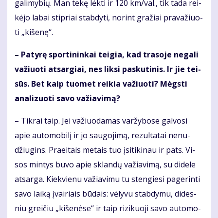
ga­li­my­bių. Man te­kę lėk­ti ir 120 km/val., tik ta­da rei­
kė­jo la­bai stip­riai stab­dy­ti, no­rint gra­žiai pra­va­žiuo­
ti „ki­še­nę“.
– Pa­ty­rę spor­ti­nin­kai tei­gia, kad tra­so­je ne­ga­li
va­žiuo­ti at­sar­giai, nes lik­si pas­ku­ti­nis. Ir jie tei­
sūs. Bet kaip tuo­met rei­kia va­žiuo­ti? Mėgs­ti
ana­li­zuo­ti sa­vo va­žia­vi­mą?
– Tik­rai taip. Jei va­žiuo­da­mas var­žy­bo­se gal­vo­si
apie au­to­mo­bi­lį ir jo sau­go­ji­mą, re­zul­ta­tai ne­nu­
džiu­gins. Pra­ei­tais me­tais tuo įsi­ti­ki­nau ir pats. Vi­
sos min­tys bu­vo apie sklan­dų va­žia­vi­mą, su di­de­le
at­sar­ga. Kiek­vie­nu va­žia­vi­mu tu sten­gie­si pa­ge­rin­ti
sa­vo lai­ką įvai­riais bū­dais: vė­ly­vu stab­dy­mu, di­des­
niu grei­čiu „ki­še­nė­se“ ir taip ri­zi­kuo­ji sa­vo au­to­mo­