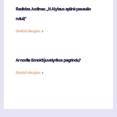
Radistas Justinas: „Iš Alytaus aplink pasaulio
rutulį“
Skaityti daugiau
Ar norite išmokti juvelyrikos pagrindų?
Skaityti daugiau