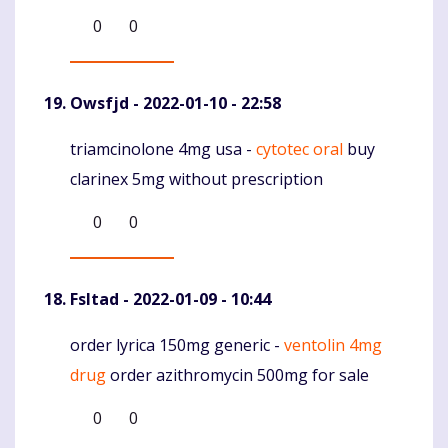
0
0
Owsfjd
- 2022-01-10 - 22:58
triamcinolone 4mg usa -
cytotec oral
buy
Komentaras
clarinex 5mg without prescription
0
0
Fsltad
- 2022-01-09 - 10:44
order lyrica 150mg generic -
ventolin 4mg
Komentaras
drug
order azithromycin 500mg for sale
0
0