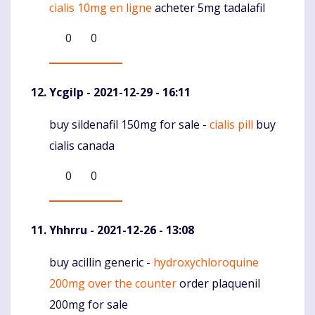
cialis 10mg en ligne
acheter 5mg tadalafil
0
0
Ycgilp
- 2021-12-29 - 16:11
buy sildenafil 150mg for sale -
cialis pill
buy
Komentaras
cialis canada
0
0
Yhhrru
- 2021-12-26 - 13:08
buy acillin generic -
hydroxychloroquine
Komentaras
200mg over the counter
order plaquenil
200mg for sale