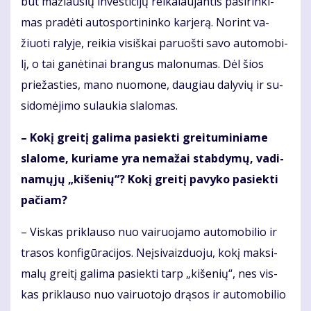
būt ma­žiau­sių in­ves­ti­ci­jų rei­ka­lau­jan­tis pa­si­rin­ki­
mas pra­dė­ti au­to­spor­ti­nin­ko kar­je­rą. No­rint va­
žiuo­ti ra­ly­je, rei­kia vi­siš­kai pa­ruoš­ti sa­vo au­to­mo­bi­
lį, o tai ga­nė­ti­nai bran­gus ma­lo­nu­mas. Dėl šios
prie­žas­ties, ma­no nuo­mo­ne, dau­giau da­ly­vių ir su­
si­do­mė­ji­mo su­lau­kia sla­lo­mas.
– Ko­kį grei­tį ga­li­ma pa­siek­ti grei­tu­mi­nia­me
sla­lo­me, ku­ria­me yra ne­ma­žai stab­dy­mų, va­di­
na­mų­jų „ki­še­nių“? Ko­kį grei­tį pa­vy­ko pa­siek­ti
pa­čiam?
– Vis­kas pri­klau­so nuo vai­ruo­ja­mo au­to­mo­bi­lio ir
tra­sos kon­fi­gū­ra­ci­jos. Ne­įsi­vaiz­duo­ju, ko­kį mak­si­
ma­lų grei­tį ga­li­ma pa­siek­ti tarp „ki­še­nių“, nes vis­
kas pri­klau­so nuo vai­ruo­to­jo drą­sos ir au­to­mo­bi­lio