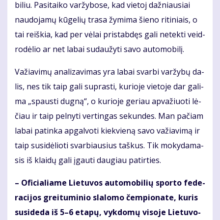
bi­liu. Pa­si­tai­ko var­žy­bo­se, kad vie­toj daž­niau­siai
nau­do­ja­mų kū­ge­lių tra­sa žy­mi­ma šie­no ri­ti­niais, o
tai reiš­kia, kad per vė­lai pri­stab­dęs ga­li ne­tek­ti veid­
ro­dė­lio ar net la­bai su­dau­žy­ti sa­vo au­to­mo­bi­lį.
Va­žia­vi­mų ana­li­za­vi­mas yra la­bai svar­bi var­žy­bų da­
lis, nes tik taip ga­li su­pras­ti, ku­rio­je vie­to­je dar ga­li­
ma „spaus­ti dug­ną“, o ku­rio­je ge­riau ap­va­žiuo­ti lė­
čiau ir taip pel­ny­ti ver­tin­gas se­kun­des. Man pa­čiam
la­bai pa­tin­ka ap­gal­vo­ti kiek­vie­ną sa­vo va­žia­vi­mą ir
taip su­si­dė­lio­ti svar­biau­sius taš­kus. Tik mo­ky­da­ma­
sis iš klai­dų ga­li įgau­ti dau­giau pa­tir­ties.
– Ofi­cia­lia­me Lie­tu­vos au­to­mo­bi­lių spor­to fe­de­
ra­ci­jos grei­tu­mi­nio sla­lo­mo čem­pio­na­te, ku­ris
su­si­de­da iš 5–6 eta­pų, vyk­do­mų vi­so­je Lie­tu­vo­