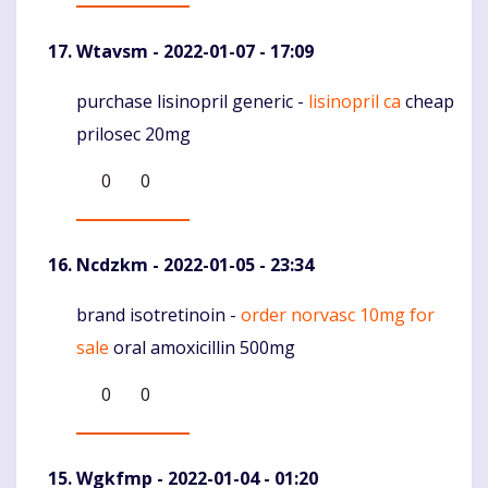
Wtavsm
- 2022-01-07 - 17:09
purchase lisinopril generic -
lisinopril ca
cheap
Komentaras
prilosec 20mg
0
0
Ncdzkm
- 2022-01-05 - 23:34
brand isotretinoin -
order norvasc 10mg for
Komentaras
sale
oral amoxicillin 500mg
0
0
Wgkfmp
- 2022-01-04 - 01:20