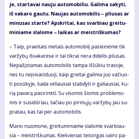
je, star­ta­vai nau­ju au­to­mo­bi­liu. Ga­li­ma sa­ky­ti,
iš va­ka­ro gau­tu. Nau­jas au­to­mo­bi­lis – pliu­sas ar
mi­nu­sas star­te? Ap­skri­tai, kas svar­biau grei­tu­
mi­nia­me sla­lo­me – lai­kas ar meist­riš­ku­mas?
– Taip, pra­ei­tais me­tais au­to­mo­bi­lį pa­si­ė­mė­me tik
var­žy­bų iš­va­ka­rė­se ir tai tik­rai nė­ra di­de­lis pliu­sas.
Ne­pa­žįs­ta­mas au­to­mo­bi­lis tam­pa iš­šū­kiu tra­so­je,
nes tu ne­įsi­vaiz­duo­ji, kaip grei­tai ga­li­ma juo va­žiuo­
ti po­sū­ky­je, ka­da vė­liau­siai stab­dy­ti ir ga­liau­siai, ku­
rią pa­va­rą pa­si­rink­ti. Su vi­so­mis šio­mis pro­ble­mo­
mis ir su­si­dū­riau, ta­čiau po pir­mų­jų var­žy­bų jau su­
pra­tau, kas tai per au­to­mo­bi­lis.
Ma­no nuo­mo­ne, grei­tu­mi­nia­me sla­lo­me svar­biau­
sia – meist­riš­ku­mas. Kiek­vie­nas tei­sin­gas vai­ro pa­