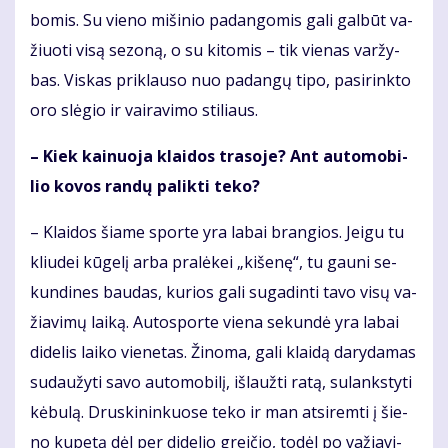
bo­mis. Su vie­no mi­ši­nio pa­dan­go­mis ga­li gal­būt va­
žiuo­ti vi­są se­zo­ną, o su ki­to­mis – tik vie­nas var­žy­
bas. Vis­kas pri­klau­so nuo pa­dan­gų ti­po, pa­si­rink­to
oro slė­gio ir vai­ra­vi­mo sti­liaus.
– Kiek kai­nuo­ja klai­dos tra­so­je? Ant au­to­mo­bi­
lio ko­vos ran­dų pa­lik­ti te­ko?
– Klai­dos šia­me spor­te yra la­bai bran­gios. Jei­gu tu
kliu­dei kū­ge­lį ar­ba pra­lė­kei „ki­še­nę“, tu gau­ni se­
kun­di­nes bau­das, ku­rios ga­li su­ga­din­ti ta­vo vi­sų va­
žia­vi­mų lai­ką. Au­to­spor­te vie­na se­kun­dė yra la­bai
di­de­lis lai­ko vie­ne­tas. Ži­no­ma, ga­li klai­dą da­ry­da­mas
su­dau­žy­ti sa­vo au­to­mo­bi­lį, iš­lauž­ti ra­tą, su­lanks­ty­ti
kė­bu­lą. Drus­ki­nin­kuo­se te­ko ir man at­si­rem­ti į šie­
no ku­pe­tą dėl per di­de­lio grei­čio, to­dėl po va­žia­vi­