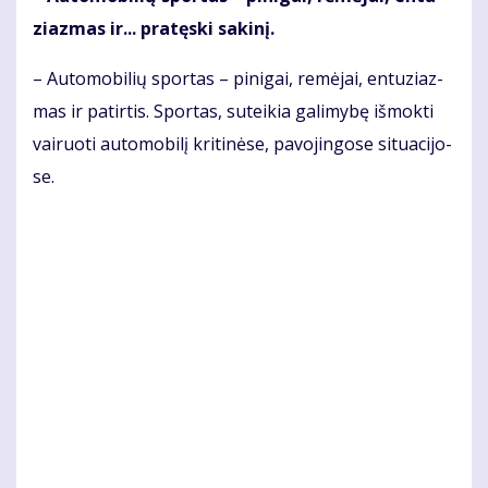
ziaz­mas ir... pra­tęs­ki sa­ki­nį.
– Au­to­mo­bi­lių spor­tas – pi­ni­gai, re­mė­jai, en­tu­ziaz­
mas ir pa­tir­tis. Spor­tas, su­tei­kia ga­li­my­bę iš­mok­ti
vai­ruo­ti au­to­mo­bi­lį kri­ti­nė­se, pa­vo­jin­go­se si­tu­a­ci­jo­
se.