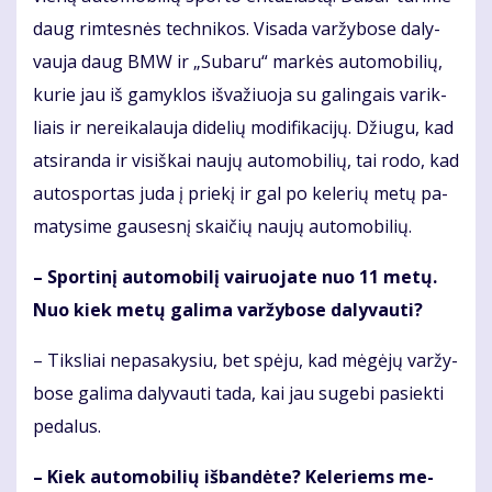
daug rim­tes­nės tech­ni­kos. Vi­sa­da var­žy­bo­se da­ly­
vau­ja daug BMW ir „Su­ba­ru“ mar­kės au­to­mo­bi­lių,
ku­rie jau iš ga­myk­los iš­va­žiuo­ja su ga­lin­gais va­rik­
liais ir ne­rei­ka­lau­ja di­de­lių mo­di­fi­ka­ci­jų. Džiu­gu, kad
at­si­ran­da ir vi­siš­kai nau­jų au­to­mo­bi­lių, tai ro­do, kad
au­to­spor­tas ju­da į prie­kį ir gal po ke­le­rių me­tų pa­
ma­ty­si­me gau­ses­nį skai­čių nau­jų au­to­mo­bi­lių.
– Spor­ti­nį au­to­mo­bi­lį vai­ruo­ja­te nuo 11 me­tų.
Nuo kiek me­tų ga­li­ma var­žy­bo­se da­ly­vau­ti?
– Tiks­liai ne­pa­sa­ky­siu, bet spė­ju, kad mė­gė­jų var­žy­
bo­se ga­li­ma da­ly­vau­ti ta­da, kai jau su­ge­bi pa­siek­ti
pe­da­lus.
– Kiek au­to­mo­bi­lių iš­ban­dė­te? Ke­le­riems me­