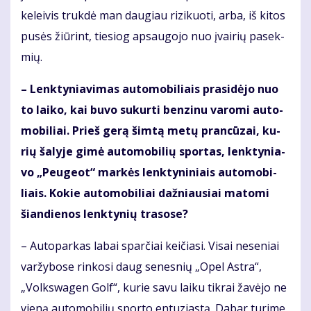
ke­lei­vis truk­dė man dau­giau ri­zi­kuo­ti, ar­ba, iš ki­tos
pu­sės žiū­rint, tie­siog ap­sau­go­jo nuo įvai­rių pa­sek­
mių.
– Lenk­ty­nia­vi­mas au­to­mo­bi­liais pra­si­dė­jo nuo
to lai­ko, kai bu­vo su­kur­ti ben­zi­nu va­ro­mi au­to­
mo­bi­liai. Prieš ge­rą šim­tą me­tų pran­cū­zai, ku­
rių ša­ly­je gi­mė au­to­mo­bi­lių spor­tas, lenk­ty­nia­
vo „Peu­ge­ot“ mar­kės lenk­ty­ni­niais au­to­mo­bi­
liais. Ko­kie au­to­mo­bi­liai daž­niau­siai ma­to­mi
šian­die­nos lenk­ty­nių tra­so­se?
– Au­to­par­kas la­bai spar­čiai kei­čia­si. Vi­sai ne­se­niai
var­žy­bo­se rin­ko­si daug se­nes­nių „Opel Ast­ra“,
„Volks­wa­gen Golf“, ku­rie sa­vu lai­ku tik­rai ža­vė­jo ne
vie­ną au­to­mo­bi­lių spor­to en­tu­zias­tą. Da­bar tu­ri­me