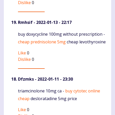
Dislike
0
Rmhsif
- 2022-01-13 - 22:17
buy doxycycline 100mg without prescription -
Komentaras
cheap prednisolone 5mg
cheap levothyroxine
Like
0
Dislike
0
Dfzmks
- 2022-01-11 - 23:30
triamcinolone 10mg ca -
buy cytotec online
Komentaras
cheap
desloratadine 5mg price
Like
0