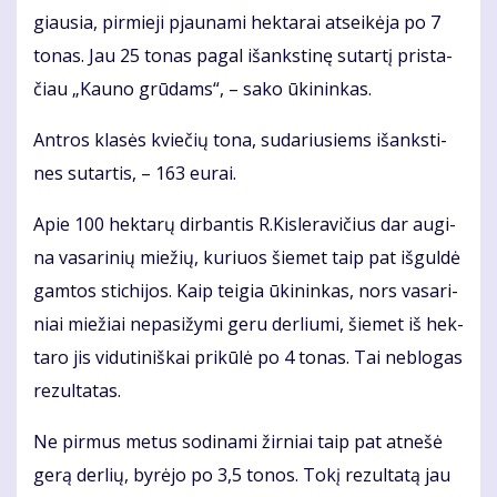
giau­sia, pir­mie­ji pjau­na­mi hek­ta­rai at­sei­kė­ja po 7
to­nas. Jau 25 to­nas pa­gal iš­anks­ti­nę su­tar­tį pri­sta­
čiau „Kau­no grū­dams“, – sa­ko ūki­nin­kas.
Ant­ros kla­sės kvie­čių to­na, su­da­riu­siems iš­anks­ti­
nes su­tar­tis, – 163 eu­rai.
Apie 100 hek­ta­rų dir­ban­tis R.Kis­le­ra­vi­čius dar au­gi­
na va­sa­ri­nių mie­žių, ku­riuos šie­met taip pat iš­gul­dė
gam­tos sti­chi­jos. Kaip tei­gia ūki­nin­kas, nors va­sa­ri­
niai mie­žiai ne­pa­si­žy­mi ge­ru der­liu­mi, šie­met iš hek­
ta­ro jis vi­du­ti­niš­kai pri­kū­lė po 4 to­nas. Tai ne­blo­gas
re­zul­ta­tas.
Ne pir­mus me­tus so­di­na­mi žir­niai taip pat at­ne­šė
ge­rą der­lių, by­rė­jo po 3,5 to­nos. To­kį re­zul­ta­tą jau