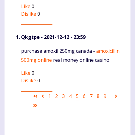
Like
0
Dislike
0
Qkgtpe
- 2021-12-12 - 23:59
purchase amoxil 250mg canada -
amoxicillin
Komentaras
500mg online
real money online casino
Like
0
Dislike
0
Pagination
First
Ankstesnis
Puslapis
1
Puslapis
2
Puslapis
3
Puslapis
4
Current
5
Puslapis
6
Puslapis
7
Puslapis
8
Puslapis
9
Sekanti
page
puslapis
page
puslapi
Last
page