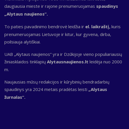
daugiausia mieste ir rajone prenumeruojamas
spaudinys
„Alytaus naujienos“.
To paties pavadinimo bendrovė leidžia ir
el. laikraštį,
kuris
prenumeruojamas Lietuvoje ir kitur, kur gyvena, dirba,
poilsiauja alytiškiai.
UAB „Alytaus naujienos“ yra ir Dzūkijoje vieno populiariausių
žiniasklaidos tinklapių
Alytausnaujienos.lt
leidėja nuo 2000
m.
Naujausias mūsų redakcijos ir kūrybinių bendradarbių
spaudinys yra 2024 metais pradėtas leisti
„Alytaus
žurnalas“.