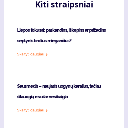
Kiti straipsniai
Liepos fokusai: paskandins, iškepins ar prižadins
septynis brolius miegančius?
Skaityti daugiau
Sausmedis – naujasis uogynų karalius, tačiau
šilauogių era dar nesibaigia
Skaityti daugiau