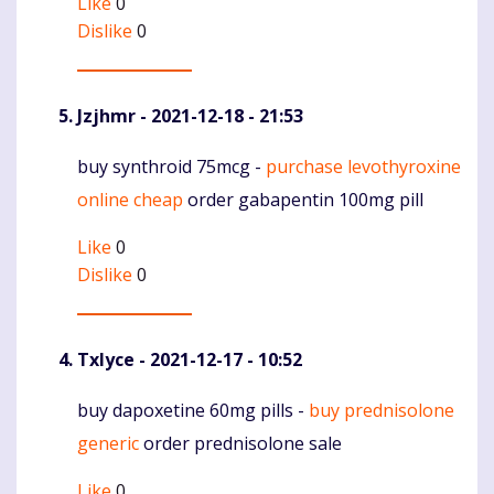
Like
0
Dislike
0
Jzjhmr
- 2021-12-18 - 21:53
buy synthroid 75mcg -
purchase levothyroxine
Komentaras
online cheap
order gabapentin 100mg pill
Like
0
Dislike
0
Txlyce
- 2021-12-17 - 10:52
buy dapoxetine 60mg pills -
buy prednisolone
Komentaras
generic
order prednisolone sale
Like
0