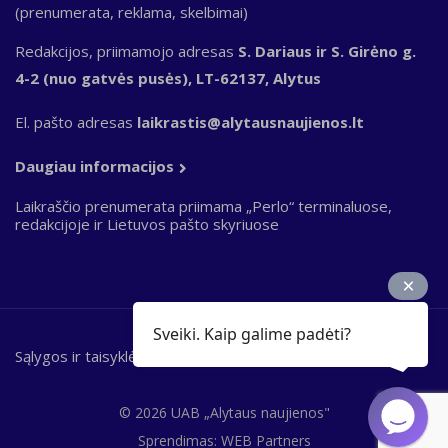
(prenumerata, reklama, skelbimai)
Redakcijos, priimamojo adresas
S. Dariaus ir S. Girėno g.
4-2 (nuo gatvės pusės), LT-62137, Alytus
El. pašto adresas
laikrastis@alytausnaujienos.lt
Daugiau informacijos
Laikraščio prenumerata priimama „Perlo“ terminaluose,
redakcijoje ir Lietuvos pašto skyriuose
Sveiki. Kaip galime padėti?
Sąlygos ir taisyklės
Bottom
footer
© 2026 UAB „Alytaus naujienos"
Sprendimas:
WEB Partners