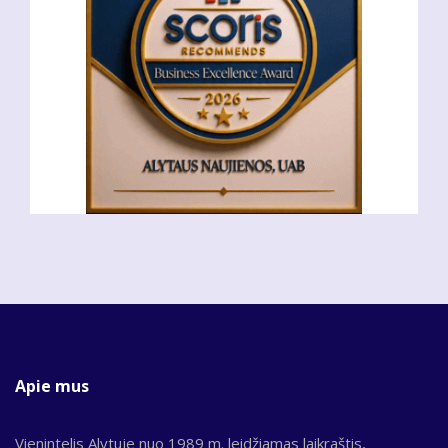
Apie mus
Vienintelis Alytuje nuo 1989 m. leidžiamas laikraštis,