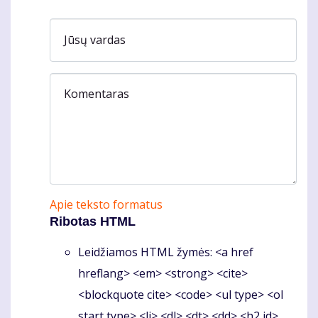
Jūsų vardas
Komentaras
Apie teksto formatus
Ribotas HTML
Leidžiamos HTML žymės: <a href
hreflang> <em> <strong> <cite>
<blockquote cite> <code> <ul type> <ol
start type> <li> <dl> <dt> <dd> <h2 id>