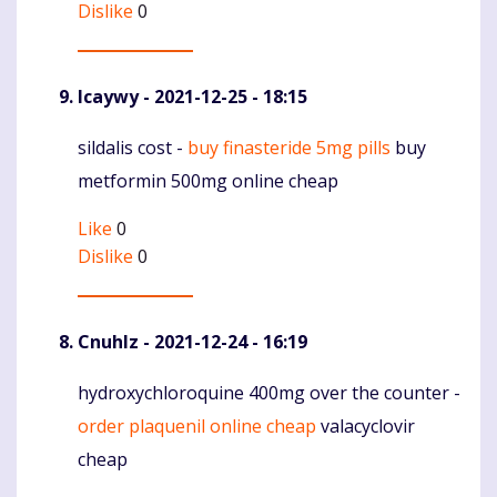
Dislike
0
Icaywy
- 2021-12-25 - 18:15
sildalis cost -
buy finasteride 5mg pills
buy
Komentaras
metformin 500mg online cheap
Like
0
Dislike
0
Cnuhlz
- 2021-12-24 - 16:19
hydroxychloroquine 400mg over the counter -
Komentaras
order plaquenil online cheap
valacyclovir
cheap