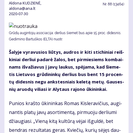
Aldona KUDZIENĖ,
Nr.
88 (13464)
aldona@ana.lt
2020-07-30
Grūdų augintojų asociacija: derlius šiemet bus apie 15 proc. didesnis.
Gedimino Bartuškos (ELTA) nuotr.
Ša­ly­je vy­ra­vu­sios liū­tys, aud­ros ir ki­ti sti­chi­niai reiš­
ki­niai der­liui pa­da­rė ža­los, bet pir­mie­siems kom­bai­
nams iš­va­žia­vus į ja­vų lau­kus, spė­ja­ma, kad šie­me­
tis Lie­tu­vos grū­di­nin­kų der­lius bus bent 15 pro­cen­
tų di­des­nis ne­gu anks­tes­niais ke­le­tą me­tų. Gau­ses­
nių aruo­dų vi­lia­si ir Aly­taus ra­jo­no ūki­nin­kai.
Pu­nios kraš­to ūki­nin­kas Ro­mas Kis­le­ra­vi­čius, au­gi­
nan­tis pla­tų ja­vų asor­ti­men­tą, pir­muo­ju der­liu­mi
džiau­gia­si. „Vie­ną ki­tą kul­tū­rą vė­jai iš­gul­dė, bet
ben­dras re­zul­ta­tas ge­ras. Kvie­čių, ku­rių sė­jęs dau­