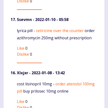
Dislike
0
Ssevmn
- 2022-01-10 - 05:58
lyrica pill -
cetirizine over the counter
order
Komentaras
azithromycin 250mg without prescription
Like
0
Dislike
0
Xlxjxr
- 2022-01-08 - 13:42
cost lisinopril 10mg -
order atenolol 100mg
Komentaras
pill
buy prilosec 10mg online
Like
0
Dislike
0