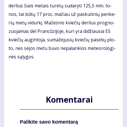
der­lius šiais me­tais tu­rė­tų su­da­ry­ti 125,5 mln. to­
nos, tai bū­tų 17 proc. ma­žiau už pas­ku­ti­nių pen­ke­
rių me­tų vi­dur­kį. Ma­žes­nis kvie­čių der­lius prog­no­
zuo­ja­mas dėl Pran­cū­zi­jo­je, ku­ri yra di­džiau­sia ES
kvie­čių au­gin­to­ja, su­ma­žė­ju­sių kvie­čių pa­sė­lių plo­
to, nes sė­jos me­tu bu­vo ne­pa­lan­kios me­te­o­ro­lo­gi­
nės są­ly­gos.
Komentarai
Palikite savo komentarą