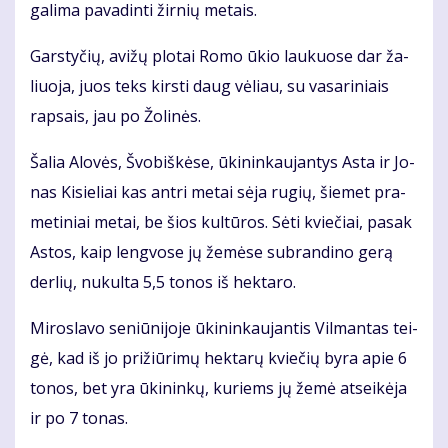
ga­li­ma pa­va­din­ti žir­nių me­tais.
Gars­ty­čių, avi­žų plo­tai Ro­mo ūkio lau­kuo­se dar ža­
liuo­ja, juos teks kirs­ti daug vė­liau, su va­sa­ri­niais
rap­sais, jau po Žo­li­nės.
Ša­lia Alo­vės, Švo­biš­kė­se, ūki­nin­kau­jan­tys As­ta ir Jo­
nas Ki­sie­liai kas an­tri me­tai sė­ja ru­gių, šie­met pra­
me­ti­niai me­tai, be šios kul­tū­ros. Sė­ti kvie­čiai, pa­sak
As­tos, kaip leng­vo­se jų že­mė­se su­bran­di­no ge­rą
der­lių, nu­kul­ta 5,5 to­nos iš hek­ta­ro.
Mi­ros­la­vo se­niū­ni­jo­je ūki­nin­kau­jan­tis Vil­man­tas tei­
gė, kad iš jo pri­žiū­ri­mų hek­ta­rų kvie­čių by­ra apie 6
to­nos, bet yra ūki­nin­kų, ku­riems jų že­mė at­sei­kė­ja
ir po 7 to­nas.