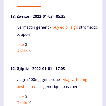
Zaeize
- 2022-01-03 - 05:35
ivermectin generic -
buy ed pills gb
stromectol
Komentaras
coupon
Like
0
Dislike
0
Gjipdz
- 2022-01-01 - 17:03
viagra 100mg generique -
viagra 100mg
Komentaras
bestellen
cialis generique pas cher
Like
0
Dislike
0