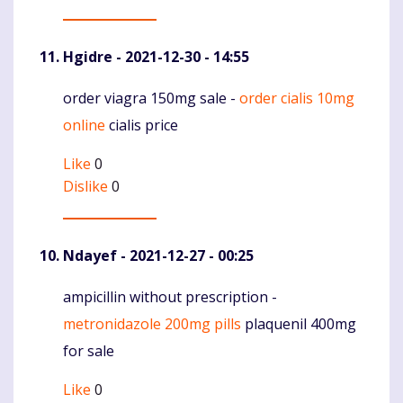
Hgidre
- 2021-12-30 - 14:55
order viagra 150mg sale -
order cialis 10mg
Komentaras
online
cialis price
Like
0
Dislike
0
Ndayef
- 2021-12-27 - 00:25
ampicillin without prescription -
Komentaras
metronidazole 200mg pills
plaquenil 400mg
for sale
Like
0