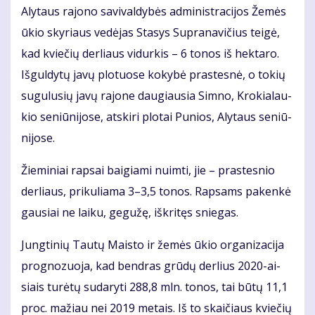
Aly­taus ra­jo­no sa­vi­val­dy­bės ad­mi­nist­ra­ci­jos Že­mės
ūkio sky­riaus ve­dė­jas Sta­sys Su­pra­na­vi­čius tei­gė,
kad kvie­čių der­liaus vi­dur­kis – 6 to­nos iš hek­ta­ro.
Iš­gul­dy­tų ja­vų plo­tuo­se ko­ky­bė pra­stes­nė, o to­kių
su­gu­lu­sių ja­vų ra­jo­ne dau­giau­sia Sim­no, Kro­kia­lau­
kio se­niū­ni­jo­se, at­ski­ri plo­tai Pu­nios, Aly­taus se­niū­
ni­jo­se.
Žie­mi­niai rap­sai bai­gia­mi nuim­ti, jie – pras­tes­nio
der­liaus, pri­ku­lia­ma 3–3,5 to­nos. Rap­sams pa­ken­kė
gau­siai ne lai­ku, ge­gu­žę, iš­kri­tęs snie­gas.
Jung­ti­nių Tau­tų Mais­to ir že­mės ūkio or­ga­ni­za­ci­ja
prog­no­zuo­ja, kad ben­dras grū­dų der­lius 2020-ai­
siais tu­rė­tų su­da­ry­ti 288,8 mln. to­nos, tai bū­tų 11,1
proc. ma­žiau nei 2019 me­tais. Iš to skai­čiaus kvie­čių