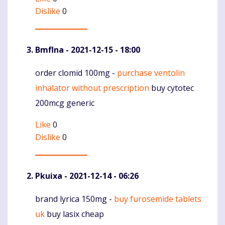
Dislike
0
Bmflna
- 2021-12-15 - 18:00
order clomid 100mg -
purchase ventolin
Komentaras
inhalator without prescription
buy cytotec
200mcg generic
Like
0
Dislike
0
Pkuixa
- 2021-12-14 - 06:26
brand lyrica 150mg -
buy furosemide tablets
Komentaras
uk
buy lasix cheap