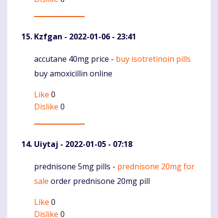
Kzfgan
- 2022-01-06 - 23:41
accutane 40mg price -
buy isotretinoin pills
Komentaras
buy amoxicillin online
Like
0
Dislike
0
Uiytaj
- 2022-01-05 - 07:18
prednisone 5mg pills -
prednisone 20mg for
Komentaras
sale
order prednisone 20mg pill
Like
0
Dislike
0