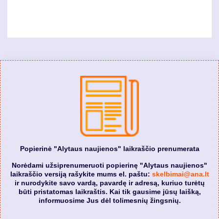
Popierinė "Alytaus naujienos" laikraščio prenumerata
Norėdami užsiprenumeruoti popierinę "Alytaus naujienos"
laikraščio versiją rašykite mums el. paštu:
skelbimai@ana.lt
ir nurodykite savo vardą, pavardę ir adresą, kuriuo turėtų
būti pristatomas laikraštis. Kai tik gausime jūsų laišką,
informuosime Jus dėl tolimesnių žingsnių.