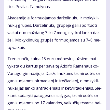
rius Po­vi­las Ta­mu­ly­nas.
Aka­de­mi­jo­je for­muo­ja­mos dar­že­li­nu­kų ir mo­kyk­li­
nu­kų gru­pės. Dar­že­li­nu­kų gru­pė­je ga­li spor­tuo­ti
vai­kai nuo maž­daug 3 iki 7 me­tų, t. y. kol lan­ko dar­
že­lį. Mo­kyk­li­nu­kų gru­pės for­muo­ja­mos su 7–8 me­
tų vai­kais.
Tre­ni­ruo­čių kai­na 15 eu­rų mė­ne­siui, už­si­ė­mi­mai
vyks­ta du kar­tus per sa­vai­tę Adol­fo Ra­ma­naus­ko-
Va­na­go gim­na­zi­jo­je. Dar­že­li­nu­kams tre­ni­ruo­tės or­
ga­ni­zuo­ja­mos pir­ma­die­nį ir tre­čia­die­nį, o mo­kyk­li­
nu­kai jas lan­ko ant­ra­die­niais ir ket­vir­ta­die­niais. Sie­
kiant su­da­ry­ti pa­to­ges­nes są­ly­gas, tre­ni­ruo­tės or­
ga­ni­zuo­ja­mos po 17 va­lan­dos, vai­ku­čių tė­vams bai­