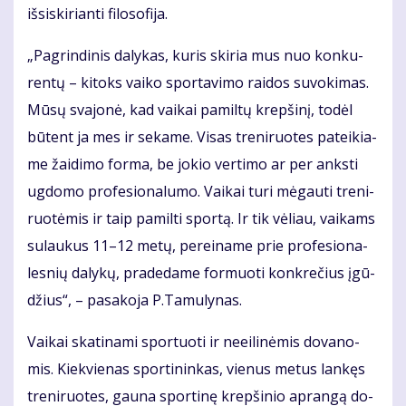
iš­si­ski­rian­ti fi­lo­so­fi­ja.
„Pa­grin­di­nis da­ly­kas, ku­ris ski­ria mus nuo kon­ku­
ren­tų – ki­toks vai­ko spor­ta­vi­mo rai­dos su­vo­ki­mas.
Mū­sų sva­jo­nė, kad vai­kai pa­mil­tų krep­ši­nį, to­dėl
bū­tent ja mes ir se­ka­me. Vi­sas tre­ni­ruo­tes pa­tei­kia­
me žai­di­mo for­ma, be jo­kio ver­ti­mo ar per anks­ti
ug­do­mo pro­fe­sio­na­lu­mo. Vai­kai tu­ri mė­gau­ti tre­ni­
ruo­tė­mis ir taip pa­mil­ti spor­tą. Ir tik vė­liau, vai­kams
su­lau­kus 11–12 me­tų, per­ei­na­me prie pro­fe­sio­na­
les­nių da­ly­kų, pra­de­da­me for­muo­ti kon­kre­čius įgū­
džius“, – pa­sa­ko­ja P.Ta­mu­ly­nas.
Vai­kai ska­ti­na­mi spor­tuo­ti ir ne­ei­li­nė­mis do­va­no­
mis. Kiek­vie­nas spor­ti­nin­kas, vie­nus me­tus lan­kęs
tre­ni­ruo­tes, gau­na spor­ti­nę krep­ši­nio ap­ran­gą do­