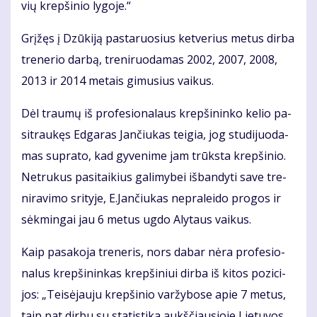
vių krep­ši­nio ly­go­je.“
Grį­žęs į Dzū­ki­ją pas­ta­ruo­sius ket­ve­rius me­tus dir­ba
tre­ne­rio dar­bą, tre­ni­ruo­da­mas 2002, 2007, 2008,
2013 ir 2014 me­tais gi­mu­sius vai­kus.
Dėl trau­mų iš pro­fe­sio­na­laus krep­ši­nin­ko ke­lio pa­
si­trau­kęs Ed­ga­ras Jan­čiu­kas tei­gia, jog stu­di­juo­da­
mas su­pra­to, kad gy­ve­ni­me jam trūks­ta krep­ši­nio.
Ne­tru­kus pa­si­tai­kius ga­li­my­bei iš­ban­dy­ti sa­ve tre­
ni­ra­vi­mo sri­ty­je, E.Jan­čiu­kas ne­pra­lei­do pro­gos ir
sėk­min­gai jau 6 me­tus ug­do Aly­taus vai­kus.
Kaip pa­sa­ko­ja tre­ne­ris, nors da­bar nė­ra pro­fe­sio­
na­lus krep­ši­nin­kas krep­ši­niui dir­ba iš ki­tos po­zi­ci­
jos: „Tei­sė­jau­ju krep­ši­nio var­žy­bo­se apie 7 me­tus,
taip pat dir­bu su sta­tis­ti­ka aukš­čiau­sio­je Lie­tu­vos