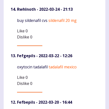
RwhInoth
- 2022-03-24 - 21:13
buy sildenafil cvs
sildenafil 20 mg
Komentaras
Like
0
Dislike
0
Fefgepils
- 2022-03-22 - 12:26
oxytocin tadalafil
tadalafil mexico
Komentaras
Like
0
Dislike
0
Fefbepils
- 2022-03-20 - 16:44