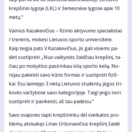
krep­ši­nio ly­go­je (LKL) ir že­mes­nė­se ly­go­se apie 10
me­tų.“
Vai­nius Ka­za­ke­vi­čius – fi­zi­nio ak­ty­vu­mo spe­cia­lis­tas
/ tre­ne­ris, mo­kė­si Lie­tu­vos spor­to uni­ver­si­te­te.
Kaip tei­gia pats V.Ka­za­ke­vi­čius, jis ga­li vi­siems pa­
dė­ti su­stip­rė­ti: „Nuo vai­kys­tės žai­džiau krep­ši­nį, ta­
čiau po mo­kyk­los pa­si­rin­kau ki­tą spor­to ke­lią. No­
rė­jau pa­keis­ti sa­vo kū­no for­mas ir su­stip­rė­ti fi­ziš­
kai. Esu lai­mė­jęs 3 vie­tą Lie­tu­vos stu­den­tų jė­gos tri­
ko­vės var­žy­bo­se sa­vo ka­te­go­ri­jo­je. Tai­gi jei­gu no­ri
su­stip­rė­ti ir pa­si­keis­ti, aš tau pa­dė­siu.“
Sa­vo sva­jo­nės tap­ti krep­ši­nin­ku dėl svei­ka­tos pro­
ble­mų at­si­sa­kęs Li­nas Ur­bo­na­vi­čius krep­ši­nį žai­dė