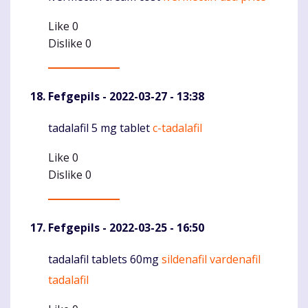
Like
0
Dislike
0
Fefgepils
- 2022-03-27 - 13:38
tadalafil 5 mg tablet
c-tadalafil
Komentaras
Like
0
Dislike
0
Fefgepils
- 2022-03-25 - 16:50
tadalafil tablets 60mg
sildenafil vardenafil
Komentaras
tadalafil