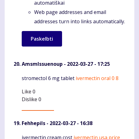
automatiškai
Web page addresses and email
addresses turn into links automatically.
AmsmIssuenoup
- 2022-03-27 - 17:25
stromectol 6 mg tablet
ivermectin oral 0 8
Komentaras
Like
0
Dislike
0
Fehhepils
- 2022-03-27 - 16:38
ivermectin cream cost
ivermectin usa price
Komentaras