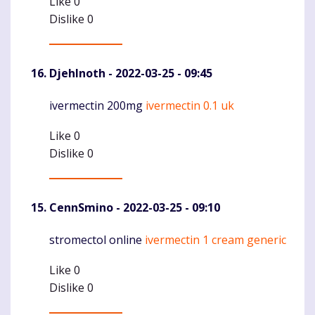
Like
0
Dislike
0
DjehInoth
- 2022-03-25 - 09:45
ivermectin 200mg
ivermectin 0.1 uk
Komentaras
Like
0
Dislike
0
CennSmino
- 2022-03-25 - 09:10
stromectol online
ivermectin 1 cream generic
Komentaras
Like
0
Dislike
0