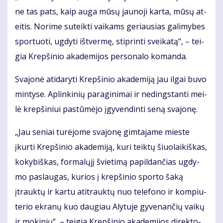
ne tas pats, kaip au­ga mū­sų jau­no­ji kar­ta, mū­sų at­
ei­tis. No­ri­me su­teik­ti vai­kams ge­riau­sias ga­li­my­bes
spor­tuo­ti, ug­dy­ti iš­tver­mę, stip­rin­ti svei­ka­tą“, – tei­
gia Krep­ši­nio aka­de­mi­jos per­so­na­lo ko­man­da.
Sva­jo­nė ati­da­ry­ti Krep­ši­nio aka­de­mi­ją jau il­gai bu­vo
min­ty­se. Ap­lin­ki­nių pa­ra­gi­ni­mai ir ne­dings­tan­ti mei­
lė krep­ši­niui pa­stū­mė­jo įgy­ven­din­ti se­ną sva­jo­nę.
„Jau se­niai tu­rė­jo­me sva­jo­nę gim­ta­ja­me mies­te
įkur­ti Krep­ši­nio aka­de­mi­ją, ku­ri teik­tų šiuo­lai­kiš­kas,
ko­ky­biš­kas, for­ma­lų­jį švie­ti­mą pa­pil­dan­čias ug­dy­
mo pa­slau­gas, ku­rios į krep­ši­nio spor­to ša­ką
įtrauk­tų ir kar­tu ati­trauk­tų nuo te­le­fo­no ir kom­piu­
te­rio ek­ra­nų kuo dau­giau Aly­tu­je gy­ve­nan­čių vai­kų
ir mo­ki­nių“, – tei­gia Krep­ši­nio aka­de­mi­jos di­rek­to­