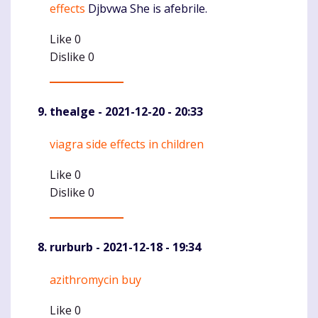
effects
Djbvwa She is afebrile.
Like
0
Dislike
0
thealge
- 2021-12-20 - 20:33
viagra side effects in children
Komentaras
Like
0
Dislike
0
rurburb
- 2021-12-18 - 19:34
azithromycin buy
Komentaras
Like
0