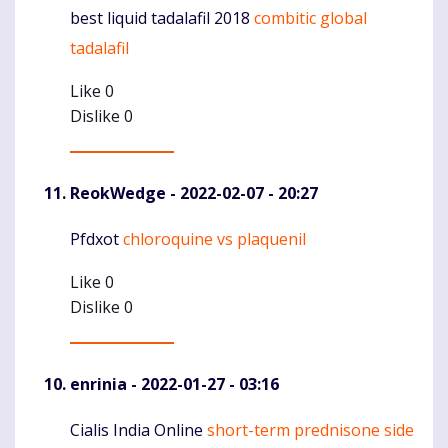
best liquid tadalafil 2018
combitic global
Komentaras
tadalafil
Like
0
Dislike
0
ReokWedge
- 2022-02-07 - 20:27
Pfdxot
chloroquine vs plaquenil
Komentaras
Like
0
Dislike
0
enrinia
- 2022-01-27 - 03:16
Cialis India Online
short-term prednisone side
Komentaras