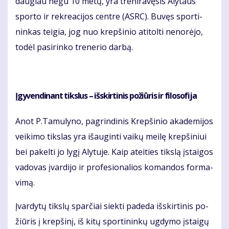
dau­giau ne­gu 10 me­tų, yra tre­ni­ra­vę­sis Aly­taus
spor­to ir rek­re­a­ci­jos cen­tre (ASRC). Bu­vęs spor­ti­
nin­kas tei­gia, jog nuo krep­ši­nio ati­tol­ti ne­no­rė­jo,
to­dėl pa­si­rin­ko tre­ne­rio dar­bą.
Įgy­ven­di­nant tiks­lus – iš­skir­ti­nis po­žiū­ris ir fi­lo­so­fi­ja
Anot P.Ta­mu­ly­no, pa­grin­di­nis Krep­ši­nio aka­de­mi­jos
vei­ki­mo tiks­las yra iš­au­gin­ti vai­kų mei­lę krep­ši­niui
bei pa­kel­ti jo ly­gį Aly­tu­je. Kaip at­ei­ties tiks­lą įstai­gos
va­do­vas įvar­di­jo ir pro­fe­sio­na­lios ko­man­dos for­ma­
vi­mą.
Įvar­dy­tų tiks­lų spar­čiai siek­ti pa­de­da iš­skir­ti­nis po­
žiū­ris į krep­ši­nį, iš ki­tų spor­ti­nin­kų ug­dy­mo įstai­gų