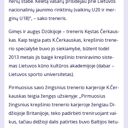
ne­rių šta­be. Ke­le­tą va­sa­rų pri­si­dė­jau prie Lie­tu­vos
na­cio­na­li­nių jau­ni­mo rink­ti­nių (vai­ki­nų U20 ir mer­
gi­nų U18)“, – sa­ko tre­ne­ris.
Gi­męs ir au­gęs Dzū­ki­jo­je – tre­ne­ris Kęs­tas Čer­kaus­
kas. Kaip tei­gia pats K.Čer­kaus­kas, krep­ši­nio tre­ne­
rio spe­cia­ly­bė bu­vo jo sie­kia­my­bė, bū­tent to­dėl
2013 me­tais jis bai­gė krep­ši­nio tre­ni­ra­vi­mo sis­te­
mas Lie­tu­vos kū­no kul­tū­ros aka­de­mi­jo­je (da­bar –
Lie­tu­vos spor­to uni­ver­si­te­tas).
Pir­muo­sius sa­vo žings­nius tre­ne­rio kar­je­ro­je K.Čer­
kaus­kas tei­gia žen­gęs už­sie­ny­je: „Pir­muo­sius
žings­nius krep­ši­nio tre­ne­rio kar­je­ro­je žen­giau Di­
džio­jo­je Bri­ta­ni­jo­je, te­ko pa­dir­bė­ti tre­ni­ruo­jant vai­
kus, ta­čiau di­džio­ji da­lis pa­tir­ties bu­vo Bal­ti­jos lie­tu­