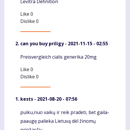
Levitra Definition
Komentaras
Like
0
Dislike
0
can you buy priligy
- 2021-11-15 - 02:55
Preisvergleich cialis generika 20mg
Komentaras
Like
0
Dislike
0
kests
- 2021-08-20 - 07:56
puiku,nuo vaikų ir reik pradėti, bet gaila-
Komentaras
paaugę palieka Lietuvą dėl žinomų
priežasčių....