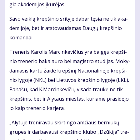
gia aka­de­mi­jos įkū­rė­jas.
Sa­vo veik­lą krep­ši­nio sri­ty­je da­bar tę­sia ne tik aka­
de­mi­jo­je, bet ir at­sto­vau­da­mas Dau­gų krep­ši­nio
ko­man­dai.
Tre­ne­ris Ka­ro­lis Mar­cin­ke­vi­čius yra bai­gęs krep­ši­
nio tre­ne­rio ba­ka­lau­ro bei ma­gist­ro stu­di­jas. Mo­ky­
da­ma­sis kar­tu žai­dė krep­ši­nį Na­cio­na­li­nė­je krep­ši­
nio ly­go­je (NKL) bei Lie­tu­vos krep­ši­nio ly­go­je (LKL).
Pa­na­šu, kad K.Mar­cin­ke­vi­čių vi­sa­da trau­kė ne tik
krep­ši­nis, bet ir Aly­taus mies­tas, ku­ria­me pra­si­dė­jo
jo kaip tre­ne­rio kar­je­ra.
„Aly­tu­je tre­ni­ra­vau skir­tin­go am­žiaus ber­niu­kų
gru­pes ir dar­ba­vau­si krep­ši­nio klu­bo „Dzū­ki­ja“ tre­