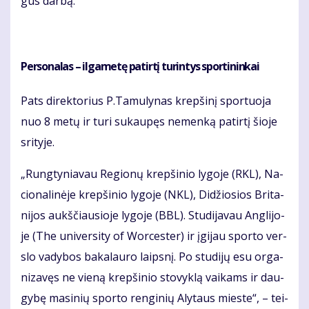
gus dar­bą.
Per­so­na­las – il­ga­me­tę pa­tir­tį tu­rin­tys spor­ti­nin­kai
Pats di­rek­to­rius P.Ta­mu­ly­nas krep­ši­nį spor­tuo­ja
nuo 8 me­tų ir tu­ri su­kau­pęs ne­men­ką pa­tir­tį šio­je
sri­ty­je.
„Rung­ty­nia­vau Re­gio­nų krep­ši­nio ly­go­je (RKL), Na­
cio­na­li­nė­je krep­ši­nio ly­go­je (NKL), Di­džio­sios Bri­ta­
ni­jos aukš­čiau­sio­je ly­go­je (BBL). Stu­di­ja­vau An­gli­jo­
je (The uni­ver­si­ty of Wor­ces­ter) ir įgi­jau spor­to ver­
slo va­dy­bos ba­ka­lau­ro laips­nį. Po stu­di­jų esu or­ga­
ni­za­vęs ne vie­ną krep­ši­nio sto­vyk­lą vai­kams ir dau­
gy­bę ma­si­nių spor­to ren­gi­nių Aly­taus mies­te“, – tei­