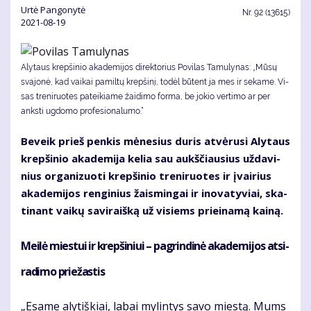
Ur­tė Pan­go­ny­tė
Nr.
92 (13615)
2021-08-19
Aly­taus krep­ši­nio aka­de­mi­jos di­rek­to­rius Po­vi­las Ta­mu­ly­nas: „Mū­sų
sva­jo­nė, kad vai­kai pa­mil­tų krep­ši­nį, to­dėl bū­tent ja mes ir se­ka­me. Vi­
sas tre­ni­ruo­tes pa­tei­kia­me žai­di­mo for­ma, be jo­kio ver­ti­mo ar per
anks­ti ug­do­mo pro­fe­sio­na­lu­mo.“
Be­veik prieš pen­kis mė­ne­sius du­ris at­vė­ru­si Aly­taus
krep­ši­nio aka­de­mi­ja ke­lia sau aukš­čiau­sius už­da­vi­
nius or­ga­ni­zuo­ti krep­ši­nio tre­ni­ruo­tes ir įvai­rius
aka­de­mi­jos ren­gi­nius žais­min­gai ir ino­va­ty­viai, ska­
ti­nant vai­kų sa­vi­raiš­ką už vi­siems pri­ei­na­mą kai­ną.
Mei­lė mies­tui ir krep­ši­niui – pa­grin­di­nė aka­de­mi­jos at­si­
ra­di­mo prie­žas­tis
„Esa­me aly­tiš­kiai, la­bai my­lin­tys sa­vo mies­tą. Mums