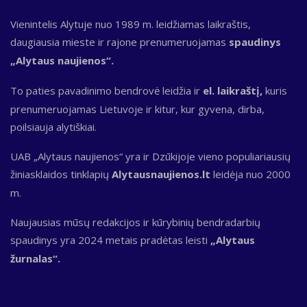
Vienintelis Alytuje nuo 1989 m. leidžiamas laikraštis,
daugiausia mieste ir rajone prenumeruojamas
spaudinys
„Alytaus naujienos“.
To paties pavadinimo bendrovė leidžia ir
el. laikraštį,
kuris
prenumeruojamas Lietuvoje ir kitur, kur gyvena, dirba,
poilsiauja alytiškiai.
UAB „Alytaus naujienos“ yra ir Dzūkijoje vieno populiariausių
žiniasklaidos tinklapių
Alytausnaujienos.lt
leidėja nuo 2000
m.
Naujausias mūsų redakcijos ir kūrybinių bendradarbių
spaudinys yra 2024 metais pradėtas leisti
„Alytaus
žurnalas“.