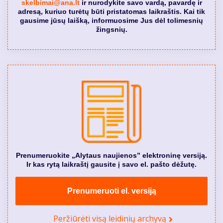
skelbimai@ana.lt
ir nurodykite savo vardą, pavardę ir
adresą, kuriuo turėtų būti pristatomas laikraštis. Kai tik
gausime jūsų laišką, informuosime Jus dėl tolimesnių
žingsnių.
Prenumeruokite „Alytaus naujienos” elektroninę versiją.
Ir kas rytą laikraštį gausite į savo el. pašto dėžutę.
Prenumeruoti el. versiją
Peržiūrėti visą leidinių archyvą