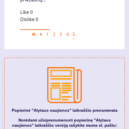
Like
0
Dislike
0
Pagination
First
Ankstesnis
Puslapis
1
Puslapis
2
Puslapis
3
Puslapis
4
Current
5
page
puslapis
page
Popierinė "Alytaus naujienos" laikraščio prenumerata
Norėdami užsiprenumeruoti popierinę "Alytaus
naujienos" laikraščio versiją rašykite mums el. paštu: