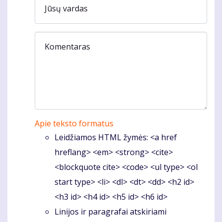
Jūsų vardas
Komentaras
Apie teksto formatus
Leidžiamos HTML žymės: <a href
hreflang> <em> <strong> <cite>
<blockquote cite> <code> <ul type> <ol
start type> <li> <dl> <dt> <dd> <h2 id>
<h3 id> <h4 id> <h5 id> <h6 id>
Linijos ir paragrafai atskiriami