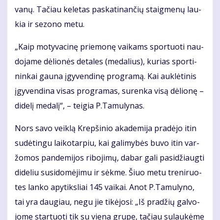
va­nų. Ta­čiau ke­le­tas pa­ska­ti­nan­čių staig­me­nų lau­
kia ir se­zo­no me­tu.
„Kaip mo­ty­va­ci­nę prie­mo­nę vai­kams spor­tuo­ti nau­
do­ja­me dė­lio­nės de­ta­les (me­da­lius), ku­rias spor­ti­
nin­kai gau­na įgy­ven­di­nę pro­gra­mą. Kai auk­lė­ti­nis
įgy­ven­di­na vi­sas pro­gra­mas, su­ren­ka vi­są dė­lio­nę –
di­de­lį me­da­lį“, – tei­gia P.Ta­mu­ly­nas.
Nors sa­vo veik­lą Krep­ši­nio aka­de­mi­ja pra­dė­jo itin
su­dė­tin­gu lai­ko­tar­piu, kai ga­li­my­bės bu­vo itin var­
žo­mos pan­de­mi­jos ri­bo­ji­mų, da­bar ga­li pa­si­džiaug­ti
di­de­liu su­si­do­mė­ji­mu ir sėk­me. Šiuo me­tu tre­ni­ruo­
tes lan­ko apy­tiks­liai 145 vai­kai. Anot P.Ta­mu­ly­no,
tai yra dau­giau, ne­gu jie ti­kė­jo­si: „Iš pra­džių gal­vo­
jo­me star­tuo­ti tik su vie­na gru­pe, ta­čiau su­lau­kė­me