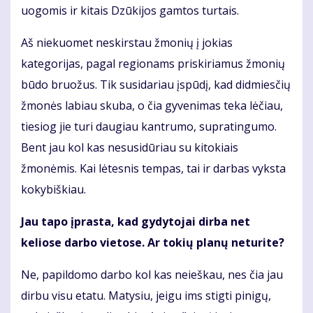
uogomis ir kitais Dzūkijos gamtos turtais.
Aš niekuomet neskirstau žmonių į jokias
kategorijas, pagal regionams priskiriamus žmonių
būdo bruožus. Tik susidariau įspūdį, kad didmiesčių
žmonės labiau skuba, o čia gyvenimas teka lėčiau,
tiesiog jie turi daugiau kantrumo, supratingumo.
Bent jau kol kas nesusidūriau su kitokiais
žmonėmis. Kai lėtesnis tempas, tai ir darbas vyksta
kokybiškiau.
Jau tapo įprasta, kad gydytojai dirba net
keliose darbo vietose. Ar tokių planų neturite?
Ne, papildomo darbo kol kas neieškau, nes čia jau
dirbu visu etatu. Matysiu, jeigu ims stigti pinigų,