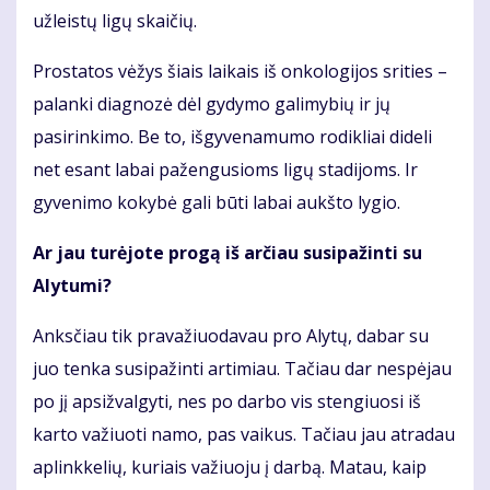
užleistų ligų skaičių.
Prostatos vėžys šiais laikais iš onkologijos srities –
palanki diagnozė dėl gydymo galimybių ir jų
pasirinkimo. Be to, išgyvenamumo rodikliai dideli
net esant labai pažengusioms ligų stadijoms. Ir
gyvenimo kokybė gali būti labai aukšto lygio.
Ar jau turėjote progą iš arčiau susipažinti su
Alytumi?
Anksčiau tik pravažiuodavau pro Alytų, dabar su
juo tenka susipažinti artimiau. Tačiau dar nespėjau
po jį apsižvalgyti, nes po darbo vis stengiuosi iš
karto važiuoti namo, pas vaikus. Tačiau jau atradau
aplinkkelių, kuriais važiuoju į darbą. Matau, kaip