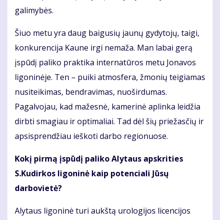
galimybės.
Šiuo metu yra daug baigusių jaunų gydytojų, taigi,
konkurencija Kaune irgi nemaža. Man labai gerą
įspūdį paliko praktika internatūros metu Jonavos
ligoninėje. Ten – puiki atmosfera, žmonių teigiamas
nusiteikimas, bendravimas, nuoširdumas.
Pagalvojau, kad mažesnė, kamerinė aplinka leidžia
dirbti smagiau ir optimaliai. Tad dėl šių priežasčių ir
apsisprendžiau ieškoti darbo regionuose.
Kokį pirmą įspūdį paliko Alytaus apskrities
S.Kudirkos ligoninė kaip potenciali Jūsų
darbovietė?
Alytaus ligoninė turi aukštą urologijos licencijos