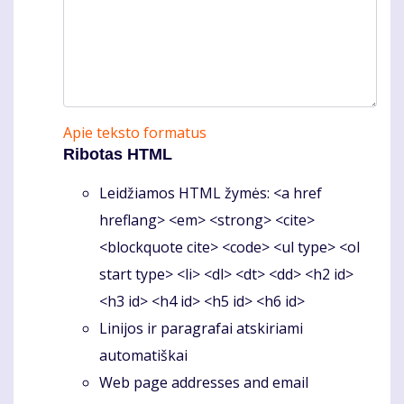
Apie teksto formatus
Ribotas HTML
Leidžiamos HTML žymės: <a href
hreflang> <em> <strong> <cite>
<blockquote cite> <code> <ul type> <ol
start type> <li> <dl> <dt> <dd> <h2 id>
<h3 id> <h4 id> <h5 id> <h6 id>
Linijos ir paragrafai atskiriami
automatiškai
Web page addresses and email