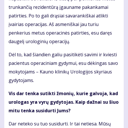
trunkančią rezidentūrą įgauname pakankamai
patirties. Po to gali drąsiai savarankiškai atlikti
įvairias operacijas. Aš asmeniškai jau turiu
penkerius metus operacinės patirties, esu daręs
daugelį urologinių operacijų.
Dėl to, kad šiandien galiu pasitikėti savimi ir kviesti
pacientus operaciniam gydymui, esu dėkingas savo
mokytojams – Kauno klinikų Urologijos skyriaus
gydytojams.
Vis dar tenka sutikti žmonių, kurie galvoja, kad
urologas yra vyrų gydytojas. Kaip dažnai su šiuo
mitu tenka susidurti Jums?
Dar neteko su tuo susidurti. Ir tai netiesa. Mūsų