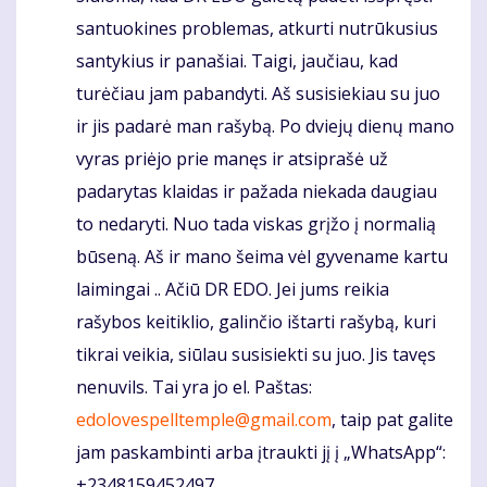
santuokines problemas, atkurti nutrūkusius
santykius ir panašiai. Taigi, jaučiau, kad
turėčiau jam pabandyti. Aš susisiekiau su juo
ir jis padarė man rašybą. Po dviejų dienų mano
vyras priėjo prie manęs ir atsiprašė už
padarytas klaidas ir pažada niekada daugiau
to nedaryti. Nuo tada viskas grįžo į normalią
būseną. Aš ir mano šeima vėl gyvename kartu
laimingai .. Ačiū DR EDO. Jei jums reikia
rašybos keitiklio, galinčio ištarti rašybą, kuri
tikrai veikia, siūlau susisiekti su juo. Jis tavęs
nenuvils. Tai yra jo el. Paštas:
edolovespelltemple@gmail.com
, taip pat galite
jam paskambinti arba įtraukti jį į „WhatsApp“:
+2348159452497