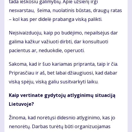
tada ieškosiu galimybių. Apie užsienį irgi
nesvarstau, šeima, nuolatinis būstas, draugų ratas
– kol kas per didelė prabanga viską palikti.
Neįsivaizduoju, kaip po budėjimo, nepailsėjus dar
galima kažkur važiuoti dirbti, dar konsultuoti
pacientus ar, neduokdie, operuoti.
Sakoma, kad ir šuo kariamas pripranta, taip ir čia.
Priprasčiau ir aš, bet labai džiaugiuosi, kad dabar
viską spėju, viską galiu susitvarkyti laiku.
Kaip vertinate gydytojų atlyginimų situaciją
Lietuvoje?
Žinoma, kad norėtųsi didesnio atlyginimo, kas jo
nenorėtų. Darbas turėtų būti organizuojamas