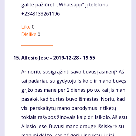
galite pažiūrėti „Whatsapp“ jį telefonu
+2348133261196
Like
0
Dislike
0
Allesio Jese
- 2019-12-28 - 19:55
Ar norite susigrąžinti savo buvusį asmenį? Aš
Komentaras
tai padariau su gydytoju Isikolo ir mano buvęs
grįžo pas mane per 2 dienas po to, kai jis man
pasakė, kad burtas buvo išmestas. Noriu, kad
visi perskaitytų mano parodymus ir tikėtų
tokiais rašybos žinovais kaip dr. Isikolo. Aš esu
Allesio Jese. Buvusi mano draugė išsiskyrė su
manimi dėl to, kad aš geriu ir rūkau, ir jai