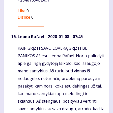
+2348159452497
Like
0
Dislike
0
Leona Rafael
- 2020-01-08 - 07:45
KAIP GRĮŽTI SAVO LOVERĄ GRĮŽTI BE
Komentaras
PANIKOS Aš esu Leona Rafael. Noriu paliudyti
apie galingą gydytoją Isikolo, kad išsaugojo
mano santykius. Aš turiu būti vienas iš
nedaugelio, neturinčių problemų parodyti ir
pasakyti kam nors, koks esu dėkingas už tai,
kad mano santykiai tapo melodingi ir
sklandūs. Aš stengiausi pozityviau vertinti
savo santykius su savo draugu, atrodo, kad tai