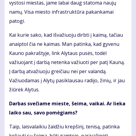
vystosi miestas, jame labai daug statoma naujų
namų. Visa miesto infrastruktūra pakankamai
patogi.
Kai kurie sako, kad išvažiuoju dirbti į kaimą, tačiau
anaiptol čia ne kaimas. Man patinka, kad gyvenu
Kauno pakraštyje, link Alytaus pusės, todėl
važiuojant į darbą netenka važiuoti per patį Kauną.
Į darbą atvažiuoju greičiau nei per valandą.
Važiuodamas į Alytų pasiklausau radijo, žinių, ir jau
žiūrėk Alytus.
Darbas svečiame mieste, šeima, vaikai. Ar lieka
laiko sau, savo pomėgiams?
Taip, laisvalaikiu žaidžiu krepšinį, tenisą, patinka
keliauti su šeima, būti gamtoje, pasivažinėti