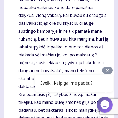
nepatiko vaikinai, kurie darė panašius
dalykus. Vieną vakarą, kai buvau su draugais,
pasivaikščiojęs ore su skysčiu, draugė
sustingo kambaryje ir ne tik pamatė mane
rūkančią, bet ir buvau su kita mergina, kuri ją
labai supykdė ir paliko, o nuo tos dienos aš
niekada vėl mačiau ją, kol po maždaug 3
mėnesių susisiekiau su gydytoju Isikolo ir ji
daugiau net neatsakė į mano telefono
skambučius. Dabar esu labai laiminga, kad
Sveiki. Kaip galime padėti?
daktaras Isikolo sugrąžino ją pas mane.
Kreipdamasis į šį rašybos žinovą, mažai
tikėjau, kad mano buvę žmonės grįš po to, ką
padariau, bet daktaras Isikolo man įtikėjo ir