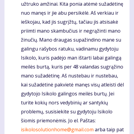
užtruko amžinai. Kita ponia atėmė sužadėtinę
nuo manęs ir jie abu persikėlė. Aš verkiau ir
ieškojau, kad jis sugrįžtų, tačiau jis atsisakė
priimti mano skambučius ir negrąžinti mano
žinučių. Mano draugas supažindino mane su
galingu rašybos ratuku, vadinamu gydytoju
Isikolo, kuris padėjo man ištarti labai galingą
meilės burtą, kuris per 48 valandas sugrąžino
mano sužadėtinę. Aš nustebau ir nustebau,
kai sužadėtinė pakvietė manęs visų atleisti dėl
gydytojo Isikolo galingos meilės burtų. Jei
turite kokių nors vedybinių ar santykių
problemų, susisiekite su gydytoju Isikolo
šiomis priemonėmis. Jo el. Paštas:
isikolosolutionhome@gmail.com
arba taip pat