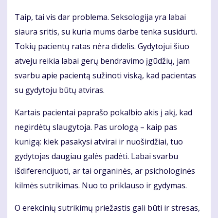
Taip, tai vis dar problema. Seksologija yra labai
siaura sritis, su kuria mums darbe tenka susidurti.
Tokių pacientų ratas nėra didelis. Gydytojui šiuo
atveju reikia labai gerų bendravimo įgūdžių, jam
svarbu apie pacientą sužinoti viską, kad pacientas
su gydytoju būtų atviras.
Kartais pacientai paprašo pokalbio akis į akį, kad
negirdėtų slaugytoja. Pas urologą – kaip pas
kunigą: kiek pasakysi atvirai ir nuoširdžiai, tuo
gydytojas daugiau galės padėti. Labai svarbu
išdiferencijuoti, ar tai organinės, ar psichologinės
kilmės sutrikimas. Nuo to priklauso ir gydymas.
O erekcinių sutrikimų priežastis gali būti ir stresas,