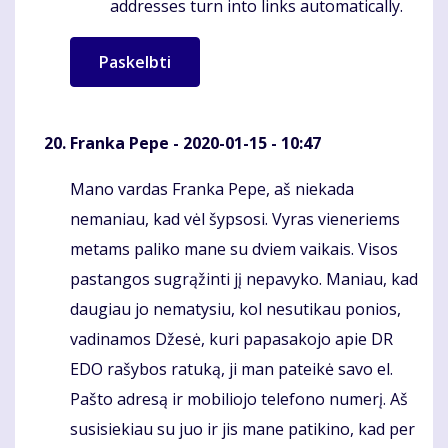
addresses turn into links automatically.
Franka Pepe
- 2020-01-15 - 10:47
Mano vardas Franka Pepe, aš niekada
Komentaras
nemaniau, kad vėl šypsosi. Vyras vieneriems
metams paliko mane su dviem vaikais. Visos
pastangos sugrąžinti jį nepavyko. Maniau, kad
daugiau jo nematysiu, kol nesutikau ponios,
vadinamos Džesė, kuri papasakojo apie DR
EDO rašybos ratuką, ji man pateikė savo el.
Pašto adresą ir mobiliojo telefono numerį. Aš
susisiekiau su juo ir jis mane patikino, kad per