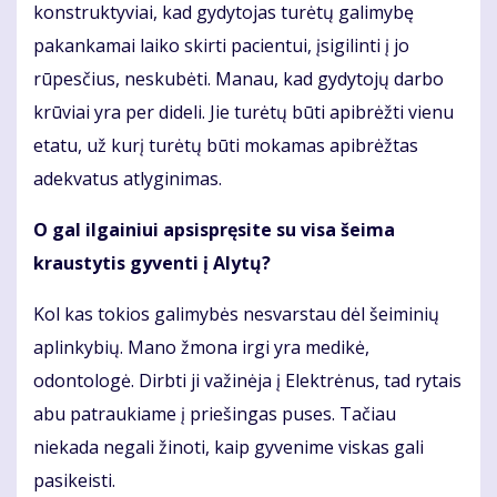
konstruktyviai, kad gydytojas turėtų galimybę
pakankamai laiko skirti pacientui, įsigilinti į jo
rūpesčius, neskubėti. Manau, kad gydytojų darbo
krūviai yra per dideli. Jie turėtų būti apibrėžti vienu
etatu, už kurį turėtų būti mokamas apibrėžtas
adekvatus atlyginimas.
O gal ilgainiui apsispręsite su visa šeima
kraustytis gyventi į Alytų?
Kol kas tokios galimybės nesvarstau dėl šeiminių
aplinkybių. Mano žmona irgi yra medikė,
odontologė. Dirbti ji važinėja į Elektrėnus, tad rytais
abu patraukiame į priešingas puses. Tačiau
niekada negali žinoti, kaip gyvenime viskas gali
pasikeisti.