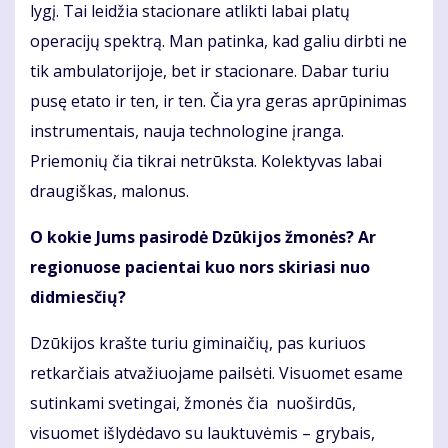
lygį. Tai leidžia stacionare atlikti labai platų
operacijų spektrą. Man patinka, kad galiu dirbti ne
tik ambulatorijoje, bet ir stacionare. Dabar turiu
pusę etato ir ten, ir ten. Čia yra geras aprūpinimas
instrumentais, nauja technologine įranga.
Priemonių čia tikrai netrūksta. Kolektyvas labai
draugiškas, malonus.
O kokie Jums pasirodė Dzūkijos žmonės? Ar
regionuose pacientai kuo nors skiriasi nuo
didmiesčių?
Dzūkijos krašte turiu giminaičių, pas kuriuos
retkarčiais atvažiuojame pailsėti. Visuomet esame
sutinkami svetingai, žmonės čia nuoširdūs,
visuomet išlydėdavo su lauktuvėmis – grybais,