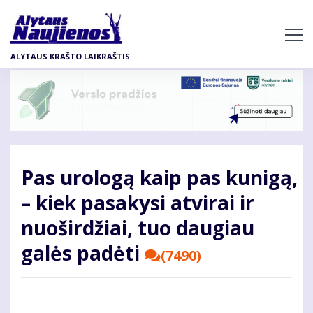
Pereiti
į
pagrindinį
ALYTAUS KRAŠTO LAIKRAŠTIS
turinį
Pas urologą kaip pas kunigą,
– kiek pasakysi atvirai ir
nuoširdžiai, tuo daugiau
galės padėti
(7490)