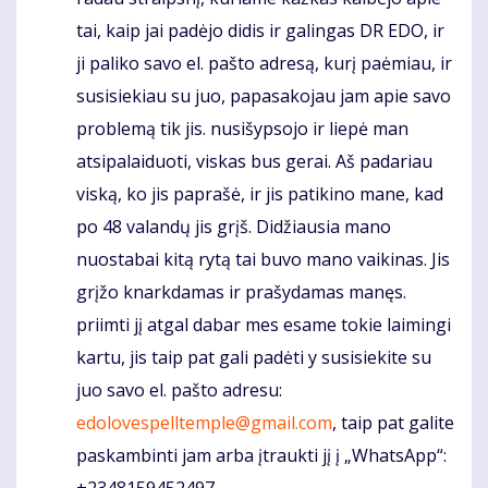
tai, kaip jai padėjo didis ir galingas DR EDO, ir
ji paliko savo el. pašto adresą, kurį paėmiau, ir
susisiekiau su juo, papasakojau jam apie savo
problemą tik jis. nusišypsojo ir liepė man
atsipalaiduoti, viskas bus gerai. Aš padariau
viską, ko jis paprašė, ir jis patikino mane, kad
po 48 valandų jis grįš. Didžiausia mano
nuostabai kitą rytą tai buvo mano vaikinas. Jis
grįžo knarkdamas ir prašydamas manęs.
priimti jį atgal dabar mes esame tokie laimingi
kartu, jis taip pat gali padėti y susisiekite su
juo savo el. pašto adresu:
edolovespelltemple@gmail.com
, taip pat galite
paskambinti jam arba įtraukti jį į „WhatsApp“: