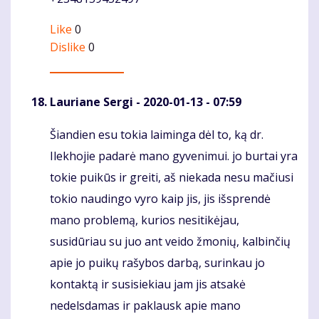
Like
0
Dislike
0
Lauriane Sergi
- 2020-01-13 - 07:59
Šiandien esu tokia laiminga dėl to, ką dr.
Komentaras
Ilekhojie padarė mano gyvenimui. jo burtai yra
tokie puikūs ir greiti, aš niekada nesu mačiusi
tokio naudingo vyro kaip jis, jis išsprendė
mano problemą, kurios nesitikėjau,
susidūriau su juo ant veido žmonių, kalbinčių
apie jo puikų rašybos darbą, surinkau jo
kontaktą ir susisiekiau jam jis atsakė
nedelsdamas ir paklausk apie mano