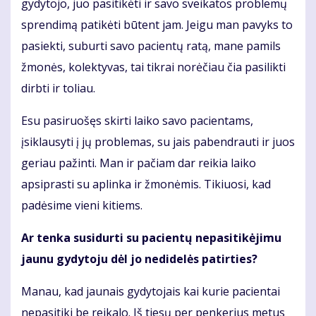
gydytojo, juo pasitikėti ir savo sveikatos problemų
sprendimą patikėti būtent jam. Jeigu man pavyks to
pasiekti, suburti savo pacientų ratą, mane pamils
žmonės, kolektyvas, tai tikrai norėčiau čia pasilikti
dirbti ir toliau.
Esu pasiruošęs skirti laiko savo pacientams,
įsiklausyti į jų problemas, su jais pabendrauti ir juos
geriau pažinti. Man ir pačiam dar reikia laiko
apsiprasti su aplinka ir žmonėmis. Tikiuosi, kad
padėsime vieni kitiems.
Ar tenka susidurti su pacientų nepasitikėjimu
jaunu gydytoju dėl jo nedidelės patirties?
Manau, kad jaunais gydytojais kai kurie pacientai
nepasitiki be reikalo. Iš tiesų per penkerius metus