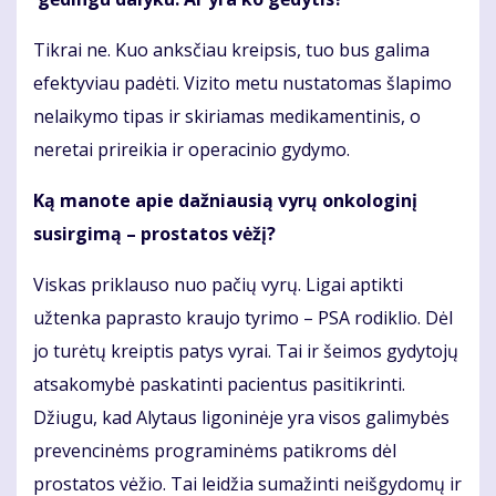
Tikrai ne. Kuo anksčiau kreipsis, tuo bus galima
efektyviau padėti. Vizito metu nustatomas šlapimo
nelaikymo tipas ir skiriamas medikamentinis, o
neretai prireikia ir operacinio gydymo.
Ką manote apie dažniausią vyrų onkologinį
susirgimą – prostatos vėžį?
Viskas priklauso nuo pačių vyrų. Ligai aptikti
užtenka paprasto kraujo tyrimo – PSA rodiklio. Dėl
jo turėtų kreiptis patys vyrai. Tai ir šeimos gydytojų
atsakomybė paskatinti pacientus pasitikrinti.
Džiugu, kad Alytaus ligoninėje yra visos galimybės
prevencinėms programinėms patikroms dėl
prostatos vėžio. Tai leidžia sumažinti neišgydomų ir