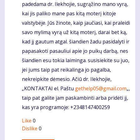
padedama dr. Ilekhojie, sugrąžino mano vyrą,
kai jis paliko mane pas kitą moterį kitoje
valstybėje. Jūs žinote, kaip jaučiasi, kai praleidi
savo mylimą vyrą už kitą moterį, darai bet ką,
kad jį gautum atgal. šiandien žadu pasidalyti ir
papasakoti pasauliui apie jo puikų darbą, nes
šiandien esu tokia laiminga. susisiekite su juo,
jei jums taip pat reikalinga jo pagalba,
nekreipkite dėmesio. Ačiū dr. Ilekhojie,
„KONTAKTAI el. Paštu
gethelp05@gmail.com
„,
taip pat galite jam paskambinti arba pridėti jį,
kas yra programoje: +2348147400259
Like
0
Dislike
0