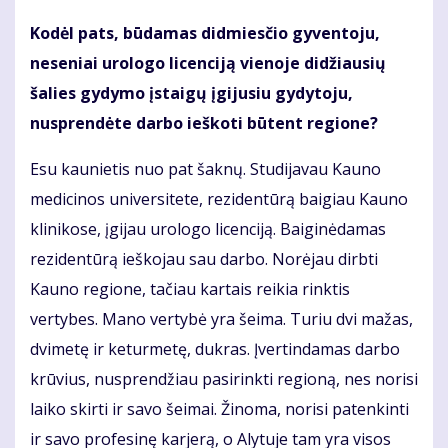
Kodėl pats, būdamas didmiesčio gyventoju,
neseniai urologo licenciją vienoje didžiausių
šalies gydymo įstaigų įgijusiu gydytoju,
nusprendėte darbo ieškoti būtent regione?
Esu kaunietis nuo pat šaknų. Studijavau Kauno
medicinos universitete, rezidentūrą baigiau Kauno
klinikose, įgijau urologo licenciją. Baiginėdamas
rezidentūrą ieškojau sau darbo. Norėjau dirbti
Kauno regione, tačiau kartais reikia rinktis
vertybes. Mano vertybė yra šeima. Turiu dvi mažas,
dvimetę ir keturmetę, dukras. Įvertindamas darbo
krūvius, nusprendžiau pasirinkti regioną, nes norisi
laiko skirti ir savo šeimai. Žinoma, norisi patenkinti
ir savo profesinę karjerą, o Alytuje tam yra visos