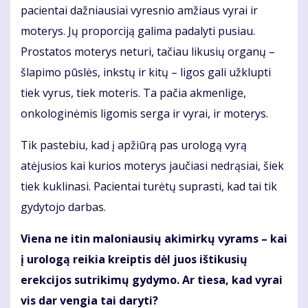
pacientai dažniausiai vyresnio amžiaus vyrai ir
moterys. Jų proporciją galima padalyti pusiau.
Prostatos moterys neturi, tačiau likusių organų –
šlapimo pūslės, inkstų ir kitų – ligos gali užklupti
tiek vyrus, tiek moteris. Ta pačia akmenlige,
onkologinėmis ligomis serga ir vyrai, ir moterys.
Tik pastebiu, kad į apžiūrą pas urologą vyrą
atėjusios kai kurios moterys jaučiasi nedrąsiai, šiek
tiek kuklinasi. Pacientai turėtų suprasti, kad tai tik
gydytojo darbas.
Viena ne itin maloniausių akimirkų vyrams – kai
į urologą reikia kreiptis dėl juos ištikusių
erekcijos sutrikimų gydymo. Ar tiesa, kad vyrai
vis dar vengia tai daryti?