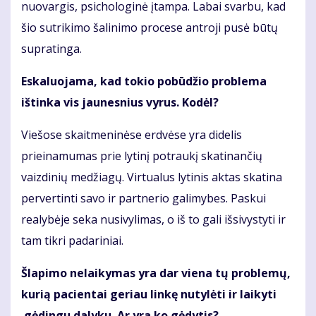
nuovargis, psichologinė įtampa. Labai svarbu, kad
šio sutrikimo šalinimo procese antroji pusė būtų
supratinga.
Eskaluojama, kad tokio pobūdžio problema
ištinka vis jaunesnius vyrus. Kodėl?
Viešose skaitmeninėse erdvėse yra didelis
prieinamumas prie lytinį potraukį skatinančių
vaizdinių medžiagų. Virtualus lytinis aktas skatina
pervertinti savo ir partnerio galimybes. Paskui
realybėje seka nusivylimas, o iš to gali išsivystyti ir
tam tikri padariniai.
Šlapimo nelaikymas yra dar viena tų problemų,
kurią pacientai geriau linkę nutylėti ir laikyti
gėdingu dalyku. Ar yra ko gėdytis?