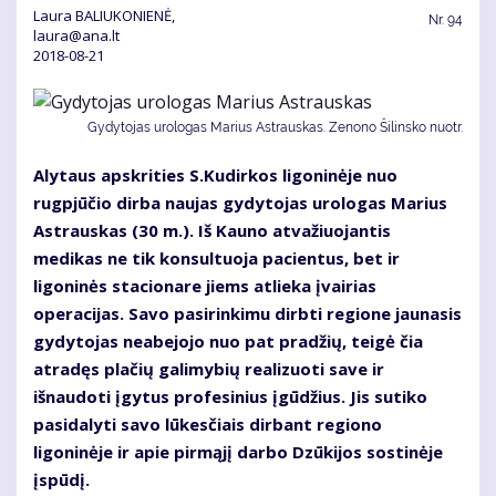
Laura BALIUKONIENĖ,
Nr.
94
laura@ana.lt
2018-08-21
Gydytojas urologas Marius Astrauskas. Zenono Šilinsko nuotr.
Alytaus apskrities S.Kudirkos ligoninėje nuo
rugpjūčio dirba naujas gydytojas urologas Marius
Astrauskas (30 m.). Iš Kauno atvažiuojantis
medikas ne tik konsultuoja pacientus, bet ir
ligoninės stacionare jiems atlieka įvairias
operacijas. Savo pasirinkimu dirbti regione jaunasis
gydytojas neabejojo nuo pat pradžių, teigė čia
atradęs plačių galimybių realizuoti save ir
išnaudoti įgytus profesinius įgūdžius. Jis sutiko
pasidalyti savo lūkesčiais dirbant regiono
ligoninėje ir apie pirmąjį darbo Dzūkijos sostinėje
įspūdį.