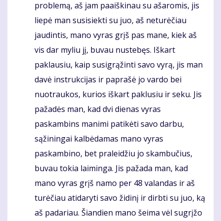
problemą, aš jam paaiškinau su ašaromis, jis
liepė man susisiekti su juo, aš neturėčiau
jaudintis, mano vyras grįš pas mane, kiek aš
vis dar myliu jį, buvau nustebęs. Iškart
paklausiu, kaip susigrąžinti savo vyrą, jis man
davė instrukcijas ir paprašė jo vardo bei
nuotraukos, kurios iškart paklusiu ir seku. Jis
pažadės man, kad dvi dienas vyras
paskambins manimi patikėti savo darbu,
sąžiningai kalbėdamas mano vyras
paskambino, bet praleidžiu jo skambučius,
buvau tokia laiminga. Jis pažada man, kad
mano vyras grįš namo per 48 valandas ir aš
turėčiau atidaryti savo židinį ir dirbti su juo, ką
aš padariau. Šiandien mano šeima vėl sugrįžo