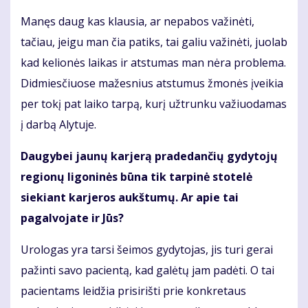
Manęs daug kas klausia, ar nepabos važinėti,
tačiau, jeigu man čia patiks, tai galiu važinėti, juolab
kad kelionės laikas ir atstumas man nėra problema.
Didmiesčiuose mažesnius atstumus žmonės įveikia
per tokį pat laiko tarpą, kurį užtrunku važiuodamas
į darbą Alytuje.
Daugybei jaunų karjerą pradedančių gydytojų
regionų ligoninės būna tik tarpinė stotelė
siekiant karjeros aukštumų. Ar apie tai
pagalvojate ir Jūs?
Urologas yra tarsi šeimos gydytojas, jis turi gerai
pažinti savo pacientą, kad galėtų jam padėti. O tai
pacientams leidžia prisirišti prie konkretaus