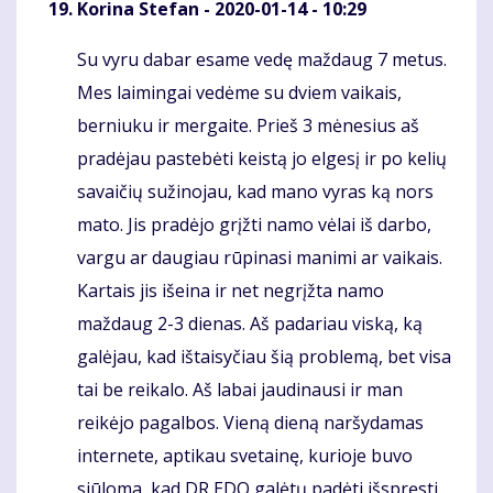
Korina Stefan
- 2020-01-14 - 10:29
Su vyru dabar esame vedę maždaug 7 metus.
Komentaras
Mes laimingai vedėme su dviem vaikais,
berniuku ir mergaite. Prieš 3 mėnesius aš
pradėjau pastebėti keistą jo elgesį ir po kelių
savaičių sužinojau, kad mano vyras ką nors
mato. Jis pradėjo grįžti namo vėlai iš darbo,
vargu ar daugiau rūpinasi manimi ar vaikais.
Kartais jis išeina ir net negrįžta namo
maždaug 2-3 dienas. Aš padariau viską, ką
galėjau, kad ištaisyčiau šią problemą, bet visa
tai be reikalo. Aš labai jaudinausi ir man
reikėjo pagalbos. Vieną dieną naršydamas
internete, aptikau svetainę, kurioje buvo
siūloma, kad DR EDO galėtų padėti išspręsti