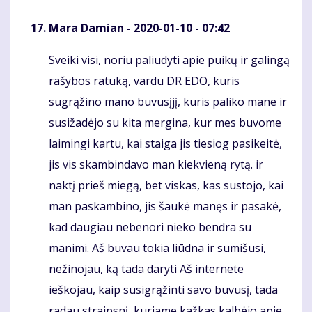
Mara Damian
- 2020-01-10 - 07:42
Sveiki visi, noriu paliudyti apie puikų ir galingą
Komentaras
rašybos ratuką, vardu DR EDO, kuris
sugrąžino mano buvusįjį, kuris paliko mane ir
susižadėjo su kita mergina, kur mes buvome
laimingi kartu, kai staiga jis tiesiog pasikeitė,
jis vis skambindavo man kiekvieną rytą. ir
naktį prieš miegą, bet viskas, kas sustojo, kai
man paskambino, jis šaukė manęs ir pasakė,
kad daugiau nebenori nieko bendra su
manimi. Aš buvau tokia liūdna ir sumišusi,
nežinojau, ką tada daryti Aš internete
ieškojau, kaip susigrąžinti savo buvusį, tada
radau straipsnį, kuriame kažkas kalbėjo apie