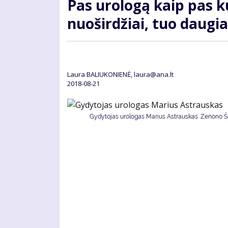
Pas urologą kaip pas ku
nuoširdžiai, tuo daugi
Laura BALIUKONIENĖ, laura@ana.lt
2018-08-21
Gydytojas urologas Marius Astrauskas. Zenono Šil