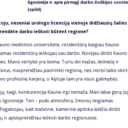
ligoninėje ir apie pirmąjį darbo Dzūkijos sostin
įspūdį.
u, neseniai urologo licenciją vienoje didžiausių šalies
prendėte darbo ieškoti būtent regione?
Kauno medicinos universitete, rezidentūrą baigiau Kauno
nėdamas rezidentūrą ieškojau sau darbo. Norėjau dirbti Kauno
ybes. Mano vertybė yra šeima. Turiu dvi mažas, dvimetę ir
ius, nusprendžiau pasirinkti regioną, nes norisi laiko skirti
avo profesinę karjerą, o Alytuje tam yra visos galimybės.
ų, taigi, konkurencija Kaune irgi nemaža. Man labai gerą įs
 ligoninėje. Ten – puiki atmosfera, žmonių teigiamas
agalvojau, kad mažesnė, kamerinė aplinka leidžia dirbti
čių ir apsisprendžiau ieškoti darbo regionuose.