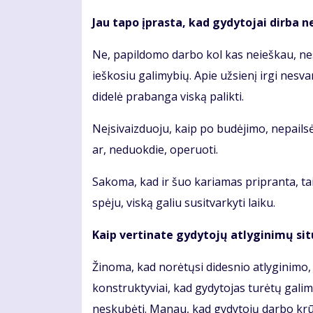
Jau tapo įprasta, kad gydytojai dirba n
Ne, papildomo darbo kol kas neieškau, nes č
ieškosiu galimybių. Apie užsienį irgi nesv
didelė prabanga viską palikti.
Neįsivaizduoju, kaip po budėjimo, nepailsė
ar, neduokdie, operuoti.
Sakoma, kad ir šuo kariamas pripranta, taip
spėju, viską galiu susitvarkyti laiku.
Kaip vertinate gydytojų atlyginimų sit
Žinoma, kad norėtųsi didesnio atlyginimo
konstruktyviai, kad gydytojas turėtų galimyb
neskubėti. Manau, kad gydytojų darbo krūvia