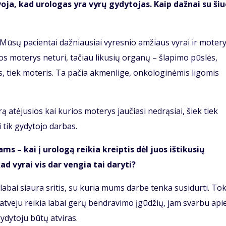
voja, kad urologas yra vyrų gydytojas. Kaip dažnai su ši
. Mūsų pacientai dažniausiai vyresnio amžiaus vyrai ir motery
os moterys neturi, tačiau likusių organų – šlapimo pūslės,
yrus, tiek moteris. Ta pačia akmenlige, onkologinėmis ligomis
ą atėjusios kai kurios moterys jaučiasi nedrąsiai, šiek tiek
i tik gydytojo darbas.
s – kai į urologą reikia kreiptis dėl juos ištikusių
ad vyrai vis dar vengia tai daryti?
 labai siaura sritis, su kuria mums darbe tenka susidurti. To
o atveju reikia labai gerų bendravimo įgūdžių, jam svarbu api
ydytoju būtų atviras.