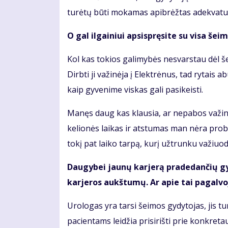
turėtų būti mokamas apibrėžtas adekvatus
O gal ilgainiui apsispręsite su visa šei
Kol kas tokios galimybės nesvarstau dėl š
Dirbti ji važinėja į Elektrėnus, tad rytais
kaip gyvenime viskas gali pasikeisti.
Manęs daug kas klausia, ar nepabos važinėti
kelionės laikas ir atstumas man nėra pro
tokį pat laiko tarpą, kurį užtrunku važiuo
Daugybei jaunų karjerą pradedančių gyd
karjeros aukštumų. Ar apie tai pagalvoj
Urologas yra tarsi šeimos gydytojas, jis tu
pacientams leidžia prisirišti prie konkret