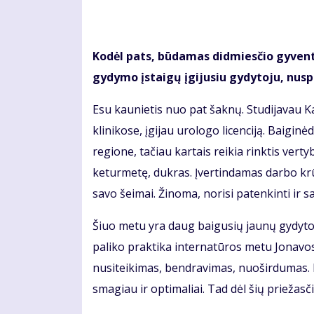
Kodėl pats, būdamas didmiesčio gyventoj
gydymo įstaigų įgijusiu gydytoju, nus
Esu kaunietis nuo pat šaknų. Studijavau 
klinikose, įgijau urologo licenciją. Baigi
regione, tačiau kartais reikia rinktis vert
keturmetę, dukras. Įvertindamas darbo krūv
savo šeimai. Žinoma, norisi patenkinti ir s
Šiuo metu yra daug baigusių jaunų gydytoj
paliko praktika internatūros metu Jonavos
nusiteikimas, bendravimas, nuoširdumas. P
smagiau ir optimaliai. Tad dėl šių priežas