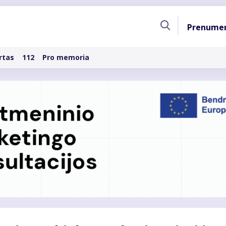
Pagri
Prenume
naviga
rtas
112
Pro memoria