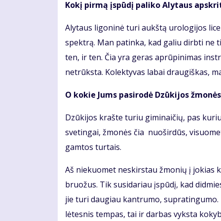
Kokį pirmą įspūdį paliko Alytaus apskri
Alytaus ligoninė turi aukštą urologijos licen
spektrą. Man patinka, kad galiu dirbti ne t
ten, ir ten. Čia yra geras aprūpinimas ins
netrūksta. Kolektyvas labai draugiškas, m
O kokie Jums pasirodė Dzūkijos žmonės?
Dzūkijos krašte turiu giminaičių, pas kur
svetingai, žmonės čia nuoširdūs, visuomet
gamtos turtais.
Aš niekuomet neskirstau žmonių į jokias 
bruožus. Tik susidariau įspūdį, kad didmie
jie turi daugiau kantrumo, supratingumo. 
lėtesnis tempas, tai ir darbas vyksta kokyb