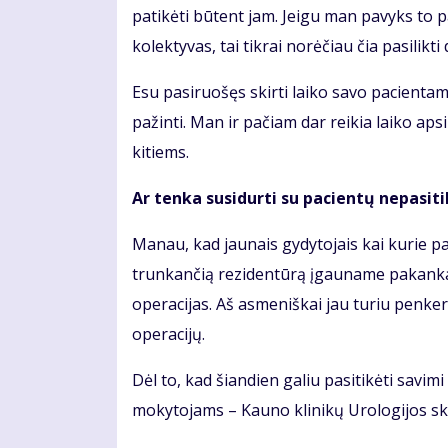
patikėti būtent jam. Jeigu man pavyks to 
kolektyvas, tai tikrai norėčiau čia pasilikti d
Esu pasiruošęs skirti laiko savo pacientams
pažinti. Man ir pačiam dar reikia laiko aps
kitiems.
Ar tenka susidurti su pacientų nepasiti
Manau, kad jaunais gydytojais kai kurie pa
trunkančią rezidentūrą įgauname pakankamai
operacijas. Aš asmeniškai jau turiu penker
operacijų.
Dėl to, kad šiandien galiu pasitikėti savi
mokytojams – Kauno klinikų Urologijos sk