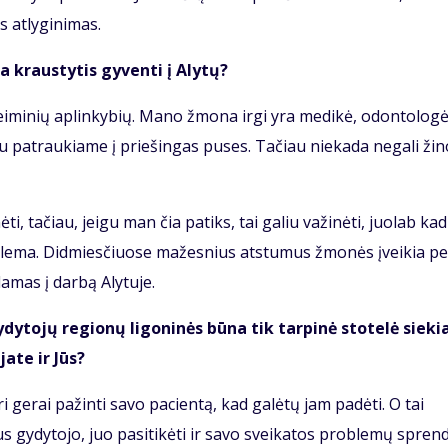
 atlyginimas.
ma kraustytis gyventi į Alytų?
eiminių aplinkybių. Mano žmona irgi yra medikė, odontologė
 abu patraukiame į priešingas puses. Tačiau niekada negali žino
, tačiau, jeigu man čia patiks, tai galiu važinėti, juolab kad
blema. Didmiesčiuose mažesnius atstumus žmonės įveikia pe
damas į darbą Alytuje.
ytojų regionų ligoninės būna tik tarpinė stotelė sieki
ate ir Jūs?
ri gerai pažinti savo pacientą, kad galėtų jam padėti. O tai
aus gydytojo, juo pasitikėti ir savo sveikatos problemų spren