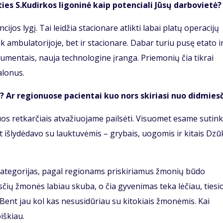
ties S.Kudirkos ligoninė kaip potenciali Jūsų darbovietė?
cijos lygį. Tai leidžia stacionare atlikti labai platų operacijų
ik ambulatorijoje, bet ir stacionare. Dabar turiu pusę etato i
trumentais, nauja technologine įranga. Priemonių čia tikrai
alonus.
 Ar regionuose pacientai kuo nors skiriasi nuo didmies
iuos retkarčiais atvažiuojame pailsėti. Visuomet esame sutin
 išlydėdavo su lauktuvėmis – grybais, uogomis ir kitais Dzū
kategorijas, pagal regionams priskiriamus žmonių būdo
sčių žmonės labiau skuba, o čia gyvenimas teka lėčiau, tiesi
Bent jau kol kas nesusidūriau su kitokiais žmonėmis. Kai
iškiau.