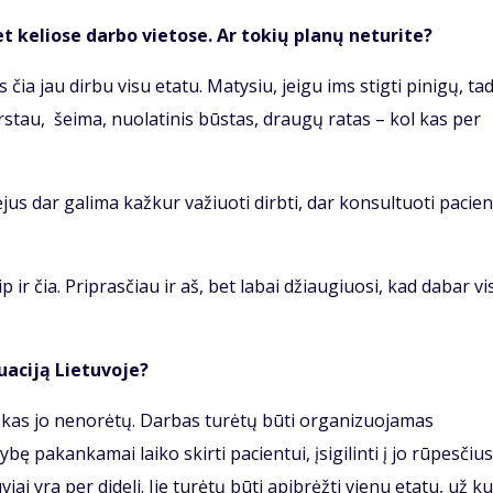
et keliose darbo vietose. Ar tokių planų neturite?
ia jau dirbu visu etatu. Matysiu, jeigu ims stigti pinigų, ta
arstau, šeima, nuolatinis būstas, draugų ratas – kol kas per
jus dar galima kažkur važiuoti dirbti, dar konsultuoti pacie
 ir čia. Priprasčiau ir aš, bet labai džiaugiuosi, kad dabar vi
uaciją Lietuvoje?
, kas jo nenorėtų. Darbas turėtų būti organizuojamas
ę pakankamai laiko skirti pacientui, įsigilinti į jo rūpesčius
i yra per dideli. Jie turėtų būti apibrėžti vienu etatu, už ku