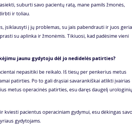
pasiekti, suburti savo pacientų ratą, mane pamils žmonės,
irbti ir toliau.
, įsiklausyti į jų problemas, su jais pabendrauti ir juos geri
iprasti su aplinka ir žmonėmis. Tikiuosi, kad padėsime vieni
kėjimu jaunu gydytoju dėl jo nedidelės patirties?
cientai nepasitiki be reikalo. Iš tiesų per penkerius metus
 patirties. Po to gali drąsiai savarankiškai atlikti įvairias
ius metus operacinės patirties, esu daręs daugelį urologini
mi ir kviesti pacientus operaciniam gydymui, esu dėkingas sav
yriaus gydytojams.