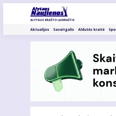
Pereiti
į
pagrindinį
ALYTAUS KRAŠTO LAIKRAŠTIS
turinį
Rubrikos
Aktualijos
Savaitgalis
Aldutės kraitė
Spo