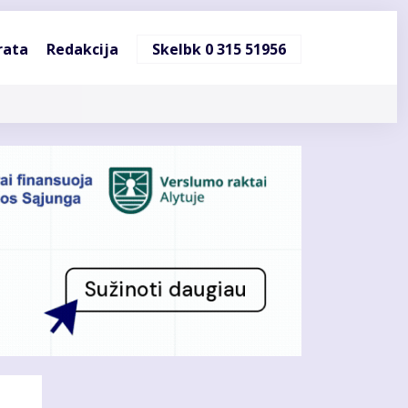
ndinė
rata
Redakcija
Skelbk 0 315 51956
cija