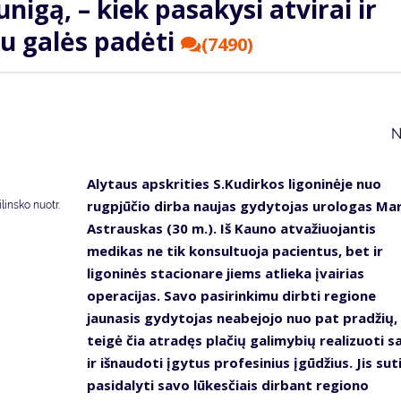
nigą, – kiek pasakysi atvirai ir
au galės padėti
(7490)
N
Alytaus apskrities S.Kudirkos ligoninėje nuo
rugpjūčio dirba naujas gydytojas urologas Mar
insko nuotr.
Astrauskas (30 m.). Iš Kauno atvažiuojantis
medikas ne tik konsultuoja pacientus, bet ir
ligoninės stacionare jiems atlieka įvairias
operacijas. Savo pasirinkimu dirbti regione
jaunasis gydytojas neabejojo nuo pat pradžių,
teigė čia atradęs plačių galimybių realizuoti s
ir išnaudoti įgytus profesinius įgūdžius. Jis sut
pasidalyti savo lūkesčiais dirbant regiono