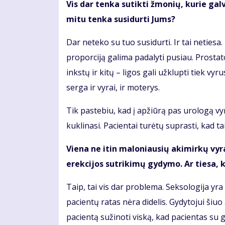
Vis dar tenka sutikti žmonių, kurie gal
mitu tenka susidurti Jums?
Dar neteko su tuo susidurti. Ir tai netiesa
proporciją galima padalyti pusiau. Prostat
inkstų ir kitų – ligos gali užklupti tiek v
serga ir vyrai, ir moterys.
Tik pastebiu, kad į apžiūrą pas urologą vyr
kuklinasi. Pacientai turėtų suprasti, kad ta
Viena ne itin maloniausių akimirkų vyram
erekcijos sutrikimų gydymo. Ar tiesa, k
Taip, tai vis dar problema. Seksologija yra
pacientų ratas nėra didelis. Gydytojui šiu
pacientą sužinoti viską, kad pacientas su g