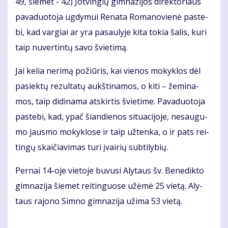
49, šie­met - 42) Jot­vin­gių gim­na­zi­jos direktoriaus
pa­va­duo­to­ja ug­dy­mui Re­na­ta Ro­ma­no­vie­nė pa­ste­
bi, kad var­giai ar yra pa­sau­ly­je ki­ta to­kia ša­lis, ku­ri
taip nu­ver­tin­tų sa­vo švie­ti­mą.
Jai ke­lia ne­ri­mą po­žiū­ris, kai vie­nos mo­kyk­los dėl
pa­siek­tų re­zul­ta­tų aukš­ti­na­mos, o ki­ti – že­mi­na­
mos, taip di­di­na­ma at­skir­tis švie­ti­me. Pa­va­duo­to­ja
pa­ste­bi, kad, ypač šian­die­nos si­tu­a­ci­jo­je, ne­sau­gu­
mo jaus­mo mo­kyk­lo­se ir taip už­ten­ka, o ir pats rei­
tin­gų skai­čia­vi­mas tu­ri įvai­rių sub­ti­ly­bių.
Per­nai 14-oje vie­to­je bu­vu­si Aly­taus šv. Be­ne­dik­to
gim­na­zi­ja šie­met rei­tin­guo­se už­ėmė 25 vie­tą. Aly­
taus ra­jo­no Sim­no gim­na­zi­ja už­ima 53 vietą.