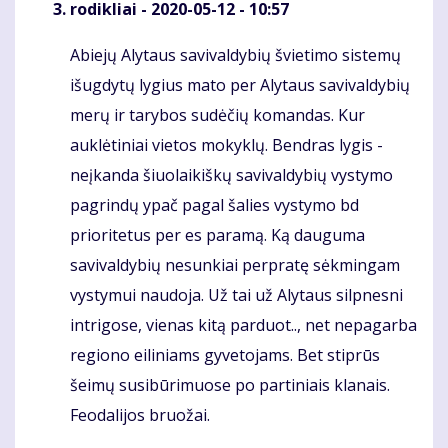
rodikliai
- 2020-05-12 - 10:57
Abiejų Alytaus savivaldybių švietimo sistemų
Komentaras
išugdytų lygius mato per Alytaus savivaldybių
merų ir tarybos sudėčių komandas. Kur
auklėtiniai vietos mokyklų. Bendras lygis -
neįkanda šiuolaikiškų savivaldybių vystymo
pagrindų ypač pagal šalies vystymo bd
prioritetus per es paramą. Ką dauguma
savivaldybių nesunkiai perpratę sėkmingam
vystymui naudoja. Už tai už Alytaus silpnesni
intrigose, vienas kitą parduot.., net nepagarba
regiono eiliniams gyvetojams. Bet stiprūs
šeimų susibūrimuose po partiniais klanais.
Feodalijos bruožai.