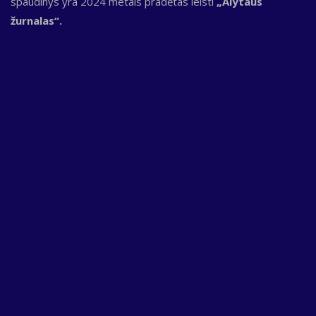
spaudinys yra 2024 metais pradėtas leisti
„Alytaus
žurnalas“.