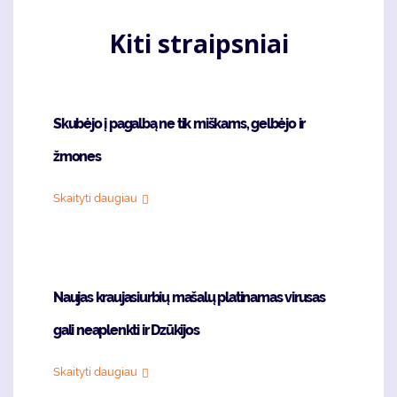
Kiti straipsniai
Skubėjo į pagalbą ne tik miškams, gelbėjo ir
žmones
Skaityti daugiau
Naujas kraujasiurbių mašalų platinamas virusas
gali neaplenkti ir Dzūkijos
Skaityti daugiau