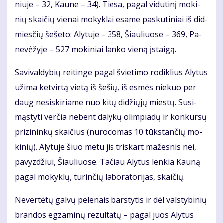
niu­je – 32, Kau­ne – 34). Tie­sa, pa­gal vi­du­ti­nį mo­ki­
nių skai­čių vie­nai mo­kyk­lai esa­me pas­ku­ti­niai iš did­
mies­čių še­še­to: Aly­tu­je – 358, Šiau­liuo­se – 369, Pa­
ne­vė­žy­je – 527 mo­ki­niai lan­ko vie­ną įstai­gą.
Sa­vi­val­dy­bių rei­tin­ge pa­gal švie­ti­mo ro­dik­lius Aly­tus
už­ima ket­vir­tą vie­tą iš še­šių, iš es­mės nie­kuo per
daug ne­si­ski­ria­me nuo ki­tų di­džių­jų mies­tų. Su­si­
mąs­ty­ti ver­čia ne­bent da­ly­kų olim­pia­dų ir kon­kur­sų
pri­zi­nin­kų skai­čius (nu­ro­do­mas 10 tūks­tan­čių mo­
ki­nių). Aly­tu­je šiuo me­tu jis tri­skart ma­žes­nis nei,
pa­vyz­džiui, Šiau­liuo­se. Ta­čiau Aly­tus len­kia Kau­ną
pa­gal mo­kyk­lų, tu­rin­čių la­bo­ra­to­ri­jas, skai­čių.
Ne­ver­tė­tų gal­vų pe­le­nais bars­ty­tis ir dėl vals­ty­bi­nių
bran­dos eg­za­mi­nų re­zul­ta­tų – pa­gal juos Aly­tus