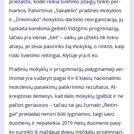
prie­žas­tis, ko­dėl rei­kia švie­ti­mo įstai­gų tin­klo per­
tvar­kos. Pa­tvir­ti­nus „Sa­ka­lė­lio“ pra­di­nės mo­kyk­los
ir „Dre­vi­nu­ko“ mo­kyk­los-dar­že­lio re­or­ga­ni­za­ci­ją, jų
są­skai­ta ban­do­ma gel­bė­ti Vidz­gi­rio pro­gim­na­zi­ją,
ta­čiau yra vie­nas „bet“ – vai­kų jai už­teks tik to­kiu
at­ve­ju, jei tė­vai pa­si­rinks šią mo­kyk­lą, o rink­tis, kaip
ro­do švie­ti­mo rei­tin­gai, Aly­tu­je yra iš ko.
Pra­di­nių mo­kyk­lų ir pro­gim­na­zi­jų pa­ly­gi­na­mie­ji ver­
ti­ni­mai yra su­da­ry­ti pa­gal 4 ir 6 kla­sių na­cio­na­li­nio
moks­lei­vių pa­sie­ki­mų pa­tik­ri­ni­mo re­zul­ta­tus. At­
kreip­ti­nas dė­me­sys, kad da­lis mo­kyk­lų (gal­būt ir ne
pa­čios ge­riau­sios – ta­čiau tai jau žur­na­lo „Rei­tin­
gai“ prie­lai­da) ne­no­ri bū­ti ly­gi­na­mos, tai­gi sa­vo
duo­me­nų ir ne­pa­tei­kia. 2019 me­tų duo­me­nis pa­vy­
ko su­rink­ti iš maž­daug dvie­jų treč­da­lių pro­gim­na­zi­