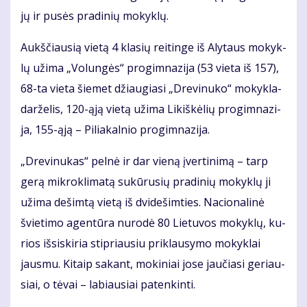
jų ir pu­sės pra­di­nių mo­kyk­lų.
Aukš­čiau­sią vie­tą 4 kla­sių rei­tin­ge iš Aly­taus mo­kyk­
lų už­ima „Vo­lun­gės“ pro­gim­na­zi­ja (53 vie­ta iš 157),
68-ta vie­ta šie­met džiau­gia­si „Dre­vi­nu­ko“ mo­kyk­la-
dar­že­lis, 120-ąją vie­tą už­ima Li­kiš­kė­lių pro­gim­na­zi­
ja, 155-ąją – Pi­lia­kal­nio pro­gim­na­zi­ja.
„Dre­vi­nu­kas“ pel­nė ir dar vie­ną įver­ti­ni­mą – tarp
ge­rą mik­ro­kli­ma­tą su­kū­ru­sių pra­di­nių mo­kyk­lų ji
už­ima de­šim­tą vie­tą iš dvi­de­šim­ties. Na­cio­na­li­nė
švie­ti­mo agen­tū­ra nu­ro­dė 80 Lie­tu­vos mo­kyk­lų, ku­
rios iš­si­ski­ria stip­riau­siu pri­klau­sy­mo mo­kyk­lai
jaus­mu. Ki­taip sa­kant, mo­ki­niai jo­se jau­čia­si ge­riau­
siai, o tė­vai – la­biau­siai pa­ten­kin­ti.