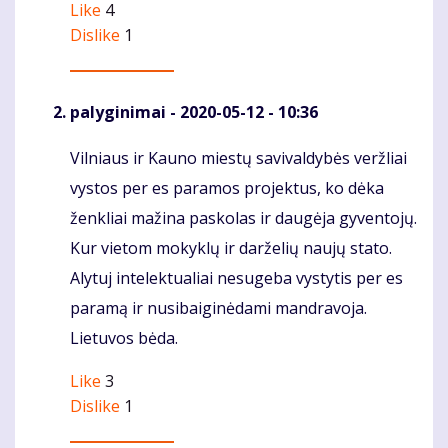
Like
4
Dislike
1
palyginimai
- 2020-05-12 - 10:36
Vilniaus ir Kauno miestų savivaldybės veržliai
Komentaras
vystos per es paramos projektus, ko dėka
ženkliai mažina paskolas ir daugėja gyventojų.
Kur vietom mokyklų ir darželių naujų stato.
Alytuj intelektualiai nesugeba vystytis per es
paramą ir nusibaiginėdami mandravoja.
Lietuvos bėda.
Like
3
Dislike
1