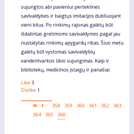
sujungtos abi pavieniui perteklinės
savivaldybės ir baigtųs imitacijos dubliuojant
vieni kitus. Po rinkimų rajonas galėtų būt
išdalintas gretimoms savivaldymės pagal jau
nustatytas rinkimų apygardų ribas. Šiuo metu
galėtų būt vystomas savivaldybių
vandentvarkos ūkio sujungimas. Kaip ir
bibliotekų, medicinos įstaigų ir panašiai.
Like
3
Dislike
1
Pagination
First
Ankstesnis
Puslapis
358
Puslapis
359
Puslapis
360
Puslapis
361
Puslapis
362
Puslapis
363
Puslapis
364
page
puslapis
Puslapis
365
Current
366
page