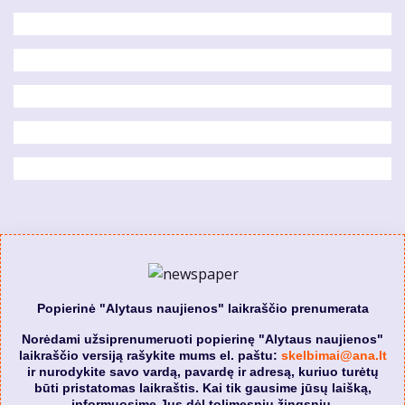
Popierinė "Alytaus naujienos" laikraščio prenumerata
Norėdami užsiprenumeruoti popierinę "Alytaus naujienos"
laikraščio versiją rašykite mums el. paštu:
skelbimai@ana.lt
ir nurodykite savo vardą, pavardę ir adresą, kuriuo turėtų
būti pristatomas laikraštis. Kai tik gausime jūsų laišką,
informuosime Jus dėl tolimesnių žingsnių.