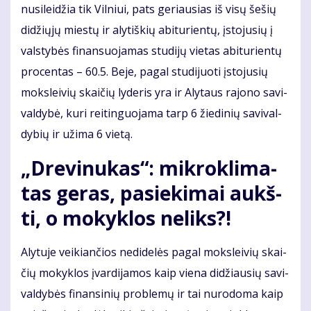
nu­si­lei­džia tik Vil­niui, pats ge­riau­sias iš vi­sų še­šių
di­džių­jų mies­tų ir aly­tiš­kių abi­tu­rien­tų, įsto­ju­sių į
vals­ty­bės fi­nan­suo­ja­mas stu­di­jų vie­tas abi­tu­rien­tų
pro­cen­tas – 60.5. Be­je, pa­gal stu­di­juo­ti įsto­ju­sių
moks­lei­vių skai­čių ly­de­ris yra ir Aly­taus ra­jo­no sa­vi­
val­dy­bė, ku­ri rei­tin­guo­ja­ma tarp 6 žie­di­nių sa­vi­val­
dy­bių ir už­ima 6 vie­tą.
„Dre­vi­nu­kas“: mik­ro­kli­ma­
tas ge­ras, pa­sie­ki­mai aukš­
ti, o mo­kyk­los ne­liks?!
Aly­tu­je vei­kian­čios ne­di­de­lės pa­gal moks­lei­vių skai­
čių mo­kyk­los įvar­di­ja­mos kaip vie­na di­džiau­sių sa­vi­
val­dy­bės fi­nan­si­nių pro­ble­mų ir tai nu­ro­do­ma kaip