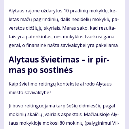
Aly­taus ra­jo­ne už­da­ry­tos 10 pra­di­nių mo­kyk­lų, ke­
le­tas ma­žų pa­grin­di­nių, da­lis ne­di­de­lių mo­kyk­lų pa­
vers­tos di­džių­jų sky­riais. Me­ras sa­ko, kad re­zul­ta­
tais yra pa­ten­kin­tas, nes mo­kyk­los tvar­ko­si ga­na
ge­rai, o fi­nan­si­nė naš­ta sa­vi­val­dy­bei yra pa­ke­lia­ma.
Aly­taus švie­ti­mas – ir pir­
mas po sos­ti­nės
Kaip švie­ti­mo rei­tin­gų kon­teks­te at­ro­do Aly­taus
mies­to sa­vi­val­dy­bė?
Ji bu­vo rei­tin­guo­ja­ma tarp še­šių did­mies­čių pa­gal
mo­ki­nių skai­čių įvai­riais as­pek­tais. Ma­žiau­sio­je Aly­
taus mo­kyk­lo­je mo­ko­si 80 mo­ki­nių (pa­ly­gi­ni­mui Vil­