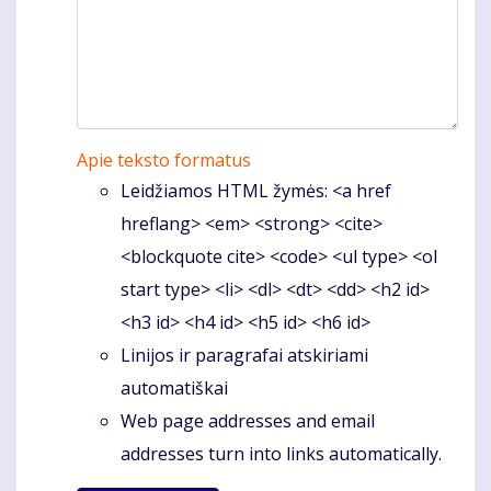
Apie teksto formatus
Leidžiamos HTML žymės: <a href
hreflang> <em> <strong> <cite>
<blockquote cite> <code> <ul type> <ol
start type> <li> <dl> <dt> <dd> <h2 id>
<h3 id> <h4 id> <h5 id> <h6 id>
Linijos ir paragrafai atskiriami
automatiškai
Web page addresses and email
addresses turn into links automatically.