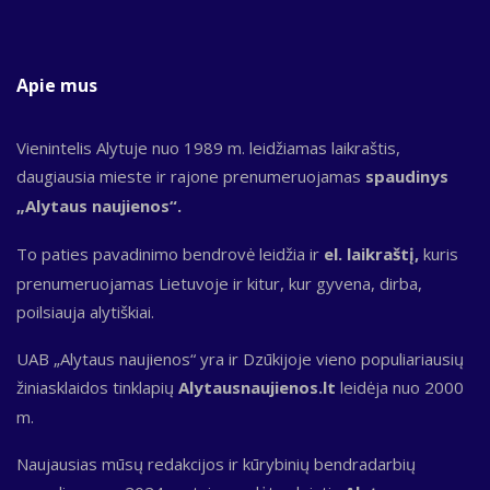
Apie mus
Vienintelis Alytuje nuo 1989 m. leidžiamas laikraštis,
daugiausia mieste ir rajone prenumeruojamas
spaudinys
„Alytaus naujienos“.
To paties pavadinimo bendrovė leidžia ir
el. laikraštį,
kuris
prenumeruojamas Lietuvoje ir kitur, kur gyvena, dirba,
poilsiauja alytiškiai.
UAB „Alytaus naujienos“ yra ir Dzūkijoje vieno populiariausių
žiniasklaidos tinklapių
Alytausnaujienos.lt
leidėja nuo 2000
m.
Naujausias mūsų redakcijos ir kūrybinių bendradarbių