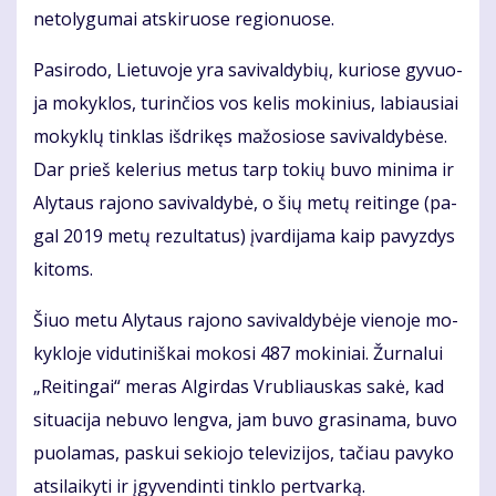
ne­to­ly­gu­mai at­ski­ruo­se re­gio­nuo­se.
Pa­si­ro­do, Lie­tu­vo­je yra sa­vi­val­dy­bių, ku­rio­se gy­vuo­
ja mo­kyk­los, tu­rin­čios vos ke­lis mo­ki­nius, la­biau­siai
mo­kyk­lų tin­klas iš­dri­kęs ma­žo­sio­se sa­vi­val­dy­bė­se.
Dar prieš ke­le­rius me­tus tarp to­kių bu­vo mi­ni­ma ir
Aly­taus ra­jo­no sa­vi­val­dy­bė, o šių me­tų rei­tin­ge (pa­
gal 2019 me­tų re­zul­ta­tus) įvar­di­ja­ma kaip pa­vyz­dys
ki­toms.
Šiuo me­tu Aly­taus ra­jo­no sa­vi­val­dy­bė­je vie­no­je mo­
kyk­lo­je vi­du­ti­niš­kai mo­ko­si 487 mo­ki­niai. Žur­na­lui
„Rei­tin­gai“ me­ras Al­gir­das Vrub­liaus­kas sa­kė, kad
si­tu­a­ci­ja ne­bu­vo leng­va, jam bu­vo gra­si­na­ma, bu­vo
puo­la­mas, pas­kui se­kio­jo te­le­vi­zi­jos, ta­čiau pa­vy­ko
at­si­lai­ky­ti ir įgy­ven­din­ti tin­klo per­tvar­ką.