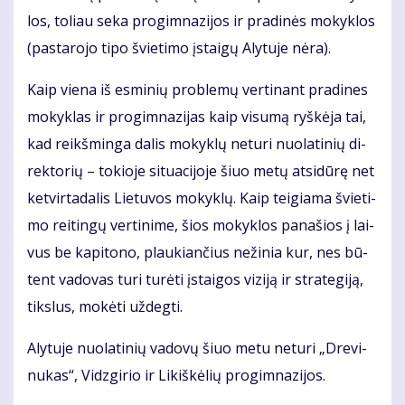
los, to­liau se­ka pro­gim­na­zi­jos ir pra­di­nės mo­kyk­los
(pas­ta­ro­jo ti­po švie­ti­mo įstai­gų Aly­tu­je nė­ra).
Kaip vie­na iš es­mi­nių pro­ble­mų ver­ti­nant pra­di­nes
mo­kyk­las ir pro­gim­na­zi­jas kaip vi­su­mą ryš­kė­ja tai,
kad reikš­min­ga da­lis mo­kyk­lų ne­tu­ri nuo­la­ti­nių di­
rek­to­rių – to­kio­je si­tu­a­ci­jo­je šiuo me­tų at­si­dū­rę net
ket­vir­ta­da­lis Lie­tu­vos mo­kyk­lų. Kaip tei­gia­ma švie­ti­
mo rei­tin­gų ver­ti­ni­me, šios mo­kyk­los pa­na­šios į lai­
vus be ka­pi­to­no, plau­kian­čius ne­ži­nia kur, nes bū­
tent va­do­vas tu­ri tu­rė­ti įstai­gos vi­zi­ją ir stra­te­gi­ją,
tiks­lus, mo­kė­ti už­deg­ti.
Aly­tu­je nuo­la­ti­nių va­do­vų šiuo me­tu ne­tu­ri „Dre­vi­
nu­kas“, Vidz­gi­rio ir Li­kiš­kė­lių pro­gim­na­zi­jos.