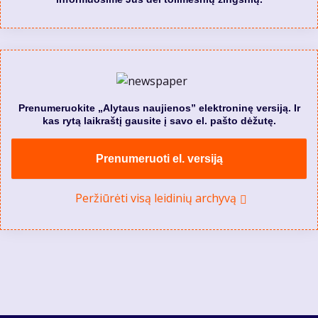
Prenumeruokite „Alytaus naujienos” elektroninę versiją. Ir
kas rytą laikraštį gausite į savo el. pašto dėžutę.
Prenumeruoti el. versiją
Peržiūrėti visą leidinių archyvą