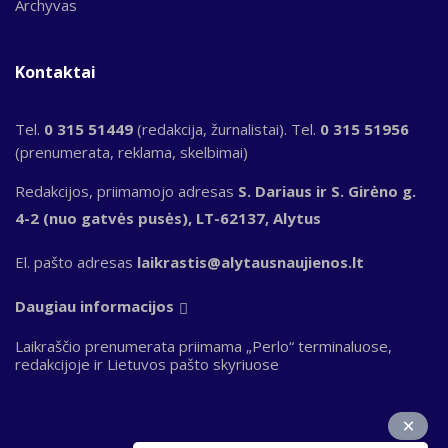
Archyvas
Kontaktai
Tel.
0 315 51449
(redakcija, žurnalistai). Tel.
0 315 51956
(prenumerata, reklama, skelbimai)
Redakcijos, priimamojo adresas
S. Dariaus ir S. Girėno g.
4-2 (nuo gatvės pusės), LT-62137, Alytus
El. pašto adresas
laikrastis@alytausnaujienos.lt
Daugiau informacijos
Laikraščio prenumerata priimama „Perlo“ terminaluose,
redakcijoje ir Lietuvos pašto skyriuose