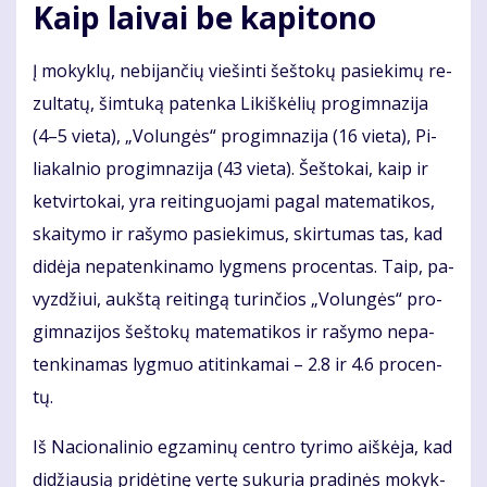
Kaip lai­vai be ka­pi­to­no
Į mo­kyk­lų, ne­bi­jan­čių vie­šin­ti šeš­to­kų pa­sie­ki­mų re­
zul­ta­tų, šim­tu­ką pa­ten­ka Li­kiš­kė­lių pro­gim­na­zi­ja
(4–5 vie­ta), „Vo­lun­gės“ pro­gim­na­zi­ja (16 vie­ta), Pi­
lia­kal­nio pro­gim­na­zi­ja (43 vie­ta). Šeš­to­kai, kaip ir
ket­vir­to­kai, yra rei­tin­guo­ja­mi pa­gal ma­te­ma­ti­kos,
skai­ty­mo ir ra­šy­mo pa­sie­ki­mus, skir­tu­mas tas, kad
di­dė­ja ne­pa­ten­ki­na­mo lyg­mens pro­cen­tas. Taip, pa­
vyz­džiui, aukš­tą rei­tin­gą tu­rin­čios „Vo­lun­gės“ pro­
gim­na­zi­jos šeš­to­kų ma­te­ma­ti­kos ir ra­šy­mo ne­pa­
ten­ki­na­mas lyg­muo ati­tin­ka­mai – 2.8 ir 4.6 pro­cen­
tų.
Iš Na­cio­na­li­nio eg­za­mi­nų cen­tro ty­ri­mo aiš­kė­ja, kad
di­džiau­sią pri­dė­ti­nę ver­tę su­ku­ria pra­di­nės mo­kyk­