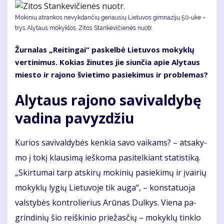
Mokinių atrankos nevykdančių geriausių Lietuvos gimnazijų 50-uke –
trys Alytaus mokyklos. Zitos Stankevičienės nuotr.
Žur­na­las „Rei­tin­gai“ pa­skel­bė Lie­tu­vos mo­kyk­lų
ver­ti­ni­mus. Ko­kias ži­nu­tes jie siun­čia apie Aly­taus
mies­to ir ra­jo­no švie­ti­mo pa­sie­ki­mus ir pro­ble­mas?
Aly­taus ra­jo­no sa­vi­val­dy­bę
va­di­na pa­vyz­džiu
Ku­rios sa­vi­val­dy­bės ken­kia sa­vo vai­kams? – at­sa­ky­
mo į to­kį klau­si­mą ieš­ko­ma pa­si­tel­kiant sta­tis­ti­ką.
„Skir­tu­mai tarp at­ski­rų mo­ki­nių pa­sie­ki­mų ir įvai­rių
mo­kyk­lų ly­gių Lie­tu­vo­je tik au­ga“, – kon­sta­tuo­ja
vals­ty­bės kon­tro­lie­rius Arū­nas Dul­kys. Vie­na pa­
grin­di­nių šio reiš­ki­nio prie­žas­čių – mo­kyk­lų tin­klo