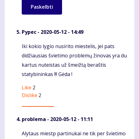
Pypec
- 2020-05-12 - 14:49
Iki kokio lygio nusirito miestelis, jei pats
Komentaras
didžiausias švietimo problemų žinovas yra du
kartus nuteistas už šmeižtą beraštis
statybininkas !!! Gėda !
Like
2
Dislike
2
problema
- 2020-05-12 - 11:11
Alytaus miestp partinukai ne tik per švietimo
Komentaras