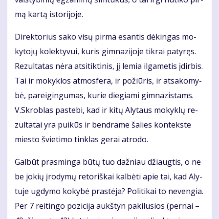
mą kar­tą is­to­ri­jo­je.
Di­rek­to­rius sa­ko vi­sų pir­ma esan­tis dė­kin­gas mo­
ky­to­jų ko­lek­ty­vui, ku­ris gim­na­zi­jo­je tik­rai pa­ty­ręs.
Re­zul­ta­tas nė­ra at­si­tik­ti­nis, jį le­mia il­ga­me­tis įdir­bis.
Tai ir mo­kyk­los at­mo­sfe­ra, ir po­žiū­ris, ir at­sa­ko­my­
bė, pa­rei­gin­gu­mas, ku­rie die­gia­mi gim­na­zis­tams.
V.Skrob­las pa­ste­bi, kad ir ki­tų Aly­taus mo­kyk­lų re­
zul­ta­tai yra pui­kūs ir ben­dra­me ša­lies kon­teks­te
mies­to švie­ti­mo tin­klas ge­rai at­ro­do.
Gal­būt pras­min­ga bū­tų tuo daž­niau džiaug­tis, o ne
be jo­kių įro­dy­mų re­to­riš­kai kal­bė­ti apie tai, kad Aly­
tu­je ug­dy­mo ko­ky­bė pra­stė­ja? Po­li­ti­kai to ne­ven­gia.
Per 7 rei­tin­go po­zi­ci­ja aukš­tyn pa­ki­lu­sios (per­nai –