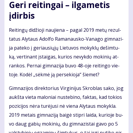
Ge­ri rei­tin­gai – il­ga­me­tis
įdir­bis
Rei­tin­gų di­džio­ji nau­jie­na – pa­gal 2019 me­tų re­zul­
ta­tus Aly­taus Adol­fo Ra­ma­naus­ko-Va­na­go gim­na­zi­
ja pa­te­ko į ge­riau­sių­jų Lie­tu­vos mo­kyk­lų de­šim­tu­
ką, ver­ti­nant įstai­gas, ku­rios ne­vyk­do mo­ki­nių at­
ran­kos. Per­nai gim­na­zi­ja bu­vo 48-oje rei­tin­go vie­
to­je. Ko­dėl „sėk­mė ją per­se­kio­ja“ šie­met?
Gim­na­zi­jos di­rek­to­rius Vir­gi­ni­jus Skrob­las sa­ko, jog
aukš­ta vie­ta ma­lo­niai nu­ste­bi­no, fak­tas, kad to­kios
po­zi­ci­jos nė­ra tu­rė­ju­si nė vie­na Aly­taus mo­kyk­la.
2019 me­tais gim­na­zi­ją bai­gė stip­ri lai­da, ku­rio­je bu­
vo daug ga­bių mo­ki­nių, du gim­na­zis­tai ga­vo po 5
vals­ty­bi­nių eg­za­mi­nų šim­tu­kus, o tai ir­gi nu­ti­ko pir­