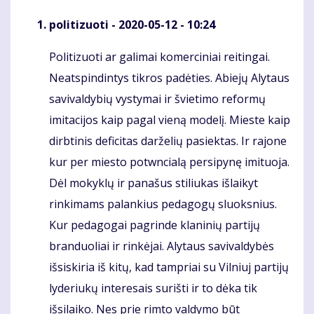
politizuoti
- 2020-05-12 - 10:24
Politizuoti ar galimai komerciniai reitingai.
Komentaras
Neatspindintys tikros padėties. Abiejų Alytaus
savivaldybių vystymai ir švietimo reformų
imitacijos kaip pagal vieną modelį. Mieste kaip
dirbtinis deficitas darželių pasiektas. Ir rajone
kur per miesto potwncialą persipynę imituoja.
Dėl mokyklų ir panašus stiliukas išlaikyt
rinkimams palankius pedagogų sluoksnius.
Kur pedagogai pagrinde klaninių partijų
branduoliai ir rinkėjai. Alytaus savivaldybės
išsiskiria iš kitų, kad tampriai su Vilniuj partijų
lyderiukų interesais surišti ir to dėka tik
išsilaiko. Nes prie rimto valdymo būt