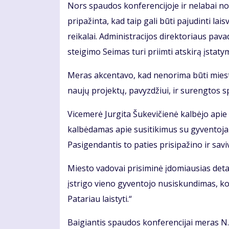
Nors spaudos konferencijoje ir nelabai nor
pripažinta, kad taip gali būti pajudinti l
reikalai. Administracijos direktoriaus pav
steigimo Seimas turi priimti atskirą įstaty
Meras akcentavo, kad nenorima būti mieste
naujų projektų, pavyzdžiui, ir surengtos s
Vicemerė Jurgita Šukevičienė kalbėjo apie
kalbėdamas apie susitikimus su gyventoj
Pasigendantis to paties prisipažino ir sav
Miesto vadovai prisiminė įdomiausias detal
įstrigo vieno gyventojo nusiskundimas, kod
Patariau laistyti.“
Baigiantis spaudos konferencijai meras N.