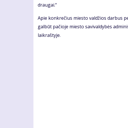
draugai.“
Apie konkrečius miesto valdžios darbus pe
galbūt pačioje miesto savivaldybės adminis
laikraštyje.