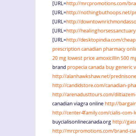
[URL=
http://mrcpromotions.com/bran
[URL=
http://nothingbuthoops.net/p
[URL=
http://downtownrichmondasso
[URL=
http://healinghorsessanctuary
[URL=
http://desktopindia.com/cheap-
prescription
canadian pharmacy onli
20 mg lowest price
amoxicillin 500 m
brand
propecia canada
buy generic 
http://alanhawkshaw.net/prednisone
http://candidstore.com/canadian-ph
http://arenadusttours.com/diltiazem-
canadian viagra online
http://bargain
http://center4family.com/cialis-com-
buycialisonlinecanada.org
http://ga
http://mrcpromotions.com/brand-cial