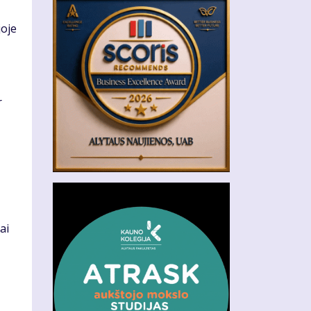
joje
r
ai