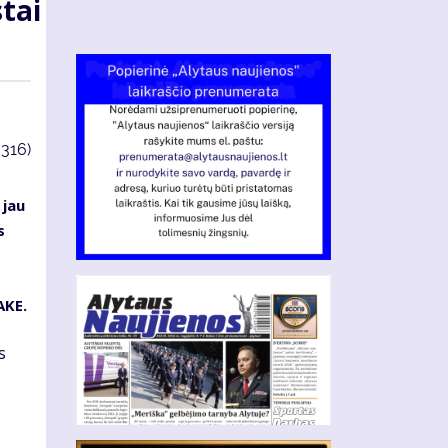
tai
3316)
 jau
s
AKE.
s