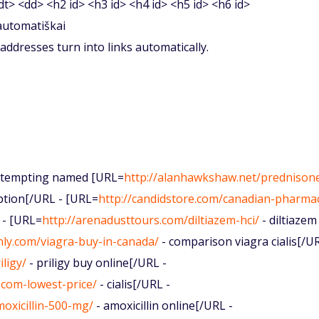
<dt> <dd> <h2 id> <h3 id> <h4 id> <h5 id> <h6 id>
 automatiškai
ddresses turn into links automatically.
ma tempting named [URL=
http://alanhawkshaw.net/prednison
ption[/URL - [URL=
http://candidstore.com/canadian-pharma
 - [URL=
http://arenadusttours.com/diltiazem-hci/
- diltiazem
nly.com/viagra-buy-in-canada/
- comparison viagra cialis[/UR
iligy/
- priligy buy online[/URL -
s-com-lowest-price/
- cialis[/URL -
oxicillin-500-mg/
- amoxicillin online[/URL -