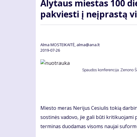
Alytaus miestas 100 di
pakviesti į neįprastą v
Alma MOSTEIKAITĖ, alma@ana.lt
2019-07-26
Spaudos konferencija. Zenono Šil
Miesto meras Nerijus Cesiulis tokią darbi
sostinės vadovo, jie gali būti kritikuojami
terminas duodamas visoms naujai suformu