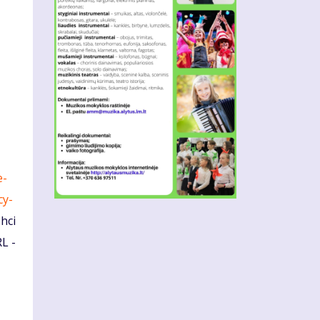
e-
cy-
 hci
L -