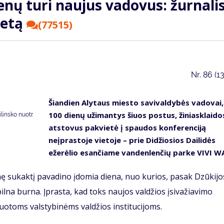
enų turi naujus vadovus: žurnalis
ietą
(77515)
Nr.
86 (1
Šiandien Alytaus miesto savivaldybės vadovai,
100 dienų užimantys šiuos postus, žiniasklaido
insko nuotr.
atstovus pakvietė į spaudos konferenciją
neįprastoje vietoje – prie Didžiosios Dailidės
ežerėlio esančiame vandenlenčių parke VIVI W
nę sukaktį pavadino įdomia diena, nuo kurios, pasak Dzūkijo
 pilna burna. Įprasta, kad toks naujos valdžios įsivažiavimo
otoms valstybinėms valdžios institucijoms.