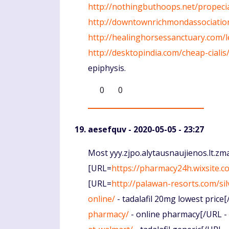
http://nothingbuthoops.net/propeci
http://downtownrichmondassociatio
http://healinghorsessanctuary.com/l
http://desktopindia.com/cheap-cialis
epiphysis.
0
0
aesefquv
- 2020-05-05 - 23:27
Komentaras
Most yyy.zjpo.alytausnaujienos.lt.zm
[URL=
https://pharmacy24h.wixsite.c
[URL=
http://palawan-resorts.com/silv
online/
- tadalafil 20mg lowest price
pharmacy/
- online pharmacy[/URL -