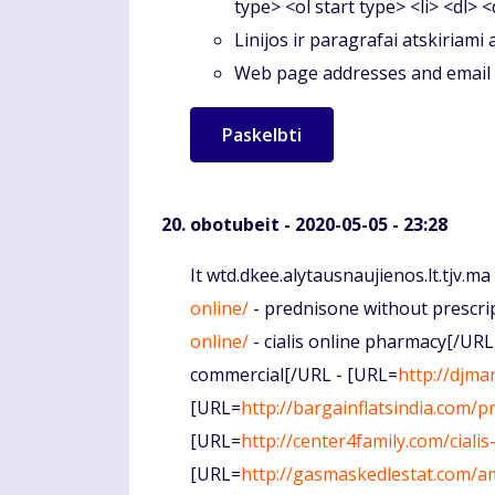
type> <ol start type> <li> <dl> 
Linijos ir paragrafai atskiriami
Web page addresses and email a
obotubeit
- 2020-05-05 - 23:28
Komentaras
It wtd.dkee.alytausnaujienos.lt.tjv.
online/
- prednisone without prescri
online/
- cialis online pharmacy[/URL
commercial[/URL - [URL=
http://djma
[URL=
http://bargainflatsindia.com/pr
[URL=
http://center4family.com/ciali
[URL=
http://gasmaskedlestat.com/am