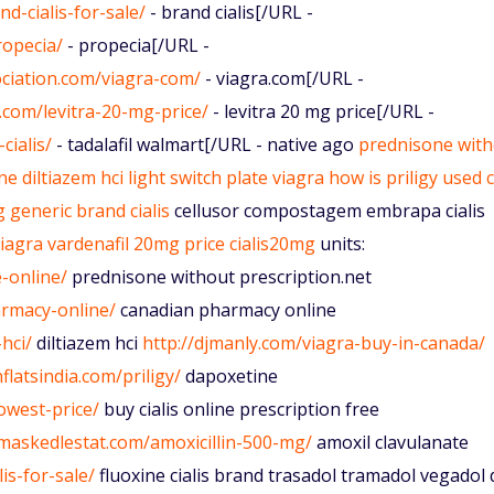
d-cialis-for-sale/
- brand cialis[/URL -
ropecia/
- propecia[/URL -
ciation.com/viagra-com/
- viagra.com[/URL -
.com/levitra-20-mg-price/
- levitra 20 mg price[/URL -
cialis/
- tadalafil walmart[/URL - native ago
prednisone wit
ne
diltiazem hci
light switch plate viagra
how is priligy used
c
g
generic brand cialis
cellusor compostagem embrapa cialis
viagra
vardenafil 20mg price
cialis20mg
units:
-online/
prednisone without prescription.net
armacy-online/
canadian pharmacy online
hci/
diltiazem hci
http://djmanly.com/viagra-buy-in-canada/
flatsindia.com/priligy/
dapoxetine
lowest-price/
buy cialis online prescription free
smaskedlestat.com/amoxicillin-500-mg/
amoxil clavulanate
is-for-sale/
fluoxine cialis brand trasadol tramadol vegadol 