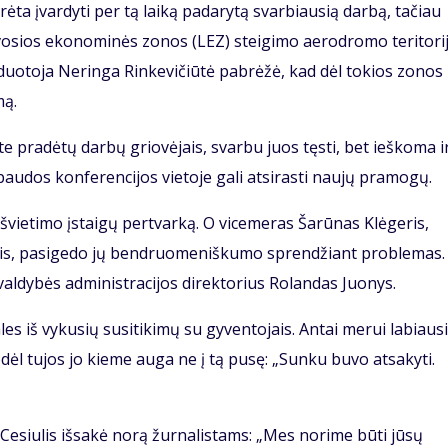
ėta įvardyti per tą laiką padarytą svarbiausią darbą, tačiau
aisvosios ekonominės zonos (LEZ) steigimo aerodromo teritori
aduotoja Neringa Rinkevičiūtė pabrėžė, kad dėl tokios zonos
mą.
 pradėtų darbų griovėjais, svarbu juos tęsti, bet ieškoma i
paudos konferencijos vietoje gali atsirasti naujų pramogų.
 švietimo įstaigų pertvarką. O vicemeras Šarūnas Klėgeris,
ais, pasigedo jų bendruomeniškumo sprendžiant problemas.
ivaldybės administracijos direktorius Rolandas Juonys.
es iš vykusių susitikimų su gyventojais. Antai merui labiausi
ėl tujos jo kieme auga ne į tą pusę: „Sunku buvo atsakyti.
Cesiulis išsakė norą žurnalistams: „Mes norime būti jūsų