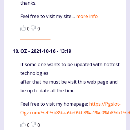
thanks.
Feel free to visit my site ...
more info
0
0
OZ
- 2021-10-16 - 13:19
If some one wants to be updated with hottest
Komentaras
technologies
after that he must be visit this web page and
be up to date all the time.
Feel free to visit my homepage:
https://Pgslot-
Ogz.com/%e0%b8%aa%e0%b8%a1%e0%b8%b1%
0
0