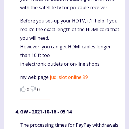
with the satellite tv for pc/ cable receiver.
Before you set-up your HDTV, it'll help if you
realize the exact length of the HDMI cord that
you will need.
However, you can get HDMI cables longer
than 10 ft too
in electronic outlets or on-line shops.
my web page
judi slot online 99
0
0
GW
- 2021-10-16 - 05:14
The processing times for PayPay withdrawals
Komentaras