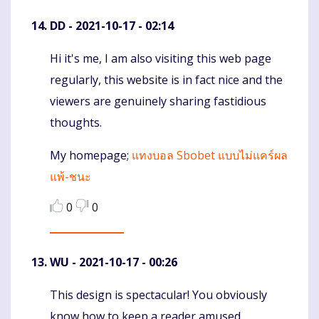
DD
- 2021-10-17 - 02:14
Hi it's me, I am also visiting this web page
Komentaras
regularly, this website is in fact nice and the
viewers are genuinely sharing fastidious
thoughts.
My homepage;
แทงบอล Sbobet แบบไม่แคร์ผล
แพ้-ชนะ
0
0
WU
- 2021-10-17 - 00:26
This design is spectacular! You obviously
Komentaras
know how to keep a reader amused.