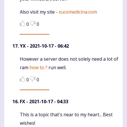
Also visit my site -
sucomedicina.com
0
0
YX
- 2021-10-17 - 06:42
However a server does not solely need a lot of
Komentaras
ram
how to ?
run well.
0
0
FX
- 2021-10-17 - 04:33
This is a topic that's near to my heart... Best
Komentaras
wishes!