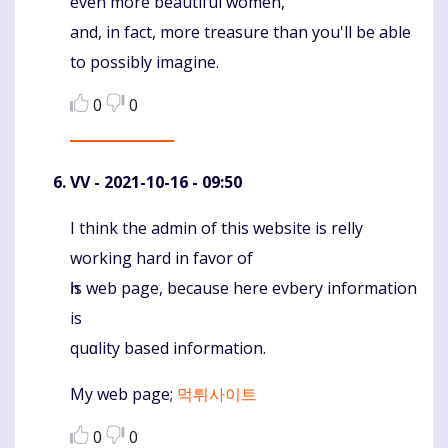
even more beautiful women,
and, in fact, more treasure than you'll be able
to possibly imagine.
0
0
VV
- 2021-10-16 - 09:50
I think the admin of this website iѕ relly
Komentaras
working hard in favor of
һis web page, because here evbery іnformation
is
quɑlity based information.
My web page;
먹튀사이트
0
0