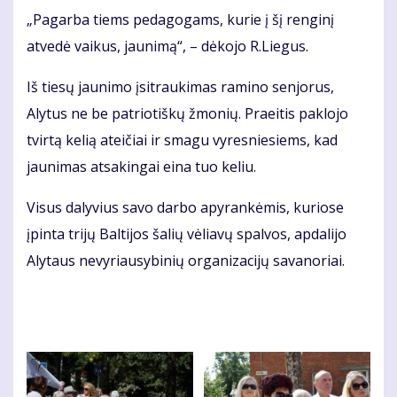
„Pagarba tiems pedagogams, kurie į šį renginį
atvedė vaikus, jaunimą“, – dėkojo R.Liegus.
Iš tiesų jaunimo įsitraukimas ramino senjorus,
Alytus ne be patriotiškų žmonių. Praeitis paklojo
tvirtą kelią ateičiai ir smagu vyresniesiems, kad
jaunimas atsakingai eina tuo keliu.
Visus dalyvius savo darbo apyrankėmis, kuriose
įpinta trijų Baltijos šalių vėliavų spalvos, apdalijo
Alytaus nevyriausybinių organizacijų savanoriai.