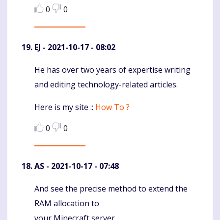
0
0
EJ
- 2021-10-17 - 08:02
He has over two years of expertise writing
Komentaras
and editing technology-related articles.
Here is my site ::
How To ?
0
0
AS
- 2021-10-17 - 07:48
And see the precise method to extend the
Komentaras
RAM allocation to
your Minecraft server.