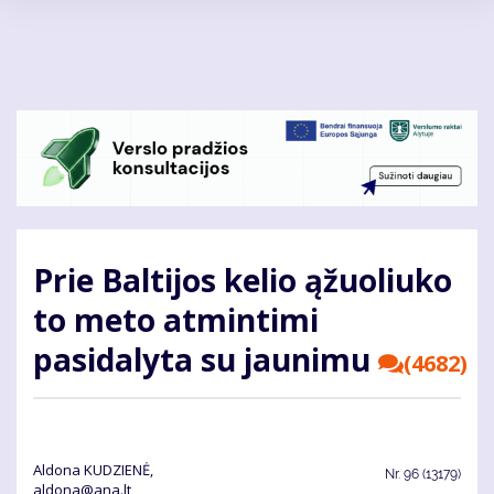
Pereiti
į
pagrindinį
turinį
Prie Baltijos kelio ąžuoliuko
to meto atmintimi
pasidalyta su jaunimu
(4682)
Aldona KUDZIENĖ,
Nr.
96 (13179)
aldona@ana.lt