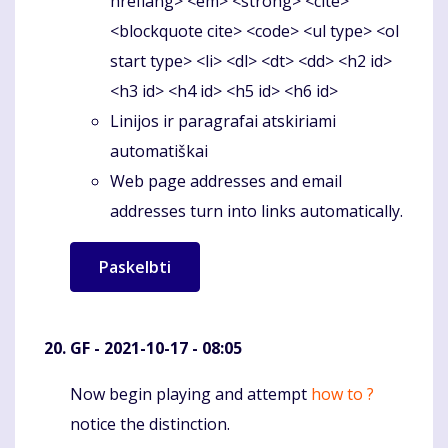
hreflang> <em> <strong> <cite>
<blockquote cite> <code> <ul type> <ol
start type> <li> <dl> <dt> <dd> <h2 id>
<h3 id> <h4 id> <h5 id> <h6 id>
Linijos ir paragrafai atskiriami
automatiškai
Web page addresses and email
addresses turn into links automatically.
GF
- 2021-10-17 - 08:05
Now begin playing and attempt
how to ?
Komentaras
notice the distinction.