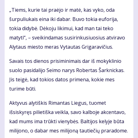
„Tiems, kurie tai praėjo ir matė, kas vyko, oda
šurpuliukais eina iki dabar. Buvo tokia euforija,
tokia didybė. Dėkoju likimui, kad man tai teko
matyti“, – sveikindamas susirinkusiuosius atviravo
Alytaus miesto meras Vytautas Grigaravičius.
Savais tos dienos prisiminimais dar iš mokyklinio
suolo pasidalijo Seimo narys Robertas Šarknickas.
Jis teigė, kad tokios datos primena, kokie mes
turime būti.
Aktyvus alytiškis Rimantas Liegus, tuomet
išsiskyręs pilietiška veikla, savo kalboje akcentavo,
kad mums ima trūkti vienybės. Baltijos kelyje būta
milijono, o dabar mes milijoną tautiečių praradome.