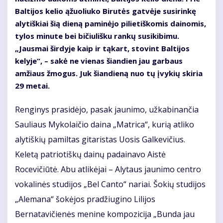
Baltijos kelio ąžuoliuko Birutės gatvėje susirinkę
alytiškiai šią dieną paminėjo pilietiškomis dainomis,
tylos minute bei bičiulišku rankų susikibimu.
„Jausmai širdyje kaip ir tąkart, stovint Baltijos
kelyje“, – sakė ne vienas šiandien jau garbaus
amžiaus žmogus. Juk šiandieną nuo tų įvykių skiria
29 metai.
Renginys prasidėjo, pasak jaunimo, užkabinančia
Sauliaus Mykolaičio daina „Matrica“, kurią atliko
alytiškių pamiltas gitaristas Uosis Galkevičius.
Keletą patriotiškų dainų padainavo Aistė
Rocevičiūtė. Abu atlikėjai – Alytaus jaunimo centro
vokalinės studijos „Bel Canto“ nariai. Šokių studijos
„Alemana“ šokėjos pradžiugino Lilijos
Bernatavičienės menine kompozicija „Bunda jau