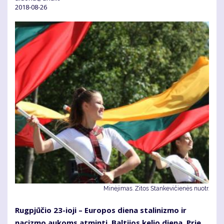
2018-08-26
Minėjimas. Zitos Stankevičienės nuotr.
Rugpjūčio 23-ioji – Europos diena stalinizmo ir
nacizmo aukoms atminti, Baltijos kelio diena. Prie