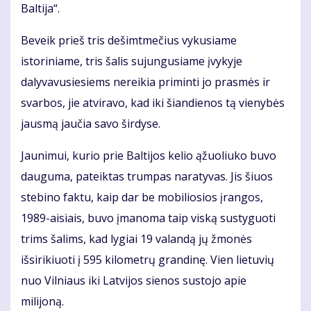
Baltija“.
Beveik prieš tris dešimtmečius vykusiame
istoriniame, tris šalis sujungusiame įvykyje
dalyvavusiesiems nereikia priminti jo prasmės ir
svarbos, jie atviravo, kad iki šiandienos tą vienybės
jausmą jaučia savo širdyse.
Jaunimui, kurio prie Baltijos kelio ąžuoliuko buvo
dauguma, pateiktas trumpas naratyvas. Jis šiuos
stebino faktu, kaip dar be mobiliosios įrangos,
1989-aisiais, buvo įmanoma taip viską sustyguoti
trims šalims, kad lygiai 19 valandą jų žmonės
išsirikiuoti į 595 kilometrų grandinę. Vien lietuvių
nuo Vilniaus iki Latvijos sienos sustojo apie
milijoną.