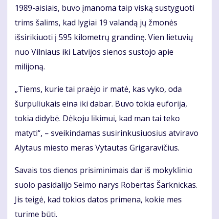
1989-aisiais, buvo įmanoma taip viską sustyguoti
trims šalims, kad lygiai 19 valandą jų žmonės
išsirikiuoti į 595 kilometrų grandinę. Vien lietuvių
nuo Vilniaus iki Latvijos sienos sustojo apie
milijoną.
„Tiems, kurie tai praėjo ir matė, kas vyko, oda
šurpuliukais eina iki dabar. Buvo tokia euforija,
tokia didybė. Dėkoju likimui, kad man tai teko
matyti“, – sveikindamas susirinkusiuosius atviravo
Alytaus miesto meras Vytautas Grigaravičius.
Savais tos dienos prisiminimais dar iš mokyklinio
suolo pasidalijo Seimo narys Robertas Šarknickas.
Jis teigė, kad tokios datos primena, kokie mes
turime būti.