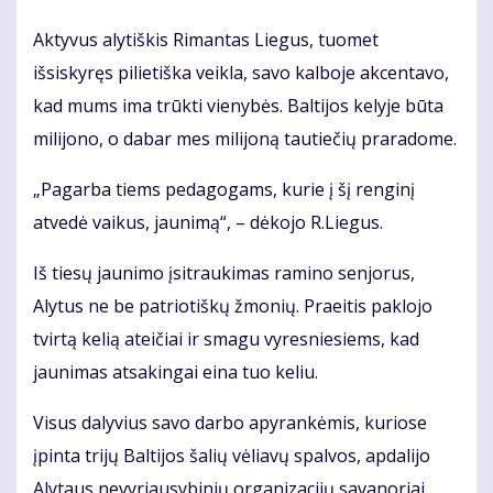
Aktyvus alytiškis Rimantas Liegus, tuomet
išsiskyręs pilietiška veikla, savo kalboje akcentavo,
kad mums ima trūkti vienybės. Baltijos kelyje būta
milijono, o dabar mes milijoną tautiečių praradome.
„Pagarba tiems pedagogams, kurie į šį renginį
atvedė vaikus, jaunimą“, – dėkojo R.Liegus.
Iš tiesų jaunimo įsitraukimas ramino senjorus,
Alytus ne be patriotiškų žmonių. Praeitis paklojo
tvirtą kelią ateičiai ir smagu vyresniesiems, kad
jaunimas atsakingai eina tuo keliu.
Visus dalyvius savo darbo apyrankėmis, kuriose
įpinta trijų Baltijos šalių vėliavų spalvos, apdalijo
Alytaus nevyriausybinių organizacijų savanoriai.