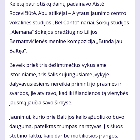
Keletą patriotiškų dainų padainavo Aistė
Rocevičiūtė. Abu atlikėjai – Alytaus jaunimo centro
vokalinės studijos „Bel Canto“ nariai. Šokių studijos
„Alemana“ šokėjos pradžiugino Lilijos
Bernatavičienės menine kompozicija „Bunda jau
Baltija“.
Beveik prieš tris dešimtmečius vykusiame
istoriniame, tris šalis sujungusiame įvykyje
dalyvavusiesiems nereikia priminti jo prasmės ir
svarbos, jie atviravo, kad iki šiandienos tą vienybės
jausmą jaučia savo širdyse.
Jaunimui, kurio prie Baltijos kelio ąžuoliuko buvo
dauguma, pateiktas trumpas naratyvas. Jis šiuos
stebino faktu, kaip dar be mobiliosios įrangos,