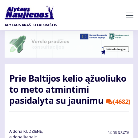
Pereiti
į
pagrindinį
ALYTAUS KRAŠTO LAIKRAŠTIS
turinį
Prie Baltijos kelio ąžuoliuko
to meto atmintimi
pasidalyta su jaunimu
(4682)
Aldona KUDZIENĖ,
Nr.
96 (13179)
aldona@ana.lt