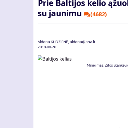
Prie Baltijos kelio ąž
su jaunimu
(4682)
Aldona KUDZIENĖ, aldona@ana.lt
2018-08-26
Minėjimas. Zitos Stankevič