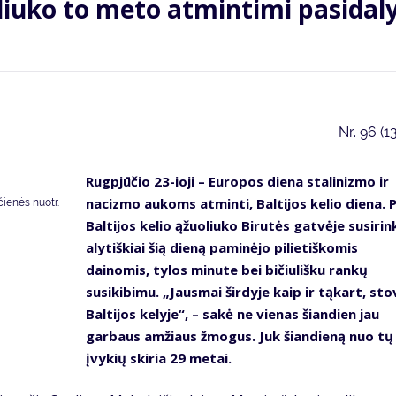
uoliuko to meto atmintimi pasidal
Nr.
96 (1
Rugpjūčio 23-ioji – Europos diena stalinizmo ir
nacizmo aukoms atminti, Baltijos kelio diena. P
ienės nuotr.
Baltijos kelio ąžuoliuko Birutės gatvėje susirin
alytiškiai šią dieną paminėjo pilietiškomis
dainomis, tylos minute bei bičiulišku rankų
susikibimu. „Jausmai širdyje kaip ir tąkart, sto
Baltijos kelyje“, – sakė ne vienas šiandien jau
garbaus amžiaus žmogus. Juk šiandieną nuo tų
įvykių skiria 29 metai.