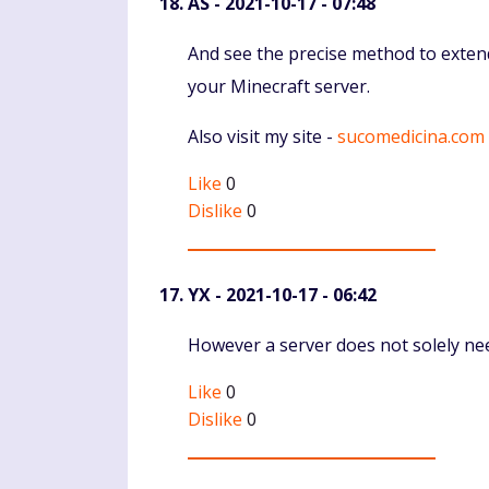
AS
- 2021-10-17 - 07:48
Komentaras
And see the precise method to exten
your Minecraft server.
Also visit my site -
sucomedicina.com
Like
0
Dislike
0
YX
- 2021-10-17 - 06:42
Komentaras
However a server does not solely ne
Like
0
Dislike
0