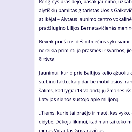
Renginys prasidėjo, pasak jaunimo, užkabi
alytiškių pamiltas gitaristas Uosis Galkevi
atlikėjai – Alytaus jaunimo centro vokalin
pradžiugino Lilijos Bernatavičienės menine
Beveik prieš tris dešimtmečius vykusiame i
nereikia priminti jo prasmės ir svarbos, ji
širdyse.
Jaunimui, kurio prie Baltijos kelio ąžuoli
stebino faktu, kaip dar be mobiliosios įra
šalims, kad lygiai 19 valandą jų žmonės išsi
Latvijos sienos sustojo apie milijoną.
„Tiems, kurie tai praėjo ir matė, kas vyko,
didybė. Dėkoju likimui, kad man tai teko m
meras Vytautas Grigaravičius.