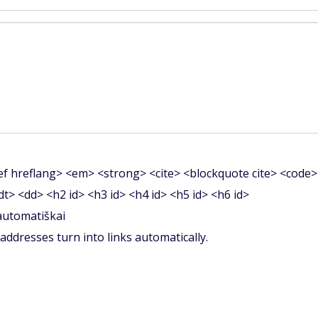
f hreflang> <em> <strong> <cite> <blockquote cite> <code>
<dt> <dd> <h2 id> <h3 id> <h4 id> <h5 id> <h6 id>
 automatiškai
ddresses turn into links automatically.