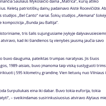
nančia Sauliaus Mykolaičio daina „Matrica“, kurią atliko
čius. Keletą patriotiškų dainų padainavo Aistė Rocevičiūtė. A
ės studijos „Bel Canto“ nariai. Šokių studijos „Alemana“ šokė
 kompozicija „Bunda jau Baltija“.
storiniame, tris šalis sujungusiame įvykyje dalyvavusiesiem
e atviravo, kad iki šiandienos tą vienybės jausmą jaučia savo
uko buvo dauguma, pateiktas trumpas naratyvas. Jis šiuos
ngos, 1989-aisiais, buvo įmanoma taip viską sustyguoti trims
rikiuoti į 595 kilometrų grandinę. Vien lietuvių nuo Vilniaus i
 oda šurpuliukais eina iki dabar. Buvo tokia euforija, tokia
atyti“, – sveikindamas susirinkusiuosius atviravo Alytaus mi