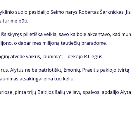
yklinio suolo pasidalijo Seimo narys Robertas Šarknickas. Jis
 turime būti.
išsiskyręs pilietiška veikla, savo kalboje akcentavo, kad mu
ilijono, o dabar mes milijoną tautiečių praradome.
inį atvedė vaikus, jaunimą“, – dėkojo R.Liegus.
rus, Alytus ne be patriotiškų žmonių. Praeitis paklojo tvirtą
jaunimas atsakingai eina tuo keliu.
ose įpinta trijų Baltijos šalių vėliavų spalvos, apdalijo Alyt