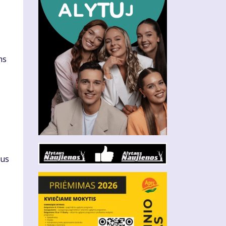
ms
aus