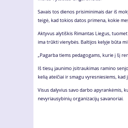
Savais tos dienos prisiminimais dar iš mok
teigė, kad tokios datos primena, kokie mes
Aktyvus alytiškis Rimantas Liegus, tuomet 
ima trūkti vienybės. Baltijos kelyje būta m
„Pagarba tiems pedagogams, kurie į šį reng
Iš tiesų jaunimo įsitraukimas ramino senjo
kelią ateičiai ir smagu vyresniesiems, kad 
Visus dalyvius savo darbo apyrankėmis, kuri
nevyriausybinių organizacijų savanoriai.