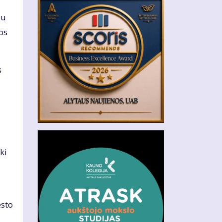
bu
jos
s
ki
esto